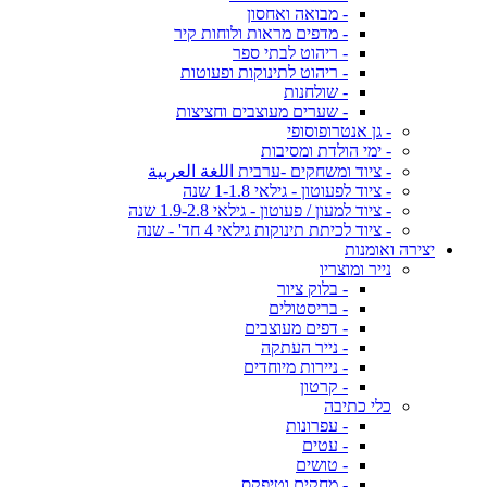
- מבואה ואחסון
- מדפים מראות ולוחות קיר
- ריהוט לבתי ספר
- ריהוט לתינוקות ופעוטות
- שולחנות
- שערים מעוצבים וחציצות
- גן אנטרופוסופי
- ימי הולדת ומסיבות
- ציוד ומשחקים -ערבית اللغة العربية
- ציוד לפעוטון - גילאי 1-1.8 שנה
- ציוד למעון / פעוטון - גילאי 1.9-2.8 שנה
- ציוד לכיתת תינוקות גילאי 4 חד' - שנה
יצירה ואומנות
נייר ומוצריו
- בלוק ציור
- בריסטולים
- דפים מעוצבים
- נייר העתקה
- ניירות מיוחדים
- קרטון
כלי כתיבה
- עפרונות
- עטים
- טושים
- מחקים וטיפקס