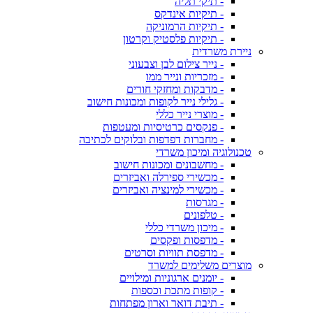
- תיקי תליה
- תיקיות אינדקס
- תיקיות הרמוניקה
- תיקיות פלסטיק וקרטון
ניירת משרדית
- נייר צילום לבן וצבעוני
- מזכריות ונייר ממו
- מדבקות ומחזקי חורים
- גלילי נייר לקופות ומכונות חישוב
- מוצרי נייר כללי
- פנקסים כרטיסיות ומעטפות
- מחברות דפדפות ובלוקים לכתיבה
טכנולוגיה ומיכון משרדי
- מחשבונים ומכונות חישוב
- מכשירי ספירלה ואביזרים
- מכשירי למינציה ואביזרים
- מגרסות
- טלפונים
- מיכון משרדי כללי
- מדפסות ופקסים
- מדפסת תוויות וסרטים
מוצרים משלימים למשרד
- יומנים ארגוניות ומילויים
- קופות מתכת וכספות
- תיבת דואר וארון מפתחות