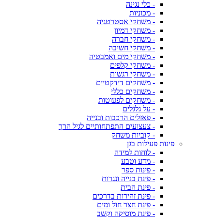
- כלי נגינה
- מכוניות
- משחקי אסטרטגיה
- משחקי דמיון
- משחקי חברה
- משחקי חשיבה
- משחקי מים ואמבטיה
- משחקי קלפים
- משחקי רגשות
- משחקים דידקטיים
- משחקים כללי
- משחקים לפעוטות
- על גלגלים
- פאזלים הרכבות ובנייה
- צעצועים התפתחותיים לגיל הרך
- קוביות משחק
פינות פעילות בגן
- לוחות למידה
- מדע וטבע
- פינות ספר
- פינת בנייה ונגרות
- פינת הבית
- פינת זהירות בדרכים
- פינת חצר חול ומים
- פינת מוסיקה וקשב