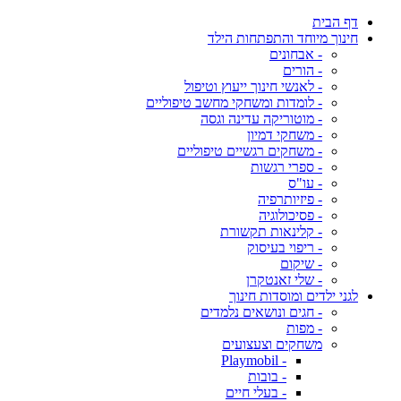
דף הבית
חינוך מיוחד והתפתחות הילד
- אבחונים
- הורים
- לאנשי חינוך ייעוץ וטיפול
- לומדות ומשחקי מחשב טיפוליים
- מוטוריקה עדינה וגסה
- משחקי דמיון
- משחקים רגשיים טיפוליים
- ספרי רגשות
- עו"ס
- פיזיותרפיה
- פסיכולוגיה
- קלינאות תקשורת
- ריפוי בעיסוק
- שיקום
- שלי זאנטקרן
לגני ילדים ומוסדות חינוך
- חגים ונושאים נלמדים
- מפות
משחקים וצעצועים
- Playmobil
- בובות
- בעלי חיים