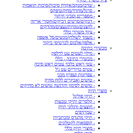
- שדכן/מנקב/אקדח סיכות/סיכות תואמות
- סרגל/מחדד/מחק/טיפקס
- מספריים וסכיני חיתוך
- דבקים/סרטים דביקים/חומרי אריזה
- לחצנים/גומיות/נעצים/מהדקים
- ציוד משרדי כללי
- מעמד לשולחן/מגשים/סל אשפה
- אלפון/אלבום לכרטיסי ביקור
מכשירי כתיבה
- מילוי לעטים עט לדלפק
- מכשירי כתיבה - כללי
- עטי ראש בלבד עטים ראש סיכה
- עטים כדוריים עט ג'ל
- עפרונות ועפרון מכני
- טושים ואביזרים ללוח מחיק
- טושים לסימון והדגשה טושים לא מחיקים
מוצרי תיוק
- תיקי פוליגל
- קלסרים ותיקי טבעות
- חוצצים ודגלוני תיוק
- שמרדפים
- תיקי מהנדס ומכתביות
- קופסאות לקטלוגים
- מוצרי תיוק כללי