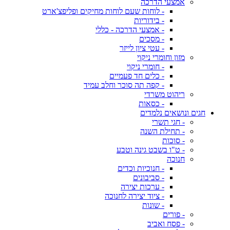
אמצעי הדרכה
- לוחות שעם לוחות מחיקים ופליפצ'ארט
- בידוריות
- אמצעי הדרכה - כללי
- מסכים
- עטי ציון לייזר
מזון וחומרי ניקוי
- חומרי ניקוי
- כלים חד פעמיים
- קפה תה סוכר וחלב עמיד
ריהוט משרדי
- כסאות
חגים ונושאים נלמדים
- חגי תשרי
- תחילת השנה
- סוכות
- ט"ו בשבט גינה וטבע
חנוכה
- חנוכיות וכדים
- סביבונים
- ערכות יצירה
- ציוד יצירה לחנוכה
- שונות
- פורים
- פסח ואביב