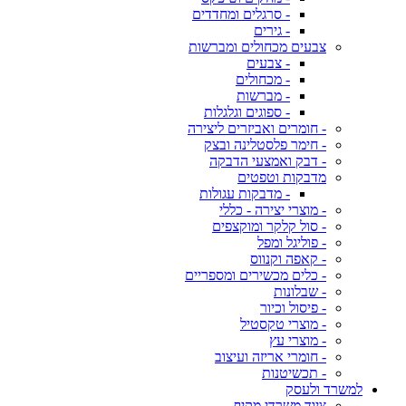
- סרגלים ומחדדים
- גירים
צבעים מכחולים ומברשות
- צבעים
- מכחולים
- מברשות
- ספוגים וגלגלות
- חומרים ואביזרים ליצירה
- חימר פלסטלינה ובצק
- דבק ואמצעי הדבקה
מדבקות וטפטים
- מדבקות עגולות
- מוצרי יצירה - כללי
- סול קלקר ומוקצפים
- פוליגל ומפל
- קאפה וקנווס
- כלים מכשירים ומספריים
- שבלונות
- פיסול וכיור
- מוצרי טקסטיל
- מוצרי עץ
- חומרי אריזה ועיצוב
- תכשיטנות
למשרד ולעסק
ציוד משרדי מקיף