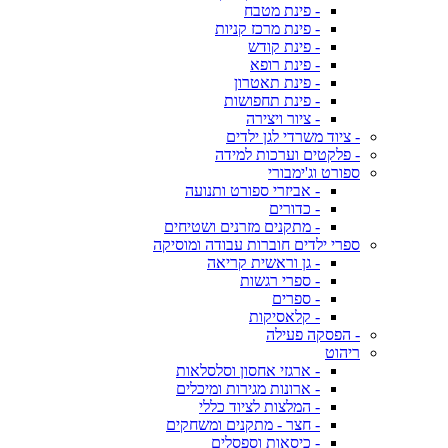
- פינת מטבח
- פינת מרכז קניות
- פינת קודש
- פינת רופא
- פינת תאטרון
- פינת תחפושות
- ציור ויצירה
- ציוד משרדי לגן ילדים
- פלקטים וערכות למידה
ספורט וג'ימבורי
- אביזרי ספורט ותנועה
- כדורים
- מתקנים מזרנים ושטיחים
ספרי ילדים חוברות עבודה ומוסיקה
- גן וראשית קריאה
- ספרי רגשות
- ספרים
- קלאסיקות
- הפסקה פעילה
ריהוט
- ארגזי אחסון וסלסלאות
- ארונות מגירות ומיכלים
- המלצות לציוד כללי
- חצר - מתקנים ומשחקים
- כיסאות וספסלים