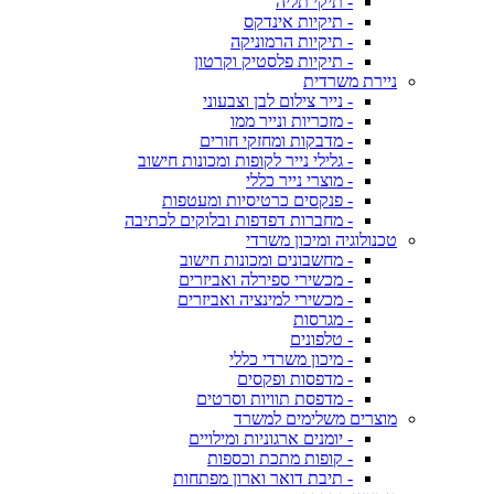
- תיקי תליה
- תיקיות אינדקס
- תיקיות הרמוניקה
- תיקיות פלסטיק וקרטון
ניירת משרדית
- נייר צילום לבן וצבעוני
- מזכריות ונייר ממו
- מדבקות ומחזקי חורים
- גלילי נייר לקופות ומכונות חישוב
- מוצרי נייר כללי
- פנקסים כרטיסיות ומעטפות
- מחברות דפדפות ובלוקים לכתיבה
טכנולוגיה ומיכון משרדי
- מחשבונים ומכונות חישוב
- מכשירי ספירלה ואביזרים
- מכשירי למינציה ואביזרים
- מגרסות
- טלפונים
- מיכון משרדי כללי
- מדפסות ופקסים
- מדפסת תוויות וסרטים
מוצרים משלימים למשרד
- יומנים ארגוניות ומילויים
- קופות מתכת וכספות
- תיבת דואר וארון מפתחות