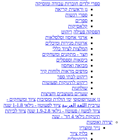
ספרי ילדים חוברות עבודה ומוסיקה
גן וראשית קריאה
ספרי רגשות
ספרים
קלאסיקות
הפסקה פעילה
ריהוט
ארגזי אחסון וסלסלאות
ארונות מגירות ומיכלים
המלצות לציוד כללי
חצר - מתקנים ומשחקים
כיסאות וספסלים
מבואה ואחסון
מדפים מראות ולוחות קיר
ריהוט לבתי ספר
ריהוט לתינוקות ופעוטות
שולחנות
שערים מעוצבים וחציצות
גן אנטרופוסופי
ימי הולדת ומסיבות
ציוד ומשחקים -
ערבית اللغة العربية
ציוד לפעוטון - גילאי 1-1.8 שנה
ציוד למעון / פעוטון - גילאי 1.9-2.8 שנה
ציוד לכיתת
תינוקות גילאי 4 חד' - שנה
יצירה ואומנות
נייר ומוצריו
בלוק ציור
בריסטולים