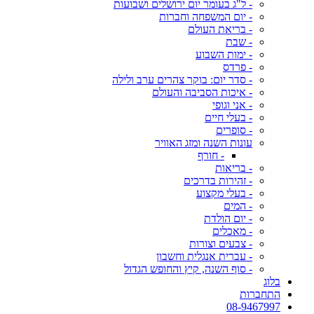
- ל"ג בעומר יום ירושלים ושבועות
- יום המשפחה וחברות
- בריאת העולם
- שבת
- ימות השבוע
- פרדס
- סדר יום: בוקר צהרים ערב ולילה
- איכות הסביבה והעולם
- אני וגופי
- בעלי חיים
- סופרים
עונות השנה ומזג האוויר
- חורף
- בריאות
- זהירות בדרכים
- בעלי מקצוע
- המים
- יום הולדת
- מאכלים
- צבעים וצורות
- עברית אנגלית וחשבון
- סוף השנה, קיץ והחופש הגדול
בלוג
התחברות
08-9467997