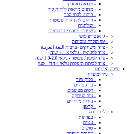
- מבואה ואחסון
- מדפים מראות ולוחות קיר
- ריהוט לבתי ספר
- ריהוט לתינוקות ופעוטות
- שולחנות
- שערים מעוצבים וחציצות
- גן אנטרופוסופי
- ימי הולדת ומסיבות
- ציוד ומשחקים -ערבית اللغة العربية
- ציוד לפעוטון - גילאי 1-1.8 שנה
- ציוד למעון / פעוטון - גילאי 1.9-2.8 שנה
- ציוד לכיתת תינוקות גילאי 4 חד' - שנה
יצירה ואומנות
נייר ומוצריו
- בלוק ציור
- בריסטולים
- דפים מעוצבים
- נייר העתקה
- ניירות מיוחדים
- קרטון
כלי כתיבה
- עפרונות
- עטים
- טושים
- מחקים וטיפקס