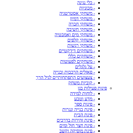
- כלי נגינה
- מכוניות
- משחקי אסטרטגיה
- משחקי דמיון
- משחקי חברה
- משחקי חשיבה
- משחקי מים ואמבטיה
- משחקי קלפים
- משחקי רגשות
- משחקים דידקטיים
- משחקים כללי
- משחקים לפעוטות
- על גלגלים
- פאזלים הרכבות ובנייה
- צעצועים התפתחותיים לגיל הרך
- קוביות משחק
פינות פעילות בגן
- לוחות למידה
- מדע וטבע
- פינות ספר
- פינת בנייה ונגרות
- פינת הבית
- פינת זהירות בדרכים
- פינת חצר חול ומים
- פינת מוסיקה וקשב