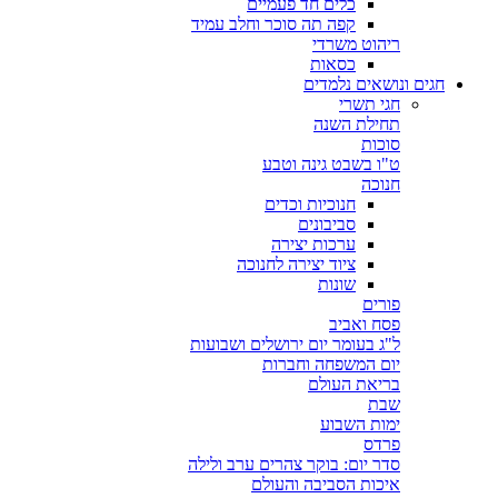
כלים חד פעמיים
קפה תה סוכר וחלב עמיד
ריהוט משרדי
כסאות
חגים ונושאים נלמדים
חגי תשרי
תחילת השנה
סוכות
ט"ו בשבט גינה וטבע
חנוכה
חנוכיות וכדים
סביבונים
ערכות יצירה
ציוד יצירה לחנוכה
שונות
פורים
פסח ואביב
ל"ג בעומר יום ירושלים ושבועות
יום המשפחה וחברות
בריאת העולם
שבת
ימות השבוע
פרדס
סדר יום: בוקר צהרים ערב ולילה
איכות הסביבה והעולם