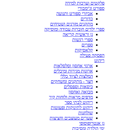
פלקטים וערכות למידה
ספורט וג'ימבורי
אביזרי ספורט ותנועה
כדורים
מתקנים מזרנים ושטיחים
ספרי ילדים חוברות עבודה ומוסיקה
גן וראשית קריאה
ספרי רגשות
ספרים
קלאסיקות
הפסקה פעילה
ריהוט
ארגזי אחסון וסלסלאות
ארונות מגירות ומיכלים
המלצות לציוד כללי
חצר - מתקנים ומשחקים
כיסאות וספסלים
מבואה ואחסון
מדפים מראות ולוחות קיר
ריהוט לבתי ספר
ריהוט לתינוקות ופעוטות
שולחנות
שערים מעוצבים וחציצות
גן אנטרופוסופי
ימי הולדת ומסיבות