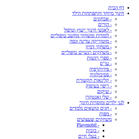
דף הבית
חינוך מיוחד והתפתחות הילד
- אבחונים
- הורים
- לאנשי חינוך ייעוץ וטיפול
- לומדות ומשחקי מחשב טיפוליים
- מוטוריקה עדינה וגסה
- משחקי דמיון
- משחקים רגשיים טיפוליים
- ספרי רגשות
- עו"ס
- פיזיותרפיה
- פסיכולוגיה
- קלינאות תקשורת
- ריפוי בעיסוק
- שיקום
- שלי זאנטקרן
לגני ילדים ומוסדות חינוך
- חגים ונושאים נלמדים
- מפות
משחקים וצעצועים
- Playmobil
- בובות
- בעלי חיים