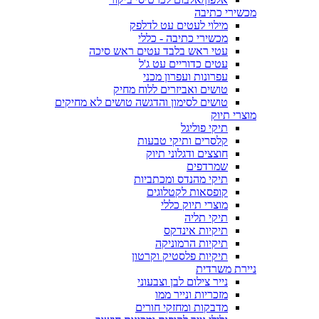
מכשירי כתיבה
מילוי לעטים עט לדלפק
מכשירי כתיבה - כללי
עטי ראש בלבד עטים ראש סיכה
עטים כדוריים עט ג'ל
עפרונות ועפרון מכני
טושים ואביזרים ללוח מחיק
טושים לסימון והדגשה טושים לא מחיקים
מוצרי תיוק
תיקי פוליגל
קלסרים ותיקי טבעות
חוצצים ודגלוני תיוק
שמרדפים
תיקי מהנדס ומכתביות
קופסאות לקטלוגים
מוצרי תיוק כללי
תיקי תליה
תיקיות אינדקס
תיקיות הרמוניקה
תיקיות פלסטיק וקרטון
ניירת משרדית
נייר צילום לבן וצבעוני
מזכריות ונייר ממו
מדבקות ומחזקי חורים