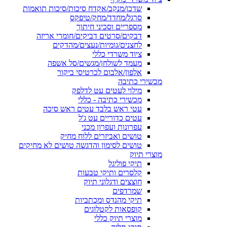
שדכן/מנקב/אקדח סיכות/סיכות תואמות
סרגל/מחדד/מחק/טיפקס
מספריים וסכיני חיתוך
דבקים/סרטים דביקים/חומרי אריזה
לחצנים/גומיות/נעצים/מהדקים
ציוד משרדי כללי
מעמד לשולחן/מגשים/סל אשפה
אלפון/אלבום לכרטיסי ביקור
מכשירי כתיבה
מילוי לעטים עט לדלפק
מכשירי כתיבה - כללי
עטי ראש בלבד עטים ראש סיכה
עטים כדוריים עט ג'ל
עפרונות ועפרון מכני
טושים ואביזרים ללוח מחיק
טושים לסימון והדגשה טושים לא מחיקים
מוצרי תיוק
תיקי פוליגל
קלסרים ותיקי טבעות
חוצצים ודגלוני תיוק
שמרדפים
תיקי מהנדס ומכתביות
קופסאות לקטלוגים
מוצרי תיוק כללי