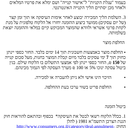
בעמוד "עגלת הקניות" ל"אישור קנייה" ושם ימלא את פרטיו המלאים
ולאחר מכן יסתיים הליך הקנייה האינטרנטי.
3. השלמת הליך המכירה יבוצע לאחר אימות העיסקה או תוך זמן קצר
(של יום עסקים) ממועד ביצוע ההזמנה יחזרו אל הלקוח טלפונית על מנת
לקחת פרטי אשראי ולוודא שהמוצר המבוקש קיים במלאי וההזמנה יוצאת
בשלמותה.
החלפת מוצר
• החלפת מוצר באמצעות חשבונית תוך 14 ימים בלבד. החזר כספי יינתן
כחוק תוך
7
ימי עסקים בלבד מיום קבלת המוצר בחנות, מעל סכום קנייה
של
150
₪, החזר כספי יינתן לפי אמצעי התשלום בו הלקוח שילם. בגין
ביטול עסקה ינוכו 5% או 100 ₪ מערך העסקה לפי הנמוך מבינהם.
• הזיכוי הינו אישי ולא ניתן להעברה או למכירה.
• החלפת פריט בשווי ערכו בעת ההחלפה.
ביטול הזמנה
1. ככלל הלקוח רשאי לבטל את העיסקה* בכפוף ובהתאם להוראות חוק
הגנת הצרכן התשמ"א 1981 ( להלן
החוק:
http://www.consumers.org.il/category/deal-annulment-