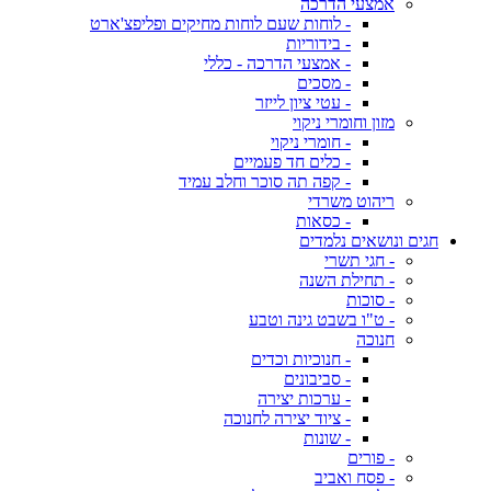
אמצעי הדרכה
- לוחות שעם לוחות מחיקים ופליפצ'ארט
- בידוריות
- אמצעי הדרכה - כללי
- מסכים
- עטי ציון לייזר
מזון וחומרי ניקוי
- חומרי ניקוי
- כלים חד פעמיים
- קפה תה סוכר וחלב עמיד
ריהוט משרדי
- כסאות
חגים ונושאים נלמדים
- חגי תשרי
- תחילת השנה
- סוכות
- ט"ו בשבט גינה וטבע
חנוכה
- חנוכיות וכדים
- סביבונים
- ערכות יצירה
- ציוד יצירה לחנוכה
- שונות
- פורים
- פסח ואביב