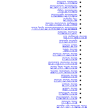
משחקי רגשות
משחקים דידקטיים
משחקים כללי
משחקים לפעוטות
על גלגלים
פאזלים הרכבות ובנייה
צעצועים התפתחותיים לגיל הרך
קוביות משחק
פינות פעילות בגן
לוחות למידה
מדע וטבע
פינות ספר
פינת בנייה ונגרות
פינת הבית
פינת זהירות בדרכים
פינת חצר חול ומים
פינת מוסיקה וקשב
פינת מטבח
פינת מרכז קניות
פינת קודש
פינת רופא
פינת תאטרון
פינת תחפושות
ציור ויצירה
ציוד משרדי לגן ילדים