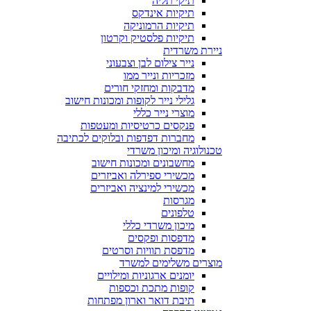
תיקי תליה
תיקיות אינדקס
תיקיות הרמוניקה
תיקיות פלסטיק וקרטון
ניירת משרדית
נייר צילום לבן וצבעוני
מזכריות ונייר ממו
מדבקות ומחזקי חורים
גלילי נייר לקופות ומכונות חישוב
מוצרי נייר כללי
פנקסים כרטיסיות ומעטפות
מחברות דפדפות ובלוקים לכתיבה
טכנולוגיה ומיכון משרדי
מחשבונים ומכונות חישוב
מכשירי ספירלה ואביזרים
מכשירי למינציה ואביזרים
מגרסות
טלפונים
מיכון משרדי כללי
מדפסות ופקסים
מדפסת תוויות וסרטים
מוצרים משלימים למשרד
יומנים ארגוניות ומילויים
קופות מתכת וכספות
תיבת דואר וארון מפתחות