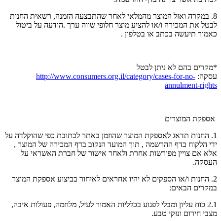
8. במקרה ואזל המוצר מהמלאי לאחר שהתבצעה הזמנה, רשאית החנות
לבטל את המכירה ו/או להציע מוצר חלופי שווה ערך .הודעה על ביטול
כאמור תיעשה בכתב או בטלפון .
*מקרים בהם לא ניתן לבטל
עסקה:
http://www.consumers.org.il/category/cases-for-no-
annulment-rights
אספקת המוצרים
1. החנות תדאג לאספקת המוצר שהוזמן באתר לכתובת כפי שהוקלדה על
ידי הלקוח בדף ההרשמה , תוך המועד הנקוב בדף המכירה של המוצר ,
אלא אם צויין מפורשות אחרת ולאחר אישור של חברת האשראי על
העסקה.
2. החנות ו/או הספקים לא יהיו אחראים לאיחור בביצוע אספקת המוצר
במקרים הבאים:
2.1 כוח עליון ומבלי לפגוע בכלליות האמור לעיל, מלחמה, פעולות איבה,
מצבי חירום ונזקי טבע.