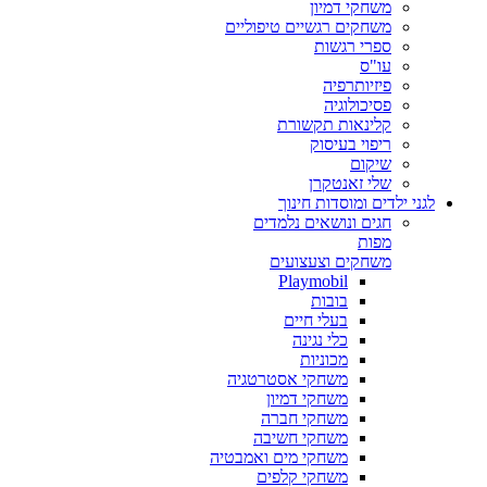
משחקי דמיון
משחקים רגשיים טיפוליים
ספרי רגשות
עו"ס
פיזיותרפיה
פסיכולוגיה
קלינאות תקשורת
ריפוי בעיסוק
שיקום
שלי זאנטקרן
לגני ילדים ומוסדות חינוך
חגים ונושאים נלמדים
מפות
משחקים וצעצועים
Playmobil
בובות
בעלי חיים
כלי נגינה
מכוניות
משחקי אסטרטגיה
משחקי דמיון
משחקי חברה
משחקי חשיבה
משחקי מים ואמבטיה
משחקי קלפים