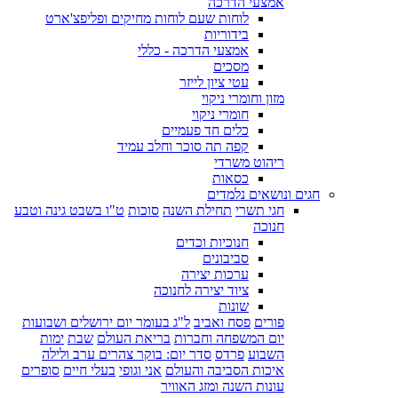
אמצעי הדרכה
לוחות שעם לוחות מחיקים ופליפצ'ארט
בידוריות
אמצעי הדרכה - כללי
מסכים
עטי ציון לייזר
מזון וחומרי ניקוי
חומרי ניקוי
כלים חד פעמיים
קפה תה סוכר וחלב עמיד
ריהוט משרדי
כסאות
חגים ונושאים נלמדים
חגי תשרי
תחילת השנה
סוכות
ט"ו בשבט גינה וטבע
חנוכה
חנוכיות וכדים
סביבונים
ערכות יצירה
ציוד יצירה לחנוכה
שונות
פורים
פסח ואביב
ל"ג בעומר יום ירושלים ושבועות
יום המשפחה וחברות
בריאת העולם
שבת
ימות
השבוע
פרדס
סדר יום: בוקר צהרים ערב ולילה
איכות הסביבה והעולם
אני וגופי
בעלי חיים
סופרים
עונות השנה ומזג האוויר