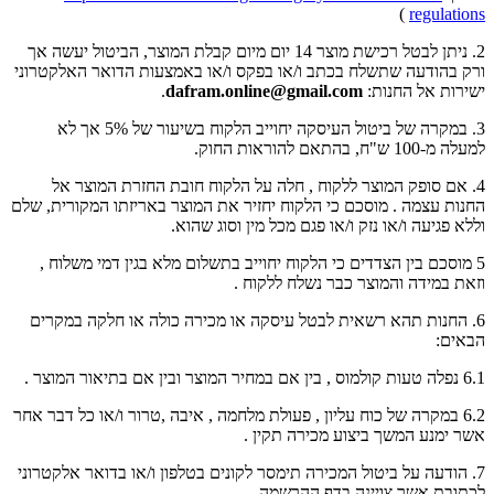
)
regulations
2. ניתן לבטל רכישת מוצר 14 יום מיום קבלת המוצר, הביטול יעשה אך
ורק בהודעה שתשלח בכתב ו/או בפקס ו/או באמצעות הדואר האלקטרוני
ישירות אל החנות:
dafram.online@gmail.com
.
3. במקרה של ביטול העיסקה יחוייב הלקוח בשיעור של 5% אך לא
למעלה מ-100 ש"ח, בהתאם להוראות החוק.
4. אם סופק המוצר ללקוח , חלה על הלקוח חובת החזרת המוצר אל
החנות עצמה . מוסכם כי הלקוח יחזיר את המוצר באריזתו המקורית, שלם
וללא פגיעה ו/או נזק ו/או פגם מכל מין וסוג שהוא.
5 מוסכם בין הצדדים כי הלקוח יחוייב בתשלום מלא בגין דמי משלוח ,
וזאת במידה והמוצר כבר נשלח ללקוח .
6. החנות תהא רשאית לבטל עיסקה או מכירה כולה או חלקה במקרים
הבאים:
6.1 נפלה טעות קולמוס , בין אם במחיר המוצר ובין אם בתיאור המוצר .
6.2 במקרה של כוח עליון , פעולת מלחמה , איבה ,טרור ו/או כל דבר אחר
אשר ימנע המשך ביצוע מכירה תקין .
7. הודעה על ביטול המכירה תימסר לקונים בטלפון ו/או בדואר אלקטרוני
לכתובת אשר צויינה בדף ההרשמה.