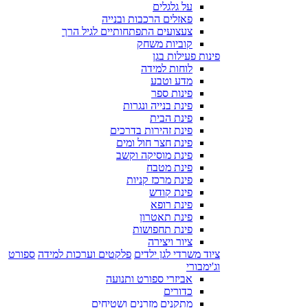
על גלגלים
פאזלים הרכבות ובנייה
צעצועים התפתחותיים לגיל הרך
קוביות משחק
פינות פעילות בגן
לוחות למידה
מדע וטבע
פינות ספר
פינת בנייה ונגרות
פינת הבית
פינת זהירות בדרכים
פינת חצר חול ומים
פינת מוסיקה וקשב
פינת מטבח
פינת מרכז קניות
פינת קודש
פינת רופא
פינת תאטרון
פינת תחפושות
ציור ויצירה
ציוד משרדי לגן ילדים
פלקטים וערכות למידה
ספורט
וג'ימבורי
אביזרי ספורט ותנועה
כדורים
מתקנים מזרנים ושטיחים