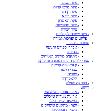
- פינת מטבח
- פינת מרכז קניות
- פינת קודש
- פינת רופא
- פינת תאטרון
- פינת תחפושות
- ציור ויצירה
- ציוד משרדי לגן ילדים
- פלקטים וערכות למידה
ספורט וג'ימבורי
- אביזרי ספורט ותנועה
- כדורים
- מתקנים מזרנים ושטיחים
ספרי ילדים חוברות עבודה ומוסיקה
- גן וראשית קריאה
- ספרי רגשות
- ספרים
- קלאסיקות
- הפסקה פעילה
ריהוט
- ארגזי אחסון וסלסלאות
- ארונות מגירות ומיכלים
- המלצות לציוד כללי
- חצר - מתקנים ומשחקים
- כיסאות וספסלים