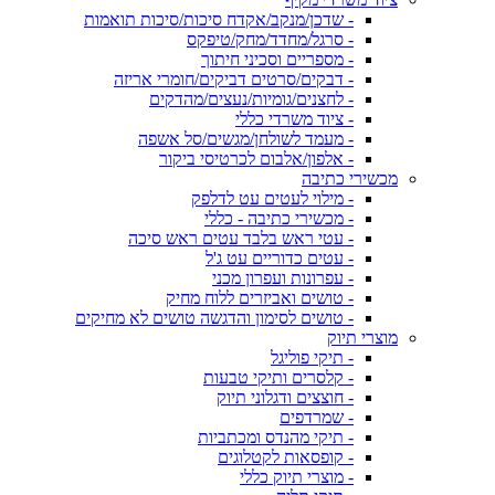
- שדכן/מנקב/אקדח סיכות/סיכות תואמות
- סרגל/מחדד/מחק/טיפקס
- מספריים וסכיני חיתוך
- דבקים/סרטים דביקים/חומרי אריזה
- לחצנים/גומיות/נעצים/מהדקים
- ציוד משרדי כללי
- מעמד לשולחן/מגשים/סל אשפה
- אלפון/אלבום לכרטיסי ביקור
מכשירי כתיבה
- מילוי לעטים עט לדלפק
- מכשירי כתיבה - כללי
- עטי ראש בלבד עטים ראש סיכה
- עטים כדוריים עט ג'ל
- עפרונות ועפרון מכני
- טושים ואביזרים ללוח מחיק
- טושים לסימון והדגשה טושים לא מחיקים
מוצרי תיוק
- תיקי פוליגל
- קלסרים ותיקי טבעות
- חוצצים ודגלוני תיוק
- שמרדפים
- תיקי מהנדס ומכתביות
- קופסאות לקטלוגים
- מוצרי תיוק כללי