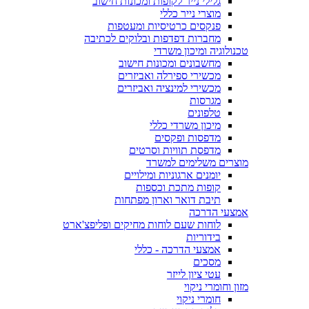
גלילי נייר לקופות ומכונות חישוב
מוצרי נייר כללי
פנקסים כרטיסיות ומעטפות
מחברות דפדפות ובלוקים לכתיבה
טכנולוגיה ומיכון משרדי
מחשבונים ומכונות חישוב
מכשירי ספירלה ואביזרים
מכשירי למינציה ואביזרים
מגרסות
טלפונים
מיכון משרדי כללי
מדפסות ופקסים
מדפסת תוויות וסרטים
מוצרים משלימים למשרד
יומנים ארגוניות ומילויים
קופות מתכת וכספות
תיבת דואר וארון מפתחות
אמצעי הדרכה
לוחות שעם לוחות מחיקים ופליפצ'ארט
בידוריות
אמצעי הדרכה - כללי
מסכים
עטי ציון לייזר
מזון וחומרי ניקוי
חומרי ניקוי