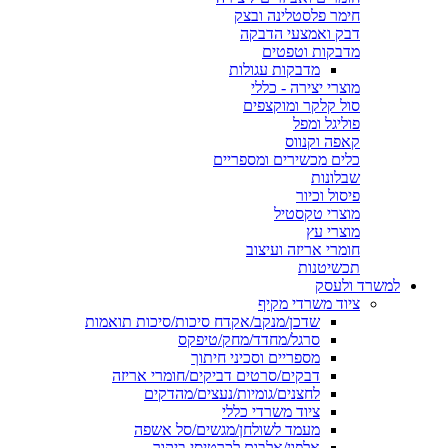
חימר פלסטלינה ובצק
דבק ואמצעי הדבקה
מדבקות וטפטים
מדבקות עגולות
מוצרי יצירה - כללי
סול קלקר ומוקצפים
פוליגל ומפל
קאפה וקנווס
כלים מכשירים ומספריים
שבלונות
פיסול וכיור
מוצרי טקסטיל
מוצרי עץ
חומרי אריזה ועיצוב
תכשיטנות
למשרד ולעסק
ציוד משרדי מקיף
שדכן/מנקב/אקדח סיכות/סיכות תואמות
סרגל/מחדד/מחק/טיפקס
מספריים וסכיני חיתוך
דבקים/סרטים דביקים/חומרי אריזה
לחצנים/גומיות/נעצים/מהדקים
ציוד משרדי כללי
מעמד לשולחן/מגשים/סל אשפה
אלפון/אלבום לכרטיסי ביקור