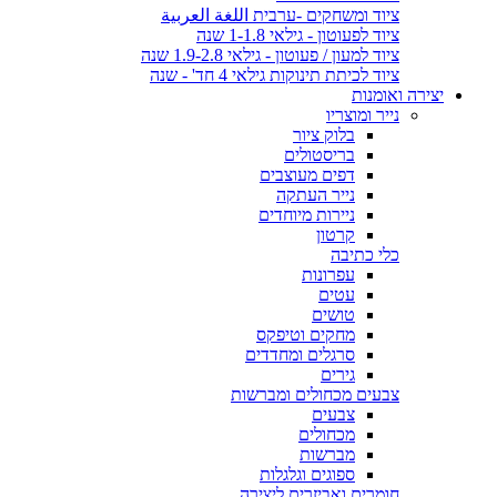
ציוד ומשחקים -ערבית اللغة العربية
ציוד לפעוטון - גילאי 1-1.8 שנה
ציוד למעון / פעוטון - גילאי 1.9-2.8 שנה
ציוד לכיתת תינוקות גילאי 4 חד' - שנה
יצירה ואומנות
נייר ומוצריו
בלוק ציור
בריסטולים
דפים מעוצבים
נייר העתקה
ניירות מיוחדים
קרטון
כלי כתיבה
עפרונות
עטים
טושים
מחקים וטיפקס
סרגלים ומחדדים
גירים
צבעים מכחולים ומברשות
צבעים
מכחולים
מברשות
ספוגים וגלגלות
חומרים ואביזרים ליצירה