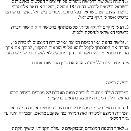
2. החנות משמשת לרכישת מוצרים על ידי ציבור הגולשים באינטרנט
בישראל ורשאים לרכוש בה בני 18 ומעלה ,בעלי תא דואר אלקטרוני
ברשת האינטרנט בישראל ובעל כתובת מגורים בישראל , אשר ברשותם
כרטיס אשראי תקף בישראל.
3. תנאי מוקדם לתוקף זכייתו של משתתף ברכישה הוא אישור חברת
כרטיסי האשראי לעיסקה ולגביה.
4. גלישה בחנות ו/או רכישת המוצר ו/או שירות המוצעים למכירה בו ,
מהווה את הסכמתך לקבל ולנהוג על פי הוראות התקנון , לפיכך אם אינך
מסכים לתנאי מתנאי תקנון זה , הנך מתבקש לא לעשות כל שימוש בחנות.
6. המחיר הינו כולל מע"מ אלא אם צויין מפורשות אחרת .
רכישה רגילה
במכירה רגילה מוצעים למכירה כמות מוגבלת של מוצרים במחיר קבוע
מראש. הליך המכירה יתבצע בתנאים כדלקמן :
1. החנות תציג רשימת מוצרים לרבות מירב הפרטים אודות המוצר או
השירות המוצע למכירה ואת המחיר כפי שנקבע מראש, המכירה הינה עד
גמר המלאי.
2. לאחר הוספת המוצרים המבוקשים ל"עגלת הקניות" ימשיך הקונה