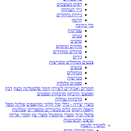
דפים מעוצבים
נייר העתקה
ניירות מיוחדים
קרטון
כלי כתיבה
עפרונות
עטים
טושים
מחקים וטיפקס
סרגלים ומחדדים
גירים
צבעים מכחולים ומברשות
צבעים
מכחולים
מברשות
ספוגים וגלגלות
חומרים ואביזרים ליצירה
חימר פלסטלינה ובצק
דבק
ואמצעי הדבקה
מדבקות וטפטים
מדבקות עגולות
מוצרי יצירה - כללי
סול קלקר ומוקצפים
פוליגל ומפל
קאפה וקנווס
כלים מכשירים ומספריים
שבלונות
פיסול וכיור
מוצרי טקסטיל
מוצרי עץ
חומרי אריזה
ועיצוב
תכשיטנות
למשרד ולעסק
ציוד משרדי מקיף