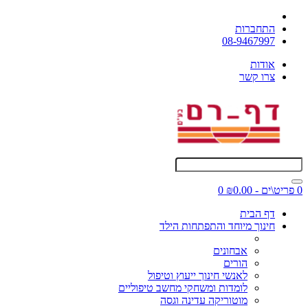
התחברות
08-9467997
אודות
צרו קשר
0 פריט\ים - ₪0.00
0
דף הבית
חינוך מיוחד והתפתחות הילד
אבחונים
הורים
לאנשי חינוך ייעוץ וטיפול
לומדות ומשחקי מחשב טיפוליים
מוטוריקה עדינה וגסה