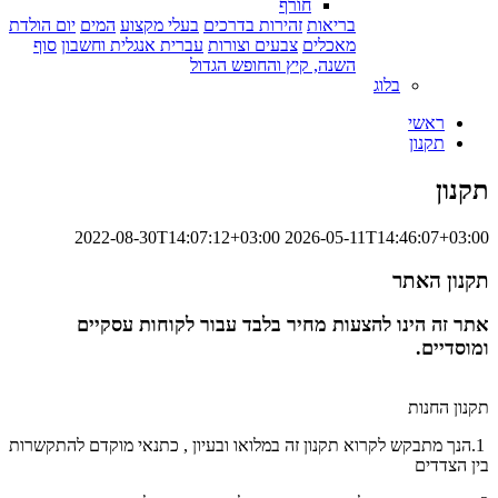
חורף
בריאות
זהירות בדרכים
בעלי מקצוע
המים
יום הולדת
מאכלים
צבעים וצורות
עברית אנגלית וחשבון
סוף
השנה, קיץ והחופש הגדול
בלוג
ראשי
תקנון
תקנון
2022-08-30T14:07:12+03:00
2026-05-11T14:46:07+03:00
תקנון האתר
אתר זה הינו להצעות מחיר בלבד עבור לקוחות עסקיים
ומוסדיים.
תקנון החנות
1.הנך מתבקש לקרוא תקנון זה במלואו ובעיון , כתנאי מוקדם להתקשרות
בין הצדדים