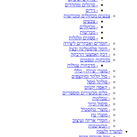
- סרגלים ומחדדים
- גירים
צבעים מכחולים ומברשות
- צבעים
- מכחולים
- מברשות
- ספוגים וגלגלות
- חומרים ואביזרים ליצירה
- חימר פלסטלינה ובצק
- דבק ואמצעי הדבקה
מדבקות וטפטים
- מדבקות עגולות
- מוצרי יצירה - כללי
- סול קלקר ומוקצפים
- פוליגל ומפל
- קאפה וקנווס
- כלים מכשירים ומספריים
- שבלונות
- פיסול וכיור
- מוצרי טקסטיל
- מוצרי עץ
- חומרי אריזה ועיצוב
- תכשיטנות
למשרד ולעסק
ציוד משרדי מקיף