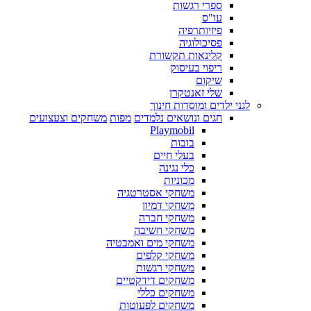
ספרי רגשות
עו"ס
פיזיותרפיה
פסיכולוגיה
קלינאות תקשורת
ריפוי בעיסוק
שיקום
שלי זאנטקרן
לגני ילדים ומוסדות חינוך
חגים ונושאים נלמדים
מפות
משחקים וצעצועים
Playmobil
בובות
בעלי חיים
כלי נגינה
מכוניות
משחקי אסטרטגיה
משחקי דמיון
משחקי חברה
משחקי חשיבה
משחקי מים ואמבטיה
משחקי קלפים
משחקי רגשות
משחקים דידקטיים
משחקים כללי
משחקים לפעוטות