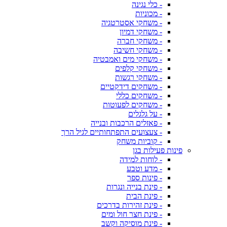
- כלי נגינה
- מכוניות
- משחקי אסטרטגיה
- משחקי דמיון
- משחקי חברה
- משחקי חשיבה
- משחקי מים ואמבטיה
- משחקי קלפים
- משחקי רגשות
- משחקים דידקטיים
- משחקים כללי
- משחקים לפעוטות
- על גלגלים
- פאזלים הרכבות ובנייה
- צעצועים התפתחותיים לגיל הרך
- קוביות משחק
פינות פעילות בגן
- לוחות למידה
- מדע וטבע
- פינות ספר
- פינת בנייה ונגרות
- פינת הבית
- פינת זהירות בדרכים
- פינת חצר חול ומים
- פינת מוסיקה וקשב