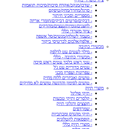
- שדכן/מנקב/אקדח סיכות/סיכות תואמות
- סרגל/מחדד/מחק/טיפקס
- מספריים וסכיני חיתוך
- דבקים/סרטים דביקים/חומרי אריזה
- לחצנים/גומיות/נעצים/מהדקים
- ציוד משרדי כללי
- מעמד לשולחן/מגשים/סל אשפה
- אלפון/אלבום לכרטיסי ביקור
מכשירי כתיבה
- מילוי לעטים עט לדלפק
- מכשירי כתיבה - כללי
- עטי ראש בלבד עטים ראש סיכה
- עטים כדוריים עט ג'ל
- עפרונות ועפרון מכני
- טושים ואביזרים ללוח מחיק
- טושים לסימון והדגשה טושים לא מחיקים
מוצרי תיוק
- תיקי פוליגל
- קלסרים ותיקי טבעות
- חוצצים ודגלוני תיוק
- שמרדפים
- תיקי מהנדס ומכתביות
- קופסאות לקטלוגים
- מוצרי תיוק כללי