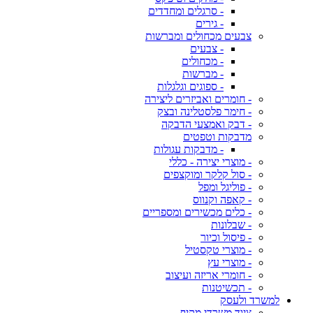
- סרגלים ומחדדים
- גירים
צבעים מכחולים ומברשות
- צבעים
- מכחולים
- מברשות
- ספוגים וגלגלות
- חומרים ואביזרים ליצירה
- חימר פלסטלינה ובצק
- דבק ואמצעי הדבקה
מדבקות וטפטים
- מדבקות עגולות
- מוצרי יצירה - כללי
- סול קלקר ומוקצפים
- פוליגל ומפל
- קאפה וקנווס
- כלים מכשירים ומספריים
- שבלונות
- פיסול וכיור
- מוצרי טקסטיל
- מוצרי עץ
- חומרי אריזה ועיצוב
- תכשיטנות
למשרד ולעסק
ציוד משרדי מקיף