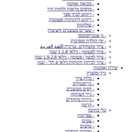
- מבואה ואחסון
- מדפים מראות ולוחות קיר
- ריהוט לבתי ספר
- ריהוט לתינוקות ופעוטות
- שולחנות
- שערים מעוצבים וחציצות
- גן אנטרופוסופי
- ימי הולדת ומסיבות
- ציוד ומשחקים -ערבית اللغة العربية
- ציוד לפעוטון - גילאי 1-1.8 שנה
- ציוד למעון / פעוטון - גילאי 1.9-2.8 שנה
- ציוד לכיתת תינוקות גילאי 4 חד' - שנה
יצירה ואומנות
נייר ומוצריו
- בלוק ציור
- בריסטולים
- דפים מעוצבים
- נייר העתקה
- ניירות מיוחדים
- קרטון
כלי כתיבה
- עפרונות
- עטים
- טושים
- מחקים וטיפקס