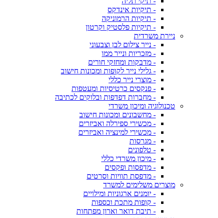
- תיקי תליה
- תיקיות אינדקס
- תיקיות הרמוניקה
- תיקיות פלסטיק וקרטון
ניירת משרדית
- נייר צילום לבן וצבעוני
- מזכריות ונייר ממו
- מדבקות ומחזקי חורים
- גלילי נייר לקופות ומכונות חישוב
- מוצרי נייר כללי
- פנקסים כרטיסיות ומעטפות
- מחברות דפדפות ובלוקים לכתיבה
טכנולוגיה ומיכון משרדי
- מחשבונים ומכונות חישוב
- מכשירי ספירלה ואביזרים
- מכשירי למינציה ואביזרים
- מגרסות
- טלפונים
- מיכון משרדי כללי
- מדפסות ופקסים
- מדפסת תוויות וסרטים
מוצרים משלימים למשרד
- יומנים ארגוניות ומילויים
- קופות מתכת וכספות
- תיבת דואר וארון מפתחות