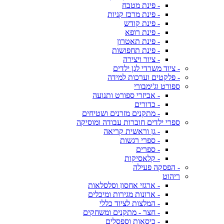
- פינת מטבח
- פינת מרכז קניות
- פינת קודש
- פינת רופא
- פינת תאטרון
- פינת תחפושות
- ציור ויצירה
- ציוד משרדי לגן ילדים
- פלקטים וערכות למידה
ספורט וג'ימבורי
- אביזרי ספורט ותנועה
- כדורים
- מתקנים מזרנים ושטיחים
ספרי ילדים חוברות עבודה ומוסיקה
- גן וראשית קריאה
- ספרי רגשות
- ספרים
- קלאסיקות
- הפסקה פעילה
ריהוט
- ארגזי אחסון וסלסלאות
- ארונות מגירות ומיכלים
- המלצות לציוד כללי
- חצר - מתקנים ומשחקים
- כיסאות וספסלים