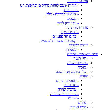
אמצעי הדרכה
- לוחות שעם לוחות מחיקים ופליפצ'ארט
- בידוריות
- אמצעי הדרכה - כללי
- מסכים
- עטי ציון לייזר
מזון וחומרי ניקוי
- חומרי ניקוי
- כלים חד פעמיים
- קפה תה סוכר וחלב עמיד
ריהוט משרדי
- כסאות
חגים ונושאים נלמדים
- חגי תשרי
- תחילת השנה
- סוכות
- ט"ו בשבט גינה וטבע
חנוכה
- חנוכיות וכדים
- סביבונים
- ערכות יצירה
- ציוד יצירה לחנוכה
- שונות
- פורים
- פסח ואביב