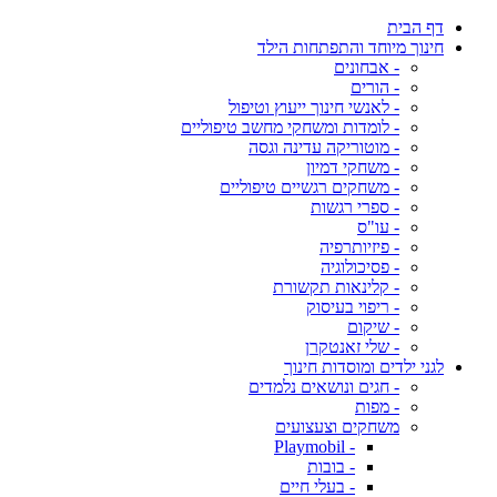
דף הבית
חינוך מיוחד והתפתחות הילד
- אבחונים
- הורים
- לאנשי חינוך ייעוץ וטיפול
- לומדות ומשחקי מחשב טיפוליים
- מוטוריקה עדינה וגסה
- משחקי דמיון
- משחקים רגשיים טיפוליים
- ספרי רגשות
- עו"ס
- פיזיותרפיה
- פסיכולוגיה
- קלינאות תקשורת
- ריפוי בעיסוק
- שיקום
- שלי זאנטקרן
לגני ילדים ומוסדות חינוך
- חגים ונושאים נלמדים
- מפות
משחקים וצעצועים
- Playmobil
- בובות
- בעלי חיים