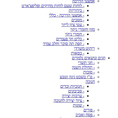
אמצעי הדרכה
- לוחות שעם לוחות מחיקים ופליפצ'ארט
- בידוריות
- אמצעי הדרכה - כללי
- מסכים
- עטי ציון לייזר
מזון וחומרי ניקוי
- חומרי ניקוי
- כלים חד פעמיים
- קפה תה סוכר וחלב עמיד
ריהוט משרדי
- כסאות
חגים ונושאים נלמדים
- חגי תשרי
- תחילת השנה
- סוכות
- ט"ו בשבט גינה וטבע
חנוכה
- חנוכיות וכדים
- סביבונים
- ערכות יצירה
- ציוד יצירה לחנוכה
- שונות
- פורים
- פסח ואביב