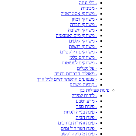
- כלי נגינה
- מכוניות
- משחקי אסטרטגיה
- משחקי דמיון
- משחקי חברה
- משחקי חשיבה
- משחקי מים ואמבטיה
- משחקי קלפים
- משחקי רגשות
- משחקים דידקטיים
- משחקים כללי
- משחקים לפעוטות
- על גלגלים
- פאזלים הרכבות ובנייה
- צעצועים התפתחותיים לגיל הרך
- קוביות משחק
פינות פעילות בגן
- לוחות למידה
- מדע וטבע
- פינות ספר
- פינת בנייה ונגרות
- פינת הבית
- פינת זהירות בדרכים
- פינת חצר חול ומים
- פינת מוסיקה וקשב