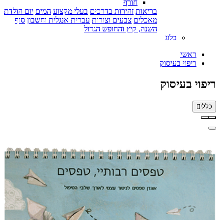
חורף
בריאות
זהירות בדרכים
בעלי מקצוע
המים
יום הולדת
מאכלים
צבעים וצורות
עברית אנגלית וחשבון
סוף
השנה, קיץ והחופש הגדול
בלוג
ראשי
ריפוי בעיסוק
ריפוי בעיסוק
כללי