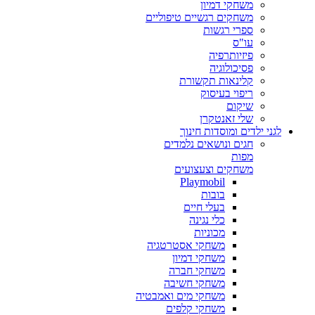
משחקי דמיון
משחקים רגשיים טיפוליים
ספרי רגשות
עו"ס
פיזיותרפיה
פסיכולוגיה
קלינאות תקשורת
ריפוי בעיסוק
שיקום
שלי זאנטקרן
לגני ילדים ומוסדות חינוך
חגים ונושאים נלמדים
מפות
משחקים וצעצועים
Playmobil
בובות
בעלי חיים
כלי נגינה
מכוניות
משחקי אסטרטגיה
משחקי דמיון
משחקי חברה
משחקי חשיבה
משחקי מים ואמבטיה
משחקי קלפים