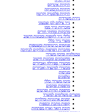
תיקי תליה
תיקיות אינדקס
תיקיות הרמוניקה
תיקיות פלסטיק וקרטון
ניירת משרדית
נייר צילום לבן וצבעוני
מזכריות ונייר ממו
מדבקות ומחזקי חורים
גלילי נייר לקופות ומכונות חישוב
מוצרי נייר כללי
פנקסים כרטיסיות ומעטפות
מחברות דפדפות ובלוקים לכתיבה
טכנולוגיה ומיכון משרדי
מחשבונים ומכונות חישוב
מכשירי ספירלה ואביזרים
מכשירי למינציה ואביזרים
מגרסות
טלפונים
מיכון משרדי כללי
מדפסות ופקסים
מדפסת תוויות וסרטים
מוצרים משלימים למשרד
יומנים ארגוניות ומילויים
קופות מתכת וכספות
תיבת דואר וארון מפתחות