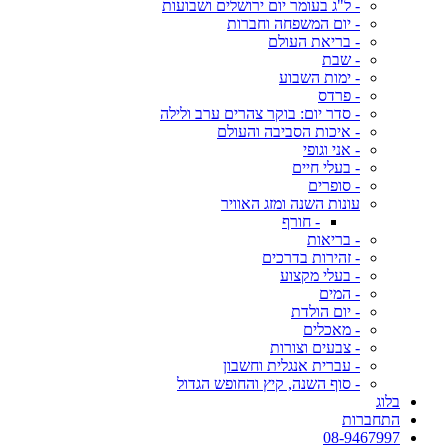
- ל"ג בעומר יום ירושלים ושבועות
- יום המשפחה וחברות
- בריאת העולם
- שבת
- ימות השבוע
- פרדס
- סדר יום: בוקר צהרים ערב ולילה
- איכות הסביבה והעולם
- אני וגופי
- בעלי חיים
- סופרים
עונות השנה ומזג האוויר
- חורף
- בריאות
- זהירות בדרכים
- בעלי מקצוע
- המים
- יום הולדת
- מאכלים
- צבעים וצורות
- עברית אנגלית וחשבון
- סוף השנה, קיץ והחופש הגדול
בלוג
התחברות
08-9467997