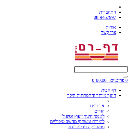
התחברות
08-9467997
אודות
צרו קשר
0 פריט\ים - ₪0.00
0
דף הבית
חינוך מיוחד והתפתחות הילד
אבחונים
הורים
לאנשי חינוך ייעוץ וטיפול
לומדות ומשחקי מחשב טיפוליים
מוטוריקה עדינה וגסה