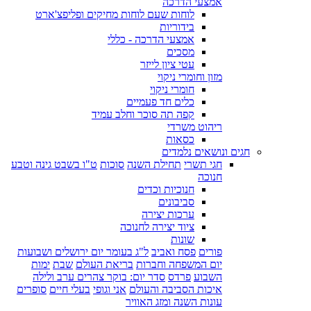
אמצעי הדרכה
לוחות שעם לוחות מחיקים ופליפצ'ארט
בידוריות
אמצעי הדרכה - כללי
מסכים
עטי ציון לייזר
מזון וחומרי ניקוי
חומרי ניקוי
כלים חד פעמיים
קפה תה סוכר וחלב עמיד
ריהוט משרדי
כסאות
חגים ונושאים נלמדים
חגי תשרי
תחילת השנה
סוכות
ט"ו בשבט גינה וטבע
חנוכה
חנוכיות וכדים
סביבונים
ערכות יצירה
ציוד יצירה לחנוכה
שונות
פורים
פסח ואביב
ל"ג בעומר יום ירושלים ושבועות
יום המשפחה וחברות
בריאת העולם
שבת
ימות
השבוע
פרדס
סדר יום: בוקר צהרים ערב ולילה
איכות הסביבה והעולם
אני וגופי
בעלי חיים
סופרים
עונות השנה ומזג האוויר