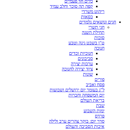
כלים חד פעמיים
קפה תה סוכר וחלב עמיד
ריהוט משרדי
כסאות
חגים ונושאים נלמדים
חגי תשרי
תחילת השנה
סוכות
ט"ו בשבט גינה וטבע
חנוכה
חנוכיות וכדים
סביבונים
ערכות יצירה
ציוד יצירה לחנוכה
שונות
פורים
פסח ואביב
ל"ג בעומר יום ירושלים ושבועות
יום המשפחה וחברות
בריאת העולם
שבת
ימות השבוע
פרדס
סדר יום: בוקר צהרים ערב ולילה
איכות הסביבה והעולם