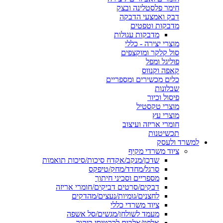
חימר פלסטלינה ובצק
דבק ואמצעי הדבקה
מדבקות וטפטים
מדבקות עגולות
מוצרי יצירה - כללי
סול קלקר ומוקצפים
פוליגל ומפל
קאפה וקנווס
כלים מכשירים ומספריים
שבלונות
פיסול וכיור
מוצרי טקסטיל
מוצרי עץ
חומרי אריזה ועיצוב
תכשיטנות
למשרד ולעסק
ציוד משרדי מקיף
שדכן/מנקב/אקדח סיכות/סיכות תואמות
סרגל/מחדד/מחק/טיפקס
מספריים וסכיני חיתוך
דבקים/סרטים דביקים/חומרי אריזה
לחצנים/גומיות/נעצים/מהדקים
ציוד משרדי כללי
מעמד לשולחן/מגשים/סל אשפה
אלפון/אלבום לכרטיסי ביקור