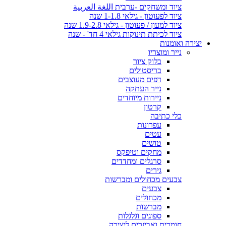
ציוד ומשחקים -ערבית اللغة العربية
ציוד לפעוטון - גילאי 1-1.8 שנה
ציוד למעון / פעוטון - גילאי 1.9-2.8 שנה
ציוד לכיתת תינוקות גילאי 4 חד' - שנה
יצירה ואומנות
נייר ומוצריו
בלוק ציור
בריסטולים
דפים מעוצבים
נייר העתקה
ניירות מיוחדים
קרטון
כלי כתיבה
עפרונות
עטים
טושים
מחקים וטיפקס
סרגלים ומחדדים
גירים
צבעים מכחולים ומברשות
צבעים
מכחולים
מברשות
ספוגים וגלגלות
חומרים ואביזרים ליצירה