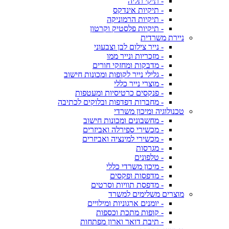
- תיקי תליה
- תיקיות אינדקס
- תיקיות הרמוניקה
- תיקיות פלסטיק וקרטון
ניירת משרדית
- נייר צילום לבן וצבעוני
- מזכריות ונייר ממו
- מדבקות ומחזקי חורים
- גלילי נייר לקופות ומכונות חישוב
- מוצרי נייר כללי
- פנקסים כרטיסיות ומעטפות
- מחברות דפדפות ובלוקים לכתיבה
טכנולוגיה ומיכון משרדי
- מחשבונים ומכונות חישוב
- מכשירי ספירלה ואביזרים
- מכשירי למינציה ואביזרים
- מגרסות
- טלפונים
- מיכון משרדי כללי
- מדפסות ופקסים
- מדפסת תוויות וסרטים
מוצרים משלימים למשרד
- יומנים ארגוניות ומילויים
- קופות מתכת וכספות
- תיבת דואר וארון מפתחות