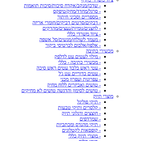
- שדכן/מנקב/אקדח סיכות/סיכות תואמות
- סרגל/מחדד/מחק/טיפקס
- מספריים וסכיני חיתוך
- דבקים/סרטים דביקים/חומרי אריזה
- לחצנים/גומיות/נעצים/מהדקים
- ציוד משרדי כללי
- מעמד לשולחן/מגשים/סל אשפה
- אלפון/אלבום לכרטיסי ביקור
מכשירי כתיבה
- מילוי לעטים עט לדלפק
- מכשירי כתיבה - כללי
- עטי ראש בלבד עטים ראש סיכה
- עטים כדוריים עט ג'ל
- עפרונות ועפרון מכני
- טושים ואביזרים ללוח מחיק
- טושים לסימון והדגשה טושים לא מחיקים
מוצרי תיוק
- תיקי פוליגל
- קלסרים ותיקי טבעות
- חוצצים ודגלוני תיוק
- שמרדפים
- תיקי מהנדס ומכתביות
- קופסאות לקטלוגים
- מוצרי תיוק כללי