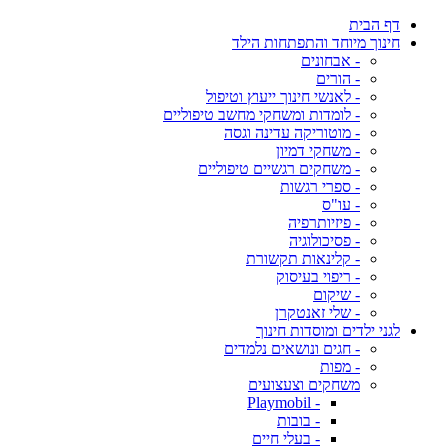
דף הבית
חינוך מיוחד והתפתחות הילד
- אבחונים
- הורים
- לאנשי חינוך ייעוץ וטיפול
- לומדות ומשחקי מחשב טיפוליים
- מוטוריקה עדינה וגסה
- משחקי דמיון
- משחקים רגשיים טיפוליים
- ספרי רגשות
- עו"ס
- פיזיותרפיה
- פסיכולוגיה
- קלינאות תקשורת
- ריפוי בעיסוק
- שיקום
- שלי זאנטקרן
לגני ילדים ומוסדות חינוך
- חגים ונושאים נלמדים
- מפות
משחקים וצעצועים
- Playmobil
- בובות
- בעלי חיים