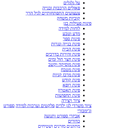
על גלגלים
פאזלים הרכבות ובנייה
צעצועים התפתחותיים לגיל הרך
קוביות משחק
פינות פעילות בגן
לוחות למידה
מדע וטבע
פינות ספר
פינת בנייה ונגרות
פינת הבית
פינת זהירות בדרכים
פינת חצר חול ומים
פינת מוסיקה וקשב
פינת מטבח
פינת מרכז קניות
פינת קודש
פינת רופא
פינת תאטרון
פינת תחפושות
ציור ויצירה
ציוד משרדי לגן ילדים
פלקטים וערכות למידה
ספורט
וג'ימבורי
אביזרי ספורט ותנועה
כדורים
מתקנים מזרנים ושטיחים