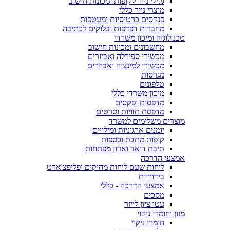
גלילי נייר לקופות ומכונות חישוב
מוצרי נייר כללי
פנקסים כרטיסיות ומעטפות
מחברות דפדפות ובלוקים לכתיבה
טכנולוגיה ומיכון משרדי
מחשבונים ומכונות חישוב
מכשירי ספירלה ואביזרים
מכשירי למינציה ואביזרים
מגרסות
טלפונים
מיכון משרדי כללי
מדפסות ופקסים
מדפסת תוויות וסרטים
מוצרים משלימים למשרד
יומנים ארגוניות ומילויים
קופות מתכת וכספות
תיבת דואר וארון מפתחות
אמצעי הדרכה
לוחות שעם לוחות מחיקים ופליפצ'ארט
בידוריות
אמצעי הדרכה - כללי
מסכים
עטי ציון לייזר
מזון וחומרי ניקוי
חומרי ניקוי