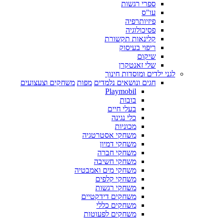
ספרי רגשות
עו"ס
פיזיותרפיה
פסיכולוגיה
קלינאות תקשורת
ריפוי בעיסוק
שיקום
שלי זאנטקרן
לגני ילדים ומוסדות חינוך
חגים ונושאים נלמדים
מפות
משחקים וצעצועים
Playmobil
בובות
בעלי חיים
כלי נגינה
מכוניות
משחקי אסטרטגיה
משחקי דמיון
משחקי חברה
משחקי חשיבה
משחקי מים ואמבטיה
משחקי קלפים
משחקי רגשות
משחקים דידקטיים
משחקים כללי
משחקים לפעוטות