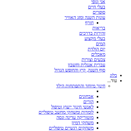
אני וגופי
בעלי חיים
סופרים
עונות השנה ומזג האוויר
חורף
בריאות
זהירות בדרכים
בעלי מקצוע
המים
יום הולדת
מאכלים
צבעים וצורות
עברית אנגלית וחשבון
סוף השנה, קיץ והחופש הגדול
בלוג
עוד...
חינוך מיוחד והתפתחות הילד
אבחונים
הורים
לאנשי חינוך ייעוץ וטיפול
לומדות ומשחקי מחשב טיפוליים
מוטוריקה עדינה וגסה
משחקי דמיון
משחקים רגשיים טיפוליים