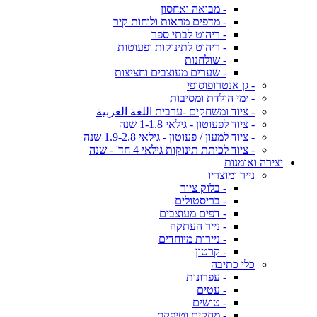
- מבואה ואחסון
- מדפים מראות ולוחות קיר
- ריהוט לבתי ספר
- ריהוט לתינוקות ופעוטות
- שולחנות
- שערים מעוצבים וחציצות
- גן אנטרופוסופי
- ימי הולדת ומסיבות
- ציוד ומשחקים -ערבית اللغة العربية
- ציוד לפעוטון - גילאי 1-1.8 שנה
- ציוד למעון / פעוטון - גילאי 1.9-2.8 שנה
- ציוד לכיתת תינוקות גילאי 4 חד' - שנה
יצירה ואומנות
נייר ומוצריו
- בלוק ציור
- בריסטולים
- דפים מעוצבים
- נייר העתקה
- ניירות מיוחדים
- קרטון
כלי כתיבה
- עפרונות
- עטים
- טושים
- מחקים וטיפקס