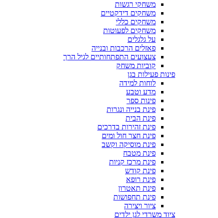
משחקי רגשות
משחקים דידקטיים
משחקים כללי
משחקים לפעוטות
על גלגלים
פאזלים הרכבות ובנייה
צעצועים התפתחותיים לגיל הרך
קוביות משחק
פינות פעילות בגן
לוחות למידה
מדע וטבע
פינות ספר
פינת בנייה ונגרות
פינת הבית
פינת זהירות בדרכים
פינת חצר חול ומים
פינת מוסיקה וקשב
פינת מטבח
פינת מרכז קניות
פינת קודש
פינת רופא
פינת תאטרון
פינת תחפושות
ציור ויצירה
ציוד משרדי לגן ילדים