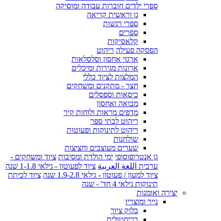
ספרי ילדים חוברות עבודה ומוסיקה
גן וראשית קריאה
ספרי רגשות
ספרים
קלאסיקות
הפסקה פעילה
ריהוט
ארגזי אחסון וסלסלאות
ארונות מגירות ומיכלים
המלצות לציוד כללי
חצר - מתקנים ומשחקים
כיסאות וספסלים
מבואה ואחסון
מדפים מראות ולוחות קיר
ריהוט לבתי ספר
ריהוט לתינוקות ופעוטות
שולחנות
שערים מעוצבים וחציצות
גן אנטרופוסופי
ימי הולדת ומסיבות
ציוד ומשחקים -
ערבית اللغة العربية
ציוד לפעוטון - גילאי 1-1.8 שנה
ציוד למעון / פעוטון - גילאי 1.9-2.8 שנה
ציוד לכיתת
תינוקות גילאי 4 חד' - שנה
יצירה ואומנות
נייר ומוצריו
בלוק ציור
בריסטולים