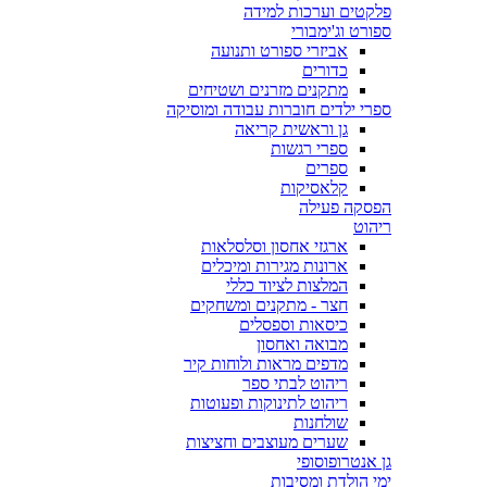
פלקטים וערכות למידה
ספורט וג'ימבורי
אביזרי ספורט ותנועה
כדורים
מתקנים מזרנים ושטיחים
ספרי ילדים חוברות עבודה ומוסיקה
גן וראשית קריאה
ספרי רגשות
ספרים
קלאסיקות
הפסקה פעילה
ריהוט
ארגזי אחסון וסלסלאות
ארונות מגירות ומיכלים
המלצות לציוד כללי
חצר - מתקנים ומשחקים
כיסאות וספסלים
מבואה ואחסון
מדפים מראות ולוחות קיר
ריהוט לבתי ספר
ריהוט לתינוקות ופעוטות
שולחנות
שערים מעוצבים וחציצות
גן אנטרופוסופי
ימי הולדת ומסיבות