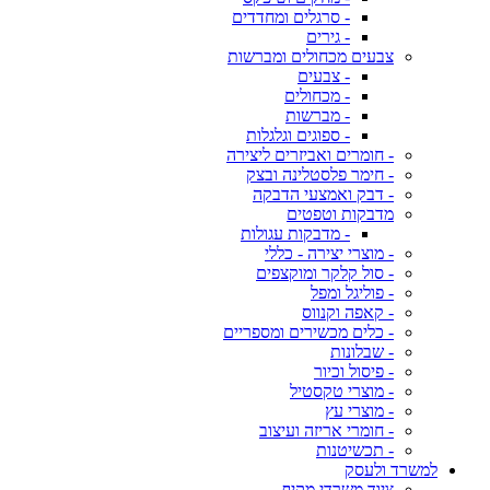
- סרגלים ומחדדים
- גירים
צבעים מכחולים ומברשות
- צבעים
- מכחולים
- מברשות
- ספוגים וגלגלות
- חומרים ואביזרים ליצירה
- חימר פלסטלינה ובצק
- דבק ואמצעי הדבקה
מדבקות וטפטים
- מדבקות עגולות
- מוצרי יצירה - כללי
- סול קלקר ומוקצפים
- פוליגל ומפל
- קאפה וקנווס
- כלים מכשירים ומספריים
- שבלונות
- פיסול וכיור
- מוצרי טקסטיל
- מוצרי עץ
- חומרי אריזה ועיצוב
- תכשיטנות
למשרד ולעסק
ציוד משרדי מקיף