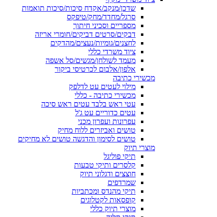
שדכן/מנקב/אקדח סיכות/סיכות תואמות
סרגל/מחדד/מחק/טיפקס
מספריים וסכיני חיתוך
דבקים/סרטים דביקים/חומרי אריזה
לחצנים/גומיות/נעצים/מהדקים
ציוד משרדי כללי
מעמד לשולחן/מגשים/סל אשפה
אלפון/אלבום לכרטיסי ביקור
מכשירי כתיבה
מילוי לעטים עט לדלפק
מכשירי כתיבה - כללי
עטי ראש בלבד עטים ראש סיכה
עטים כדוריים עט ג'ל
עפרונות ועפרון מכני
טושים ואביזרים ללוח מחיק
טושים לסימון והדגשה טושים לא מחיקים
מוצרי תיוק
תיקי פוליגל
קלסרים ותיקי טבעות
חוצצים ודגלוני תיוק
שמרדפים
תיקי מהנדס ומכתביות
קופסאות לקטלוגים
מוצרי תיוק כללי