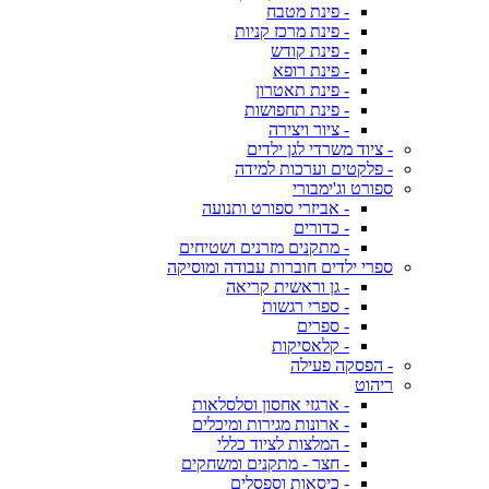
- פינת מטבח
- פינת מרכז קניות
- פינת קודש
- פינת רופא
- פינת תאטרון
- פינת תחפושות
- ציור ויצירה
- ציוד משרדי לגן ילדים
- פלקטים וערכות למידה
ספורט וג'ימבורי
- אביזרי ספורט ותנועה
- כדורים
- מתקנים מזרנים ושטיחים
ספרי ילדים חוברות עבודה ומוסיקה
- גן וראשית קריאה
- ספרי רגשות
- ספרים
- קלאסיקות
- הפסקה פעילה
ריהוט
- ארגזי אחסון וסלסלאות
- ארונות מגירות ומיכלים
- המלצות לציוד כללי
- חצר - מתקנים ומשחקים
- כיסאות וספסלים