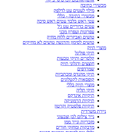
מכשירי כתיבה
מילוי לעטים עט לדלפק
מכשירי כתיבה - כללי
עטי ראש בלבד עטים ראש סיכה
עטים כדוריים עט ג'ל
עפרונות ועפרון מכני
טושים ואביזרים ללוח מחיק
טושים לסימון והדגשה טושים לא מחיקים
מוצרי תיוק
תיקי פוליגל
קלסרים ותיקי טבעות
חוצצים ודגלוני תיוק
שמרדפים
תיקי מהנדס ומכתביות
קופסאות לקטלוגים
מוצרי תיוק כללי
תיקי תליה
תיקיות אינדקס
תיקיות הרמוניקה
תיקיות פלסטיק וקרטון
ניירת משרדית
נייר צילום לבן וצבעוני
מזכריות ונייר ממו
מדבקות ומחזקי חורים