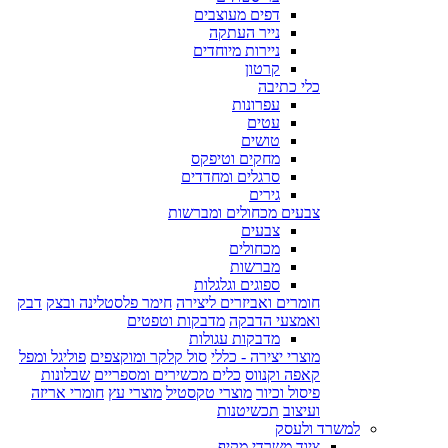
דפים מעוצבים
נייר העתקה
ניירות מיוחדים
קרטון
כלי כתיבה
עפרונות
עטים
טושים
מחקים וטיפקס
סרגלים ומחדדים
גירים
צבעים מכחולים ומברשות
צבעים
מכחולים
מברשות
ספוגים וגלגלות
חומרים ואביזרים ליצירה
חימר פלסטלינה ובצק
דבק
ואמצעי הדבקה
מדבקות וטפטים
מדבקות עגולות
מוצרי יצירה - כללי
סול קלקר ומוקצפים
פוליגל ומפל
קאפה וקנווס
כלים מכשירים ומספריים
שבלונות
פיסול וכיור
מוצרי טקסטיל
מוצרי עץ
חומרי אריזה
ועיצוב
תכשיטנות
למשרד ולעסק
ציוד משרדי מקיף