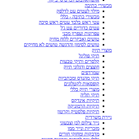
מכשירי כתיבה
מילוי לעטים עט לדלפק
מכשירי כתיבה - כללי
עטי ראש בלבד עטים ראש סיכה
עטים כדוריים עט ג'ל
עפרונות ועפרון מכני
טושים ואביזרים ללוח מחיק
טושים לסימון והדגשה טושים לא מחיקים
מוצרי תיוק
תיקי פוליגל
קלסרים ותיקי טבעות
חוצצים ודגלוני תיוק
שמרדפים
תיקי מהנדס ומכתביות
קופסאות לקטלוגים
מוצרי תיוק כללי
תיקי תליה
תיקיות אינדקס
תיקיות הרמוניקה
תיקיות פלסטיק וקרטון
ניירת משרדית
נייר צילום לבן וצבעוני
מזכריות ונייר ממו
מדבקות ומחזקי חורים