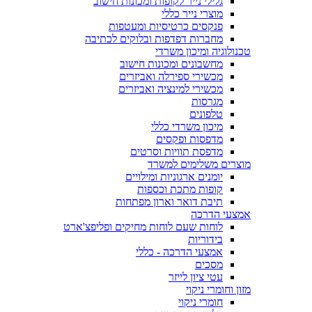
גלילי נייר לקופות ומכונות חישוב
מוצרי נייר כללי
פנקסים כרטיסיות ומעטפות
מחברות דפדפות ובלוקים לכתיבה
טכנולוגיה ומיכון משרדי
מחשבונים ומכונות חישוב
מכשירי ספירלה ואביזרים
מכשירי למינציה ואביזרים
מגרסות
טלפונים
מיכון משרדי כללי
מדפסות ופקסים
מדפסת תוויות וסרטים
מוצרים משלימים למשרד
יומנים ארגוניות ומילויים
קופות מתכת וכספות
תיבת דואר וארון מפתחות
אמצעי הדרכה
לוחות שעם לוחות מחיקים ופליפצ'ארט
בידוריות
אמצעי הדרכה - כללי
מסכים
עטי ציון לייזר
מזון וחומרי ניקוי
חומרי ניקוי