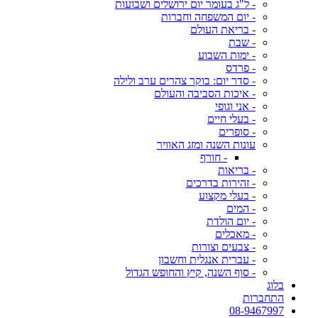
- ל"ג בעומר יום ירושלים ושבועות
- יום המשפחה וחברות
- בריאת העולם
- שבת
- ימות השבוע
- פרדס
- סדר יום: בוקר צהרים ערב ולילה
- איכות הסביבה והעולם
- אני וגופי
- בעלי חיים
- סופרים
עונות השנה ומזג האוויר
- חורף
- בריאות
- זהירות בדרכים
- בעלי מקצוע
- המים
- יום הולדת
- מאכלים
- צבעים וצורות
- עברית אנגלית וחשבון
- סוף השנה, קיץ והחופש הגדול
בלוג
התחברות
08-9467997