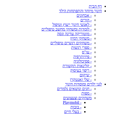
דף הבית
חינוך מיוחד והתפתחות הילד
- אבחונים
- הורים
- לאנשי חינוך ייעוץ וטיפול
- לומדות ומשחקי מחשב טיפוליים
- מוטוריקה עדינה וגסה
- משחקי דמיון
- משחקים רגשיים טיפוליים
- ספרי רגשות
- עו"ס
- פיזיותרפיה
- פסיכולוגיה
- קלינאות תקשורת
- ריפוי בעיסוק
- שיקום
- שלי זאנטקרן
לגני ילדים ומוסדות חינוך
- חגים ונושאים נלמדים
- מפות
משחקים וצעצועים
- Playmobil
- בובות
- בעלי חיים