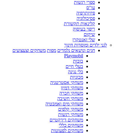
ספרי רגשות
עו"ס
פיזיותרפיה
פסיכולוגיה
קלינאות תקשורת
ריפוי בעיסוק
שיקום
שלי זאנטקרן
לגני ילדים ומוסדות חינוך
חגים ונושאים נלמדים
מפות
משחקים וצעצועים
Playmobil
בובות
בעלי חיים
כלי נגינה
מכוניות
משחקי אסטרטגיה
משחקי דמיון
משחקי חברה
משחקי חשיבה
משחקי מים ואמבטיה
משחקי קלפים
משחקי רגשות
משחקים דידקטיים
משחקים כללי
משחקים לפעוטות