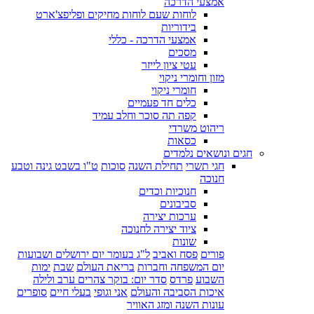
אמצעי הדרכה
לוחות שעם לוחות מחיקים ופליפצ'ארט
בידוריות
אמצעי הדרכה - כללי
מסכים
עטי ציון לייזר
מזון וחומרי ניקוי
חומרי ניקוי
כלים חד פעמיים
קפה תה סוכר וחלב עמיד
ריהוט משרדי
כסאות
חגים ונושאים נלמדים
חגי תשרי
תחילת השנה
סוכות
ט"ו בשבט גינה וטבע
חנוכה
חנוכיות וכדים
סביבונים
ערכות יצירה
ציוד יצירה לחנוכה
שונות
פורים
פסח ואביב
ל"ג בעומר יום ירושלים ושבועות
יום המשפחה וחברות
בריאת העולם
שבת
ימות
השבוע
פרדס
סדר יום: בוקר צהרים ערב ולילה
איכות הסביבה והעולם
אני וגופי
בעלי חיים
סופרים
עונות השנה ומזג האוויר