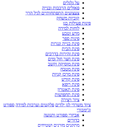
על גלגלים
פאזלים הרכבות ובנייה
צעצועים התפתחותיים לגיל הרך
קוביות משחק
פינות פעילות בגן
לוחות למידה
מדע וטבע
פינות ספר
פינת בנייה ונגרות
פינת הבית
פינת זהירות בדרכים
פינת חצר חול ומים
פינת מוסיקה וקשב
פינת מטבח
פינת מרכז קניות
פינת קודש
פינת רופא
פינת תאטרון
פינת תחפושות
ציור ויצירה
ציוד משרדי לגן ילדים
פלקטים וערכות למידה
ספורט
וג'ימבורי
אביזרי ספורט ותנועה
כדורים
מתקנים מזרנים ושטיחים