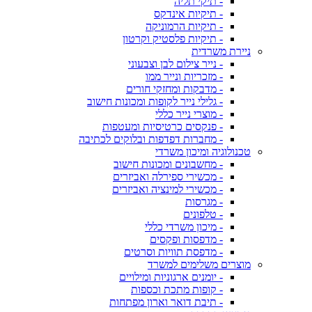
- תיקי תליה
- תיקיות אינדקס
- תיקיות הרמוניקה
- תיקיות פלסטיק וקרטון
ניירת משרדית
- נייר צילום לבן וצבעוני
- מזכריות ונייר ממו
- מדבקות ומחזקי חורים
- גלילי נייר לקופות ומכונות חישוב
- מוצרי נייר כללי
- פנקסים כרטיסיות ומעטפות
- מחברות דפדפות ובלוקים לכתיבה
טכנולוגיה ומיכון משרדי
- מחשבונים ומכונות חישוב
- מכשירי ספירלה ואביזרים
- מכשירי למינציה ואביזרים
- מגרסות
- טלפונים
- מיכון משרדי כללי
- מדפסות ופקסים
- מדפסת תוויות וסרטים
מוצרים משלימים למשרד
- יומנים ארגוניות ומילויים
- קופות מתכת וכספות
- תיבת דואר וארון מפתחות