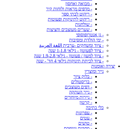
- מבואה ואחסון
- מדפים מראות ולוחות קיר
- ריהוט לבתי ספר
- ריהוט לתינוקות ופעוטות
- שולחנות
- שערים מעוצבים וחציצות
- גן אנטרופוסופי
- ימי הולדת ומסיבות
- ציוד ומשחקים -ערבית اللغة العربية
- ציוד לפעוטון - גילאי 1-1.8 שנה
- ציוד למעון / פעוטון - גילאי 1.9-2.8 שנה
- ציוד לכיתת תינוקות גילאי 4 חד' - שנה
יצירה ואומנות
נייר ומוצריו
- בלוק ציור
- בריסטולים
- דפים מעוצבים
- נייר העתקה
- ניירות מיוחדים
- קרטון
כלי כתיבה
- עפרונות
- עטים
- טושים
- מחקים וטיפקס