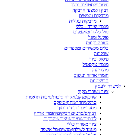
חימר פלסטלינה ובצק
דבק ואמצעי הדבקה
מדבקות וטפטים
מדבקות עגולות
מוצרי יצירה - כללי
סול קלקר ומוקצפים
פוליגל ומפל
קאפה וקנווס
כלים מכשירים ומספריים
שבלונות
פיסול וכיור
מוצרי טקסטיל
מוצרי עץ
חומרי אריזה ועיצוב
תכשיטנות
למשרד ולעסק
ציוד משרדי מקיף
שדכן/מנקב/אקדח סיכות/סיכות תואמות
סרגל/מחדד/מחק/טיפקס
מספריים וסכיני חיתוך
דבקים/סרטים דביקים/חומרי אריזה
לחצנים/גומיות/נעצים/מהדקים
ציוד משרדי כללי
מעמד לשולחן/מגשים/סל אשפה
אלפון/אלבום לכרטיסי ביקור