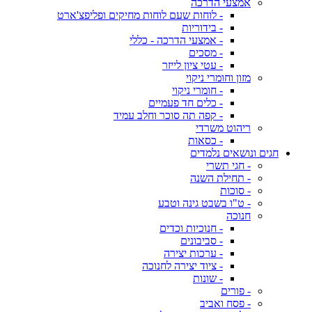
אמצעי הדרכה
- לוחות שעם לוחות מחיקים ופליפצ'ארט
- בידוריות
- אמצעי הדרכה - כללי
- מסכים
- עטי ציון לייזר
מזון וחומרי ניקוי
- חומרי ניקוי
- כלים חד פעמיים
- קפה תה סוכר וחלב עמיד
ריהוט משרדי
- כסאות
חגים ונושאים נלמדים
- חגי תשרי
- תחילת השנה
- סוכות
- ט"ו בשבט גינה וטבע
חנוכה
- חנוכיות וכדים
- סביבונים
- ערכות יצירה
- ציוד יצירה לחנוכה
- שונות
- פורים
- פסח ואביב