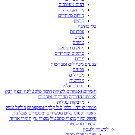
דפים מעוצבים
נייר העתקה
ניירות מיוחדים
קרטון
כלי כתיבה
עפרונות
עטים
טושים
מחקים וטיפקס
סרגלים ומחדדים
גירים
צבעים מכחולים ומברשות
צבעים
מכחולים
מברשות
ספוגים וגלגלות
חומרים ואביזרים ליצירה
חימר פלסטלינה ובצק
דבק
ואמצעי הדבקה
מדבקות וטפטים
מדבקות עגולות
מוצרי יצירה - כללי
סול קלקר ומוקצפים
פוליגל ומפל
קאפה וקנווס
כלים מכשירים ומספריים
שבלונות
פיסול וכיור
מוצרי טקסטיל
מוצרי עץ
חומרי אריזה
ועיצוב
תכשיטנות
למשרד ולעסק
ציוד משרדי מקיף