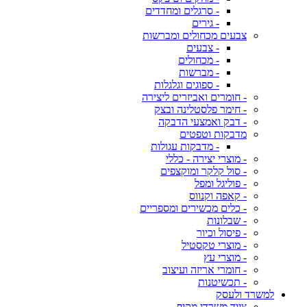
- סרגלים ומחדדים
- גירים
צבעים מכחולים ומברשות
- צבעים
- מכחולים
- מברשות
- ספוגים וגלגלות
- חומרים ואביזרים ליצירה
- חימר פלסטלינה ובצק
- דבק ואמצעי הדבקה
מדבקות וטפטים
- מדבקות עגולות
- מוצרי יצירה - כללי
- סול קלקר ומוקצפים
- פוליגל ומפל
- קאפה וקנווס
- כלים מכשירים ומספריים
- שבלונות
- פיסול וכיור
- מוצרי טקסטיל
- מוצרי עץ
- חומרי אריזה ועיצוב
- תכשיטנות
למשרד ולעסק
ציוד משרדי מקיף