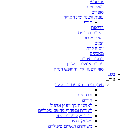
אני וגופי
בעלי חיים
סופרים
עונות השנה ומזג האוויר
חורף
בריאות
זהירות בדרכים
בעלי מקצוע
המים
יום הולדת
מאכלים
צבעים וצורות
עברית אנגלית וחשבון
סוף השנה, קיץ והחופש הגדול
בלוג
עוד...
חינוך מיוחד והתפתחות הילד
אבחונים
הורים
לאנשי חינוך ייעוץ וטיפול
לומדות ומשחקי מחשב טיפוליים
מוטוריקה עדינה וגסה
משחקי דמיון
משחקים רגשיים טיפוליים