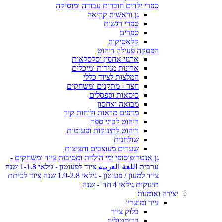
ספרי ילדים חוברות עבודה ומוסיקה
גן וראשית קריאה
ספרי רגשות
ספרים
קלאסיקות
הפסקה פעילה
ריהוט
ארגזי אחסון וסלסלאות
ארונות מגירות ומיכלים
המלצות לציוד כללי
חצר - מתקנים ומשחקים
כיסאות וספסלים
מבואה ואחסון
מדפים מראות ולוחות קיר
ריהוט לבתי ספר
ריהוט לתינוקות ופעוטות
שולחנות
שערים מעוצבים וחציצות
גן אנטרופוסופי
ימי הולדת ומסיבות
ציוד ומשחקים -
ערבית اللغة العربية
ציוד לפעוטון - גילאי 1-1.8 שנה
ציוד למעון / פעוטון - גילאי 1.9-2.8 שנה
ציוד לכיתת
תינוקות גילאי 4 חד' - שנה
יצירה ואומנות
נייר ומוצריו
בלוק ציור
בריסטולים