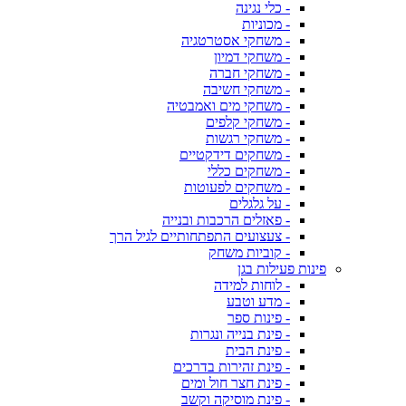
- כלי נגינה
- מכוניות
- משחקי אסטרטגיה
- משחקי דמיון
- משחקי חברה
- משחקי חשיבה
- משחקי מים ואמבטיה
- משחקי קלפים
- משחקי רגשות
- משחקים דידקטיים
- משחקים כללי
- משחקים לפעוטות
- על גלגלים
- פאזלים הרכבות ובנייה
- צעצועים התפתחותיים לגיל הרך
- קוביות משחק
פינות פעילות בגן
- לוחות למידה
- מדע וטבע
- פינות ספר
- פינת בנייה ונגרות
- פינת הבית
- פינת זהירות בדרכים
- פינת חצר חול ומים
- פינת מוסיקה וקשב