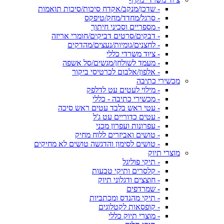
- שדכן/מנקב/אקדח סיכות/סיכות תואמות
- סרגל/מחדד/מחק/טיפקס
- מספריים וסכיני חיתוך
- דבקים/סרטים דביקים/חומרי אריזה
- לחצנים/גומיות/נעצים/מהדקים
- ציוד משרדי כללי
- מעמד לשולחן/מגשים/סל אשפה
- אלפון/אלבום לכרטיסי ביקור
מכשירי כתיבה
- מילוי לעטים עט לדלפק
- מכשירי כתיבה - כללי
- עטי ראש בלבד עטים ראש סיכה
- עטים כדוריים עט ג'ל
- עפרונות ועפרון מכני
- טושים ואביזרים ללוח מחיק
- טושים לסימון והדגשה טושים לא מחיקים
מוצרי תיוק
- תיקי פוליגל
- קלסרים ותיקי טבעות
- חוצצים ודגלוני תיוק
- שמרדפים
- תיקי מהנדס ומכתביות
- קופסאות לקטלוגים
- מוצרי תיוק כללי