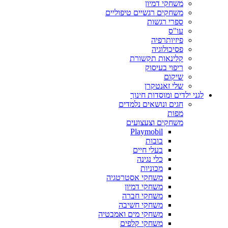
משחקי דמיון
משחקים רגשיים טיפוליים
ספרי רגשות
עו"ס
פיזיותרפיה
פסיכולוגיה
קלינאות תקשורת
ריפוי בעיסוק
שיקום
שלי זאנטקרן
לגני ילדים ומוסדות חינוך
חגים ונושאים נלמדים
מפות
משחקים וצעצועים
Playmobil
בובות
בעלי חיים
כלי נגינה
מכוניות
משחקי אסטרטגיה
משחקי דמיון
משחקי חברה
משחקי חשיבה
משחקי מים ואמבטיה
משחקי קלפים