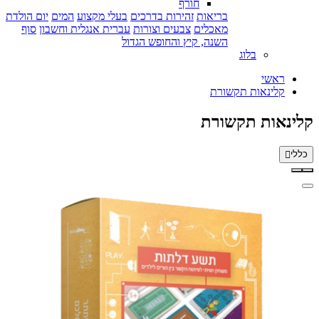
חורף
בריאות
זהירות בדרכים
בעלי מקצוע
המים
יום הולדת
מאכלים
צבעים וצורות
עברית אנגלית וחשבון
סוף
השנה, קיץ והחופש הגדול
בלוג
ראשי
קלינאות תקשורת
קלינאות תקשורת
כללי