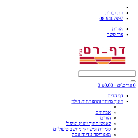
התחברות
08-9467997
אודות
צרו קשר
0 פריט\ים - ₪0.00
0
דף הבית
חינוך מיוחד והתפתחות הילד
אבחונים
הורים
לאנשי חינוך ייעוץ וטיפול
לומדות ומשחקי מחשב טיפוליים
מוטוריקה עדינה וגסה