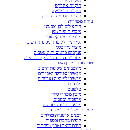
תיקי תליה
תיקיות אינדקס
תיקיות הרמוניקה
תיקיות פלסטיק וקרטון
ניירת משרדית
נייר צילום לבן וצבעוני
מזכריות ונייר ממו
מדבקות ומחזקי חורים
גלילי נייר לקופות ומכונות חישוב
מוצרי נייר כללי
פנקסים כרטיסיות ומעטפות
מחברות דפדפות ובלוקים לכתיבה
טכנולוגיה ומיכון משרדי
מחשבונים ומכונות חישוב
מכשירי ספירלה ואביזרים
מכשירי למינציה ואביזרים
מגרסות
טלפונים
מיכון משרדי כללי
מדפסות ופקסים
מדפסת תוויות וסרטים
מוצרים משלימים למשרד
יומנים ארגוניות ומילויים
קופות מתכת וכספות
תיבת דואר וארון מפתחות