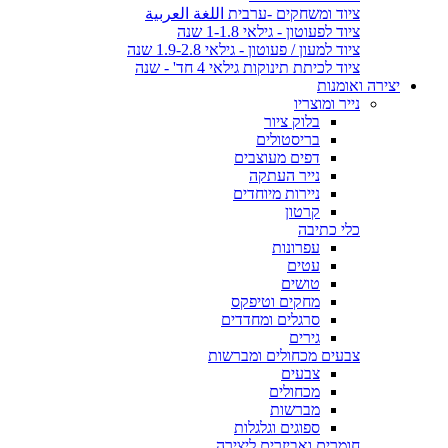
ציוד ומשחקים -ערבית اللغة العربية
ציוד לפעוטון - גילאי 1-1.8 שנה
ציוד למעון / פעוטון - גילאי 1.9-2.8 שנה
ציוד לכיתת תינוקות גילאי 4 חד' - שנה
יצירה ואומנות
נייר ומוצריו
בלוק ציור
בריסטולים
דפים מעוצבים
נייר העתקה
ניירות מיוחדים
קרטון
כלי כתיבה
עפרונות
עטים
טושים
מחקים וטיפקס
סרגלים ומחדדים
גירים
צבעים מכחולים ומברשות
צבעים
מכחולים
מברשות
ספוגים וגלגלות
חומרים ואביזרים ליצירה