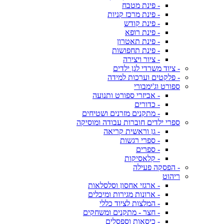
- פינת מטבח
- פינת מרכז קניות
- פינת קודש
- פינת רופא
- פינת תאטרון
- פינת תחפושות
- ציור ויצירה
- ציוד משרדי לגן ילדים
- פלקטים וערכות למידה
ספורט וג'ימבורי
- אביזרי ספורט ותנועה
- כדורים
- מתקנים מזרנים ושטיחים
ספרי ילדים חוברות עבודה ומוסיקה
- גן וראשית קריאה
- ספרי רגשות
- ספרים
- קלאסיקות
- הפסקה פעילה
ריהוט
- ארגזי אחסון וסלסלאות
- ארונות מגירות ומיכלים
- המלצות לציוד כללי
- חצר - מתקנים ומשחקים
- כיסאות וספסלים