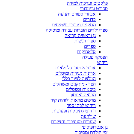
פלקטים וערכות למידה
ספורט וג'ימבורי
אביזרי ספורט ותנועה
כדורים
מתקנים מזרנים ושטיחים
ספרי ילדים חוברות עבודה ומוסיקה
גן וראשית קריאה
ספרי רגשות
ספרים
קלאסיקות
הפסקה פעילה
ריהוט
ארגזי אחסון וסלסלאות
ארונות מגירות ומיכלים
המלצות לציוד כללי
חצר - מתקנים ומשחקים
כיסאות וספסלים
מבואה ואחסון
מדפים מראות ולוחות קיר
ריהוט לבתי ספר
ריהוט לתינוקות ופעוטות
שולחנות
שערים מעוצבים וחציצות
גן אנטרופוסופי
ימי הולדת ומסיבות