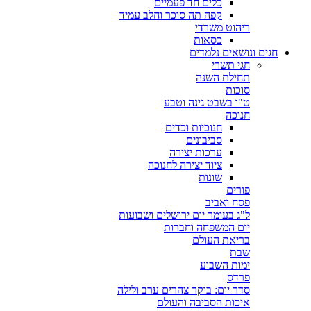
כלים חד פעמיים
קפה תה סוכר וחלב עמיד
ריהוט משרדי
כסאות
חגים ונושאים נלמדים
חגי תשרי
תחילת השנה
סוכות
ט"ו בשבט גינה וטבע
חנוכה
חנוכיות וכדים
סביבונים
ערכות יצירה
ציוד יצירה לחנוכה
שונות
פורים
פסח ואביב
ל"ג בעומר יום ירושלים ושבועות
יום המשפחה וחברות
בריאת העולם
שבת
ימות השבוע
פרדס
סדר יום: בוקר צהרים ערב ולילה
איכות הסביבה והעולם