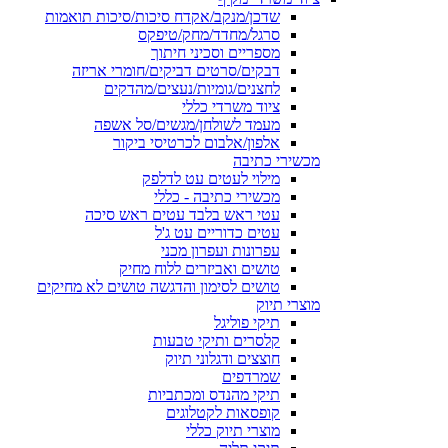
שדכן/מנקב/אקדח סיכות/סיכות תואמות
סרגל/מחדד/מחק/טיפקס
מספריים וסכיני חיתוך
דבקים/סרטים דביקים/חומרי אריזה
לחצנים/גומיות/נעצים/מהדקים
ציוד משרדי כללי
מעמד לשולחן/מגשים/סל אשפה
אלפון/אלבום לכרטיסי ביקור
מכשירי כתיבה
מילוי לעטים עט לדלפק
מכשירי כתיבה - כללי
עטי ראש בלבד עטים ראש סיכה
עטים כדוריים עט ג'ל
עפרונות ועפרון מכני
טושים ואביזרים ללוח מחיק
טושים לסימון והדגשה טושים לא מחיקים
מוצרי תיוק
תיקי פוליגל
קלסרים ותיקי טבעות
חוצצים ודגלוני תיוק
שמרדפים
תיקי מהנדס ומכתביות
קופסאות לקטלוגים
מוצרי תיוק כללי