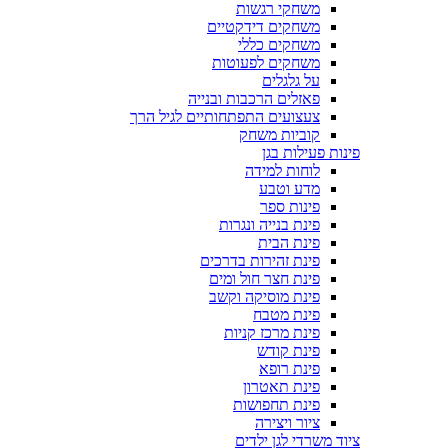
משחקי רגשות
משחקים דידקטיים
משחקים כללי
משחקים לפעוטות
על גלגלים
פאזלים הרכבות ובנייה
צעצועים התפתחותיים לגיל הרך
קוביות משחק
פינות פעילות בגן
לוחות למידה
מדע וטבע
פינות ספר
פינת בנייה ונגרות
פינת הבית
פינת זהירות בדרכים
פינת חצר חול ומים
פינת מוסיקה וקשב
פינת מטבח
פינת מרכז קניות
פינת קודש
פינת רופא
פינת תאטרון
פינת תחפושות
ציור ויצירה
ציוד משרדי לגן ילדים