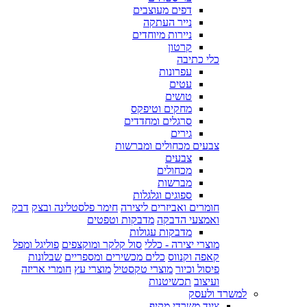
דפים מעוצבים
נייר העתקה
ניירות מיוחדים
קרטון
כלי כתיבה
עפרונות
עטים
טושים
מחקים וטיפקס
סרגלים ומחדדים
גירים
צבעים מכחולים ומברשות
צבעים
מכחולים
מברשות
ספוגים וגלגלות
חומרים ואביזרים ליצירה
חימר פלסטלינה ובצק
דבק
ואמצעי הדבקה
מדבקות וטפטים
מדבקות עגולות
מוצרי יצירה - כללי
סול קלקר ומוקצפים
פוליגל ומפל
קאפה וקנווס
כלים מכשירים ומספריים
שבלונות
פיסול וכיור
מוצרי טקסטיל
מוצרי עץ
חומרי אריזה
ועיצוב
תכשיטנות
למשרד ולעסק
ציוד משרדי מקיף