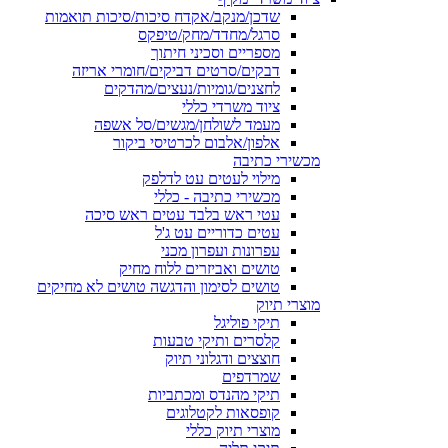
שדכן/מנקב/אקדח סיכות/סיכות תואמות
סרגל/מחדד/מחק/טיפקס
מספריים וסכיני חיתוך
דבקים/סרטים דביקים/חומרי אריזה
לחצנים/גומיות/נעצים/מהדקים
ציוד משרדי כללי
מעמד לשולחן/מגשים/סל אשפה
אלפון/אלבום לכרטיסי ביקור
מכשירי כתיבה
מילוי לעטים עט לדלפק
מכשירי כתיבה - כללי
עטי ראש בלבד עטים ראש סיכה
עטים כדוריים עט ג'ל
עפרונות ועפרון מכני
טושים ואביזרים ללוח מחיק
טושים לסימון והדגשה טושים לא מחיקים
מוצרי תיוק
תיקי פוליגל
קלסרים ותיקי טבעות
חוצצים ודגלוני תיוק
שמרדפים
תיקי מהנדס ומכתביות
קופסאות לקטלוגים
מוצרי תיוק כללי