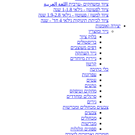
ציוד ומשחקים -ערבית اللغة العربية
ציוד לפעוטון - גילאי 1-1.8 שנה
ציוד למעון / פעוטון - גילאי 1.9-2.8 שנה
ציוד לכיתת תינוקות גילאי 4 חד' - שנה
יצירה ואומנות
נייר ומוצריו
בלוק ציור
בריסטולים
דפים מעוצבים
נייר העתקה
ניירות מיוחדים
קרטון
כלי כתיבה
עפרונות
עטים
טושים
מחקים וטיפקס
סרגלים ומחדדים
גירים
צבעים מכחולים ומברשות
צבעים
מכחולים
מברשות
ספוגים וגלגלות
חומרים ואביזרים ליצירה