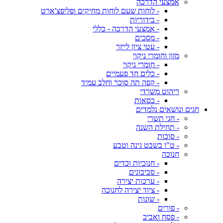
אמצעי הדרכה
- לוחות שעם לוחות מחיקים ופליפצ'ארט
- בידוריות
- אמצעי הדרכה - כללי
- מסכים
- עטי ציון לייזר
מזון וחומרי ניקוי
- חומרי ניקוי
- כלים חד פעמיים
- קפה תה סוכר וחלב עמיד
ריהוט משרדי
- כסאות
חגים ונושאים נלמדים
- חגי תשרי
- תחילת השנה
- סוכות
- ט"ו בשבט גינה וטבע
חנוכה
- חנוכיות וכדים
- סביבונים
- ערכות יצירה
- ציוד יצירה לחנוכה
- שונות
- פורים
- פסח ואביב