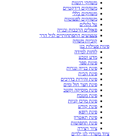
משחקי רגשות
משחקים דידקטיים
משחקים כללי
משחקים לפעוטות
על גלגלים
פאזלים הרכבות ובנייה
צעצועים התפתחותיים לגיל הרך
קוביות משחק
פינות פעילות בגן
לוחות למידה
מדע וטבע
פינות ספר
פינת בנייה ונגרות
פינת הבית
פינת זהירות בדרכים
פינת חצר חול ומים
פינת מוסיקה וקשב
פינת מטבח
פינת מרכז קניות
פינת קודש
פינת רופא
פינת תאטרון
פינת תחפושות
ציור ויצירה
ציוד משרדי לגן ילדים