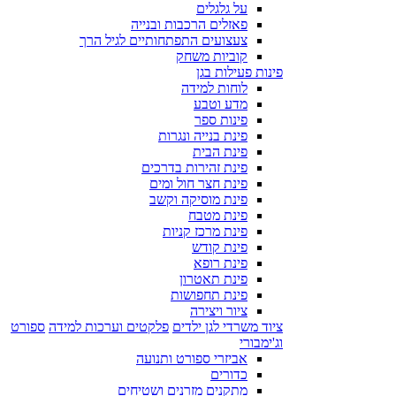
על גלגלים
פאזלים הרכבות ובנייה
צעצועים התפתחותיים לגיל הרך
קוביות משחק
פינות פעילות בגן
לוחות למידה
מדע וטבע
פינות ספר
פינת בנייה ונגרות
פינת הבית
פינת זהירות בדרכים
פינת חצר חול ומים
פינת מוסיקה וקשב
פינת מטבח
פינת מרכז קניות
פינת קודש
פינת רופא
פינת תאטרון
פינת תחפושות
ציור ויצירה
ציוד משרדי לגן ילדים
פלקטים וערכות למידה
ספורט
וג'ימבורי
אביזרי ספורט ותנועה
כדורים
מתקנים מזרנים ושטיחים