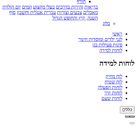
חורף
בריאות
זהירות בדרכים
בעלי מקצוע
המים
יום הולדת
מאכלים
צבעים וצורות
עברית אנגלית וחשבון
סוף
השנה, קיץ והחופש הגדול
בלוג
ראשי
לגני ילדים ומוסדות חינוך
פינות פעילות בגן
לוחות למידה
לוחות למידה
לוח מחיק
לוח שטיח
לוחות הפעלה
לוחות קיר
לוחות שעם
כללי