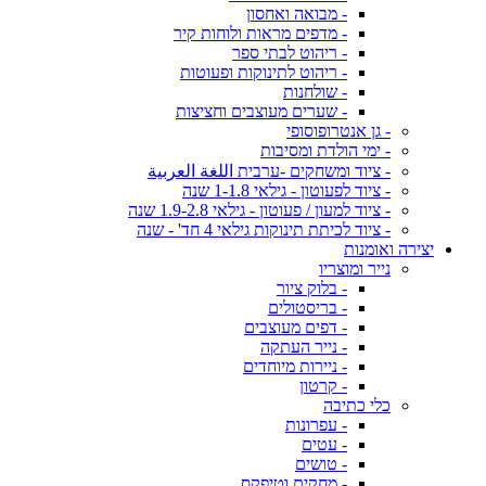
- מבואה ואחסון
- מדפים מראות ולוחות קיר
- ריהוט לבתי ספר
- ריהוט לתינוקות ופעוטות
- שולחנות
- שערים מעוצבים וחציצות
- גן אנטרופוסופי
- ימי הולדת ומסיבות
- ציוד ומשחקים -ערבית اللغة العربية
- ציוד לפעוטון - גילאי 1-1.8 שנה
- ציוד למעון / פעוטון - גילאי 1.9-2.8 שנה
- ציוד לכיתת תינוקות גילאי 4 חד' - שנה
יצירה ואומנות
נייר ומוצריו
- בלוק ציור
- בריסטולים
- דפים מעוצבים
- נייר העתקה
- ניירות מיוחדים
- קרטון
כלי כתיבה
- עפרונות
- עטים
- טושים
- מחקים וטיפקס