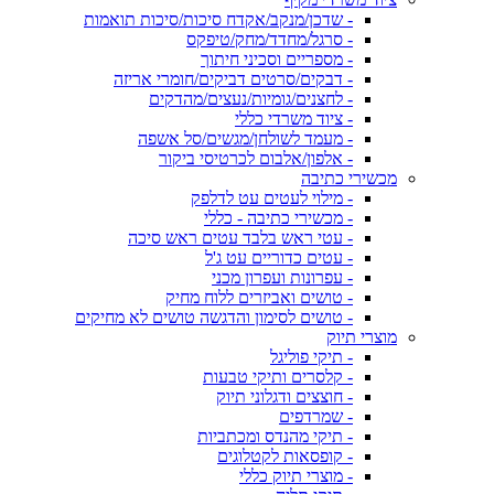
- שדכן/מנקב/אקדח סיכות/סיכות תואמות
- סרגל/מחדד/מחק/טיפקס
- מספריים וסכיני חיתוך
- דבקים/סרטים דביקים/חומרי אריזה
- לחצנים/גומיות/נעצים/מהדקים
- ציוד משרדי כללי
- מעמד לשולחן/מגשים/סל אשפה
- אלפון/אלבום לכרטיסי ביקור
מכשירי כתיבה
- מילוי לעטים עט לדלפק
- מכשירי כתיבה - כללי
- עטי ראש בלבד עטים ראש סיכה
- עטים כדוריים עט ג'ל
- עפרונות ועפרון מכני
- טושים ואביזרים ללוח מחיק
- טושים לסימון והדגשה טושים לא מחיקים
מוצרי תיוק
- תיקי פוליגל
- קלסרים ותיקי טבעות
- חוצצים ודגלוני תיוק
- שמרדפים
- תיקי מהנדס ומכתביות
- קופסאות לקטלוגים
- מוצרי תיוק כללי