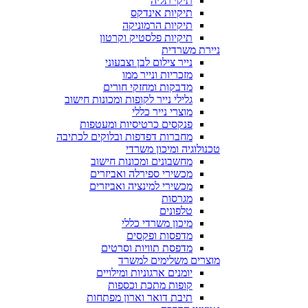
תיקי תליה
תיקיות אינדקס
תיקיות הרמוניקה
תיקיות פלסטיק וקרטון
ניירת משרדית
נייר צילום לבן וצבעוני
מזכריות ונייר ממו
מדבקות ומחזקי חורים
גלילי נייר לקופות ומכונות חישוב
מוצרי נייר כללי
פנקסים כרטיסיות ומעטפות
מחברות דפדפות ובלוקים לכתיבה
טכנולוגיה ומיכון משרדי
מחשבונים ומכונות חישוב
מכשירי ספירלה ואביזרים
מכשירי למינציה ואביזרים
מגרסות
טלפונים
מיכון משרדי כללי
מדפסות ופקסים
מדפסת תוויות וסרטים
מוצרים משלימים למשרד
יומנים ארגוניות ומילויים
קופות מתכת וכספות
תיבת דואר וארון מפתחות