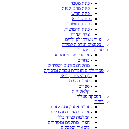
- פינת מטבח
- פינת מרכז קניות
- פינת קודש
- פינת רופא
- פינת תאטרון
- פינת תחפושות
- ציור ויצירה
- ציוד משרדי לגן ילדים
- פלקטים וערכות למידה
ספורט וג'ימבורי
- אביזרי ספורט ותנועה
- כדורים
- מתקנים מזרנים ושטיחים
ספרי ילדים חוברות עבודה ומוסיקה
- גן וראשית קריאה
- ספרי רגשות
- ספרים
- קלאסיקות
- הפסקה פעילה
ריהוט
- ארגזי אחסון וסלסלאות
- ארונות מגירות ומיכלים
- המלצות לציוד כללי
- חצר - מתקנים ומשחקים
- כיסאות וספסלים