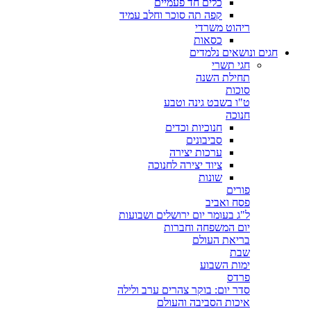
כלים חד פעמיים
קפה תה סוכר וחלב עמיד
ריהוט משרדי
כסאות
חגים ונושאים נלמדים
חגי תשרי
תחילת השנה
סוכות
ט"ו בשבט גינה וטבע
חנוכה
חנוכיות וכדים
סביבונים
ערכות יצירה
ציוד יצירה לחנוכה
שונות
פורים
פסח ואביב
ל"ג בעומר יום ירושלים ושבועות
יום המשפחה וחברות
בריאת העולם
שבת
ימות השבוע
פרדס
סדר יום: בוקר צהרים ערב ולילה
איכות הסביבה והעולם