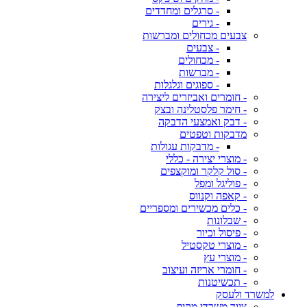
- סרגלים ומחדדים
- גירים
צבעים מכחולים ומברשות
- צבעים
- מכחולים
- מברשות
- ספוגים וגלגלות
- חומרים ואביזרים ליצירה
- חימר פלסטלינה ובצק
- דבק ואמצעי הדבקה
מדבקות וטפטים
- מדבקות עגולות
- מוצרי יצירה - כללי
- סול קלקר ומוקצפים
- פוליגל ומפל
- קאפה וקנווס
- כלים מכשירים ומספריים
- שבלונות
- פיסול וכיור
- מוצרי טקסטיל
- מוצרי עץ
- חומרי אריזה ועיצוב
- תכשיטנות
למשרד ולעסק
ציוד משרדי מקיף