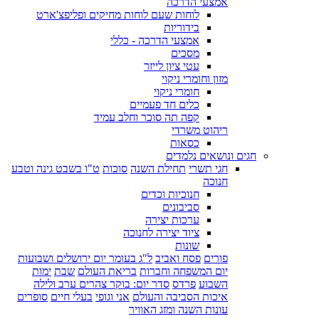
אמצעי הדרכה
לוחות שעם לוחות מחיקים ופליפצ'ארט
בידוריות
אמצעי הדרכה - כללי
מסכים
עטי ציון לייזר
מזון וחומרי ניקוי
חומרי ניקוי
כלים חד פעמיים
קפה תה סוכר וחלב עמיד
ריהוט משרדי
כסאות
חגים ונושאים נלמדים
חגי תשרי
תחילת השנה
סוכות
ט"ו בשבט גינה וטבע
חנוכה
חנוכיות וכדים
סביבונים
ערכות יצירה
ציוד יצירה לחנוכה
שונות
פורים
פסח ואביב
ל"ג בעומר יום ירושלים ושבועות
יום המשפחה וחברות
בריאת העולם
שבת
ימות
השבוע
פרדס
סדר יום: בוקר צהרים ערב ולילה
איכות הסביבה והעולם
אני וגופי
בעלי חיים
סופרים
עונות השנה ומזג האוויר