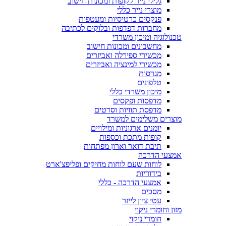
גלילי נייר לקופות ומכונות חישוב
מוצרי נייר כללי
פנקסים כרטיסיות ומעטפות
מחברות דפדפות ובלוקים לכתיבה
טכנולוגיה ומיכון משרדי
מחשבונים ומכונות חישוב
מכשירי ספירלה ואביזרים
מכשירי למינציה ואביזרים
מגרסות
טלפונים
מיכון משרדי כללי
מדפסות ופקסים
מדפסת תוויות וסרטים
מוצרים משלימים למשרד
יומנים ארגוניות ומילויים
קופות מתכת וכספות
תיבת דואר וארון מפתחות
אמצעי הדרכה
לוחות שעם לוחות מחיקים ופליפצ'ארט
בידוריות
אמצעי הדרכה - כללי
מסכים
עטי ציון לייזר
מזון וחומרי ניקוי
חומרי ניקוי