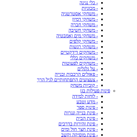
- כלי נגינה
- מכוניות
- משחקי אסטרטגיה
- משחקי דמיון
- משחקי חברה
- משחקי חשיבה
- משחקי מים ואמבטיה
- משחקי קלפים
- משחקי רגשות
- משחקים דידקטיים
- משחקים כללי
- משחקים לפעוטות
- על גלגלים
- פאזלים הרכבות ובנייה
- צעצועים התפתחותיים לגיל הרך
- קוביות משחק
פינות פעילות בגן
- לוחות למידה
- מדע וטבע
- פינות ספר
- פינת בנייה ונגרות
- פינת הבית
- פינת זהירות בדרכים
- פינת חצר חול ומים
- פינת מוסיקה וקשב