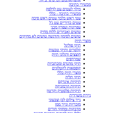
מכשירי כתיבה
מילוי לעטים עט לדלפק
מכשירי כתיבה - כללי
עטי ראש בלבד עטים ראש סיכה
עטים כדוריים עט ג'ל
עפרונות ועפרון מכני
טושים ואביזרים ללוח מחיק
טושים לסימון והדגשה טושים לא מחיקים
מוצרי תיוק
תיקי פוליגל
קלסרים ותיקי טבעות
חוצצים ודגלוני תיוק
שמרדפים
תיקי מהנדס ומכתביות
קופסאות לקטלוגים
מוצרי תיוק כללי
תיקי תליה
תיקיות אינדקס
תיקיות הרמוניקה
תיקיות פלסטיק וקרטון
ניירת משרדית
נייר צילום לבן וצבעוני
מזכריות ונייר ממו
מדבקות ומחזקי חורים