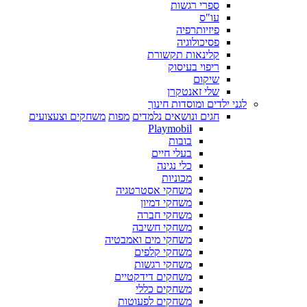
ספרי רגשות
עו"ס
פיזיותרפיה
פסיכולוגיה
קלינאות תקשורת
ריפוי בעיסוק
שיקום
שלי זאנטקרן
לגני ילדים ומוסדות חינוך
חגים ונושאים נלמדים
מפות
משחקים וצעצועים
Playmobil
בובות
בעלי חיים
כלי נגינה
מכוניות
משחקי אסטרטגיה
משחקי דמיון
משחקי חברה
משחקי חשיבה
משחקי מים ואמבטיה
משחקי קלפים
משחקי רגשות
משחקים דידקטיים
משחקים כללי
משחקים לפעוטות