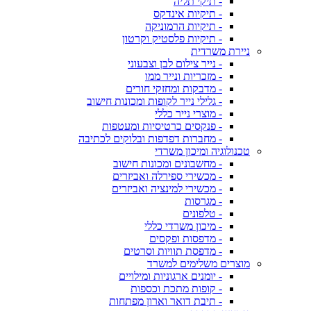
- תיקי תליה
- תיקיות אינדקס
- תיקיות הרמוניקה
- תיקיות פלסטיק וקרטון
ניירת משרדית
- נייר צילום לבן וצבעוני
- מזכריות ונייר ממו
- מדבקות ומחזקי חורים
- גלילי נייר לקופות ומכונות חישוב
- מוצרי נייר כללי
- פנקסים כרטיסיות ומעטפות
- מחברות דפדפות ובלוקים לכתיבה
טכנולוגיה ומיכון משרדי
- מחשבונים ומכונות חישוב
- מכשירי ספירלה ואביזרים
- מכשירי למינציה ואביזרים
- מגרסות
- טלפונים
- מיכון משרדי כללי
- מדפסות ופקסים
- מדפסת תוויות וסרטים
מוצרים משלימים למשרד
- יומנים ארגוניות ומילויים
- קופות מתכת וכספות
- תיבת דואר וארון מפתחות