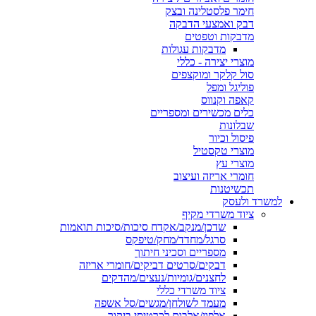
חימר פלסטלינה ובצק
דבק ואמצעי הדבקה
מדבקות וטפטים
מדבקות עגולות
מוצרי יצירה - כללי
סול קלקר ומוקצפים
פוליגל ומפל
קאפה וקנווס
כלים מכשירים ומספריים
שבלונות
פיסול וכיור
מוצרי טקסטיל
מוצרי עץ
חומרי אריזה ועיצוב
תכשיטנות
למשרד ולעסק
ציוד משרדי מקיף
שדכן/מנקב/אקדח סיכות/סיכות תואמות
סרגל/מחדד/מחק/טיפקס
מספריים וסכיני חיתוך
דבקים/סרטים דביקים/חומרי אריזה
לחצנים/גומיות/נעצים/מהדקים
ציוד משרדי כללי
מעמד לשולחן/מגשים/סל אשפה
אלפון/אלבום לכרטיסי ביקור