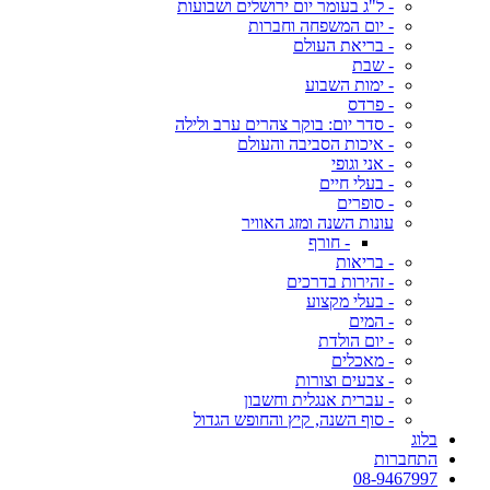
- ל"ג בעומר יום ירושלים ושבועות
- יום המשפחה וחברות
- בריאת העולם
- שבת
- ימות השבוע
- פרדס
- סדר יום: בוקר צהרים ערב ולילה
- איכות הסביבה והעולם
- אני וגופי
- בעלי חיים
- סופרים
עונות השנה ומזג האוויר
- חורף
- בריאות
- זהירות בדרכים
- בעלי מקצוע
- המים
- יום הולדת
- מאכלים
- צבעים וצורות
- עברית אנגלית וחשבון
- סוף השנה, קיץ והחופש הגדול
בלוג
התחברות
08-9467997