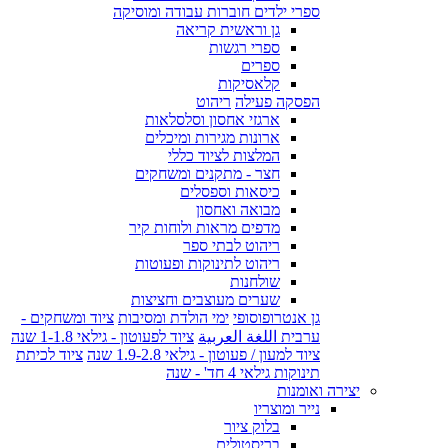
ספרי ילדים חוברות עבודה ומוסיקה
גן וראשית קריאה
ספרי רגשות
ספרים
קלאסיקות
הפסקה פעילה
ריהוט
ארגזי אחסון וסלסלאות
ארונות מגירות ומיכלים
המלצות לציוד כללי
חצר - מתקנים ומשחקים
כיסאות וספסלים
מבואה ואחסון
מדפים מראות ולוחות קיר
ריהוט לבתי ספר
ריהוט לתינוקות ופעוטות
שולחנות
שערים מעוצבים וחציצות
גן אנטרופוסופי
ימי הולדת ומסיבות
ציוד ומשחקים -
ערבית اللغة العربية
ציוד לפעוטון - גילאי 1-1.8 שנה
ציוד למעון / פעוטון - גילאי 1.9-2.8 שנה
ציוד לכיתת
תינוקות גילאי 4 חד' - שנה
יצירה ואומנות
נייר ומוצריו
בלוק ציור
בריסטולים