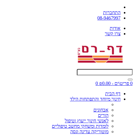
התחברות
08-9467997
אודות
צרו קשר
0 פריט\ים - ₪0.00
0
דף הבית
חינוך מיוחד והתפתחות הילד
אבחונים
הורים
לאנשי חינוך ייעוץ וטיפול
לומדות ומשחקי מחשב טיפוליים
מוטוריקה עדינה וגסה