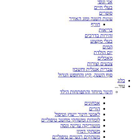
אני וגופי
בעלי חיים
סופרים
עונות השנה ומזג האוויר
חורף
בריאות
זהירות בדרכים
בעלי מקצוע
המים
יום הולדת
מאכלים
צבעים וצורות
עברית אנגלית וחשבון
סוף השנה, קיץ והחופש הגדול
בלוג
עוד...
חינוך מיוחד והתפתחות הילד
אבחונים
הורים
לאנשי חינוך ייעוץ וטיפול
לומדות ומשחקי מחשב טיפוליים
מוטוריקה עדינה וגסה
משחקי דמיון
משחקים רגשיים טיפוליים