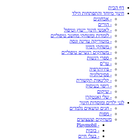
דף הבית
חינוך מיוחד והתפתחות הילד
- אבחונים
- הורים
- לאנשי חינוך ייעוץ וטיפול
- לומדות ומשחקי מחשב טיפוליים
- מוטוריקה עדינה וגסה
- משחקי דמיון
- משחקים רגשיים טיפוליים
- ספרי רגשות
- עו"ס
- פיזיותרפיה
- פסיכולוגיה
- קלינאות תקשורת
- ריפוי בעיסוק
- שיקום
- שלי זאנטקרן
לגני ילדים ומוסדות חינוך
- חגים ונושאים נלמדים
- מפות
משחקים וצעצועים
- Playmobil
- בובות
- בעלי חיים