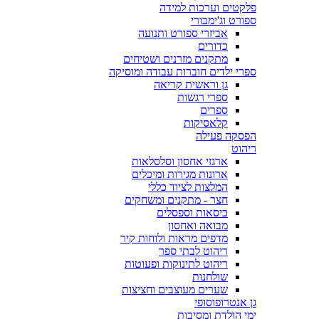
פלקטים וערכות למידה
ספורט וג'ימבורי
אביזרי ספורט ותנועה
כדורים
מתקנים מזרנים ושטיחים
ספרי ילדים חוברות עבודה ומוסיקה
גן וראשית קריאה
ספרי רגשות
ספרים
קלאסיקות
הפסקה פעילה
ריהוט
ארגזי אחסון וסלסלאות
ארונות מגירות ומיכלים
המלצות לציוד כללי
חצר - מתקנים ומשחקים
כיסאות וספסלים
מבואה ואחסון
מדפים מראות ולוחות קיר
ריהוט לבתי ספר
ריהוט לתינוקות ופעוטות
שולחנות
שערים מעוצבים וחציצות
גן אנטרופוסופי
ימי הולדת ומסיבות