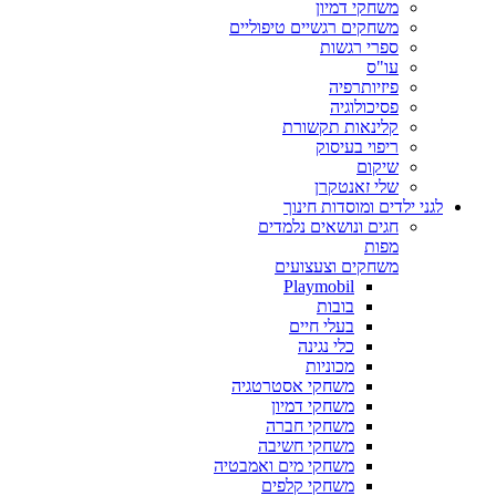
משחקי דמיון
משחקים רגשיים טיפוליים
ספרי רגשות
עו"ס
פיזיותרפיה
פסיכולוגיה
קלינאות תקשורת
ריפוי בעיסוק
שיקום
שלי זאנטקרן
לגני ילדים ומוסדות חינוך
חגים ונושאים נלמדים
מפות
משחקים וצעצועים
Playmobil
בובות
בעלי חיים
כלי נגינה
מכוניות
משחקי אסטרטגיה
משחקי דמיון
משחקי חברה
משחקי חשיבה
משחקי מים ואמבטיה
משחקי קלפים