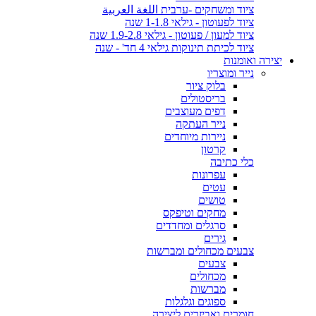
ציוד ומשחקים -ערבית اللغة العربية
ציוד לפעוטון - גילאי 1-1.8 שנה
ציוד למעון / פעוטון - גילאי 1.9-2.8 שנה
ציוד לכיתת תינוקות גילאי 4 חד' - שנה
יצירה ואומנות
נייר ומוצריו
בלוק ציור
בריסטולים
דפים מעוצבים
נייר העתקה
ניירות מיוחדים
קרטון
כלי כתיבה
עפרונות
עטים
טושים
מחקים וטיפקס
סרגלים ומחדדים
גירים
צבעים מכחולים ומברשות
צבעים
מכחולים
מברשות
ספוגים וגלגלות
חומרים ואביזרים ליצירה