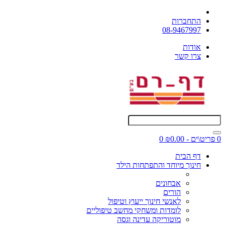
התחברות
08-9467997
אודות
צרו קשר
0 פריט\ים - ₪0.00
0
דף הבית
חינוך מיוחד והתפתחות הילד
אבחונים
הורים
לאנשי חינוך ייעוץ וטיפול
לומדות ומשחקי מחשב טיפוליים
מוטוריקה עדינה וגסה