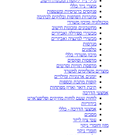
גלילי נייר לקופות ומכונות חישוב
מוצרי נייר כללי
פנקסים כרטיסיות ומעטפות
מחברות דפדפות ובלוקים לכתיבה
טכנולוגיה ומיכון משרדי
מחשבונים ומכונות חישוב
מכשירי ספירלה ואביזרים
מכשירי למינציה ואביזרים
מגרסות
טלפונים
מיכון משרדי כללי
מדפסות ופקסים
מדפסת תוויות וסרטים
מוצרים משלימים למשרד
יומנים ארגוניות ומילויים
קופות מתכת וכספות
תיבת דואר וארון מפתחות
אמצעי הדרכה
לוחות שעם לוחות מחיקים ופליפצ'ארט
בידוריות
אמצעי הדרכה - כללי
מסכים
עטי ציון לייזר
מזון וחומרי ניקוי
חומרי ניקוי