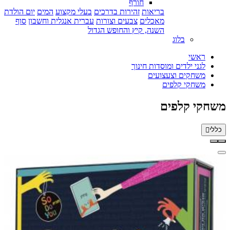
חורף
בריאות
זהירות בדרכים
בעלי מקצוע
המים
יום הולדת
מאכלים
צבעים וצורות
עברית אנגלית וחשבון
סוף
השנה, קיץ והחופש הגדול
בלוג
ראשי
לגני ילדים ומוסדות חינוך
משחקים וצעצועים
משחקי קלפים
משחקי קלפים
כללי