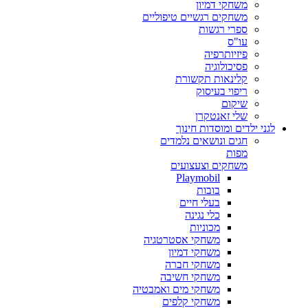
משחקי דמיון
משחקים רגשיים טיפוליים
ספרי רגשות
עו"ס
פיזיותרפיה
פסיכולוגיה
קלינאות תקשורת
ריפוי בעיסוק
שיקום
שלי זאנטקרן
לגני ילדים ומוסדות חינוך
חגים ונושאים נלמדים
מפות
משחקים וצעצועים
Playmobil
בובות
בעלי חיים
כלי נגינה
מכוניות
משחקי אסטרטגיה
משחקי דמיון
משחקי חברה
משחקי חשיבה
משחקי מים ואמבטיה
משחקי קלפים