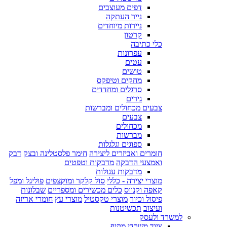
דפים מעוצבים
נייר העתקה
ניירות מיוחדים
קרטון
כלי כתיבה
עפרונות
עטים
טושים
מחקים וטיפקס
סרגלים ומחדדים
גירים
צבעים מכחולים ומברשות
צבעים
מכחולים
מברשות
ספוגים וגלגלות
חומרים ואביזרים ליצירה
חימר פלסטלינה ובצק
דבק
ואמצעי הדבקה
מדבקות וטפטים
מדבקות עגולות
מוצרי יצירה - כללי
סול קלקר ומוקצפים
פוליגל ומפל
קאפה וקנווס
כלים מכשירים ומספריים
שבלונות
פיסול וכיור
מוצרי טקסטיל
מוצרי עץ
חומרי אריזה
ועיצוב
תכשיטנות
למשרד ולעסק
ציוד משרדי מקיף