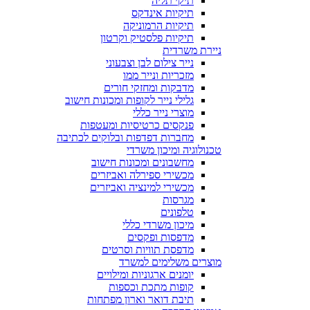
תיקי תליה
תיקיות אינדקס
תיקיות הרמוניקה
תיקיות פלסטיק וקרטון
ניירת משרדית
נייר צילום לבן וצבעוני
מזכריות ונייר ממו
מדבקות ומחזקי חורים
גלילי נייר לקופות ומכונות חישוב
מוצרי נייר כללי
פנקסים כרטיסיות ומעטפות
מחברות דפדפות ובלוקים לכתיבה
טכנולוגיה ומיכון משרדי
מחשבונים ומכונות חישוב
מכשירי ספירלה ואביזרים
מכשירי למינציה ואביזרים
מגרסות
טלפונים
מיכון משרדי כללי
מדפסות ופקסים
מדפסת תוויות וסרטים
מוצרים משלימים למשרד
יומנים ארגוניות ומילויים
קופות מתכת וכספות
תיבת דואר וארון מפתחות