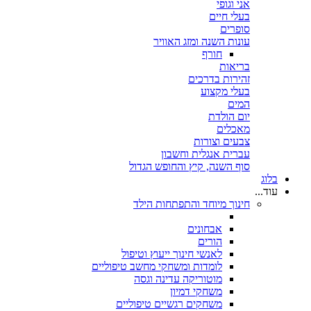
אני וגופי
בעלי חיים
סופרים
עונות השנה ומזג האוויר
חורף
בריאות
זהירות בדרכים
בעלי מקצוע
המים
יום הולדת
מאכלים
צבעים וצורות
עברית אנגלית וחשבון
סוף השנה, קיץ והחופש הגדול
בלוג
עוד...
חינוך מיוחד והתפתחות הילד
אבחונים
הורים
לאנשי חינוך ייעוץ וטיפול
לומדות ומשחקי מחשב טיפוליים
מוטוריקה עדינה וגסה
משחקי דמיון
משחקים רגשיים טיפוליים