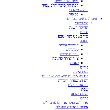
כלים חד פעמיים
קפה תה סוכר וחלב עמיד
ריהוט משרדי
כסאות
חגים ונושאים נלמדים
חגי תשרי
תחילת השנה
סוכות
ט"ו בשבט גינה וטבע
חנוכה
חנוכיות וכדים
סביבונים
ערכות יצירה
ציוד יצירה לחנוכה
שונות
פורים
פסח ואביב
ל"ג בעומר יום ירושלים ושבועות
יום המשפחה וחברות
בריאת העולם
שבת
ימות השבוע
פרדס
סדר יום: בוקר צהרים ערב ולילה
איכות הסביבה והעולם