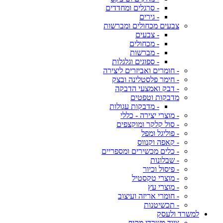
- סרגלים ומחדדים
- גירים
צבעים מכחולים ומברשות
- צבעים
- מכחולים
- מברשות
- ספוגים וגלגלות
- חומרים ואביזרים ליצירה
- חימר פלסטלינה ובצק
- דבק ואמצעי הדבקה
מדבקות וטפטים
- מדבקות עגולות
- מוצרי יצירה - כללי
- סול קלקר ומוקצפים
- פוליגל ומפל
- קאפה וקנווס
- כלים מכשירים ומספריים
- שבלונות
- פיסול וכיור
- מוצרי טקסטיל
- מוצרי עץ
- חומרי אריזה ועיצוב
- תכשיטנות
למשרד ולעסק
ציוד משרדי מקיף