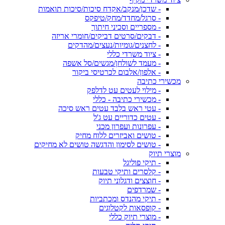
- שדכן/מנקב/אקדח סיכות/סיכות תואמות
- סרגל/מחדד/מחק/טיפקס
- מספריים וסכיני חיתוך
- דבקים/סרטים דביקים/חומרי אריזה
- לחצנים/גומיות/נעצים/מהדקים
- ציוד משרדי כללי
- מעמד לשולחן/מגשים/סל אשפה
- אלפון/אלבום לכרטיסי ביקור
מכשירי כתיבה
- מילוי לעטים עט לדלפק
- מכשירי כתיבה - כללי
- עטי ראש בלבד עטים ראש סיכה
- עטים כדוריים עט ג'ל
- עפרונות ועפרון מכני
- טושים ואביזרים ללוח מחיק
- טושים לסימון והדגשה טושים לא מחיקים
מוצרי תיוק
- תיקי פוליגל
- קלסרים ותיקי טבעות
- חוצצים ודגלוני תיוק
- שמרדפים
- תיקי מהנדס ומכתביות
- קופסאות לקטלוגים
- מוצרי תיוק כללי