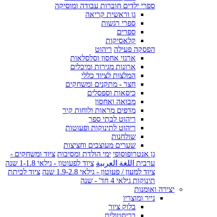
ספרי ילדים חוברות עבודה ומוסיקה
גן וראשית קריאה
ספרי רגשות
ספרים
קלאסיקות
הפסקה פעילה
ריהוט
ארגזי אחסון וסלסלאות
ארונות מגירות ומיכלים
המלצות לציוד כללי
חצר - מתקנים ומשחקים
כיסאות וספסלים
מבואה ואחסון
מדפים מראות ולוחות קיר
ריהוט לבתי ספר
ריהוט לתינוקות ופעוטות
שולחנות
שערים מעוצבים וחציצות
גן אנטרופוסופי
ימי הולדת ומסיבות
ציוד ומשחקים -
ערבית اللغة العربية
ציוד לפעוטון - גילאי 1-1.8 שנה
ציוד למעון / פעוטון - גילאי 1.9-2.8 שנה
ציוד לכיתת
תינוקות גילאי 4 חד' - שנה
יצירה ואומנות
נייר ומוצריו
בלוק ציור
בריסטולים