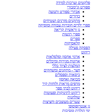
פלקטים וערכות למידה
ספורט וג'ימבורי
אביזרי ספורט ותנועה
כדורים
מתקנים מזרנים ושטיחים
ספרי ילדים חוברות עבודה ומוסיקה
גן וראשית קריאה
ספרי רגשות
ספרים
קלאסיקות
הפסקה פעילה
ריהוט
ארגזי אחסון וסלסלאות
ארונות מגירות ומיכלים
המלצות לציוד כללי
חצר - מתקנים ומשחקים
כיסאות וספסלים
מבואה ואחסון
מדפים מראות ולוחות קיר
ריהוט לבתי ספר
ריהוט לתינוקות ופעוטות
שולחנות
שערים מעוצבים וחציצות
גן אנטרופוסופי
ימי הולדת ומסיבות