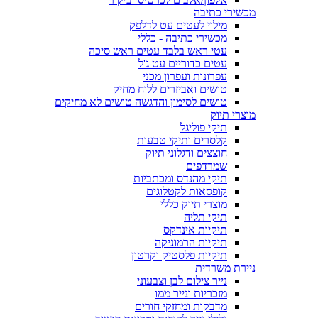
מכשירי כתיבה
מילוי לעטים עט לדלפק
מכשירי כתיבה - כללי
עטי ראש בלבד עטים ראש סיכה
עטים כדוריים עט ג'ל
עפרונות ועפרון מכני
טושים ואביזרים ללוח מחיק
טושים לסימון והדגשה טושים לא מחיקים
מוצרי תיוק
תיקי פוליגל
קלסרים ותיקי טבעות
חוצצים ודגלוני תיוק
שמרדפים
תיקי מהנדס ומכתביות
קופסאות לקטלוגים
מוצרי תיוק כללי
תיקי תליה
תיקיות אינדקס
תיקיות הרמוניקה
תיקיות פלסטיק וקרטון
ניירת משרדית
נייר צילום לבן וצבעוני
מזכריות ונייר ממו
מדבקות ומחזקי חורים