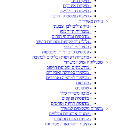
- תיקי תליה
- תיקיות אינדקס
- תיקיות הרמוניקה
- תיקיות פלסטיק וקרטון
ניירת משרדית
- נייר צילום לבן וצבעוני
- מזכריות ונייר ממו
- מדבקות ומחזקי חורים
- גלילי נייר לקופות ומכונות חישוב
- מוצרי נייר כללי
- פנקסים כרטיסיות ומעטפות
- מחברות דפדפות ובלוקים לכתיבה
טכנולוגיה ומיכון משרדי
- מחשבונים ומכונות חישוב
- מכשירי ספירלה ואביזרים
- מכשירי למינציה ואביזרים
- מגרסות
- טלפונים
- מיכון משרדי כללי
- מדפסות ופקסים
- מדפסת תוויות וסרטים
מוצרים משלימים למשרד
- יומנים ארגוניות ומילויים
- קופות מתכת וכספות
- תיבת דואר וארון מפתחות