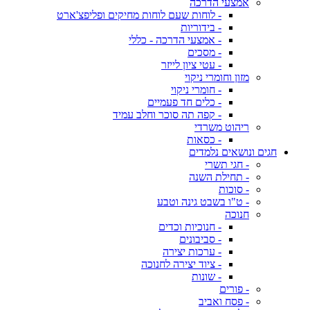
אמצעי הדרכה
- לוחות שעם לוחות מחיקים ופליפצ'ארט
- בידוריות
- אמצעי הדרכה - כללי
- מסכים
- עטי ציון לייזר
מזון וחומרי ניקוי
- חומרי ניקוי
- כלים חד פעמיים
- קפה תה סוכר וחלב עמיד
ריהוט משרדי
- כסאות
חגים ונושאים נלמדים
- חגי תשרי
- תחילת השנה
- סוכות
- ט"ו בשבט גינה וטבע
חנוכה
- חנוכיות וכדים
- סביבונים
- ערכות יצירה
- ציוד יצירה לחנוכה
- שונות
- פורים
- פסח ואביב