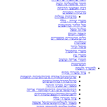
חימר פלסטלינה ובצק
דבק ואמצעי הדבקה
מדבקות וטפטים
מדבקות עגולות
מוצרי יצירה - כללי
סול קלקר ומוקצפים
פוליגל ומפל
קאפה וקנווס
כלים מכשירים ומספריים
שבלונות
פיסול וכיור
מוצרי טקסטיל
מוצרי עץ
חומרי אריזה ועיצוב
תכשיטנות
למשרד ולעסק
ציוד משרדי מקיף
שדכן/מנקב/אקדח סיכות/סיכות תואמות
סרגל/מחדד/מחק/טיפקס
מספריים וסכיני חיתוך
דבקים/סרטים דביקים/חומרי אריזה
לחצנים/גומיות/נעצים/מהדקים
ציוד משרדי כללי
מעמד לשולחן/מגשים/סל אשפה
אלפון/אלבום לכרטיסי ביקור