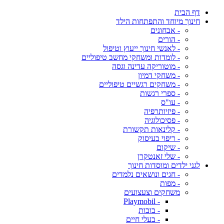
דף הבית
חינוך מיוחד והתפתחות הילד
- אבחונים
- הורים
- לאנשי חינוך ייעוץ וטיפול
- לומדות ומשחקי מחשב טיפוליים
- מוטוריקה עדינה וגסה
- משחקי דמיון
- משחקים רגשיים טיפוליים
- ספרי רגשות
- עו"ס
- פיזיותרפיה
- פסיכולוגיה
- קלינאות תקשורת
- ריפוי בעיסוק
- שיקום
- שלי זאנטקרן
לגני ילדים ומוסדות חינוך
- חגים ונושאים נלמדים
- מפות
משחקים וצעצועים
- Playmobil
- בובות
- בעלי חיים