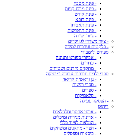
- פינת מטבח
- פינת מרכז קניות
- פינת קודש
- פינת רופא
- פינת תאטרון
- פינת תחפושות
- ציור ויצירה
- ציוד משרדי לגן ילדים
- פלקטים וערכות למידה
ספורט וג'ימבורי
- אביזרי ספורט ותנועה
- כדורים
- מתקנים מזרנים ושטיחים
ספרי ילדים חוברות עבודה ומוסיקה
- גן וראשית קריאה
- ספרי רגשות
- ספרים
- קלאסיקות
- הפסקה פעילה
ריהוט
- ארגזי אחסון וסלסלאות
- ארונות מגירות ומיכלים
- המלצות לציוד כללי
- חצר - מתקנים ומשחקים
- כיסאות וספסלים