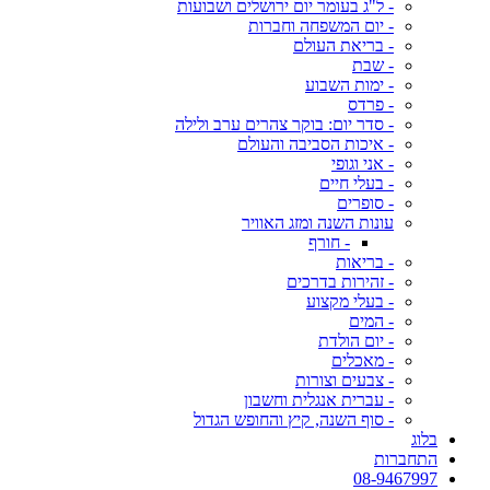
- ל"ג בעומר יום ירושלים ושבועות
- יום המשפחה וחברות
- בריאת העולם
- שבת
- ימות השבוע
- פרדס
- סדר יום: בוקר צהרים ערב ולילה
- איכות הסביבה והעולם
- אני וגופי
- בעלי חיים
- סופרים
עונות השנה ומזג האוויר
- חורף
- בריאות
- זהירות בדרכים
- בעלי מקצוע
- המים
- יום הולדת
- מאכלים
- צבעים וצורות
- עברית אנגלית וחשבון
- סוף השנה, קיץ והחופש הגדול
בלוג
התחברות
08-9467997