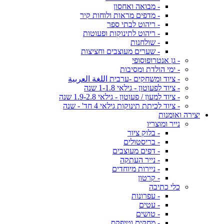
- מבואה ואחסון
- מדפים מראות ולוחות קיר
- ריהוט לבתי ספר
- ריהוט לתינוקות ופעוטות
- שולחנות
- שערים מעוצבים וחציצות
- גן אנטרופוסופי
- ימי הולדת ומסיבות
- ציוד ומשחקים -ערבית اللغة العربية
- ציוד לפעוטון - גילאי 1-1.8 שנה
- ציוד למעון / פעוטון - גילאי 1.9-2.8 שנה
- ציוד לכיתת תינוקות גילאי 4 חד' - שנה
יצירה ואומנות
נייר ומוצריו
- בלוק ציור
- בריסטולים
- דפים מעוצבים
- נייר העתקה
- ניירות מיוחדים
- קרטון
כלי כתיבה
- עפרונות
- עטים
- טושים
- מחקים וטיפקס