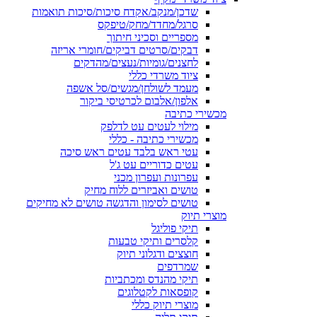
שדכן/מנקב/אקדח סיכות/סיכות תואמות
סרגל/מחדד/מחק/טיפקס
מספריים וסכיני חיתוך
דבקים/סרטים דביקים/חומרי אריזה
לחצנים/גומיות/נעצים/מהדקים
ציוד משרדי כללי
מעמד לשולחן/מגשים/סל אשפה
אלפון/אלבום לכרטיסי ביקור
מכשירי כתיבה
מילוי לעטים עט לדלפק
מכשירי כתיבה - כללי
עטי ראש בלבד עטים ראש סיכה
עטים כדוריים עט ג'ל
עפרונות ועפרון מכני
טושים ואביזרים ללוח מחיק
טושים לסימון והדגשה טושים לא מחיקים
מוצרי תיוק
תיקי פוליגל
קלסרים ותיקי טבעות
חוצצים ודגלוני תיוק
שמרדפים
תיקי מהנדס ומכתביות
קופסאות לקטלוגים
מוצרי תיוק כללי