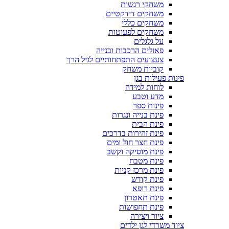
משחקי רגשות
משחקים דידקטיים
משחקים כללי
משחקים לפעוטות
על גלגלים
פאזלים הרכבות ובנייה
צעצועים התפתחותיים לגיל הרך
קוביות משחק
פינות פעילות בגן
לוחות למידה
מדע וטבע
פינות ספר
פינת בנייה ונגרות
פינת הבית
פינת זהירות בדרכים
פינת חצר חול ומים
פינת מוסיקה וקשב
פינת מטבח
פינת מרכז קניות
פינת קודש
פינת רופא
פינת תאטרון
פינת תחפושות
ציור ויצירה
ציוד משרדי לגן ילדים