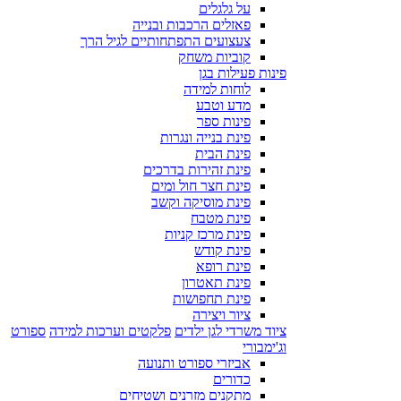
על גלגלים
פאזלים הרכבות ובנייה
צעצועים התפתחותיים לגיל הרך
קוביות משחק
פינות פעילות בגן
לוחות למידה
מדע וטבע
פינות ספר
פינת בנייה ונגרות
פינת הבית
פינת זהירות בדרכים
פינת חצר חול ומים
פינת מוסיקה וקשב
פינת מטבח
פינת מרכז קניות
פינת קודש
פינת רופא
פינת תאטרון
פינת תחפושות
ציור ויצירה
ציוד משרדי לגן ילדים
פלקטים וערכות למידה
ספורט
וג'ימבורי
אביזרי ספורט ותנועה
כדורים
מתקנים מזרנים ושטיחים