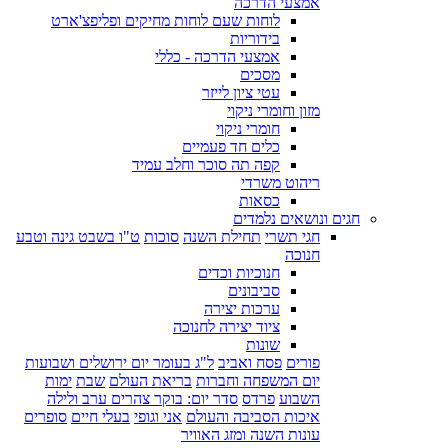
אמצעי הדרכה
לוחות שעם לוחות מחיקים ופליפצ'ארט
בידוריות
אמצעי הדרכה - כללי
מסכים
עטי ציון לייזר
מזון וחומרי ניקוי
חומרי ניקוי
כלים חד פעמיים
קפה תה סוכר וחלב עמיד
ריהוט משרדי
כסאות
חגים ונושאים נלמדים
חגי תשרי
תחילת השנה
סוכות
ט"ו בשבט גינה וטבע
חנוכה
חנוכיות וכדים
סביבונים
ערכות יצירה
ציוד יצירה לחנוכה
שונות
פורים
פסח ואביב
ל"ג בעומר יום ירושלים ושבועות
יום המשפחה וחברות
בריאת העולם
שבת
ימות
השבוע
פרדס
סדר יום: בוקר צהרים ערב ולילה
איכות הסביבה והעולם
אני וגופי
בעלי חיים
סופרים
עונות השנה ומזג האוויר