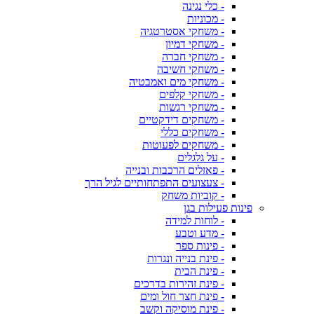
- כלי נגינה
- מכוניות
- משחקי אסטרטגיה
- משחקי דמיון
- משחקי חברה
- משחקי חשיבה
- משחקי מים ואמבטיה
- משחקי קלפים
- משחקי רגשות
- משחקים דידקטיים
- משחקים כללי
- משחקים לפעוטות
- על גלגלים
- פאזלים הרכבות ובנייה
- צעצועים התפתחותיים לגיל הרך
- קוביות משחק
פינות פעילות בגן
- לוחות למידה
- מדע וטבע
- פינות ספר
- פינת בנייה ונגרות
- פינת הבית
- פינת זהירות בדרכים
- פינת חצר חול ומים
- פינת מוסיקה וקשב