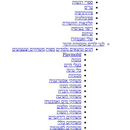
ספרי רגשות
עו"ס
פיזיותרפיה
פסיכולוגיה
קלינאות תקשורת
ריפוי בעיסוק
שיקום
שלי זאנטקרן
לגני ילדים ומוסדות חינוך
חגים ונושאים נלמדים
מפות
משחקים וצעצועים
Playmobil
בובות
בעלי חיים
כלי נגינה
מכוניות
משחקי אסטרטגיה
משחקי דמיון
משחקי חברה
משחקי חשיבה
משחקי מים ואמבטיה
משחקי קלפים
משחקי רגשות
משחקים דידקטיים
משחקים כללי
משחקים לפעוטות