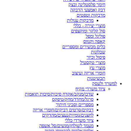
חימר פלסטלינה ובצק
דבק ואמצעי הדבקה
מדבקות וטפטים
מדבקות עגולות
מוצרי יצירה - כללי
סול קלקר ומוקצפים
פוליגל ומפל
קאפה וקנווס
כלים מכשירים ומספריים
שבלונות
פיסול וכיור
מוצרי טקסטיל
מוצרי עץ
חומרי אריזה ועיצוב
תכשיטנות
למשרד ולעסק
ציוד משרדי מקיף
שדכן/מנקב/אקדח סיכות/סיכות תואמות
סרגל/מחדד/מחק/טיפקס
מספריים וסכיני חיתוך
דבקים/סרטים דביקים/חומרי אריזה
לחצנים/גומיות/נעצים/מהדקים
ציוד משרדי כללי
מעמד לשולחן/מגשים/סל אשפה
אלפון/אלבום לכרטיסי ביקור