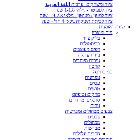
ציוד ומשחקים -ערבית اللغة العربية
ציוד לפעוטון - גילאי 1-1.8 שנה
ציוד למעון / פעוטון - גילאי 1.9-2.8 שנה
ציוד לכיתת תינוקות גילאי 4 חד' - שנה
יצירה ואומנות
נייר ומוצריו
בלוק ציור
בריסטולים
דפים מעוצבים
נייר העתקה
ניירות מיוחדים
קרטון
כלי כתיבה
עפרונות
עטים
טושים
מחקים וטיפקס
סרגלים ומחדדים
גירים
צבעים מכחולים ומברשות
צבעים
מכחולים
מברשות
ספוגים וגלגלות
חומרים ואביזרים ליצירה