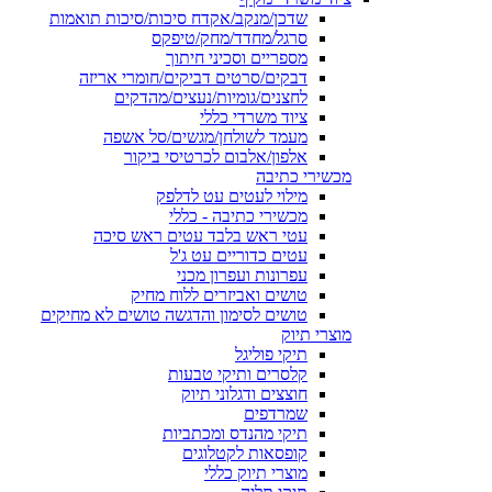
שדכן/מנקב/אקדח סיכות/סיכות תואמות
סרגל/מחדד/מחק/טיפקס
מספריים וסכיני חיתוך
דבקים/סרטים דביקים/חומרי אריזה
לחצנים/גומיות/נעצים/מהדקים
ציוד משרדי כללי
מעמד לשולחן/מגשים/סל אשפה
אלפון/אלבום לכרטיסי ביקור
מכשירי כתיבה
מילוי לעטים עט לדלפק
מכשירי כתיבה - כללי
עטי ראש בלבד עטים ראש סיכה
עטים כדוריים עט ג'ל
עפרונות ועפרון מכני
טושים ואביזרים ללוח מחיק
טושים לסימון והדגשה טושים לא מחיקים
מוצרי תיוק
תיקי פוליגל
קלסרים ותיקי טבעות
חוצצים ודגלוני תיוק
שמרדפים
תיקי מהנדס ומכתביות
קופסאות לקטלוגים
מוצרי תיוק כללי