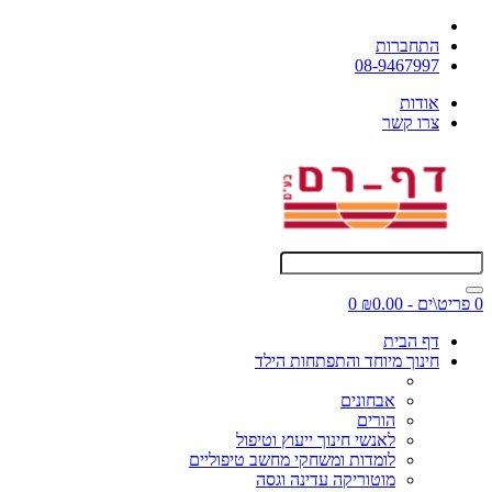
התחברות
08-9467997
אודות
צרו קשר
0 פריט\ים - ₪0.00
0
דף הבית
חינוך מיוחד והתפתחות הילד
אבחונים
הורים
לאנשי חינוך ייעוץ וטיפול
לומדות ומשחקי מחשב טיפוליים
מוטוריקה עדינה וגסה