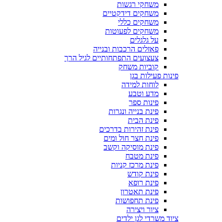
משחקי רגשות
משחקים דידקטיים
משחקים כללי
משחקים לפעוטות
על גלגלים
פאזלים הרכבות ובנייה
צעצועים התפתחותיים לגיל הרך
קוביות משחק
פינות פעילות בגן
לוחות למידה
מדע וטבע
פינות ספר
פינת בנייה ונגרות
פינת הבית
פינת זהירות בדרכים
פינת חצר חול ומים
פינת מוסיקה וקשב
פינת מטבח
פינת מרכז קניות
פינת קודש
פינת רופא
פינת תאטרון
פינת תחפושות
ציור ויצירה
ציוד משרדי לגן ילדים