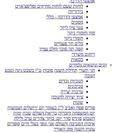
אמצעי הדרכה
לוחות שעם לוחות מחיקים ופליפצ'ארט
בידוריות
אמצעי הדרכה - כללי
מסכים
עטי ציון לייזר
מזון וחומרי ניקוי
חומרי ניקוי
כלים חד פעמיים
קפה תה סוכר וחלב עמיד
ריהוט משרדי
כסאות
חגים ונושאים נלמדים
חגי תשרי
תחילת השנה
סוכות
ט"ו בשבט גינה וטבע
חנוכה
חנוכיות וכדים
סביבונים
ערכות יצירה
ציוד יצירה לחנוכה
שונות
פורים
פסח ואביב
ל"ג בעומר יום ירושלים ושבועות
יום המשפחה וחברות
בריאת העולם
שבת
ימות
השבוע
פרדס
סדר יום: בוקר צהרים ערב ולילה
איכות הסביבה והעולם
אני וגופי
בעלי חיים
סופרים
עונות השנה ומזג האוויר