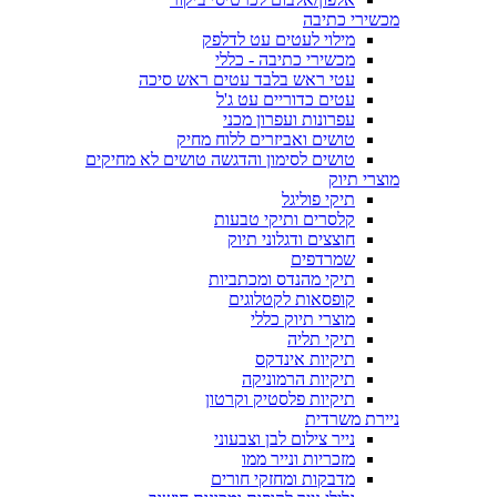
מכשירי כתיבה
מילוי לעטים עט לדלפק
מכשירי כתיבה - כללי
עטי ראש בלבד עטים ראש סיכה
עטים כדוריים עט ג'ל
עפרונות ועפרון מכני
טושים ואביזרים ללוח מחיק
טושים לסימון והדגשה טושים לא מחיקים
מוצרי תיוק
תיקי פוליגל
קלסרים ותיקי טבעות
חוצצים ודגלוני תיוק
שמרדפים
תיקי מהנדס ומכתביות
קופסאות לקטלוגים
מוצרי תיוק כללי
תיקי תליה
תיקיות אינדקס
תיקיות הרמוניקה
תיקיות פלסטיק וקרטון
ניירת משרדית
נייר צילום לבן וצבעוני
מזכריות ונייר ממו
מדבקות ומחזקי חורים