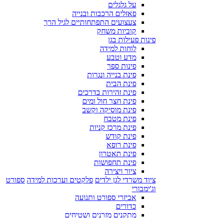
על גלגלים
פאזלים הרכבות ובנייה
צעצועים התפתחותיים לגיל הרך
קוביות משחק
פינות פעילות בגן
לוחות למידה
מדע וטבע
פינות ספר
פינת בנייה ונגרות
פינת הבית
פינת זהירות בדרכים
פינת חצר חול ומים
פינת מוסיקה וקשב
פינת מטבח
פינת מרכז קניות
פינת קודש
פינת רופא
פינת תאטרון
פינת תחפושות
ציור ויצירה
ציוד משרדי לגן ילדים
פלקטים וערכות למידה
ספורט
וג'ימבורי
אביזרי ספורט ותנועה
כדורים
מתקנים מזרנים ושטיחים