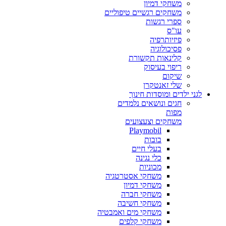
משחקי דמיון
משחקים רגשיים טיפוליים
ספרי רגשות
עו"ס
פיזיותרפיה
פסיכולוגיה
קלינאות תקשורת
ריפוי בעיסוק
שיקום
שלי זאנטקרן
לגני ילדים ומוסדות חינוך
חגים ונושאים נלמדים
מפות
משחקים וצעצועים
Playmobil
בובות
בעלי חיים
כלי נגינה
מכוניות
משחקי אסטרטגיה
משחקי דמיון
משחקי חברה
משחקי חשיבה
משחקי מים ואמבטיה
משחקי קלפים