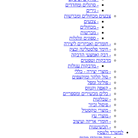
- סרגלים ומחדדים
- גירים
צבעים מכחולים ומברשות
- צבעים
- מכחולים
- מברשות
- ספוגים וגלגלות
- חומרים ואביזרים ליצירה
- חימר פלסטלינה ובצק
- דבק ואמצעי הדבקה
מדבקות וטפטים
- מדבקות עגולות
- מוצרי יצירה - כללי
- סול קלקר ומוקצפים
- פוליגל ומפל
- קאפה וקנווס
- כלים מכשירים ומספריים
- שבלונות
- פיסול וכיור
- מוצרי טקסטיל
- מוצרי עץ
- חומרי אריזה ועיצוב
- תכשיטנות
למשרד ולעסק
ציוד משרדי מקיף