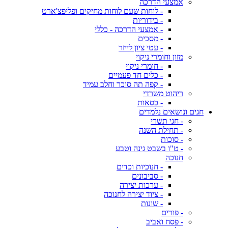
אמצעי הדרכה
- לוחות שעם לוחות מחיקים ופליפצ'ארט
- בידוריות
- אמצעי הדרכה - כללי
- מסכים
- עטי ציון לייזר
מזון וחומרי ניקוי
- חומרי ניקוי
- כלים חד פעמיים
- קפה תה סוכר וחלב עמיד
ריהוט משרדי
- כסאות
חגים ונושאים נלמדים
- חגי תשרי
- תחילת השנה
- סוכות
- ט"ו בשבט גינה וטבע
חנוכה
- חנוכיות וכדים
- סביבונים
- ערכות יצירה
- ציוד יצירה לחנוכה
- שונות
- פורים
- פסח ואביב