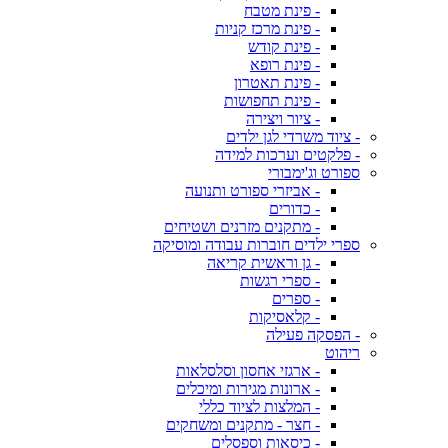
- פינת מטבח
- פינת מרכז קניות
- פינת קודש
- פינת רופא
- פינת תאטרון
- פינת תחפושות
- ציור ויצירה
- ציוד משרדי לגן ילדים
- פלקטים וערכות למידה
ספורט וג'ימבורי
- אביזרי ספורט ותנועה
- כדורים
- מתקנים מזרנים ושטיחים
ספרי ילדים חוברות עבודה ומוסיקה
- גן וראשית קריאה
- ספרי רגשות
- ספרים
- קלאסיקות
- הפסקה פעילה
ריהוט
- ארגזי אחסון וסלסלאות
- ארונות מגירות ומיכלים
- המלצות לציוד כללי
- חצר - מתקנים ומשחקים
- כיסאות וספסלים