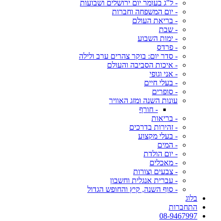
- ל"ג בעומר יום ירושלים ושבועות
- יום המשפחה וחברות
- בריאת העולם
- שבת
- ימות השבוע
- פרדס
- סדר יום: בוקר צהרים ערב ולילה
- איכות הסביבה והעולם
- אני וגופי
- בעלי חיים
- סופרים
עונות השנה ומזג האוויר
- חורף
- בריאות
- זהירות בדרכים
- בעלי מקצוע
- המים
- יום הולדת
- מאכלים
- צבעים וצורות
- עברית אנגלית וחשבון
- סוף השנה, קיץ והחופש הגדול
בלוג
התחברות
08-9467997