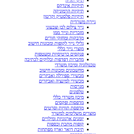
תיקי תליה
תיקיות אינדקס
תיקיות הרמוניקה
תיקיות פלסטיק וקרטון
ניירת משרדית
נייר צילום לבן וצבעוני
מזכריות ונייר ממו
מדבקות ומחזקי חורים
גלילי נייר לקופות ומכונות חישוב
מוצרי נייר כללי
פנקסים כרטיסיות ומעטפות
מחברות דפדפות ובלוקים לכתיבה
טכנולוגיה ומיכון משרדי
מחשבונים ומכונות חישוב
מכשירי ספירלה ואביזרים
מכשירי למינציה ואביזרים
מגרסות
טלפונים
מיכון משרדי כללי
מדפסות ופקסים
מדפסת תוויות וסרטים
מוצרים משלימים למשרד
יומנים ארגוניות ומילויים
קופות מתכת וכספות
תיבת דואר וארון מפתחות