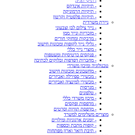
- תיקי תליה
- תיקיות אינדקס
- תיקיות הרמוניקה
- תיקיות פלסטיק וקרטון
ניירת משרדית
- נייר צילום לבן וצבעוני
- מזכריות ונייר ממו
- מדבקות ומחזקי חורים
- גלילי נייר לקופות ומכונות חישוב
- מוצרי נייר כללי
- פנקסים כרטיסיות ומעטפות
- מחברות דפדפות ובלוקים לכתיבה
טכנולוגיה ומיכון משרדי
- מחשבונים ומכונות חישוב
- מכשירי ספירלה ואביזרים
- מכשירי למינציה ואביזרים
- מגרסות
- טלפונים
- מיכון משרדי כללי
- מדפסות ופקסים
- מדפסת תוויות וסרטים
מוצרים משלימים למשרד
- יומנים ארגוניות ומילויים
- קופות מתכת וכספות
- תיבת דואר וארון מפתחות