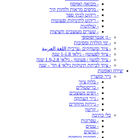
- מבואה ואחסון
- מדפים מראות ולוחות קיר
- ריהוט לבתי ספר
- ריהוט לתינוקות ופעוטות
- שולחנות
- שערים מעוצבים וחציצות
- גן אנטרופוסופי
- ימי הולדת ומסיבות
- ציוד ומשחקים -ערבית اللغة العربية
- ציוד לפעוטון - גילאי 1-1.8 שנה
- ציוד למעון / פעוטון - גילאי 1.9-2.8 שנה
- ציוד לכיתת תינוקות גילאי 4 חד' - שנה
יצירה ואומנות
נייר ומוצריו
- בלוק ציור
- בריסטולים
- דפים מעוצבים
- נייר העתקה
- ניירות מיוחדים
- קרטון
כלי כתיבה
- עפרונות
- עטים
- טושים
- מחקים וטיפקס