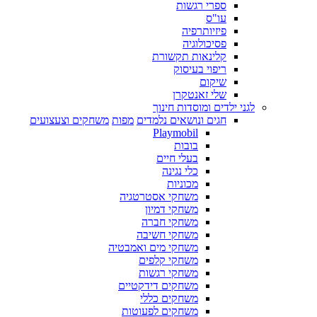
ספרי רגשות
עו"ס
פיזיותרפיה
פסיכולוגיה
קלינאות תקשורת
ריפוי בעיסוק
שיקום
שלי זאנטקרן
לגני ילדים ומוסדות חינוך
חגים ונושאים נלמדים
מפות
משחקים וצעצועים
Playmobil
בובות
בעלי חיים
כלי נגינה
מכוניות
משחקי אסטרטגיה
משחקי דמיון
משחקי חברה
משחקי חשיבה
משחקי מים ואמבטיה
משחקי קלפים
משחקי רגשות
משחקים דידקטיים
משחקים כללי
משחקים לפעוטות