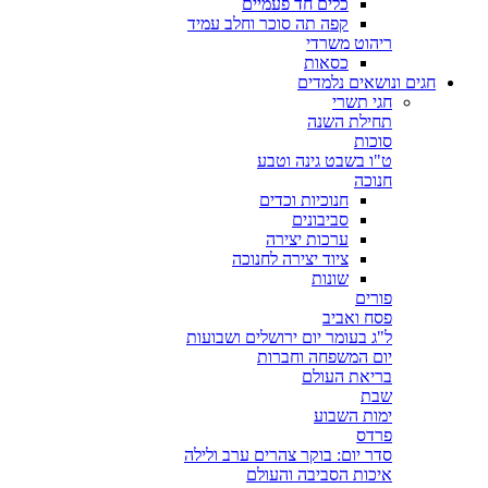
כלים חד פעמיים
קפה תה סוכר וחלב עמיד
ריהוט משרדי
כסאות
חגים ונושאים נלמדים
חגי תשרי
תחילת השנה
סוכות
ט"ו בשבט גינה וטבע
חנוכה
חנוכיות וכדים
סביבונים
ערכות יצירה
ציוד יצירה לחנוכה
שונות
פורים
פסח ואביב
ל"ג בעומר יום ירושלים ושבועות
יום המשפחה וחברות
בריאת העולם
שבת
ימות השבוע
פרדס
סדר יום: בוקר צהרים ערב ולילה
איכות הסביבה והעולם