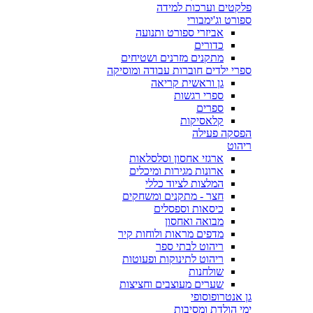
פלקטים וערכות למידה
ספורט וג'ימבורי
אביזרי ספורט ותנועה
כדורים
מתקנים מזרנים ושטיחים
ספרי ילדים חוברות עבודה ומוסיקה
גן וראשית קריאה
ספרי רגשות
ספרים
קלאסיקות
הפסקה פעילה
ריהוט
ארגזי אחסון וסלסלאות
ארונות מגירות ומיכלים
המלצות לציוד כללי
חצר - מתקנים ומשחקים
כיסאות וספסלים
מבואה ואחסון
מדפים מראות ולוחות קיר
ריהוט לבתי ספר
ריהוט לתינוקות ופעוטות
שולחנות
שערים מעוצבים וחציצות
גן אנטרופוסופי
ימי הולדת ומסיבות