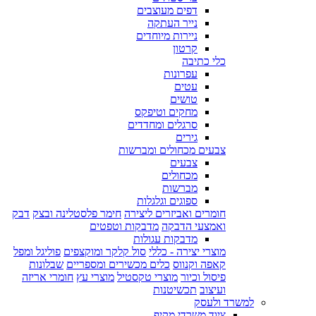
דפים מעוצבים
נייר העתקה
ניירות מיוחדים
קרטון
כלי כתיבה
עפרונות
עטים
טושים
מחקים וטיפקס
סרגלים ומחדדים
גירים
צבעים מכחולים ומברשות
צבעים
מכחולים
מברשות
ספוגים וגלגלות
חומרים ואביזרים ליצירה
חימר פלסטלינה ובצק
דבק
ואמצעי הדבקה
מדבקות וטפטים
מדבקות עגולות
מוצרי יצירה - כללי
סול קלקר ומוקצפים
פוליגל ומפל
קאפה וקנווס
כלים מכשירים ומספריים
שבלונות
פיסול וכיור
מוצרי טקסטיל
מוצרי עץ
חומרי אריזה
ועיצוב
תכשיטנות
למשרד ולעסק
ציוד משרדי מקיף