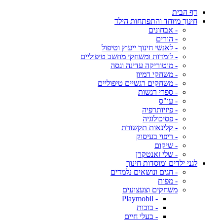
דף הבית
חינוך מיוחד והתפתחות הילד
- אבחונים
- הורים
- לאנשי חינוך ייעוץ וטיפול
- לומדות ומשחקי מחשב טיפוליים
- מוטוריקה עדינה וגסה
- משחקי דמיון
- משחקים רגשיים טיפוליים
- ספרי רגשות
- עו"ס
- פיזיותרפיה
- פסיכולוגיה
- קלינאות תקשורת
- ריפוי בעיסוק
- שיקום
- שלי זאנטקרן
לגני ילדים ומוסדות חינוך
- חגים ונושאים נלמדים
- מפות
משחקים וצעצועים
- Playmobil
- בובות
- בעלי חיים