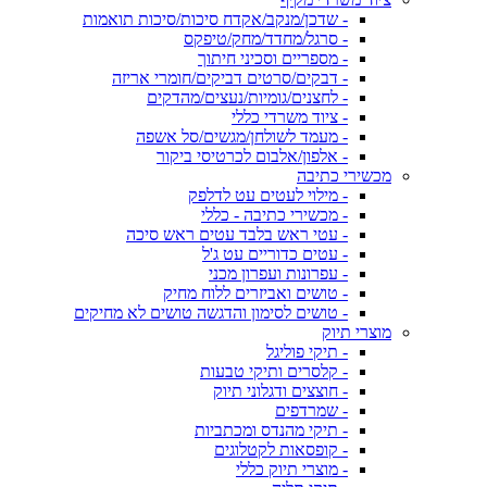
- שדכן/מנקב/אקדח סיכות/סיכות תואמות
- סרגל/מחדד/מחק/טיפקס
- מספריים וסכיני חיתוך
- דבקים/סרטים דביקים/חומרי אריזה
- לחצנים/גומיות/נעצים/מהדקים
- ציוד משרדי כללי
- מעמד לשולחן/מגשים/סל אשפה
- אלפון/אלבום לכרטיסי ביקור
מכשירי כתיבה
- מילוי לעטים עט לדלפק
- מכשירי כתיבה - כללי
- עטי ראש בלבד עטים ראש סיכה
- עטים כדוריים עט ג'ל
- עפרונות ועפרון מכני
- טושים ואביזרים ללוח מחיק
- טושים לסימון והדגשה טושים לא מחיקים
מוצרי תיוק
- תיקי פוליגל
- קלסרים ותיקי טבעות
- חוצצים ודגלוני תיוק
- שמרדפים
- תיקי מהנדס ומכתביות
- קופסאות לקטלוגים
- מוצרי תיוק כללי