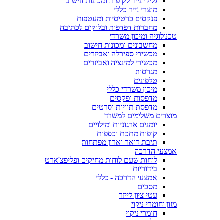
גלילי נייר לקופות ומכונות חישוב
מוצרי נייר כללי
פנקסים כרטיסיות ומעטפות
מחברות דפדפות ובלוקים לכתיבה
טכנולוגיה ומיכון משרדי
מחשבונים ומכונות חישוב
מכשירי ספירלה ואביזרים
מכשירי למינציה ואביזרים
מגרסות
טלפונים
מיכון משרדי כללי
מדפסות ופקסים
מדפסת תוויות וסרטים
מוצרים משלימים למשרד
יומנים ארגוניות ומילויים
קופות מתכת וכספות
תיבת דואר וארון מפתחות
אמצעי הדרכה
לוחות שעם לוחות מחיקים ופליפצ'ארט
בידוריות
אמצעי הדרכה - כללי
מסכים
עטי ציון לייזר
מזון וחומרי ניקוי
חומרי ניקוי