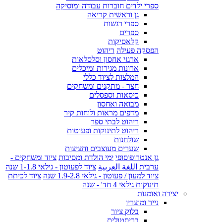
ספרי ילדים חוברות עבודה ומוסיקה
גן וראשית קריאה
ספרי רגשות
ספרים
קלאסיקות
הפסקה פעילה
ריהוט
ארגזי אחסון וסלסלאות
ארונות מגירות ומיכלים
המלצות לציוד כללי
חצר - מתקנים ומשחקים
כיסאות וספסלים
מבואה ואחסון
מדפים מראות ולוחות קיר
ריהוט לבתי ספר
ריהוט לתינוקות ופעוטות
שולחנות
שערים מעוצבים וחציצות
גן אנטרופוסופי
ימי הולדת ומסיבות
ציוד ומשחקים -
ערבית اللغة العربية
ציוד לפעוטון - גילאי 1-1.8 שנה
ציוד למעון / פעוטון - גילאי 1.9-2.8 שנה
ציוד לכיתת
תינוקות גילאי 4 חד' - שנה
יצירה ואומנות
נייר ומוצריו
בלוק ציור
בריסטולים