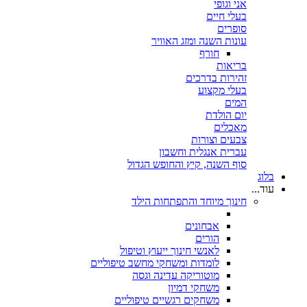
אני וגופי
בעלי חיים
סופרים
עונות השנה ומזג האוויר
חורף
בריאות
זהירות בדרכים
בעלי מקצוע
המים
יום הולדת
מאכלים
צבעים וצורות
עברית אנגלית וחשבון
סוף השנה, קיץ והחופש הגדול
בלוג
עוד...
חינוך מיוחד והתפתחות הילד
אבחונים
הורים
לאנשי חינוך ייעוץ וטיפול
לומדות ומשחקי מחשב טיפוליים
מוטוריקה עדינה וגסה
משחקי דמיון
משחקים רגשיים טיפוליים