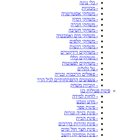
- כלי נגינה
- מכוניות
- משחקי אסטרטגיה
- משחקי דמיון
- משחקי חברה
- משחקי חשיבה
- משחקי מים ואמבטיה
- משחקי קלפים
- משחקי רגשות
- משחקים דידקטיים
- משחקים כללי
- משחקים לפעוטות
- על גלגלים
- פאזלים הרכבות ובנייה
- צעצועים התפתחותיים לגיל הרך
- קוביות משחק
פינות פעילות בגן
- לוחות למידה
- מדע וטבע
- פינות ספר
- פינת בנייה ונגרות
- פינת הבית
- פינת זהירות בדרכים
- פינת חצר חול ומים
- פינת מוסיקה וקשב