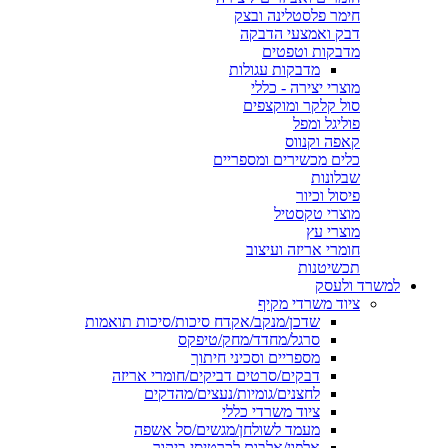
חימר פלסטלינה ובצק
דבק ואמצעי הדבקה
מדבקות וטפטים
מדבקות עגולות
מוצרי יצירה - כללי
סול קלקר ומוקצפים
פוליגל ומפל
קאפה וקנווס
כלים מכשירים ומספריים
שבלונות
פיסול וכיור
מוצרי טקסטיל
מוצרי עץ
חומרי אריזה ועיצוב
תכשיטנות
למשרד ולעסק
ציוד משרדי מקיף
שדכן/מנקב/אקדח סיכות/סיכות תואמות
סרגל/מחדד/מחק/טיפקס
מספריים וסכיני חיתוך
דבקים/סרטים דביקים/חומרי אריזה
לחצנים/גומיות/נעצים/מהדקים
ציוד משרדי כללי
מעמד לשולחן/מגשים/סל אשפה
אלפון/אלבום לכרטיסי ביקור