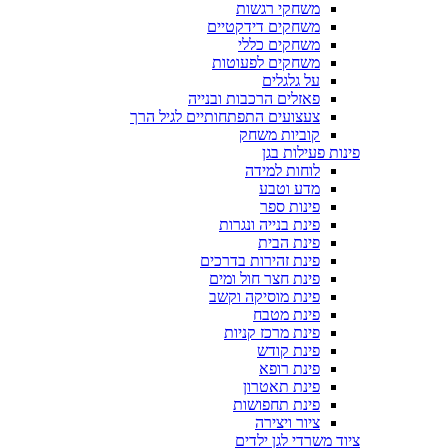
משחקי רגשות
משחקים דידקטיים
משחקים כללי
משחקים לפעוטות
על גלגלים
פאזלים הרכבות ובנייה
צעצועים התפתחותיים לגיל הרך
קוביות משחק
פינות פעילות בגן
לוחות למידה
מדע וטבע
פינות ספר
פינת בנייה ונגרות
פינת הבית
פינת זהירות בדרכים
פינת חצר חול ומים
פינת מוסיקה וקשב
פינת מטבח
פינת מרכז קניות
פינת קודש
פינת רופא
פינת תאטרון
פינת תחפושות
ציור ויצירה
ציוד משרדי לגן ילדים