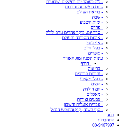
- ל"ג בעומר יום ירושלים ושבועות
- יום המשפחה וחברות
- בריאת העולם
- שבת
- ימות השבוע
- פרדס
- סדר יום: בוקר צהרים ערב ולילה
- איכות הסביבה והעולם
- אני וגופי
- בעלי חיים
- סופרים
עונות השנה ומזג האוויר
- חורף
- בריאות
- זהירות בדרכים
- בעלי מקצוע
- המים
- יום הולדת
- מאכלים
- צבעים וצורות
- עברית אנגלית וחשבון
- סוף השנה, קיץ והחופש הגדול
בלוג
התחברות
08-9467997