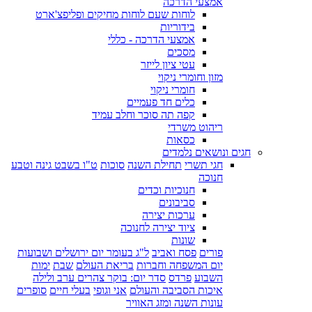
אמצעי הדרכה
לוחות שעם לוחות מחיקים ופליפצ'ארט
בידוריות
אמצעי הדרכה - כללי
מסכים
עטי ציון לייזר
מזון וחומרי ניקוי
חומרי ניקוי
כלים חד פעמיים
קפה תה סוכר וחלב עמיד
ריהוט משרדי
כסאות
חגים ונושאים נלמדים
חגי תשרי
תחילת השנה
סוכות
ט"ו בשבט גינה וטבע
חנוכה
חנוכיות וכדים
סביבונים
ערכות יצירה
ציוד יצירה לחנוכה
שונות
פורים
פסח ואביב
ל"ג בעומר יום ירושלים ושבועות
יום המשפחה וחברות
בריאת העולם
שבת
ימות
השבוע
פרדס
סדר יום: בוקר צהרים ערב ולילה
איכות הסביבה והעולם
אני וגופי
בעלי חיים
סופרים
עונות השנה ומזג האוויר