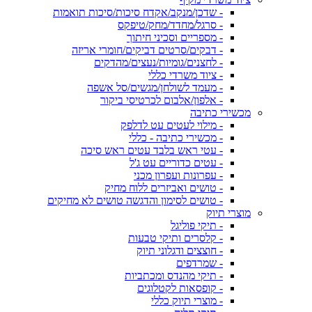
- שדכן/מנקב/אקדח סיכות/סיכות תואמות
- סרגל/מחדד/מחק/טיפקס
- מספריים וסכיני חיתוך
- דבקים/סרטים דביקים/חומרי אריזה
- לחצנים/גומיות/נעצים/מהדקים
- ציוד משרדי כללי
- מעמד לשולחן/מגשים/סל אשפה
- אלפון/אלבום לכרטיסי ביקור
מכשירי כתיבה
- מילוי לעטים עט לדלפק
- מכשירי כתיבה - כללי
- עטי ראש בלבד עטים ראש סיכה
- עטים כדוריים עט ג'ל
- עפרונות ועפרון מכני
- טושים ואביזרים ללוח מחיק
- טושים לסימון והדגשה טושים לא מחיקים
מוצרי תיוק
- תיקי פוליגל
- קלסרים ותיקי טבעות
- חוצצים ודגלוני תיוק
- שמרדפים
- תיקי מהנדס ומכתביות
- קופסאות לקטלוגים
- מוצרי תיוק כללי