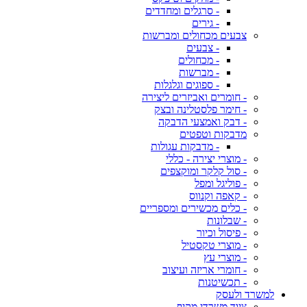
- סרגלים ומחדדים
- גירים
צבעים מכחולים ומברשות
- צבעים
- מכחולים
- מברשות
- ספוגים וגלגלות
- חומרים ואביזרים ליצירה
- חימר פלסטלינה ובצק
- דבק ואמצעי הדבקה
מדבקות וטפטים
- מדבקות עגולות
- מוצרי יצירה - כללי
- סול קלקר ומוקצפים
- פוליגל ומפל
- קאפה וקנווס
- כלים מכשירים ומספריים
- שבלונות
- פיסול וכיור
- מוצרי טקסטיל
- מוצרי עץ
- חומרי אריזה ועיצוב
- תכשיטנות
למשרד ולעסק
ציוד משרדי מקיף