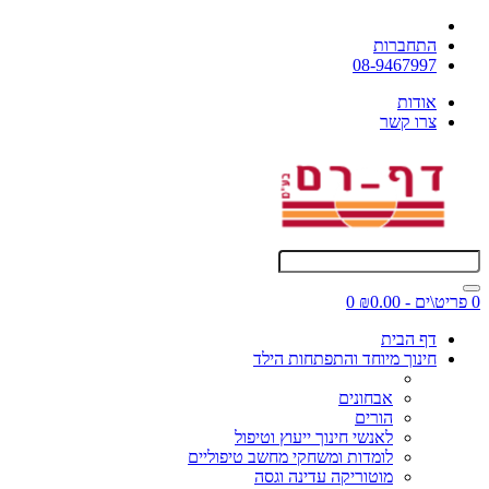
התחברות
08-9467997
אודות
צרו קשר
0 פריט\ים - ₪0.00
0
דף הבית
חינוך מיוחד והתפתחות הילד
אבחונים
הורים
לאנשי חינוך ייעוץ וטיפול
לומדות ומשחקי מחשב טיפוליים
מוטוריקה עדינה וגסה