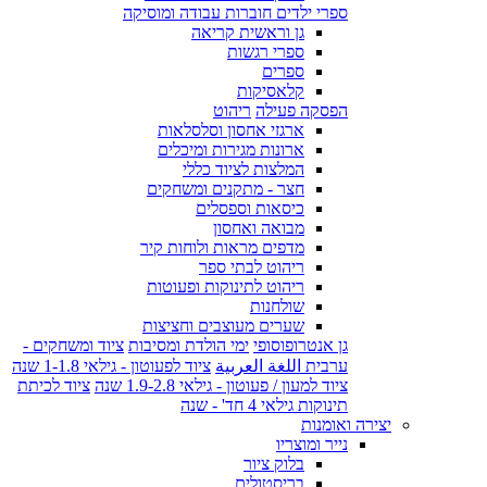
ספרי ילדים חוברות עבודה ומוסיקה
גן וראשית קריאה
ספרי רגשות
ספרים
קלאסיקות
הפסקה פעילה
ריהוט
ארגזי אחסון וסלסלאות
ארונות מגירות ומיכלים
המלצות לציוד כללי
חצר - מתקנים ומשחקים
כיסאות וספסלים
מבואה ואחסון
מדפים מראות ולוחות קיר
ריהוט לבתי ספר
ריהוט לתינוקות ופעוטות
שולחנות
שערים מעוצבים וחציצות
גן אנטרופוסופי
ימי הולדת ומסיבות
ציוד ומשחקים -
ערבית اللغة العربية
ציוד לפעוטון - גילאי 1-1.8 שנה
ציוד למעון / פעוטון - גילאי 1.9-2.8 שנה
ציוד לכיתת
תינוקות גילאי 4 חד' - שנה
יצירה ואומנות
נייר ומוצריו
בלוק ציור
בריסטולים