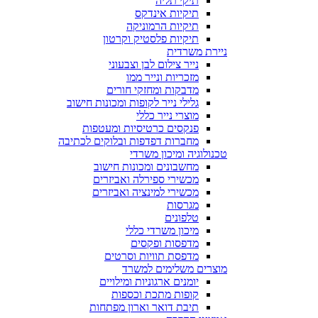
תיקי תליה
תיקיות אינדקס
תיקיות הרמוניקה
תיקיות פלסטיק וקרטון
ניירת משרדית
נייר צילום לבן וצבעוני
מזכריות ונייר ממו
מדבקות ומחזקי חורים
גלילי נייר לקופות ומכונות חישוב
מוצרי נייר כללי
פנקסים כרטיסיות ומעטפות
מחברות דפדפות ובלוקים לכתיבה
טכנולוגיה ומיכון משרדי
מחשבונים ומכונות חישוב
מכשירי ספירלה ואביזרים
מכשירי למינציה ואביזרים
מגרסות
טלפונים
מיכון משרדי כללי
מדפסות ופקסים
מדפסת תוויות וסרטים
מוצרים משלימים למשרד
יומנים ארגוניות ומילויים
קופות מתכת וכספות
תיבת דואר וארון מפתחות