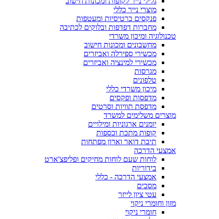
גלילי נייר לקופות ומכונות חישוב
מוצרי נייר כללי
פנקסים כרטיסיות ומעטפות
מחברות דפדפות ובלוקים לכתיבה
טכנולוגיה ומיכון משרדי
מחשבונים ומכונות חישוב
מכשירי ספירלה ואביזרים
מכשירי למינציה ואביזרים
מגרסות
טלפונים
מיכון משרדי כללי
מדפסות ופקסים
מדפסת תוויות וסרטים
מוצרים משלימים למשרד
יומנים ארגוניות ומילויים
קופות מתכת וכספות
תיבת דואר וארון מפתחות
אמצעי הדרכה
לוחות שעם לוחות מחיקים ופליפצ'ארט
בידוריות
אמצעי הדרכה - כללי
מסכים
עטי ציון לייזר
מזון וחומרי ניקוי
חומרי ניקוי