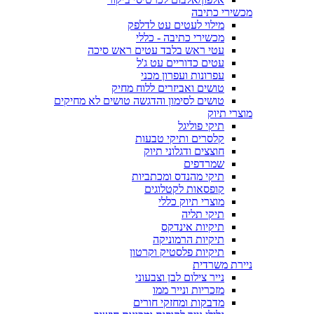
מכשירי כתיבה
מילוי לעטים עט לדלפק
מכשירי כתיבה - כללי
עטי ראש בלבד עטים ראש סיכה
עטים כדוריים עט ג'ל
עפרונות ועפרון מכני
טושים ואביזרים ללוח מחיק
טושים לסימון והדגשה טושים לא מחיקים
מוצרי תיוק
תיקי פוליגל
קלסרים ותיקי טבעות
חוצצים ודגלוני תיוק
שמרדפים
תיקי מהנדס ומכתביות
קופסאות לקטלוגים
מוצרי תיוק כללי
תיקי תליה
תיקיות אינדקס
תיקיות הרמוניקה
תיקיות פלסטיק וקרטון
ניירת משרדית
נייר צילום לבן וצבעוני
מזכריות ונייר ממו
מדבקות ומחזקי חורים