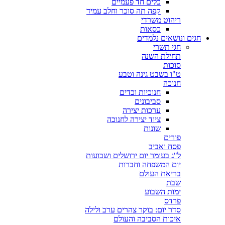
כלים חד פעמיים
קפה תה סוכר וחלב עמיד
ריהוט משרדי
כסאות
חגים ונושאים נלמדים
חגי תשרי
תחילת השנה
סוכות
ט"ו בשבט גינה וטבע
חנוכה
חנוכיות וכדים
סביבונים
ערכות יצירה
ציוד יצירה לחנוכה
שונות
פורים
פסח ואביב
ל"ג בעומר יום ירושלים ושבועות
יום המשפחה וחברות
בריאת העולם
שבת
ימות השבוע
פרדס
סדר יום: בוקר צהרים ערב ולילה
איכות הסביבה והעולם