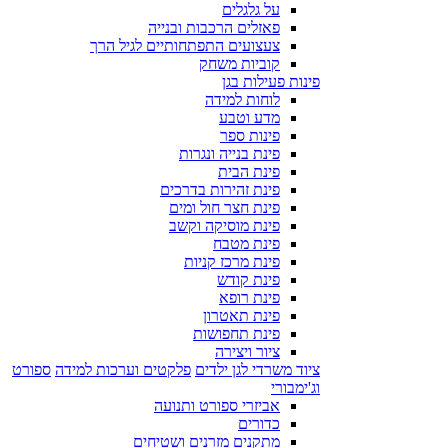
על גלגלים
פאזלים הרכבות ובנייה
צעצועים התפתחותיים לגיל הרך
קוביות משחק
פינות פעילות בגן
לוחות למידה
מדע וטבע
פינות ספר
פינת בנייה ונגרות
פינת הבית
פינת זהירות בדרכים
פינת חצר חול ומים
פינת מוסיקה וקשב
פינת מטבח
פינת מרכז קניות
פינת קודש
פינת רופא
פינת תאטרון
פינת תחפושות
ציור ויצירה
ציוד משרדי לגן ילדים
פלקטים וערכות למידה
ספורט
וג'ימבורי
אביזרי ספורט ותנועה
כדורים
מתקנים מזרנים ושטיחים