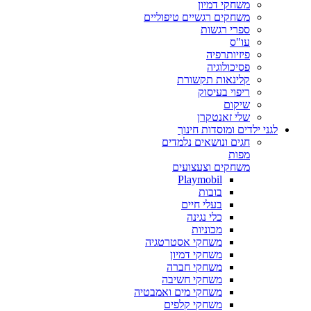
משחקי דמיון
משחקים רגשיים טיפוליים
ספרי רגשות
עו"ס
פיזיותרפיה
פסיכולוגיה
קלינאות תקשורת
ריפוי בעיסוק
שיקום
שלי זאנטקרן
לגני ילדים ומוסדות חינוך
חגים ונושאים נלמדים
מפות
משחקים וצעצועים
Playmobil
בובות
בעלי חיים
כלי נגינה
מכוניות
משחקי אסטרטגיה
משחקי דמיון
משחקי חברה
משחקי חשיבה
משחקי מים ואמבטיה
משחקי קלפים