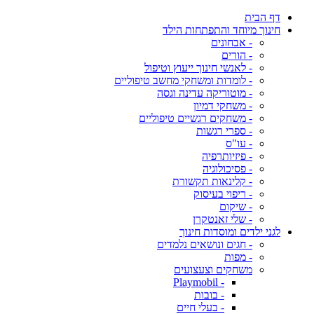
דף הבית
חינוך מיוחד והתפתחות הילד
- אבחונים
- הורים
- לאנשי חינוך ייעוץ וטיפול
- לומדות ומשחקי מחשב טיפוליים
- מוטוריקה עדינה וגסה
- משחקי דמיון
- משחקים רגשיים טיפוליים
- ספרי רגשות
- עו"ס
- פיזיותרפיה
- פסיכולוגיה
- קלינאות תקשורת
- ריפוי בעיסוק
- שיקום
- שלי זאנטקרן
לגני ילדים ומוסדות חינוך
- חגים ונושאים נלמדים
- מפות
משחקים וצעצועים
- Playmobil
- בובות
- בעלי חיים