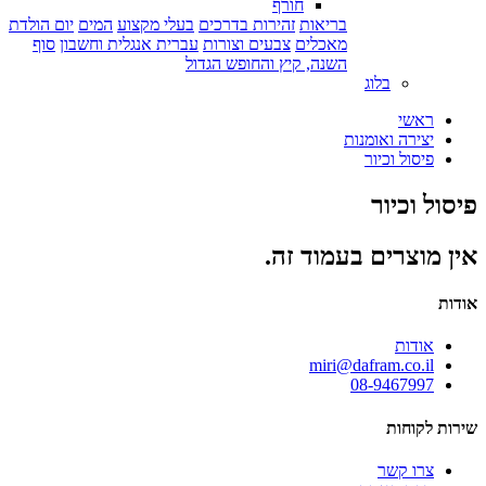
חורף
בריאות
זהירות בדרכים
בעלי מקצוע
המים
יום הולדת
מאכלים
צבעים וצורות
עברית אנגלית וחשבון
סוף
השנה, קיץ והחופש הגדול
בלוג
ראשי
יצירה ואומנות
פיסול וכיור
פיסול וכיור
אין מוצרים בעמוד זה.
אודות
אודות
miri@dafram.co.il
08-9467997
שירות לקוחות
צרו קשר