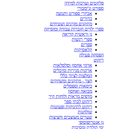
פלקטים וערכות למידה
ספורט וג'ימבורי
אביזרי ספורט ותנועה
כדורים
מתקנים מזרנים ושטיחים
ספרי ילדים חוברות עבודה ומוסיקה
גן וראשית קריאה
ספרי רגשות
ספרים
קלאסיקות
הפסקה פעילה
ריהוט
ארגזי אחסון וסלסלאות
ארונות מגירות ומיכלים
המלצות לציוד כללי
חצר - מתקנים ומשחקים
כיסאות וספסלים
מבואה ואחסון
מדפים מראות ולוחות קיר
ריהוט לבתי ספר
ריהוט לתינוקות ופעוטות
שולחנות
שערים מעוצבים וחציצות
גן אנטרופוסופי
ימי הולדת ומסיבות