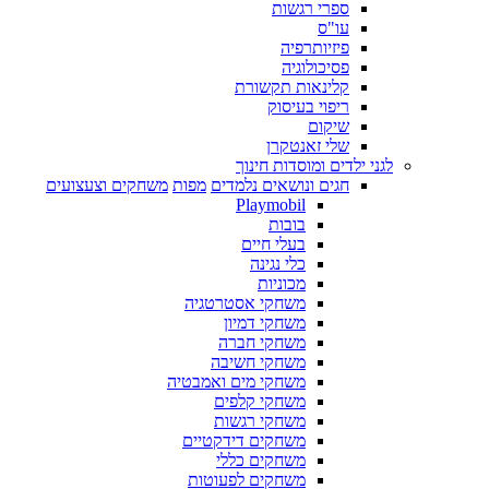
ספרי רגשות
עו"ס
פיזיותרפיה
פסיכולוגיה
קלינאות תקשורת
ריפוי בעיסוק
שיקום
שלי זאנטקרן
לגני ילדים ומוסדות חינוך
חגים ונושאים נלמדים
מפות
משחקים וצעצועים
Playmobil
בובות
בעלי חיים
כלי נגינה
מכוניות
משחקי אסטרטגיה
משחקי דמיון
משחקי חברה
משחקי חשיבה
משחקי מים ואמבטיה
משחקי קלפים
משחקי רגשות
משחקים דידקטיים
משחקים כללי
משחקים לפעוטות