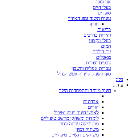
אני וגופי
בעלי חיים
סופרים
עונות השנה ומזג האוויר
חורף
בריאות
זהירות בדרכים
בעלי מקצוע
המים
יום הולדת
מאכלים
צבעים וצורות
עברית אנגלית וחשבון
סוף השנה, קיץ והחופש הגדול
בלוג
עוד...
חינוך מיוחד והתפתחות הילד
אבחונים
הורים
לאנשי חינוך ייעוץ וטיפול
לומדות ומשחקי מחשב טיפוליים
מוטוריקה עדינה וגסה
משחקי דמיון
משחקים רגשיים טיפוליים