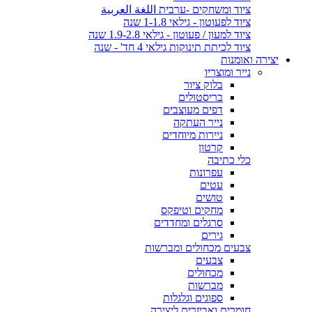
ציוד ומשחקים -ערבית اللغة العربية
ציוד לפעוטון - גילאי 1-1.8 שנה
ציוד למעון / פעוטון - גילאי 1.9-2.8 שנה
ציוד לכיתת תינוקות גילאי 4 חד' - שנה
יצירה ואומנות
נייר ומוצריו
בלוק ציור
בריסטולים
דפים מעוצבים
נייר העתקה
ניירות מיוחדים
קרטון
כלי כתיבה
עפרונות
עטים
טושים
מחקים וטיפקס
סרגלים ומחדדים
גירים
צבעים מכחולים ומברשות
צבעים
מכחולים
מברשות
ספוגים וגלגלות
חומרים ואביזרים ליצירה