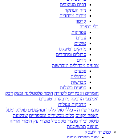
דפים מעוצבים
נייר העתקה
ניירות מיוחדים
קרטון
כלי כתיבה
עפרונות
עטים
טושים
מחקים וטיפקס
סרגלים ומחדדים
גירים
צבעים מכחולים ומברשות
צבעים
מכחולים
מברשות
ספוגים וגלגלות
חומרים ואביזרים ליצירה
חימר פלסטלינה ובצק
דבק
ואמצעי הדבקה
מדבקות וטפטים
מדבקות עגולות
מוצרי יצירה - כללי
סול קלקר ומוקצפים
פוליגל ומפל
קאפה וקנווס
כלים מכשירים ומספריים
שבלונות
פיסול וכיור
מוצרי טקסטיל
מוצרי עץ
חומרי אריזה
ועיצוב
תכשיטנות
למשרד ולעסק
ציוד משרדי מקיף