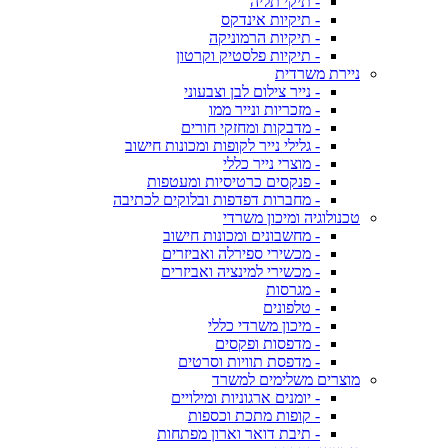
- תיקי תליה
- תיקיות אינדקס
- תיקיות הרמוניקה
- תיקיות פלסטיק וקרטון
ניירת משרדית
- נייר צילום לבן וצבעוני
- מזכריות ונייר ממו
- מדבקות ומחזקי חורים
- גלילי נייר לקופות ומכונות חישוב
- מוצרי נייר כללי
- פנקסים כרטיסיות ומעטפות
- מחברות דפדפות ובלוקים לכתיבה
טכנולוגיה ומיכון משרדי
- מחשבונים ומכונות חישוב
- מכשירי ספירלה ואביזרים
- מכשירי למינציה ואביזרים
- מגרסות
- טלפונים
- מיכון משרדי כללי
- מדפסות ופקסים
- מדפסת תוויות וסרטים
מוצרים משלימים למשרד
- יומנים ארגוניות ומילויים
- קופות מתכת וכספות
- תיבת דואר וארון מפתחות