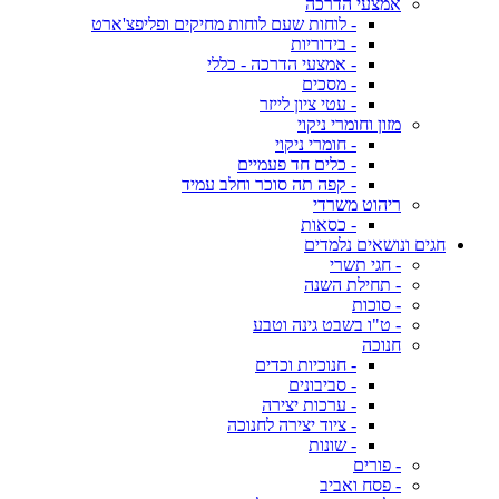
אמצעי הדרכה
- לוחות שעם לוחות מחיקים ופליפצ'ארט
- בידוריות
- אמצעי הדרכה - כללי
- מסכים
- עטי ציון לייזר
מזון וחומרי ניקוי
- חומרי ניקוי
- כלים חד פעמיים
- קפה תה סוכר וחלב עמיד
ריהוט משרדי
- כסאות
חגים ונושאים נלמדים
- חגי תשרי
- תחילת השנה
- סוכות
- ט"ו בשבט גינה וטבע
חנוכה
- חנוכיות וכדים
- סביבונים
- ערכות יצירה
- ציוד יצירה לחנוכה
- שונות
- פורים
- פסח ואביב