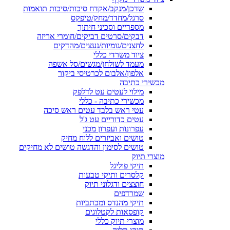
שדכן/מנקב/אקדח סיכות/סיכות תואמות
סרגל/מחדד/מחק/טיפקס
מספריים וסכיני חיתוך
דבקים/סרטים דביקים/חומרי אריזה
לחצנים/גומיות/נעצים/מהדקים
ציוד משרדי כללי
מעמד לשולחן/מגשים/סל אשפה
אלפון/אלבום לכרטיסי ביקור
מכשירי כתיבה
מילוי לעטים עט לדלפק
מכשירי כתיבה - כללי
עטי ראש בלבד עטים ראש סיכה
עטים כדוריים עט ג'ל
עפרונות ועפרון מכני
טושים ואביזרים ללוח מחיק
טושים לסימון והדגשה טושים לא מחיקים
מוצרי תיוק
תיקי פוליגל
קלסרים ותיקי טבעות
חוצצים ודגלוני תיוק
שמרדפים
תיקי מהנדס ומכתביות
קופסאות לקטלוגים
מוצרי תיוק כללי