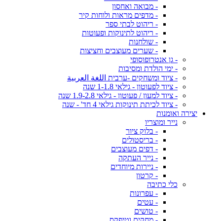
- מבואה ואחסון
- מדפים מראות ולוחות קיר
- ריהוט לבתי ספר
- ריהוט לתינוקות ופעוטות
- שולחנות
- שערים מעוצבים וחציצות
- גן אנטרופוסופי
- ימי הולדת ומסיבות
- ציוד ומשחקים -ערבית اللغة العربية
- ציוד לפעוטון - גילאי 1-1.8 שנה
- ציוד למעון / פעוטון - גילאי 1.9-2.8 שנה
- ציוד לכיתת תינוקות גילאי 4 חד' - שנה
יצירה ואומנות
נייר ומוצריו
- בלוק ציור
- בריסטולים
- דפים מעוצבים
- נייר העתקה
- ניירות מיוחדים
- קרטון
כלי כתיבה
- עפרונות
- עטים
- טושים
- מחקים וטיפקס