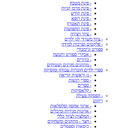
- פינת מטבח
- פינת מרכז קניות
- פינת קודש
- פינת רופא
- פינת תאטרון
- פינת תחפושות
- ציור ויצירה
- ציוד משרדי לגן ילדים
- פלקטים וערכות למידה
ספורט וג'ימבורי
- אביזרי ספורט ותנועה
- כדורים
- מתקנים מזרנים ושטיחים
ספרי ילדים חוברות עבודה ומוסיקה
- גן וראשית קריאה
- ספרי רגשות
- ספרים
- קלאסיקות
- הפסקה פעילה
ריהוט
- ארגזי אחסון וסלסלאות
- ארונות מגירות ומיכלים
- המלצות לציוד כללי
- חצר - מתקנים ומשחקים
- כיסאות וספסלים