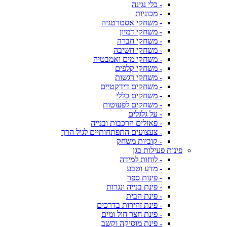
- כלי נגינה
- מכוניות
- משחקי אסטרטגיה
- משחקי דמיון
- משחקי חברה
- משחקי חשיבה
- משחקי מים ואמבטיה
- משחקי קלפים
- משחקי רגשות
- משחקים דידקטיים
- משחקים כללי
- משחקים לפעוטות
- על גלגלים
- פאזלים הרכבות ובנייה
- צעצועים התפתחותיים לגיל הרך
- קוביות משחק
פינות פעילות בגן
- לוחות למידה
- מדע וטבע
- פינות ספר
- פינת בנייה ונגרות
- פינת הבית
- פינת זהירות בדרכים
- פינת חצר חול ומים
- פינת מוסיקה וקשב