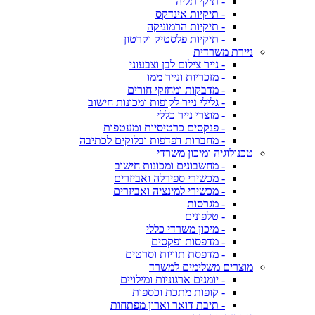
- תיקי תליה
- תיקיות אינדקס
- תיקיות הרמוניקה
- תיקיות פלסטיק וקרטון
ניירת משרדית
- נייר צילום לבן וצבעוני
- מזכריות ונייר ממו
- מדבקות ומחזקי חורים
- גלילי נייר לקופות ומכונות חישוב
- מוצרי נייר כללי
- פנקסים כרטיסיות ומעטפות
- מחברות דפדפות ובלוקים לכתיבה
טכנולוגיה ומיכון משרדי
- מחשבונים ומכונות חישוב
- מכשירי ספירלה ואביזרים
- מכשירי למינציה ואביזרים
- מגרסות
- טלפונים
- מיכון משרדי כללי
- מדפסות ופקסים
- מדפסת תוויות וסרטים
מוצרים משלימים למשרד
- יומנים ארגוניות ומילויים
- קופות מתכת וכספות
- תיבת דואר וארון מפתחות