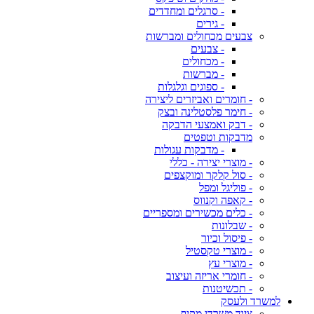
- סרגלים ומחדדים
- גירים
צבעים מכחולים ומברשות
- צבעים
- מכחולים
- מברשות
- ספוגים וגלגלות
- חומרים ואביזרים ליצירה
- חימר פלסטלינה ובצק
- דבק ואמצעי הדבקה
מדבקות וטפטים
- מדבקות עגולות
- מוצרי יצירה - כללי
- סול קלקר ומוקצפים
- פוליגל ומפל
- קאפה וקנווס
- כלים מכשירים ומספריים
- שבלונות
- פיסול וכיור
- מוצרי טקסטיל
- מוצרי עץ
- חומרי אריזה ועיצוב
- תכשיטנות
למשרד ולעסק
ציוד משרדי מקיף