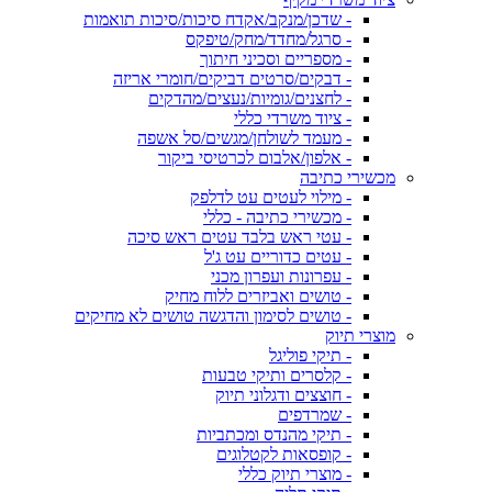
- שדכן/מנקב/אקדח סיכות/סיכות תואמות
- סרגל/מחדד/מחק/טיפקס
- מספריים וסכיני חיתוך
- דבקים/סרטים דביקים/חומרי אריזה
- לחצנים/גומיות/נעצים/מהדקים
- ציוד משרדי כללי
- מעמד לשולחן/מגשים/סל אשפה
- אלפון/אלבום לכרטיסי ביקור
מכשירי כתיבה
- מילוי לעטים עט לדלפק
- מכשירי כתיבה - כללי
- עטי ראש בלבד עטים ראש סיכה
- עטים כדוריים עט ג'ל
- עפרונות ועפרון מכני
- טושים ואביזרים ללוח מחיק
- טושים לסימון והדגשה טושים לא מחיקים
מוצרי תיוק
- תיקי פוליגל
- קלסרים ותיקי טבעות
- חוצצים ודגלוני תיוק
- שמרדפים
- תיקי מהנדס ומכתביות
- קופסאות לקטלוגים
- מוצרי תיוק כללי