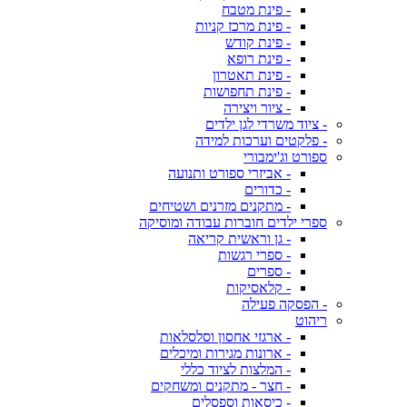
- פינת מטבח
- פינת מרכז קניות
- פינת קודש
- פינת רופא
- פינת תאטרון
- פינת תחפושות
- ציור ויצירה
- ציוד משרדי לגן ילדים
- פלקטים וערכות למידה
ספורט וג'ימבורי
- אביזרי ספורט ותנועה
- כדורים
- מתקנים מזרנים ושטיחים
ספרי ילדים חוברות עבודה ומוסיקה
- גן וראשית קריאה
- ספרי רגשות
- ספרים
- קלאסיקות
- הפסקה פעילה
ריהוט
- ארגזי אחסון וסלסלאות
- ארונות מגירות ומיכלים
- המלצות לציוד כללי
- חצר - מתקנים ומשחקים
- כיסאות וספסלים