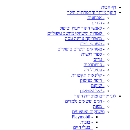
דף הבית
חינוך מיוחד והתפתחות הילד
- אבחונים
- הורים
- לאנשי חינוך ייעוץ וטיפול
- לומדות ומשחקי מחשב טיפוליים
- מוטוריקה עדינה וגסה
- משחקי דמיון
- משחקים רגשיים טיפוליים
- ספרי רגשות
- עו"ס
- פיזיותרפיה
- פסיכולוגיה
- קלינאות תקשורת
- ריפוי בעיסוק
- שיקום
- שלי זאנטקרן
לגני ילדים ומוסדות חינוך
- חגים ונושאים נלמדים
- מפות
משחקים וצעצועים
- Playmobil
- בובות
- בעלי חיים