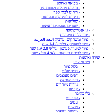
- מבואה ואחסון
- מדפים מראות ולוחות קיר
- ריהוט לבתי ספר
- ריהוט לתינוקות ופעוטות
- שולחנות
- שערים מעוצבים וחציצות
- גן אנטרופוסופי
- ימי הולדת ומסיבות
- ציוד ומשחקים -ערבית اللغة العربية
- ציוד לפעוטון - גילאי 1-1.8 שנה
- ציוד למעון / פעוטון - גילאי 1.9-2.8 שנה
- ציוד לכיתת תינוקות גילאי 4 חד' - שנה
יצירה ואומנות
נייר ומוצריו
- בלוק ציור
- בריסטולים
- דפים מעוצבים
- נייר העתקה
- ניירות מיוחדים
- קרטון
כלי כתיבה
- עפרונות
- עטים
- טושים
- מחקים וטיפקס