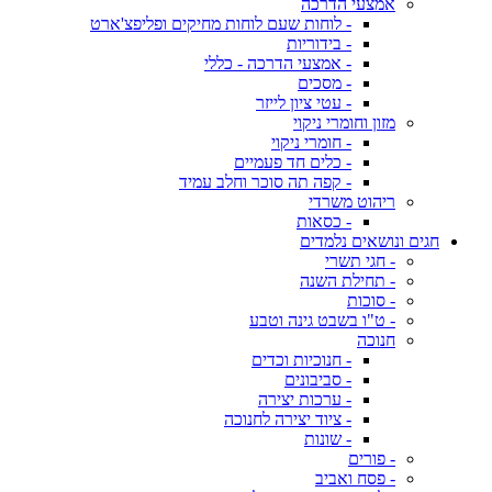
אמצעי הדרכה
- לוחות שעם לוחות מחיקים ופליפצ'ארט
- בידוריות
- אמצעי הדרכה - כללי
- מסכים
- עטי ציון לייזר
מזון וחומרי ניקוי
- חומרי ניקוי
- כלים חד פעמיים
- קפה תה סוכר וחלב עמיד
ריהוט משרדי
- כסאות
חגים ונושאים נלמדים
- חגי תשרי
- תחילת השנה
- סוכות
- ט"ו בשבט גינה וטבע
חנוכה
- חנוכיות וכדים
- סביבונים
- ערכות יצירה
- ציוד יצירה לחנוכה
- שונות
- פורים
- פסח ואביב