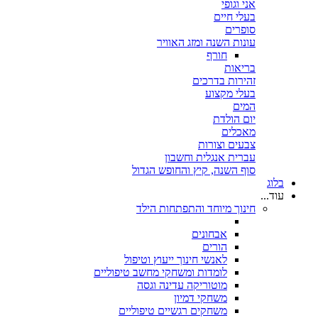
אני וגופי
בעלי חיים
סופרים
עונות השנה ומזג האוויר
חורף
בריאות
זהירות בדרכים
בעלי מקצוע
המים
יום הולדת
מאכלים
צבעים וצורות
עברית אנגלית וחשבון
סוף השנה, קיץ והחופש הגדול
בלוג
עוד...
חינוך מיוחד והתפתחות הילד
אבחונים
הורים
לאנשי חינוך ייעוץ וטיפול
לומדות ומשחקי מחשב טיפוליים
מוטוריקה עדינה וגסה
משחקי דמיון
משחקים רגשיים טיפוליים