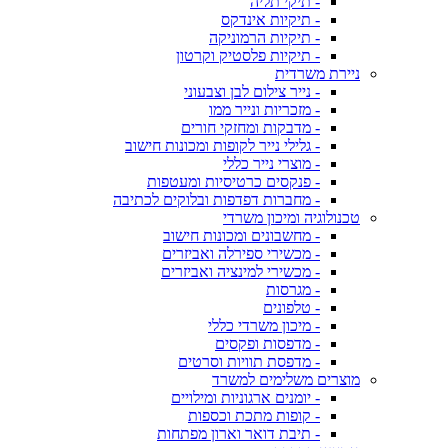
- תיקי תליה
- תיקיות אינדקס
- תיקיות הרמוניקה
- תיקיות פלסטיק וקרטון
ניירת משרדית
- נייר צילום לבן וצבעוני
- מזכריות ונייר ממו
- מדבקות ומחזקי חורים
- גלילי נייר לקופות ומכונות חישוב
- מוצרי נייר כללי
- פנקסים כרטיסיות ומעטפות
- מחברות דפדפות ובלוקים לכתיבה
טכנולוגיה ומיכון משרדי
- מחשבונים ומכונות חישוב
- מכשירי ספירלה ואביזרים
- מכשירי למינציה ואביזרים
- מגרסות
- טלפונים
- מיכון משרדי כללי
- מדפסות ופקסים
- מדפסת תוויות וסרטים
מוצרים משלימים למשרד
- יומנים ארגוניות ומילויים
- קופות מתכת וכספות
- תיבת דואר וארון מפתחות