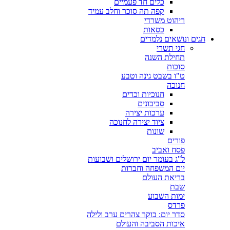
כלים חד פעמיים
קפה תה סוכר וחלב עמיד
ריהוט משרדי
כסאות
חגים ונושאים נלמדים
חגי תשרי
תחילת השנה
סוכות
ט"ו בשבט גינה וטבע
חנוכה
חנוכיות וכדים
סביבונים
ערכות יצירה
ציוד יצירה לחנוכה
שונות
פורים
פסח ואביב
ל"ג בעומר יום ירושלים ושבועות
יום המשפחה וחברות
בריאת העולם
שבת
ימות השבוע
פרדס
סדר יום: בוקר צהרים ערב ולילה
איכות הסביבה והעולם