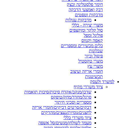
חימר פלסטלינה ובצק
דבק ואמצעי הדבקה
מדבקות וטפטים
מדבקות עגולות
מוצרי יצירה - כללי
סול קלקר ומוקצפים
פוליגל ומפל
קאפה וקנווס
כלים מכשירים ומספריים
שבלונות
פיסול וכיור
מוצרי טקסטיל
מוצרי עץ
חומרי אריזה ועיצוב
תכשיטנות
למשרד ולעסק
ציוד משרדי מקיף
שדכן/מנקב/אקדח סיכות/סיכות תואמות
סרגל/מחדד/מחק/טיפקס
מספריים וסכיני חיתוך
דבקים/סרטים דביקים/חומרי אריזה
לחצנים/גומיות/נעצים/מהדקים
ציוד משרדי כללי
מעמד לשולחן/מגשים/סל אשפה
אלפון/אלבום לכרטיסי ביקור