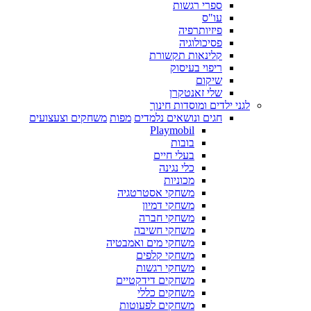
ספרי רגשות
עו"ס
פיזיותרפיה
פסיכולוגיה
קלינאות תקשורת
ריפוי בעיסוק
שיקום
שלי זאנטקרן
לגני ילדים ומוסדות חינוך
חגים ונושאים נלמדים
מפות
משחקים וצעצועים
Playmobil
בובות
בעלי חיים
כלי נגינה
מכוניות
משחקי אסטרטגיה
משחקי דמיון
משחקי חברה
משחקי חשיבה
משחקי מים ואמבטיה
משחקי קלפים
משחקי רגשות
משחקים דידקטיים
משחקים כללי
משחקים לפעוטות