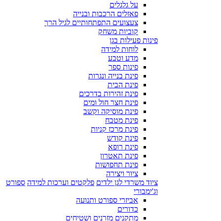
על גלגלים
פאזלים הרכבות ובנייה
צעצועים התפתחותיים לגיל הרך
קוביות משחק
פינות פעילות בגן
לוחות למידה
מדע וטבע
פינות ספר
פינת בנייה ונגרות
פינת הבית
פינת זהירות בדרכים
פינת חצר חול ומים
פינת מוסיקה וקשב
פינת מטבח
פינת מרכז קניות
פינת קודש
פינת רופא
פינת תאטרון
פינת תחפושות
ציור ויצירה
ציוד משרדי לגן ילדים
פלקטים וערכות למידה
ספורט
וג'ימבורי
אביזרי ספורט ותנועה
כדורים
מתקנים מזרנים ושטיחים