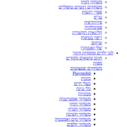
משחקי דמיון
משחקים רגשיים טיפוליים
ספרי רגשות
עו"ס
פיזיותרפיה
פסיכולוגיה
קלינאות תקשורת
ריפוי בעיסוק
שיקום
שלי זאנטקרן
לגני ילדים ומוסדות חינוך
חגים ונושאים נלמדים
מפות
משחקים וצעצועים
Playmobil
בובות
בעלי חיים
כלי נגינה
מכוניות
משחקי אסטרטגיה
משחקי דמיון
משחקי חברה
משחקי חשיבה
משחקי מים ואמבטיה
משחקי קלפים