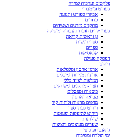
פלקטים וערכות למידה
ספורט וג'ימבורי
אביזרי ספורט ותנועה
כדורים
מתקנים מזרנים ושטיחים
ספרי ילדים חוברות עבודה ומוסיקה
גן וראשית קריאה
ספרי רגשות
ספרים
קלאסיקות
הפסקה פעילה
ריהוט
ארגזי אחסון וסלסלאות
ארונות מגירות ומיכלים
המלצות לציוד כללי
חצר - מתקנים ומשחקים
כיסאות וספסלים
מבואה ואחסון
מדפים מראות ולוחות קיר
ריהוט לבתי ספר
ריהוט לתינוקות ופעוטות
שולחנות
שערים מעוצבים וחציצות
גן אנטרופוסופי
ימי הולדת ומסיבות