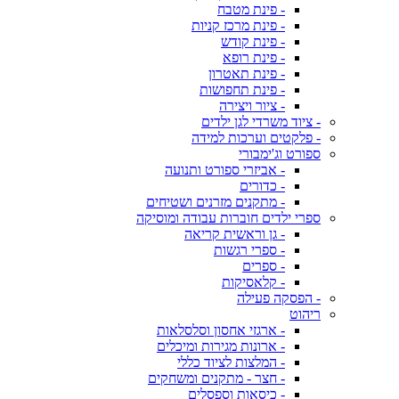
- פינת מטבח
- פינת מרכז קניות
- פינת קודש
- פינת רופא
- פינת תאטרון
- פינת תחפושות
- ציור ויצירה
- ציוד משרדי לגן ילדים
- פלקטים וערכות למידה
ספורט וג'ימבורי
- אביזרי ספורט ותנועה
- כדורים
- מתקנים מזרנים ושטיחים
ספרי ילדים חוברות עבודה ומוסיקה
- גן וראשית קריאה
- ספרי רגשות
- ספרים
- קלאסיקות
- הפסקה פעילה
ריהוט
- ארגזי אחסון וסלסלאות
- ארונות מגירות ומיכלים
- המלצות לציוד כללי
- חצר - מתקנים ומשחקים
- כיסאות וספסלים