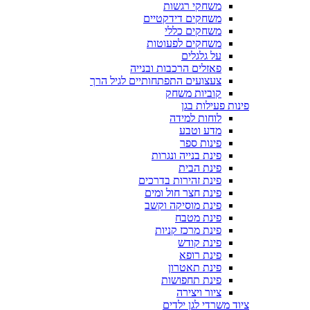
משחקי רגשות
משחקים דידקטיים
משחקים כללי
משחקים לפעוטות
על גלגלים
פאזלים הרכבות ובנייה
צעצועים התפתחותיים לגיל הרך
קוביות משחק
פינות פעילות בגן
לוחות למידה
מדע וטבע
פינות ספר
פינת בנייה ונגרות
פינת הבית
פינת זהירות בדרכים
פינת חצר חול ומים
פינת מוסיקה וקשב
פינת מטבח
פינת מרכז קניות
פינת קודש
פינת רופא
פינת תאטרון
פינת תחפושות
ציור ויצירה
ציוד משרדי לגן ילדים