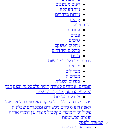
דפים מעוצבים
נייר העתקה
ניירות מיוחדים
קרטון
כלי כתיבה
עפרונות
עטים
טושים
מחקים וטיפקס
סרגלים ומחדדים
גירים
צבעים מכחולים ומברשות
צבעים
מכחולים
מברשות
ספוגים וגלגלות
חומרים ואביזרים ליצירה
חימר פלסטלינה ובצק
דבק
ואמצעי הדבקה
מדבקות וטפטים
מדבקות עגולות
מוצרי יצירה - כללי
סול קלקר ומוקצפים
פוליגל ומפל
קאפה וקנווס
כלים מכשירים ומספריים
שבלונות
פיסול וכיור
מוצרי טקסטיל
מוצרי עץ
חומרי אריזה
ועיצוב
תכשיטנות
למשרד ולעסק
ציוד משרדי מקיף