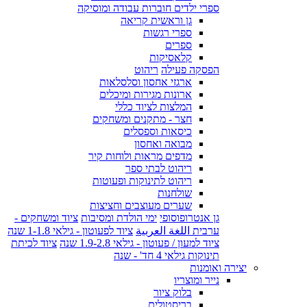
ספרי ילדים חוברות עבודה ומוסיקה
גן וראשית קריאה
ספרי רגשות
ספרים
קלאסיקות
הפסקה פעילה
ריהוט
ארגזי אחסון וסלסלאות
ארונות מגירות ומיכלים
המלצות לציוד כללי
חצר - מתקנים ומשחקים
כיסאות וספסלים
מבואה ואחסון
מדפים מראות ולוחות קיר
ריהוט לבתי ספר
ריהוט לתינוקות ופעוטות
שולחנות
שערים מעוצבים וחציצות
גן אנטרופוסופי
ימי הולדת ומסיבות
ציוד ומשחקים -
ערבית اللغة العربية
ציוד לפעוטון - גילאי 1-1.8 שנה
ציוד למעון / פעוטון - גילאי 1.9-2.8 שנה
ציוד לכיתת
תינוקות גילאי 4 חד' - שנה
יצירה ואומנות
נייר ומוצריו
בלוק ציור
בריסטולים