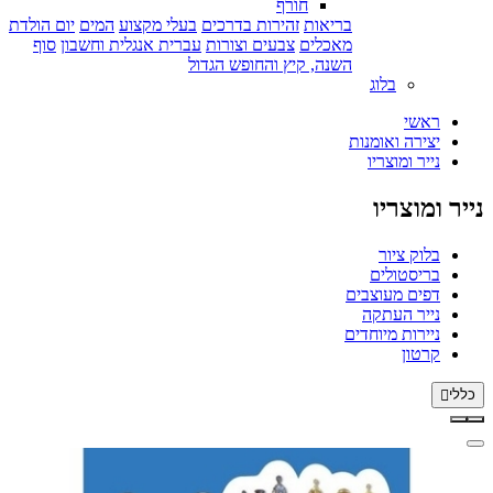
חורף
בריאות
זהירות בדרכים
בעלי מקצוע
המים
יום הולדת
מאכלים
צבעים וצורות
עברית אנגלית וחשבון
סוף
השנה, קיץ והחופש הגדול
בלוג
ראשי
יצירה ואומנות
נייר ומוצריו
נייר ומוצריו
בלוק ציור
בריסטולים
דפים מעוצבים
נייר העתקה
ניירות מיוחדים
קרטון
כללי