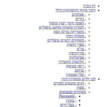
דף הבית
חינוך מיוחד והתפתחות הילד
- אבחונים
- הורים
- לאנשי חינוך ייעוץ וטיפול
- לומדות ומשחקי מחשב טיפוליים
- מוטוריקה עדינה וגסה
- משחקי דמיון
- משחקים רגשיים טיפוליים
- ספרי רגשות
- עו"ס
- פיזיותרפיה
- פסיכולוגיה
- קלינאות תקשורת
- ריפוי בעיסוק
- שיקום
- שלי זאנטקרן
לגני ילדים ומוסדות חינוך
- חגים ונושאים נלמדים
- מפות
משחקים וצעצועים
- Playmobil
- בובות
- בעלי חיים