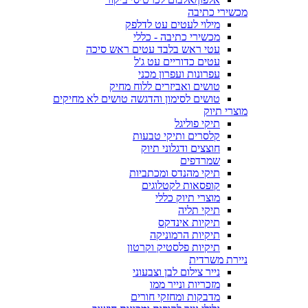
מכשירי כתיבה
מילוי לעטים עט לדלפק
מכשירי כתיבה - כללי
עטי ראש בלבד עטים ראש סיכה
עטים כדוריים עט ג'ל
עפרונות ועפרון מכני
טושים ואביזרים ללוח מחיק
טושים לסימון והדגשה טושים לא מחיקים
מוצרי תיוק
תיקי פוליגל
קלסרים ותיקי טבעות
חוצצים ודגלוני תיוק
שמרדפים
תיקי מהנדס ומכתביות
קופסאות לקטלוגים
מוצרי תיוק כללי
תיקי תליה
תיקיות אינדקס
תיקיות הרמוניקה
תיקיות פלסטיק וקרטון
ניירת משרדית
נייר צילום לבן וצבעוני
מזכריות ונייר ממו
מדבקות ומחזקי חורים