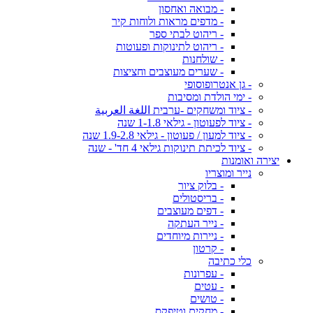
- מבואה ואחסון
- מדפים מראות ולוחות קיר
- ריהוט לבתי ספר
- ריהוט לתינוקות ופעוטות
- שולחנות
- שערים מעוצבים וחציצות
- גן אנטרופוסופי
- ימי הולדת ומסיבות
- ציוד ומשחקים -ערבית اللغة العربية
- ציוד לפעוטון - גילאי 1-1.8 שנה
- ציוד למעון / פעוטון - גילאי 1.9-2.8 שנה
- ציוד לכיתת תינוקות גילאי 4 חד' - שנה
יצירה ואומנות
נייר ומוצריו
- בלוק ציור
- בריסטולים
- דפים מעוצבים
- נייר העתקה
- ניירות מיוחדים
- קרטון
כלי כתיבה
- עפרונות
- עטים
- טושים
- מחקים וטיפקס