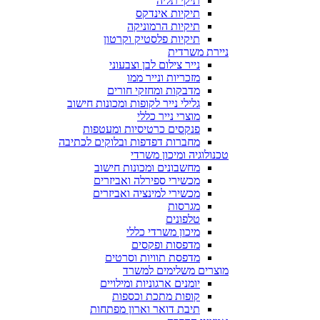
תיקי תליה
תיקיות אינדקס
תיקיות הרמוניקה
תיקיות פלסטיק וקרטון
ניירת משרדית
נייר צילום לבן וצבעוני
מזכריות ונייר ממו
מדבקות ומחזקי חורים
גלילי נייר לקופות ומכונות חישוב
מוצרי נייר כללי
פנקסים כרטיסיות ומעטפות
מחברות דפדפות ובלוקים לכתיבה
טכנולוגיה ומיכון משרדי
מחשבונים ומכונות חישוב
מכשירי ספירלה ואביזרים
מכשירי למינציה ואביזרים
מגרסות
טלפונים
מיכון משרדי כללי
מדפסות ופקסים
מדפסת תוויות וסרטים
מוצרים משלימים למשרד
יומנים ארגוניות ומילויים
קופות מתכת וכספות
תיבת דואר וארון מפתחות