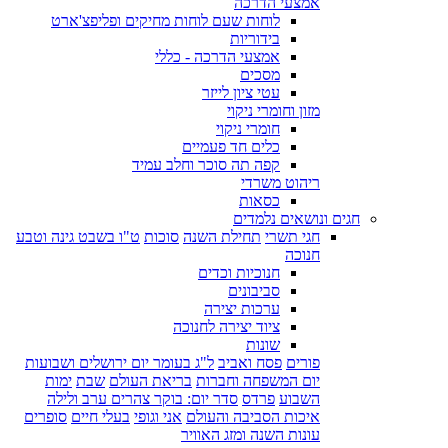
אמצעי הדרכה
לוחות שעם לוחות מחיקים ופליפצ'ארט
בידוריות
אמצעי הדרכה - כללי
מסכים
עטי ציון לייזר
מזון וחומרי ניקוי
חומרי ניקוי
כלים חד פעמיים
קפה תה סוכר וחלב עמיד
ריהוט משרדי
כסאות
חגים ונושאים נלמדים
חגי תשרי
תחילת השנה
סוכות
ט"ו בשבט גינה וטבע
חנוכה
חנוכיות וכדים
סביבונים
ערכות יצירה
ציוד יצירה לחנוכה
שונות
פורים
פסח ואביב
ל"ג בעומר יום ירושלים ושבועות
יום המשפחה וחברות
בריאת העולם
שבת
ימות
השבוע
פרדס
סדר יום: בוקר צהרים ערב ולילה
איכות הסביבה והעולם
אני וגופי
בעלי חיים
סופרים
עונות השנה ומזג האוויר