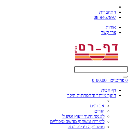
התחברות
08-9467997
אודות
צרו קשר
0 פריט\ים - ₪0.00
0
דף הבית
חינוך מיוחד והתפתחות הילד
אבחונים
הורים
לאנשי חינוך ייעוץ וטיפול
לומדות ומשחקי מחשב טיפוליים
מוטוריקה עדינה וגסה