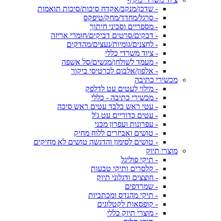
- שדכן/מנקב/אקדח סיכות/סיכות תואמות
- סרגל/מחדד/מחק/טיפקס
- מספריים וסכיני חיתוך
- דבקים/סרטים דביקים/חומרי אריזה
- לחצנים/גומיות/נעצים/מהדקים
- ציוד משרדי כללי
- מעמד לשולחן/מגשים/סל אשפה
- אלפון/אלבום לכרטיסי ביקור
מכשירי כתיבה
- מילוי לעטים עט לדלפק
- מכשירי כתיבה - כללי
- עטי ראש בלבד עטים ראש סיכה
- עטים כדוריים עט ג'ל
- עפרונות ועפרון מכני
- טושים ואביזרים ללוח מחיק
- טושים לסימון והדגשה טושים לא מחיקים
מוצרי תיוק
- תיקי פוליגל
- קלסרים ותיקי טבעות
- חוצצים ודגלוני תיוק
- שמרדפים
- תיקי מהנדס ומכתביות
- קופסאות לקטלוגים
- מוצרי תיוק כללי