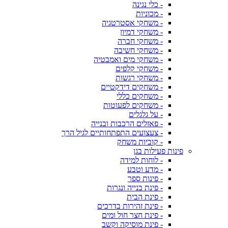
- כלי נגינה
- מכוניות
- משחקי אסטרטגיה
- משחקי דמיון
- משחקי חברה
- משחקי חשיבה
- משחקי מים ואמבטיה
- משחקי קלפים
- משחקי רגשות
- משחקים דידקטיים
- משחקים כללי
- משחקים לפעוטות
- על גלגלים
- פאזלים הרכבות ובנייה
- צעצועים התפתחותיים לגיל הרך
- קוביות משחק
פינות פעילות בגן
- לוחות למידה
- מדע וטבע
- פינות ספר
- פינת בנייה ונגרות
- פינת הבית
- פינת זהירות בדרכים
- פינת חצר חול ומים
- פינת מוסיקה וקשב