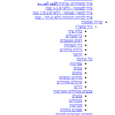
ציוד ומשחקים -ערבית اللغة العربية
ציוד לפעוטון - גילאי 1-1.8 שנה
ציוד למעון / פעוטון - גילאי 1.9-2.8 שנה
ציוד לכיתת תינוקות גילאי 4 חד' - שנה
יצירה ואומנות
נייר ומוצריו
בלוק ציור
בריסטולים
דפים מעוצבים
נייר העתקה
ניירות מיוחדים
קרטון
כלי כתיבה
עפרונות
עטים
טושים
מחקים וטיפקס
סרגלים ומחדדים
גירים
צבעים מכחולים ומברשות
צבעים
מכחולים
מברשות
ספוגים וגלגלות
חומרים ואביזרים ליצירה