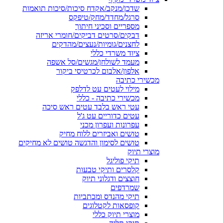
שדכן/מנקב/אקדח סיכות/סיכות תואמות
סרגל/מחדד/מחק/טיפקס
מספריים וסכיני חיתוך
דבקים/סרטים דביקים/חומרי אריזה
לחצנים/גומיות/נעצים/מהדקים
ציוד משרדי כללי
מעמד לשולחן/מגשים/סל אשפה
אלפון/אלבום לכרטיסי ביקור
מכשירי כתיבה
מילוי לעטים עט לדלפק
מכשירי כתיבה - כללי
עטי ראש בלבד עטים ראש סיכה
עטים כדוריים עט ג'ל
עפרונות ועפרון מכני
טושים ואביזרים ללוח מחיק
טושים לסימון והדגשה טושים לא מחיקים
מוצרי תיוק
תיקי פוליגל
קלסרים ותיקי טבעות
חוצצים ודגלוני תיוק
שמרדפים
תיקי מהנדס ומכתביות
קופסאות לקטלוגים
מוצרי תיוק כללי