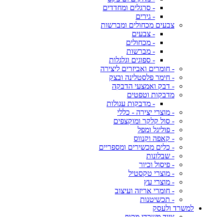
- סרגלים ומחדדים
- גירים
צבעים מכחולים ומברשות
- צבעים
- מכחולים
- מברשות
- ספוגים וגלגלות
- חומרים ואביזרים ליצירה
- חימר פלסטלינה ובצק
- דבק ואמצעי הדבקה
מדבקות וטפטים
- מדבקות עגולות
- מוצרי יצירה - כללי
- סול קלקר ומוקצפים
- פוליגל ומפל
- קאפה וקנווס
- כלים מכשירים ומספריים
- שבלונות
- פיסול וכיור
- מוצרי טקסטיל
- מוצרי עץ
- חומרי אריזה ועיצוב
- תכשיטנות
למשרד ולעסק
ציוד משרדי מקיף