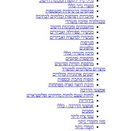
גלילי נייר לקופות ומכונות חישוב
מוצרי נייר כללי
פנקסים כרטיסיות ומעטפות
מחברות דפדפות ובלוקים לכתיבה
טכנולוגיה ומיכון משרדי
מחשבונים ומכונות חישוב
מכשירי ספירלה ואביזרים
מכשירי למינציה ואביזרים
מגרסות
טלפונים
מיכון משרדי כללי
מדפסות ופקסים
מדפסת תוויות וסרטים
מוצרים משלימים למשרד
יומנים ארגוניות ומילויים
קופות מתכת וכספות
תיבת דואר וארון מפתחות
אמצעי הדרכה
לוחות שעם לוחות מחיקים ופליפצ'ארט
בידוריות
אמצעי הדרכה - כללי
מסכים
עטי ציון לייזר
מזון וחומרי ניקוי
חומרי ניקוי