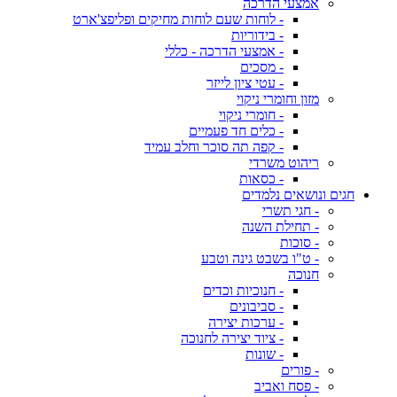
אמצעי הדרכה
- לוחות שעם לוחות מחיקים ופליפצ'ארט
- בידוריות
- אמצעי הדרכה - כללי
- מסכים
- עטי ציון לייזר
מזון וחומרי ניקוי
- חומרי ניקוי
- כלים חד פעמיים
- קפה תה סוכר וחלב עמיד
ריהוט משרדי
- כסאות
חגים ונושאים נלמדים
- חגי תשרי
- תחילת השנה
- סוכות
- ט"ו בשבט גינה וטבע
חנוכה
- חנוכיות וכדים
- סביבונים
- ערכות יצירה
- ציוד יצירה לחנוכה
- שונות
- פורים
- פסח ואביב