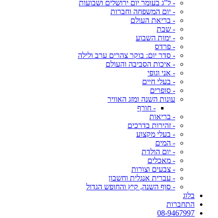
- ל"ג בעומר יום ירושלים ושבועות
- יום המשפחה וחברות
- בריאת העולם
- שבת
- ימות השבוע
- פרדס
- סדר יום: בוקר צהרים ערב ולילה
- איכות הסביבה והעולם
- אני וגופי
- בעלי חיים
- סופרים
עונות השנה ומזג האוויר
- חורף
- בריאות
- זהירות בדרכים
- בעלי מקצוע
- המים
- יום הולדת
- מאכלים
- צבעים וצורות
- עברית אנגלית וחשבון
- סוף השנה, קיץ והחופש הגדול
בלוג
התחברות
08-9467997