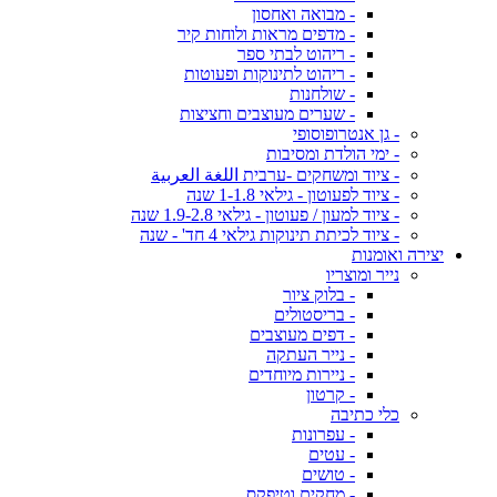
- מבואה ואחסון
- מדפים מראות ולוחות קיר
- ריהוט לבתי ספר
- ריהוט לתינוקות ופעוטות
- שולחנות
- שערים מעוצבים וחציצות
- גן אנטרופוסופי
- ימי הולדת ומסיבות
- ציוד ומשחקים -ערבית اللغة العربية
- ציוד לפעוטון - גילאי 1-1.8 שנה
- ציוד למעון / פעוטון - גילאי 1.9-2.8 שנה
- ציוד לכיתת תינוקות גילאי 4 חד' - שנה
יצירה ואומנות
נייר ומוצריו
- בלוק ציור
- בריסטולים
- דפים מעוצבים
- נייר העתקה
- ניירות מיוחדים
- קרטון
כלי כתיבה
- עפרונות
- עטים
- טושים
- מחקים וטיפקס