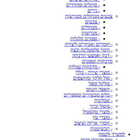
- סרגלים ומחדדים
- גירים
צבעים מכחולים ומברשות
- צבעים
- מכחולים
- מברשות
- ספוגים וגלגלות
- חומרים ואביזרים ליצירה
- חימר פלסטלינה ובצק
- דבק ואמצעי הדבקה
מדבקות וטפטים
- מדבקות עגולות
- מוצרי יצירה - כללי
- סול קלקר ומוקצפים
- פוליגל ומפל
- קאפה וקנווס
- כלים מכשירים ומספריים
- שבלונות
- פיסול וכיור
- מוצרי טקסטיל
- מוצרי עץ
- חומרי אריזה ועיצוב
- תכשיטנות
למשרד ולעסק
ציוד משרדי מקיף