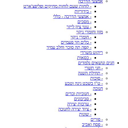
אמצעי הדרכה
- לוחות שעם לוחות מחיקים ופליפצ'ארט
- בידוריות
- אמצעי הדרכה - כללי
- מסכים
- עטי ציון לייזר
מזון וחומרי ניקוי
- חומרי ניקוי
- כלים חד פעמיים
- קפה תה סוכר וחלב עמיד
ריהוט משרדי
- כסאות
חגים ונושאים נלמדים
- חגי תשרי
- תחילת השנה
- סוכות
- ט"ו בשבט גינה וטבע
חנוכה
- חנוכיות וכדים
- סביבונים
- ערכות יצירה
- ציוד יצירה לחנוכה
- שונות
- פורים
- פסח ואביב