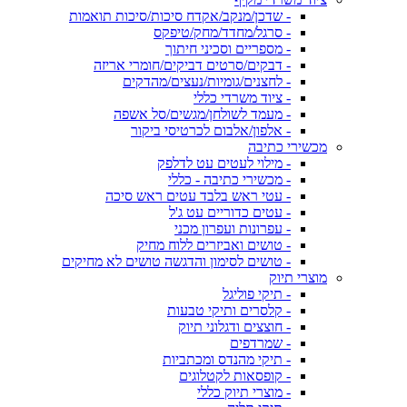
- שדכן/מנקב/אקדח סיכות/סיכות תואמות
- סרגל/מחדד/מחק/טיפקס
- מספריים וסכיני חיתוך
- דבקים/סרטים דביקים/חומרי אריזה
- לחצנים/גומיות/נעצים/מהדקים
- ציוד משרדי כללי
- מעמד לשולחן/מגשים/סל אשפה
- אלפון/אלבום לכרטיסי ביקור
מכשירי כתיבה
- מילוי לעטים עט לדלפק
- מכשירי כתיבה - כללי
- עטי ראש בלבד עטים ראש סיכה
- עטים כדוריים עט ג'ל
- עפרונות ועפרון מכני
- טושים ואביזרים ללוח מחיק
- טושים לסימון והדגשה טושים לא מחיקים
מוצרי תיוק
- תיקי פוליגל
- קלסרים ותיקי טבעות
- חוצצים ודגלוני תיוק
- שמרדפים
- תיקי מהנדס ומכתביות
- קופסאות לקטלוגים
- מוצרי תיוק כללי