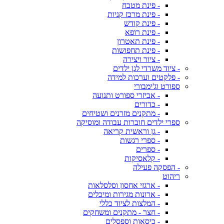
- פינת מטבח
- פינת מרכז קניות
- פינת קודש
- פינת רופא
- פינת תאטרון
- פינת תחפושות
- ציור ויצירה
- ציוד משרדי לגן ילדים
- פלקטים וערכות למידה
ספורט וג'ימבורי
- אביזרי ספורט ותנועה
- כדורים
- מתקנים מזרנים ושטיחים
ספרי ילדים חוברות עבודה ומוסיקה
- גן וראשית קריאה
- ספרי רגשות
- ספרים
- קלאסיקות
- הפסקה פעילה
ריהוט
- ארגזי אחסון וסלסלאות
- ארונות מגירות ומיכלים
- המלצות לציוד כללי
- חצר - מתקנים ומשחקים
- כיסאות וספסלים