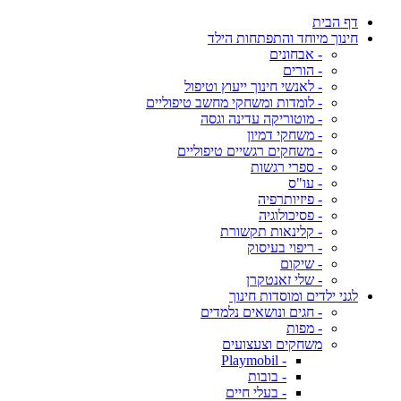
דף הבית
חינוך מיוחד והתפתחות הילד
- אבחונים
- הורים
- לאנשי חינוך ייעוץ וטיפול
- לומדות ומשחקי מחשב טיפוליים
- מוטוריקה עדינה וגסה
- משחקי דמיון
- משחקים רגשיים טיפוליים
- ספרי רגשות
- עו"ס
- פיזיותרפיה
- פסיכולוגיה
- קלינאות תקשורת
- ריפוי בעיסוק
- שיקום
- שלי זאנטקרן
לגני ילדים ומוסדות חינוך
- חגים ונושאים נלמדים
- מפות
משחקים וצעצועים
- Playmobil
- בובות
- בעלי חיים