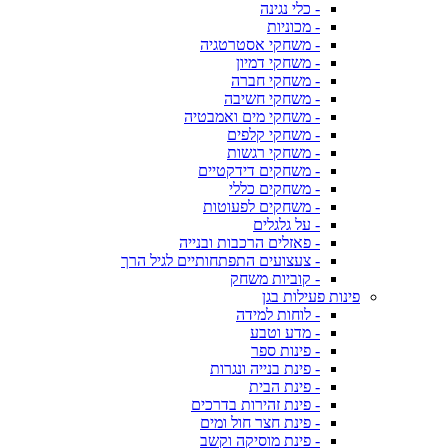
- כלי נגינה
- מכוניות
- משחקי אסטרטגיה
- משחקי דמיון
- משחקי חברה
- משחקי חשיבה
- משחקי מים ואמבטיה
- משחקי קלפים
- משחקי רגשות
- משחקים דידקטיים
- משחקים כללי
- משחקים לפעוטות
- על גלגלים
- פאזלים הרכבות ובנייה
- צעצועים התפתחותיים לגיל הרך
- קוביות משחק
פינות פעילות בגן
- לוחות למידה
- מדע וטבע
- פינות ספר
- פינת בנייה ונגרות
- פינת הבית
- פינת זהירות בדרכים
- פינת חצר חול ומים
- פינת מוסיקה וקשב