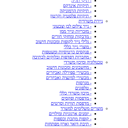
- תיקי תליה
- תיקיות אינדקס
- תיקיות הרמוניקה
- תיקיות פלסטיק וקרטון
ניירת משרדית
- נייר צילום לבן וצבעוני
- מזכריות ונייר ממו
- מדבקות ומחזקי חורים
- גלילי נייר לקופות ומכונות חישוב
- מוצרי נייר כללי
- פנקסים כרטיסיות ומעטפות
- מחברות דפדפות ובלוקים לכתיבה
טכנולוגיה ומיכון משרדי
- מחשבונים ומכונות חישוב
- מכשירי ספירלה ואביזרים
- מכשירי למינציה ואביזרים
- מגרסות
- טלפונים
- מיכון משרדי כללי
- מדפסות ופקסים
- מדפסת תוויות וסרטים
מוצרים משלימים למשרד
- יומנים ארגוניות ומילויים
- קופות מתכת וכספות
- תיבת דואר וארון מפתחות