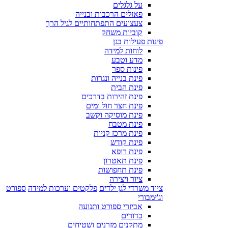
על גלגלים
פאזלים הרכבות ובנייה
צעצועים התפתחותיים לגיל הרך
קוביות משחק
פינות פעילות בגן
לוחות למידה
מדע וטבע
פינות ספר
פינת בנייה ונגרות
פינת הבית
פינת זהירות בדרכים
פינת חצר חול ומים
פינת מוסיקה וקשב
פינת מטבח
פינת מרכז קניות
פינת קודש
פינת רופא
פינת תאטרון
פינת תחפושות
ציור ויצירה
ציוד משרדי לגן ילדים
פלקטים וערכות למידה
ספורט
וג'ימבורי
אביזרי ספורט ותנועה
כדורים
מתקנים מזרנים ושטיחים