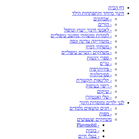
דף הבית
חינוך מיוחד והתפתחות הילד
- אבחונים
- הורים
- לאנשי חינוך ייעוץ וטיפול
- לומדות ומשחקי מחשב טיפוליים
- מוטוריקה עדינה וגסה
- משחקי דמיון
- משחקים רגשיים טיפוליים
- ספרי רגשות
- עו"ס
- פיזיותרפיה
- פסיכולוגיה
- קלינאות תקשורת
- ריפוי בעיסוק
- שיקום
- שלי זאנטקרן
לגני ילדים ומוסדות חינוך
- חגים ונושאים נלמדים
- מפות
משחקים וצעצועים
- Playmobil
- בובות
- בעלי חיים