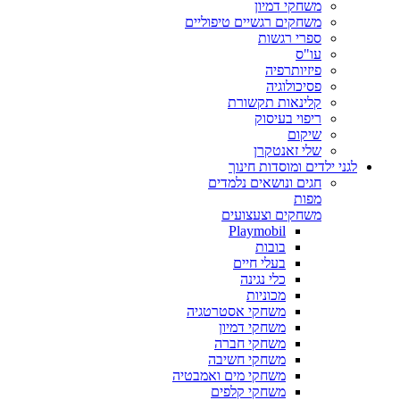
משחקי דמיון
משחקים רגשיים טיפוליים
ספרי רגשות
עו"ס
פיזיותרפיה
פסיכולוגיה
קלינאות תקשורת
ריפוי בעיסוק
שיקום
שלי זאנטקרן
לגני ילדים ומוסדות חינוך
חגים ונושאים נלמדים
מפות
משחקים וצעצועים
Playmobil
בובות
בעלי חיים
כלי נגינה
מכוניות
משחקי אסטרטגיה
משחקי דמיון
משחקי חברה
משחקי חשיבה
משחקי מים ואמבטיה
משחקי קלפים