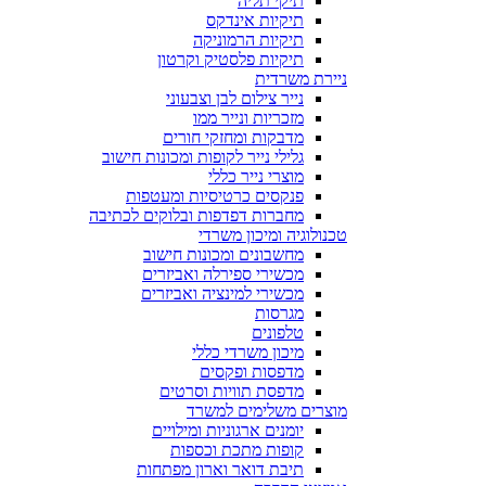
תיקי תליה
תיקיות אינדקס
תיקיות הרמוניקה
תיקיות פלסטיק וקרטון
ניירת משרדית
נייר צילום לבן וצבעוני
מזכריות ונייר ממו
מדבקות ומחזקי חורים
גלילי נייר לקופות ומכונות חישוב
מוצרי נייר כללי
פנקסים כרטיסיות ומעטפות
מחברות דפדפות ובלוקים לכתיבה
טכנולוגיה ומיכון משרדי
מחשבונים ומכונות חישוב
מכשירי ספירלה ואביזרים
מכשירי למינציה ואביזרים
מגרסות
טלפונים
מיכון משרדי כללי
מדפסות ופקסים
מדפסת תוויות וסרטים
מוצרים משלימים למשרד
יומנים ארגוניות ומילויים
קופות מתכת וכספות
תיבת דואר וארון מפתחות