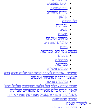
דפים מעוצבים
נייר העתקה
ניירות מיוחדים
קרטון
כלי כתיבה
עפרונות
עטים
טושים
מחקים וטיפקס
סרגלים ומחדדים
גירים
צבעים מכחולים ומברשות
צבעים
מכחולים
מברשות
ספוגים וגלגלות
חומרים ואביזרים ליצירה
חימר פלסטלינה ובצק
דבק
ואמצעי הדבקה
מדבקות וטפטים
מדבקות עגולות
מוצרי יצירה - כללי
סול קלקר ומוקצפים
פוליגל ומפל
קאפה וקנווס
כלים מכשירים ומספריים
שבלונות
פיסול וכיור
מוצרי טקסטיל
מוצרי עץ
חומרי אריזה
ועיצוב
תכשיטנות
למשרד ולעסק
ציוד משרדי מקיף