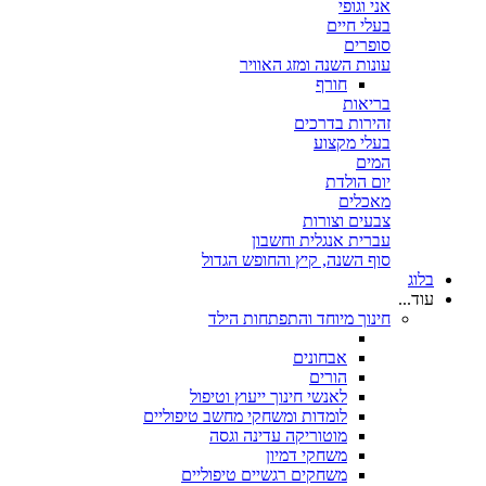
אני וגופי
בעלי חיים
סופרים
עונות השנה ומזג האוויר
חורף
בריאות
זהירות בדרכים
בעלי מקצוע
המים
יום הולדת
מאכלים
צבעים וצורות
עברית אנגלית וחשבון
סוף השנה, קיץ והחופש הגדול
בלוג
עוד...
חינוך מיוחד והתפתחות הילד
אבחונים
הורים
לאנשי חינוך ייעוץ וטיפול
לומדות ומשחקי מחשב טיפוליים
מוטוריקה עדינה וגסה
משחקי דמיון
משחקים רגשיים טיפוליים