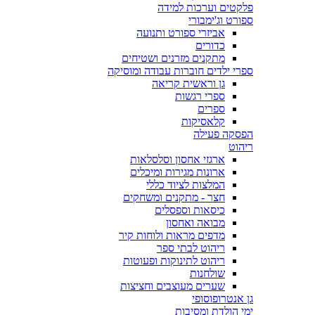
פלקטים וערכות למידה
ספורט וג'ימבורי
אביזרי ספורט ותנועה
כדורים
מתקנים מזרנים ושטיחים
ספרי ילדים חוברות עבודה ומוסיקה
גן וראשית קריאה
ספרי רגשות
ספרים
קלאסיקות
הפסקה פעילה
ריהוט
ארגזי אחסון וסלסלאות
ארונות מגירות ומיכלים
המלצות לציוד כללי
חצר - מתקנים ומשחקים
כיסאות וספסלים
מבואה ואחסון
מדפים מראות ולוחות קיר
ריהוט לבתי ספר
ריהוט לתינוקות ופעוטות
שולחנות
שערים מעוצבים וחציצות
גן אנטרופוסופי
ימי הולדת ומסיבות