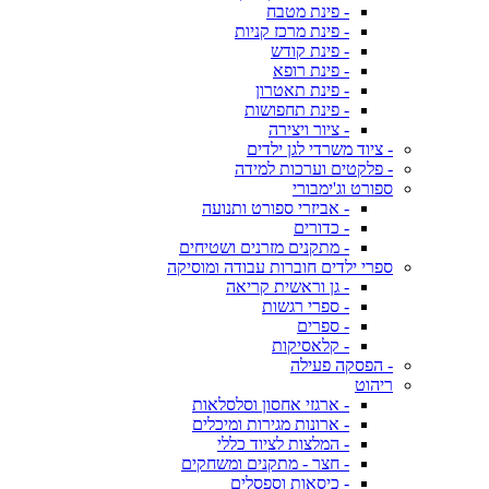
- פינת מטבח
- פינת מרכז קניות
- פינת קודש
- פינת רופא
- פינת תאטרון
- פינת תחפושות
- ציור ויצירה
- ציוד משרדי לגן ילדים
- פלקטים וערכות למידה
ספורט וג'ימבורי
- אביזרי ספורט ותנועה
- כדורים
- מתקנים מזרנים ושטיחים
ספרי ילדים חוברות עבודה ומוסיקה
- גן וראשית קריאה
- ספרי רגשות
- ספרים
- קלאסיקות
- הפסקה פעילה
ריהוט
- ארגזי אחסון וסלסלאות
- ארונות מגירות ומיכלים
- המלצות לציוד כללי
- חצר - מתקנים ומשחקים
- כיסאות וספסלים