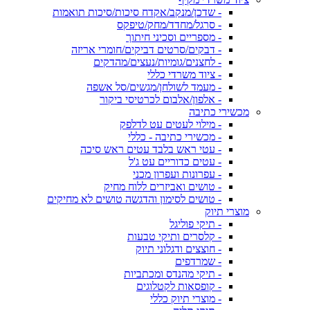
- שדכן/מנקב/אקדח סיכות/סיכות תואמות
- סרגל/מחדד/מחק/טיפקס
- מספריים וסכיני חיתוך
- דבקים/סרטים דביקים/חומרי אריזה
- לחצנים/גומיות/נעצים/מהדקים
- ציוד משרדי כללי
- מעמד לשולחן/מגשים/סל אשפה
- אלפון/אלבום לכרטיסי ביקור
מכשירי כתיבה
- מילוי לעטים עט לדלפק
- מכשירי כתיבה - כללי
- עטי ראש בלבד עטים ראש סיכה
- עטים כדוריים עט ג'ל
- עפרונות ועפרון מכני
- טושים ואביזרים ללוח מחיק
- טושים לסימון והדגשה טושים לא מחיקים
מוצרי תיוק
- תיקי פוליגל
- קלסרים ותיקי טבעות
- חוצצים ודגלוני תיוק
- שמרדפים
- תיקי מהנדס ומכתביות
- קופסאות לקטלוגים
- מוצרי תיוק כללי