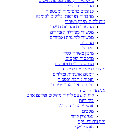
גלילי נייר לקופות ומכונות חישוב
מוצרי נייר כללי
פנקסים כרטיסיות ומעטפות
מחברות דפדפות ובלוקים לכתיבה
טכנולוגיה ומיכון משרדי
מחשבונים ומכונות חישוב
מכשירי ספירלה ואביזרים
מכשירי למינציה ואביזרים
מגרסות
טלפונים
מיכון משרדי כללי
מדפסות ופקסים
מדפסת תוויות וסרטים
מוצרים משלימים למשרד
יומנים ארגוניות ומילויים
קופות מתכת וכספות
תיבת דואר וארון מפתחות
אמצעי הדרכה
לוחות שעם לוחות מחיקים ופליפצ'ארט
בידוריות
אמצעי הדרכה - כללי
מסכים
עטי ציון לייזר
מזון וחומרי ניקוי
חומרי ניקוי