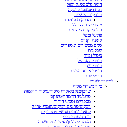
חימר פלסטלינה ובצק
דבק ואמצעי הדבקה
מדבקות וטפטים
מדבקות עגולות
מוצרי יצירה - כללי
סול קלקר ומוקצפים
פוליגל ומפל
קאפה וקנווס
כלים מכשירים ומספריים
שבלונות
פיסול וכיור
מוצרי טקסטיל
מוצרי עץ
חומרי אריזה ועיצוב
תכשיטנות
למשרד ולעסק
ציוד משרדי מקיף
שדכן/מנקב/אקדח סיכות/סיכות תואמות
סרגל/מחדד/מחק/טיפקס
מספריים וסכיני חיתוך
דבקים/סרטים דביקים/חומרי אריזה
לחצנים/גומיות/נעצים/מהדקים
ציוד משרדי כללי
מעמד לשולחן/מגשים/סל אשפה
אלפון/אלבום לכרטיסי ביקור