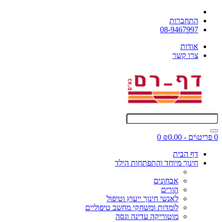
התחברות
08-9467997
אודות
צרו קשר
0 פריט\ים - ₪0.00
0
דף הבית
חינוך מיוחד והתפתחות הילד
אבחונים
הורים
לאנשי חינוך ייעוץ וטיפול
לומדות ומשחקי מחשב טיפוליים
מוטוריקה עדינה וגסה