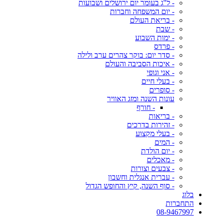
- ל"ג בעומר יום ירושלים ושבועות
- יום המשפחה וחברות
- בריאת העולם
- שבת
- ימות השבוע
- פרדס
- סדר יום: בוקר צהרים ערב ולילה
- איכות הסביבה והעולם
- אני וגופי
- בעלי חיים
- סופרים
עונות השנה ומזג האוויר
- חורף
- בריאות
- זהירות בדרכים
- בעלי מקצוע
- המים
- יום הולדת
- מאכלים
- צבעים וצורות
- עברית אנגלית וחשבון
- סוף השנה, קיץ והחופש הגדול
בלוג
התחברות
08-9467997