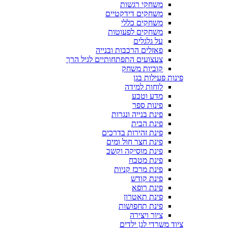
משחקי רגשות
משחקים דידקטיים
משחקים כללי
משחקים לפעוטות
על גלגלים
פאזלים הרכבות ובנייה
צעצועים התפתחותיים לגיל הרך
קוביות משחק
פינות פעילות בגן
לוחות למידה
מדע וטבע
פינות ספר
פינת בנייה ונגרות
פינת הבית
פינת זהירות בדרכים
פינת חצר חול ומים
פינת מוסיקה וקשב
פינת מטבח
פינת מרכז קניות
פינת קודש
פינת רופא
פינת תאטרון
פינת תחפושות
ציור ויצירה
ציוד משרדי לגן ילדים