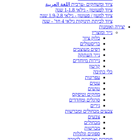
ציוד ומשחקים -ערבית اللغة العربية
ציוד לפעוטון - גילאי 1-1.8 שנה
ציוד למעון / פעוטון - גילאי 1.9-2.8 שנה
ציוד לכיתת תינוקות גילאי 4 חד' - שנה
יצירה ואומנות
נייר ומוצריו
בלוק ציור
בריסטולים
דפים מעוצבים
נייר העתקה
ניירות מיוחדים
קרטון
כלי כתיבה
עפרונות
עטים
טושים
מחקים וטיפקס
סרגלים ומחדדים
גירים
צבעים מכחולים ומברשות
צבעים
מכחולים
מברשות
ספוגים וגלגלות
חומרים ואביזרים ליצירה