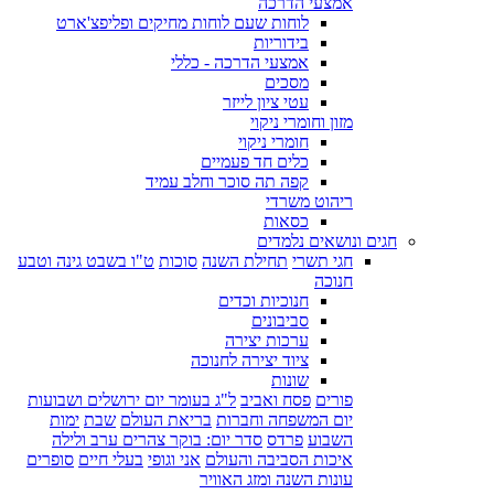
אמצעי הדרכה
לוחות שעם לוחות מחיקים ופליפצ'ארט
בידוריות
אמצעי הדרכה - כללי
מסכים
עטי ציון לייזר
מזון וחומרי ניקוי
חומרי ניקוי
כלים חד פעמיים
קפה תה סוכר וחלב עמיד
ריהוט משרדי
כסאות
חגים ונושאים נלמדים
חגי תשרי
תחילת השנה
סוכות
ט"ו בשבט גינה וטבע
חנוכה
חנוכיות וכדים
סביבונים
ערכות יצירה
ציוד יצירה לחנוכה
שונות
פורים
פסח ואביב
ל"ג בעומר יום ירושלים ושבועות
יום המשפחה וחברות
בריאת העולם
שבת
ימות
השבוע
פרדס
סדר יום: בוקר צהרים ערב ולילה
איכות הסביבה והעולם
אני וגופי
בעלי חיים
סופרים
עונות השנה ומזג האוויר