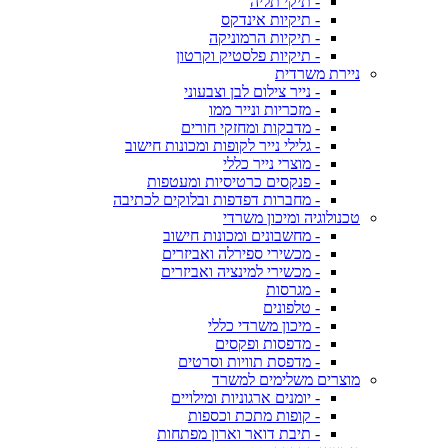
- תיקי תליה
- תיקיות אינדקס
- תיקיות הרמוניקה
- תיקיות פלסטיק וקרטון
ניירת משרדית
- נייר צילום לבן וצבעוני
- מזכריות ונייר ממו
- מדבקות ומחזקי חורים
- גלילי נייר לקופות ומכונות חישוב
- מוצרי נייר כללי
- פנקסים כרטיסיות ומעטפות
- מחברות דפדפות ובלוקים לכתיבה
טכנולוגיה ומיכון משרדי
- מחשבונים ומכונות חישוב
- מכשירי ספירלה ואביזרים
- מכשירי למינציה ואביזרים
- מגרסות
- טלפונים
- מיכון משרדי כללי
- מדפסות ופקסים
- מדפסת תוויות וסרטים
מוצרים משלימים למשרד
- יומנים ארגוניות ומילויים
- קופות מתכת וכספות
- תיבת דואר וארון מפתחות