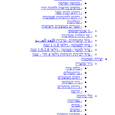
- מבואה ואחסון
- מדפים מראות ולוחות קיר
- ריהוט לבתי ספר
- ריהוט לתינוקות ופעוטות
- שולחנות
- שערים מעוצבים וחציצות
- גן אנטרופוסופי
- ימי הולדת ומסיבות
- ציוד ומשחקים -ערבית اللغة العربية
- ציוד לפעוטון - גילאי 1-1.8 שנה
- ציוד למעון / פעוטון - גילאי 1.9-2.8 שנה
- ציוד לכיתת תינוקות גילאי 4 חד' - שנה
יצירה ואומנות
נייר ומוצריו
- בלוק ציור
- בריסטולים
- דפים מעוצבים
- נייר העתקה
- ניירות מיוחדים
- קרטון
כלי כתיבה
- עפרונות
- עטים
- טושים
- מחקים וטיפקס