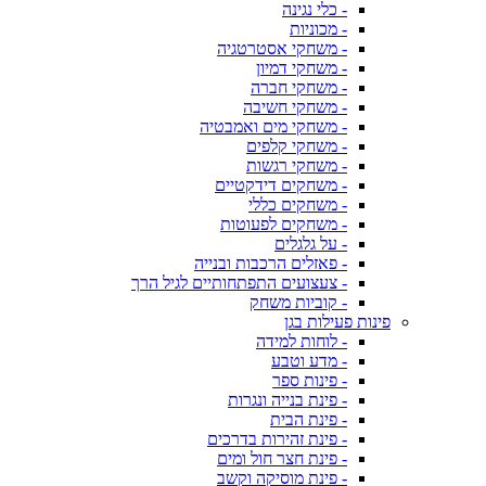
- כלי נגינה
- מכוניות
- משחקי אסטרטגיה
- משחקי דמיון
- משחקי חברה
- משחקי חשיבה
- משחקי מים ואמבטיה
- משחקי קלפים
- משחקי רגשות
- משחקים דידקטיים
- משחקים כללי
- משחקים לפעוטות
- על גלגלים
- פאזלים הרכבות ובנייה
- צעצועים התפתחותיים לגיל הרך
- קוביות משחק
פינות פעילות בגן
- לוחות למידה
- מדע וטבע
- פינות ספר
- פינת בנייה ונגרות
- פינת הבית
- פינת זהירות בדרכים
- פינת חצר חול ומים
- פינת מוסיקה וקשב