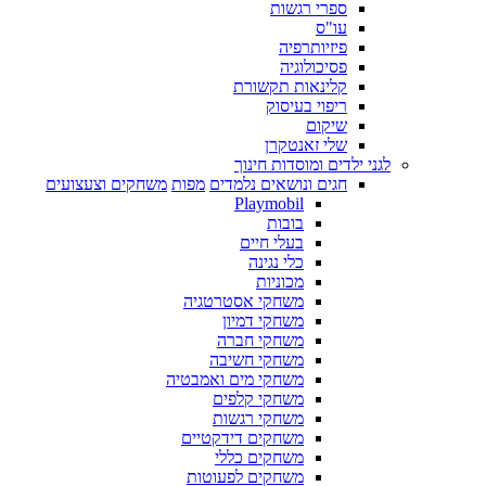
ספרי רגשות
עו"ס
פיזיותרפיה
פסיכולוגיה
קלינאות תקשורת
ריפוי בעיסוק
שיקום
שלי זאנטקרן
לגני ילדים ומוסדות חינוך
חגים ונושאים נלמדים
מפות
משחקים וצעצועים
Playmobil
בובות
בעלי חיים
כלי נגינה
מכוניות
משחקי אסטרטגיה
משחקי דמיון
משחקי חברה
משחקי חשיבה
משחקי מים ואמבטיה
משחקי קלפים
משחקי רגשות
משחקים דידקטיים
משחקים כללי
משחקים לפעוטות