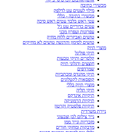
מכשירי כתיבה
מילוי לעטים עט לדלפק
מכשירי כתיבה - כללי
עטי ראש בלבד עטים ראש סיכה
עטים כדוריים עט ג'ל
עפרונות ועפרון מכני
טושים ואביזרים ללוח מחיק
טושים לסימון והדגשה טושים לא מחיקים
מוצרי תיוק
תיקי פוליגל
קלסרים ותיקי טבעות
חוצצים ודגלוני תיוק
שמרדפים
תיקי מהנדס ומכתביות
קופסאות לקטלוגים
מוצרי תיוק כללי
תיקי תליה
תיקיות אינדקס
תיקיות הרמוניקה
תיקיות פלסטיק וקרטון
ניירת משרדית
נייר צילום לבן וצבעוני
מזכריות ונייר ממו
מדבקות ומחזקי חורים