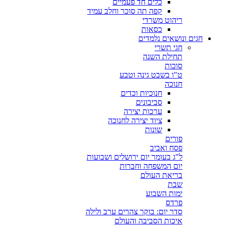
כלים חד פעמיים
קפה תה סוכר וחלב עמיד
ריהוט משרדי
כסאות
חגים ונושאים נלמדים
חגי תשרי
תחילת השנה
סוכות
ט"ו בשבט גינה וטבע
חנוכה
חנוכיות וכדים
סביבונים
ערכות יצירה
ציוד יצירה לחנוכה
שונות
פורים
פסח ואביב
ל"ג בעומר יום ירושלים ושבועות
יום המשפחה וחברות
בריאת העולם
שבת
ימות השבוע
פרדס
סדר יום: בוקר צהרים ערב ולילה
איכות הסביבה והעולם