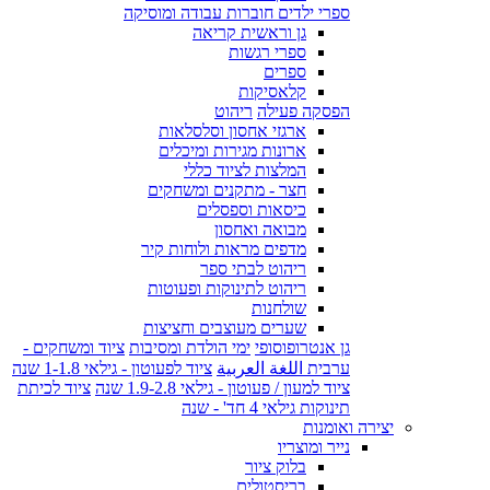
ספרי ילדים חוברות עבודה ומוסיקה
גן וראשית קריאה
ספרי רגשות
ספרים
קלאסיקות
הפסקה פעילה
ריהוט
ארגזי אחסון וסלסלאות
ארונות מגירות ומיכלים
המלצות לציוד כללי
חצר - מתקנים ומשחקים
כיסאות וספסלים
מבואה ואחסון
מדפים מראות ולוחות קיר
ריהוט לבתי ספר
ריהוט לתינוקות ופעוטות
שולחנות
שערים מעוצבים וחציצות
גן אנטרופוסופי
ימי הולדת ומסיבות
ציוד ומשחקים -
ערבית اللغة العربية
ציוד לפעוטון - גילאי 1-1.8 שנה
ציוד למעון / פעוטון - גילאי 1.9-2.8 שנה
ציוד לכיתת
תינוקות גילאי 4 חד' - שנה
יצירה ואומנות
נייר ומוצריו
בלוק ציור
בריסטולים