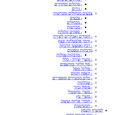
- סרגלים ומחדדים
- גירים
צבעים מכחולים ומברשות
- צבעים
- מכחולים
- מברשות
- ספוגים וגלגלות
- חומרים ואביזרים ליצירה
- חימר פלסטלינה ובצק
- דבק ואמצעי הדבקה
מדבקות וטפטים
- מדבקות עגולות
- מוצרי יצירה - כללי
- סול קלקר ומוקצפים
- פוליגל ומפל
- קאפה וקנווס
- כלים מכשירים ומספריים
- שבלונות
- פיסול וכיור
- מוצרי טקסטיל
- מוצרי עץ
- חומרי אריזה ועיצוב
- תכשיטנות
למשרד ולעסק
ציוד משרדי מקיף