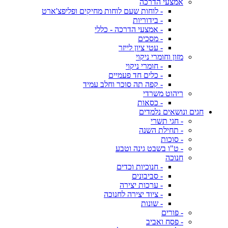
אמצעי הדרכה
- לוחות שעם לוחות מחיקים ופליפצ'ארט
- בידוריות
- אמצעי הדרכה - כללי
- מסכים
- עטי ציון לייזר
מזון וחומרי ניקוי
- חומרי ניקוי
- כלים חד פעמיים
- קפה תה סוכר וחלב עמיד
ריהוט משרדי
- כסאות
חגים ונושאים נלמדים
- חגי תשרי
- תחילת השנה
- סוכות
- ט"ו בשבט גינה וטבע
חנוכה
- חנוכיות וכדים
- סביבונים
- ערכות יצירה
- ציוד יצירה לחנוכה
- שונות
- פורים
- פסח ואביב