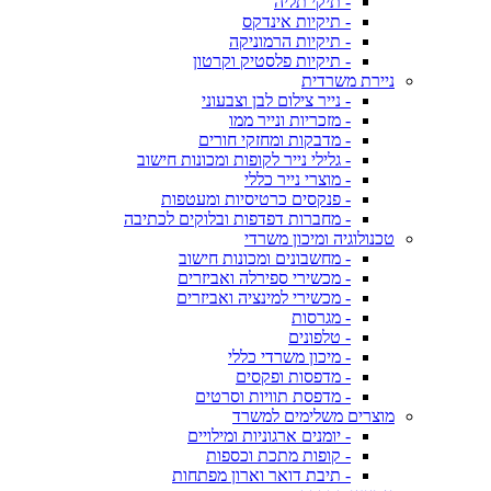
- תיקי תליה
- תיקיות אינדקס
- תיקיות הרמוניקה
- תיקיות פלסטיק וקרטון
ניירת משרדית
- נייר צילום לבן וצבעוני
- מזכריות ונייר ממו
- מדבקות ומחזקי חורים
- גלילי נייר לקופות ומכונות חישוב
- מוצרי נייר כללי
- פנקסים כרטיסיות ומעטפות
- מחברות דפדפות ובלוקים לכתיבה
טכנולוגיה ומיכון משרדי
- מחשבונים ומכונות חישוב
- מכשירי ספירלה ואביזרים
- מכשירי למינציה ואביזרים
- מגרסות
- טלפונים
- מיכון משרדי כללי
- מדפסות ופקסים
- מדפסת תוויות וסרטים
מוצרים משלימים למשרד
- יומנים ארגוניות ומילויים
- קופות מתכת וכספות
- תיבת דואר וארון מפתחות