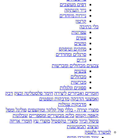
דפים מעוצבים
נייר העתקה
ניירות מיוחדים
קרטון
כלי כתיבה
עפרונות
עטים
טושים
מחקים וטיפקס
סרגלים ומחדדים
גירים
צבעים מכחולים ומברשות
צבעים
מכחולים
מברשות
ספוגים וגלגלות
חומרים ואביזרים ליצירה
חימר פלסטלינה ובצק
דבק
ואמצעי הדבקה
מדבקות וטפטים
מדבקות עגולות
מוצרי יצירה - כללי
סול קלקר ומוקצפים
פוליגל ומפל
קאפה וקנווס
כלים מכשירים ומספריים
שבלונות
פיסול וכיור
מוצרי טקסטיל
מוצרי עץ
חומרי אריזה
ועיצוב
תכשיטנות
למשרד ולעסק
ציוד משרדי מקיף