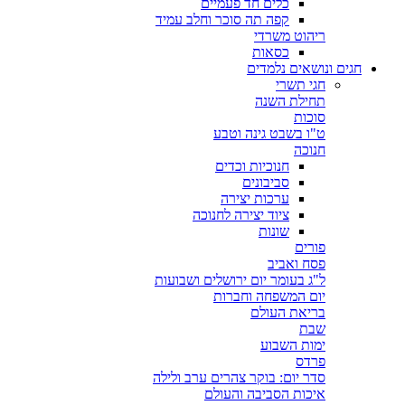
כלים חד פעמיים
קפה תה סוכר וחלב עמיד
ריהוט משרדי
כסאות
חגים ונושאים נלמדים
חגי תשרי
תחילת השנה
סוכות
ט"ו בשבט גינה וטבע
חנוכה
חנוכיות וכדים
סביבונים
ערכות יצירה
ציוד יצירה לחנוכה
שונות
פורים
פסח ואביב
ל"ג בעומר יום ירושלים ושבועות
יום המשפחה וחברות
בריאת העולם
שבת
ימות השבוע
פרדס
סדר יום: בוקר צהרים ערב ולילה
איכות הסביבה והעולם