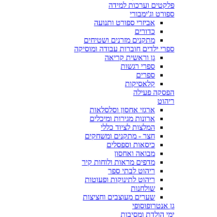
פלקטים וערכות למידה
ספורט וג'ימבורי
אביזרי ספורט ותנועה
כדורים
מתקנים מזרנים ושטיחים
ספרי ילדים חוברות עבודה ומוסיקה
גן וראשית קריאה
ספרי רגשות
ספרים
קלאסיקות
הפסקה פעילה
ריהוט
ארגזי אחסון וסלסלאות
ארונות מגירות ומיכלים
המלצות לציוד כללי
חצר - מתקנים ומשחקים
כיסאות וספסלים
מבואה ואחסון
מדפים מראות ולוחות קיר
ריהוט לבתי ספר
ריהוט לתינוקות ופעוטות
שולחנות
שערים מעוצבים וחציצות
גן אנטרופוסופי
ימי הולדת ומסיבות