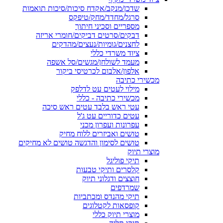
שדכן/מנקב/אקדח סיכות/סיכות תואמות
סרגל/מחדד/מחק/טיפקס
מספריים וסכיני חיתוך
דבקים/סרטים דביקים/חומרי אריזה
לחצנים/גומיות/נעצים/מהדקים
ציוד משרדי כללי
מעמד לשולחן/מגשים/סל אשפה
אלפון/אלבום לכרטיסי ביקור
מכשירי כתיבה
מילוי לעטים עט לדלפק
מכשירי כתיבה - כללי
עטי ראש בלבד עטים ראש סיכה
עטים כדוריים עט ג'ל
עפרונות ועפרון מכני
טושים ואביזרים ללוח מחיק
טושים לסימון והדגשה טושים לא מחיקים
מוצרי תיוק
תיקי פוליגל
קלסרים ותיקי טבעות
חוצצים ודגלוני תיוק
שמרדפים
תיקי מהנדס ומכתביות
קופסאות לקטלוגים
מוצרי תיוק כללי