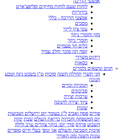
אמצעי הדרכה
לוחות שעם לוחות מחיקים ופליפצ'ארט
בידוריות
אמצעי הדרכה - כללי
מסכים
עטי ציון לייזר
מזון וחומרי ניקוי
חומרי ניקוי
כלים חד פעמיים
קפה תה סוכר וחלב עמיד
ריהוט משרדי
כסאות
חגים ונושאים נלמדים
חגי תשרי
תחילת השנה
סוכות
ט"ו בשבט גינה וטבע
חנוכה
חנוכיות וכדים
סביבונים
ערכות יצירה
ציוד יצירה לחנוכה
שונות
פורים
פסח ואביב
ל"ג בעומר יום ירושלים ושבועות
יום המשפחה וחברות
בריאת העולם
שבת
ימות
השבוע
פרדס
סדר יום: בוקר צהרים ערב ולילה
איכות הסביבה והעולם
אני וגופי
בעלי חיים
סופרים
עונות השנה ומזג האוויר