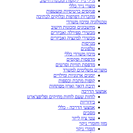
גלילי נייר לקופות ומכונות חישוב
מוצרי נייר כללי
פנקסים כרטיסיות ומעטפות
מחברות דפדפות ובלוקים לכתיבה
טכנולוגיה ומיכון משרדי
מחשבונים ומכונות חישוב
מכשירי ספירלה ואביזרים
מכשירי למינציה ואביזרים
מגרסות
טלפונים
מיכון משרדי כללי
מדפסות ופקסים
מדפסת תוויות וסרטים
מוצרים משלימים למשרד
יומנים ארגוניות ומילויים
קופות מתכת וכספות
תיבת דואר וארון מפתחות
אמצעי הדרכה
לוחות שעם לוחות מחיקים ופליפצ'ארט
בידוריות
אמצעי הדרכה - כללי
מסכים
עטי ציון לייזר
מזון וחומרי ניקוי
חומרי ניקוי