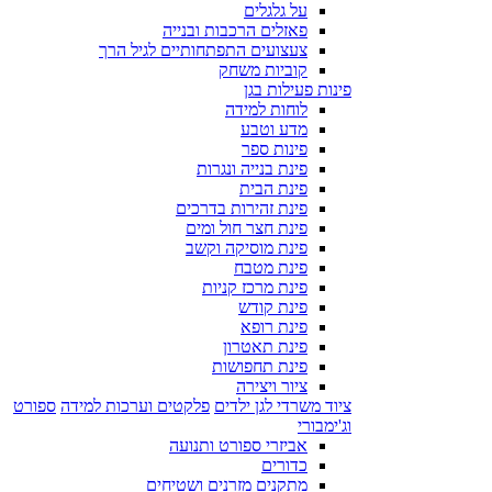
על גלגלים
פאזלים הרכבות ובנייה
צעצועים התפתחותיים לגיל הרך
קוביות משחק
פינות פעילות בגן
לוחות למידה
מדע וטבע
פינות ספר
פינת בנייה ונגרות
פינת הבית
פינת זהירות בדרכים
פינת חצר חול ומים
פינת מוסיקה וקשב
פינת מטבח
פינת מרכז קניות
פינת קודש
פינת רופא
פינת תאטרון
פינת תחפושות
ציור ויצירה
ציוד משרדי לגן ילדים
פלקטים וערכות למידה
ספורט
וג'ימבורי
אביזרי ספורט ותנועה
כדורים
מתקנים מזרנים ושטיחים