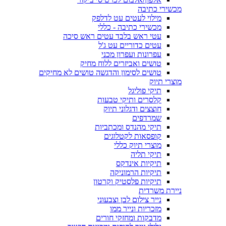
מכשירי כתיבה
מילוי לעטים עט לדלפק
מכשירי כתיבה - כללי
עטי ראש בלבד עטים ראש סיכה
עטים כדוריים עט ג'ל
עפרונות ועפרון מכני
טושים ואביזרים ללוח מחיק
טושים לסימון והדגשה טושים לא מחיקים
מוצרי תיוק
תיקי פוליגל
קלסרים ותיקי טבעות
חוצצים ודגלוני תיוק
שמרדפים
תיקי מהנדס ומכתביות
קופסאות לקטלוגים
מוצרי תיוק כללי
תיקי תליה
תיקיות אינדקס
תיקיות הרמוניקה
תיקיות פלסטיק וקרטון
ניירת משרדית
נייר צילום לבן וצבעוני
מזכריות ונייר ממו
מדבקות ומחזקי חורים