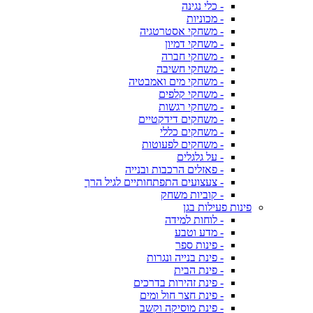
- כלי נגינה
- מכוניות
- משחקי אסטרטגיה
- משחקי דמיון
- משחקי חברה
- משחקי חשיבה
- משחקי מים ואמבטיה
- משחקי קלפים
- משחקי רגשות
- משחקים דידקטיים
- משחקים כללי
- משחקים לפעוטות
- על גלגלים
- פאזלים הרכבות ובנייה
- צעצועים התפתחותיים לגיל הרך
- קוביות משחק
פינות פעילות בגן
- לוחות למידה
- מדע וטבע
- פינות ספר
- פינת בנייה ונגרות
- פינת הבית
- פינת זהירות בדרכים
- פינת חצר חול ומים
- פינת מוסיקה וקשב