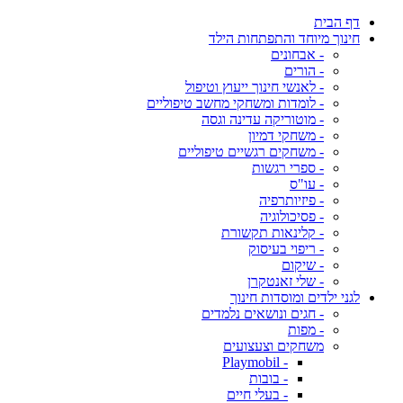
דף הבית
חינוך מיוחד והתפתחות הילד
- אבחונים
- הורים
- לאנשי חינוך ייעוץ וטיפול
- לומדות ומשחקי מחשב טיפוליים
- מוטוריקה עדינה וגסה
- משחקי דמיון
- משחקים רגשיים טיפוליים
- ספרי רגשות
- עו"ס
- פיזיותרפיה
- פסיכולוגיה
- קלינאות תקשורת
- ריפוי בעיסוק
- שיקום
- שלי זאנטקרן
לגני ילדים ומוסדות חינוך
- חגים ונושאים נלמדים
- מפות
משחקים וצעצועים
- Playmobil
- בובות
- בעלי חיים