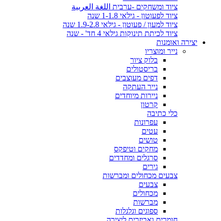
ציוד ומשחקים -ערבית اللغة العربية
ציוד לפעוטון - גילאי 1-1.8 שנה
ציוד למעון / פעוטון - גילאי 1.9-2.8 שנה
ציוד לכיתת תינוקות גילאי 4 חד' - שנה
יצירה ואומנות
נייר ומוצריו
בלוק ציור
בריסטולים
דפים מעוצבים
נייר העתקה
ניירות מיוחדים
קרטון
כלי כתיבה
עפרונות
עטים
טושים
מחקים וטיפקס
סרגלים ומחדדים
גירים
צבעים מכחולים ומברשות
צבעים
מכחולים
מברשות
ספוגים וגלגלות
חומרים ואביזרים ליצירה