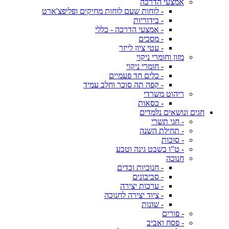
אמצעי הדרכה
- לוחות שעם לוחות מחיקים ופליפצ'ארט
- בידוריות
- אמצעי הדרכה - כללי
- מסכים
- עטי ציון לייזר
מזון וחומרי ניקוי
- חומרי ניקוי
- כלים חד פעמיים
- קפה תה סוכר וחלב עמיד
ריהוט משרדי
- כסאות
חגים ונושאים נלמדים
- חגי תשרי
- תחילת השנה
- סוכות
- ט"ו בשבט גינה וטבע
חנוכה
- חנוכיות וכדים
- סביבונים
- ערכות יצירה
- ציוד יצירה לחנוכה
- שונות
- פורים
- פסח ואביב