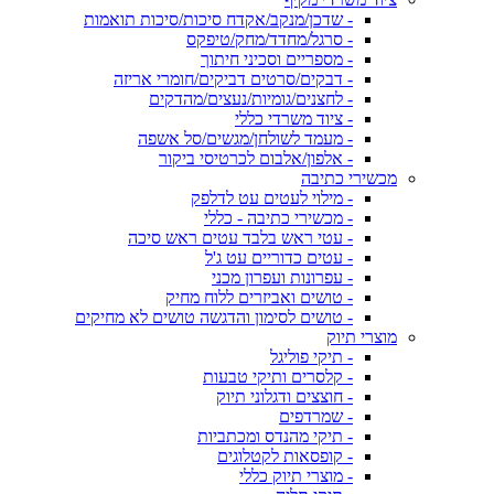
- שדכן/מנקב/אקדח סיכות/סיכות תואמות
- סרגל/מחדד/מחק/טיפקס
- מספריים וסכיני חיתוך
- דבקים/סרטים דביקים/חומרי אריזה
- לחצנים/גומיות/נעצים/מהדקים
- ציוד משרדי כללי
- מעמד לשולחן/מגשים/סל אשפה
- אלפון/אלבום לכרטיסי ביקור
מכשירי כתיבה
- מילוי לעטים עט לדלפק
- מכשירי כתיבה - כללי
- עטי ראש בלבד עטים ראש סיכה
- עטים כדוריים עט ג'ל
- עפרונות ועפרון מכני
- טושים ואביזרים ללוח מחיק
- טושים לסימון והדגשה טושים לא מחיקים
מוצרי תיוק
- תיקי פוליגל
- קלסרים ותיקי טבעות
- חוצצים ודגלוני תיוק
- שמרדפים
- תיקי מהנדס ומכתביות
- קופסאות לקטלוגים
- מוצרי תיוק כללי