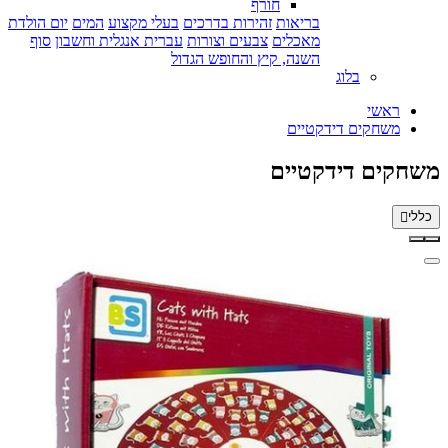
חורף
בריאות
זהירות בדרכים
בעלי מקצוע
המים
יום הולדת
מאכלים
צבעים וצורות
עברית אנגלית וחשבון
סוף
השנה, קיץ והחופש הגדול
בלוג
ראשי
משחקים דידקטיים
משחקים דידקטיים
כללי