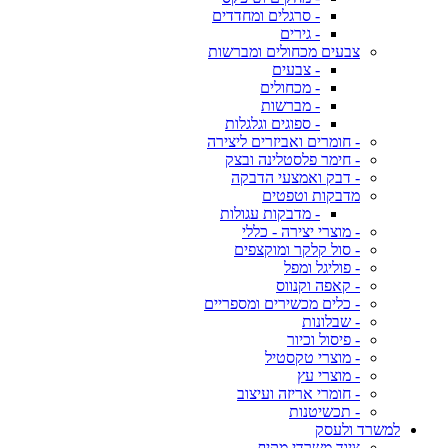
- סרגלים ומחדדים
- גירים
צבעים מכחולים ומברשות
- צבעים
- מכחולים
- מברשות
- ספוגים וגלגלות
- חומרים ואביזרים ליצירה
- חימר פלסטלינה ובצק
- דבק ואמצעי הדבקה
מדבקות וטפטים
- מדבקות עגולות
- מוצרי יצירה - כללי
- סול קלקר ומוקצפים
- פוליגל ומפל
- קאפה וקנווס
- כלים מכשירים ומספריים
- שבלונות
- פיסול וכיור
- מוצרי טקסטיל
- מוצרי עץ
- חומרי אריזה ועיצוב
- תכשיטנות
למשרד ולעסק
ציוד משרדי מקיף