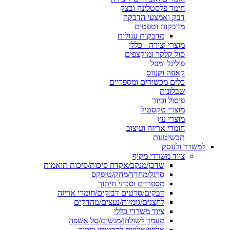
חימר פלסטלינה ובצק
דבק ואמצעי הדבקה
מדבקות וטפטים
מדבקות עגולות
מוצרי יצירה - כללי
סול קלקר ומוקצפים
פוליגל ומפל
קאפה וקנווס
כלים מכשירים ומספריים
שבלונות
פיסול וכיור
מוצרי טקסטיל
מוצרי עץ
חומרי אריזה ועיצוב
תכשיטנות
למשרד ולעסק
ציוד משרדי מקיף
שדכן/מנקב/אקדח סיכות/סיכות תואמות
סרגל/מחדד/מחק/טיפקס
מספריים וסכיני חיתוך
דבקים/סרטים דביקים/חומרי אריזה
לחצנים/גומיות/נעצים/מהדקים
ציוד משרדי כללי
מעמד לשולחן/מגשים/סל אשפה
אלפון/אלבום לכרטיסי ביקור