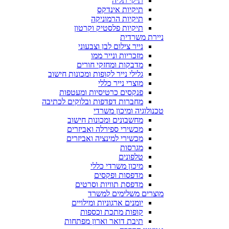
תיקי תליה
תיקיות אינדקס
תיקיות הרמוניקה
תיקיות פלסטיק וקרטון
ניירת משרדית
נייר צילום לבן וצבעוני
מזכריות ונייר ממו
מדבקות ומחזקי חורים
גלילי נייר לקופות ומכונות חישוב
מוצרי נייר כללי
פנקסים כרטיסיות ומעטפות
מחברות דפדפות ובלוקים לכתיבה
טכנולוגיה ומיכון משרדי
מחשבונים ומכונות חישוב
מכשירי ספירלה ואביזרים
מכשירי למינציה ואביזרים
מגרסות
טלפונים
מיכון משרדי כללי
מדפסות ופקסים
מדפסת תוויות וסרטים
מוצרים משלימים למשרד
יומנים ארגוניות ומילויים
קופות מתכת וכספות
תיבת דואר וארון מפתחות