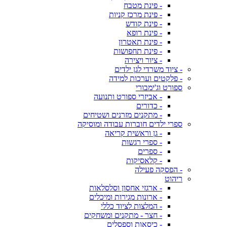
- פינת מטבח
- פינת מרכז קניות
- פינת קודש
- פינת רופא
- פינת תאטרון
- פינת תחפושות
- ציור ויצירה
- ציוד משרדי לגן ילדים
- פלקטים וערכות למידה
ספורט וג'ימבורי
- אביזרי ספורט ותנועה
- כדורים
- מתקנים מזרנים ושטיחים
ספרי ילדים חוברות עבודה ומוסיקה
- גן וראשית קריאה
- ספרי רגשות
- ספרים
- קלאסיקות
- הפסקה פעילה
ריהוט
- ארגזי אחסון וסלסלאות
- ארונות מגירות ומיכלים
- המלצות לציוד כללי
- חצר - מתקנים ומשחקים
- כיסאות וספסלים