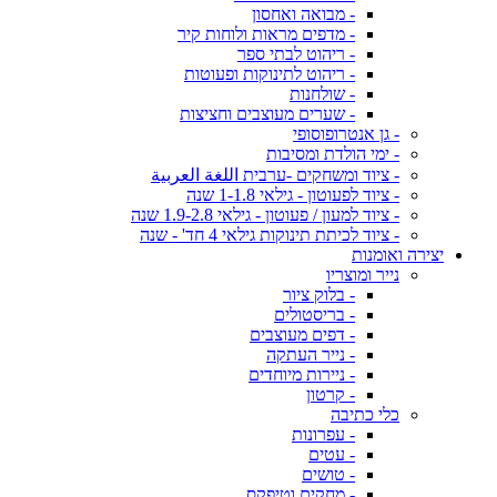
- מבואה ואחסון
- מדפים מראות ולוחות קיר
- ריהוט לבתי ספר
- ריהוט לתינוקות ופעוטות
- שולחנות
- שערים מעוצבים וחציצות
- גן אנטרופוסופי
- ימי הולדת ומסיבות
- ציוד ומשחקים -ערבית اللغة العربية
- ציוד לפעוטון - גילאי 1-1.8 שנה
- ציוד למעון / פעוטון - גילאי 1.9-2.8 שנה
- ציוד לכיתת תינוקות גילאי 4 חד' - שנה
יצירה ואומנות
נייר ומוצריו
- בלוק ציור
- בריסטולים
- דפים מעוצבים
- נייר העתקה
- ניירות מיוחדים
- קרטון
כלי כתיבה
- עפרונות
- עטים
- טושים
- מחקים וטיפקס