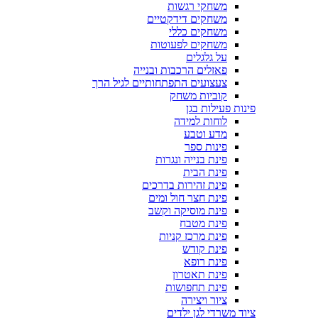
משחקי רגשות
משחקים דידקטיים
משחקים כללי
משחקים לפעוטות
על גלגלים
פאזלים הרכבות ובנייה
צעצועים התפתחותיים לגיל הרך
קוביות משחק
פינות פעילות בגן
לוחות למידה
מדע וטבע
פינות ספר
פינת בנייה ונגרות
פינת הבית
פינת זהירות בדרכים
פינת חצר חול ומים
פינת מוסיקה וקשב
פינת מטבח
פינת מרכז קניות
פינת קודש
פינת רופא
פינת תאטרון
פינת תחפושות
ציור ויצירה
ציוד משרדי לגן ילדים