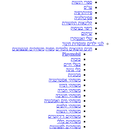
ספרי רגשות
עו"ס
פיזיותרפיה
פסיכולוגיה
קלינאות תקשורת
ריפוי בעיסוק
שיקום
שלי זאנטקרן
לגני ילדים ומוסדות חינוך
חגים ונושאים נלמדים
מפות
משחקים וצעצועים
Playmobil
בובות
בעלי חיים
כלי נגינה
מכוניות
משחקי אסטרטגיה
משחקי דמיון
משחקי חברה
משחקי חשיבה
משחקי מים ואמבטיה
משחקי קלפים
משחקי רגשות
משחקים דידקטיים
משחקים כללי
משחקים לפעוטות