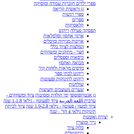
ספרי ילדים חוברות עבודה ומוסיקה
גן וראשית קריאה
ספרי רגשות
ספרים
קלאסיקות
הפסקה פעילה
ריהוט
ארגזי אחסון וסלסלאות
ארונות מגירות ומיכלים
המלצות לציוד כללי
חצר - מתקנים ומשחקים
כיסאות וספסלים
מבואה ואחסון
מדפים מראות ולוחות קיר
ריהוט לבתי ספר
ריהוט לתינוקות ופעוטות
שולחנות
שערים מעוצבים וחציצות
גן אנטרופוסופי
ימי הולדת ומסיבות
ציוד ומשחקים -
ערבית اللغة العربية
ציוד לפעוטון - גילאי 1-1.8 שנה
ציוד למעון / פעוטון - גילאי 1.9-2.8 שנה
ציוד לכיתת
תינוקות גילאי 4 חד' - שנה
יצירה ואומנות
נייר ומוצריו
בלוק ציור
בריסטולים