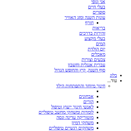
אני וגופי
בעלי חיים
סופרים
עונות השנה ומזג האוויר
חורף
בריאות
זהירות בדרכים
בעלי מקצוע
המים
יום הולדת
מאכלים
צבעים וצורות
עברית אנגלית וחשבון
סוף השנה, קיץ והחופש הגדול
בלוג
עוד...
חינוך מיוחד והתפתחות הילד
אבחונים
הורים
לאנשי חינוך ייעוץ וטיפול
לומדות ומשחקי מחשב טיפוליים
מוטוריקה עדינה וגסה
משחקי דמיון
משחקים רגשיים טיפוליים