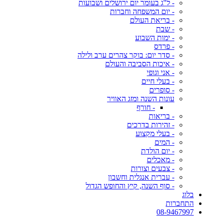
- ל"ג בעומר יום ירושלים ושבועות
- יום המשפחה וחברות
- בריאת העולם
- שבת
- ימות השבוע
- פרדס
- סדר יום: בוקר צהרים ערב ולילה
- איכות הסביבה והעולם
- אני וגופי
- בעלי חיים
- סופרים
עונות השנה ומזג האוויר
- חורף
- בריאות
- זהירות בדרכים
- בעלי מקצוע
- המים
- יום הולדת
- מאכלים
- צבעים וצורות
- עברית אנגלית וחשבון
- סוף השנה, קיץ והחופש הגדול
בלוג
התחברות
08-9467997