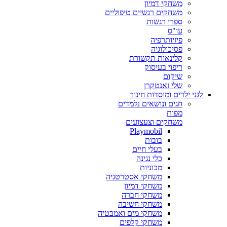
משחקי דמיון
משחקים רגשיים טיפוליים
ספרי רגשות
עו"ס
פיזיותרפיה
פסיכולוגיה
קלינאות תקשורת
ריפוי בעיסוק
שיקום
שלי זאנטקרן
לגני ילדים ומוסדות חינוך
חגים ונושאים נלמדים
מפות
משחקים וצעצועים
Playmobil
בובות
בעלי חיים
כלי נגינה
מכוניות
משחקי אסטרטגיה
משחקי דמיון
משחקי חברה
משחקי חשיבה
משחקי מים ואמבטיה
משחקי קלפים