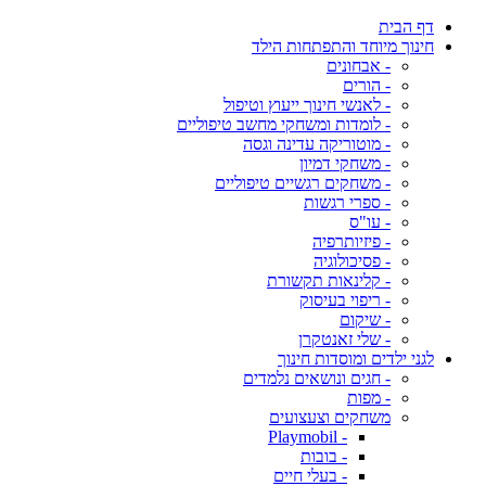
דף הבית
חינוך מיוחד והתפתחות הילד
- אבחונים
- הורים
- לאנשי חינוך ייעוץ וטיפול
- לומדות ומשחקי מחשב טיפוליים
- מוטוריקה עדינה וגסה
- משחקי דמיון
- משחקים רגשיים טיפוליים
- ספרי רגשות
- עו"ס
- פיזיותרפיה
- פסיכולוגיה
- קלינאות תקשורת
- ריפוי בעיסוק
- שיקום
- שלי זאנטקרן
לגני ילדים ומוסדות חינוך
- חגים ונושאים נלמדים
- מפות
משחקים וצעצועים
- Playmobil
- בובות
- בעלי חיים