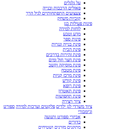
על גלגלים
פאזלים הרכבות ובנייה
צעצועים התפתחותיים לגיל הרך
קוביות משחק
פינות פעילות בגן
לוחות למידה
מדע וטבע
פינות ספר
פינת בנייה ונגרות
פינת הבית
פינת זהירות בדרכים
פינת חצר חול ומים
פינת מוסיקה וקשב
פינת מטבח
פינת מרכז קניות
פינת קודש
פינת רופא
פינת תאטרון
פינת תחפושות
ציור ויצירה
ציוד משרדי לגן ילדים
פלקטים וערכות למידה
ספורט
וג'ימבורי
אביזרי ספורט ותנועה
כדורים
מתקנים מזרנים ושטיחים