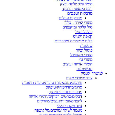
חימר פלסטלינה ובצק
דבק ואמצעי הדבקה
מדבקות וטפטים
מדבקות עגולות
מוצרי יצירה - כללי
סול קלקר ומוקצפים
פוליגל ומפל
קאפה וקנווס
כלים מכשירים ומספריים
שבלונות
פיסול וכיור
מוצרי טקסטיל
מוצרי עץ
חומרי אריזה ועיצוב
תכשיטנות
למשרד ולעסק
ציוד משרדי מקיף
שדכן/מנקב/אקדח סיכות/סיכות תואמות
סרגל/מחדד/מחק/טיפקס
מספריים וסכיני חיתוך
דבקים/סרטים דביקים/חומרי אריזה
לחצנים/גומיות/נעצים/מהדקים
ציוד משרדי כללי
מעמד לשולחן/מגשים/סל אשפה
אלפון/אלבום לכרטיסי ביקור