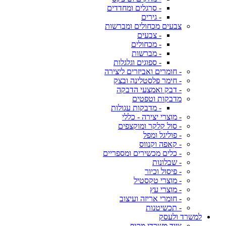
- סרגלים ומחדדים
- גירים
צבעים מכחולים ומברשות
- צבעים
- מכחולים
- מברשות
- ספוגים וגלגלות
- חומרים ואביזרים ליצירה
- חימר פלסטלינה ובצק
- דבק ואמצעי הדבקה
מדבקות וטפטים
- מדבקות עגולות
- מוצרי יצירה - כללי
- סול קלקר ומוקצפים
- פוליגל ומפל
- קאפה וקנווס
- כלים מכשירים ומספריים
- שבלונות
- פיסול וכיור
- מוצרי טקסטיל
- מוצרי עץ
- חומרי אריזה ועיצוב
- תכשיטנות
למשרד ולעסק
ציוד משרדי מקיף