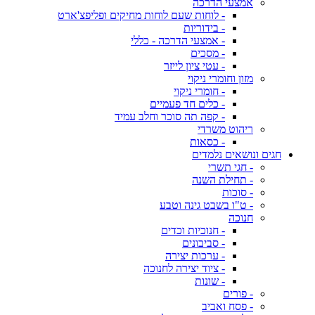
אמצעי הדרכה
- לוחות שעם לוחות מחיקים ופליפצ'ארט
- בידוריות
- אמצעי הדרכה - כללי
- מסכים
- עטי ציון לייזר
מזון וחומרי ניקוי
- חומרי ניקוי
- כלים חד פעמיים
- קפה תה סוכר וחלב עמיד
ריהוט משרדי
- כסאות
חגים ונושאים נלמדים
- חגי תשרי
- תחילת השנה
- סוכות
- ט"ו בשבט גינה וטבע
חנוכה
- חנוכיות וכדים
- סביבונים
- ערכות יצירה
- ציוד יצירה לחנוכה
- שונות
- פורים
- פסח ואביב