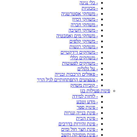
- כלי נגינה
- מכוניות
- משחקי אסטרטגיה
- משחקי דמיון
- משחקי חברה
- משחקי חשיבה
- משחקי מים ואמבטיה
- משחקי קלפים
- משחקי רגשות
- משחקים דידקטיים
- משחקים כללי
- משחקים לפעוטות
- על גלגלים
- פאזלים הרכבות ובנייה
- צעצועים התפתחותיים לגיל הרך
- קוביות משחק
פינות פעילות בגן
- לוחות למידה
- מדע וטבע
- פינות ספר
- פינת בנייה ונגרות
- פינת הבית
- פינת זהירות בדרכים
- פינת חצר חול ומים
- פינת מוסיקה וקשב