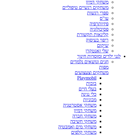
משחקי דמיון
משחקים רגשיים טיפוליים
ספרי רגשות
עו"ס
פיזיותרפיה
פסיכולוגיה
קלינאות תקשורת
ריפוי בעיסוק
שיקום
שלי זאנטקרן
לגני ילדים ומוסדות חינוך
חגים ונושאים נלמדים
מפות
משחקים וצעצועים
Playmobil
בובות
בעלי חיים
כלי נגינה
מכוניות
משחקי אסטרטגיה
משחקי דמיון
משחקי חברה
משחקי חשיבה
משחקי מים ואמבטיה
משחקי קלפים