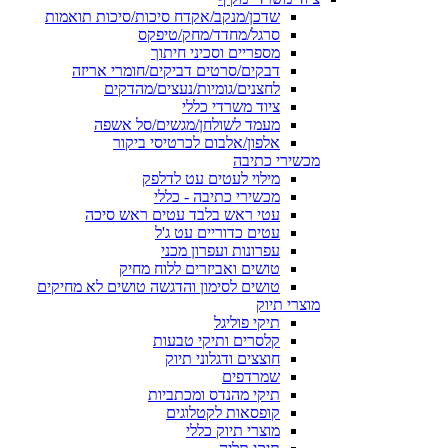
שדכן/מנקב/אקדח סיכות/סיכות תואמות
סרגל/מחדד/מחק/טיפקס
מספריים וסכיני חיתוך
דבקים/סרטים דביקים/חומרי אריזה
לחצנים/גומיות/נעצים/מהדקים
ציוד משרדי כללי
מעמד לשולחן/מגשים/סל אשפה
אלפון/אלבום לכרטיסי ביקור
מכשירי כתיבה
מילוי לעטים עט לדלפק
מכשירי כתיבה - כללי
עטי ראש בלבד עטים ראש סיכה
עטים כדוריים עט ג'ל
עפרונות ועפרון מכני
טושים ואביזרים ללוח מחיק
טושים לסימון והדגשה טושים לא מחיקים
מוצרי תיוק
תיקי פוליגל
קלסרים ותיקי טבעות
חוצצים ודגלוני תיוק
שמרדפים
תיקי מהנדס ומכתביות
קופסאות לקטלוגים
מוצרי תיוק כללי