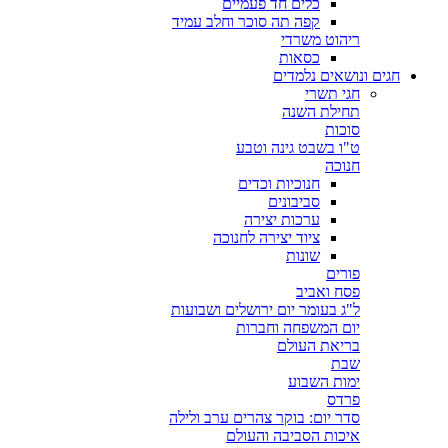
כלים חד פעמיים
קפה תה סוכר וחלב עמיד
ריהוט משרדי
כסאות
חגים ונושאים נלמדים
חגי תשרי
תחילת השנה
סוכות
ט"ו בשבט גינה וטבע
חנוכה
חנוכיות וכדים
סביבונים
ערכות יצירה
ציוד יצירה לחנוכה
שונות
פורים
פסח ואביב
ל"ג בעומר יום ירושלים ושבועות
יום המשפחה וחברות
בריאת העולם
שבת
ימות השבוע
פרדס
סדר יום: בוקר צהרים ערב ולילה
איכות הסביבה והעולם