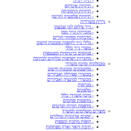
- תיקי תליה
- תיקיות אינדקס
- תיקיות הרמוניקה
- תיקיות פלסטיק וקרטון
ניירת משרדית
- נייר צילום לבן וצבעוני
- מזכריות ונייר ממו
- מדבקות ומחזקי חורים
- גלילי נייר לקופות ומכונות חישוב
- מוצרי נייר כללי
- פנקסים כרטיסיות ומעטפות
- מחברות דפדפות ובלוקים לכתיבה
טכנולוגיה ומיכון משרדי
- מחשבונים ומכונות חישוב
- מכשירי ספירלה ואביזרים
- מכשירי למינציה ואביזרים
- מגרסות
- טלפונים
- מיכון משרדי כללי
- מדפסות ופקסים
- מדפסת תוויות וסרטים
מוצרים משלימים למשרד
- יומנים ארגוניות ומילויים
- קופות מתכת וכספות
- תיבת דואר וארון מפתחות