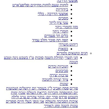
אמצעי הדרכה
לוחות שעם לוחות מחיקים ופליפצ'ארט
בידוריות
אמצעי הדרכה - כללי
מסכים
עטי ציון לייזר
מזון וחומרי ניקוי
חומרי ניקוי
כלים חד פעמיים
קפה תה סוכר וחלב עמיד
ריהוט משרדי
כסאות
חגים ונושאים נלמדים
חגי תשרי
תחילת השנה
סוכות
ט"ו בשבט גינה וטבע
חנוכה
חנוכיות וכדים
סביבונים
ערכות יצירה
ציוד יצירה לחנוכה
שונות
פורים
פסח ואביב
ל"ג בעומר יום ירושלים ושבועות
יום המשפחה וחברות
בריאת העולם
שבת
ימות
השבוע
פרדס
סדר יום: בוקר צהרים ערב ולילה
איכות הסביבה והעולם
אני וגופי
בעלי חיים
סופרים
עונות השנה ומזג האוויר