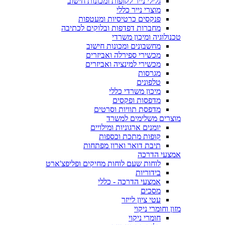
גלילי נייר לקופות ומכונות חישוב
מוצרי נייר כללי
פנקסים כרטיסיות ומעטפות
מחברות דפדפות ובלוקים לכתיבה
טכנולוגיה ומיכון משרדי
מחשבונים ומכונות חישוב
מכשירי ספירלה ואביזרים
מכשירי למינציה ואביזרים
מגרסות
טלפונים
מיכון משרדי כללי
מדפסות ופקסים
מדפסת תוויות וסרטים
מוצרים משלימים למשרד
יומנים ארגוניות ומילויים
קופות מתכת וכספות
תיבת דואר וארון מפתחות
אמצעי הדרכה
לוחות שעם לוחות מחיקים ופליפצ'ארט
בידוריות
אמצעי הדרכה - כללי
מסכים
עטי ציון לייזר
מזון וחומרי ניקוי
חומרי ניקוי