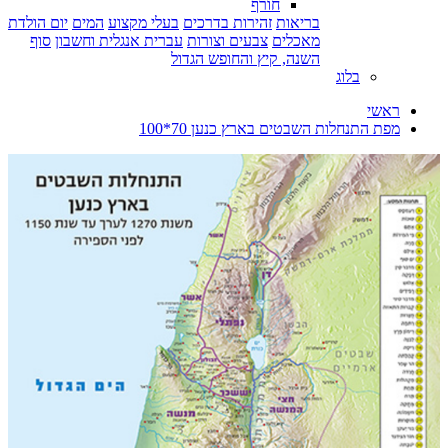
חורף
בריאות
זהירות בדרכים
בעלי מקצוע
המים
יום הולדת
מאכלים
צבעים וצורות
עברית אנגלית וחשבון
סוף
השנה, קיץ והחופש הגדול
בלוג
ראשי
מפת התנחלות השבטים בארץ כנען 70*100