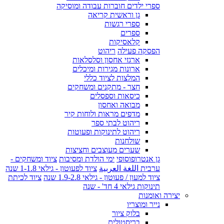
ספרי ילדים חוברות עבודה ומוסיקה
גן וראשית קריאה
ספרי רגשות
ספרים
קלאסיקות
הפסקה פעילה
ריהוט
ארגזי אחסון וסלסלאות
ארונות מגירות ומיכלים
המלצות לציוד כללי
חצר - מתקנים ומשחקים
כיסאות וספסלים
מבואה ואחסון
מדפים מראות ולוחות קיר
ריהוט לבתי ספר
ריהוט לתינוקות ופעוטות
שולחנות
שערים מעוצבים וחציצות
גן אנטרופוסופי
ימי הולדת ומסיבות
ציוד ומשחקים -
ערבית اللغة العربية
ציוד לפעוטון - גילאי 1-1.8 שנה
ציוד למעון / פעוטון - גילאי 1.9-2.8 שנה
ציוד לכיתת
תינוקות גילאי 4 חד' - שנה
יצירה ואומנות
נייר ומוצריו
בלוק ציור
בריסטולים