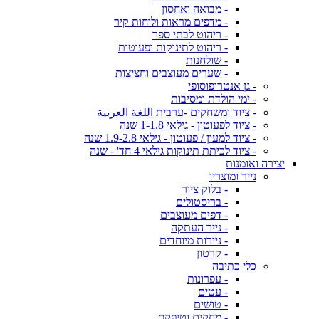
- מבואה ואחסון
- מדפים מראות ולוחות קיר
- ריהוט לבתי ספר
- ריהוט לתינוקות ופעוטות
- שולחנות
- שערים מעוצבים וחציצות
- גן אנטרופוסופי
- ימי הולדת ומסיבות
- ציוד ומשחקים -ערבית اللغة العربية
- ציוד לפעוטון - גילאי 1-1.8 שנה
- ציוד למעון / פעוטון - גילאי 1.9-2.8 שנה
- ציוד לכיתת תינוקות גילאי 4 חד' - שנה
יצירה ואומנות
נייר ומוצריו
- בלוק ציור
- בריסטולים
- דפים מעוצבים
- נייר העתקה
- ניירות מיוחדים
- קרטון
כלי כתיבה
- עפרונות
- עטים
- טושים
- מחקים וטיפקס