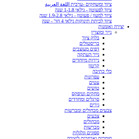
ציוד ומשחקים -ערבית اللغة العربية
ציוד לפעוטון - גילאי 1-1.8 שנה
ציוד למעון / פעוטון - גילאי 1.9-2.8 שנה
ציוד לכיתת תינוקות גילאי 4 חד' - שנה
יצירה ואומנות
נייר ומוצריו
בלוק ציור
בריסטולים
דפים מעוצבים
נייר העתקה
ניירות מיוחדים
קרטון
כלי כתיבה
עפרונות
עטים
טושים
מחקים וטיפקס
סרגלים ומחדדים
גירים
צבעים מכחולים ומברשות
צבעים
מכחולים
מברשות
ספוגים וגלגלות
חומרים ואביזרים ליצירה