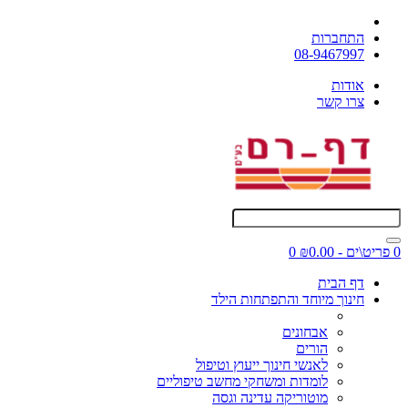
התחברות
08-9467997
אודות
צרו קשר
0 פריט\ים - ₪0.00
0
דף הבית
חינוך מיוחד והתפתחות הילד
אבחונים
הורים
לאנשי חינוך ייעוץ וטיפול
לומדות ומשחקי מחשב טיפוליים
מוטוריקה עדינה וגסה