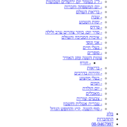
- ל"ג בעומר יום ירושלים ושבועות
- יום המשפחה וחברות
- בריאת העולם
- שבת
- ימות השבוע
- פרדס
- סדר יום: בוקר צהרים ערב ולילה
- איכות הסביבה והעולם
- אני וגופי
- בעלי חיים
- סופרים
עונות השנה ומזג האוויר
- חורף
- בריאות
- זהירות בדרכים
- בעלי מקצוע
- המים
- יום הולדת
- מאכלים
- צבעים וצורות
- עברית אנגלית וחשבון
- סוף השנה, קיץ והחופש הגדול
בלוג
התחברות
08-9467997