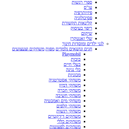
ספרי רגשות
עו"ס
פיזיותרפיה
פסיכולוגיה
קלינאות תקשורת
ריפוי בעיסוק
שיקום
שלי זאנטקרן
לגני ילדים ומוסדות חינוך
חגים ונושאים נלמדים
מפות
משחקים וצעצועים
Playmobil
בובות
בעלי חיים
כלי נגינה
מכוניות
משחקי אסטרטגיה
משחקי דמיון
משחקי חברה
משחקי חשיבה
משחקי מים ואמבטיה
משחקי קלפים
משחקי רגשות
משחקים דידקטיים
משחקים כללי
משחקים לפעוטות