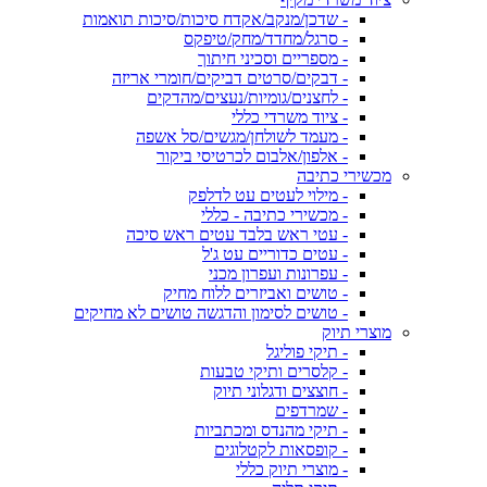
- שדכן/מנקב/אקדח סיכות/סיכות תואמות
- סרגל/מחדד/מחק/טיפקס
- מספריים וסכיני חיתוך
- דבקים/סרטים דביקים/חומרי אריזה
- לחצנים/גומיות/נעצים/מהדקים
- ציוד משרדי כללי
- מעמד לשולחן/מגשים/סל אשפה
- אלפון/אלבום לכרטיסי ביקור
מכשירי כתיבה
- מילוי לעטים עט לדלפק
- מכשירי כתיבה - כללי
- עטי ראש בלבד עטים ראש סיכה
- עטים כדוריים עט ג'ל
- עפרונות ועפרון מכני
- טושים ואביזרים ללוח מחיק
- טושים לסימון והדגשה טושים לא מחיקים
מוצרי תיוק
- תיקי פוליגל
- קלסרים ותיקי טבעות
- חוצצים ודגלוני תיוק
- שמרדפים
- תיקי מהנדס ומכתביות
- קופסאות לקטלוגים
- מוצרי תיוק כללי