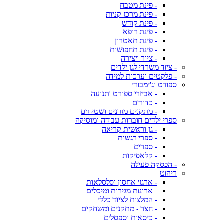
- פינת מטבח
- פינת מרכז קניות
- פינת קודש
- פינת רופא
- פינת תאטרון
- פינת תחפושות
- ציור ויצירה
- ציוד משרדי לגן ילדים
- פלקטים וערכות למידה
ספורט וג'ימבורי
- אביזרי ספורט ותנועה
- כדורים
- מתקנים מזרנים ושטיחים
ספרי ילדים חוברות עבודה ומוסיקה
- גן וראשית קריאה
- ספרי רגשות
- ספרים
- קלאסיקות
- הפסקה פעילה
ריהוט
- ארגזי אחסון וסלסלאות
- ארונות מגירות ומיכלים
- המלצות לציוד כללי
- חצר - מתקנים ומשחקים
- כיסאות וספסלים