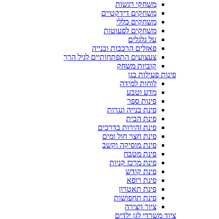
משחקי רגשות
משחקים דידקטיים
משחקים כללי
משחקים לפעוטות
על גלגלים
פאזלים הרכבות ובנייה
צעצועים התפתחותיים לגיל הרך
קוביות משחק
פינות פעילות בגן
לוחות למידה
מדע וטבע
פינות ספר
פינת בנייה ונגרות
פינת הבית
פינת זהירות בדרכים
פינת חצר חול ומים
פינת מוסיקה וקשב
פינת מטבח
פינת מרכז קניות
פינת קודש
פינת רופא
פינת תאטרון
פינת תחפושות
ציור ויצירה
ציוד משרדי לגן ילדים