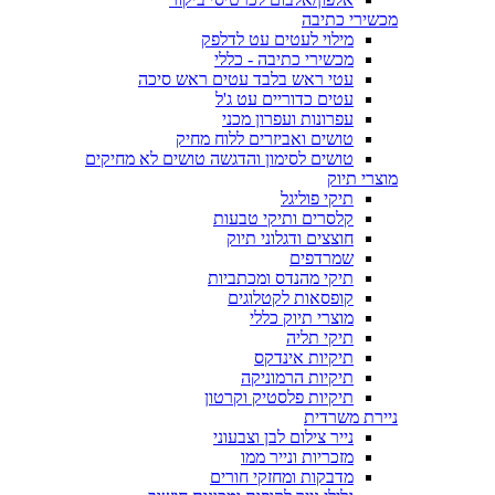
מכשירי כתיבה
מילוי לעטים עט לדלפק
מכשירי כתיבה - כללי
עטי ראש בלבד עטים ראש סיכה
עטים כדוריים עט ג'ל
עפרונות ועפרון מכני
טושים ואביזרים ללוח מחיק
טושים לסימון והדגשה טושים לא מחיקים
מוצרי תיוק
תיקי פוליגל
קלסרים ותיקי טבעות
חוצצים ודגלוני תיוק
שמרדפים
תיקי מהנדס ומכתביות
קופסאות לקטלוגים
מוצרי תיוק כללי
תיקי תליה
תיקיות אינדקס
תיקיות הרמוניקה
תיקיות פלסטיק וקרטון
ניירת משרדית
נייר צילום לבן וצבעוני
מזכריות ונייר ממו
מדבקות ומחזקי חורים