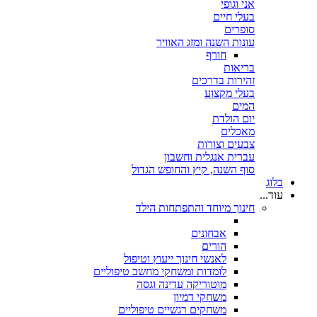
אני וגופי
בעלי חיים
סופרים
עונות השנה ומזג האוויר
חורף
בריאות
זהירות בדרכים
בעלי מקצוע
המים
יום הולדת
מאכלים
צבעים וצורות
עברית אנגלית וחשבון
סוף השנה, קיץ והחופש הגדול
בלוג
עוד...
חינוך מיוחד והתפתחות הילד
אבחונים
הורים
לאנשי חינוך ייעוץ וטיפול
לומדות ומשחקי מחשב טיפוליים
מוטוריקה עדינה וגסה
משחקי דמיון
משחקים רגשיים טיפוליים