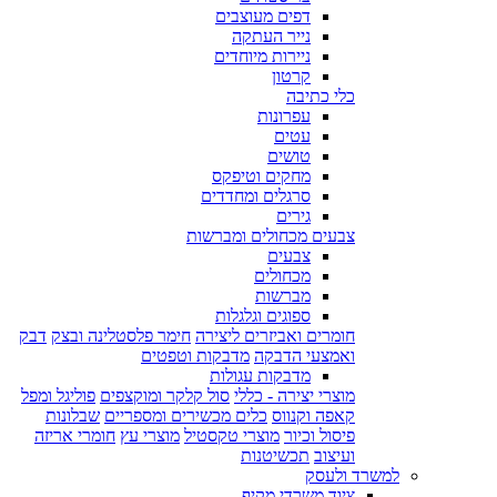
דפים מעוצבים
נייר העתקה
ניירות מיוחדים
קרטון
כלי כתיבה
עפרונות
עטים
טושים
מחקים וטיפקס
סרגלים ומחדדים
גירים
צבעים מכחולים ומברשות
צבעים
מכחולים
מברשות
ספוגים וגלגלות
חומרים ואביזרים ליצירה
חימר פלסטלינה ובצק
דבק
ואמצעי הדבקה
מדבקות וטפטים
מדבקות עגולות
מוצרי יצירה - כללי
סול קלקר ומוקצפים
פוליגל ומפל
קאפה וקנווס
כלים מכשירים ומספריים
שבלונות
פיסול וכיור
מוצרי טקסטיל
מוצרי עץ
חומרי אריזה
ועיצוב
תכשיטנות
למשרד ולעסק
ציוד משרדי מקיף