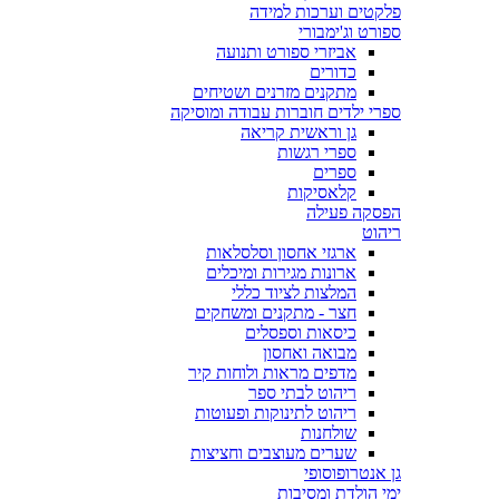
פלקטים וערכות למידה
ספורט וג'ימבורי
אביזרי ספורט ותנועה
כדורים
מתקנים מזרנים ושטיחים
ספרי ילדים חוברות עבודה ומוסיקה
גן וראשית קריאה
ספרי רגשות
ספרים
קלאסיקות
הפסקה פעילה
ריהוט
ארגזי אחסון וסלסלאות
ארונות מגירות ומיכלים
המלצות לציוד כללי
חצר - מתקנים ומשחקים
כיסאות וספסלים
מבואה ואחסון
מדפים מראות ולוחות קיר
ריהוט לבתי ספר
ריהוט לתינוקות ופעוטות
שולחנות
שערים מעוצבים וחציצות
גן אנטרופוסופי
ימי הולדת ומסיבות