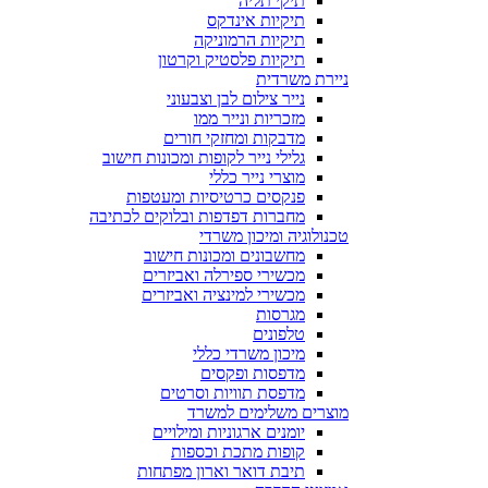
תיקי תליה
תיקיות אינדקס
תיקיות הרמוניקה
תיקיות פלסטיק וקרטון
ניירת משרדית
נייר צילום לבן וצבעוני
מזכריות ונייר ממו
מדבקות ומחזקי חורים
גלילי נייר לקופות ומכונות חישוב
מוצרי נייר כללי
פנקסים כרטיסיות ומעטפות
מחברות דפדפות ובלוקים לכתיבה
טכנולוגיה ומיכון משרדי
מחשבונים ומכונות חישוב
מכשירי ספירלה ואביזרים
מכשירי למינציה ואביזרים
מגרסות
טלפונים
מיכון משרדי כללי
מדפסות ופקסים
מדפסת תוויות וסרטים
מוצרים משלימים למשרד
יומנים ארגוניות ומילויים
קופות מתכת וכספות
תיבת דואר וארון מפתחות