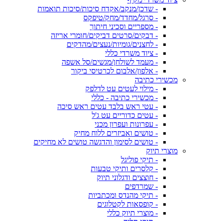
- שדכן/מנקב/אקדח סיכות/סיכות תואמות
- סרגל/מחדד/מחק/טיפקס
- מספריים וסכיני חיתוך
- דבקים/סרטים דביקים/חומרי אריזה
- לחצנים/גומיות/נעצים/מהדקים
- ציוד משרדי כללי
- מעמד לשולחן/מגשים/סל אשפה
- אלפון/אלבום לכרטיסי ביקור
מכשירי כתיבה
- מילוי לעטים עט לדלפק
- מכשירי כתיבה - כללי
- עטי ראש בלבד עטים ראש סיכה
- עטים כדוריים עט ג'ל
- עפרונות ועפרון מכני
- טושים ואביזרים ללוח מחיק
- טושים לסימון והדגשה טושים לא מחיקים
מוצרי תיוק
- תיקי פוליגל
- קלסרים ותיקי טבעות
- חוצצים ודגלוני תיוק
- שמרדפים
- תיקי מהנדס ומכתביות
- קופסאות לקטלוגים
- מוצרי תיוק כללי