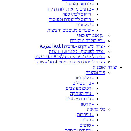
- מבואה ואחסון
- מדפים מראות ולוחות קיר
- ריהוט לבתי ספר
- ריהוט לתינוקות ופעוטות
- שולחנות
- שערים מעוצבים וחציצות
- גן אנטרופוסופי
- ימי הולדת ומסיבות
- ציוד ומשחקים -ערבית اللغة العربية
- ציוד לפעוטון - גילאי 1-1.8 שנה
- ציוד למעון / פעוטון - גילאי 1.9-2.8 שנה
- ציוד לכיתת תינוקות גילאי 4 חד' - שנה
יצירה ואומנות
נייר ומוצריו
- בלוק ציור
- בריסטולים
- דפים מעוצבים
- נייר העתקה
- ניירות מיוחדים
- קרטון
כלי כתיבה
- עפרונות
- עטים
- טושים
- מחקים וטיפקס