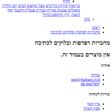
חורף
בריאות
זהירות בדרכים
בעלי מקצוע
המים
יום הולדת
מאכלים
צבעים וצורות
עברית אנגלית וחשבון
סוף
השנה, קיץ והחופש הגדול
בלוג
ראשי
מחברות דפדפות ובלוקים לכתיבה
מחברות דפדפות ובלוקים לכתיבה
אין מוצרים בעמוד זה.
אודות
אודות
miri@dafram.co.il
08-9467997
שירות לקוחות
צרו קשר
מפת האתר