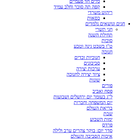
כלים חד פעמיים
קפה תה סוכר וחלב עמיד
ריהוט משרדי
כסאות
חגים ונושאים נלמדים
חגי תשרי
תחילת השנה
סוכות
ט"ו בשבט גינה וטבע
חנוכה
חנוכיות וכדים
סביבונים
ערכות יצירה
ציוד יצירה לחנוכה
שונות
פורים
פסח ואביב
ל"ג בעומר יום ירושלים ושבועות
יום המשפחה וחברות
בריאת העולם
שבת
ימות השבוע
פרדס
סדר יום: בוקר צהרים ערב ולילה
איכות הסביבה והעולם