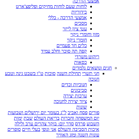
אמצעי הדרכה
לוחות שעם לוחות מחיקים ופליפצ'ארט
בידוריות
אמצעי הדרכה - כללי
מסכים
עטי ציון לייזר
מזון וחומרי ניקוי
חומרי ניקוי
כלים חד פעמיים
קפה תה סוכר וחלב עמיד
ריהוט משרדי
כסאות
חגים ונושאים נלמדים
חגי תשרי
תחילת השנה
סוכות
ט"ו בשבט גינה וטבע
חנוכה
חנוכיות וכדים
סביבונים
ערכות יצירה
ציוד יצירה לחנוכה
שונות
פורים
פסח ואביב
ל"ג בעומר יום ירושלים ושבועות
יום המשפחה וחברות
בריאת העולם
שבת
ימות
השבוע
פרדס
סדר יום: בוקר צהרים ערב ולילה
איכות הסביבה והעולם
אני וגופי
בעלי חיים
סופרים
עונות השנה ומזג האוויר