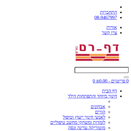
התחברות
08-9467997
אודות
צרו קשר
0 פריט\ים - ₪0.00
0
דף הבית
חינוך מיוחד והתפתחות הילד
אבחונים
הורים
לאנשי חינוך ייעוץ וטיפול
לומדות ומשחקי מחשב טיפוליים
מוטוריקה עדינה וגסה