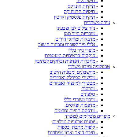
- תיקי תליה
- תיקיות אינדקס
- תיקיות הרמוניקה
- תיקיות פלסטיק וקרטון
ניירת משרדית
- נייר צילום לבן וצבעוני
- מזכריות ונייר ממו
- מדבקות ומחזקי חורים
- גלילי נייר לקופות ומכונות חישוב
- מוצרי נייר כללי
- פנקסים כרטיסיות ומעטפות
- מחברות דפדפות ובלוקים לכתיבה
טכנולוגיה ומיכון משרדי
- מחשבונים ומכונות חישוב
- מכשירי ספירלה ואביזרים
- מכשירי למינציה ואביזרים
- מגרסות
- טלפונים
- מיכון משרדי כללי
- מדפסות ופקסים
- מדפסת תוויות וסרטים
מוצרים משלימים למשרד
- יומנים ארגוניות ומילויים
- קופות מתכת וכספות
- תיבת דואר וארון מפתחות