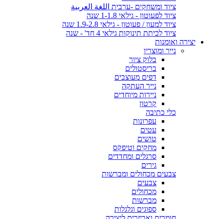
ציוד ומשחקים -ערבית اللغة العربية
ציוד לפעוטון - גילאי 1-1.8 שנה
ציוד למעון / פעוטון - גילאי 1.9-2.8 שנה
ציוד לכיתת תינוקות גילאי 4 חד' - שנה
יצירה ואומנות
נייר ומוצריו
בלוק ציור
בריסטולים
דפים מעוצבים
נייר העתקה
ניירות מיוחדים
קרטון
כלי כתיבה
עפרונות
עטים
טושים
מחקים וטיפקס
סרגלים ומחדדים
גירים
צבעים מכחולים ומברשות
צבעים
מכחולים
מברשות
ספוגים וגלגלות
חומרים ואביזרים ליצירה