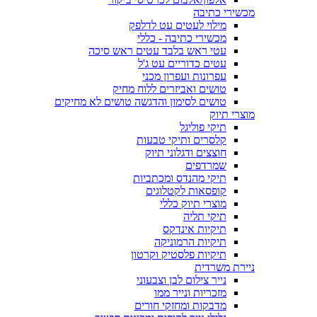
מכשירי כתיבה
מילוי לעטים עט לדלפק
מכשירי כתיבה - כללי
עטי ראש בלבד עטים ראש סיכה
עטים כדוריים עט ג'ל
עפרונות ועפרון מכני
טושים ואביזרים ללוח מחיק
טושים לסימון והדגשה טושים לא מחיקים
מוצרי תיוק
תיקי פוליגל
קלסרים ותיקי טבעות
חוצצים ודגלוני תיוק
שמרדפים
תיקי מהנדס ומכתביות
קופסאות לקטלוגים
מוצרי תיוק כללי
תיקי תליה
תיקיות אינדקס
תיקיות הרמוניקה
תיקיות פלסטיק וקרטון
ניירת משרדית
נייר צילום לבן וצבעוני
מזכריות ונייר ממו
מדבקות ומחזקי חורים