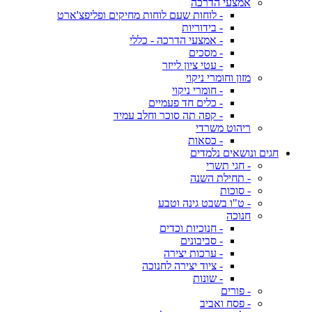
אמצעי הדרכה
- לוחות שעם לוחות מחיקים ופליפצ'ארט
- בידוריות
- אמצעי הדרכה - כללי
- מסכים
- עטי ציון לייזר
מזון וחומרי ניקוי
- חומרי ניקוי
- כלים חד פעמיים
- קפה תה סוכר וחלב עמיד
ריהוט משרדי
- כסאות
חגים ונושאים נלמדים
- חגי תשרי
- תחילת השנה
- סוכות
- ט"ו בשבט גינה וטבע
חנוכה
- חנוכיות וכדים
- סביבונים
- ערכות יצירה
- ציוד יצירה לחנוכה
- שונות
- פורים
- פסח ואביב