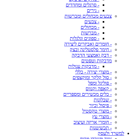
- סרגלים ומחדדים
- גירים
צבעים מכחולים ומברשות
- צבעים
- מכחולים
- מברשות
- ספוגים וגלגלות
- חומרים ואביזרים ליצירה
- חימר פלסטלינה ובצק
- דבק ואמצעי הדבקה
מדבקות וטפטים
- מדבקות עגולות
- מוצרי יצירה - כללי
- סול קלקר ומוקצפים
- פוליגל ומפל
- קאפה וקנווס
- כלים מכשירים ומספריים
- שבלונות
- פיסול וכיור
- מוצרי טקסטיל
- מוצרי עץ
- חומרי אריזה ועיצוב
- תכשיטנות
למשרד ולעסק
ציוד משרדי מקיף