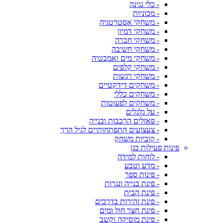
- כלי נגינה
- מכוניות
- משחקי אסטרטגיה
- משחקי דמיון
- משחקי חברה
- משחקי חשיבה
- משחקי מים ואמבטיה
- משחקי קלפים
- משחקי רגשות
- משחקים דידקטיים
- משחקים כללי
- משחקים לפעוטות
- על גלגלים
- פאזלים הרכבות ובנייה
- צעצועים התפתחותיים לגיל הרך
- קוביות משחק
פינות פעילות בגן
- לוחות למידה
- מדע וטבע
- פינות ספר
- פינת בנייה ונגרות
- פינת הבית
- פינת זהירות בדרכים
- פינת חצר חול ומים
- פינת מוסיקה וקשב