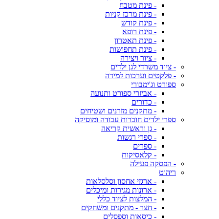
- פינת מטבח
- פינת מרכז קניות
- פינת קודש
- פינת רופא
- פינת תאטרון
- פינת תחפושות
- ציור ויצירה
- ציוד משרדי לגן ילדים
- פלקטים וערכות למידה
ספורט וג'ימבורי
- אביזרי ספורט ותנועה
- כדורים
- מתקנים מזרנים ושטיחים
ספרי ילדים חוברות עבודה ומוסיקה
- גן וראשית קריאה
- ספרי רגשות
- ספרים
- קלאסיקות
- הפסקה פעילה
ריהוט
- ארגזי אחסון וסלסלאות
- ארונות מגירות ומיכלים
- המלצות לציוד כללי
- חצר - מתקנים ומשחקים
- כיסאות וספסלים