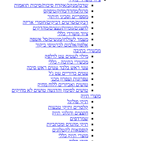
שדכן/מנקב/אקדח סיכות/סיכות תואמות
סרגל/מחדד/מחק/טיפקס
מספריים וסכיני חיתוך
דבקים/סרטים דביקים/חומרי אריזה
לחצנים/גומיות/נעצים/מהדקים
ציוד משרדי כללי
מעמד לשולחן/מגשים/סל אשפה
אלפון/אלבום לכרטיסי ביקור
מכשירי כתיבה
מילוי לעטים עט לדלפק
מכשירי כתיבה - כללי
עטי ראש בלבד עטים ראש סיכה
עטים כדוריים עט ג'ל
עפרונות ועפרון מכני
טושים ואביזרים ללוח מחיק
טושים לסימון והדגשה טושים לא מחיקים
מוצרי תיוק
תיקי פוליגל
קלסרים ותיקי טבעות
חוצצים ודגלוני תיוק
שמרדפים
תיקי מהנדס ומכתביות
קופסאות לקטלוגים
מוצרי תיוק כללי