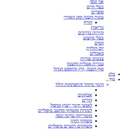
אני וגופי
בעלי חיים
סופרים
עונות השנה ומזג האוויר
חורף
בריאות
זהירות בדרכים
בעלי מקצוע
המים
יום הולדת
מאכלים
צבעים וצורות
עברית אנגלית וחשבון
סוף השנה, קיץ והחופש הגדול
בלוג
עוד...
חינוך מיוחד והתפתחות הילד
אבחונים
הורים
לאנשי חינוך ייעוץ וטיפול
לומדות ומשחקי מחשב טיפוליים
מוטוריקה עדינה וגסה
משחקי דמיון
משחקים רגשיים טיפוליים