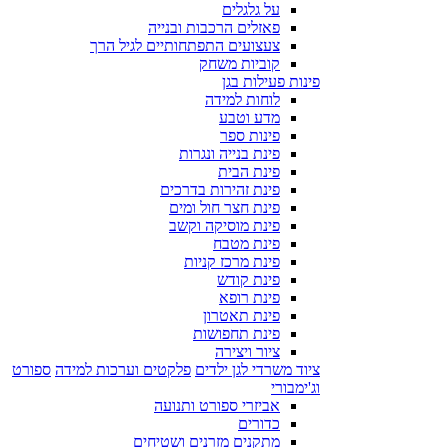
על גלגלים
פאזלים הרכבות ובנייה
צעצועים התפתחותיים לגיל הרך
קוביות משחק
פינות פעילות בגן
לוחות למידה
מדע וטבע
פינות ספר
פינת בנייה ונגרות
פינת הבית
פינת זהירות בדרכים
פינת חצר חול ומים
פינת מוסיקה וקשב
פינת מטבח
פינת מרכז קניות
פינת קודש
פינת רופא
פינת תאטרון
פינת תחפושות
ציור ויצירה
ציוד משרדי לגן ילדים
פלקטים וערכות למידה
ספורט
וג'ימבורי
אביזרי ספורט ותנועה
כדורים
מתקנים מזרנים ושטיחים