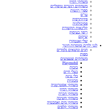
משחקי דמיון
משחקים רגשיים טיפוליים
ספרי רגשות
עו"ס
פיזיותרפיה
פסיכולוגיה
קלינאות תקשורת
ריפוי בעיסוק
שיקום
שלי זאנטקרן
לגני ילדים ומוסדות חינוך
חגים ונושאים נלמדים
מפות
משחקים וצעצועים
Playmobil
בובות
בעלי חיים
כלי נגינה
מכוניות
משחקי אסטרטגיה
משחקי דמיון
משחקי חברה
משחקי חשיבה
משחקי מים ואמבטיה
משחקי קלפים