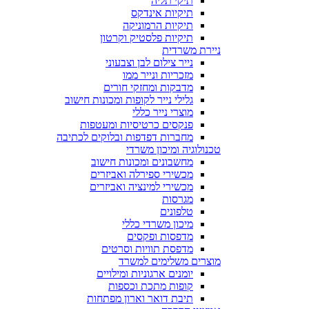
תיקי תליה
תיקיות אינדקס
תיקיות הרמוניקה
תיקיות פלסטיק וקרטון
ניירת משרדית
נייר צילום לבן וצבעוני
מזכריות ונייר ממו
מדבקות ומחזקי חורים
גלילי נייר לקופות ומכונות חישוב
מוצרי נייר כללי
פנקסים כרטיסיות ומעטפות
מחברות דפדפות ובלוקים לכתיבה
טכנולוגיה ומיכון משרדי
מחשבונים ומכונות חישוב
מכשירי ספירלה ואביזרים
מכשירי למינציה ואביזרים
מגרסות
טלפונים
מיכון משרדי כללי
מדפסות ופקסים
מדפסת תוויות וסרטים
מוצרים משלימים למשרד
יומנים ארגוניות ומילויים
קופות מתכת וכספות
תיבת דואר וארון מפתחות