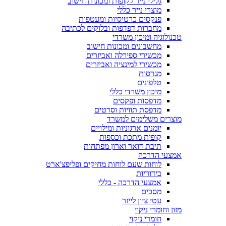
גלילי נייר לקופות ומכונות חישוב
מוצרי נייר כללי
פנקסים כרטיסיות ומעטפות
מחברות דפדפות ובלוקים לכתיבה
טכנולוגיה ומיכון משרדי
מחשבונים ומכונות חישוב
מכשירי ספירלה ואביזרים
מכשירי למינציה ואביזרים
מגרסות
טלפונים
מיכון משרדי כללי
מדפסות ופקסים
מדפסת תוויות וסרטים
מוצרים משלימים למשרד
יומנים ארגוניות ומילויים
קופות מתכת וכספות
תיבת דואר וארון מפתחות
אמצעי הדרכה
לוחות שעם לוחות מחיקים ופליפצ'ארט
בידוריות
אמצעי הדרכה - כללי
מסכים
עטי ציון לייזר
מזון וחומרי ניקוי
חומרי ניקוי