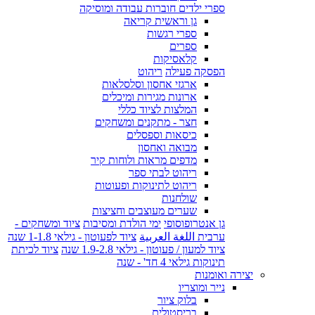
ספרי ילדים חוברות עבודה ומוסיקה
גן וראשית קריאה
ספרי רגשות
ספרים
קלאסיקות
הפסקה פעילה
ריהוט
ארגזי אחסון וסלסלאות
ארונות מגירות ומיכלים
המלצות לציוד כללי
חצר - מתקנים ומשחקים
כיסאות וספסלים
מבואה ואחסון
מדפים מראות ולוחות קיר
ריהוט לבתי ספר
ריהוט לתינוקות ופעוטות
שולחנות
שערים מעוצבים וחציצות
גן אנטרופוסופי
ימי הולדת ומסיבות
ציוד ומשחקים -
ערבית اللغة العربية
ציוד לפעוטון - גילאי 1-1.8 שנה
ציוד למעון / פעוטון - גילאי 1.9-2.8 שנה
ציוד לכיתת
תינוקות גילאי 4 חד' - שנה
יצירה ואומנות
נייר ומוצריו
בלוק ציור
בריסטולים