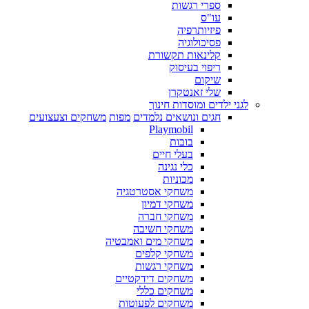
ספרי רגשות
עו"ס
פיזיותרפיה
פסיכולוגיה
קלינאות תקשורת
ריפוי בעיסוק
שיקום
שלי זאנטקרן
לגני ילדים ומוסדות חינוך
חגים ונושאים נלמדים
מפות
משחקים וצעצועים
Playmobil
בובות
בעלי חיים
כלי נגינה
מכוניות
משחקי אסטרטגיה
משחקי דמיון
משחקי חברה
משחקי חשיבה
משחקי מים ואמבטיה
משחקי קלפים
משחקי רגשות
משחקים דידקטיים
משחקים כללי
משחקים לפעוטות