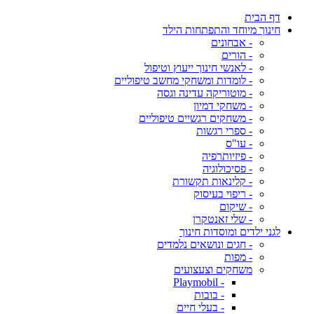
דף הבית
חינוך מיוחד והתפתחות הילד
- אבחונים
- הורים
- לאנשי חינוך ייעוץ וטיפול
- לומדות ומשחקי מחשב טיפוליים
- מוטוריקה עדינה וגסה
- משחקי דמיון
- משחקים רגשיים טיפוליים
- ספרי רגשות
- עו"ס
- פיזיותרפיה
- פסיכולוגיה
- קלינאות תקשורת
- ריפוי בעיסוק
- שיקום
- שלי זאנטקרן
לגני ילדים ומוסדות חינוך
- חגים ונושאים נלמדים
- מפות
משחקים וצעצועים
- Playmobil
- בובות
- בעלי חיים