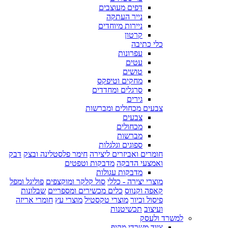
דפים מעוצבים
נייר העתקה
ניירות מיוחדים
קרטון
כלי כתיבה
עפרונות
עטים
טושים
מחקים וטיפקס
סרגלים ומחדדים
גירים
צבעים מכחולים ומברשות
צבעים
מכחולים
מברשות
ספוגים וגלגלות
חומרים ואביזרים ליצירה
חימר פלסטלינה ובצק
דבק
ואמצעי הדבקה
מדבקות וטפטים
מדבקות עגולות
מוצרי יצירה - כללי
סול קלקר ומוקצפים
פוליגל ומפל
קאפה וקנווס
כלים מכשירים ומספריים
שבלונות
פיסול וכיור
מוצרי טקסטיל
מוצרי עץ
חומרי אריזה
ועיצוב
תכשיטנות
למשרד ולעסק
ציוד משרדי מקיף