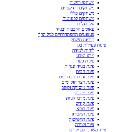
משחקי רגשות
משחקים דידקטיים
משחקים כללי
משחקים לפעוטות
על גלגלים
פאזלים הרכבות ובנייה
צעצועים התפתחותיים לגיל הרך
קוביות משחק
פינות פעילות בגן
לוחות למידה
מדע וטבע
פינות ספר
פינת בנייה ונגרות
פינת הבית
פינת זהירות בדרכים
פינת חצר חול ומים
פינת מוסיקה וקשב
פינת מטבח
פינת מרכז קניות
פינת קודש
פינת רופא
פינת תאטרון
פינת תחפושות
ציור ויצירה
ציוד משרדי לגן ילדים