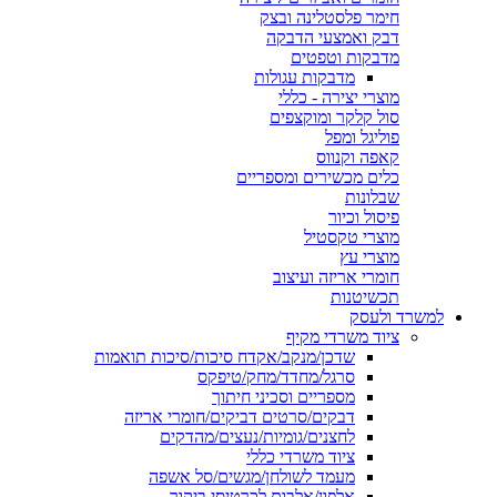
חימר פלסטלינה ובצק
דבק ואמצעי הדבקה
מדבקות וטפטים
מדבקות עגולות
מוצרי יצירה - כללי
סול קלקר ומוקצפים
פוליגל ומפל
קאפה וקנווס
כלים מכשירים ומספריים
שבלונות
פיסול וכיור
מוצרי טקסטיל
מוצרי עץ
חומרי אריזה ועיצוב
תכשיטנות
למשרד ולעסק
ציוד משרדי מקיף
שדכן/מנקב/אקדח סיכות/סיכות תואמות
סרגל/מחדד/מחק/טיפקס
מספריים וסכיני חיתוך
דבקים/סרטים דביקים/חומרי אריזה
לחצנים/גומיות/נעצים/מהדקים
ציוד משרדי כללי
מעמד לשולחן/מגשים/סל אשפה
אלפון/אלבום לכרטיסי ביקור