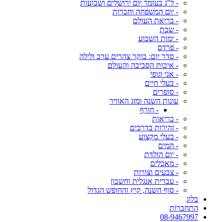
- ל"ג בעומר יום ירושלים ושבועות
- יום המשפחה וחברות
- בריאת העולם
- שבת
- ימות השבוע
- פרדס
- סדר יום: בוקר צהרים ערב ולילה
- איכות הסביבה והעולם
- אני וגופי
- בעלי חיים
- סופרים
עונות השנה ומזג האוויר
- חורף
- בריאות
- זהירות בדרכים
- בעלי מקצוע
- המים
- יום הולדת
- מאכלים
- צבעים וצורות
- עברית אנגלית וחשבון
- סוף השנה, קיץ והחופש הגדול
בלוג
התחברות
08-9467997