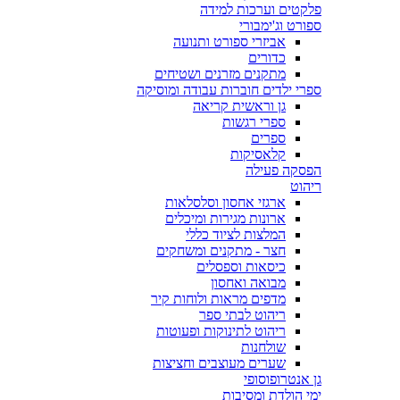
פלקטים וערכות למידה
ספורט וג'ימבורי
אביזרי ספורט ותנועה
כדורים
מתקנים מזרנים ושטיחים
ספרי ילדים חוברות עבודה ומוסיקה
גן וראשית קריאה
ספרי רגשות
ספרים
קלאסיקות
הפסקה פעילה
ריהוט
ארגזי אחסון וסלסלאות
ארונות מגירות ומיכלים
המלצות לציוד כללי
חצר - מתקנים ומשחקים
כיסאות וספסלים
מבואה ואחסון
מדפים מראות ולוחות קיר
ריהוט לבתי ספר
ריהוט לתינוקות ופעוטות
שולחנות
שערים מעוצבים וחציצות
גן אנטרופוסופי
ימי הולדת ומסיבות