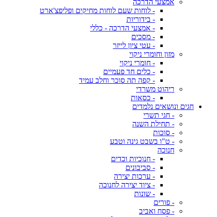
אמצעי הדרכה
- לוחות שעם לוחות מחיקים ופליפצ'ארט
- בידוריות
- אמצעי הדרכה - כללי
- מסכים
- עטי ציון לייזר
מזון וחומרי ניקוי
- חומרי ניקוי
- כלים חד פעמיים
- קפה תה סוכר וחלב עמיד
ריהוט משרדי
- כסאות
חגים ונושאים נלמדים
- חגי תשרי
- תחילת השנה
- סוכות
- ט"ו בשבט גינה וטבע
חנוכה
- חנוכיות וכדים
- סביבונים
- ערכות יצירה
- ציוד יצירה לחנוכה
- שונות
- פורים
- פסח ואביב