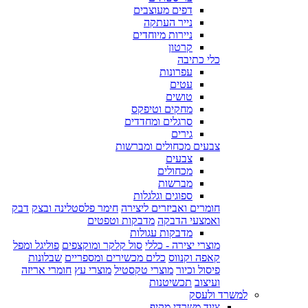
דפים מעוצבים
נייר העתקה
ניירות מיוחדים
קרטון
כלי כתיבה
עפרונות
עטים
טושים
מחקים וטיפקס
סרגלים ומחדדים
גירים
צבעים מכחולים ומברשות
צבעים
מכחולים
מברשות
ספוגים וגלגלות
חומרים ואביזרים ליצירה
חימר פלסטלינה ובצק
דבק
ואמצעי הדבקה
מדבקות וטפטים
מדבקות עגולות
מוצרי יצירה - כללי
סול קלקר ומוקצפים
פוליגל ומפל
קאפה וקנווס
כלים מכשירים ומספריים
שבלונות
פיסול וכיור
מוצרי טקסטיל
מוצרי עץ
חומרי אריזה
ועיצוב
תכשיטנות
למשרד ולעסק
ציוד משרדי מקיף