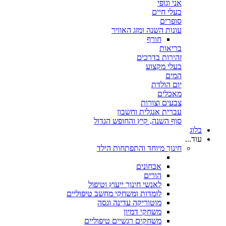
אני וגופי
בעלי חיים
סופרים
עונות השנה ומזג האוויר
חורף
בריאות
זהירות בדרכים
בעלי מקצוע
המים
יום הולדת
מאכלים
צבעים וצורות
עברית אנגלית וחשבון
סוף השנה, קיץ והחופש הגדול
בלוג
עוד...
חינוך מיוחד והתפתחות הילד
אבחונים
הורים
לאנשי חינוך ייעוץ וטיפול
לומדות ומשחקי מחשב טיפוליים
מוטוריקה עדינה וגסה
משחקי דמיון
משחקים רגשיים טיפוליים