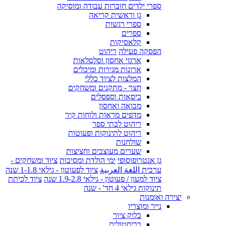
ספרי ילדים חוברות עבודה ומוסיקה
גן וראשית קריאה
ספרי רגשות
ספרים
קלאסיקות
הפסקה פעילה
ריהוט
ארגזי אחסון וסלסלאות
ארונות מגירות ומיכלים
המלצות לציוד כללי
חצר - מתקנים ומשחקים
כיסאות וספסלים
מבואה ואחסון
מדפים מראות ולוחות קיר
ריהוט לבתי ספר
ריהוט לתינוקות ופעוטות
שולחנות
שערים מעוצבים וחציצות
גן אנטרופוסופי
ימי הולדת ומסיבות
ציוד ומשחקים -
ערבית اللغة العربية
ציוד לפעוטון - גילאי 1-1.8 שנה
ציוד למעון / פעוטון - גילאי 1.9-2.8 שנה
ציוד לכיתת
תינוקות גילאי 4 חד' - שנה
יצירה ואומנות
נייר ומוצריו
בלוק ציור
בריסטולים