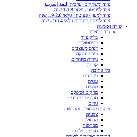
ציוד ומשחקים -ערבית اللغة العربية
ציוד לפעוטון - גילאי 1-1.8 שנה
ציוד למעון / פעוטון - גילאי 1.9-2.8 שנה
ציוד לכיתת תינוקות גילאי 4 חד' - שנה
יצירה ואומנות
נייר ומוצריו
בלוק ציור
בריסטולים
דפים מעוצבים
נייר העתקה
ניירות מיוחדים
קרטון
כלי כתיבה
עפרונות
עטים
טושים
מחקים וטיפקס
סרגלים ומחדדים
גירים
צבעים מכחולים ומברשות
צבעים
מכחולים
מברשות
ספוגים וגלגלות
חומרים ואביזרים ליצירה