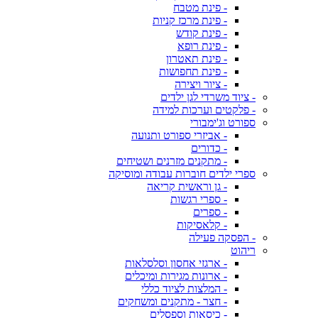
- פינת מטבח
- פינת מרכז קניות
- פינת קודש
- פינת רופא
- פינת תאטרון
- פינת תחפושות
- ציור ויצירה
- ציוד משרדי לגן ילדים
- פלקטים וערכות למידה
ספורט וג'ימבורי
- אביזרי ספורט ותנועה
- כדורים
- מתקנים מזרנים ושטיחים
ספרי ילדים חוברות עבודה ומוסיקה
- גן וראשית קריאה
- ספרי רגשות
- ספרים
- קלאסיקות
- הפסקה פעילה
ריהוט
- ארגזי אחסון וסלסלאות
- ארונות מגירות ומיכלים
- המלצות לציוד כללי
- חצר - מתקנים ומשחקים
- כיסאות וספסלים