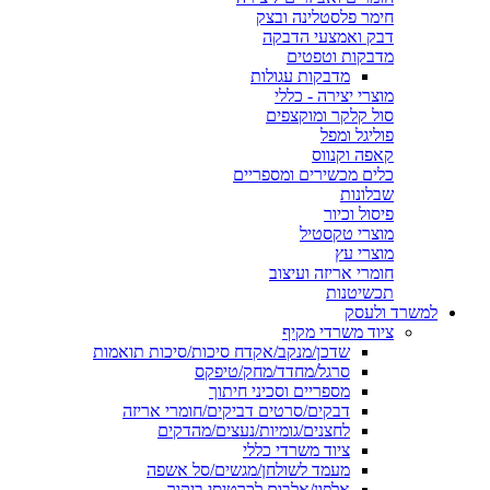
חימר פלסטלינה ובצק
דבק ואמצעי הדבקה
מדבקות וטפטים
מדבקות עגולות
מוצרי יצירה - כללי
סול קלקר ומוקצפים
פוליגל ומפל
קאפה וקנווס
כלים מכשירים ומספריים
שבלונות
פיסול וכיור
מוצרי טקסטיל
מוצרי עץ
חומרי אריזה ועיצוב
תכשיטנות
למשרד ולעסק
ציוד משרדי מקיף
שדכן/מנקב/אקדח סיכות/סיכות תואמות
סרגל/מחדד/מחק/טיפקס
מספריים וסכיני חיתוך
דבקים/סרטים דביקים/חומרי אריזה
לחצנים/גומיות/נעצים/מהדקים
ציוד משרדי כללי
מעמד לשולחן/מגשים/סל אשפה
אלפון/אלבום לכרטיסי ביקור