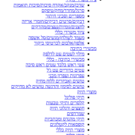
שדכן/מנקב/אקדח סיכות/סיכות תואמות
סרגל/מחדד/מחק/טיפקס
מספריים וסכיני חיתוך
דבקים/סרטים דביקים/חומרי אריזה
לחצנים/גומיות/נעצים/מהדקים
ציוד משרדי כללי
מעמד לשולחן/מגשים/סל אשפה
אלפון/אלבום לכרטיסי ביקור
מכשירי כתיבה
מילוי לעטים עט לדלפק
מכשירי כתיבה - כללי
עטי ראש בלבד עטים ראש סיכה
עטים כדוריים עט ג'ל
עפרונות ועפרון מכני
טושים ואביזרים ללוח מחיק
טושים לסימון והדגשה טושים לא מחיקים
מוצרי תיוק
תיקי פוליגל
קלסרים ותיקי טבעות
חוצצים ודגלוני תיוק
שמרדפים
תיקי מהנדס ומכתביות
קופסאות לקטלוגים
מוצרי תיוק כללי