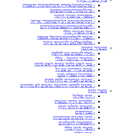
- שדכן/מנקב/אקדח סיכות/סיכות תואמות
- סרגל/מחדד/מחק/טיפקס
- מספריים וסכיני חיתוך
- דבקים/סרטים דביקים/חומרי אריזה
- לחצנים/גומיות/נעצים/מהדקים
- ציוד משרדי כללי
- מעמד לשולחן/מגשים/סל אשפה
- אלפון/אלבום לכרטיסי ביקור
מכשירי כתיבה
- מילוי לעטים עט לדלפק
- מכשירי כתיבה - כללי
- עטי ראש בלבד עטים ראש סיכה
- עטים כדוריים עט ג'ל
- עפרונות ועפרון מכני
- טושים ואביזרים ללוח מחיק
- טושים לסימון והדגשה טושים לא מחיקים
מוצרי תיוק
- תיקי פוליגל
- קלסרים ותיקי טבעות
- חוצצים ודגלוני תיוק
- שמרדפים
- תיקי מהנדס ומכתביות
- קופסאות לקטלוגים
- מוצרי תיוק כללי