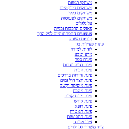
משחקי רגשות
משחקים דידקטיים
משחקים כללי
משחקים לפעוטות
על גלגלים
פאזלים הרכבות ובנייה
צעצועים התפתחותיים לגיל הרך
קוביות משחק
פינות פעילות בגן
לוחות למידה
מדע וטבע
פינות ספר
פינת בנייה ונגרות
פינת הבית
פינת זהירות בדרכים
פינת חצר חול ומים
פינת מוסיקה וקשב
פינת מטבח
פינת מרכז קניות
פינת קודש
פינת רופא
פינת תאטרון
פינת תחפושות
ציור ויצירה
ציוד משרדי לגן ילדים