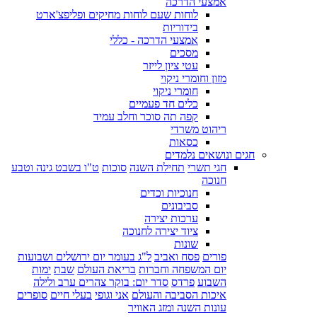
אמצעי הדרכה
לוחות שעם לוחות מחיקים ופליפצ'ארט
בידוריות
אמצעי הדרכה - כללי
מסכים
עטי ציון לייזר
מזון וחומרי ניקוי
חומרי ניקוי
כלים חד פעמיים
קפה תה סוכר וחלב עמיד
ריהוט משרדי
כסאות
חגים ונושאים נלמדים
חגי תשרי
תחילת השנה
סוכות
ט"ו בשבט גינה וטבע
חנוכה
חנוכיות וכדים
סביבונים
ערכות יצירה
ציוד יצירה לחנוכה
שונות
פורים
פסח ואביב
ל"ג בעומר יום ירושלים ושבועות
יום המשפחה וחברות
בריאת העולם
שבת
ימות
השבוע
פרדס
סדר יום: בוקר צהרים ערב ולילה
איכות הסביבה והעולם
אני וגופי
בעלי חיים
סופרים
עונות השנה ומזג האוויר