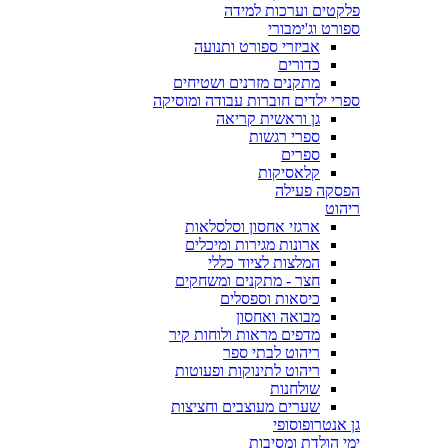
פלקטים וערכות למידה
ספורט וג'ימבורי
אביזרי ספורט ותנועה
כדורים
מתקנים מזרנים ושטיחים
ספרי ילדים חוברות עבודה ומוסיקה
גן וראשית קריאה
ספרי רגשות
ספרים
קלאסיקות
הפסקה פעילה
ריהוט
ארגזי אחסון וסלסלאות
ארונות מגירות ומיכלים
המלצות לציוד כללי
חצר - מתקנים ומשחקים
כיסאות וספסלים
מבואה ואחסון
מדפים מראות ולוחות קיר
ריהוט לבתי ספר
ריהוט לתינוקות ופעוטות
שולחנות
שערים מעוצבים וחציצות
גן אנטרופוסופי
ימי הולדת ומסיבות