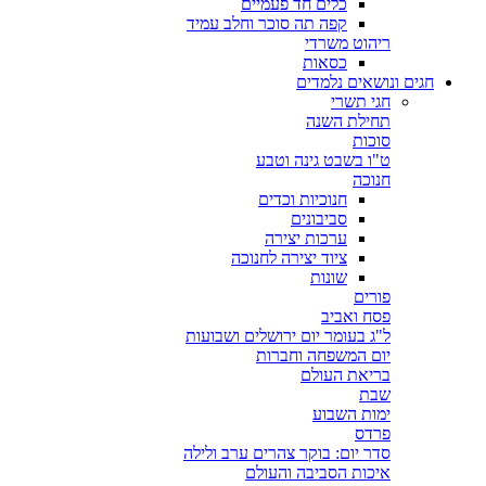
כלים חד פעמיים
קפה תה סוכר וחלב עמיד
ריהוט משרדי
כסאות
חגים ונושאים נלמדים
חגי תשרי
תחילת השנה
סוכות
ט"ו בשבט גינה וטבע
חנוכה
חנוכיות וכדים
סביבונים
ערכות יצירה
ציוד יצירה לחנוכה
שונות
פורים
פסח ואביב
ל"ג בעומר יום ירושלים ושבועות
יום המשפחה וחברות
בריאת העולם
שבת
ימות השבוע
פרדס
סדר יום: בוקר צהרים ערב ולילה
איכות הסביבה והעולם