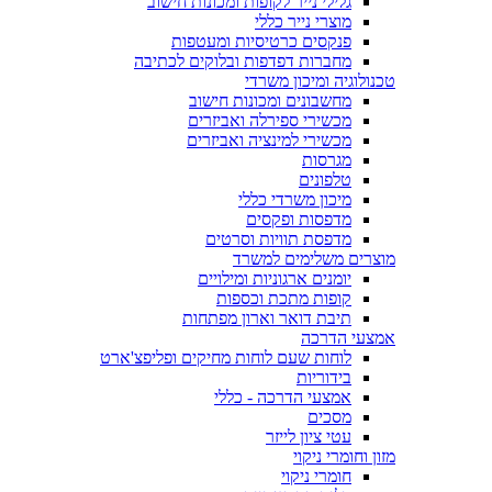
גלילי נייר לקופות ומכונות חישוב
מוצרי נייר כללי
פנקסים כרטיסיות ומעטפות
מחברות דפדפות ובלוקים לכתיבה
טכנולוגיה ומיכון משרדי
מחשבונים ומכונות חישוב
מכשירי ספירלה ואביזרים
מכשירי למינציה ואביזרים
מגרסות
טלפונים
מיכון משרדי כללי
מדפסות ופקסים
מדפסת תוויות וסרטים
מוצרים משלימים למשרד
יומנים ארגוניות ומילויים
קופות מתכת וכספות
תיבת דואר וארון מפתחות
אמצעי הדרכה
לוחות שעם לוחות מחיקים ופליפצ'ארט
בידוריות
אמצעי הדרכה - כללי
מסכים
עטי ציון לייזר
מזון וחומרי ניקוי
חומרי ניקוי