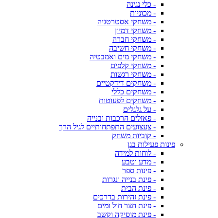
- כלי נגינה
- מכוניות
- משחקי אסטרטגיה
- משחקי דמיון
- משחקי חברה
- משחקי חשיבה
- משחקי מים ואמבטיה
- משחקי קלפים
- משחקי רגשות
- משחקים דידקטיים
- משחקים כללי
- משחקים לפעוטות
- על גלגלים
- פאזלים הרכבות ובנייה
- צעצועים התפתחותיים לגיל הרך
- קוביות משחק
פינות פעילות בגן
- לוחות למידה
- מדע וטבע
- פינות ספר
- פינת בנייה ונגרות
- פינת הבית
- פינת זהירות בדרכים
- פינת חצר חול ומים
- פינת מוסיקה וקשב