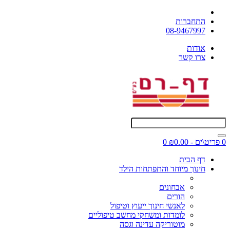
התחברות
08-9467997
אודות
צרו קשר
0 פריט\ים - ₪0.00
0
דף הבית
חינוך מיוחד והתפתחות הילד
אבחונים
הורים
לאנשי חינוך ייעוץ וטיפול
לומדות ומשחקי מחשב טיפוליים
מוטוריקה עדינה וגסה