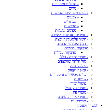
- סרגלים ומחדדים
- גירים
צבעים מכחולים ומברשות
- צבעים
- מכחולים
- מברשות
- ספוגים וגלגלות
- חומרים ואביזרים ליצירה
- חימר פלסטלינה ובצק
- דבק ואמצעי הדבקה
מדבקות וטפטים
- מדבקות עגולות
- מוצרי יצירה - כללי
- סול קלקר ומוקצפים
- פוליגל ומפל
- קאפה וקנווס
- כלים מכשירים ומספריים
- שבלונות
- פיסול וכיור
- מוצרי טקסטיל
- מוצרי עץ
- חומרי אריזה ועיצוב
- תכשיטנות
למשרד ולעסק
ציוד משרדי מקיף