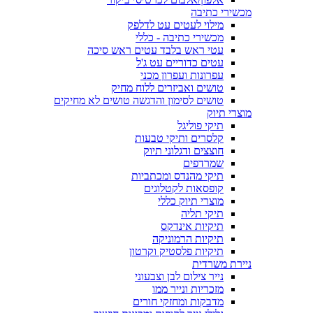
מכשירי כתיבה
מילוי לעטים עט לדלפק
מכשירי כתיבה - כללי
עטי ראש בלבד עטים ראש סיכה
עטים כדוריים עט ג'ל
עפרונות ועפרון מכני
טושים ואביזרים ללוח מחיק
טושים לסימון והדגשה טושים לא מחיקים
מוצרי תיוק
תיקי פוליגל
קלסרים ותיקי טבעות
חוצצים ודגלוני תיוק
שמרדפים
תיקי מהנדס ומכתביות
קופסאות לקטלוגים
מוצרי תיוק כללי
תיקי תליה
תיקיות אינדקס
תיקיות הרמוניקה
תיקיות פלסטיק וקרטון
ניירת משרדית
נייר צילום לבן וצבעוני
מזכריות ונייר ממו
מדבקות ומחזקי חורים