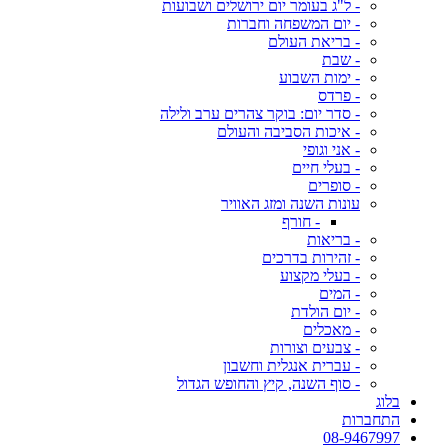
- ל"ג בעומר יום ירושלים ושבועות
- יום המשפחה וחברות
- בריאת העולם
- שבת
- ימות השבוע
- פרדס
- סדר יום: בוקר צהרים ערב ולילה
- איכות הסביבה והעולם
- אני וגופי
- בעלי חיים
- סופרים
עונות השנה ומזג האוויר
- חורף
- בריאות
- זהירות בדרכים
- בעלי מקצוע
- המים
- יום הולדת
- מאכלים
- צבעים וצורות
- עברית אנגלית וחשבון
- סוף השנה, קיץ והחופש הגדול
בלוג
התחברות
08-9467997