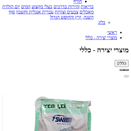
חורף
בריאות
זהירות בדרכים
בעלי מקצוע
המים
יום הולדת
מאכלים
צבעים וצורות
עברית אנגלית וחשבון
סוף
השנה, קיץ והחופש הגדול
בלוג
ראשי
מוצרי יצירה - כללי
מוצרי יצירה - כללי
כללי