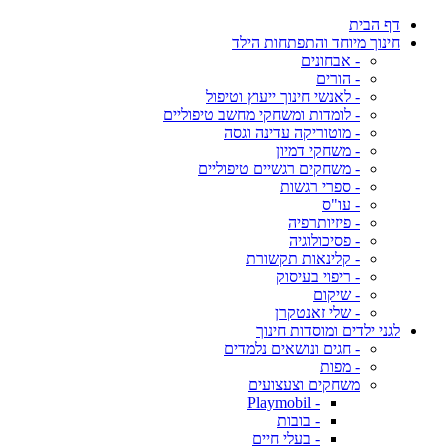
דף הבית
חינוך מיוחד והתפתחות הילד
- אבחונים
- הורים
- לאנשי חינוך ייעוץ וטיפול
- לומדות ומשחקי מחשב טיפוליים
- מוטוריקה עדינה וגסה
- משחקי דמיון
- משחקים רגשיים טיפוליים
- ספרי רגשות
- עו"ס
- פיזיותרפיה
- פסיכולוגיה
- קלינאות תקשורת
- ריפוי בעיסוק
- שיקום
- שלי זאנטקרן
לגני ילדים ומוסדות חינוך
- חגים ונושאים נלמדים
- מפות
משחקים וצעצועים
- Playmobil
- בובות
- בעלי חיים