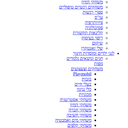
משחקי דמיון
משחקים רגשיים טיפוליים
ספרי רגשות
עו"ס
פיזיותרפיה
פסיכולוגיה
קלינאות תקשורת
ריפוי בעיסוק
שיקום
שלי זאנטקרן
לגני ילדים ומוסדות חינוך
חגים ונושאים נלמדים
מפות
משחקים וצעצועים
Playmobil
בובות
בעלי חיים
כלי נגינה
מכוניות
משחקי אסטרטגיה
משחקי דמיון
משחקי חברה
משחקי חשיבה
משחקי מים ואמבטיה
משחקי קלפים