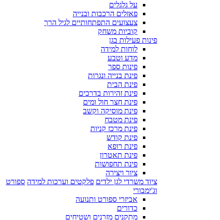
על גלגלים
פאזלים הרכבות ובנייה
צעצועים התפתחותיים לגיל הרך
קוביות משחק
פינות פעילות בגן
לוחות למידה
מדע וטבע
פינות ספר
פינת בנייה ונגרות
פינת הבית
פינת זהירות בדרכים
פינת חצר חול ומים
פינת מוסיקה וקשב
פינת מטבח
פינת מרכז קניות
פינת קודש
פינת רופא
פינת תאטרון
פינת תחפושות
ציור ויצירה
ציוד משרדי לגן ילדים
פלקטים וערכות למידה
ספורט
וג'ימבורי
אביזרי ספורט ותנועה
כדורים
מתקנים מזרנים ושטיחים