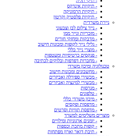
- תיקי תליה
- תיקיות אינדקס
- תיקיות הרמוניקה
- תיקיות פלסטיק וקרטון
ניירת משרדית
- נייר צילום לבן וצבעוני
- מזכריות ונייר ממו
- מדבקות ומחזקי חורים
- גלילי נייר לקופות ומכונות חישוב
- מוצרי נייר כללי
- פנקסים כרטיסיות ומעטפות
- מחברות דפדפות ובלוקים לכתיבה
טכנולוגיה ומיכון משרדי
- מחשבונים ומכונות חישוב
- מכשירי ספירלה ואביזרים
- מכשירי למינציה ואביזרים
- מגרסות
- טלפונים
- מיכון משרדי כללי
- מדפסות ופקסים
- מדפסת תוויות וסרטים
מוצרים משלימים למשרד
- יומנים ארגוניות ומילויים
- קופות מתכת וכספות
- תיבת דואר וארון מפתחות