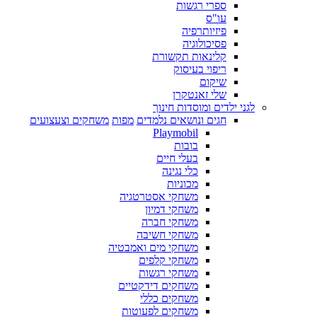
ספרי רגשות
עו"ס
פיזיותרפיה
פסיכולוגיה
קלינאות תקשורת
ריפוי בעיסוק
שיקום
שלי זאנטקרן
לגני ילדים ומוסדות חינוך
חגים ונושאים נלמדים
מפות
משחקים וצעצועים
Playmobil
בובות
בעלי חיים
כלי נגינה
מכוניות
משחקי אסטרטגיה
משחקי דמיון
משחקי חברה
משחקי חשיבה
משחקי מים ואמבטיה
משחקי קלפים
משחקי רגשות
משחקים דידקטיים
משחקים כללי
משחקים לפעוטות