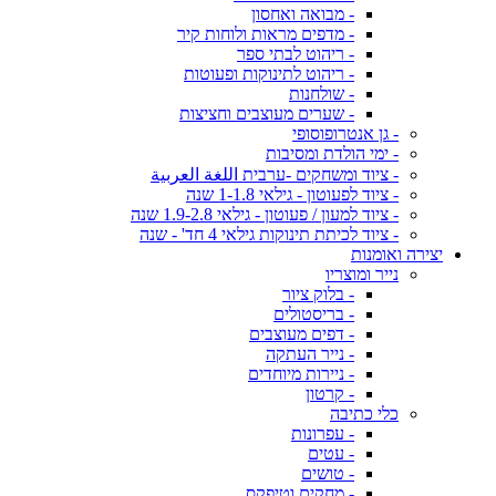
- מבואה ואחסון
- מדפים מראות ולוחות קיר
- ריהוט לבתי ספר
- ריהוט לתינוקות ופעוטות
- שולחנות
- שערים מעוצבים וחציצות
- גן אנטרופוסופי
- ימי הולדת ומסיבות
- ציוד ומשחקים -ערבית اللغة العربية
- ציוד לפעוטון - גילאי 1-1.8 שנה
- ציוד למעון / פעוטון - גילאי 1.9-2.8 שנה
- ציוד לכיתת תינוקות גילאי 4 חד' - שנה
יצירה ואומנות
נייר ומוצריו
- בלוק ציור
- בריסטולים
- דפים מעוצבים
- נייר העתקה
- ניירות מיוחדים
- קרטון
כלי כתיבה
- עפרונות
- עטים
- טושים
- מחקים וטיפקס