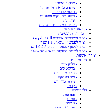
- מבואה ואחסון
- מדפים מראות ולוחות קיר
- ריהוט לבתי ספר
- ריהוט לתינוקות ופעוטות
- שולחנות
- שערים מעוצבים וחציצות
- גן אנטרופוסופי
- ימי הולדת ומסיבות
- ציוד ומשחקים -ערבית اللغة العربية
- ציוד לפעוטון - גילאי 1-1.8 שנה
- ציוד למעון / פעוטון - גילאי 1.9-2.8 שנה
- ציוד לכיתת תינוקות גילאי 4 חד' - שנה
יצירה ואומנות
נייר ומוצריו
- בלוק ציור
- בריסטולים
- דפים מעוצבים
- נייר העתקה
- ניירות מיוחדים
- קרטון
כלי כתיבה
- עפרונות
- עטים
- טושים
- מחקים וטיפקס