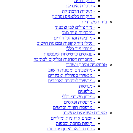
- תיקי תליה
- תיקיות אינדקס
- תיקיות הרמוניקה
- תיקיות פלסטיק וקרטון
ניירת משרדית
- נייר צילום לבן וצבעוני
- מזכריות ונייר ממו
- מדבקות ומחזקי חורים
- גלילי נייר לקופות ומכונות חישוב
- מוצרי נייר כללי
- פנקסים כרטיסיות ומעטפות
- מחברות דפדפות ובלוקים לכתיבה
טכנולוגיה ומיכון משרדי
- מחשבונים ומכונות חישוב
- מכשירי ספירלה ואביזרים
- מכשירי למינציה ואביזרים
- מגרסות
- טלפונים
- מיכון משרדי כללי
- מדפסות ופקסים
- מדפסת תוויות וסרטים
מוצרים משלימים למשרד
- יומנים ארגוניות ומילויים
- קופות מתכת וכספות
- תיבת דואר וארון מפתחות