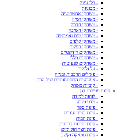
- כלי נגינה
- מכוניות
- משחקי אסטרטגיה
- משחקי דמיון
- משחקי חברה
- משחקי חשיבה
- משחקי מים ואמבטיה
- משחקי קלפים
- משחקי רגשות
- משחקים דידקטיים
- משחקים כללי
- משחקים לפעוטות
- על גלגלים
- פאזלים הרכבות ובנייה
- צעצועים התפתחותיים לגיל הרך
- קוביות משחק
פינות פעילות בגן
- לוחות למידה
- מדע וטבע
- פינות ספר
- פינת בנייה ונגרות
- פינת הבית
- פינת זהירות בדרכים
- פינת חצר חול ומים
- פינת מוסיקה וקשב