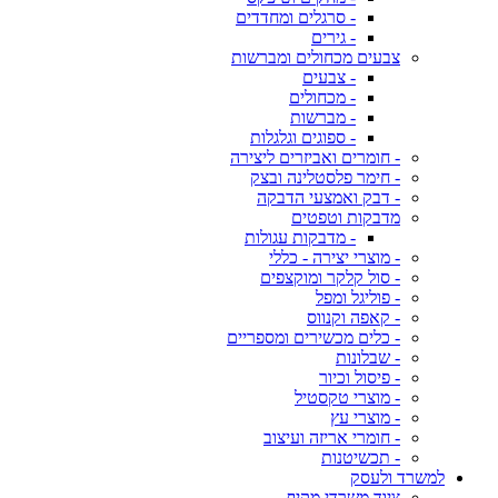
- סרגלים ומחדדים
- גירים
צבעים מכחולים ומברשות
- צבעים
- מכחולים
- מברשות
- ספוגים וגלגלות
- חומרים ואביזרים ליצירה
- חימר פלסטלינה ובצק
- דבק ואמצעי הדבקה
מדבקות וטפטים
- מדבקות עגולות
- מוצרי יצירה - כללי
- סול קלקר ומוקצפים
- פוליגל ומפל
- קאפה וקנווס
- כלים מכשירים ומספריים
- שבלונות
- פיסול וכיור
- מוצרי טקסטיל
- מוצרי עץ
- חומרי אריזה ועיצוב
- תכשיטנות
למשרד ולעסק
ציוד משרדי מקיף