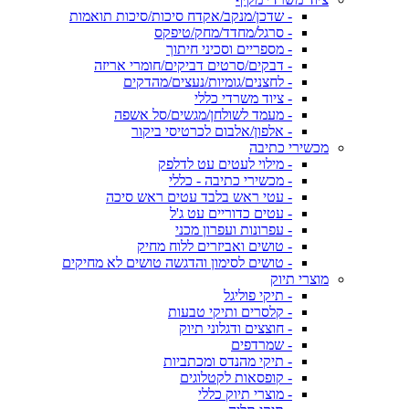
- שדכן/מנקב/אקדח סיכות/סיכות תואמות
- סרגל/מחדד/מחק/טיפקס
- מספריים וסכיני חיתוך
- דבקים/סרטים דביקים/חומרי אריזה
- לחצנים/גומיות/נעצים/מהדקים
- ציוד משרדי כללי
- מעמד לשולחן/מגשים/סל אשפה
- אלפון/אלבום לכרטיסי ביקור
מכשירי כתיבה
- מילוי לעטים עט לדלפק
- מכשירי כתיבה - כללי
- עטי ראש בלבד עטים ראש סיכה
- עטים כדוריים עט ג'ל
- עפרונות ועפרון מכני
- טושים ואביזרים ללוח מחיק
- טושים לסימון והדגשה טושים לא מחיקים
מוצרי תיוק
- תיקי פוליגל
- קלסרים ותיקי טבעות
- חוצצים ודגלוני תיוק
- שמרדפים
- תיקי מהנדס ומכתביות
- קופסאות לקטלוגים
- מוצרי תיוק כללי