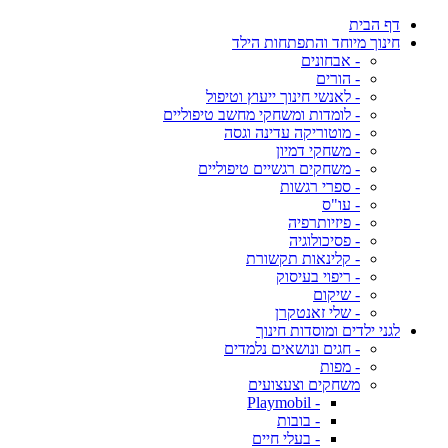
דף הבית
חינוך מיוחד והתפתחות הילד
- אבחונים
- הורים
- לאנשי חינוך ייעוץ וטיפול
- לומדות ומשחקי מחשב טיפוליים
- מוטוריקה עדינה וגסה
- משחקי דמיון
- משחקים רגשיים טיפוליים
- ספרי רגשות
- עו"ס
- פיזיותרפיה
- פסיכולוגיה
- קלינאות תקשורת
- ריפוי בעיסוק
- שיקום
- שלי זאנטקרן
לגני ילדים ומוסדות חינוך
- חגים ונושאים נלמדים
- מפות
משחקים וצעצועים
- Playmobil
- בובות
- בעלי חיים