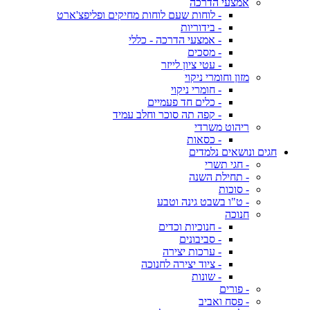
אמצעי הדרכה
- לוחות שעם לוחות מחיקים ופליפצ'ארט
- בידוריות
- אמצעי הדרכה - כללי
- מסכים
- עטי ציון לייזר
מזון וחומרי ניקוי
- חומרי ניקוי
- כלים חד פעמיים
- קפה תה סוכר וחלב עמיד
ריהוט משרדי
- כסאות
חגים ונושאים נלמדים
- חגי תשרי
- תחילת השנה
- סוכות
- ט"ו בשבט גינה וטבע
חנוכה
- חנוכיות וכדים
- סביבונים
- ערכות יצירה
- ציוד יצירה לחנוכה
- שונות
- פורים
- פסח ואביב