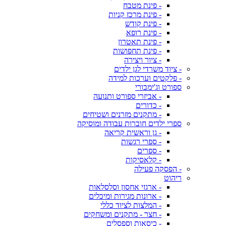
- פינת מטבח
- פינת מרכז קניות
- פינת קודש
- פינת רופא
- פינת תאטרון
- פינת תחפושות
- ציור ויצירה
- ציוד משרדי לגן ילדים
- פלקטים וערכות למידה
ספורט וג'ימבורי
- אביזרי ספורט ותנועה
- כדורים
- מתקנים מזרנים ושטיחים
ספרי ילדים חוברות עבודה ומוסיקה
- גן וראשית קריאה
- ספרי רגשות
- ספרים
- קלאסיקות
- הפסקה פעילה
ריהוט
- ארגזי אחסון וסלסלאות
- ארונות מגירות ומיכלים
- המלצות לציוד כללי
- חצר - מתקנים ומשחקים
- כיסאות וספסלים