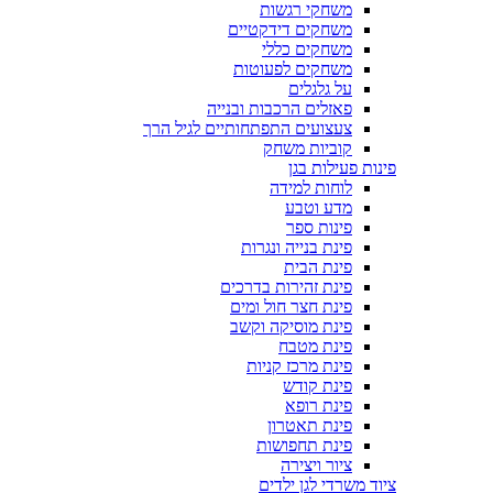
משחקי רגשות
משחקים דידקטיים
משחקים כללי
משחקים לפעוטות
על גלגלים
פאזלים הרכבות ובנייה
צעצועים התפתחותיים לגיל הרך
קוביות משחק
פינות פעילות בגן
לוחות למידה
מדע וטבע
פינות ספר
פינת בנייה ונגרות
פינת הבית
פינת זהירות בדרכים
פינת חצר חול ומים
פינת מוסיקה וקשב
פינת מטבח
פינת מרכז קניות
פינת קודש
פינת רופא
פינת תאטרון
פינת תחפושות
ציור ויצירה
ציוד משרדי לגן ילדים