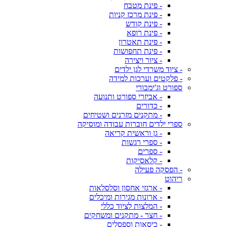
- פינת מטבח
- פינת מרכז קניות
- פינת קודש
- פינת רופא
- פינת תאטרון
- פינת תחפושות
- ציור ויצירה
- ציוד משרדי לגן ילדים
- פלקטים וערכות למידה
ספורט וג'ימבורי
- אביזרי ספורט ותנועה
- כדורים
- מתקנים מזרנים ושטיחים
ספרי ילדים חוברות עבודה ומוסיקה
- גן וראשית קריאה
- ספרי רגשות
- ספרים
- קלאסיקות
- הפסקה פעילה
ריהוט
- ארגזי אחסון וסלסלאות
- ארונות מגירות ומיכלים
- המלצות לציוד כללי
- חצר - מתקנים ומשחקים
- כיסאות וספסלים