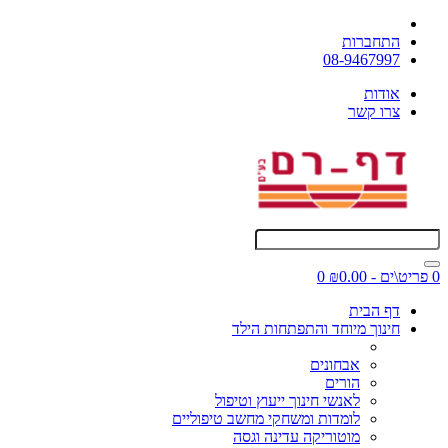
התחברות
08-9467997
אודות
צרו קשר
0 פריט\ים - ₪0.00
0
דף הבית
חינוך מיוחד והתפתחות הילד
אבחונים
הורים
לאנשי חינוך ייעוץ וטיפול
לומדות ומשחקי מחשב טיפוליים
מוטוריקה עדינה וגסה