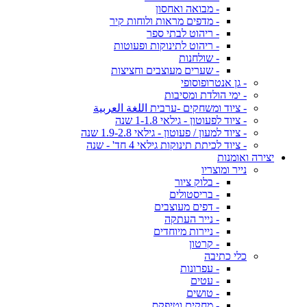
- מבואה ואחסון
- מדפים מראות ולוחות קיר
- ריהוט לבתי ספר
- ריהוט לתינוקות ופעוטות
- שולחנות
- שערים מעוצבים וחציצות
- גן אנטרופוסופי
- ימי הולדת ומסיבות
- ציוד ומשחקים -ערבית اللغة العربية
- ציוד לפעוטון - גילאי 1-1.8 שנה
- ציוד למעון / פעוטון - גילאי 1.9-2.8 שנה
- ציוד לכיתת תינוקות גילאי 4 חד' - שנה
יצירה ואומנות
נייר ומוצריו
- בלוק ציור
- בריסטולים
- דפים מעוצבים
- נייר העתקה
- ניירות מיוחדים
- קרטון
כלי כתיבה
- עפרונות
- עטים
- טושים
- מחקים וטיפקס