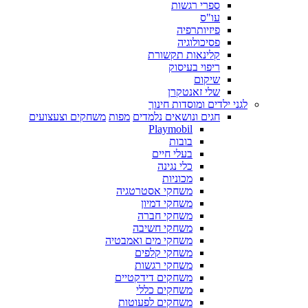
ספרי רגשות
עו"ס
פיזיותרפיה
פסיכולוגיה
קלינאות תקשורת
ריפוי בעיסוק
שיקום
שלי זאנטקרן
לגני ילדים ומוסדות חינוך
חגים ונושאים נלמדים
מפות
משחקים וצעצועים
Playmobil
בובות
בעלי חיים
כלי נגינה
מכוניות
משחקי אסטרטגיה
משחקי דמיון
משחקי חברה
משחקי חשיבה
משחקי מים ואמבטיה
משחקי קלפים
משחקי רגשות
משחקים דידקטיים
משחקים כללי
משחקים לפעוטות