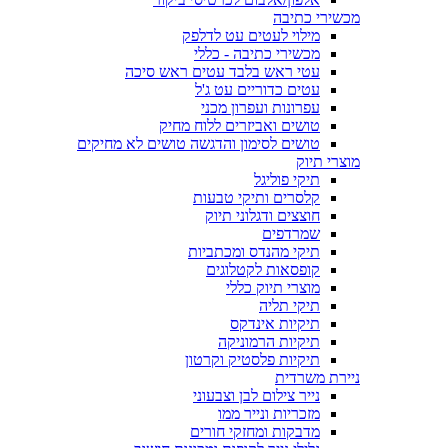
מכשירי כתיבה
מילוי לעטים עט לדלפק
מכשירי כתיבה - כללי
עטי ראש בלבד עטים ראש סיכה
עטים כדוריים עט ג'ל
עפרונות ועפרון מכני
טושים ואביזרים ללוח מחיק
טושים לסימון והדגשה טושים לא מחיקים
מוצרי תיוק
תיקי פוליגל
קלסרים ותיקי טבעות
חוצצים ודגלוני תיוק
שמרדפים
תיקי מהנדס ומכתביות
קופסאות לקטלוגים
מוצרי תיוק כללי
תיקי תליה
תיקיות אינדקס
תיקיות הרמוניקה
תיקיות פלסטיק וקרטון
ניירת משרדית
נייר צילום לבן וצבעוני
מזכריות ונייר ממו
מדבקות ומחזקי חורים