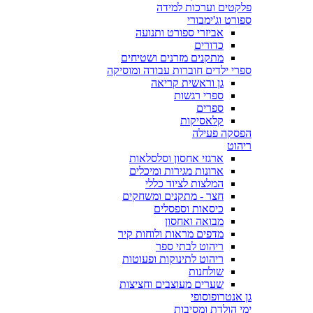
פלקטים וערכות למידה
ספורט וג'ימבורי
אביזרי ספורט ותנועה
כדורים
מתקנים מזרנים ושטיחים
ספרי ילדים חוברות עבודה ומוסיקה
גן וראשית קריאה
ספרי רגשות
ספרים
קלאסיקות
הפסקה פעילה
ריהוט
ארגזי אחסון וסלסלאות
ארונות מגירות ומיכלים
המלצות לציוד כללי
חצר - מתקנים ומשחקים
כיסאות וספסלים
מבואה ואחסון
מדפים מראות ולוחות קיר
ריהוט לבתי ספר
ריהוט לתינוקות ופעוטות
שולחנות
שערים מעוצבים וחציצות
גן אנטרופוסופי
ימי הולדת ומסיבות