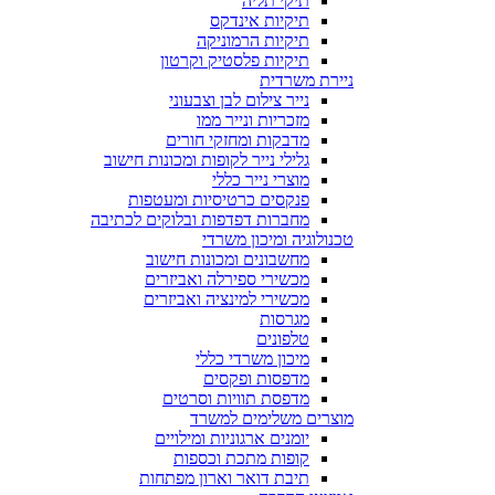
תיקי תליה
תיקיות אינדקס
תיקיות הרמוניקה
תיקיות פלסטיק וקרטון
ניירת משרדית
נייר צילום לבן וצבעוני
מזכריות ונייר ממו
מדבקות ומחזקי חורים
גלילי נייר לקופות ומכונות חישוב
מוצרי נייר כללי
פנקסים כרטיסיות ומעטפות
מחברות דפדפות ובלוקים לכתיבה
טכנולוגיה ומיכון משרדי
מחשבונים ומכונות חישוב
מכשירי ספירלה ואביזרים
מכשירי למינציה ואביזרים
מגרסות
טלפונים
מיכון משרדי כללי
מדפסות ופקסים
מדפסת תוויות וסרטים
מוצרים משלימים למשרד
יומנים ארגוניות ומילויים
קופות מתכת וכספות
תיבת דואר וארון מפתחות