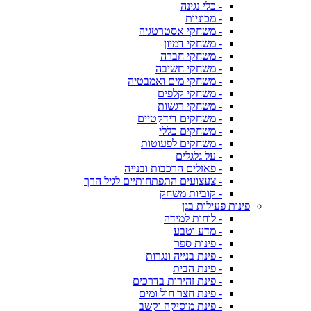
- כלי נגינה
- מכוניות
- משחקי אסטרטגיה
- משחקי דמיון
- משחקי חברה
- משחקי חשיבה
- משחקי מים ואמבטיה
- משחקי קלפים
- משחקי רגשות
- משחקים דידקטיים
- משחקים כללי
- משחקים לפעוטות
- על גלגלים
- פאזלים הרכבות ובנייה
- צעצועים התפתחותיים לגיל הרך
- קוביות משחק
פינות פעילות בגן
- לוחות למידה
- מדע וטבע
- פינות ספר
- פינת בנייה ונגרות
- פינת הבית
- פינת זהירות בדרכים
- פינת חצר חול ומים
- פינת מוסיקה וקשב