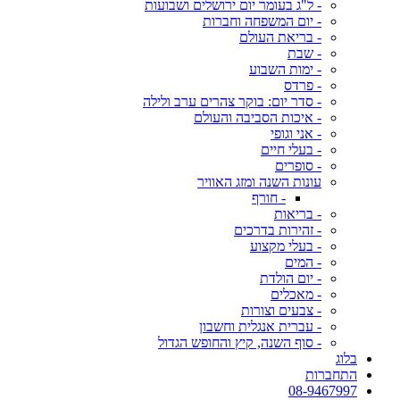
- ל"ג בעומר יום ירושלים ושבועות
- יום המשפחה וחברות
- בריאת העולם
- שבת
- ימות השבוע
- פרדס
- סדר יום: בוקר צהרים ערב ולילה
- איכות הסביבה והעולם
- אני וגופי
- בעלי חיים
- סופרים
עונות השנה ומזג האוויר
- חורף
- בריאות
- זהירות בדרכים
- בעלי מקצוע
- המים
- יום הולדת
- מאכלים
- צבעים וצורות
- עברית אנגלית וחשבון
- סוף השנה, קיץ והחופש הגדול
בלוג
התחברות
08-9467997