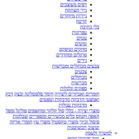
דפים מעוצבים
נייר העתקה
ניירות מיוחדים
קרטון
כלי כתיבה
עפרונות
עטים
טושים
מחקים וטיפקס
סרגלים ומחדדים
גירים
צבעים מכחולים ומברשות
צבעים
מכחולים
מברשות
ספוגים וגלגלות
חומרים ואביזרים ליצירה
חימר פלסטלינה ובצק
דבק
ואמצעי הדבקה
מדבקות וטפטים
מדבקות עגולות
מוצרי יצירה - כללי
סול קלקר ומוקצפים
פוליגל ומפל
קאפה וקנווס
כלים מכשירים ומספריים
שבלונות
פיסול וכיור
מוצרי טקסטיל
מוצרי עץ
חומרי אריזה
ועיצוב
תכשיטנות
למשרד ולעסק
ציוד משרדי מקיף