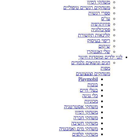
משחקי דמיון
משחקים רגשיים טיפוליים
ספרי רגשות
עו"ס
פיזיותרפיה
פסיכולוגיה
קלינאות תקשורת
ריפוי בעיסוק
שיקום
שלי זאנטקרן
לגני ילדים ומוסדות חינוך
חגים ונושאים נלמדים
מפות
משחקים וצעצועים
Playmobil
בובות
בעלי חיים
כלי נגינה
מכוניות
משחקי אסטרטגיה
משחקי דמיון
משחקי חברה
משחקי חשיבה
משחקי מים ואמבטיה
משחקי קלפים