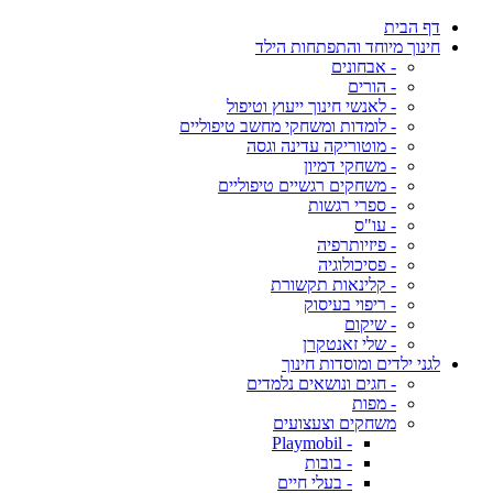
דף הבית
חינוך מיוחד והתפתחות הילד
- אבחונים
- הורים
- לאנשי חינוך ייעוץ וטיפול
- לומדות ומשחקי מחשב טיפוליים
- מוטוריקה עדינה וגסה
- משחקי דמיון
- משחקים רגשיים טיפוליים
- ספרי רגשות
- עו"ס
- פיזיותרפיה
- פסיכולוגיה
- קלינאות תקשורת
- ריפוי בעיסוק
- שיקום
- שלי זאנטקרן
לגני ילדים ומוסדות חינוך
- חגים ונושאים נלמדים
- מפות
משחקים וצעצועים
- Playmobil
- בובות
- בעלי חיים