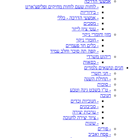
אמצעי הדרכה
- לוחות שעם לוחות מחיקים ופליפצ'ארט
- בידוריות
- אמצעי הדרכה - כללי
- מסכים
- עטי ציון לייזר
מזון וחומרי ניקוי
- חומרי ניקוי
- כלים חד פעמיים
- קפה תה סוכר וחלב עמיד
ריהוט משרדי
- כסאות
חגים ונושאים נלמדים
- חגי תשרי
- תחילת השנה
- סוכות
- ט"ו בשבט גינה וטבע
חנוכה
- חנוכיות וכדים
- סביבונים
- ערכות יצירה
- ציוד יצירה לחנוכה
- שונות
- פורים
- פסח ואביב