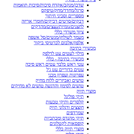
שדכן/מנקב/אקדח סיכות/סיכות תואמות
סרגל/מחדד/מחק/טיפקס
מספריים וסכיני חיתוך
דבקים/סרטים דביקים/חומרי אריזה
לחצנים/גומיות/נעצים/מהדקים
ציוד משרדי כללי
מעמד לשולחן/מגשים/סל אשפה
אלפון/אלבום לכרטיסי ביקור
מכשירי כתיבה
מילוי לעטים עט לדלפק
מכשירי כתיבה - כללי
עטי ראש בלבד עטים ראש סיכה
עטים כדוריים עט ג'ל
עפרונות ועפרון מכני
טושים ואביזרים ללוח מחיק
טושים לסימון והדגשה טושים לא מחיקים
מוצרי תיוק
תיקי פוליגל
קלסרים ותיקי טבעות
חוצצים ודגלוני תיוק
שמרדפים
תיקי מהנדס ומכתביות
קופסאות לקטלוגים
מוצרי תיוק כללי