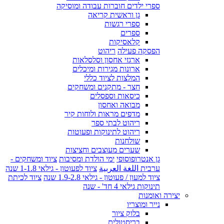
ספרי ילדים חוברות עבודה ומוסיקה
גן וראשית קריאה
ספרי רגשות
ספרים
קלאסיקות
הפסקה פעילה
ריהוט
ארגזי אחסון וסלסלאות
ארונות מגירות ומיכלים
המלצות לציוד כללי
חצר - מתקנים ומשחקים
כיסאות וספסלים
מבואה ואחסון
מדפים מראות ולוחות קיר
ריהוט לבתי ספר
ריהוט לתינוקות ופעוטות
שולחנות
שערים מעוצבים וחציצות
גן אנטרופוסופי
ימי הולדת ומסיבות
ציוד ומשחקים -
ערבית اللغة العربية
ציוד לפעוטון - גילאי 1-1.8 שנה
ציוד למעון / פעוטון - גילאי 1.9-2.8 שנה
ציוד לכיתת
תינוקות גילאי 4 חד' - שנה
יצירה ואומנות
נייר ומוצריו
בלוק ציור
בריסטולים