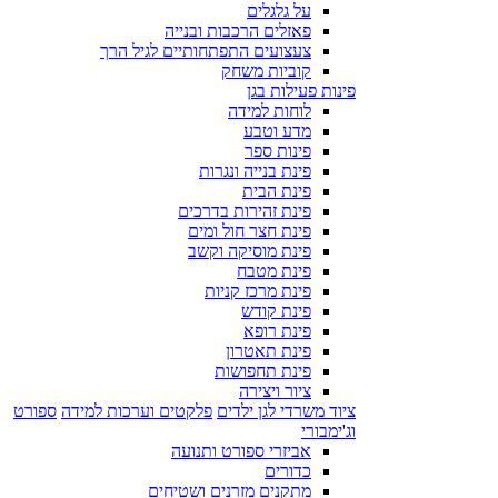
על גלגלים
פאזלים הרכבות ובנייה
צעצועים התפתחותיים לגיל הרך
קוביות משחק
פינות פעילות בגן
לוחות למידה
מדע וטבע
פינות ספר
פינת בנייה ונגרות
פינת הבית
פינת זהירות בדרכים
פינת חצר חול ומים
פינת מוסיקה וקשב
פינת מטבח
פינת מרכז קניות
פינת קודש
פינת רופא
פינת תאטרון
פינת תחפושות
ציור ויצירה
ציוד משרדי לגן ילדים
פלקטים וערכות למידה
ספורט
וג'ימבורי
אביזרי ספורט ותנועה
כדורים
מתקנים מזרנים ושטיחים