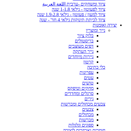
ציוד ומשחקים -ערבית اللغة العربية
ציוד לפעוטון - גילאי 1-1.8 שנה
ציוד למעון / פעוטון - גילאי 1.9-2.8 שנה
ציוד לכיתת תינוקות גילאי 4 חד' - שנה
יצירה ואומנות
נייר ומוצריו
בלוק ציור
בריסטולים
דפים מעוצבים
נייר העתקה
ניירות מיוחדים
קרטון
כלי כתיבה
עפרונות
עטים
טושים
מחקים וטיפקס
סרגלים ומחדדים
גירים
צבעים מכחולים ומברשות
צבעים
מכחולים
מברשות
ספוגים וגלגלות
חומרים ואביזרים ליצירה