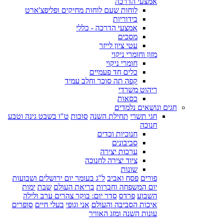
אמצעי הדרכה
לוחות שעם לוחות מחיקים ופליפצ'ארט
בידוריות
אמצעי הדרכה - כללי
מסכים
עטי ציון לייזר
מזון וחומרי ניקוי
חומרי ניקוי
כלים חד פעמיים
קפה תה סוכר וחלב עמיד
ריהוט משרדי
כסאות
חגים ונושאים נלמדים
חגי תשרי
תחילת השנה
סוכות
ט"ו בשבט גינה וטבע
חנוכה
חנוכיות וכדים
סביבונים
ערכות יצירה
ציוד יצירה לחנוכה
שונות
פורים
פסח ואביב
ל"ג בעומר יום ירושלים ושבועות
יום המשפחה וחברות
בריאת העולם
שבת
ימות
השבוע
פרדס
סדר יום: בוקר צהרים ערב ולילה
איכות הסביבה והעולם
אני וגופי
בעלי חיים
סופרים
עונות השנה ומזג האוויר