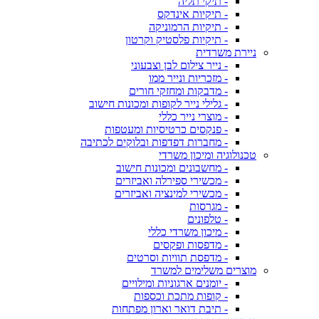
- תיקי תליה
- תיקיות אינדקס
- תיקיות הרמוניקה
- תיקיות פלסטיק וקרטון
ניירת משרדית
- נייר צילום לבן וצבעוני
- מזכריות ונייר ממו
- מדבקות ומחזקי חורים
- גלילי נייר לקופות ומכונות חישוב
- מוצרי נייר כללי
- פנקסים כרטיסיות ומעטפות
- מחברות דפדפות ובלוקים לכתיבה
טכנולוגיה ומיכון משרדי
- מחשבונים ומכונות חישוב
- מכשירי ספירלה ואביזרים
- מכשירי למינציה ואביזרים
- מגרסות
- טלפונים
- מיכון משרדי כללי
- מדפסות ופקסים
- מדפסת תוויות וסרטים
מוצרים משלימים למשרד
- יומנים ארגוניות ומילויים
- קופות מתכת וכספות
- תיבת דואר וארון מפתחות