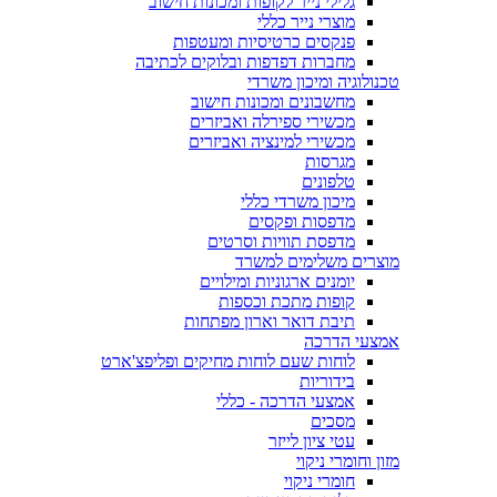
גלילי נייר לקופות ומכונות חישוב
מוצרי נייר כללי
פנקסים כרטיסיות ומעטפות
מחברות דפדפות ובלוקים לכתיבה
טכנולוגיה ומיכון משרדי
מחשבונים ומכונות חישוב
מכשירי ספירלה ואביזרים
מכשירי למינציה ואביזרים
מגרסות
טלפונים
מיכון משרדי כללי
מדפסות ופקסים
מדפסת תוויות וסרטים
מוצרים משלימים למשרד
יומנים ארגוניות ומילויים
קופות מתכת וכספות
תיבת דואר וארון מפתחות
אמצעי הדרכה
לוחות שעם לוחות מחיקים ופליפצ'ארט
בידוריות
אמצעי הדרכה - כללי
מסכים
עטי ציון לייזר
מזון וחומרי ניקוי
חומרי ניקוי