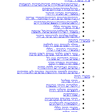
- שדכן/מנקב/אקדח סיכות/סיכות תואמות
- סרגל/מחדד/מחק/טיפקס
- מספריים וסכיני חיתוך
- דבקים/סרטים דביקים/חומרי אריזה
- לחצנים/גומיות/נעצים/מהדקים
- ציוד משרדי כללי
- מעמד לשולחן/מגשים/סל אשפה
- אלפון/אלבום לכרטיסי ביקור
מכשירי כתיבה
- מילוי לעטים עט לדלפק
- מכשירי כתיבה - כללי
- עטי ראש בלבד עטים ראש סיכה
- עטים כדוריים עט ג'ל
- עפרונות ועפרון מכני
- טושים ואביזרים ללוח מחיק
- טושים לסימון והדגשה טושים לא מחיקים
מוצרי תיוק
- תיקי פוליגל
- קלסרים ותיקי טבעות
- חוצצים ודגלוני תיוק
- שמרדפים
- תיקי מהנדס ומכתביות
- קופסאות לקטלוגים
- מוצרי תיוק כללי