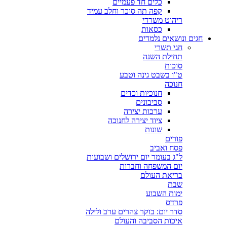
כלים חד פעמיים
קפה תה סוכר וחלב עמיד
ריהוט משרדי
כסאות
חגים ונושאים נלמדים
חגי תשרי
תחילת השנה
סוכות
ט"ו בשבט גינה וטבע
חנוכה
חנוכיות וכדים
סביבונים
ערכות יצירה
ציוד יצירה לחנוכה
שונות
פורים
פסח ואביב
ל"ג בעומר יום ירושלים ושבועות
יום המשפחה וחברות
בריאת העולם
שבת
ימות השבוע
פרדס
סדר יום: בוקר צהרים ערב ולילה
איכות הסביבה והעולם