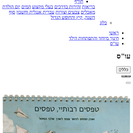
חורף
בריאות
זהירות בדרכים
בעלי מקצוע
המים
יום הולדת
מאכלים
צבעים וצורות
עברית אנגלית וחשבון
סוף
השנה, קיץ והחופש הגדול
בלוג
ראשי
חינוך מיוחד והתפתחות הילד
עו"ס
עו"ס
כללי