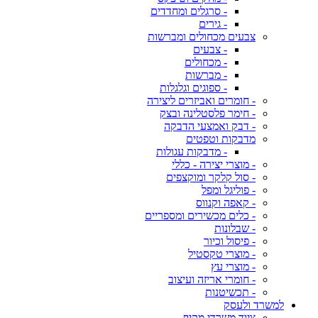
- סרגלים ומחדדים
- גירים
צבעים מכחולים ומברשות
- צבעים
- מכחולים
- מברשות
- ספוגים וגלגלות
- חומרים ואביזרים ליצירה
- חימר פלסטלינה ובצק
- דבק ואמצעי הדבקה
מדבקות וטפטים
- מדבקות עגולות
- מוצרי יצירה - כללי
- סול קלקר ומוקצפים
- פוליגל ומפל
- קאפה וקנווס
- כלים מכשירים ומספריים
- שבלונות
- פיסול וכיור
- מוצרי טקסטיל
- מוצרי עץ
- חומרי אריזה ועיצוב
- תכשיטנות
למשרד ולעסק
ציוד משרדי מקיף