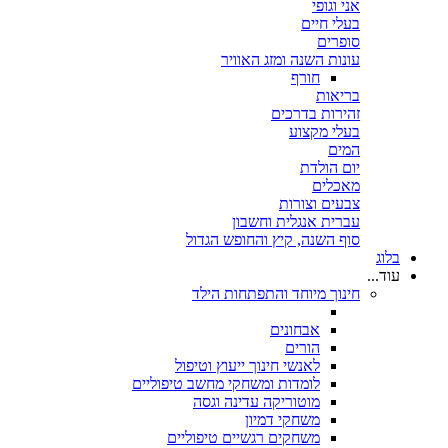
אני וגופי
בעלי חיים
סופרים
עונות השנה ומזג האוויר
חורף
בריאות
זהירות בדרכים
בעלי מקצוע
המים
יום הולדת
מאכלים
צבעים וצורות
עברית אנגלית וחשבון
סוף השנה, קיץ והחופש הגדול
בלוג
עוד...
חינוך מיוחד והתפתחות הילד
אבחונים
הורים
לאנשי חינוך ייעוץ וטיפול
לומדות ומשחקי מחשב טיפוליים
מוטוריקה עדינה וגסה
משחקי דמיון
משחקים רגשיים טיפוליים