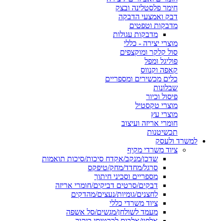
חימר פלסטלינה ובצק
דבק ואמצעי הדבקה
מדבקות וטפטים
מדבקות עגולות
מוצרי יצירה - כללי
סול קלקר ומוקצפים
פוליגל ומפל
קאפה וקנווס
כלים מכשירים ומספריים
שבלונות
פיסול וכיור
מוצרי טקסטיל
מוצרי עץ
חומרי אריזה ועיצוב
תכשיטנות
למשרד ולעסק
ציוד משרדי מקיף
שדכן/מנקב/אקדח סיכות/סיכות תואמות
סרגל/מחדד/מחק/טיפקס
מספריים וסכיני חיתוך
דבקים/סרטים דביקים/חומרי אריזה
לחצנים/גומיות/נעצים/מהדקים
ציוד משרדי כללי
מעמד לשולחן/מגשים/סל אשפה
אלפון/אלבום לכרטיסי ביקור