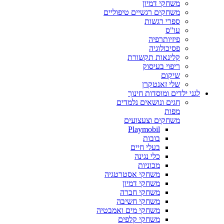
משחקי דמיון
משחקים רגשיים טיפוליים
ספרי רגשות
עו"ס
פיזיותרפיה
פסיכולוגיה
קלינאות תקשורת
ריפוי בעיסוק
שיקום
שלי זאנטקרן
לגני ילדים ומוסדות חינוך
חגים ונושאים נלמדים
מפות
משחקים וצעצועים
Playmobil
בובות
בעלי חיים
כלי נגינה
מכוניות
משחקי אסטרטגיה
משחקי דמיון
משחקי חברה
משחקי חשיבה
משחקי מים ואמבטיה
משחקי קלפים