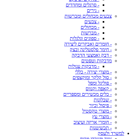
- סרגלים ומחדדים
- גירים
צבעים מכחולים ומברשות
- צבעים
- מכחולים
- מברשות
- ספוגים וגלגלות
- חומרים ואביזרים ליצירה
- חימר פלסטלינה ובצק
- דבק ואמצעי הדבקה
מדבקות וטפטים
- מדבקות עגולות
- מוצרי יצירה - כללי
- סול קלקר ומוקצפים
- פוליגל ומפל
- קאפה וקנווס
- כלים מכשירים ומספריים
- שבלונות
- פיסול וכיור
- מוצרי טקסטיל
- מוצרי עץ
- חומרי אריזה ועיצוב
- תכשיטנות
למשרד ולעסק
ציוד משרדי מקיף