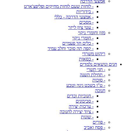
אמצעי הדרכה
- לוחות שעם לוחות מחיקים ופליפצ'ארט
- בידוריות
- אמצעי הדרכה - כללי
- מסכים
- עטי ציון לייזר
מזון וחומרי ניקוי
- חומרי ניקוי
- כלים חד פעמיים
- קפה תה סוכר וחלב עמיד
ריהוט משרדי
- כסאות
חגים ונושאים נלמדים
- חגי תשרי
- תחילת השנה
- סוכות
- ט"ו בשבט גינה וטבע
חנוכה
- חנוכיות וכדים
- סביבונים
- ערכות יצירה
- ציוד יצירה לחנוכה
- שונות
- פורים
- פסח ואביב