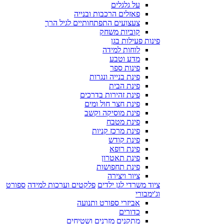
על גלגלים
פאזלים הרכבות ובנייה
צעצועים התפתחותיים לגיל הרך
קוביות משחק
פינות פעילות בגן
לוחות למידה
מדע וטבע
פינות ספר
פינת בנייה ונגרות
פינת הבית
פינת זהירות בדרכים
פינת חצר חול ומים
פינת מוסיקה וקשב
פינת מטבח
פינת מרכז קניות
פינת קודש
פינת רופא
פינת תאטרון
פינת תחפושות
ציור ויצירה
ציוד משרדי לגן ילדים
פלקטים וערכות למידה
ספורט
וג'ימבורי
אביזרי ספורט ותנועה
כדורים
מתקנים מזרנים ושטיחים