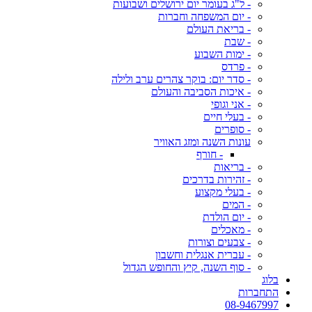
- ל"ג בעומר יום ירושלים ושבועות
- יום המשפחה וחברות
- בריאת העולם
- שבת
- ימות השבוע
- פרדס
- סדר יום: בוקר צהרים ערב ולילה
- איכות הסביבה והעולם
- אני וגופי
- בעלי חיים
- סופרים
עונות השנה ומזג האוויר
- חורף
- בריאות
- זהירות בדרכים
- בעלי מקצוע
- המים
- יום הולדת
- מאכלים
- צבעים וצורות
- עברית אנגלית וחשבון
- סוף השנה, קיץ והחופש הגדול
בלוג
התחברות
08-9467997