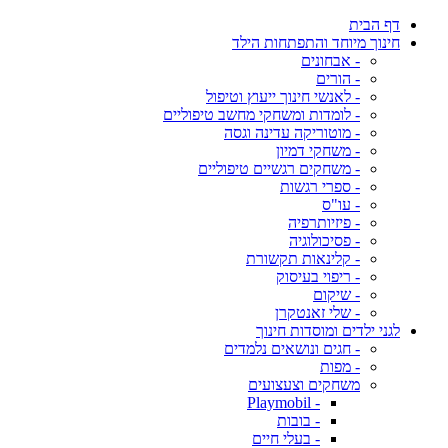
דף הבית
חינוך מיוחד והתפתחות הילד
- אבחונים
- הורים
- לאנשי חינוך ייעוץ וטיפול
- לומדות ומשחקי מחשב טיפוליים
- מוטוריקה עדינה וגסה
- משחקי דמיון
- משחקים רגשיים טיפוליים
- ספרי רגשות
- עו"ס
- פיזיותרפיה
- פסיכולוגיה
- קלינאות תקשורת
- ריפוי בעיסוק
- שיקום
- שלי זאנטקרן
לגני ילדים ומוסדות חינוך
- חגים ונושאים נלמדים
- מפות
משחקים וצעצועים
- Playmobil
- בובות
- בעלי חיים