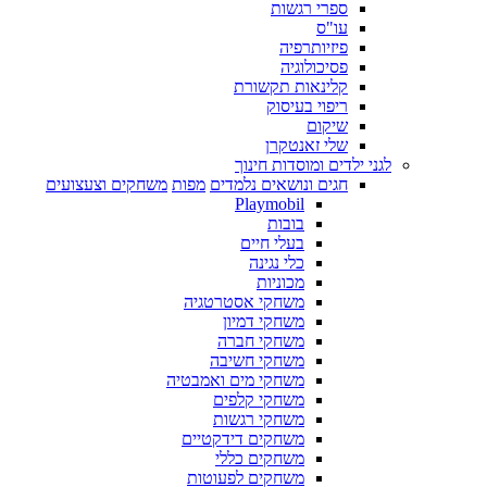
ספרי רגשות
עו"ס
פיזיותרפיה
פסיכולוגיה
קלינאות תקשורת
ריפוי בעיסוק
שיקום
שלי זאנטקרן
לגני ילדים ומוסדות חינוך
חגים ונושאים נלמדים
מפות
משחקים וצעצועים
Playmobil
בובות
בעלי חיים
כלי נגינה
מכוניות
משחקי אסטרטגיה
משחקי דמיון
משחקי חברה
משחקי חשיבה
משחקי מים ואמבטיה
משחקי קלפים
משחקי רגשות
משחקים דידקטיים
משחקים כללי
משחקים לפעוטות