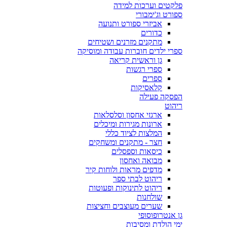
פלקטים וערכות למידה
ספורט וג'ימבורי
אביזרי ספורט ותנועה
כדורים
מתקנים מזרנים ושטיחים
ספרי ילדים חוברות עבודה ומוסיקה
גן וראשית קריאה
ספרי רגשות
ספרים
קלאסיקות
הפסקה פעילה
ריהוט
ארגזי אחסון וסלסלאות
ארונות מגירות ומיכלים
המלצות לציוד כללי
חצר - מתקנים ומשחקים
כיסאות וספסלים
מבואה ואחסון
מדפים מראות ולוחות קיר
ריהוט לבתי ספר
ריהוט לתינוקות ופעוטות
שולחנות
שערים מעוצבים וחציצות
גן אנטרופוסופי
ימי הולדת ומסיבות