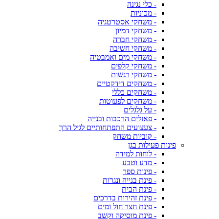
- כלי נגינה
- מכוניות
- משחקי אסטרטגיה
- משחקי דמיון
- משחקי חברה
- משחקי חשיבה
- משחקי מים ואמבטיה
- משחקי קלפים
- משחקי רגשות
- משחקים דידקטיים
- משחקים כללי
- משחקים לפעוטות
- על גלגלים
- פאזלים הרכבות ובנייה
- צעצועים התפתחותיים לגיל הרך
- קוביות משחק
פינות פעילות בגן
- לוחות למידה
- מדע וטבע
- פינות ספר
- פינת בנייה ונגרות
- פינת הבית
- פינת זהירות בדרכים
- פינת חצר חול ומים
- פינת מוסיקה וקשב