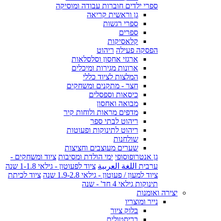
ספרי ילדים חוברות עבודה ומוסיקה
גן וראשית קריאה
ספרי רגשות
ספרים
קלאסיקות
הפסקה פעילה
ריהוט
ארגזי אחסון וסלסלאות
ארונות מגירות ומיכלים
המלצות לציוד כללי
חצר - מתקנים ומשחקים
כיסאות וספסלים
מבואה ואחסון
מדפים מראות ולוחות קיר
ריהוט לבתי ספר
ריהוט לתינוקות ופעוטות
שולחנות
שערים מעוצבים וחציצות
גן אנטרופוסופי
ימי הולדת ומסיבות
ציוד ומשחקים -
ערבית اللغة العربية
ציוד לפעוטון - גילאי 1-1.8 שנה
ציוד למעון / פעוטון - גילאי 1.9-2.8 שנה
ציוד לכיתת
תינוקות גילאי 4 חד' - שנה
יצירה ואומנות
נייר ומוצריו
בלוק ציור
בריסטולים