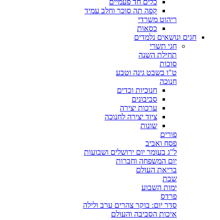
כלים חד פעמיים
קפה תה סוכר וחלב עמיד
ריהוט משרדי
כסאות
חגים ונושאים נלמדים
חגי תשרי
תחילת השנה
סוכות
ט"ו בשבט גינה וטבע
חנוכה
חנוכיות וכדים
סביבונים
ערכות יצירה
ציוד יצירה לחנוכה
שונות
פורים
פסח ואביב
ל"ג בעומר יום ירושלים ושבועות
יום המשפחה וחברות
בריאת העולם
שבת
ימות השבוע
פרדס
סדר יום: בוקר צהרים ערב ולילה
איכות הסביבה והעולם