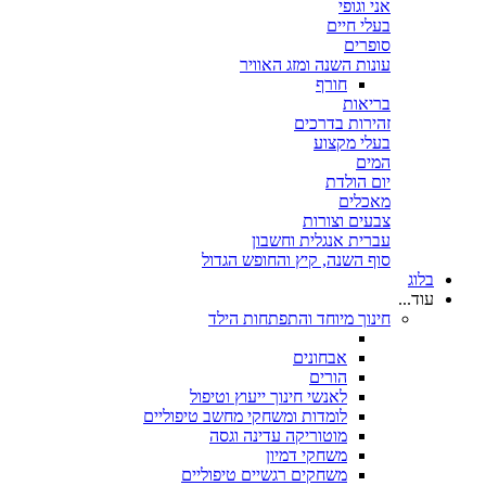
אני וגופי
בעלי חיים
סופרים
עונות השנה ומזג האוויר
חורף
בריאות
זהירות בדרכים
בעלי מקצוע
המים
יום הולדת
מאכלים
צבעים וצורות
עברית אנגלית וחשבון
סוף השנה, קיץ והחופש הגדול
בלוג
עוד...
חינוך מיוחד והתפתחות הילד
אבחונים
הורים
לאנשי חינוך ייעוץ וטיפול
לומדות ומשחקי מחשב טיפוליים
מוטוריקה עדינה וגסה
משחקי דמיון
משחקים רגשיים טיפוליים