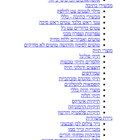
מכשירי כתיבה
מילוי לעטים עט לדלפק
מכשירי כתיבה - כללי
עטי ראש בלבד עטים ראש סיכה
עטים כדוריים עט ג'ל
עפרונות ועפרון מכני
טושים ואביזרים ללוח מחיק
טושים לסימון והדגשה טושים לא מחיקים
מוצרי תיוק
תיקי פוליגל
קלסרים ותיקי טבעות
חוצצים ודגלוני תיוק
שמרדפים
תיקי מהנדס ומכתביות
קופסאות לקטלוגים
מוצרי תיוק כללי
תיקי תליה
תיקיות אינדקס
תיקיות הרמוניקה
תיקיות פלסטיק וקרטון
ניירת משרדית
נייר צילום לבן וצבעוני
מזכריות ונייר ממו
מדבקות ומחזקי חורים