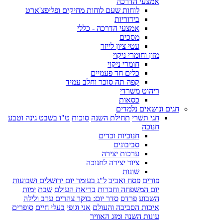
אמצעי הדרכה
לוחות שעם לוחות מחיקים ופליפצ'ארט
בידוריות
אמצעי הדרכה - כללי
מסכים
עטי ציון לייזר
מזון וחומרי ניקוי
חומרי ניקוי
כלים חד פעמיים
קפה תה סוכר וחלב עמיד
ריהוט משרדי
כסאות
חגים ונושאים נלמדים
חגי תשרי
תחילת השנה
סוכות
ט"ו בשבט גינה וטבע
חנוכה
חנוכיות וכדים
סביבונים
ערכות יצירה
ציוד יצירה לחנוכה
שונות
פורים
פסח ואביב
ל"ג בעומר יום ירושלים ושבועות
יום המשפחה וחברות
בריאת העולם
שבת
ימות
השבוע
פרדס
סדר יום: בוקר צהרים ערב ולילה
איכות הסביבה והעולם
אני וגופי
בעלי חיים
סופרים
עונות השנה ומזג האוויר