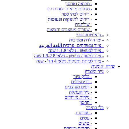
- מבואה ואחסון
- מדפים מראות ולוחות קיר
- ריהוט לבתי ספר
- ריהוט לתינוקות ופעוטות
- שולחנות
- שערים מעוצבים וחציצות
- גן אנטרופוסופי
- ימי הולדת ומסיבות
- ציוד ומשחקים -ערבית اللغة العربية
- ציוד לפעוטון - גילאי 1-1.8 שנה
- ציוד למעון / פעוטון - גילאי 1.9-2.8 שנה
- ציוד לכיתת תינוקות גילאי 4 חד' - שנה
יצירה ואומנות
נייר ומוצריו
- בלוק ציור
- בריסטולים
- דפים מעוצבים
- נייר העתקה
- ניירות מיוחדים
- קרטון
כלי כתיבה
- עפרונות
- עטים
- טושים
- מחקים וטיפקס