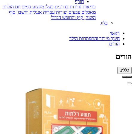
חורף
בריאות
זהירות בדרכים
בעלי מקצוע
המים
יום הולדת
מאכלים
צבעים וצורות
עברית אנגלית וחשבון
סוף
השנה, קיץ והחופש הגדול
בלוג
ראשי
חינוך מיוחד והתפתחות הילד
הורים
הורים
כללי