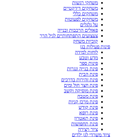
משחקי רגשות
משחקים דידקטיים
משחקים כללי
משחקים לפעוטות
על גלגלים
פאזלים הרכבות ובנייה
צעצועים התפתחותיים לגיל הרך
קוביות משחק
פינות פעילות בגן
לוחות למידה
מדע וטבע
פינות ספר
פינת בנייה ונגרות
פינת הבית
פינת זהירות בדרכים
פינת חצר חול ומים
פינת מוסיקה וקשב
פינת מטבח
פינת מרכז קניות
פינת קודש
פינת רופא
פינת תאטרון
פינת תחפושות
ציור ויצירה
ציוד משרדי לגן ילדים