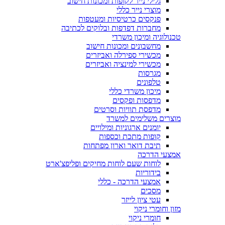
גלילי נייר לקופות ומכונות חישוב
מוצרי נייר כללי
פנקסים כרטיסיות ומעטפות
מחברות דפדפות ובלוקים לכתיבה
טכנולוגיה ומיכון משרדי
מחשבונים ומכונות חישוב
מכשירי ספירלה ואביזרים
מכשירי למינציה ואביזרים
מגרסות
טלפונים
מיכון משרדי כללי
מדפסות ופקסים
מדפסת תוויות וסרטים
מוצרים משלימים למשרד
יומנים ארגוניות ומילויים
קופות מתכת וכספות
תיבת דואר וארון מפתחות
אמצעי הדרכה
לוחות שעם לוחות מחיקים ופליפצ'ארט
בידוריות
אמצעי הדרכה - כללי
מסכים
עטי ציון לייזר
מזון וחומרי ניקוי
חומרי ניקוי