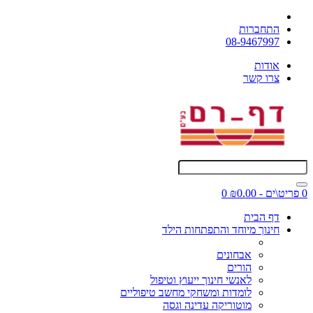
התחברות
08-9467997
אודות
צרו קשר
0 פריט\ים - ₪0.00
0
דף הבית
חינוך מיוחד והתפתחות הילד
אבחונים
הורים
לאנשי חינוך ייעוץ וטיפול
לומדות ומשחקי מחשב טיפוליים
מוטוריקה עדינה וגסה