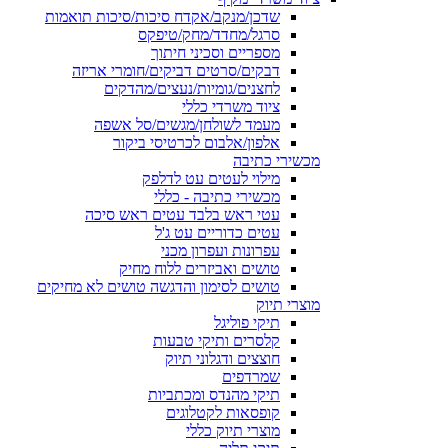
שדכן/מנקב/אקדח סיכות/סיכות תואמות
סרגל/מחדד/מחק/טיפקס
מספריים וסכיני חיתוך
דבקים/סרטים דביקים/חומרי אריזה
לחצנים/גומיות/נעצים/מהדקים
ציוד משרדי כללי
מעמד לשולחן/מגשים/סל אשפה
אלפון/אלבום לכרטיסי ביקור
מכשירי כתיבה
מילוי לעטים עט לדלפק
מכשירי כתיבה - כללי
עטי ראש בלבד עטים ראש סיכה
עטים כדוריים עט ג'ל
עפרונות ועפרון מכני
טושים ואביזרים ללוח מחיק
טושים לסימון והדגשה טושים לא מחיקים
מוצרי תיוק
תיקי פוליגל
קלסרים ותיקי טבעות
חוצצים ודגלוני תיוק
שמרדפים
תיקי מהנדס ומכתביות
קופסאות לקטלוגים
מוצרי תיוק כללי