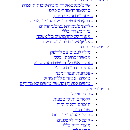
- שדכן/מנקב/אקדח סיכות/סיכות תואמות
- סרגל/מחדד/מחק/טיפקס
- מספריים וסכיני חיתוך
- דבקים/סרטים דביקים/חומרי אריזה
- לחצנים/גומיות/נעצים/מהדקים
- ציוד משרדי כללי
- מעמד לשולחן/מגשים/סל אשפה
- אלפון/אלבום לכרטיסי ביקור
מכשירי כתיבה
- מילוי לעטים עט לדלפק
- מכשירי כתיבה - כללי
- עטי ראש בלבד עטים ראש סיכה
- עטים כדוריים עט ג'ל
- עפרונות ועפרון מכני
- טושים ואביזרים ללוח מחיק
- טושים לסימון והדגשה טושים לא מחיקים
מוצרי תיוק
- תיקי פוליגל
- קלסרים ותיקי טבעות
- חוצצים ודגלוני תיוק
- שמרדפים
- תיקי מהנדס ומכתביות
- קופסאות לקטלוגים
- מוצרי תיוק כללי