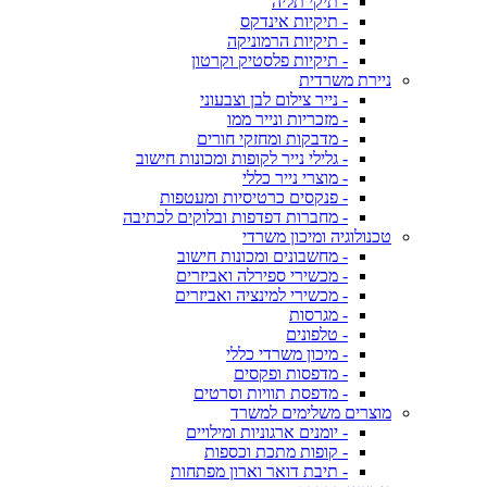
- תיקי תליה
- תיקיות אינדקס
- תיקיות הרמוניקה
- תיקיות פלסטיק וקרטון
ניירת משרדית
- נייר צילום לבן וצבעוני
- מזכריות ונייר ממו
- מדבקות ומחזקי חורים
- גלילי נייר לקופות ומכונות חישוב
- מוצרי נייר כללי
- פנקסים כרטיסיות ומעטפות
- מחברות דפדפות ובלוקים לכתיבה
טכנולוגיה ומיכון משרדי
- מחשבונים ומכונות חישוב
- מכשירי ספירלה ואביזרים
- מכשירי למינציה ואביזרים
- מגרסות
- טלפונים
- מיכון משרדי כללי
- מדפסות ופקסים
- מדפסת תוויות וסרטים
מוצרים משלימים למשרד
- יומנים ארגוניות ומילויים
- קופות מתכת וכספות
- תיבת דואר וארון מפתחות