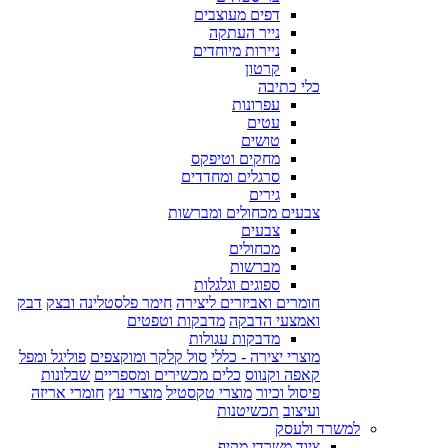
דפים מעוצבים
נייר העתקה
ניירות מיוחדים
קרטון
כלי כתיבה
עפרונות
עטים
טושים
מחקים וטיפקס
סרגלים ומחדדים
גירים
צבעים מכחולים ומברשות
צבעים
מכחולים
מברשות
ספוגים וגלגלות
חומרים ואביזרים ליצירה
חימר פלסטלינה ובצק
דבק
ואמצעי הדבקה
מדבקות וטפטים
מדבקות עגולות
מוצרי יצירה - כללי
סול קלקר ומוקצפים
פוליגל ומפל
קאפה וקנווס
כלים מכשירים ומספריים
שבלונות
פיסול וכיור
מוצרי טקסטיל
מוצרי עץ
חומרי אריזה
ועיצוב
תכשיטנות
למשרד ולעסק
ציוד משרדי מקיף