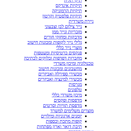
תיקי תליה
תיקיות אינדקס
תיקיות הרמוניקה
תיקיות פלסטיק וקרטון
ניירת משרדית
נייר צילום לבן וצבעוני
מזכריות ונייר ממו
מדבקות ומחזקי חורים
גלילי נייר לקופות ומכונות חישוב
מוצרי נייר כללי
פנקסים כרטיסיות ומעטפות
מחברות דפדפות ובלוקים לכתיבה
טכנולוגיה ומיכון משרדי
מחשבונים ומכונות חישוב
מכשירי ספירלה ואביזרים
מכשירי למינציה ואביזרים
מגרסות
טלפונים
מיכון משרדי כללי
מדפסות ופקסים
מדפסת תוויות וסרטים
מוצרים משלימים למשרד
יומנים ארגוניות ומילויים
קופות מתכת וכספות
תיבת דואר וארון מפתחות