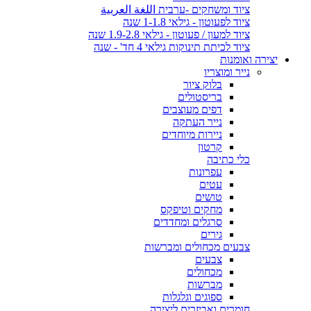
ציוד ומשחקים -ערבית اللغة العربية
ציוד לפעוטון - גילאי 1-1.8 שנה
ציוד למעון / פעוטון - גילאי 1.9-2.8 שנה
ציוד לכיתת תינוקות גילאי 4 חד' - שנה
יצירה ואומנות
נייר ומוצריו
בלוק ציור
בריסטולים
דפים מעוצבים
נייר העתקה
ניירות מיוחדים
קרטון
כלי כתיבה
עפרונות
עטים
טושים
מחקים וטיפקס
סרגלים ומחדדים
גירים
צבעים מכחולים ומברשות
צבעים
מכחולים
מברשות
ספוגים וגלגלות
חומרים ואביזרים ליצירה