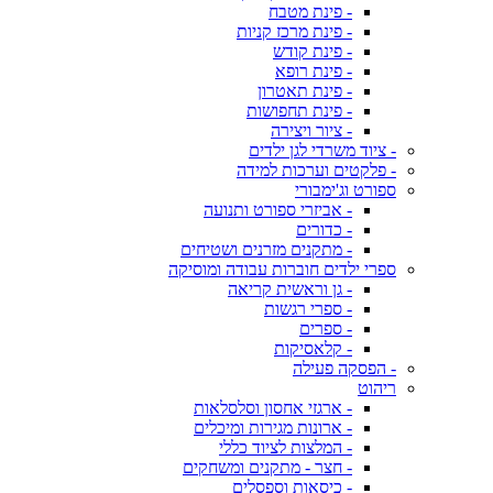
- פינת מטבח
- פינת מרכז קניות
- פינת קודש
- פינת רופא
- פינת תאטרון
- פינת תחפושות
- ציור ויצירה
- ציוד משרדי לגן ילדים
- פלקטים וערכות למידה
ספורט וג'ימבורי
- אביזרי ספורט ותנועה
- כדורים
- מתקנים מזרנים ושטיחים
ספרי ילדים חוברות עבודה ומוסיקה
- גן וראשית קריאה
- ספרי רגשות
- ספרים
- קלאסיקות
- הפסקה פעילה
ריהוט
- ארגזי אחסון וסלסלאות
- ארונות מגירות ומיכלים
- המלצות לציוד כללי
- חצר - מתקנים ומשחקים
- כיסאות וספסלים