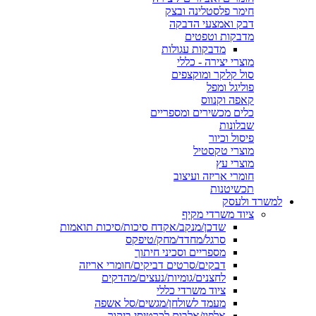
חימר פלסטלינה ובצק
דבק ואמצעי הדבקה
מדבקות וטפטים
מדבקות עגולות
מוצרי יצירה - כללי
סול קלקר ומוקצפים
פוליגל ומפל
קאפה וקנווס
כלים מכשירים ומספריים
שבלונות
פיסול וכיור
מוצרי טקסטיל
מוצרי עץ
חומרי אריזה ועיצוב
תכשיטנות
למשרד ולעסק
ציוד משרדי מקיף
שדכן/מנקב/אקדח סיכות/סיכות תואמות
סרגל/מחדד/מחק/טיפקס
מספריים וסכיני חיתוך
דבקים/סרטים דביקים/חומרי אריזה
לחצנים/גומיות/נעצים/מהדקים
ציוד משרדי כללי
מעמד לשולחן/מגשים/סל אשפה
אלפון/אלבום לכרטיסי ביקור