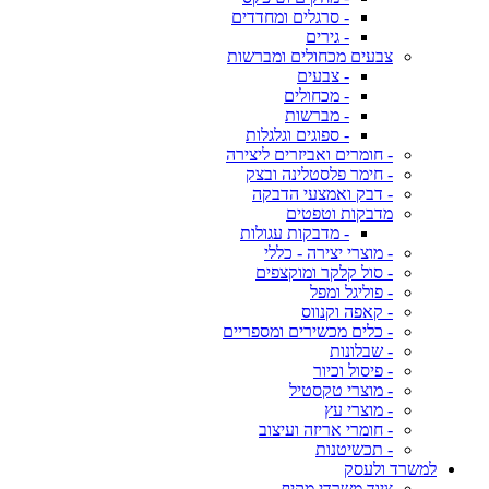
- סרגלים ומחדדים
- גירים
צבעים מכחולים ומברשות
- צבעים
- מכחולים
- מברשות
- ספוגים וגלגלות
- חומרים ואביזרים ליצירה
- חימר פלסטלינה ובצק
- דבק ואמצעי הדבקה
מדבקות וטפטים
- מדבקות עגולות
- מוצרי יצירה - כללי
- סול קלקר ומוקצפים
- פוליגל ומפל
- קאפה וקנווס
- כלים מכשירים ומספריים
- שבלונות
- פיסול וכיור
- מוצרי טקסטיל
- מוצרי עץ
- חומרי אריזה ועיצוב
- תכשיטנות
למשרד ולעסק
ציוד משרדי מקיף