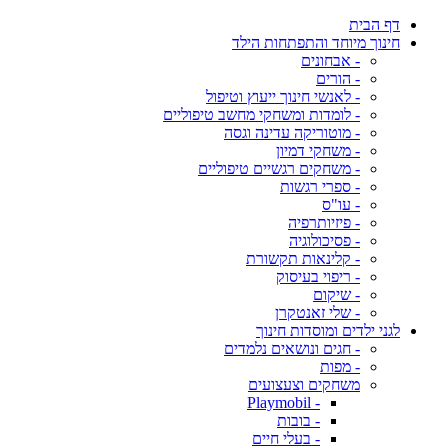
דף הבית
חינוך מיוחד והתפתחות הילד
- אבחונים
- הורים
- לאנשי חינוך ייעוץ וטיפול
- לומדות ומשחקי מחשב טיפוליים
- מוטוריקה עדינה וגסה
- משחקי דמיון
- משחקים רגשיים טיפוליים
- ספרי רגשות
- עו"ס
- פיזיותרפיה
- פסיכולוגיה
- קלינאות תקשורת
- ריפוי בעיסוק
- שיקום
- שלי זאנטקרן
לגני ילדים ומוסדות חינוך
- חגים ונושאים נלמדים
- מפות
משחקים וצעצועים
- Playmobil
- בובות
- בעלי חיים