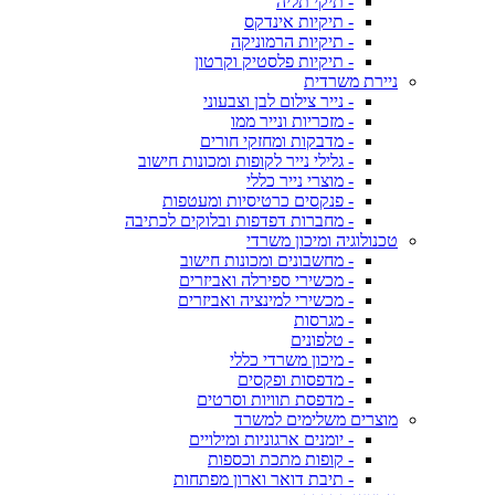
- תיקי תליה
- תיקיות אינדקס
- תיקיות הרמוניקה
- תיקיות פלסטיק וקרטון
ניירת משרדית
- נייר צילום לבן וצבעוני
- מזכריות ונייר ממו
- מדבקות ומחזקי חורים
- גלילי נייר לקופות ומכונות חישוב
- מוצרי נייר כללי
- פנקסים כרטיסיות ומעטפות
- מחברות דפדפות ובלוקים לכתיבה
טכנולוגיה ומיכון משרדי
- מחשבונים ומכונות חישוב
- מכשירי ספירלה ואביזרים
- מכשירי למינציה ואביזרים
- מגרסות
- טלפונים
- מיכון משרדי כללי
- מדפסות ופקסים
- מדפסת תוויות וסרטים
מוצרים משלימים למשרד
- יומנים ארגוניות ומילויים
- קופות מתכת וכספות
- תיבת דואר וארון מפתחות