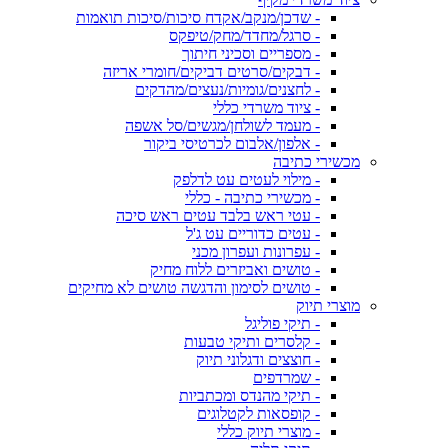
- שדכן/מנקב/אקדח סיכות/סיכות תואמות
- סרגל/מחדד/מחק/טיפקס
- מספריים וסכיני חיתוך
- דבקים/סרטים דביקים/חומרי אריזה
- לחצנים/גומיות/נעצים/מהדקים
- ציוד משרדי כללי
- מעמד לשולחן/מגשים/סל אשפה
- אלפון/אלבום לכרטיסי ביקור
מכשירי כתיבה
- מילוי לעטים עט לדלפק
- מכשירי כתיבה - כללי
- עטי ראש בלבד עטים ראש סיכה
- עטים כדוריים עט ג'ל
- עפרונות ועפרון מכני
- טושים ואביזרים ללוח מחיק
- טושים לסימון והדגשה טושים לא מחיקים
מוצרי תיוק
- תיקי פוליגל
- קלסרים ותיקי טבעות
- חוצצים ודגלוני תיוק
- שמרדפים
- תיקי מהנדס ומכתביות
- קופסאות לקטלוגים
- מוצרי תיוק כללי