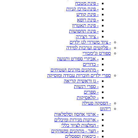
- פינת מטבח
- פינת מרכז קניות
- פינת קודש
- פינת רופא
- פינת תאטרון
- פינת תחפושות
- ציור ויצירה
- ציוד משרדי לגן ילדים
- פלקטים וערכות למידה
ספורט וג'ימבורי
- אביזרי ספורט ותנועה
- כדורים
- מתקנים מזרנים ושטיחים
ספרי ילדים חוברות עבודה ומוסיקה
- גן וראשית קריאה
- ספרי רגשות
- ספרים
- קלאסיקות
- הפסקה פעילה
ריהוט
- ארגזי אחסון וסלסלאות
- ארונות מגירות ומיכלים
- המלצות לציוד כללי
- חצר - מתקנים ומשחקים
- כיסאות וספסלים