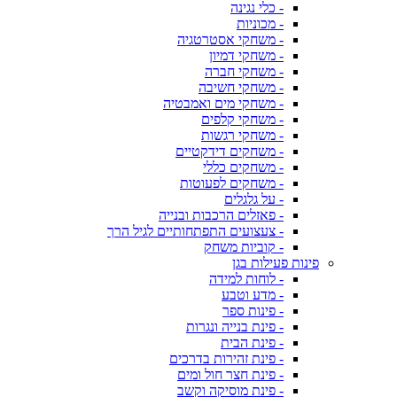
- כלי נגינה
- מכוניות
- משחקי אסטרטגיה
- משחקי דמיון
- משחקי חברה
- משחקי חשיבה
- משחקי מים ואמבטיה
- משחקי קלפים
- משחקי רגשות
- משחקים דידקטיים
- משחקים כללי
- משחקים לפעוטות
- על גלגלים
- פאזלים הרכבות ובנייה
- צעצועים התפתחותיים לגיל הרך
- קוביות משחק
פינות פעילות בגן
- לוחות למידה
- מדע וטבע
- פינות ספר
- פינת בנייה ונגרות
- פינת הבית
- פינת זהירות בדרכים
- פינת חצר חול ומים
- פינת מוסיקה וקשב