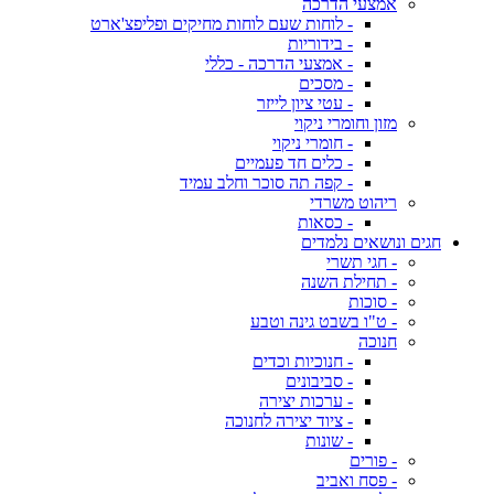
אמצעי הדרכה
- לוחות שעם לוחות מחיקים ופליפצ'ארט
- בידוריות
- אמצעי הדרכה - כללי
- מסכים
- עטי ציון לייזר
מזון וחומרי ניקוי
- חומרי ניקוי
- כלים חד פעמיים
- קפה תה סוכר וחלב עמיד
ריהוט משרדי
- כסאות
חגים ונושאים נלמדים
- חגי תשרי
- תחילת השנה
- סוכות
- ט"ו בשבט גינה וטבע
חנוכה
- חנוכיות וכדים
- סביבונים
- ערכות יצירה
- ציוד יצירה לחנוכה
- שונות
- פורים
- פסח ואביב