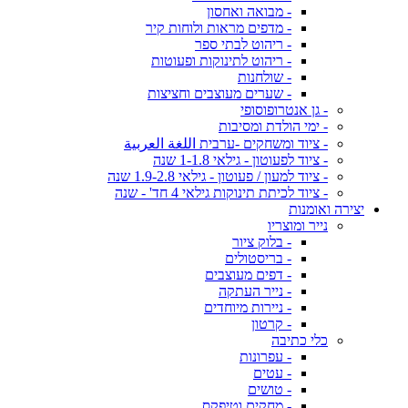
- מבואה ואחסון
- מדפים מראות ולוחות קיר
- ריהוט לבתי ספר
- ריהוט לתינוקות ופעוטות
- שולחנות
- שערים מעוצבים וחציצות
- גן אנטרופוסופי
- ימי הולדת ומסיבות
- ציוד ומשחקים -ערבית اللغة العربية
- ציוד לפעוטון - גילאי 1-1.8 שנה
- ציוד למעון / פעוטון - גילאי 1.9-2.8 שנה
- ציוד לכיתת תינוקות גילאי 4 חד' - שנה
יצירה ואומנות
נייר ומוצריו
- בלוק ציור
- בריסטולים
- דפים מעוצבים
- נייר העתקה
- ניירות מיוחדים
- קרטון
כלי כתיבה
- עפרונות
- עטים
- טושים
- מחקים וטיפקס