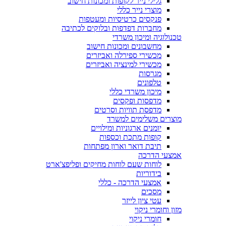
גלילי נייר לקופות ומכונות חישוב
מוצרי נייר כללי
פנקסים כרטיסיות ומעטפות
מחברות דפדפות ובלוקים לכתיבה
טכנולוגיה ומיכון משרדי
מחשבונים ומכונות חישוב
מכשירי ספירלה ואביזרים
מכשירי למינציה ואביזרים
מגרסות
טלפונים
מיכון משרדי כללי
מדפסות ופקסים
מדפסת תוויות וסרטים
מוצרים משלימים למשרד
יומנים ארגוניות ומילויים
קופות מתכת וכספות
תיבת דואר וארון מפתחות
אמצעי הדרכה
לוחות שעם לוחות מחיקים ופליפצ'ארט
בידוריות
אמצעי הדרכה - כללי
מסכים
עטי ציון לייזר
מזון וחומרי ניקוי
חומרי ניקוי