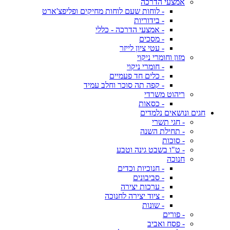
אמצעי הדרכה
- לוחות שעם לוחות מחיקים ופליפצ'ארט
- בידוריות
- אמצעי הדרכה - כללי
- מסכים
- עטי ציון לייזר
מזון וחומרי ניקוי
- חומרי ניקוי
- כלים חד פעמיים
- קפה תה סוכר וחלב עמיד
ריהוט משרדי
- כסאות
חגים ונושאים נלמדים
- חגי תשרי
- תחילת השנה
- סוכות
- ט"ו בשבט גינה וטבע
חנוכה
- חנוכיות וכדים
- סביבונים
- ערכות יצירה
- ציוד יצירה לחנוכה
- שונות
- פורים
- פסח ואביב