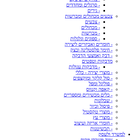
- סרגלים ומחדדים
- גירים
צבעים מכחולים ומברשות
- צבעים
- מכחולים
- מברשות
- ספוגים וגלגלות
- חומרים ואביזרים ליצירה
- חימר פלסטלינה ובצק
- דבק ואמצעי הדבקה
מדבקות וטפטים
- מדבקות עגולות
- מוצרי יצירה - כללי
- סול קלקר ומוקצפים
- פוליגל ומפל
- קאפה וקנווס
- כלים מכשירים ומספריים
- שבלונות
- פיסול וכיור
- מוצרי טקסטיל
- מוצרי עץ
- חומרי אריזה ועיצוב
- תכשיטנות
למשרד ולעסק
ציוד משרדי מקיף