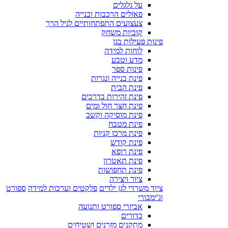
על גלגלים
פאזלים הרכבות ובנייה
צעצועים התפתחותיים לגיל הרך
קוביות משחק
פינות פעילות בגן
לוחות למידה
מדע וטבע
פינות ספר
פינת בנייה ונגרות
פינת הבית
פינת זהירות בדרכים
פינת חצר חול ומים
פינת מוסיקה וקשב
פינת מטבח
פינת מרכז קניות
פינת קודש
פינת רופא
פינת תאטרון
פינת תחפושות
ציור ויצירה
ציוד משרדי לגן ילדים
פלקטים וערכות למידה
ספורט
וג'ימבורי
אביזרי ספורט ותנועה
כדורים
מתקנים מזרנים ושטיחים