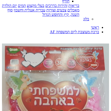
חורף
בריאות
זהירות בדרכים
בעלי מקצוע
המים
יום הולדת
מאכלים
צבעים וצורות
עברית אנגלית וחשבון
סוף
השנה, קיץ והחופש הגדול
בלוג
ראשי
ברכת מעוצבת ליום המשפחה AF