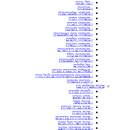
- כלי נגינה
- מכוניות
- משחקי אסטרטגיה
- משחקי דמיון
- משחקי חברה
- משחקי חשיבה
- משחקי מים ואמבטיה
- משחקי קלפים
- משחקי רגשות
- משחקים דידקטיים
- משחקים כללי
- משחקים לפעוטות
- על גלגלים
- פאזלים הרכבות ובנייה
- צעצועים התפתחותיים לגיל הרך
- קוביות משחק
פינות פעילות בגן
- לוחות למידה
- מדע וטבע
- פינות ספר
- פינת בנייה ונגרות
- פינת הבית
- פינת זהירות בדרכים
- פינת חצר חול ומים
- פינת מוסיקה וקשב