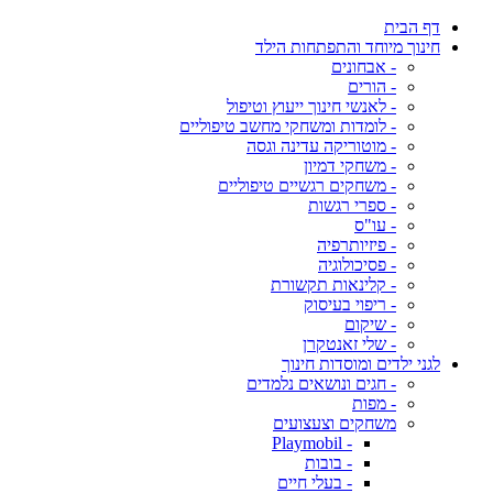
דף הבית
חינוך מיוחד והתפתחות הילד
- אבחונים
- הורים
- לאנשי חינוך ייעוץ וטיפול
- לומדות ומשחקי מחשב טיפוליים
- מוטוריקה עדינה וגסה
- משחקי דמיון
- משחקים רגשיים טיפוליים
- ספרי רגשות
- עו"ס
- פיזיותרפיה
- פסיכולוגיה
- קלינאות תקשורת
- ריפוי בעיסוק
- שיקום
- שלי זאנטקרן
לגני ילדים ומוסדות חינוך
- חגים ונושאים נלמדים
- מפות
משחקים וצעצועים
- Playmobil
- בובות
- בעלי חיים