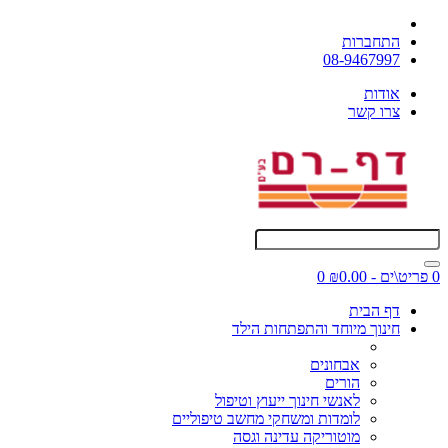
התחברות
08-9467997
אודות
צרו קשר
0 פריט\ים - ₪0.00
0
דף הבית
חינוך מיוחד והתפתחות הילד
אבחונים
הורים
לאנשי חינוך ייעוץ וטיפול
לומדות ומשחקי מחשב טיפוליים
מוטוריקה עדינה וגסה