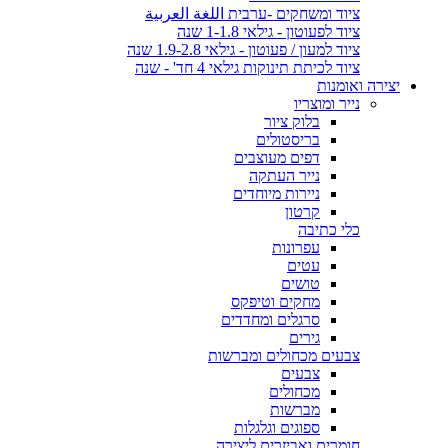
ציוד ומשחקים -ערבית اللغة العربية
ציוד לפעוטון - גילאי 1-1.8 שנה
ציוד למעון / פעוטון - גילאי 1.9-2.8 שנה
ציוד לכיתת תינוקות גילאי 4 חד' - שנה
יצירה ואומנות
נייר ומוצריו
בלוק ציור
בריסטולים
דפים מעוצבים
נייר העתקה
ניירות מיוחדים
קרטון
כלי כתיבה
עפרונות
עטים
טושים
מחקים וטיפקס
סרגלים ומחדדים
גירים
צבעים מכחולים ומברשות
צבעים
מכחולים
מברשות
ספוגים וגלגלות
חומרים ואביזרים ליצירה