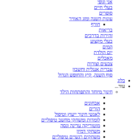
אני וגופי
בעלי חיים
סופרים
עונות השנה ומזג האוויר
חורף
בריאות
זהירות בדרכים
בעלי מקצוע
המים
יום הולדת
מאכלים
צבעים וצורות
עברית אנגלית וחשבון
סוף השנה, קיץ והחופש הגדול
בלוג
עוד...
חינוך מיוחד והתפתחות הילד
אבחונים
הורים
לאנשי חינוך ייעוץ וטיפול
לומדות ומשחקי מחשב טיפוליים
מוטוריקה עדינה וגסה
משחקי דמיון
משחקים רגשיים טיפוליים