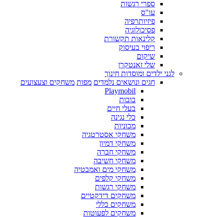
ספרי רגשות
עו"ס
פיזיותרפיה
פסיכולוגיה
קלינאות תקשורת
ריפוי בעיסוק
שיקום
שלי זאנטקרן
לגני ילדים ומוסדות חינוך
חגים ונושאים נלמדים
מפות
משחקים וצעצועים
Playmobil
בובות
בעלי חיים
כלי נגינה
מכוניות
משחקי אסטרטגיה
משחקי דמיון
משחקי חברה
משחקי חשיבה
משחקי מים ואמבטיה
משחקי קלפים
משחקי רגשות
משחקים דידקטיים
משחקים כללי
משחקים לפעוטות