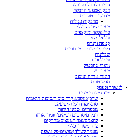
חימר פלסטלינה ובצק
דבק ואמצעי הדבקה
מדבקות וטפטים
מדבקות עגולות
מוצרי יצירה - כללי
סול קלקר ומוקצפים
פוליגל ומפל
קאפה וקנווס
כלים מכשירים ומספריים
שבלונות
פיסול וכיור
מוצרי טקסטיל
מוצרי עץ
חומרי אריזה ועיצוב
תכשיטנות
למשרד ולעסק
ציוד משרדי מקיף
שדכן/מנקב/אקדח סיכות/סיכות תואמות
סרגל/מחדד/מחק/טיפקס
מספריים וסכיני חיתוך
דבקים/סרטים דביקים/חומרי אריזה
לחצנים/גומיות/נעצים/מהדקים
ציוד משרדי כללי
מעמד לשולחן/מגשים/סל אשפה
אלפון/אלבום לכרטיסי ביקור