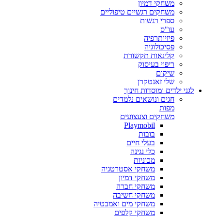
משחקי דמיון
משחקים רגשיים טיפוליים
ספרי רגשות
עו"ס
פיזיותרפיה
פסיכולוגיה
קלינאות תקשורת
ריפוי בעיסוק
שיקום
שלי זאנטקרן
לגני ילדים ומוסדות חינוך
חגים ונושאים נלמדים
מפות
משחקים וצעצועים
Playmobil
בובות
בעלי חיים
כלי נגינה
מכוניות
משחקי אסטרטגיה
משחקי דמיון
משחקי חברה
משחקי חשיבה
משחקי מים ואמבטיה
משחקי קלפים