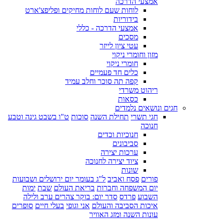
אמצעי הדרכה
לוחות שעם לוחות מחיקים ופליפצ'ארט
בידוריות
אמצעי הדרכה - כללי
מסכים
עטי ציון לייזר
מזון וחומרי ניקוי
חומרי ניקוי
כלים חד פעמיים
קפה תה סוכר וחלב עמיד
ריהוט משרדי
כסאות
חגים ונושאים נלמדים
חגי תשרי
תחילת השנה
סוכות
ט"ו בשבט גינה וטבע
חנוכה
חנוכיות וכדים
סביבונים
ערכות יצירה
ציוד יצירה לחנוכה
שונות
פורים
פסח ואביב
ל"ג בעומר יום ירושלים ושבועות
יום המשפחה וחברות
בריאת העולם
שבת
ימות
השבוע
פרדס
סדר יום: בוקר צהרים ערב ולילה
איכות הסביבה והעולם
אני וגופי
בעלי חיים
סופרים
עונות השנה ומזג האוויר