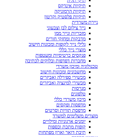
תיקי תליה
תיקיות אינדקס
תיקיות הרמוניקה
תיקיות פלסטיק וקרטון
ניירת משרדית
נייר צילום לבן וצבעוני
מזכריות ונייר ממו
מדבקות ומחזקי חורים
גלילי נייר לקופות ומכונות חישוב
מוצרי נייר כללי
פנקסים כרטיסיות ומעטפות
מחברות דפדפות ובלוקים לכתיבה
טכנולוגיה ומיכון משרדי
מחשבונים ומכונות חישוב
מכשירי ספירלה ואביזרים
מכשירי למינציה ואביזרים
מגרסות
טלפונים
מיכון משרדי כללי
מדפסות ופקסים
מדפסת תוויות וסרטים
מוצרים משלימים למשרד
יומנים ארגוניות ומילויים
קופות מתכת וכספות
תיבת דואר וארון מפתחות