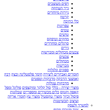
דפים מעוצבים
נייר העתקה
ניירות מיוחדים
קרטון
כלי כתיבה
עפרונות
עטים
טושים
מחקים וטיפקס
סרגלים ומחדדים
גירים
צבעים מכחולים ומברשות
צבעים
מכחולים
מברשות
ספוגים וגלגלות
חומרים ואביזרים ליצירה
חימר פלסטלינה ובצק
דבק
ואמצעי הדבקה
מדבקות וטפטים
מדבקות עגולות
מוצרי יצירה - כללי
סול קלקר ומוקצפים
פוליגל ומפל
קאפה וקנווס
כלים מכשירים ומספריים
שבלונות
פיסול וכיור
מוצרי טקסטיל
מוצרי עץ
חומרי אריזה
ועיצוב
תכשיטנות
למשרד ולעסק
ציוד משרדי מקיף