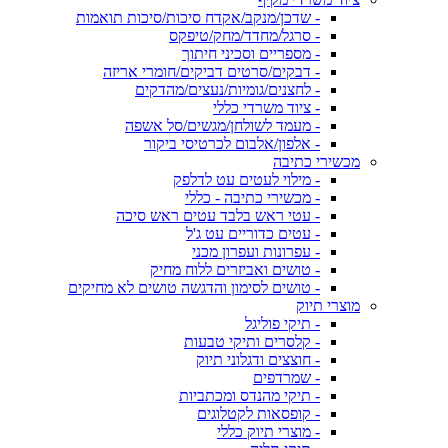
- שדכן/מנקב/אקדח סיכות/סיכות תואמות
- סרגל/מחדד/מחק/טיפקס
- מספריים וסכיני חיתוך
- דבקים/סרטים דביקים/חומרי אריזה
- לחצנים/גומיות/נעצים/מהדקים
- ציוד משרדי כללי
- מעמד לשולחן/מגשים/סל אשפה
- אלפון/אלבום לכרטיסי ביקור
מכשירי כתיבה
- מילוי לעטים עט לדלפק
- מכשירי כתיבה - כללי
- עטי ראש בלבד עטים ראש סיכה
- עטים כדוריים עט ג'ל
- עפרונות ועפרון מכני
- טושים ואביזרים ללוח מחיק
- טושים לסימון והדגשה טושים לא מחיקים
מוצרי תיוק
- תיקי פוליגל
- קלסרים ותיקי טבעות
- חוצצים ודגלוני תיוק
- שמרדפים
- תיקי מהנדס ומכתביות
- קופסאות לקטלוגים
- מוצרי תיוק כללי