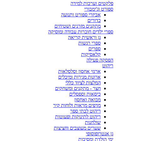
פלקטים וערכות למידה
ספורט וג'ימבורי
אביזרי ספורט ותנועה
כדורים
מתקנים מזרנים ושטיחים
ספרי ילדים חוברות עבודה ומוסיקה
גן וראשית קריאה
ספרי רגשות
ספרים
קלאסיקות
הפסקה פעילה
ריהוט
ארגזי אחסון וסלסלאות
ארונות מגירות ומיכלים
המלצות לציוד כללי
חצר - מתקנים ומשחקים
כיסאות וספסלים
מבואה ואחסון
מדפים מראות ולוחות קיר
ריהוט לבתי ספר
ריהוט לתינוקות ופעוטות
שולחנות
שערים מעוצבים וחציצות
גן אנטרופוסופי
ימי הולדת ומסיבות