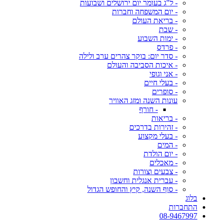
- ל"ג בעומר יום ירושלים ושבועות
- יום המשפחה וחברות
- בריאת העולם
- שבת
- ימות השבוע
- פרדס
- סדר יום: בוקר צהרים ערב ולילה
- איכות הסביבה והעולם
- אני וגופי
- בעלי חיים
- סופרים
עונות השנה ומזג האוויר
- חורף
- בריאות
- זהירות בדרכים
- בעלי מקצוע
- המים
- יום הולדת
- מאכלים
- צבעים וצורות
- עברית אנגלית וחשבון
- סוף השנה, קיץ והחופש הגדול
בלוג
התחברות
08-9467997