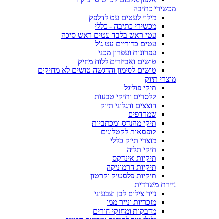
מכשירי כתיבה
מילוי לעטים עט לדלפק
מכשירי כתיבה - כללי
עטי ראש בלבד עטים ראש סיכה
עטים כדוריים עט ג'ל
עפרונות ועפרון מכני
טושים ואביזרים ללוח מחיק
טושים לסימון והדגשה טושים לא מחיקים
מוצרי תיוק
תיקי פוליגל
קלסרים ותיקי טבעות
חוצצים ודגלוני תיוק
שמרדפים
תיקי מהנדס ומכתביות
קופסאות לקטלוגים
מוצרי תיוק כללי
תיקי תליה
תיקיות אינדקס
תיקיות הרמוניקה
תיקיות פלסטיק וקרטון
ניירת משרדית
נייר צילום לבן וצבעוני
מזכריות ונייר ממו
מדבקות ומחזקי חורים