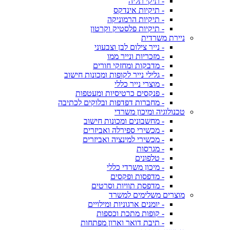
- תיקי תליה
- תיקיות אינדקס
- תיקיות הרמוניקה
- תיקיות פלסטיק וקרטון
ניירת משרדית
- נייר צילום לבן וצבעוני
- מזכריות ונייר ממו
- מדבקות ומחזקי חורים
- גלילי נייר לקופות ומכונות חישוב
- מוצרי נייר כללי
- פנקסים כרטיסיות ומעטפות
- מחברות דפדפות ובלוקים לכתיבה
טכנולוגיה ומיכון משרדי
- מחשבונים ומכונות חישוב
- מכשירי ספירלה ואביזרים
- מכשירי למינציה ואביזרים
- מגרסות
- טלפונים
- מיכון משרדי כללי
- מדפסות ופקסים
- מדפסת תוויות וסרטים
מוצרים משלימים למשרד
- יומנים ארגוניות ומילויים
- קופות מתכת וכספות
- תיבת דואר וארון מפתחות