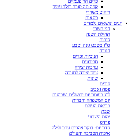
כלים חד פעמיים
קפה תה סוכר וחלב עמיד
ריהוט משרדי
כסאות
חגים ונושאים נלמדים
חגי תשרי
תחילת השנה
סוכות
ט"ו בשבט גינה וטבע
חנוכה
חנוכיות וכדים
סביבונים
ערכות יצירה
ציוד יצירה לחנוכה
שונות
פורים
פסח ואביב
ל"ג בעומר יום ירושלים ושבועות
יום המשפחה וחברות
בריאת העולם
שבת
ימות השבוע
פרדס
סדר יום: בוקר צהרים ערב ולילה
איכות הסביבה והעולם