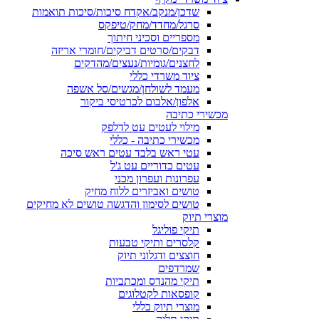
שדכן/מנקב/אקדח סיכות/סיכות תואמות
סרגל/מחדד/מחק/טיפקס
מספריים וסכיני חיתוך
דבקים/סרטים דביקים/חומרי אריזה
לחצנים/גומיות/נעצים/מהדקים
ציוד משרדי כללי
מעמד לשולחן/מגשים/סל אשפה
אלפון/אלבום לכרטיסי ביקור
מכשירי כתיבה
מילוי לעטים עט לדלפק
מכשירי כתיבה - כללי
עטי ראש בלבד עטים ראש סיכה
עטים כדוריים עט ג'ל
עפרונות ועפרון מכני
טושים ואביזרים ללוח מחיק
טושים לסימון והדגשה טושים לא מחיקים
מוצרי תיוק
תיקי פוליגל
קלסרים ותיקי טבעות
חוצצים ודגלוני תיוק
שמרדפים
תיקי מהנדס ומכתביות
קופסאות לקטלוגים
מוצרי תיוק כללי