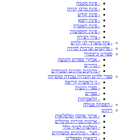
- פינת מטבח
- פינת מרכז קניות
- פינת קודש
- פינת רופא
- פינת תאטרון
- פינת תחפושות
- ציור ויצירה
- ציוד משרדי לגן ילדים
- פלקטים וערכות למידה
ספורט וג'ימבורי
- אביזרי ספורט ותנועה
- כדורים
- מתקנים מזרנים ושטיחים
ספרי ילדים חוברות עבודה ומוסיקה
- גן וראשית קריאה
- ספרי רגשות
- ספרים
- קלאסיקות
- הפסקה פעילה
ריהוט
- ארגזי אחסון וסלסלאות
- ארונות מגירות ומיכלים
- המלצות לציוד כללי
- חצר - מתקנים ומשחקים
- כיסאות וספסלים