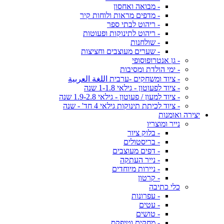
- מבואה ואחסון
- מדפים מראות ולוחות קיר
- ריהוט לבתי ספר
- ריהוט לתינוקות ופעוטות
- שולחנות
- שערים מעוצבים וחציצות
- גן אנטרופוסופי
- ימי הולדת ומסיבות
- ציוד ומשחקים -ערבית اللغة العربية
- ציוד לפעוטון - גילאי 1-1.8 שנה
- ציוד למעון / פעוטון - גילאי 1.9-2.8 שנה
- ציוד לכיתת תינוקות גילאי 4 חד' - שנה
יצירה ואומנות
נייר ומוצריו
- בלוק ציור
- בריסטולים
- דפים מעוצבים
- נייר העתקה
- ניירות מיוחדים
- קרטון
כלי כתיבה
- עפרונות
- עטים
- טושים
- מחקים וטיפקס