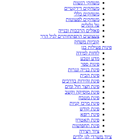
משחקי רגשות
משחקים דידקטיים
משחקים כללי
משחקים לפעוטות
על גלגלים
פאזלים הרכבות ובנייה
צעצועים התפתחותיים לגיל הרך
קוביות משחק
פינות פעילות בגן
לוחות למידה
מדע וטבע
פינות ספר
פינת בנייה ונגרות
פינת הבית
פינת זהירות בדרכים
פינת חצר חול ומים
פינת מוסיקה וקשב
פינת מטבח
פינת מרכז קניות
פינת קודש
פינת רופא
פינת תאטרון
פינת תחפושות
ציור ויצירה
ציוד משרדי לגן ילדים