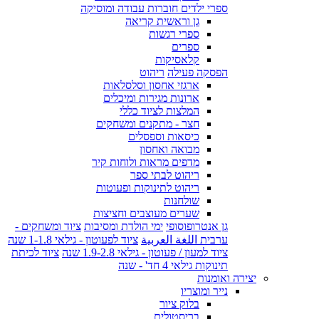
ספרי ילדים חוברות עבודה ומוסיקה
גן וראשית קריאה
ספרי רגשות
ספרים
קלאסיקות
הפסקה פעילה
ריהוט
ארגזי אחסון וסלסלאות
ארונות מגירות ומיכלים
המלצות לציוד כללי
חצר - מתקנים ומשחקים
כיסאות וספסלים
מבואה ואחסון
מדפים מראות ולוחות קיר
ריהוט לבתי ספר
ריהוט לתינוקות ופעוטות
שולחנות
שערים מעוצבים וחציצות
גן אנטרופוסופי
ימי הולדת ומסיבות
ציוד ומשחקים -
ערבית اللغة العربية
ציוד לפעוטון - גילאי 1-1.8 שנה
ציוד למעון / פעוטון - גילאי 1.9-2.8 שנה
ציוד לכיתת
תינוקות גילאי 4 חד' - שנה
יצירה ואומנות
נייר ומוצריו
בלוק ציור
בריסטולים