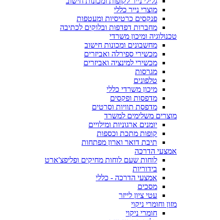
גלילי נייר לקופות ומכונות חישוב
מוצרי נייר כללי
פנקסים כרטיסיות ומעטפות
מחברות דפדפות ובלוקים לכתיבה
טכנולוגיה ומיכון משרדי
מחשבונים ומכונות חישוב
מכשירי ספירלה ואביזרים
מכשירי למינציה ואביזרים
מגרסות
טלפונים
מיכון משרדי כללי
מדפסות ופקסים
מדפסת תוויות וסרטים
מוצרים משלימים למשרד
יומנים ארגוניות ומילויים
קופות מתכת וכספות
תיבת דואר וארון מפתחות
אמצעי הדרכה
לוחות שעם לוחות מחיקים ופליפצ'ארט
בידוריות
אמצעי הדרכה - כללי
מסכים
עטי ציון לייזר
מזון וחומרי ניקוי
חומרי ניקוי