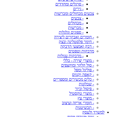
- סרגלים ומחדדים
- גירים
צבעים מכחולים ומברשות
- צבעים
- מכחולים
- מברשות
- ספוגים וגלגלות
- חומרים ואביזרים ליצירה
- חימר פלסטלינה ובצק
- דבק ואמצעי הדבקה
מדבקות וטפטים
- מדבקות עגולות
- מוצרי יצירה - כללי
- סול קלקר ומוקצפים
- פוליגל ומפל
- קאפה וקנווס
- כלים מכשירים ומספריים
- שבלונות
- פיסול וכיור
- מוצרי טקסטיל
- מוצרי עץ
- חומרי אריזה ועיצוב
- תכשיטנות
למשרד ולעסק
ציוד משרדי מקיף