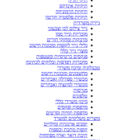
תיקי תליה
תיקיות אינדקס
תיקיות הרמוניקה
תיקיות פלסטיק וקרטון
ניירת משרדית
נייר צילום לבן וצבעוני
מזכריות ונייר ממו
מדבקות ומחזקי חורים
גלילי נייר לקופות ומכונות חישוב
מוצרי נייר כללי
פנקסים כרטיסיות ומעטפות
מחברות דפדפות ובלוקים לכתיבה
טכנולוגיה ומיכון משרדי
מחשבונים ומכונות חישוב
מכשירי ספירלה ואביזרים
מכשירי למינציה ואביזרים
מגרסות
טלפונים
מיכון משרדי כללי
מדפסות ופקסים
מדפסת תוויות וסרטים
מוצרים משלימים למשרד
יומנים ארגוניות ומילויים
קופות מתכת וכספות
תיבת דואר וארון מפתחות