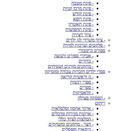
- פינת מטבח
- פינת מרכז קניות
- פינת קודש
- פינת רופא
- פינת תאטרון
- פינת תחפושות
- ציור ויצירה
- ציוד משרדי לגן ילדים
- פלקטים וערכות למידה
ספורט וג'ימבורי
- אביזרי ספורט ותנועה
- כדורים
- מתקנים מזרנים ושטיחים
ספרי ילדים חוברות עבודה ומוסיקה
- גן וראשית קריאה
- ספרי רגשות
- ספרים
- קלאסיקות
- הפסקה פעילה
ריהוט
- ארגזי אחסון וסלסלאות
- ארונות מגירות ומיכלים
- המלצות לציוד כללי
- חצר - מתקנים ומשחקים
- כיסאות וספסלים