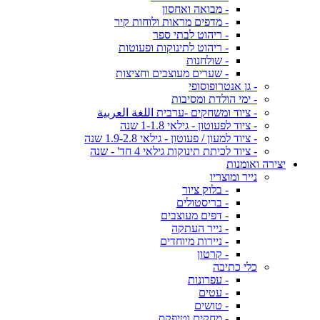
- מבואה ואחסון
- מדפים מראות ולוחות קיר
- ריהוט לבתי ספר
- ריהוט לתינוקות ופעוטות
- שולחנות
- שערים מעוצבים וחציצות
- גן אנטרופוסופי
- ימי הולדת ומסיבות
- ציוד ומשחקים -ערבית اللغة العربية
- ציוד לפעוטון - גילאי 1-1.8 שנה
- ציוד למעון / פעוטון - גילאי 1.9-2.8 שנה
- ציוד לכיתת תינוקות גילאי 4 חד' - שנה
יצירה ואומנות
נייר ומוצריו
- בלוק ציור
- בריסטולים
- דפים מעוצבים
- נייר העתקה
- ניירות מיוחדים
- קרטון
כלי כתיבה
- עפרונות
- עטים
- טושים
- מחקים וטיפקס