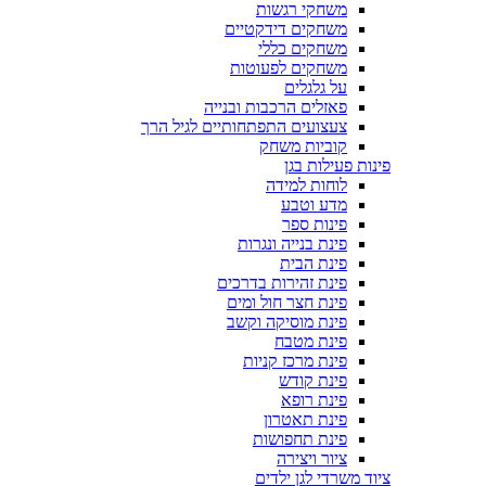
משחקי רגשות
משחקים דידקטיים
משחקים כללי
משחקים לפעוטות
על גלגלים
פאזלים הרכבות ובנייה
צעצועים התפתחותיים לגיל הרך
קוביות משחק
פינות פעילות בגן
לוחות למידה
מדע וטבע
פינות ספר
פינת בנייה ונגרות
פינת הבית
פינת זהירות בדרכים
פינת חצר חול ומים
פינת מוסיקה וקשב
פינת מטבח
פינת מרכז קניות
פינת קודש
פינת רופא
פינת תאטרון
פינת תחפושות
ציור ויצירה
ציוד משרדי לגן ילדים