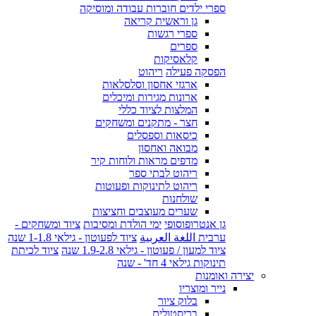
ספרי ילדים חוברות עבודה ומוסיקה
גן וראשית קריאה
ספרי רגשות
ספרים
קלאסיקות
הפסקה פעילה
ריהוט
ארגזי אחסון וסלסלאות
ארונות מגירות ומיכלים
המלצות לציוד כללי
חצר - מתקנים ומשחקים
כיסאות וספסלים
מבואה ואחסון
מדפים מראות ולוחות קיר
ריהוט לבתי ספר
ריהוט לתינוקות ופעוטות
שולחנות
שערים מעוצבים וחציצות
גן אנטרופוסופי
ימי הולדת ומסיבות
ציוד ומשחקים -
ערבית اللغة العربية
ציוד לפעוטון - גילאי 1-1.8 שנה
ציוד למעון / פעוטון - גילאי 1.9-2.8 שנה
ציוד לכיתת
תינוקות גילאי 4 חד' - שנה
יצירה ואומנות
נייר ומוצריו
בלוק ציור
בריסטולים