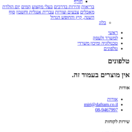
חורף
בריאות
זהירות בדרכים
בעלי מקצוע
המים
יום הולדת
מאכלים
צבעים וצורות
עברית אנגלית וחשבון
סוף
השנה, קיץ והחופש הגדול
בלוג
ראשי
למשרד ולעסק
טכנולוגיה ומיכון משרדי
טלפונים
טלפונים
אין מוצרים בעמוד זה.
אודות
אודות
miri@dafram.co.il
08-9467997
שירות לקוחות