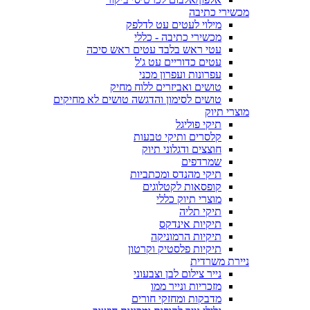
מכשירי כתיבה
מילוי לעטים עט לדלפק
מכשירי כתיבה - כללי
עטי ראש בלבד עטים ראש סיכה
עטים כדוריים עט ג'ל
עפרונות ועפרון מכני
טושים ואביזרים ללוח מחיק
טושים לסימון והדגשה טושים לא מחיקים
מוצרי תיוק
תיקי פוליגל
קלסרים ותיקי טבעות
חוצצים ודגלוני תיוק
שמרדפים
תיקי מהנדס ומכתביות
קופסאות לקטלוגים
מוצרי תיוק כללי
תיקי תליה
תיקיות אינדקס
תיקיות הרמוניקה
תיקיות פלסטיק וקרטון
ניירת משרדית
נייר צילום לבן וצבעוני
מזכריות ונייר ממו
מדבקות ומחזקי חורים