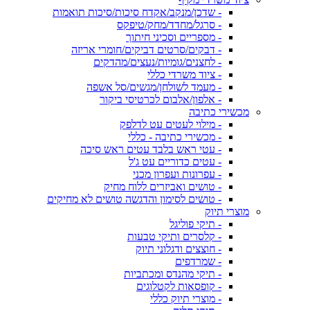
- שדכן/מנקב/אקדח סיכות/סיכות תואמות
- סרגל/מחדד/מחק/טיפקס
- מספריים וסכיני חיתוך
- דבקים/סרטים דביקים/חומרי אריזה
- לחצנים/גומיות/נעצים/מהדקים
- ציוד משרדי כללי
- מעמד לשולחן/מגשים/סל אשפה
- אלפון/אלבום לכרטיסי ביקור
מכשירי כתיבה
- מילוי לעטים עט לדלפק
- מכשירי כתיבה - כללי
- עטי ראש בלבד עטים ראש סיכה
- עטים כדוריים עט ג'ל
- עפרונות ועפרון מכני
- טושים ואביזרים ללוח מחיק
- טושים לסימון והדגשה טושים לא מחיקים
מוצרי תיוק
- תיקי פוליגל
- קלסרים ותיקי טבעות
- חוצצים ודגלוני תיוק
- שמרדפים
- תיקי מהנדס ומכתביות
- קופסאות לקטלוגים
- מוצרי תיוק כללי