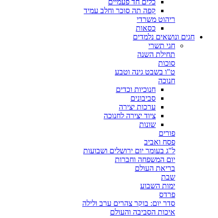
כלים חד פעמיים
קפה תה סוכר וחלב עמיד
ריהוט משרדי
כסאות
חגים ונושאים נלמדים
חגי תשרי
תחילת השנה
סוכות
ט"ו בשבט גינה וטבע
חנוכה
חנוכיות וכדים
סביבונים
ערכות יצירה
ציוד יצירה לחנוכה
שונות
פורים
פסח ואביב
ל"ג בעומר יום ירושלים ושבועות
יום המשפחה וחברות
בריאת העולם
שבת
ימות השבוע
פרדס
סדר יום: בוקר צהרים ערב ולילה
איכות הסביבה והעולם