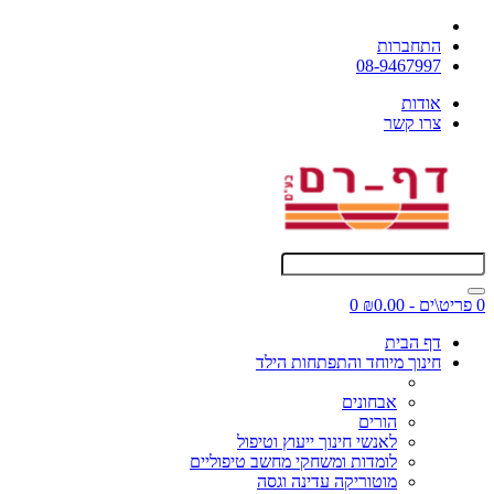
התחברות
08-9467997
אודות
צרו קשר
0 פריט\ים - ₪0.00
0
דף הבית
חינוך מיוחד והתפתחות הילד
אבחונים
הורים
לאנשי חינוך ייעוץ וטיפול
לומדות ומשחקי מחשב טיפוליים
מוטוריקה עדינה וגסה