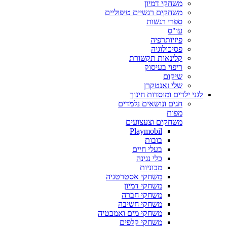
משחקי דמיון
משחקים רגשיים טיפוליים
ספרי רגשות
עו"ס
פיזיותרפיה
פסיכולוגיה
קלינאות תקשורת
ריפוי בעיסוק
שיקום
שלי זאנטקרן
לגני ילדים ומוסדות חינוך
חגים ונושאים נלמדים
מפות
משחקים וצעצועים
Playmobil
בובות
בעלי חיים
כלי נגינה
מכוניות
משחקי אסטרטגיה
משחקי דמיון
משחקי חברה
משחקי חשיבה
משחקי מים ואמבטיה
משחקי קלפים