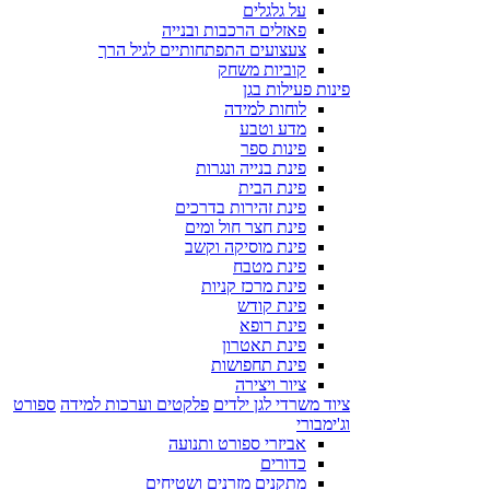
על גלגלים
פאזלים הרכבות ובנייה
צעצועים התפתחותיים לגיל הרך
קוביות משחק
פינות פעילות בגן
לוחות למידה
מדע וטבע
פינות ספר
פינת בנייה ונגרות
פינת הבית
פינת זהירות בדרכים
פינת חצר חול ומים
פינת מוסיקה וקשב
פינת מטבח
פינת מרכז קניות
פינת קודש
פינת רופא
פינת תאטרון
פינת תחפושות
ציור ויצירה
ציוד משרדי לגן ילדים
פלקטים וערכות למידה
ספורט
וג'ימבורי
אביזרי ספורט ותנועה
כדורים
מתקנים מזרנים ושטיחים