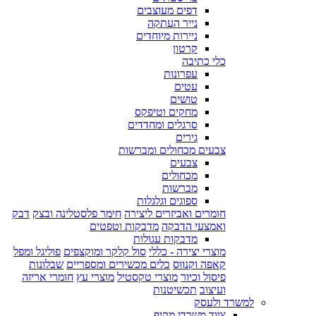
דפים מעוצבים
נייר העתקה
ניירות מיוחדים
קרטון
כלי כתיבה
עפרונות
עטים
טושים
מחקים וטיפקס
סרגלים ומחדדים
גירים
צבעים מכחולים ומברשות
צבעים
מכחולים
מברשות
ספוגים וגלגלות
חומרים ואביזרים ליצירה
חימר פלסטלינה ובצק
דבק
ואמצעי הדבקה
מדבקות וטפטים
מדבקות עגולות
מוצרי יצירה - כללי
סול קלקר ומוקצפים
פוליגל ומפל
קאפה וקנווס
כלים מכשירים ומספריים
שבלונות
פיסול וכיור
מוצרי טקסטיל
מוצרי עץ
חומרי אריזה
ועיצוב
תכשיטנות
למשרד ולעסק
ציוד משרדי מקיף