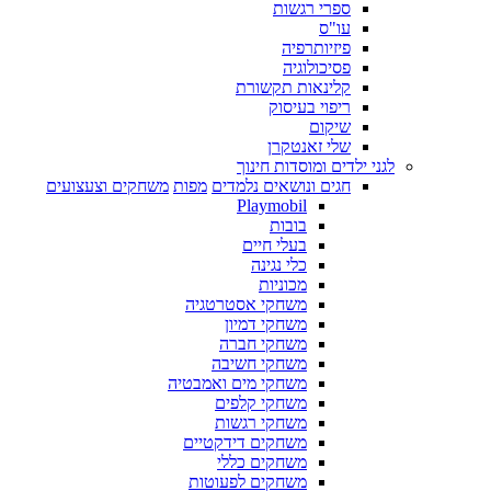
ספרי רגשות
עו"ס
פיזיותרפיה
פסיכולוגיה
קלינאות תקשורת
ריפוי בעיסוק
שיקום
שלי זאנטקרן
לגני ילדים ומוסדות חינוך
חגים ונושאים נלמדים
מפות
משחקים וצעצועים
Playmobil
בובות
בעלי חיים
כלי נגינה
מכוניות
משחקי אסטרטגיה
משחקי דמיון
משחקי חברה
משחקי חשיבה
משחקי מים ואמבטיה
משחקי קלפים
משחקי רגשות
משחקים דידקטיים
משחקים כללי
משחקים לפעוטות