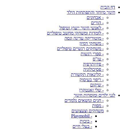
דף הבית
חינוך מיוחד והתפתחות הילד
- אבחונים
- הורים
- לאנשי חינוך ייעוץ וטיפול
- לומדות ומשחקי מחשב טיפוליים
- מוטוריקה עדינה וגסה
- משחקי דמיון
- משחקים רגשיים טיפוליים
- ספרי רגשות
- עו"ס
- פיזיותרפיה
- פסיכולוגיה
- קלינאות תקשורת
- ריפוי בעיסוק
- שיקום
- שלי זאנטקרן
לגני ילדים ומוסדות חינוך
- חגים ונושאים נלמדים
- מפות
משחקים וצעצועים
- Playmobil
- בובות
- בעלי חיים