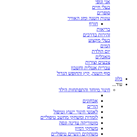
אני וגופי
בעלי חיים
סופרים
עונות השנה ומזג האוויר
חורף
בריאות
זהירות בדרכים
בעלי מקצוע
המים
יום הולדת
מאכלים
צבעים וצורות
עברית אנגלית וחשבון
סוף השנה, קיץ והחופש הגדול
בלוג
עוד...
חינוך מיוחד והתפתחות הילד
אבחונים
הורים
לאנשי חינוך ייעוץ וטיפול
לומדות ומשחקי מחשב טיפוליים
מוטוריקה עדינה וגסה
משחקי דמיון
משחקים רגשיים טיפוליים