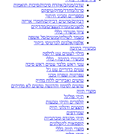
שדכן/מנקב/אקדח סיכות/סיכות תואמות
סרגל/מחדד/מחק/טיפקס
מספריים וסכיני חיתוך
דבקים/סרטים דביקים/חומרי אריזה
לחצנים/גומיות/נעצים/מהדקים
ציוד משרדי כללי
מעמד לשולחן/מגשים/סל אשפה
אלפון/אלבום לכרטיסי ביקור
מכשירי כתיבה
מילוי לעטים עט לדלפק
מכשירי כתיבה - כללי
עטי ראש בלבד עטים ראש סיכה
עטים כדוריים עט ג'ל
עפרונות ועפרון מכני
טושים ואביזרים ללוח מחיק
טושים לסימון והדגשה טושים לא מחיקים
מוצרי תיוק
תיקי פוליגל
קלסרים ותיקי טבעות
חוצצים ודגלוני תיוק
שמרדפים
תיקי מהנדס ומכתביות
קופסאות לקטלוגים
מוצרי תיוק כללי