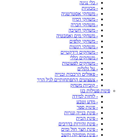
- כלי נגינה
- מכוניות
- משחקי אסטרטגיה
- משחקי דמיון
- משחקי חברה
- משחקי חשיבה
- משחקי מים ואמבטיה
- משחקי קלפים
- משחקי רגשות
- משחקים דידקטיים
- משחקים כללי
- משחקים לפעוטות
- על גלגלים
- פאזלים הרכבות ובנייה
- צעצועים התפתחותיים לגיל הרך
- קוביות משחק
פינות פעילות בגן
- לוחות למידה
- מדע וטבע
- פינות ספר
- פינת בנייה ונגרות
- פינת הבית
- פינת זהירות בדרכים
- פינת חצר חול ומים
- פינת מוסיקה וקשב