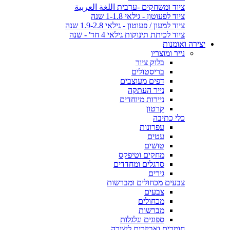
ציוד ומשחקים -ערבית اللغة العربية
ציוד לפעוטון - גילאי 1-1.8 שנה
ציוד למעון / פעוטון - גילאי 1.9-2.8 שנה
ציוד לכיתת תינוקות גילאי 4 חד' - שנה
יצירה ואומנות
נייר ומוצריו
בלוק ציור
בריסטולים
דפים מעוצבים
נייר העתקה
ניירות מיוחדים
קרטון
כלי כתיבה
עפרונות
עטים
טושים
מחקים וטיפקס
סרגלים ומחדדים
גירים
צבעים מכחולים ומברשות
צבעים
מכחולים
מברשות
ספוגים וגלגלות
חומרים ואביזרים ליצירה