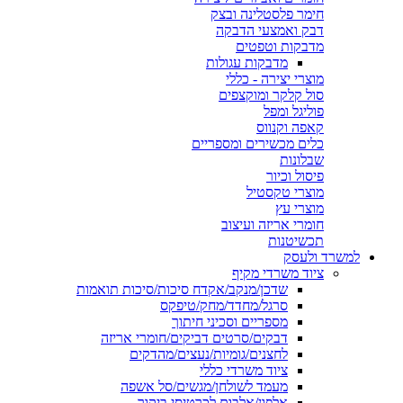
חימר פלסטלינה ובצק
דבק ואמצעי הדבקה
מדבקות וטפטים
מדבקות עגולות
מוצרי יצירה - כללי
סול קלקר ומוקצפים
פוליגל ומפל
קאפה וקנווס
כלים מכשירים ומספריים
שבלונות
פיסול וכיור
מוצרי טקסטיל
מוצרי עץ
חומרי אריזה ועיצוב
תכשיטנות
למשרד ולעסק
ציוד משרדי מקיף
שדכן/מנקב/אקדח סיכות/סיכות תואמות
סרגל/מחדד/מחק/טיפקס
מספריים וסכיני חיתוך
דבקים/סרטים דביקים/חומרי אריזה
לחצנים/גומיות/נעצים/מהדקים
ציוד משרדי כללי
מעמד לשולחן/מגשים/סל אשפה
אלפון/אלבום לכרטיסי ביקור