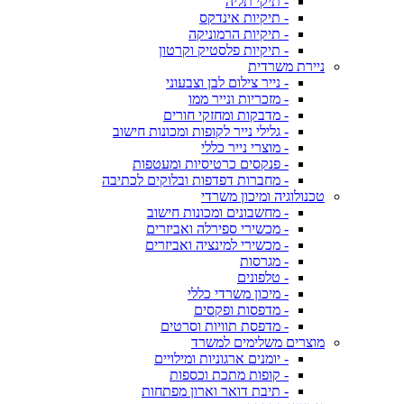
- תיקי תליה
- תיקיות אינדקס
- תיקיות הרמוניקה
- תיקיות פלסטיק וקרטון
ניירת משרדית
- נייר צילום לבן וצבעוני
- מזכריות ונייר ממו
- מדבקות ומחזקי חורים
- גלילי נייר לקופות ומכונות חישוב
- מוצרי נייר כללי
- פנקסים כרטיסיות ומעטפות
- מחברות דפדפות ובלוקים לכתיבה
טכנולוגיה ומיכון משרדי
- מחשבונים ומכונות חישוב
- מכשירי ספירלה ואביזרים
- מכשירי למינציה ואביזרים
- מגרסות
- טלפונים
- מיכון משרדי כללי
- מדפסות ופקסים
- מדפסת תוויות וסרטים
מוצרים משלימים למשרד
- יומנים ארגוניות ומילויים
- קופות מתכת וכספות
- תיבת דואר וארון מפתחות