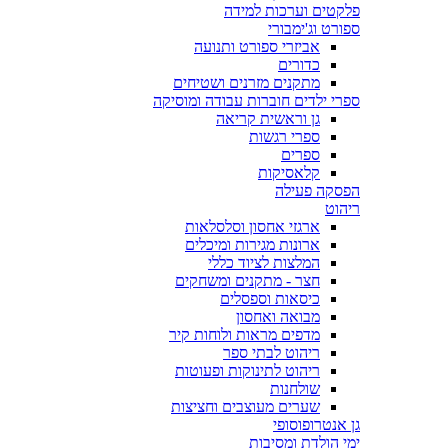
פלקטים וערכות למידה
ספורט וג'ימבורי
אביזרי ספורט ותנועה
כדורים
מתקנים מזרנים ושטיחים
ספרי ילדים חוברות עבודה ומוסיקה
גן וראשית קריאה
ספרי רגשות
ספרים
קלאסיקות
הפסקה פעילה
ריהוט
ארגזי אחסון וסלסלאות
ארונות מגירות ומיכלים
המלצות לציוד כללי
חצר - מתקנים ומשחקים
כיסאות וספסלים
מבואה ואחסון
מדפים מראות ולוחות קיר
ריהוט לבתי ספר
ריהוט לתינוקות ופעוטות
שולחנות
שערים מעוצבים וחציצות
גן אנטרופוסופי
ימי הולדת ומסיבות