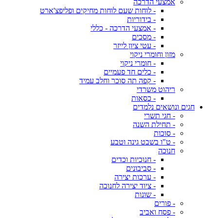
אמצעי הדרכה
- לוחות שעם לוחות מחיקים ופליפצ'ארט
- בידוריות
- אמצעי הדרכה - כללי
- מסכים
- עטי ציון לייזר
מזון וחומרי ניקוי
- חומרי ניקוי
- כלים חד פעמיים
- קפה תה סוכר וחלב עמיד
ריהוט משרדי
- כסאות
חגים ונושאים נלמדים
- חגי תשרי
- תחילת השנה
- סוכות
- ט"ו בשבט גינה וטבע
חנוכה
- חנוכיות וכדים
- סביבונים
- ערכות יצירה
- ציוד יצירה לחנוכה
- שונות
- פורים
- פסח ואביב