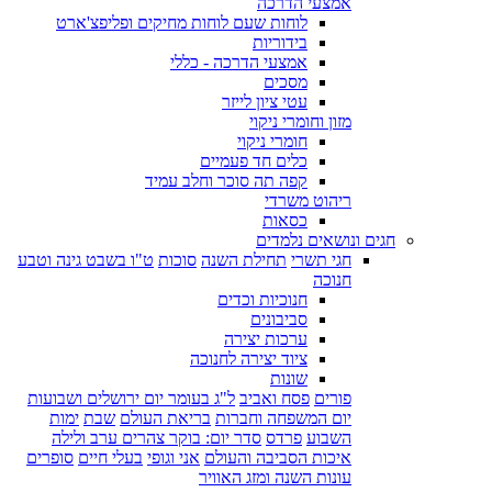
אמצעי הדרכה
לוחות שעם לוחות מחיקים ופליפצ'ארט
בידוריות
אמצעי הדרכה - כללי
מסכים
עטי ציון לייזר
מזון וחומרי ניקוי
חומרי ניקוי
כלים חד פעמיים
קפה תה סוכר וחלב עמיד
ריהוט משרדי
כסאות
חגים ונושאים נלמדים
חגי תשרי
תחילת השנה
סוכות
ט"ו בשבט גינה וטבע
חנוכה
חנוכיות וכדים
סביבונים
ערכות יצירה
ציוד יצירה לחנוכה
שונות
פורים
פסח ואביב
ל"ג בעומר יום ירושלים ושבועות
יום המשפחה וחברות
בריאת העולם
שבת
ימות
השבוע
פרדס
סדר יום: בוקר צהרים ערב ולילה
איכות הסביבה והעולם
אני וגופי
בעלי חיים
סופרים
עונות השנה ומזג האוויר