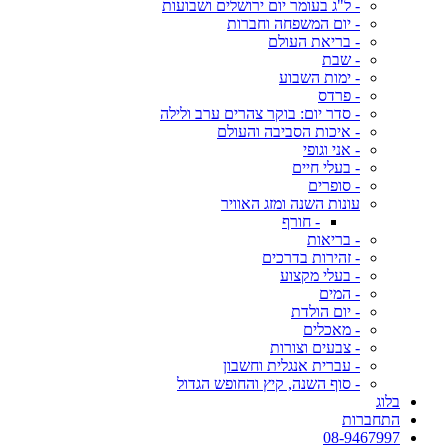
- ל"ג בעומר יום ירושלים ושבועות
- יום המשפחה וחברות
- בריאת העולם
- שבת
- ימות השבוע
- פרדס
- סדר יום: בוקר צהרים ערב ולילה
- איכות הסביבה והעולם
- אני וגופי
- בעלי חיים
- סופרים
עונות השנה ומזג האוויר
- חורף
- בריאות
- זהירות בדרכים
- בעלי מקצוע
- המים
- יום הולדת
- מאכלים
- צבעים וצורות
- עברית אנגלית וחשבון
- סוף השנה, קיץ והחופש הגדול
בלוג
התחברות
08-9467997