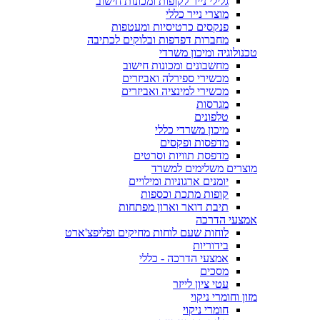
גלילי נייר לקופות ומכונות חישוב
מוצרי נייר כללי
פנקסים כרטיסיות ומעטפות
מחברות דפדפות ובלוקים לכתיבה
טכנולוגיה ומיכון משרדי
מחשבונים ומכונות חישוב
מכשירי ספירלה ואביזרים
מכשירי למינציה ואביזרים
מגרסות
טלפונים
מיכון משרדי כללי
מדפסות ופקסים
מדפסת תוויות וסרטים
מוצרים משלימים למשרד
יומנים ארגוניות ומילויים
קופות מתכת וכספות
תיבת דואר וארון מפתחות
אמצעי הדרכה
לוחות שעם לוחות מחיקים ופליפצ'ארט
בידוריות
אמצעי הדרכה - כללי
מסכים
עטי ציון לייזר
מזון וחומרי ניקוי
חומרי ניקוי