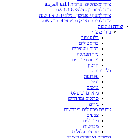
ציוד ומשחקים -ערבית اللغة العربية
ציוד לפעוטון - גילאי 1-1.8 שנה
ציוד למעון / פעוטון - גילאי 1.9-2.8 שנה
ציוד לכיתת תינוקות גילאי 4 חד' - שנה
יצירה ואומנות
נייר ומוצריו
בלוק ציור
בריסטולים
דפים מעוצבים
נייר העתקה
ניירות מיוחדים
קרטון
כלי כתיבה
עפרונות
עטים
טושים
מחקים וטיפקס
סרגלים ומחדדים
גירים
צבעים מכחולים ומברשות
צבעים
מכחולים
מברשות
ספוגים וגלגלות
חומרים ואביזרים ליצירה