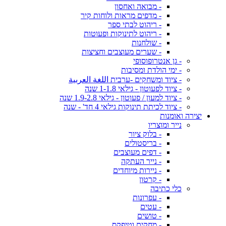
- מבואה ואחסון
- מדפים מראות ולוחות קיר
- ריהוט לבתי ספר
- ריהוט לתינוקות ופעוטות
- שולחנות
- שערים מעוצבים וחציצות
- גן אנטרופוסופי
- ימי הולדת ומסיבות
- ציוד ומשחקים -ערבית اللغة العربية
- ציוד לפעוטון - גילאי 1-1.8 שנה
- ציוד למעון / פעוטון - גילאי 1.9-2.8 שנה
- ציוד לכיתת תינוקות גילאי 4 חד' - שנה
יצירה ואומנות
נייר ומוצריו
- בלוק ציור
- בריסטולים
- דפים מעוצבים
- נייר העתקה
- ניירות מיוחדים
- קרטון
כלי כתיבה
- עפרונות
- עטים
- טושים
- מחקים וטיפקס