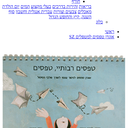
חורף
בריאות
זהירות בדרכים
בעלי מקצוע
המים
יום הולדת
מאכלים
צבעים וצורות
עברית אנגלית וחשבון
סוף
השנה, קיץ והחופש הגדול
בלוג
ראשי
אוגדן טפסים למטפלים SZ