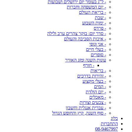
- ל"ג בעומר יום ירושלים ושבועות
- יום המשפחה וחברות
- בריאת העולם
- שבת
- ימות השבוע
- פרדס
- סדר יום: בוקר צהרים ערב ולילה
- איכות הסביבה והעולם
- אני וגופי
- בעלי חיים
- סופרים
עונות השנה ומזג האוויר
- חורף
- בריאות
- זהירות בדרכים
- בעלי מקצוע
- המים
- יום הולדת
- מאכלים
- צבעים וצורות
- עברית אנגלית וחשבון
- סוף השנה, קיץ והחופש הגדול
בלוג
התחברות
08-9467997