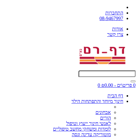
התחברות
08-9467997
אודות
צרו קשר
0 פריט\ים - ₪0.00
0
דף הבית
חינוך מיוחד והתפתחות הילד
אבחונים
הורים
לאנשי חינוך ייעוץ וטיפול
לומדות ומשחקי מחשב טיפוליים
מוטוריקה עדינה וגסה