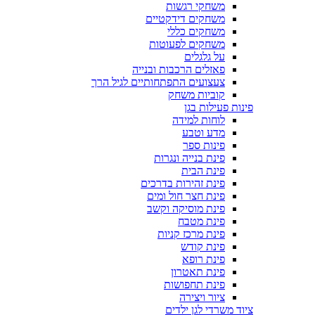
משחקי רגשות
משחקים דידקטיים
משחקים כללי
משחקים לפעוטות
על גלגלים
פאזלים הרכבות ובנייה
צעצועים התפתחותיים לגיל הרך
קוביות משחק
פינות פעילות בגן
לוחות למידה
מדע וטבע
פינות ספר
פינת בנייה ונגרות
פינת הבית
פינת זהירות בדרכים
פינת חצר חול ומים
פינת מוסיקה וקשב
פינת מטבח
פינת מרכז קניות
פינת קודש
פינת רופא
פינת תאטרון
פינת תחפושות
ציור ויצירה
ציוד משרדי לגן ילדים