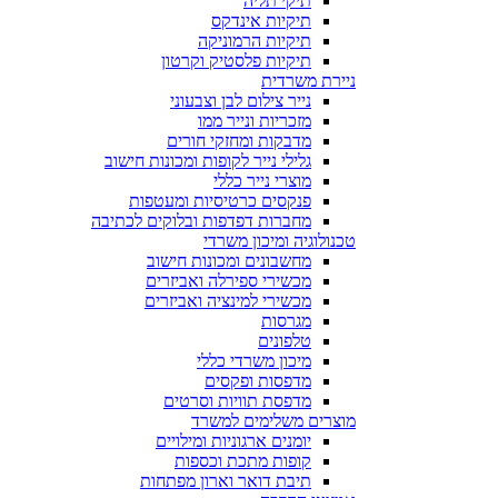
תיקי תליה
תיקיות אינדקס
תיקיות הרמוניקה
תיקיות פלסטיק וקרטון
ניירת משרדית
נייר צילום לבן וצבעוני
מזכריות ונייר ממו
מדבקות ומחזקי חורים
גלילי נייר לקופות ומכונות חישוב
מוצרי נייר כללי
פנקסים כרטיסיות ומעטפות
מחברות דפדפות ובלוקים לכתיבה
טכנולוגיה ומיכון משרדי
מחשבונים ומכונות חישוב
מכשירי ספירלה ואביזרים
מכשירי למינציה ואביזרים
מגרסות
טלפונים
מיכון משרדי כללי
מדפסות ופקסים
מדפסת תוויות וסרטים
מוצרים משלימים למשרד
יומנים ארגוניות ומילויים
קופות מתכת וכספות
תיבת דואר וארון מפתחות