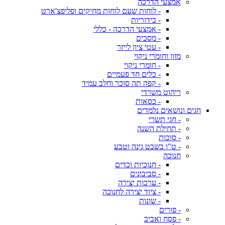
אמצעי הדרכה
- לוחות שעם לוחות מחיקים ופליפצ'ארט
- בידוריות
- אמצעי הדרכה - כללי
- מסכים
- עטי ציון לייזר
מזון וחומרי ניקוי
- חומרי ניקוי
- כלים חד פעמיים
- קפה תה סוכר וחלב עמיד
ריהוט משרדי
- כסאות
חגים ונושאים נלמדים
- חגי תשרי
- תחילת השנה
- סוכות
- ט"ו בשבט גינה וטבע
חנוכה
- חנוכיות וכדים
- סביבונים
- ערכות יצירה
- ציוד יצירה לחנוכה
- שונות
- פורים
- פסח ואביב