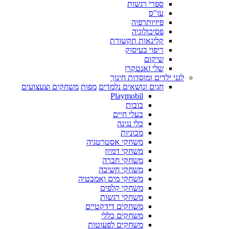
ספרי רגשות
עו"ס
פיזיותרפיה
פסיכולוגיה
קלינאות תקשורת
ריפוי בעיסוק
שיקום
שלי זאנטקרן
לגני ילדים ומוסדות חינוך
חגים ונושאים נלמדים
מפות
משחקים וצעצועים
Playmobil
בובות
בעלי חיים
כלי נגינה
מכוניות
משחקי אסטרטגיה
משחקי דמיון
משחקי חברה
משחקי חשיבה
משחקי מים ואמבטיה
משחקי קלפים
משחקי רגשות
משחקים דידקטיים
משחקים כללי
משחקים לפעוטות