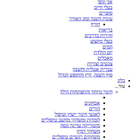
אני וגופי
בעלי חיים
סופרים
עונות השנה ומזג האוויר
חורף
בריאות
זהירות בדרכים
בעלי מקצוע
המים
יום הולדת
מאכלים
צבעים וצורות
עברית אנגלית וחשבון
סוף השנה, קיץ והחופש הגדול
בלוג
עוד...
חינוך מיוחד והתפתחות הילד
אבחונים
הורים
לאנשי חינוך ייעוץ וטיפול
לומדות ומשחקי מחשב טיפוליים
מוטוריקה עדינה וגסה
משחקי דמיון
משחקים רגשיים טיפוליים