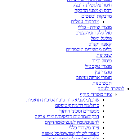
חימר פלסטלינה ובצק
דבק ואמצעי הדבקה
מדבקות וטפטים
מדבקות עגולות
מוצרי יצירה - כללי
סול קלקר ומוקצפים
פוליגל ומפל
קאפה וקנווס
כלים מכשירים ומספריים
שבלונות
פיסול וכיור
מוצרי טקסטיל
מוצרי עץ
חומרי אריזה ועיצוב
תכשיטנות
למשרד ולעסק
ציוד משרדי מקיף
שדכן/מנקב/אקדח סיכות/סיכות תואמות
סרגל/מחדד/מחק/טיפקס
מספריים וסכיני חיתוך
דבקים/סרטים דביקים/חומרי אריזה
לחצנים/גומיות/נעצים/מהדקים
ציוד משרדי כללי
מעמד לשולחן/מגשים/סל אשפה
אלפון/אלבום לכרטיסי ביקור