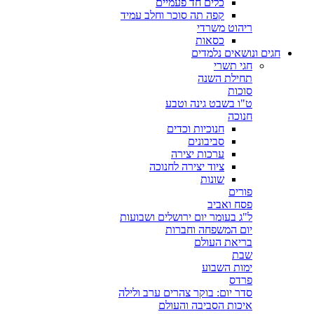
כלים חד פעמיים
קפה תה סוכר וחלב עמיד
ריהוט משרדי
כסאות
חגים ונושאים נלמדים
חגי תשרי
תחילת השנה
סוכות
ט"ו בשבט גינה וטבע
חנוכה
חנוכיות וכדים
סביבונים
ערכות יצירה
ציוד יצירה לחנוכה
שונות
פורים
פסח ואביב
ל"ג בעומר יום ירושלים ושבועות
יום המשפחה וחברות
בריאת העולם
שבת
ימות השבוע
פרדס
סדר יום: בוקר צהרים ערב ולילה
איכות הסביבה והעולם