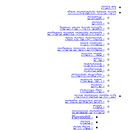
דף הבית
חינוך מיוחד והתפתחות הילד
- אבחונים
- הורים
- לאנשי חינוך ייעוץ וטיפול
- לומדות ומשחקי מחשב טיפוליים
- מוטוריקה עדינה וגסה
- משחקי דמיון
- משחקים רגשיים טיפוליים
- ספרי רגשות
- עו"ס
- פיזיותרפיה
- פסיכולוגיה
- קלינאות תקשורת
- ריפוי בעיסוק
- שיקום
- שלי זאנטקרן
לגני ילדים ומוסדות חינוך
- חגים ונושאים נלמדים
- מפות
משחקים וצעצועים
- Playmobil
- בובות
- בעלי חיים