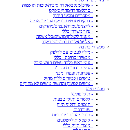
- שדכן/מנקב/אקדח סיכות/סיכות תואמות
- סרגל/מחדד/מחק/טיפקס
- מספריים וסכיני חיתוך
- דבקים/סרטים דביקים/חומרי אריזה
- לחצנים/גומיות/נעצים/מהדקים
- ציוד משרדי כללי
- מעמד לשולחן/מגשים/סל אשפה
- אלפון/אלבום לכרטיסי ביקור
מכשירי כתיבה
- מילוי לעטים עט לדלפק
- מכשירי כתיבה - כללי
- עטי ראש בלבד עטים ראש סיכה
- עטים כדוריים עט ג'ל
- עפרונות ועפרון מכני
- טושים ואביזרים ללוח מחיק
- טושים לסימון והדגשה טושים לא מחיקים
מוצרי תיוק
- תיקי פוליגל
- קלסרים ותיקי טבעות
- חוצצים ודגלוני תיוק
- שמרדפים
- תיקי מהנדס ומכתביות
- קופסאות לקטלוגים
- מוצרי תיוק כללי