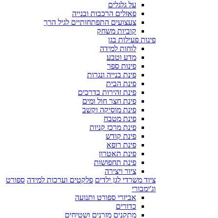
על גלגלים
פאזלים הרכבות ובנייה
צעצועים התפתחותיים לגיל הרך
קוביות משחק
פינות פעילות בגן
לוחות למידה
מדע וטבע
פינות ספר
פינת בנייה ונגרות
פינת הבית
פינת זהירות בדרכים
פינת חצר חול ומים
פינת מוסיקה וקשב
פינת מטבח
פינת מרכז קניות
פינת קודש
פינת רופא
פינת תאטרון
פינת תחפושות
ציור ויצירה
ציוד משרדי לגן ילדים
פלקטים וערכות למידה
ספורט
וג'ימבורי
אביזרי ספורט ותנועה
כדורים
מתקנים מזרנים ושטיחים