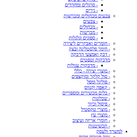
- סרגלים ומחדדים
- גירים
צבעים מכחולים ומברשות
- צבעים
- מכחולים
- מברשות
- ספוגים וגלגלות
- חומרים ואביזרים ליצירה
- חימר פלסטלינה ובצק
- דבק ואמצעי הדבקה
מדבקות וטפטים
- מדבקות עגולות
- מוצרי יצירה - כללי
- סול קלקר ומוקצפים
- פוליגל ומפל
- קאפה וקנווס
- כלים מכשירים ומספריים
- שבלונות
- פיסול וכיור
- מוצרי טקסטיל
- מוצרי עץ
- חומרי אריזה ועיצוב
- תכשיטנות
למשרד ולעסק
ציוד משרדי מקיף