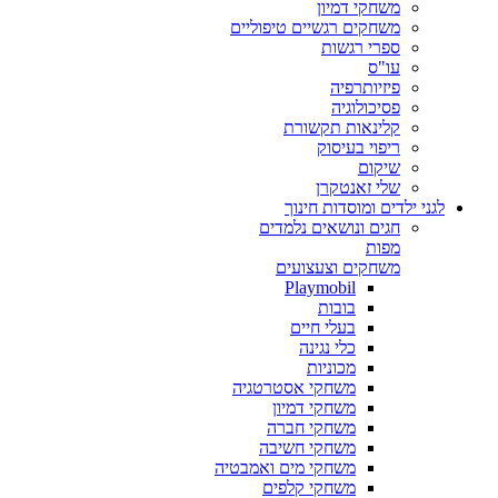
משחקי דמיון
משחקים רגשיים טיפוליים
ספרי רגשות
עו"ס
פיזיותרפיה
פסיכולוגיה
קלינאות תקשורת
ריפוי בעיסוק
שיקום
שלי זאנטקרן
לגני ילדים ומוסדות חינוך
חגים ונושאים נלמדים
מפות
משחקים וצעצועים
Playmobil
בובות
בעלי חיים
כלי נגינה
מכוניות
משחקי אסטרטגיה
משחקי דמיון
משחקי חברה
משחקי חשיבה
משחקי מים ואמבטיה
משחקי קלפים