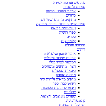
פלקטים וערכות למידה
ספורט וג'ימבורי
אביזרי ספורט ותנועה
כדורים
מתקנים מזרנים ושטיחים
ספרי ילדים חוברות עבודה ומוסיקה
גן וראשית קריאה
ספרי רגשות
ספרים
קלאסיקות
הפסקה פעילה
ריהוט
ארגזי אחסון וסלסלאות
ארונות מגירות ומיכלים
המלצות לציוד כללי
חצר - מתקנים ומשחקים
כיסאות וספסלים
מבואה ואחסון
מדפים מראות ולוחות קיר
ריהוט לבתי ספר
ריהוט לתינוקות ופעוטות
שולחנות
שערים מעוצבים וחציצות
גן אנטרופוסופי
ימי הולדת ומסיבות