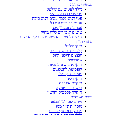
מכשירי כתיבה
מילוי לעטים עט לדלפק
מכשירי כתיבה - כללי
עטי ראש בלבד עטים ראש סיכה
עטים כדוריים עט ג'ל
עפרונות ועפרון מכני
טושים ואביזרים ללוח מחיק
טושים לסימון והדגשה טושים לא מחיקים
מוצרי תיוק
תיקי פוליגל
קלסרים ותיקי טבעות
חוצצים ודגלוני תיוק
שמרדפים
תיקי מהנדס ומכתביות
קופסאות לקטלוגים
מוצרי תיוק כללי
תיקי תליה
תיקיות אינדקס
תיקיות הרמוניקה
תיקיות פלסטיק וקרטון
ניירת משרדית
נייר צילום לבן וצבעוני
מזכריות ונייר ממו
מדבקות ומחזקי חורים