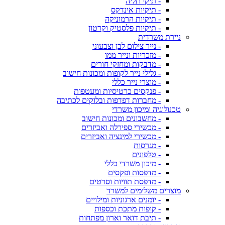
- תיקי תליה
- תיקיות אינדקס
- תיקיות הרמוניקה
- תיקיות פלסטיק וקרטון
ניירת משרדית
- נייר צילום לבן וצבעוני
- מזכריות ונייר ממו
- מדבקות ומחזקי חורים
- גלילי נייר לקופות ומכונות חישוב
- מוצרי נייר כללי
- פנקסים כרטיסיות ומעטפות
- מחברות דפדפות ובלוקים לכתיבה
טכנולוגיה ומיכון משרדי
- מחשבונים ומכונות חישוב
- מכשירי ספירלה ואביזרים
- מכשירי למינציה ואביזרים
- מגרסות
- טלפונים
- מיכון משרדי כללי
- מדפסות ופקסים
- מדפסת תוויות וסרטים
מוצרים משלימים למשרד
- יומנים ארגוניות ומילויים
- קופות מתכת וכספות
- תיבת דואר וארון מפתחות