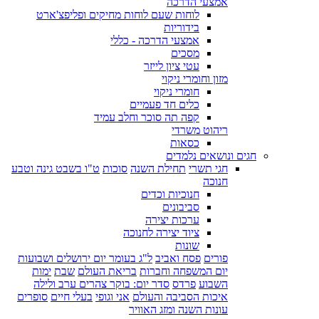
אמצעי הדרכה
לוחות שעם לוחות מחיקים ופליפצ'ארט
בידוריות
אמצעי הדרכה - כללי
מסכים
עטי ציון לייזר
מזון וחומרי ניקוי
חומרי ניקוי
כלים חד פעמיים
קפה תה סוכר וחלב עמיד
ריהוט משרדי
כסאות
חגים ונושאים נלמדים
חגי תשרי
תחילת השנה
סוכות
ט"ו בשבט גינה וטבע
חנוכה
חנוכיות וכדים
סביבונים
ערכות יצירה
ציוד יצירה לחנוכה
שונות
פורים
פסח ואביב
ל"ג בעומר יום ירושלים ושבועות
יום המשפחה וחברות
בריאת העולם
שבת
ימות
השבוע
פרדס
סדר יום: בוקר צהרים ערב ולילה
איכות הסביבה והעולם
אני וגופי
בעלי חיים
סופרים
עונות השנה ומזג האוויר