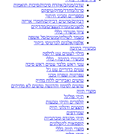
שדכן/מנקב/אקדח סיכות/סיכות תואמות
סרגל/מחדד/מחק/טיפקס
מספריים וסכיני חיתוך
דבקים/סרטים דביקים/חומרי אריזה
לחצנים/גומיות/נעצים/מהדקים
ציוד משרדי כללי
מעמד לשולחן/מגשים/סל אשפה
אלפון/אלבום לכרטיסי ביקור
מכשירי כתיבה
מילוי לעטים עט לדלפק
מכשירי כתיבה - כללי
עטי ראש בלבד עטים ראש סיכה
עטים כדוריים עט ג'ל
עפרונות ועפרון מכני
טושים ואביזרים ללוח מחיק
טושים לסימון והדגשה טושים לא מחיקים
מוצרי תיוק
תיקי פוליגל
קלסרים ותיקי טבעות
חוצצים ודגלוני תיוק
שמרדפים
תיקי מהנדס ומכתביות
קופסאות לקטלוגים
מוצרי תיוק כללי