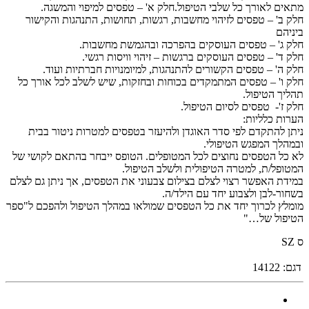
מתאים לאורך כל שלבי הטיפול.חלק א' – טפסים למיפוי והמשגה.
חלק ב' – טפסים לזיהוי מחשבות, רגשות, תחושות, התנהגות והקישור
ביניהם
חלק ג' – טפסים העוסקים בהפרכה ובהגמשת מחשבות.
חלק ד' – טפסים העוסקים ברגשות – זיהוי וויסות רגשי.
חלק ה' – טפסים הקשורים להתנהגות, למיומנויות חברתיות ועוד.
חלק ו' – טפסים המתמקדים בכוחות ובחזקות, שיש לשלב לכל אורך כל
תהליך הטיפול.
חלק ז'- טפסים לסיום הטיפול.
הערות כלליות:
ניתן להתקדם לפי סדר האוגדן ולהיעזר בטפסים למטרות ניטור בבית
ובמהלך המפגש הטיפולי.
לא כל הטפסים נחוצים לכל המטופלים. הטופס ייבחר בהתאם לקושי של
המטופל/ת, למטרה הטיפולית ולשלב הטיפול.
במידת האפשר רצוי לצלם בצילום צבעוני את הטפסים, אך ניתן גם לצלם
בשחור-לבן ולצבוע יחד עם הילד/ה.
מומלץ לכרוך יחד את כל הטפסים שמולאו במהלך הטיפול ולהפכם ל"ספר
הטיפול של…"
ס SZ
דגם:
14122