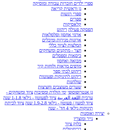
ספרי ילדים חוברות עבודה ומוסיקה
גן וראשית קריאה
ספרי רגשות
ספרים
קלאסיקות
הפסקה פעילה
ריהוט
ארגזי אחסון וסלסלאות
ארונות מגירות ומיכלים
המלצות לציוד כללי
חצר - מתקנים ומשחקים
כיסאות וספסלים
מבואה ואחסון
מדפים מראות ולוחות קיר
ריהוט לבתי ספר
ריהוט לתינוקות ופעוטות
שולחנות
שערים מעוצבים וחציצות
גן אנטרופוסופי
ימי הולדת ומסיבות
ציוד ומשחקים -
ערבית اللغة العربية
ציוד לפעוטון - גילאי 1-1.8 שנה
ציוד למעון / פעוטון - גילאי 1.9-2.8 שנה
ציוד לכיתת
תינוקות גילאי 4 חד' - שנה
יצירה ואומנות
נייר ומוצריו
בלוק ציור
בריסטולים