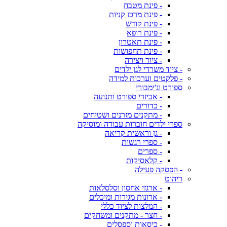
- פינת מטבח
- פינת מרכז קניות
- פינת קודש
- פינת רופא
- פינת תאטרון
- פינת תחפושות
- ציור ויצירה
- ציוד משרדי לגן ילדים
- פלקטים וערכות למידה
ספורט וג'ימבורי
- אביזרי ספורט ותנועה
- כדורים
- מתקנים מזרנים ושטיחים
ספרי ילדים חוברות עבודה ומוסיקה
- גן וראשית קריאה
- ספרי רגשות
- ספרים
- קלאסיקות
- הפסקה פעילה
ריהוט
- ארגזי אחסון וסלסלאות
- ארונות מגירות ומיכלים
- המלצות לציוד כללי
- חצר - מתקנים ומשחקים
- כיסאות וספסלים