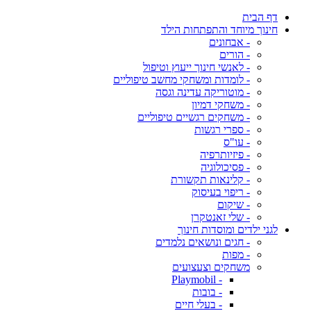
דף הבית
חינוך מיוחד והתפתחות הילד
- אבחונים
- הורים
- לאנשי חינוך ייעוץ וטיפול
- לומדות ומשחקי מחשב טיפוליים
- מוטוריקה עדינה וגסה
- משחקי דמיון
- משחקים רגשיים טיפוליים
- ספרי רגשות
- עו"ס
- פיזיותרפיה
- פסיכולוגיה
- קלינאות תקשורת
- ריפוי בעיסוק
- שיקום
- שלי זאנטקרן
לגני ילדים ומוסדות חינוך
- חגים ונושאים נלמדים
- מפות
משחקים וצעצועים
- Playmobil
- בובות
- בעלי חיים