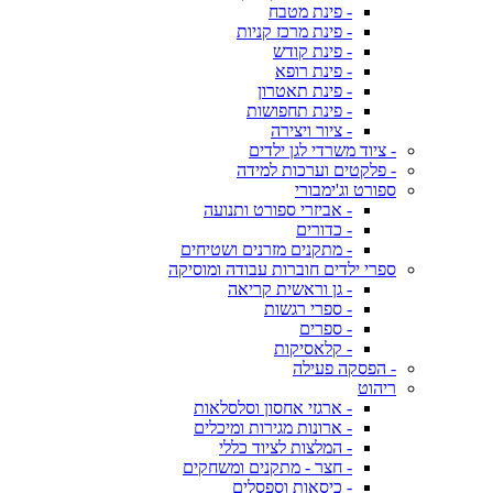
- פינת מטבח
- פינת מרכז קניות
- פינת קודש
- פינת רופא
- פינת תאטרון
- פינת תחפושות
- ציור ויצירה
- ציוד משרדי לגן ילדים
- פלקטים וערכות למידה
ספורט וג'ימבורי
- אביזרי ספורט ותנועה
- כדורים
- מתקנים מזרנים ושטיחים
ספרי ילדים חוברות עבודה ומוסיקה
- גן וראשית קריאה
- ספרי רגשות
- ספרים
- קלאסיקות
- הפסקה פעילה
ריהוט
- ארגזי אחסון וסלסלאות
- ארונות מגירות ומיכלים
- המלצות לציוד כללי
- חצר - מתקנים ומשחקים
- כיסאות וספסלים