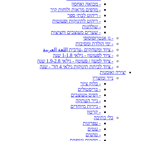
- מבואה ואחסון
- מדפים מראות ולוחות קיר
- ריהוט לבתי ספר
- ריהוט לתינוקות ופעוטות
- שולחנות
- שערים מעוצבים וחציצות
- גן אנטרופוסופי
- ימי הולדת ומסיבות
- ציוד ומשחקים -ערבית اللغة العربية
- ציוד לפעוטון - גילאי 1-1.8 שנה
- ציוד למעון / פעוטון - גילאי 1.9-2.8 שנה
- ציוד לכיתת תינוקות גילאי 4 חד' - שנה
יצירה ואומנות
נייר ומוצריו
- בלוק ציור
- בריסטולים
- דפים מעוצבים
- נייר העתקה
- ניירות מיוחדים
- קרטון
כלי כתיבה
- עפרונות
- עטים
- טושים
- מחקים וטיפקס