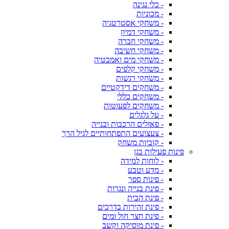
- כלי נגינה
- מכוניות
- משחקי אסטרטגיה
- משחקי דמיון
- משחקי חברה
- משחקי חשיבה
- משחקי מים ואמבטיה
- משחקי קלפים
- משחקי רגשות
- משחקים דידקטיים
- משחקים כללי
- משחקים לפעוטות
- על גלגלים
- פאזלים הרכבות ובנייה
- צעצועים התפתחותיים לגיל הרך
- קוביות משחק
פינות פעילות בגן
- לוחות למידה
- מדע וטבע
- פינות ספר
- פינת בנייה ונגרות
- פינת הבית
- פינת זהירות בדרכים
- פינת חצר חול ומים
- פינת מוסיקה וקשב