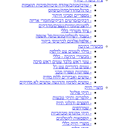
- שדכן/מנקב/אקדח סיכות/סיכות תואמות
- סרגל/מחדד/מחק/טיפקס
- מספריים וסכיני חיתוך
- דבקים/סרטים דביקים/חומרי אריזה
- לחצנים/גומיות/נעצים/מהדקים
- ציוד משרדי כללי
- מעמד לשולחן/מגשים/סל אשפה
- אלפון/אלבום לכרטיסי ביקור
מכשירי כתיבה
- מילוי לעטים עט לדלפק
- מכשירי כתיבה - כללי
- עטי ראש בלבד עטים ראש סיכה
- עטים כדוריים עט ג'ל
- עפרונות ועפרון מכני
- טושים ואביזרים ללוח מחיק
- טושים לסימון והדגשה טושים לא מחיקים
מוצרי תיוק
- תיקי פוליגל
- קלסרים ותיקי טבעות
- חוצצים ודגלוני תיוק
- שמרדפים
- תיקי מהנדס ומכתביות
- קופסאות לקטלוגים
- מוצרי תיוק כללי