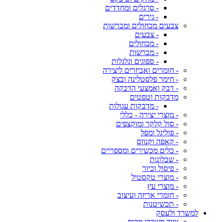
- סרגלים ומחדדים
- גירים
צבעים מכחולים ומברשות
- צבעים
- מכחולים
- מברשות
- ספוגים וגלגלות
- חומרים ואביזרים ליצירה
- חימר פלסטלינה ובצק
- דבק ואמצעי הדבקה
מדבקות וטפטים
- מדבקות עגולות
- מוצרי יצירה - כללי
- סול קלקר ומוקצפים
- פוליגל ומפל
- קאפה וקנווס
- כלים מכשירים ומספריים
- שבלונות
- פיסול וכיור
- מוצרי טקסטיל
- מוצרי עץ
- חומרי אריזה ועיצוב
- תכשיטנות
למשרד ולעסק
ציוד משרדי מקיף