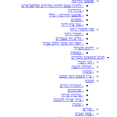
אמצעי הדרכה
- לוחות שעם לוחות מחיקים ופליפצ'ארט
- בידוריות
- אמצעי הדרכה - כללי
- מסכים
- עטי ציון לייזר
מזון וחומרי ניקוי
- חומרי ניקוי
- כלים חד פעמיים
- קפה תה סוכר וחלב עמיד
ריהוט משרדי
- כסאות
חגים ונושאים נלמדים
- חגי תשרי
- תחילת השנה
- סוכות
- ט"ו בשבט גינה וטבע
חנוכה
- חנוכיות וכדים
- סביבונים
- ערכות יצירה
- ציוד יצירה לחנוכה
- שונות
- פורים
- פסח ואביב