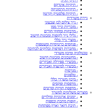
- תיקי תליה
- תיקיות אינדקס
- תיקיות הרמוניקה
- תיקיות פלסטיק וקרטון
ניירת משרדית
- נייר צילום לבן וצבעוני
- מזכריות ונייר ממו
- מדבקות ומחזקי חורים
- גלילי נייר לקופות ומכונות חישוב
- מוצרי נייר כללי
- פנקסים כרטיסיות ומעטפות
- מחברות דפדפות ובלוקים לכתיבה
טכנולוגיה ומיכון משרדי
- מחשבונים ומכונות חישוב
- מכשירי ספירלה ואביזרים
- מכשירי למינציה ואביזרים
- מגרסות
- טלפונים
- מיכון משרדי כללי
- מדפסות ופקסים
- מדפסת תוויות וסרטים
מוצרים משלימים למשרד
- יומנים ארגוניות ומילויים
- קופות מתכת וכספות
- תיבת דואר וארון מפתחות