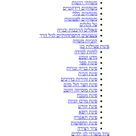
משחקי רגשות
משחקים דידקטיים
משחקים כללי
משחקים לפעוטות
על גלגלים
פאזלים הרכבות ובנייה
צעצועים התפתחותיים לגיל הרך
קוביות משחק
פינות פעילות בגן
לוחות למידה
מדע וטבע
פינות ספר
פינת בנייה ונגרות
פינת הבית
פינת זהירות בדרכים
פינת חצר חול ומים
פינת מוסיקה וקשב
פינת מטבח
פינת מרכז קניות
פינת קודש
פינת רופא
פינת תאטרון
פינת תחפושות
ציור ויצירה
ציוד משרדי לגן ילדים