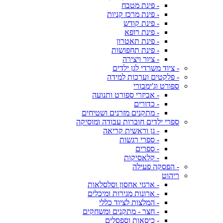
- פינת מטבח
- פינת מרכז קניות
- פינת קודש
- פינת רופא
- פינת תאטרון
- פינת תחפושות
- ציור ויצירה
- ציוד משרדי לגן ילדים
- פלקטים וערכות למידה
ספורט וג'ימבורי
- אביזרי ספורט ותנועה
- כדורים
- מתקנים מזרנים ושטיחים
ספרי ילדים חוברות עבודה ומוסיקה
- גן וראשית קריאה
- ספרי רגשות
- ספרים
- קלאסיקות
- הפסקה פעילה
ריהוט
- ארגזי אחסון וסלסלאות
- ארונות מגירות ומיכלים
- המלצות לציוד כללי
- חצר - מתקנים ומשחקים
- כיסאות וספסלים