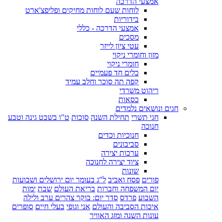
אמצעי הדרכה
לוחות שעם לוחות מחיקים ופליפצ'ארט
בידוריות
אמצעי הדרכה - כללי
מסכים
עטי ציון לייזר
מזון וחומרי ניקוי
חומרי ניקוי
כלים חד פעמיים
קפה תה סוכר וחלב עמיד
ריהוט משרדי
כסאות
חגים ונושאים נלמדים
חגי תשרי
תחילת השנה
סוכות
ט"ו בשבט גינה וטבע
חנוכה
חנוכיות וכדים
סביבונים
ערכות יצירה
ציוד יצירה לחנוכה
שונות
פורים
פסח ואביב
ל"ג בעומר יום ירושלים ושבועות
יום המשפחה וחברות
בריאת העולם
שבת
ימות
השבוע
פרדס
סדר יום: בוקר צהרים ערב ולילה
איכות הסביבה והעולם
אני וגופי
בעלי חיים
סופרים
עונות השנה ומזג האוויר