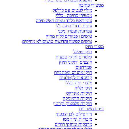
מכשירי כתיבה
מילוי לעטים עט לדלפק
מכשירי כתיבה - כללי
עטי ראש בלבד עטים ראש סיכה
עטים כדוריים עט ג'ל
עפרונות ועפרון מכני
טושים ואביזרים ללוח מחיק
טושים לסימון והדגשה טושים לא מחיקים
מוצרי תיוק
תיקי פוליגל
קלסרים ותיקי טבעות
חוצצים ודגלוני תיוק
שמרדפים
תיקי מהנדס ומכתביות
קופסאות לקטלוגים
מוצרי תיוק כללי
תיקי תליה
תיקיות אינדקס
תיקיות הרמוניקה
תיקיות פלסטיק וקרטון
ניירת משרדית
נייר צילום לבן וצבעוני
מזכריות ונייר ממו
מדבקות ומחזקי חורים