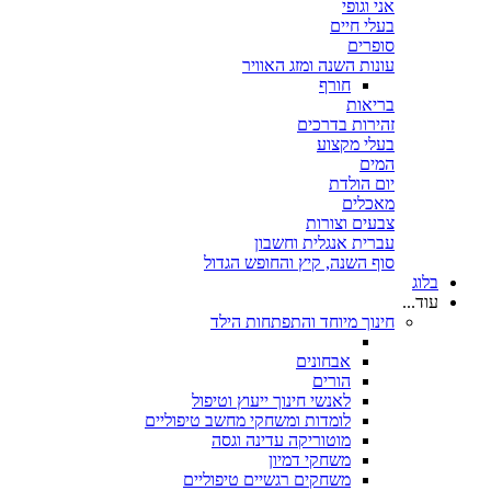
אני וגופי
בעלי חיים
סופרים
עונות השנה ומזג האוויר
חורף
בריאות
זהירות בדרכים
בעלי מקצוע
המים
יום הולדת
מאכלים
צבעים וצורות
עברית אנגלית וחשבון
סוף השנה, קיץ והחופש הגדול
בלוג
עוד...
חינוך מיוחד והתפתחות הילד
אבחונים
הורים
לאנשי חינוך ייעוץ וטיפול
לומדות ומשחקי מחשב טיפוליים
מוטוריקה עדינה וגסה
משחקי דמיון
משחקים רגשיים טיפוליים