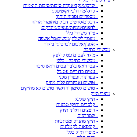
- שדכן/מנקב/אקדח סיכות/סיכות תואמות
- סרגל/מחדד/מחק/טיפקס
- מספריים וסכיני חיתוך
- דבקים/סרטים דביקים/חומרי אריזה
- לחצנים/גומיות/נעצים/מהדקים
- ציוד משרדי כללי
- מעמד לשולחן/מגשים/סל אשפה
- אלפון/אלבום לכרטיסי ביקור
מכשירי כתיבה
- מילוי לעטים עט לדלפק
- מכשירי כתיבה - כללי
- עטי ראש בלבד עטים ראש סיכה
- עטים כדוריים עט ג'ל
- עפרונות ועפרון מכני
- טושים ואביזרים ללוח מחיק
- טושים לסימון והדגשה טושים לא מחיקים
מוצרי תיוק
- תיקי פוליגל
- קלסרים ותיקי טבעות
- חוצצים ודגלוני תיוק
- שמרדפים
- תיקי מהנדס ומכתביות
- קופסאות לקטלוגים
- מוצרי תיוק כללי