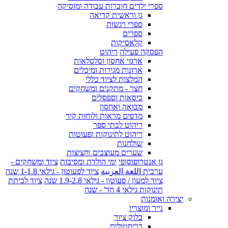
ספרי ילדים חוברות עבודה ומוסיקה
גן וראשית קריאה
ספרי רגשות
ספרים
קלאסיקות
הפסקה פעילה
ריהוט
ארגזי אחסון וסלסלאות
ארונות מגירות ומיכלים
המלצות לציוד כללי
חצר - מתקנים ומשחקים
כיסאות וספסלים
מבואה ואחסון
מדפים מראות ולוחות קיר
ריהוט לבתי ספר
ריהוט לתינוקות ופעוטות
שולחנות
שערים מעוצבים וחציצות
גן אנטרופוסופי
ימי הולדת ומסיבות
ציוד ומשחקים -
ערבית اللغة العربية
ציוד לפעוטון - גילאי 1-1.8 שנה
ציוד למעון / פעוטון - גילאי 1.9-2.8 שנה
ציוד לכיתת
תינוקות גילאי 4 חד' - שנה
יצירה ואומנות
נייר ומוצריו
בלוק ציור
בריסטולים