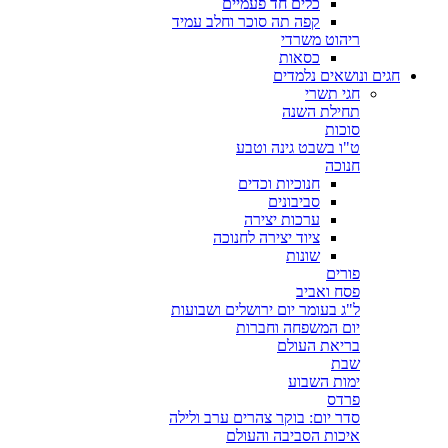
כלים חד פעמיים
קפה תה סוכר וחלב עמיד
ריהוט משרדי
כסאות
חגים ונושאים נלמדים
חגי תשרי
תחילת השנה
סוכות
ט"ו בשבט גינה וטבע
חנוכה
חנוכיות וכדים
סביבונים
ערכות יצירה
ציוד יצירה לחנוכה
שונות
פורים
פסח ואביב
ל"ג בעומר יום ירושלים ושבועות
יום המשפחה וחברות
בריאת העולם
שבת
ימות השבוע
פרדס
סדר יום: בוקר צהרים ערב ולילה
איכות הסביבה והעולם