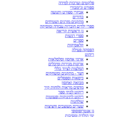
פלקטים וערכות למידה
ספורט וג'ימבורי
אביזרי ספורט ותנועה
כדורים
מתקנים מזרנים ושטיחים
ספרי ילדים חוברות עבודה ומוסיקה
גן וראשית קריאה
ספרי רגשות
ספרים
קלאסיקות
הפסקה פעילה
ריהוט
ארגזי אחסון וסלסלאות
ארונות מגירות ומיכלים
המלצות לציוד כללי
חצר - מתקנים ומשחקים
כיסאות וספסלים
מבואה ואחסון
מדפים מראות ולוחות קיר
ריהוט לבתי ספר
ריהוט לתינוקות ופעוטות
שולחנות
שערים מעוצבים וחציצות
גן אנטרופוסופי
ימי הולדת ומסיבות