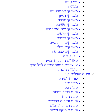
- כלי נגינה
- מכוניות
- משחקי אסטרטגיה
- משחקי דמיון
- משחקי חברה
- משחקי חשיבה
- משחקי מים ואמבטיה
- משחקי קלפים
- משחקי רגשות
- משחקים דידקטיים
- משחקים כללי
- משחקים לפעוטות
- על גלגלים
- פאזלים הרכבות ובנייה
- צעצועים התפתחותיים לגיל הרך
- קוביות משחק
פינות פעילות בגן
- לוחות למידה
- מדע וטבע
- פינות ספר
- פינת בנייה ונגרות
- פינת הבית
- פינת זהירות בדרכים
- פינת חצר חול ומים
- פינת מוסיקה וקשב