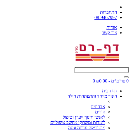
התחברות
08-9467997
אודות
צרו קשר
0 פריט\ים - ₪0.00
0
דף הבית
חינוך מיוחד והתפתחות הילד
אבחונים
הורים
לאנשי חינוך ייעוץ וטיפול
לומדות ומשחקי מחשב טיפוליים
מוטוריקה עדינה וגסה