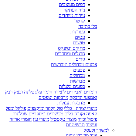
דפים מעוצבים
נייר העתקה
ניירות מיוחדים
קרטון
כלי כתיבה
עפרונות
עטים
טושים
מחקים וטיפקס
סרגלים ומחדדים
גירים
צבעים מכחולים ומברשות
צבעים
מכחולים
מברשות
ספוגים וגלגלות
חומרים ואביזרים ליצירה
חימר פלסטלינה ובצק
דבק
ואמצעי הדבקה
מדבקות וטפטים
מדבקות עגולות
מוצרי יצירה - כללי
סול קלקר ומוקצפים
פוליגל ומפל
קאפה וקנווס
כלים מכשירים ומספריים
שבלונות
פיסול וכיור
מוצרי טקסטיל
מוצרי עץ
חומרי אריזה
ועיצוב
תכשיטנות
למשרד ולעסק
ציוד משרדי מקיף