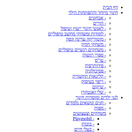
דף הבית
חינוך מיוחד והתפתחות הילד
- אבחונים
- הורים
- לאנשי חינוך ייעוץ וטיפול
- לומדות ומשחקי מחשב טיפוליים
- מוטוריקה עדינה וגסה
- משחקי דמיון
- משחקים רגשיים טיפוליים
- ספרי רגשות
- עו"ס
- פיזיותרפיה
- פסיכולוגיה
- קלינאות תקשורת
- ריפוי בעיסוק
- שיקום
- שלי זאנטקרן
לגני ילדים ומוסדות חינוך
- חגים ונושאים נלמדים
- מפות
משחקים וצעצועים
- Playmobil
- בובות
- בעלי חיים