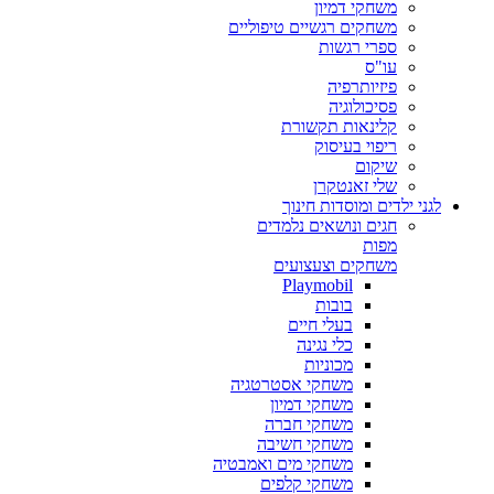
משחקי דמיון
משחקים רגשיים טיפוליים
ספרי רגשות
עו"ס
פיזיותרפיה
פסיכולוגיה
קלינאות תקשורת
ריפוי בעיסוק
שיקום
שלי זאנטקרן
לגני ילדים ומוסדות חינוך
חגים ונושאים נלמדים
מפות
משחקים וצעצועים
Playmobil
בובות
בעלי חיים
כלי נגינה
מכוניות
משחקי אסטרטגיה
משחקי דמיון
משחקי חברה
משחקי חשיבה
משחקי מים ואמבטיה
משחקי קלפים