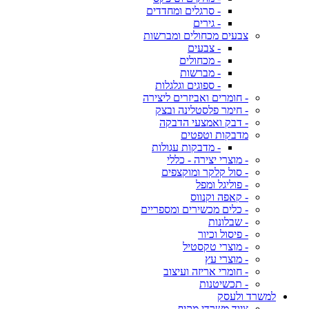
- סרגלים ומחדדים
- גירים
צבעים מכחולים ומברשות
- צבעים
- מכחולים
- מברשות
- ספוגים וגלגלות
- חומרים ואביזרים ליצירה
- חימר פלסטלינה ובצק
- דבק ואמצעי הדבקה
מדבקות וטפטים
- מדבקות עגולות
- מוצרי יצירה - כללי
- סול קלקר ומוקצפים
- פוליגל ומפל
- קאפה וקנווס
- כלים מכשירים ומספריים
- שבלונות
- פיסול וכיור
- מוצרי טקסטיל
- מוצרי עץ
- חומרי אריזה ועיצוב
- תכשיטנות
למשרד ולעסק
ציוד משרדי מקיף