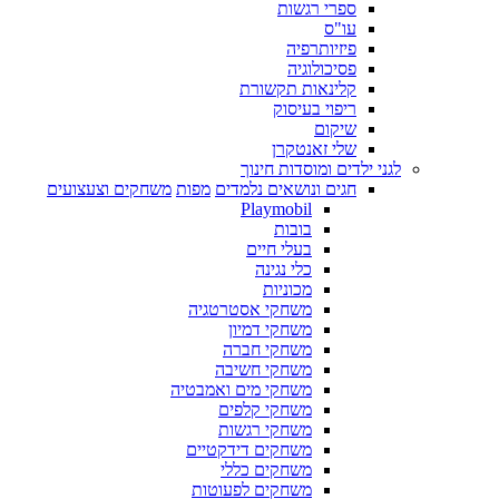
ספרי רגשות
עו"ס
פיזיותרפיה
פסיכולוגיה
קלינאות תקשורת
ריפוי בעיסוק
שיקום
שלי זאנטקרן
לגני ילדים ומוסדות חינוך
חגים ונושאים נלמדים
מפות
משחקים וצעצועים
Playmobil
בובות
בעלי חיים
כלי נגינה
מכוניות
משחקי אסטרטגיה
משחקי דמיון
משחקי חברה
משחקי חשיבה
משחקי מים ואמבטיה
משחקי קלפים
משחקי רגשות
משחקים דידקטיים
משחקים כללי
משחקים לפעוטות