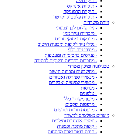
- תיקי תליה
- תיקיות אינדקס
- תיקיות הרמוניקה
- תיקיות פלסטיק וקרטון
ניירת משרדית
- נייר צילום לבן וצבעוני
- מזכריות ונייר ממו
- מדבקות ומחזקי חורים
- גלילי נייר לקופות ומכונות חישוב
- מוצרי נייר כללי
- פנקסים כרטיסיות ומעטפות
- מחברות דפדפות ובלוקים לכתיבה
טכנולוגיה ומיכון משרדי
- מחשבונים ומכונות חישוב
- מכשירי ספירלה ואביזרים
- מכשירי למינציה ואביזרים
- מגרסות
- טלפונים
- מיכון משרדי כללי
- מדפסות ופקסים
- מדפסת תוויות וסרטים
מוצרים משלימים למשרד
- יומנים ארגוניות ומילויים
- קופות מתכת וכספות
- תיבת דואר וארון מפתחות