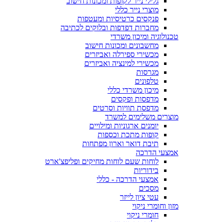
גלילי נייר לקופות ומכונות חישוב
מוצרי נייר כללי
פנקסים כרטיסיות ומעטפות
מחברות דפדפות ובלוקים לכתיבה
טכנולוגיה ומיכון משרדי
מחשבונים ומכונות חישוב
מכשירי ספירלה ואביזרים
מכשירי למינציה ואביזרים
מגרסות
טלפונים
מיכון משרדי כללי
מדפסות ופקסים
מדפסת תוויות וסרטים
מוצרים משלימים למשרד
יומנים ארגוניות ומילויים
קופות מתכת וכספות
תיבת דואר וארון מפתחות
אמצעי הדרכה
לוחות שעם לוחות מחיקים ופליפצ'ארט
בידוריות
אמצעי הדרכה - כללי
מסכים
עטי ציון לייזר
מזון וחומרי ניקוי
חומרי ניקוי