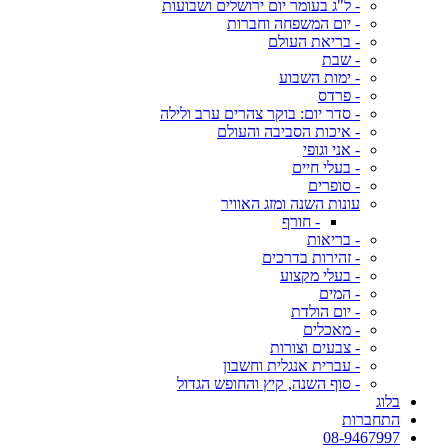
- ל"ג בעומר יום ירושלים ושבועות
- יום המשפחה וחברות
- בריאת העולם
- שבת
- ימות השבוע
- פרדס
- סדר יום: בוקר צהרים ערב ולילה
- איכות הסביבה והעולם
- אני וגופי
- בעלי חיים
- סופרים
עונות השנה ומזג האוויר
- חורף
- בריאות
- זהירות בדרכים
- בעלי מקצוע
- המים
- יום הולדת
- מאכלים
- צבעים וצורות
- עברית אנגלית וחשבון
- סוף השנה, קיץ והחופש הגדול
בלוג
התחברות
08-9467997