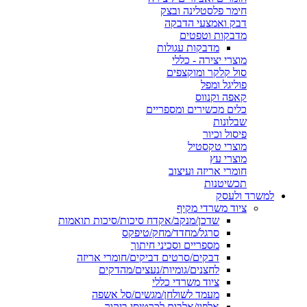
חימר פלסטלינה ובצק
דבק ואמצעי הדבקה
מדבקות וטפטים
מדבקות עגולות
מוצרי יצירה - כללי
סול קלקר ומוקצפים
פוליגל ומפל
קאפה וקנווס
כלים מכשירים ומספריים
שבלונות
פיסול וכיור
מוצרי טקסטיל
מוצרי עץ
חומרי אריזה ועיצוב
תכשיטנות
למשרד ולעסק
ציוד משרדי מקיף
שדכן/מנקב/אקדח סיכות/סיכות תואמות
סרגל/מחדד/מחק/טיפקס
מספריים וסכיני חיתוך
דבקים/סרטים דביקים/חומרי אריזה
לחצנים/גומיות/נעצים/מהדקים
ציוד משרדי כללי
מעמד לשולחן/מגשים/סל אשפה
אלפון/אלבום לכרטיסי ביקור