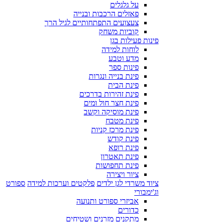
על גלגלים
פאזלים הרכבות ובנייה
צעצועים התפתחותיים לגיל הרך
קוביות משחק
פינות פעילות בגן
לוחות למידה
מדע וטבע
פינות ספר
פינת בנייה ונגרות
פינת הבית
פינת זהירות בדרכים
פינת חצר חול ומים
פינת מוסיקה וקשב
פינת מטבח
פינת מרכז קניות
פינת קודש
פינת רופא
פינת תאטרון
פינת תחפושות
ציור ויצירה
ציוד משרדי לגן ילדים
פלקטים וערכות למידה
ספורט
וג'ימבורי
אביזרי ספורט ותנועה
כדורים
מתקנים מזרנים ושטיחים