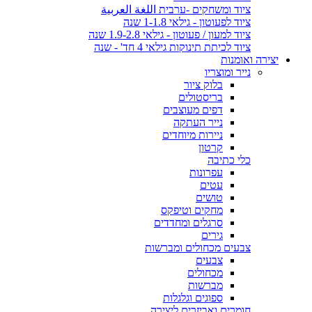
ציוד ומשחקים -ערבית اللغة العربية
ציוד לפעוטון - גילאי 1-1.8 שנה
ציוד למעון / פעוטון - גילאי 1.9-2.8 שנה
ציוד לכיתת תינוקות גילאי 4 חד' - שנה
יצירה ואומנות
נייר ומוצריו
בלוק ציור
בריסטולים
דפים מעוצבים
נייר העתקה
ניירות מיוחדים
קרטון
כלי כתיבה
עפרונות
עטים
טושים
מחקים וטיפקס
סרגלים ומחדדים
גירים
צבעים מכחולים ומברשות
צבעים
מכחולים
מברשות
ספוגים וגלגלות
חומרים ואביזרים ליצירה