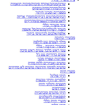
שדכן/מנקב/אקדח סיכות/סיכות תואמות
סרגל/מחדד/מחק/טיפקס
מספריים וסכיני חיתוך
דבקים/סרטים דביקים/חומרי אריזה
לחצנים/גומיות/נעצים/מהדקים
ציוד משרדי כללי
מעמד לשולחן/מגשים/סל אשפה
אלפון/אלבום לכרטיסי ביקור
מכשירי כתיבה
מילוי לעטים עט לדלפק
מכשירי כתיבה - כללי
עטי ראש בלבד עטים ראש סיכה
עטים כדוריים עט ג'ל
עפרונות ועפרון מכני
טושים ואביזרים ללוח מחיק
טושים לסימון והדגשה טושים לא מחיקים
מוצרי תיוק
תיקי פוליגל
קלסרים ותיקי טבעות
חוצצים ודגלוני תיוק
שמרדפים
תיקי מהנדס ומכתביות
קופסאות לקטלוגים
מוצרי תיוק כללי