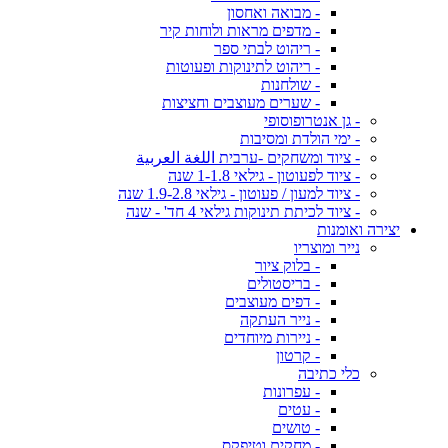
- מבואה ואחסון
- מדפים מראות ולוחות קיר
- ריהוט לבתי ספר
- ריהוט לתינוקות ופעוטות
- שולחנות
- שערים מעוצבים וחציצות
- גן אנטרופוסופי
- ימי הולדת ומסיבות
- ציוד ומשחקים -ערבית اللغة العربية
- ציוד לפעוטון - גילאי 1-1.8 שנה
- ציוד למעון / פעוטון - גילאי 1.9-2.8 שנה
- ציוד לכיתת תינוקות גילאי 4 חד' - שנה
יצירה ואומנות
נייר ומוצריו
- בלוק ציור
- בריסטולים
- דפים מעוצבים
- נייר העתקה
- ניירות מיוחדים
- קרטון
כלי כתיבה
- עפרונות
- עטים
- טושים
- מחקים וטיפקס