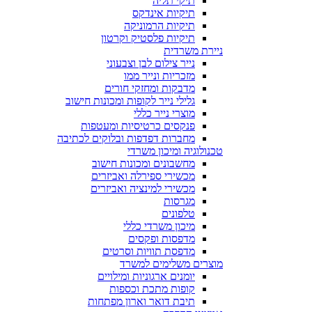
תיקי תליה
תיקיות אינדקס
תיקיות הרמוניקה
תיקיות פלסטיק וקרטון
ניירת משרדית
נייר צילום לבן וצבעוני
מזכריות ונייר ממו
מדבקות ומחזקי חורים
גלילי נייר לקופות ומכונות חישוב
מוצרי נייר כללי
פנקסים כרטיסיות ומעטפות
מחברות דפדפות ובלוקים לכתיבה
טכנולוגיה ומיכון משרדי
מחשבונים ומכונות חישוב
מכשירי ספירלה ואביזרים
מכשירי למינציה ואביזרים
מגרסות
טלפונים
מיכון משרדי כללי
מדפסות ופקסים
מדפסת תוויות וסרטים
מוצרים משלימים למשרד
יומנים ארגוניות ומילויים
קופות מתכת וכספות
תיבת דואר וארון מפתחות