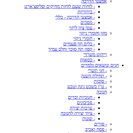
אמצעי הדרכה
- לוחות שעם לוחות מחיקים ופליפצ'ארט
- בידוריות
- אמצעי הדרכה - כללי
- מסכים
- עטי ציון לייזר
מזון וחומרי ניקוי
- חומרי ניקוי
- כלים חד פעמיים
- קפה תה סוכר וחלב עמיד
ריהוט משרדי
- כסאות
חגים ונושאים נלמדים
- חגי תשרי
- תחילת השנה
- סוכות
- ט"ו בשבט גינה וטבע
חנוכה
- חנוכיות וכדים
- סביבונים
- ערכות יצירה
- ציוד יצירה לחנוכה
- שונות
- פורים
- פסח ואביב