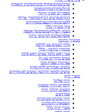
שדכן/מנקב/אקדח סיכות/סיכות תואמות
סרגל/מחדד/מחק/טיפקס
מספריים וסכיני חיתוך
דבקים/סרטים דביקים/חומרי אריזה
לחצנים/גומיות/נעצים/מהדקים
ציוד משרדי כללי
מעמד לשולחן/מגשים/סל אשפה
אלפון/אלבום לכרטיסי ביקור
מכשירי כתיבה
מילוי לעטים עט לדלפק
מכשירי כתיבה - כללי
עטי ראש בלבד עטים ראש סיכה
עטים כדוריים עט ג'ל
עפרונות ועפרון מכני
טושים ואביזרים ללוח מחיק
טושים לסימון והדגשה טושים לא מחיקים
מוצרי תיוק
תיקי פוליגל
קלסרים ותיקי טבעות
חוצצים ודגלוני תיוק
שמרדפים
תיקי מהנדס ומכתביות
קופסאות לקטלוגים
מוצרי תיוק כללי