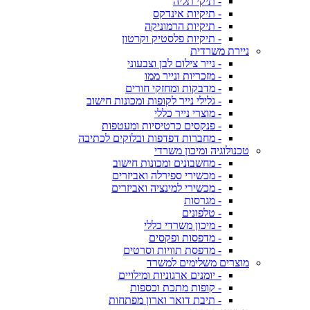
- תיקי תליה
- תיקיות אינדקס
- תיקיות הרמוניקה
- תיקיות פלסטיק וקרטון
ניירת משרדית
- נייר צילום לבן וצבעוני
- מזכריות ונייר ממו
- מדבקות ומחזקי חורים
- גלילי נייר לקופות ומכונות חישוב
- מוצרי נייר כללי
- פנקסים כרטיסיות ומעטפות
- מחברות דפדפות ובלוקים לכתיבה
טכנולוגיה ומיכון משרדי
- מחשבונים ומכונות חישוב
- מכשירי ספירלה ואביזרים
- מכשירי למינציה ואביזרים
- מגרסות
- טלפונים
- מיכון משרדי כללי
- מדפסות ופקסים
- מדפסת תוויות וסרטים
מוצרים משלימים למשרד
- יומנים ארגוניות ומילויים
- קופות מתכת וכספות
- תיבת דואר וארון מפתחות