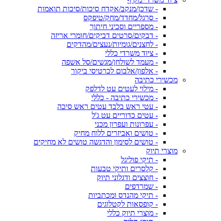
- שדכן/מנקב/אקדח סיכות/סיכות תואמות
- סרגל/מחדד/מחק/טיפקס
- מספריים וסכיני חיתוך
- דבקים/סרטים דביקים/חומרי אריזה
- לחצנים/גומיות/נעצים/מהדקים
- ציוד משרדי כללי
- מעמד לשולחן/מגשים/סל אשפה
- אלפון/אלבום לכרטיסי ביקור
מכשירי כתיבה
- מילוי לעטים עט לדלפק
- מכשירי כתיבה - כללי
- עטי ראש בלבד עטים ראש סיכה
- עטים כדוריים עט ג'ל
- עפרונות ועפרון מכני
- טושים ואביזרים ללוח מחיק
- טושים לסימון והדגשה טושים לא מחיקים
מוצרי תיוק
- תיקי פוליגל
- קלסרים ותיקי טבעות
- חוצצים ודגלוני תיוק
- שמרדפים
- תיקי מהנדס ומכתביות
- קופסאות לקטלוגים
- מוצרי תיוק כללי