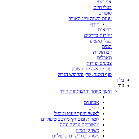
אני וגופי
בעלי חיים
סופרים
עונות השנה ומזג האוויר
חורף
בריאות
זהירות בדרכים
בעלי מקצוע
המים
יום הולדת
מאכלים
צבעים וצורות
עברית אנגלית וחשבון
סוף השנה, קיץ והחופש הגדול
בלוג
עוד...
חינוך מיוחד והתפתחות הילד
אבחונים
הורים
לאנשי חינוך ייעוץ וטיפול
לומדות ומשחקי מחשב טיפוליים
מוטוריקה עדינה וגסה
משחקי דמיון
משחקים רגשיים טיפוליים