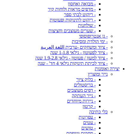
- מבואה ואחסון
- מדפים מראות ולוחות קיר
- ריהוט לבתי ספר
- ריהוט לתינוקות ופעוטות
- שולחנות
- שערים מעוצבים וחציצות
- גן אנטרופוסופי
- ימי הולדת ומסיבות
- ציוד ומשחקים -ערבית اللغة العربية
- ציוד לפעוטון - גילאי 1-1.8 שנה
- ציוד למעון / פעוטון - גילאי 1.9-2.8 שנה
- ציוד לכיתת תינוקות גילאי 4 חד' - שנה
יצירה ואומנות
נייר ומוצריו
- בלוק ציור
- בריסטולים
- דפים מעוצבים
- נייר העתקה
- ניירות מיוחדים
- קרטון
כלי כתיבה
- עפרונות
- עטים
- טושים
- מחקים וטיפקס