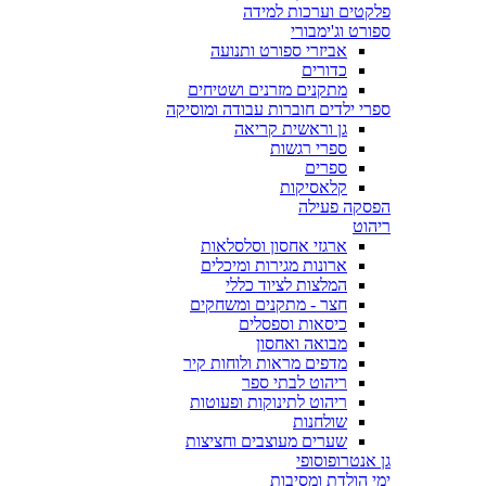
פלקטים וערכות למידה
ספורט וג'ימבורי
אביזרי ספורט ותנועה
כדורים
מתקנים מזרנים ושטיחים
ספרי ילדים חוברות עבודה ומוסיקה
גן וראשית קריאה
ספרי רגשות
ספרים
קלאסיקות
הפסקה פעילה
ריהוט
ארגזי אחסון וסלסלאות
ארונות מגירות ומיכלים
המלצות לציוד כללי
חצר - מתקנים ומשחקים
כיסאות וספסלים
מבואה ואחסון
מדפים מראות ולוחות קיר
ריהוט לבתי ספר
ריהוט לתינוקות ופעוטות
שולחנות
שערים מעוצבים וחציצות
גן אנטרופוסופי
ימי הולדת ומסיבות