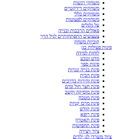
משחקי רגשות
משחקים דידקטיים
משחקים כללי
משחקים לפעוטות
על גלגלים
פאזלים הרכבות ובנייה
צעצועים התפתחותיים לגיל הרך
קוביות משחק
פינות פעילות בגן
לוחות למידה
מדע וטבע
פינות ספר
פינת בנייה ונגרות
פינת הבית
פינת זהירות בדרכים
פינת חצר חול ומים
פינת מוסיקה וקשב
פינת מטבח
פינת מרכז קניות
פינת קודש
פינת רופא
פינת תאטרון
פינת תחפושות
ציור ויצירה
ציוד משרדי לגן ילדים