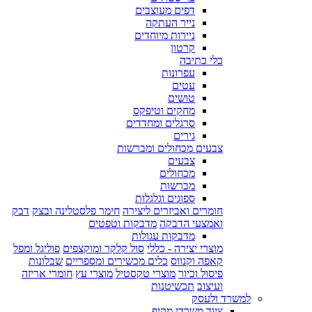
דפים מעוצבים
נייר העתקה
ניירות מיוחדים
קרטון
כלי כתיבה
עפרונות
עטים
טושים
מחקים וטיפקס
סרגלים ומחדדים
גירים
צבעים מכחולים ומברשות
צבעים
מכחולים
מברשות
ספוגים וגלגלות
חומרים ואביזרים ליצירה
חימר פלסטלינה ובצק
דבק
ואמצעי הדבקה
מדבקות וטפטים
מדבקות עגולות
מוצרי יצירה - כללי
סול קלקר ומוקצפים
פוליגל ומפל
קאפה וקנווס
כלים מכשירים ומספריים
שבלונות
פיסול וכיור
מוצרי טקסטיל
מוצרי עץ
חומרי אריזה
ועיצוב
תכשיטנות
למשרד ולעסק
ציוד משרדי מקיף