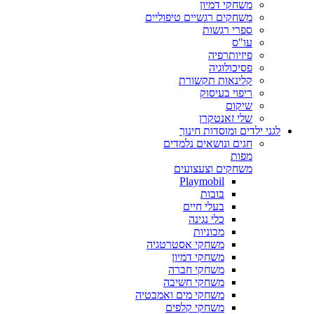
משחקי דמיון
משחקים רגשיים טיפוליים
ספרי רגשות
עו"ס
פיזיותרפיה
פסיכולוגיה
קלינאות תקשורת
ריפוי בעיסוק
שיקום
שלי זאנטקרן
לגני ילדים ומוסדות חינוך
חגים ונושאים נלמדים
מפות
משחקים וצעצועים
Playmobil
בובות
בעלי חיים
כלי נגינה
מכוניות
משחקי אסטרטגיה
משחקי דמיון
משחקי חברה
משחקי חשיבה
משחקי מים ואמבטיה
משחקי קלפים