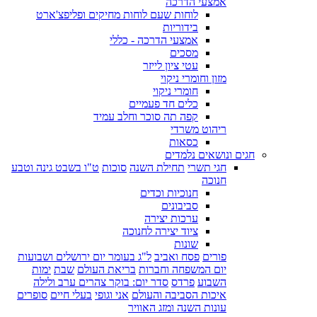
אמצעי הדרכה
לוחות שעם לוחות מחיקים ופליפצ'ארט
בידוריות
אמצעי הדרכה - כללי
מסכים
עטי ציון לייזר
מזון וחומרי ניקוי
חומרי ניקוי
כלים חד פעמיים
קפה תה סוכר וחלב עמיד
ריהוט משרדי
כסאות
חגים ונושאים נלמדים
חגי תשרי
תחילת השנה
סוכות
ט"ו בשבט גינה וטבע
חנוכה
חנוכיות וכדים
סביבונים
ערכות יצירה
ציוד יצירה לחנוכה
שונות
פורים
פסח ואביב
ל"ג בעומר יום ירושלים ושבועות
יום המשפחה וחברות
בריאת העולם
שבת
ימות
השבוע
פרדס
סדר יום: בוקר צהרים ערב ולילה
איכות הסביבה והעולם
אני וגופי
בעלי חיים
סופרים
עונות השנה ומזג האוויר