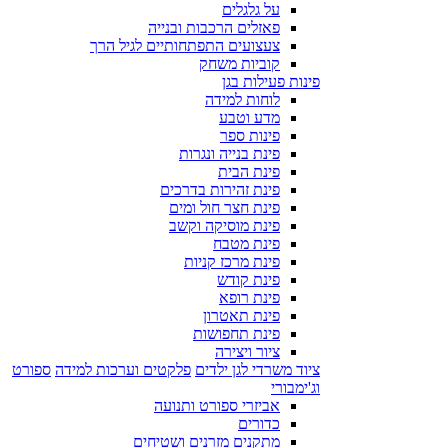
על גלגלים
פאזלים הרכבות ובנייה
צעצועים התפתחותיים לגיל הרך
קוביות משחק
פינות פעילות בגן
לוחות למידה
מדע וטבע
פינות ספר
פינת בנייה ונגרות
פינת הבית
פינת זהירות בדרכים
פינת חצר חול ומים
פינת מוסיקה וקשב
פינת מטבח
פינת מרכז קניות
פינת קודש
פינת רופא
פינת תאטרון
פינת תחפושות
ציור ויצירה
ציוד משרדי לגן ילדים
פלקטים וערכות למידה
ספורט
וג'ימבורי
אביזרי ספורט ותנועה
כדורים
מתקנים מזרנים ושטיחים