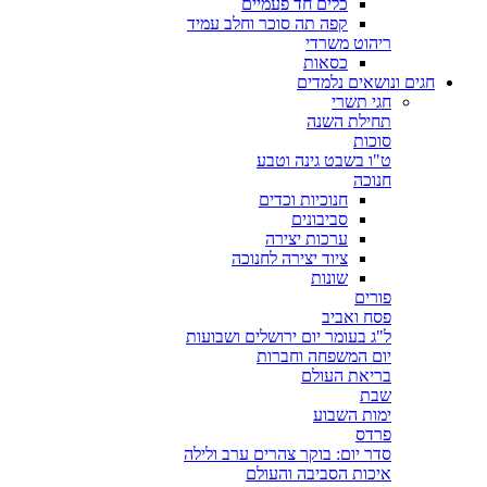
כלים חד פעמיים
קפה תה סוכר וחלב עמיד
ריהוט משרדי
כסאות
חגים ונושאים נלמדים
חגי תשרי
תחילת השנה
סוכות
ט"ו בשבט גינה וטבע
חנוכה
חנוכיות וכדים
סביבונים
ערכות יצירה
ציוד יצירה לחנוכה
שונות
פורים
פסח ואביב
ל"ג בעומר יום ירושלים ושבועות
יום המשפחה וחברות
בריאת העולם
שבת
ימות השבוע
פרדס
סדר יום: בוקר צהרים ערב ולילה
איכות הסביבה והעולם