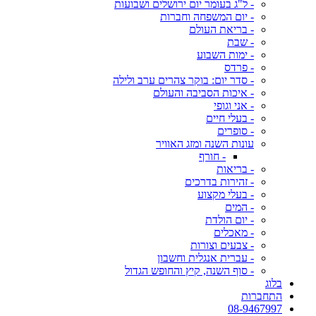
- ל"ג בעומר יום ירושלים ושבועות
- יום המשפחה וחברות
- בריאת העולם
- שבת
- ימות השבוע
- פרדס
- סדר יום: בוקר צהרים ערב ולילה
- איכות הסביבה והעולם
- אני וגופי
- בעלי חיים
- סופרים
עונות השנה ומזג האוויר
- חורף
- בריאות
- זהירות בדרכים
- בעלי מקצוע
- המים
- יום הולדת
- מאכלים
- צבעים וצורות
- עברית אנגלית וחשבון
- סוף השנה, קיץ והחופש הגדול
בלוג
התחברות
08-9467997