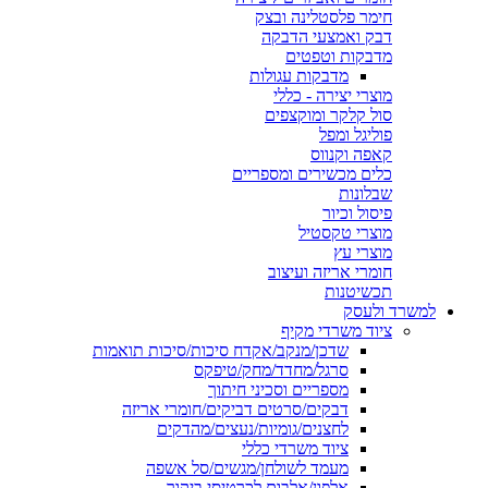
חימר פלסטלינה ובצק
דבק ואמצעי הדבקה
מדבקות וטפטים
מדבקות עגולות
מוצרי יצירה - כללי
סול קלקר ומוקצפים
פוליגל ומפל
קאפה וקנווס
כלים מכשירים ומספריים
שבלונות
פיסול וכיור
מוצרי טקסטיל
מוצרי עץ
חומרי אריזה ועיצוב
תכשיטנות
למשרד ולעסק
ציוד משרדי מקיף
שדכן/מנקב/אקדח סיכות/סיכות תואמות
סרגל/מחדד/מחק/טיפקס
מספריים וסכיני חיתוך
דבקים/סרטים דביקים/חומרי אריזה
לחצנים/גומיות/נעצים/מהדקים
ציוד משרדי כללי
מעמד לשולחן/מגשים/סל אשפה
אלפון/אלבום לכרטיסי ביקור