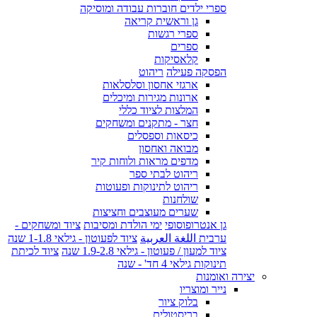
ספרי ילדים חוברות עבודה ומוסיקה
גן וראשית קריאה
ספרי רגשות
ספרים
קלאסיקות
הפסקה פעילה
ריהוט
ארגזי אחסון וסלסלאות
ארונות מגירות ומיכלים
המלצות לציוד כללי
חצר - מתקנים ומשחקים
כיסאות וספסלים
מבואה ואחסון
מדפים מראות ולוחות קיר
ריהוט לבתי ספר
ריהוט לתינוקות ופעוטות
שולחנות
שערים מעוצבים וחציצות
גן אנטרופוסופי
ימי הולדת ומסיבות
ציוד ומשחקים -
ערבית اللغة العربية
ציוד לפעוטון - גילאי 1-1.8 שנה
ציוד למעון / פעוטון - גילאי 1.9-2.8 שנה
ציוד לכיתת
תינוקות גילאי 4 חד' - שנה
יצירה ואומנות
נייר ומוצריו
בלוק ציור
בריסטולים