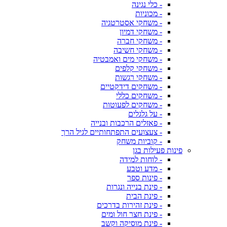
- כלי נגינה
- מכוניות
- משחקי אסטרטגיה
- משחקי דמיון
- משחקי חברה
- משחקי חשיבה
- משחקי מים ואמבטיה
- משחקי קלפים
- משחקי רגשות
- משחקים דידקטיים
- משחקים כללי
- משחקים לפעוטות
- על גלגלים
- פאזלים הרכבות ובנייה
- צעצועים התפתחותיים לגיל הרך
- קוביות משחק
פינות פעילות בגן
- לוחות למידה
- מדע וטבע
- פינות ספר
- פינת בנייה ונגרות
- פינת הבית
- פינת זהירות בדרכים
- פינת חצר חול ומים
- פינת מוסיקה וקשב