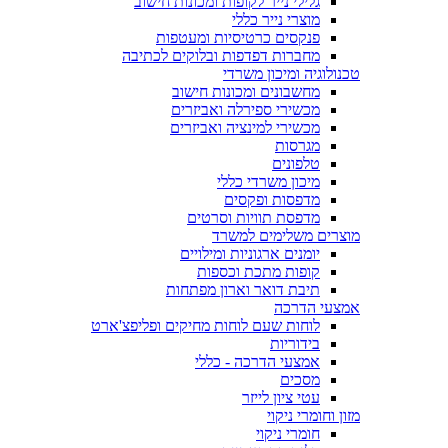
גלילי נייר לקופות ומכונות חישוב
מוצרי נייר כללי
פנקסים כרטיסיות ומעטפות
מחברות דפדפות ובלוקים לכתיבה
טכנולוגיה ומיכון משרדי
מחשבונים ומכונות חישוב
מכשירי ספירלה ואביזרים
מכשירי למינציה ואביזרים
מגרסות
טלפונים
מיכון משרדי כללי
מדפסות ופקסים
מדפסת תוויות וסרטים
מוצרים משלימים למשרד
יומנים ארגוניות ומילויים
קופות מתכת וכספות
תיבת דואר וארון מפתחות
אמצעי הדרכה
לוחות שעם לוחות מחיקים ופליפצ'ארט
בידוריות
אמצעי הדרכה - כללי
מסכים
עטי ציון לייזר
מזון וחומרי ניקוי
חומרי ניקוי