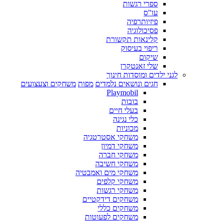
ספרי רגשות
עו"ס
פיזיותרפיה
פסיכולוגיה
קלינאות תקשורת
ריפוי בעיסוק
שיקום
שלי זאנטקרן
לגני ילדים ומוסדות חינוך
חגים ונושאים נלמדים
מפות
משחקים וצעצועים
Playmobil
בובות
בעלי חיים
כלי נגינה
מכוניות
משחקי אסטרטגיה
משחקי דמיון
משחקי חברה
משחקי חשיבה
משחקי מים ואמבטיה
משחקי קלפים
משחקי רגשות
משחקים דידקטיים
משחקים כללי
משחקים לפעוטות