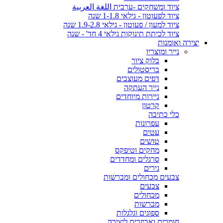
ציוד ומשחקים -ערבית اللغة العربية
ציוד לפעוטון - גילאי 1-1.8 שנה
ציוד למעון / פעוטון - גילאי 1.9-2.8 שנה
ציוד לכיתת תינוקות גילאי 4 חד' - שנה
יצירה ואומנות
נייר ומוצריו
בלוק ציור
בריסטולים
דפים מעוצבים
נייר העתקה
ניירות מיוחדים
קרטון
כלי כתיבה
עפרונות
עטים
טושים
מחקים וטיפקס
סרגלים ומחדדים
גירים
צבעים מכחולים ומברשות
צבעים
מכחולים
מברשות
ספוגים וגלגלות
חומרים ואביזרים ליצירה