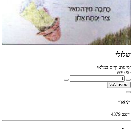
שלולי
זמינות: קיים במלאי
₪39.90
הוספה לסל
תיאור
דגם:
4379