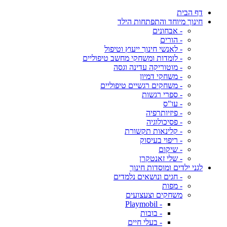
דף הבית
חינוך מיוחד והתפתחות הילד
- אבחונים
- הורים
- לאנשי חינוך ייעוץ וטיפול
- לומדות ומשחקי מחשב טיפוליים
- מוטוריקה עדינה וגסה
- משחקי דמיון
- משחקים רגשיים טיפוליים
- ספרי רגשות
- עו"ס
- פיזיותרפיה
- פסיכולוגיה
- קלינאות תקשורת
- ריפוי בעיסוק
- שיקום
- שלי זאנטקרן
לגני ילדים ומוסדות חינוך
- חגים ונושאים נלמדים
- מפות
משחקים וצעצועים
- Playmobil
- בובות
- בעלי חיים