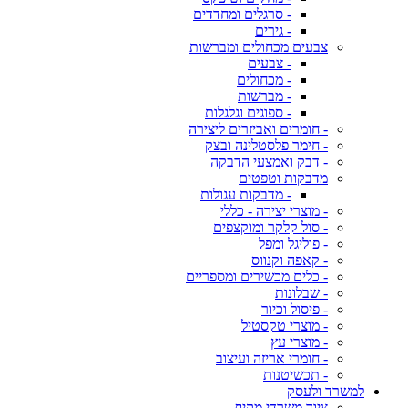
- סרגלים ומחדדים
- גירים
צבעים מכחולים ומברשות
- צבעים
- מכחולים
- מברשות
- ספוגים וגלגלות
- חומרים ואביזרים ליצירה
- חימר פלסטלינה ובצק
- דבק ואמצעי הדבקה
מדבקות וטפטים
- מדבקות עגולות
- מוצרי יצירה - כללי
- סול קלקר ומוקצפים
- פוליגל ומפל
- קאפה וקנווס
- כלים מכשירים ומספריים
- שבלונות
- פיסול וכיור
- מוצרי טקסטיל
- מוצרי עץ
- חומרי אריזה ועיצוב
- תכשיטנות
למשרד ולעסק
ציוד משרדי מקיף