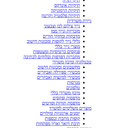
תיקי תליה
תיקיות אינדקס
תיקיות הרמוניקה
תיקיות פלסטיק וקרטון
ניירת משרדית
נייר צילום לבן וצבעוני
מזכריות ונייר ממו
מדבקות ומחזקי חורים
גלילי נייר לקופות ומכונות חישוב
מוצרי נייר כללי
פנקסים כרטיסיות ומעטפות
מחברות דפדפות ובלוקים לכתיבה
טכנולוגיה ומיכון משרדי
מחשבונים ומכונות חישוב
מכשירי ספירלה ואביזרים
מכשירי למינציה ואביזרים
מגרסות
טלפונים
מיכון משרדי כללי
מדפסות ופקסים
מדפסת תוויות וסרטים
מוצרים משלימים למשרד
יומנים ארגוניות ומילויים
קופות מתכת וכספות
תיבת דואר וארון מפתחות