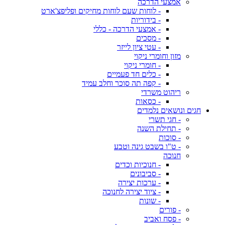
אמצעי הדרכה
- לוחות שעם לוחות מחיקים ופליפצ'ארט
- בידוריות
- אמצעי הדרכה - כללי
- מסכים
- עטי ציון לייזר
מזון וחומרי ניקוי
- חומרי ניקוי
- כלים חד פעמיים
- קפה תה סוכר וחלב עמיד
ריהוט משרדי
- כסאות
חגים ונושאים נלמדים
- חגי תשרי
- תחילת השנה
- סוכות
- ט"ו בשבט גינה וטבע
חנוכה
- חנוכיות וכדים
- סביבונים
- ערכות יצירה
- ציוד יצירה לחנוכה
- שונות
- פורים
- פסח ואביב