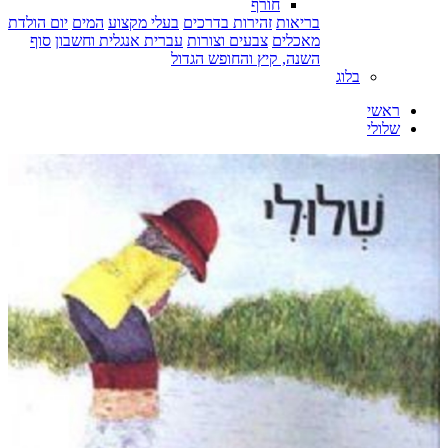
חורף
בריאות
זהירות בדרכים
בעלי מקצוע
המים
יום הולדת
מאכלים
צבעים וצורות
עברית אנגלית וחשבון
סוף
השנה, קיץ והחופש הגדול
בלוג
ראשי
שלולי