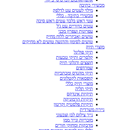
מכשירי כתיבה
מילוי לעטים עט לדלפק
מכשירי כתיבה - כללי
עטי ראש בלבד עטים ראש סיכה
עטים כדוריים עט ג'ל
עפרונות ועפרון מכני
טושים ואביזרים ללוח מחיק
טושים לסימון והדגשה טושים לא מחיקים
מוצרי תיוק
תיקי פוליגל
קלסרים ותיקי טבעות
חוצצים ודגלוני תיוק
שמרדפים
תיקי מהנדס ומכתביות
קופסאות לקטלוגים
מוצרי תיוק כללי
תיקי תליה
תיקיות אינדקס
תיקיות הרמוניקה
תיקיות פלסטיק וקרטון
ניירת משרדית
נייר צילום לבן וצבעוני
מזכריות ונייר ממו
מדבקות ומחזקי חורים