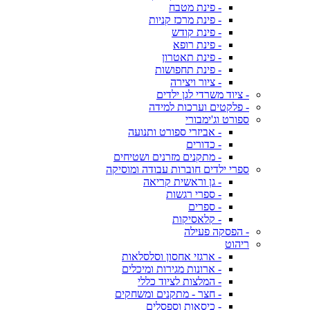
- פינת מטבח
- פינת מרכז קניות
- פינת קודש
- פינת רופא
- פינת תאטרון
- פינת תחפושות
- ציור ויצירה
- ציוד משרדי לגן ילדים
- פלקטים וערכות למידה
ספורט וג'ימבורי
- אביזרי ספורט ותנועה
- כדורים
- מתקנים מזרנים ושטיחים
ספרי ילדים חוברות עבודה ומוסיקה
- גן וראשית קריאה
- ספרי רגשות
- ספרים
- קלאסיקות
- הפסקה פעילה
ריהוט
- ארגזי אחסון וסלסלאות
- ארונות מגירות ומיכלים
- המלצות לציוד כללי
- חצר - מתקנים ומשחקים
- כיסאות וספסלים