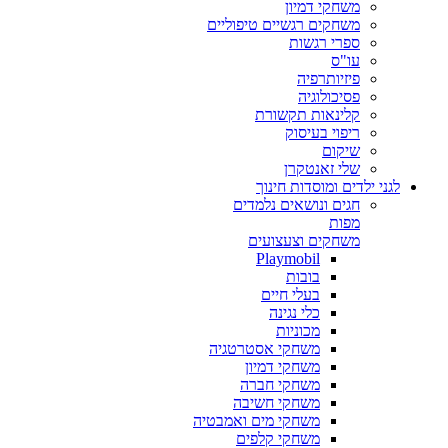
משחקי דמיון
משחקים רגשיים טיפוליים
ספרי רגשות
עו"ס
פיזיותרפיה
פסיכולוגיה
קלינאות תקשורת
ריפוי בעיסוק
שיקום
שלי זאנטקרן
לגני ילדים ומוסדות חינוך
חגים ונושאים נלמדים
מפות
משחקים וצעצועים
Playmobil
בובות
בעלי חיים
כלי נגינה
מכוניות
משחקי אסטרטגיה
משחקי דמיון
משחקי חברה
משחקי חשיבה
משחקי מים ואמבטיה
משחקי קלפים