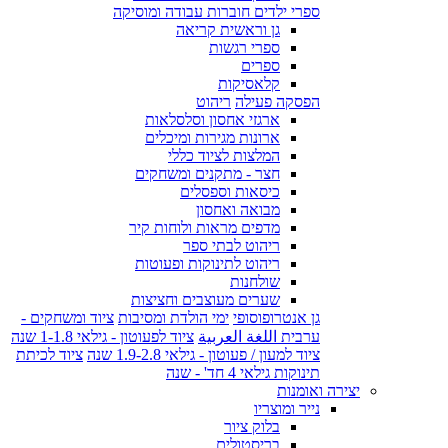
ספרי ילדים חוברות עבודה ומוסיקה
גן וראשית קריאה
ספרי רגשות
ספרים
קלאסיקות
הפסקה פעילה
ריהוט
ארגזי אחסון וסלסלאות
ארונות מגירות ומיכלים
המלצות לציוד כללי
חצר - מתקנים ומשחקים
כיסאות וספסלים
מבואה ואחסון
מדפים מראות ולוחות קיר
ריהוט לבתי ספר
ריהוט לתינוקות ופעוטות
שולחנות
שערים מעוצבים וחציצות
גן אנטרופוסופי
ימי הולדת ומסיבות
ציוד ומשחקים -
ערבית اللغة العربية
ציוד לפעוטון - גילאי 1-1.8 שנה
ציוד למעון / פעוטון - גילאי 1.9-2.8 שנה
ציוד לכיתת
תינוקות גילאי 4 חד' - שנה
יצירה ואומנות
נייר ומוצריו
בלוק ציור
בריסטולים