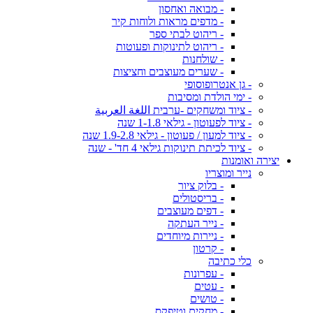
- מבואה ואחסון
- מדפים מראות ולוחות קיר
- ריהוט לבתי ספר
- ריהוט לתינוקות ופעוטות
- שולחנות
- שערים מעוצבים וחציצות
- גן אנטרופוסופי
- ימי הולדת ומסיבות
- ציוד ומשחקים -ערבית اللغة العربية
- ציוד לפעוטון - גילאי 1-1.8 שנה
- ציוד למעון / פעוטון - גילאי 1.9-2.8 שנה
- ציוד לכיתת תינוקות גילאי 4 חד' - שנה
יצירה ואומנות
נייר ומוצריו
- בלוק ציור
- בריסטולים
- דפים מעוצבים
- נייר העתקה
- ניירות מיוחדים
- קרטון
כלי כתיבה
- עפרונות
- עטים
- טושים
- מחקים וטיפקס