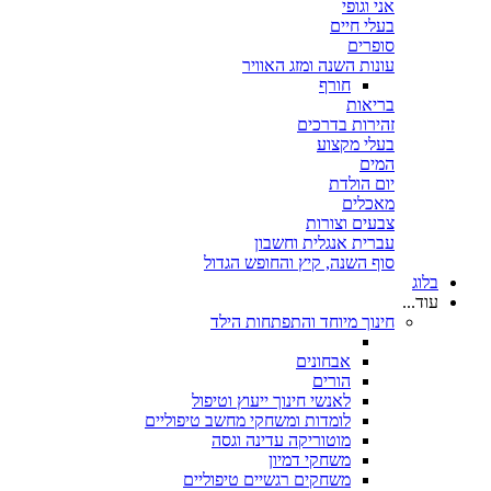
אני וגופי
בעלי חיים
סופרים
עונות השנה ומזג האוויר
חורף
בריאות
זהירות בדרכים
בעלי מקצוע
המים
יום הולדת
מאכלים
צבעים וצורות
עברית אנגלית וחשבון
סוף השנה, קיץ והחופש הגדול
בלוג
עוד...
חינוך מיוחד והתפתחות הילד
אבחונים
הורים
לאנשי חינוך ייעוץ וטיפול
לומדות ומשחקי מחשב טיפוליים
מוטוריקה עדינה וגסה
משחקי דמיון
משחקים רגשיים טיפוליים