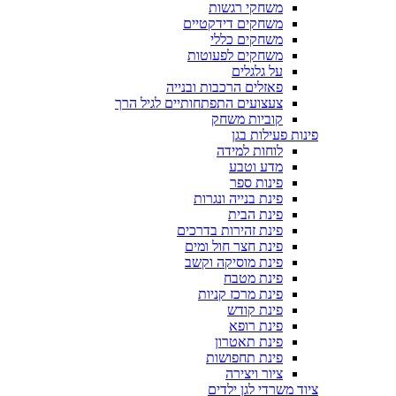
משחקי רגשות
משחקים דידקטיים
משחקים כללי
משחקים לפעוטות
על גלגלים
פאזלים הרכבות ובנייה
צעצועים התפתחותיים לגיל הרך
קוביות משחק
פינות פעילות בגן
לוחות למידה
מדע וטבע
פינות ספר
פינת בנייה ונגרות
פינת הבית
פינת זהירות בדרכים
פינת חצר חול ומים
פינת מוסיקה וקשב
פינת מטבח
פינת מרכז קניות
פינת קודש
פינת רופא
פינת תאטרון
פינת תחפושות
ציור ויצירה
ציוד משרדי לגן ילדים