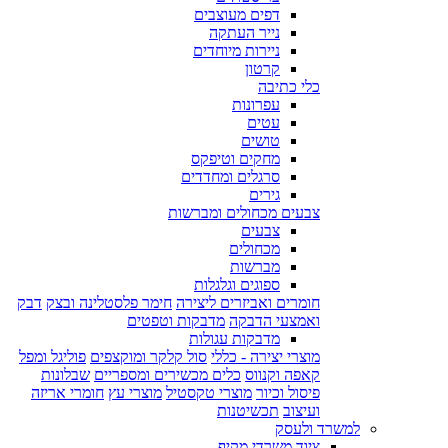
דפים מעוצבים
נייר העתקה
ניירות מיוחדים
קרטון
כלי כתיבה
עפרונות
עטים
טושים
מחקים וטיפקס
סרגלים ומחדדים
גירים
צבעים מכחולים ומברשות
צבעים
מכחולים
מברשות
ספוגים וגלגלות
חומרים ואביזרים ליצירה
חימר פלסטלינה ובצק
דבק
ואמצעי הדבקה
מדבקות וטפטים
מדבקות עגולות
מוצרי יצירה - כללי
סול קלקר ומוקצפים
פוליגל ומפל
קאפה וקנווס
כלים מכשירים ומספריים
שבלונות
פיסול וכיור
מוצרי טקסטיל
מוצרי עץ
חומרי אריזה
ועיצוב
תכשיטנות
למשרד ולעסק
ציוד משרדי מקיף