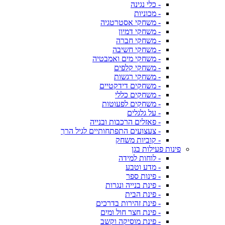
- כלי נגינה
- מכוניות
- משחקי אסטרטגיה
- משחקי דמיון
- משחקי חברה
- משחקי חשיבה
- משחקי מים ואמבטיה
- משחקי קלפים
- משחקי רגשות
- משחקים דידקטיים
- משחקים כללי
- משחקים לפעוטות
- על גלגלים
- פאזלים הרכבות ובנייה
- צעצועים התפתחותיים לגיל הרך
- קוביות משחק
פינות פעילות בגן
- לוחות למידה
- מדע וטבע
- פינות ספר
- פינת בנייה ונגרות
- פינת הבית
- פינת זהירות בדרכים
- פינת חצר חול ומים
- פינת מוסיקה וקשב