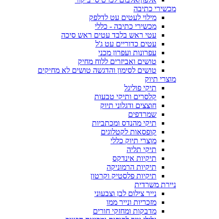
מכשירי כתיבה
מילוי לעטים עט לדלפק
מכשירי כתיבה - כללי
עטי ראש בלבד עטים ראש סיכה
עטים כדוריים עט ג'ל
עפרונות ועפרון מכני
טושים ואביזרים ללוח מחיק
טושים לסימון והדגשה טושים לא מחיקים
מוצרי תיוק
תיקי פוליגל
קלסרים ותיקי טבעות
חוצצים ודגלוני תיוק
שמרדפים
תיקי מהנדס ומכתביות
קופסאות לקטלוגים
מוצרי תיוק כללי
תיקי תליה
תיקיות אינדקס
תיקיות הרמוניקה
תיקיות פלסטיק וקרטון
ניירת משרדית
נייר צילום לבן וצבעוני
מזכריות ונייר ממו
מדבקות ומחזקי חורים