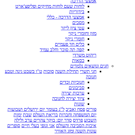
אמצעי הדרכה
לוחות שעם לוחות מחיקים ופליפצ'ארט
בידוריות
אמצעי הדרכה - כללי
מסכים
עטי ציון לייזר
מזון וחומרי ניקוי
חומרי ניקוי
כלים חד פעמיים
קפה תה סוכר וחלב עמיד
ריהוט משרדי
כסאות
חגים ונושאים נלמדים
חגי תשרי
תחילת השנה
סוכות
ט"ו בשבט גינה וטבע
חנוכה
חנוכיות וכדים
סביבונים
ערכות יצירה
ציוד יצירה לחנוכה
שונות
פורים
פסח ואביב
ל"ג בעומר יום ירושלים ושבועות
יום המשפחה וחברות
בריאת העולם
שבת
ימות
השבוע
פרדס
סדר יום: בוקר צהרים ערב ולילה
איכות הסביבה והעולם
אני וגופי
בעלי חיים
סופרים
עונות השנה ומזג האוויר