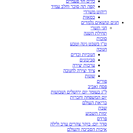
כלים חד פעמיים
קפה תה סוכר וחלב עמיד
ריהוט משרדי
כסאות
חגים ונושאים נלמדים
חגי תשרי
תחילת השנה
סוכות
ט"ו בשבט גינה וטבע
חנוכה
חנוכיות וכדים
סביבונים
ערכות יצירה
ציוד יצירה לחנוכה
שונות
פורים
פסח ואביב
ל"ג בעומר יום ירושלים ושבועות
יום המשפחה וחברות
בריאת העולם
שבת
ימות השבוע
פרדס
סדר יום: בוקר צהרים ערב ולילה
איכות הסביבה והעולם