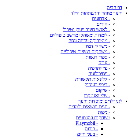
דף הבית
חינוך מיוחד והתפתחות הילד
- אבחונים
- הורים
- לאנשי חינוך ייעוץ וטיפול
- לומדות ומשחקי מחשב טיפוליים
- מוטוריקה עדינה וגסה
- משחקי דמיון
- משחקים רגשיים טיפוליים
- ספרי רגשות
- עו"ס
- פיזיותרפיה
- פסיכולוגיה
- קלינאות תקשורת
- ריפוי בעיסוק
- שיקום
- שלי זאנטקרן
לגני ילדים ומוסדות חינוך
- חגים ונושאים נלמדים
- מפות
משחקים וצעצועים
- Playmobil
- בובות
- בעלי חיים