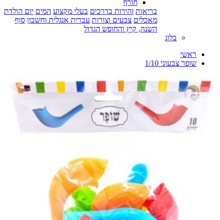
חורף
בריאות
זהירות בדרכים
בעלי מקצוע
המים
יום הולדת
מאכלים
צבעים וצורות
עברית אנגלית וחשבון
סוף
השנה, קיץ והחופש הגדול
בלוג
ראשי
שופר צבעוני 1/10