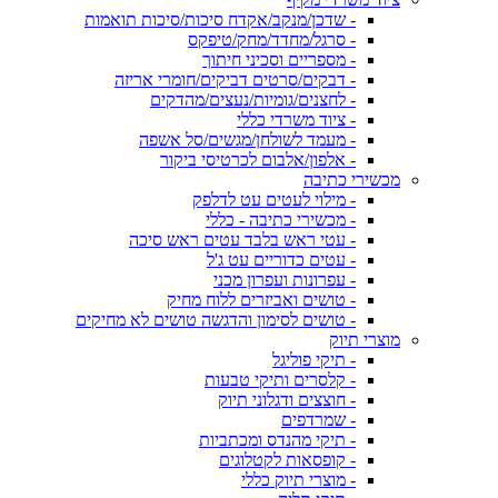
- שדכן/מנקב/אקדח סיכות/סיכות תואמות
- סרגל/מחדד/מחק/טיפקס
- מספריים וסכיני חיתוך
- דבקים/סרטים דביקים/חומרי אריזה
- לחצנים/גומיות/נעצים/מהדקים
- ציוד משרדי כללי
- מעמד לשולחן/מגשים/סל אשפה
- אלפון/אלבום לכרטיסי ביקור
מכשירי כתיבה
- מילוי לעטים עט לדלפק
- מכשירי כתיבה - כללי
- עטי ראש בלבד עטים ראש סיכה
- עטים כדוריים עט ג'ל
- עפרונות ועפרון מכני
- טושים ואביזרים ללוח מחיק
- טושים לסימון והדגשה טושים לא מחיקים
מוצרי תיוק
- תיקי פוליגל
- קלסרים ותיקי טבעות
- חוצצים ודגלוני תיוק
- שמרדפים
- תיקי מהנדס ומכתביות
- קופסאות לקטלוגים
- מוצרי תיוק כללי