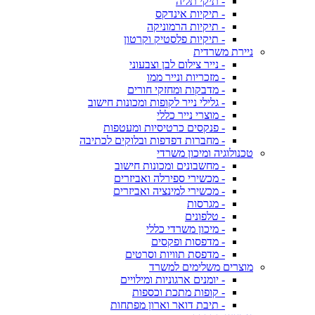
- תיקי תליה
- תיקיות אינדקס
- תיקיות הרמוניקה
- תיקיות פלסטיק וקרטון
ניירת משרדית
- נייר צילום לבן וצבעוני
- מזכריות ונייר ממו
- מדבקות ומחזקי חורים
- גלילי נייר לקופות ומכונות חישוב
- מוצרי נייר כללי
- פנקסים כרטיסיות ומעטפות
- מחברות דפדפות ובלוקים לכתיבה
טכנולוגיה ומיכון משרדי
- מחשבונים ומכונות חישוב
- מכשירי ספירלה ואביזרים
- מכשירי למינציה ואביזרים
- מגרסות
- טלפונים
- מיכון משרדי כללי
- מדפסות ופקסים
- מדפסת תוויות וסרטים
מוצרים משלימים למשרד
- יומנים ארגוניות ומילויים
- קופות מתכת וכספות
- תיבת דואר וארון מפתחות