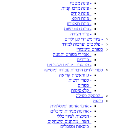
- פינת מטבח
- פינת מרכז קניות
- פינת קודש
- פינת רופא
- פינת תאטרון
- פינת תחפושות
- ציור ויצירה
- ציוד משרדי לגן ילדים
- פלקטים וערכות למידה
ספורט וג'ימבורי
- אביזרי ספורט ותנועה
- כדורים
- מתקנים מזרנים ושטיחים
ספרי ילדים חוברות עבודה ומוסיקה
- גן וראשית קריאה
- ספרי רגשות
- ספרים
- קלאסיקות
- הפסקה פעילה
ריהוט
- ארגזי אחסון וסלסלאות
- ארונות מגירות ומיכלים
- המלצות לציוד כללי
- חצר - מתקנים ומשחקים
- כיסאות וספסלים