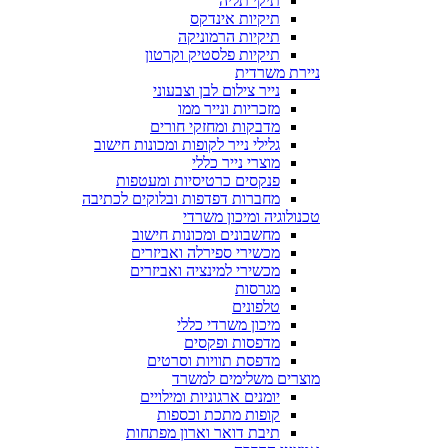
תיקי תליה
תיקיות אינדקס
תיקיות הרמוניקה
תיקיות פלסטיק וקרטון
ניירת משרדית
נייר צילום לבן וצבעוני
מזכריות ונייר ממו
מדבקות ומחזקי חורים
גלילי נייר לקופות ומכונות חישוב
מוצרי נייר כללי
פנקסים כרטיסיות ומעטפות
מחברות דפדפות ובלוקים לכתיבה
טכנולוגיה ומיכון משרדי
מחשבונים ומכונות חישוב
מכשירי ספירלה ואביזרים
מכשירי למינציה ואביזרים
מגרסות
טלפונים
מיכון משרדי כללי
מדפסות ופקסים
מדפסת תוויות וסרטים
מוצרים משלימים למשרד
יומנים ארגוניות ומילויים
קופות מתכת וכספות
תיבת דואר וארון מפתחות