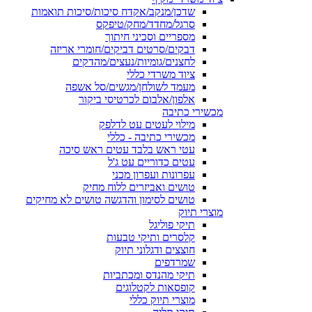
שדכן/מנקב/אקדח סיכות/סיכות תואמות
סרגל/מחדד/מחק/טיפקס
מספריים וסכיני חיתוך
דבקים/סרטים דביקים/חומרי אריזה
לחצנים/גומיות/נעצים/מהדקים
ציוד משרדי כללי
מעמד לשולחן/מגשים/סל אשפה
אלפון/אלבום לכרטיסי ביקור
מכשירי כתיבה
מילוי לעטים עט לדלפק
מכשירי כתיבה - כללי
עטי ראש בלבד עטים ראש סיכה
עטים כדוריים עט ג'ל
עפרונות ועפרון מכני
טושים ואביזרים ללוח מחיק
טושים לסימון והדגשה טושים לא מחיקים
מוצרי תיוק
תיקי פוליגל
קלסרים ותיקי טבעות
חוצצים ודגלוני תיוק
שמרדפים
תיקי מהנדס ומכתביות
קופסאות לקטלוגים
מוצרי תיוק כללי