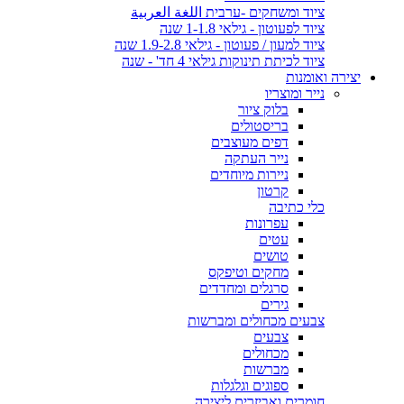
ציוד ומשחקים -ערבית اللغة العربية
ציוד לפעוטון - גילאי 1-1.8 שנה
ציוד למעון / פעוטון - גילאי 1.9-2.8 שנה
ציוד לכיתת תינוקות גילאי 4 חד' - שנה
יצירה ואומנות
נייר ומוצריו
בלוק ציור
בריסטולים
דפים מעוצבים
נייר העתקה
ניירות מיוחדים
קרטון
כלי כתיבה
עפרונות
עטים
טושים
מחקים וטיפקס
סרגלים ומחדדים
גירים
צבעים מכחולים ומברשות
צבעים
מכחולים
מברשות
ספוגים וגלגלות
חומרים ואביזרים ליצירה