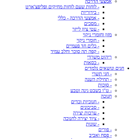
אמצעי הדרכה
- לוחות שעם לוחות מחיקים ופליפצ'ארט
- בידוריות
- אמצעי הדרכה - כללי
- מסכים
- עטי ציון לייזר
מזון וחומרי ניקוי
- חומרי ניקוי
- כלים חד פעמיים
- קפה תה סוכר וחלב עמיד
ריהוט משרדי
- כסאות
חגים ונושאים נלמדים
- חגי תשרי
- תחילת השנה
- סוכות
- ט"ו בשבט גינה וטבע
חנוכה
- חנוכיות וכדים
- סביבונים
- ערכות יצירה
- ציוד יצירה לחנוכה
- שונות
- פורים
- פסח ואביב