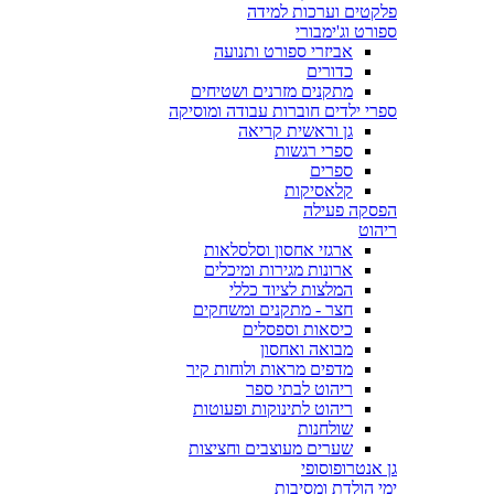
פלקטים וערכות למידה
ספורט וג'ימבורי
אביזרי ספורט ותנועה
כדורים
מתקנים מזרנים ושטיחים
ספרי ילדים חוברות עבודה ומוסיקה
גן וראשית קריאה
ספרי רגשות
ספרים
קלאסיקות
הפסקה פעילה
ריהוט
ארגזי אחסון וסלסלאות
ארונות מגירות ומיכלים
המלצות לציוד כללי
חצר - מתקנים ומשחקים
כיסאות וספסלים
מבואה ואחסון
מדפים מראות ולוחות קיר
ריהוט לבתי ספר
ריהוט לתינוקות ופעוטות
שולחנות
שערים מעוצבים וחציצות
גן אנטרופוסופי
ימי הולדת ומסיבות