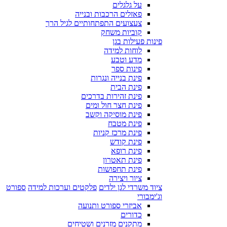
על גלגלים
פאזלים הרכבות ובנייה
צעצועים התפתחותיים לגיל הרך
קוביות משחק
פינות פעילות בגן
לוחות למידה
מדע וטבע
פינות ספר
פינת בנייה ונגרות
פינת הבית
פינת זהירות בדרכים
פינת חצר חול ומים
פינת מוסיקה וקשב
פינת מטבח
פינת מרכז קניות
פינת קודש
פינת רופא
פינת תאטרון
פינת תחפושות
ציור ויצירה
ציוד משרדי לגן ילדים
פלקטים וערכות למידה
ספורט
וג'ימבורי
אביזרי ספורט ותנועה
כדורים
מתקנים מזרנים ושטיחים