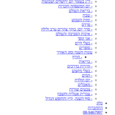
- ל"ג בעומר יום ירושלים ושבועות
- יום המשפחה וחברות
- בריאת העולם
- שבת
- ימות השבוע
- פרדס
- סדר יום: בוקר צהרים ערב ולילה
- איכות הסביבה והעולם
- אני וגופי
- בעלי חיים
- סופרים
עונות השנה ומזג האוויר
- חורף
- בריאות
- זהירות בדרכים
- בעלי מקצוע
- המים
- יום הולדת
- מאכלים
- צבעים וצורות
- עברית אנגלית וחשבון
- סוף השנה, קיץ והחופש הגדול
בלוג
התחברות
08-9467997