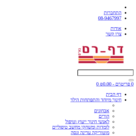
התחברות
08-9467997
אודות
צרו קשר
0 פריט\ים - ₪0.00
0
דף הבית
חינוך מיוחד והתפתחות הילד
אבחונים
הורים
לאנשי חינוך ייעוץ וטיפול
לומדות ומשחקי מחשב טיפוליים
מוטוריקה עדינה וגסה