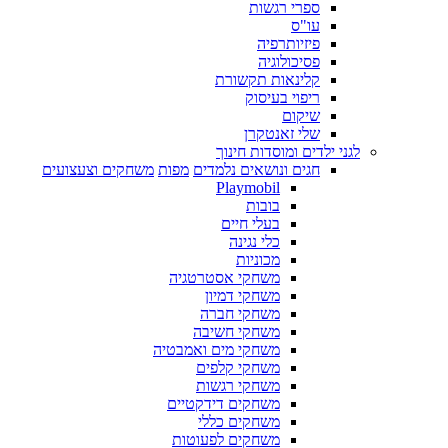
ספרי רגשות
עו"ס
פיזיותרפיה
פסיכולוגיה
קלינאות תקשורת
ריפוי בעיסוק
שיקום
שלי זאנטקרן
לגני ילדים ומוסדות חינוך
חגים ונושאים נלמדים
מפות
משחקים וצעצועים
Playmobil
בובות
בעלי חיים
כלי נגינה
מכוניות
משחקי אסטרטגיה
משחקי דמיון
משחקי חברה
משחקי חשיבה
משחקי מים ואמבטיה
משחקי קלפים
משחקי רגשות
משחקים דידקטיים
משחקים כללי
משחקים לפעוטות