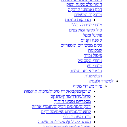
חימר פלסטלינה ובצק
דבק ואמצעי הדבקה
מדבקות וטפטים
מדבקות עגולות
מוצרי יצירה - כללי
סול קלקר ומוקצפים
פוליגל ומפל
קאפה וקנווס
כלים מכשירים ומספריים
שבלונות
פיסול וכיור
מוצרי טקסטיל
מוצרי עץ
חומרי אריזה ועיצוב
תכשיטנות
למשרד ולעסק
ציוד משרדי מקיף
שדכן/מנקב/אקדח סיכות/סיכות תואמות
סרגל/מחדד/מחק/טיפקס
מספריים וסכיני חיתוך
דבקים/סרטים דביקים/חומרי אריזה
לחצנים/גומיות/נעצים/מהדקים
ציוד משרדי כללי
מעמד לשולחן/מגשים/סל אשפה
אלפון/אלבום לכרטיסי ביקור