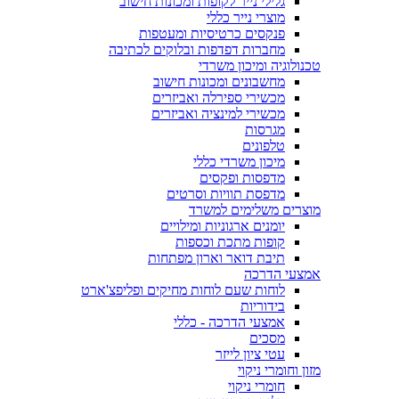
גלילי נייר לקופות ומכונות חישוב
מוצרי נייר כללי
פנקסים כרטיסיות ומעטפות
מחברות דפדפות ובלוקים לכתיבה
טכנולוגיה ומיכון משרדי
מחשבונים ומכונות חישוב
מכשירי ספירלה ואביזרים
מכשירי למינציה ואביזרים
מגרסות
טלפונים
מיכון משרדי כללי
מדפסות ופקסים
מדפסת תוויות וסרטים
מוצרים משלימים למשרד
יומנים ארגוניות ומילויים
קופות מתכת וכספות
תיבת דואר וארון מפתחות
אמצעי הדרכה
לוחות שעם לוחות מחיקים ופליפצ'ארט
בידוריות
אמצעי הדרכה - כללי
מסכים
עטי ציון לייזר
מזון וחומרי ניקוי
חומרי ניקוי