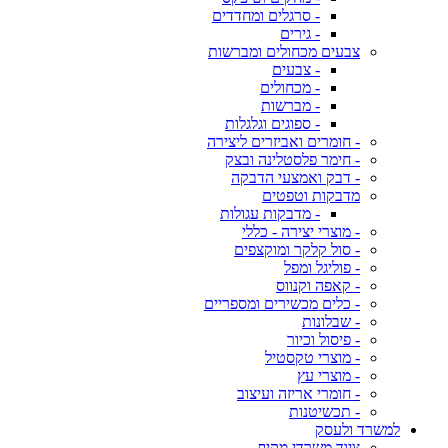
- סרגלים ומחדדים
- גירים
צבעים מכחולים ומברשות
- צבעים
- מכחולים
- מברשות
- ספוגים וגלגלות
- חומרים ואביזרים ליצירה
- חימר פלסטלינה ובצק
- דבק ואמצעי הדבקה
מדבקות וטפטים
- מדבקות עגולות
- מוצרי יצירה - כללי
- סול קלקר ומוקצפים
- פוליגל ומפל
- קאפה וקנווס
- כלים מכשירים ומספריים
- שבלונות
- פיסול וכיור
- מוצרי טקסטיל
- מוצרי עץ
- חומרי אריזה ועיצוב
- תכשיטנות
למשרד ולעסק
ציוד משרדי מקיף