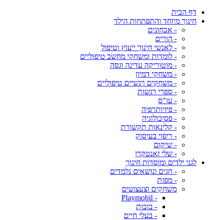
דף הבית
חינוך מיוחד והתפתחות הילד
- אבחונים
- הורים
- לאנשי חינוך ייעוץ וטיפול
- לומדות ומשחקי מחשב טיפוליים
- מוטוריקה עדינה וגסה
- משחקי דמיון
- משחקים רגשיים טיפוליים
- ספרי רגשות
- עו"ס
- פיזיותרפיה
- פסיכולוגיה
- קלינאות תקשורת
- ריפוי בעיסוק
- שיקום
- שלי זאנטקרן
לגני ילדים ומוסדות חינוך
- חגים ונושאים נלמדים
- מפות
משחקים וצעצועים
- Playmobil
- בובות
- בעלי חיים