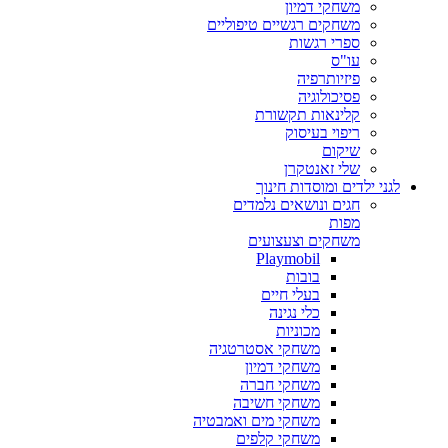
משחקי דמיון
משחקים רגשיים טיפוליים
ספרי רגשות
עו"ס
פיזיותרפיה
פסיכולוגיה
קלינאות תקשורת
ריפוי בעיסוק
שיקום
שלי זאנטקרן
לגני ילדים ומוסדות חינוך
חגים ונושאים נלמדים
מפות
משחקים וצעצועים
Playmobil
בובות
בעלי חיים
כלי נגינה
מכוניות
משחקי אסטרטגיה
משחקי דמיון
משחקי חברה
משחקי חשיבה
משחקי מים ואמבטיה
משחקי קלפים