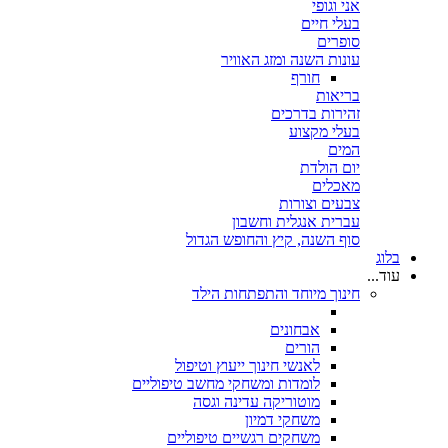
אני וגופי
בעלי חיים
סופרים
עונות השנה ומזג האוויר
חורף
בריאות
זהירות בדרכים
בעלי מקצוע
המים
יום הולדת
מאכלים
צבעים וצורות
עברית אנגלית וחשבון
סוף השנה, קיץ והחופש הגדול
בלוג
עוד...
חינוך מיוחד והתפתחות הילד
אבחונים
הורים
לאנשי חינוך ייעוץ וטיפול
לומדות ומשחקי מחשב טיפוליים
מוטוריקה עדינה וגסה
משחקי דמיון
משחקים רגשיים טיפוליים