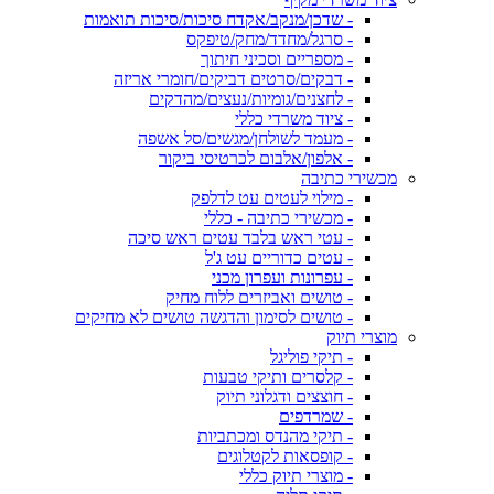
- שדכן/מנקב/אקדח סיכות/סיכות תואמות
- סרגל/מחדד/מחק/טיפקס
- מספריים וסכיני חיתוך
- דבקים/סרטים דביקים/חומרי אריזה
- לחצנים/גומיות/נעצים/מהדקים
- ציוד משרדי כללי
- מעמד לשולחן/מגשים/סל אשפה
- אלפון/אלבום לכרטיסי ביקור
מכשירי כתיבה
- מילוי לעטים עט לדלפק
- מכשירי כתיבה - כללי
- עטי ראש בלבד עטים ראש סיכה
- עטים כדוריים עט ג'ל
- עפרונות ועפרון מכני
- טושים ואביזרים ללוח מחיק
- טושים לסימון והדגשה טושים לא מחיקים
מוצרי תיוק
- תיקי פוליגל
- קלסרים ותיקי טבעות
- חוצצים ודגלוני תיוק
- שמרדפים
- תיקי מהנדס ומכתביות
- קופסאות לקטלוגים
- מוצרי תיוק כללי