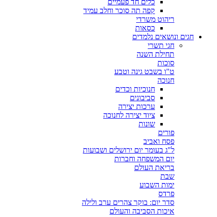
כלים חד פעמיים
קפה תה סוכר וחלב עמיד
ריהוט משרדי
כסאות
חגים ונושאים נלמדים
חגי תשרי
תחילת השנה
סוכות
ט"ו בשבט גינה וטבע
חנוכה
חנוכיות וכדים
סביבונים
ערכות יצירה
ציוד יצירה לחנוכה
שונות
פורים
פסח ואביב
ל"ג בעומר יום ירושלים ושבועות
יום המשפחה וחברות
בריאת העולם
שבת
ימות השבוע
פרדס
סדר יום: בוקר צהרים ערב ולילה
איכות הסביבה והעולם