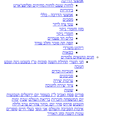
אמצעי הדרכה
לוחות שעם לוחות מחיקים ופליפצ'ארט
בידוריות
אמצעי הדרכה - כללי
מסכים
עטי ציון לייזר
מזון וחומרי ניקוי
חומרי ניקוי
כלים חד פעמיים
קפה תה סוכר וחלב עמיד
ריהוט משרדי
כסאות
חגים ונושאים נלמדים
חגי תשרי
תחילת השנה
סוכות
ט"ו בשבט גינה וטבע
חנוכה
חנוכיות וכדים
סביבונים
ערכות יצירה
ציוד יצירה לחנוכה
שונות
פורים
פסח ואביב
ל"ג בעומר יום ירושלים ושבועות
יום המשפחה וחברות
בריאת העולם
שבת
ימות
השבוע
פרדס
סדר יום: בוקר צהרים ערב ולילה
איכות הסביבה והעולם
אני וגופי
בעלי חיים
סופרים
עונות השנה ומזג האוויר