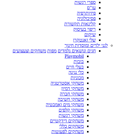
ספרי רגשות
עו"ס
פיזיותרפיה
פסיכולוגיה
קלינאות תקשורת
ריפוי בעיסוק
שיקום
שלי זאנטקרן
לגני ילדים ומוסדות חינוך
חגים ונושאים נלמדים
מפות
משחקים וצעצועים
Playmobil
בובות
בעלי חיים
כלי נגינה
מכוניות
משחקי אסטרטגיה
משחקי דמיון
משחקי חברה
משחקי חשיבה
משחקי מים ואמבטיה
משחקי קלפים
משחקי רגשות
משחקים דידקטיים
משחקים כללי
משחקים לפעוטות