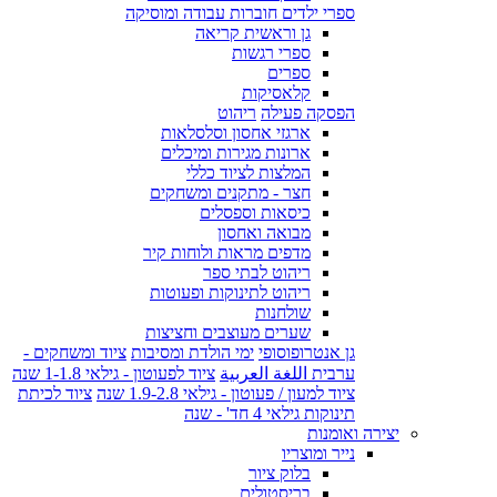
ספרי ילדים חוברות עבודה ומוסיקה
גן וראשית קריאה
ספרי רגשות
ספרים
קלאסיקות
הפסקה פעילה
ריהוט
ארגזי אחסון וסלסלאות
ארונות מגירות ומיכלים
המלצות לציוד כללי
חצר - מתקנים ומשחקים
כיסאות וספסלים
מבואה ואחסון
מדפים מראות ולוחות קיר
ריהוט לבתי ספר
ריהוט לתינוקות ופעוטות
שולחנות
שערים מעוצבים וחציצות
גן אנטרופוסופי
ימי הולדת ומסיבות
ציוד ומשחקים -
ערבית اللغة العربية
ציוד לפעוטון - גילאי 1-1.8 שנה
ציוד למעון / פעוטון - גילאי 1.9-2.8 שנה
ציוד לכיתת
תינוקות גילאי 4 חד' - שנה
יצירה ואומנות
נייר ומוצריו
בלוק ציור
בריסטולים