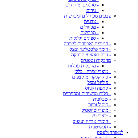
- סרגלים ומחדדים
- גירים
צבעים מכחולים ומברשות
- צבעים
- מכחולים
- מברשות
- ספוגים וגלגלות
- חומרים ואביזרים ליצירה
- חימר פלסטלינה ובצק
- דבק ואמצעי הדבקה
מדבקות וטפטים
- מדבקות עגולות
- מוצרי יצירה - כללי
- סול קלקר ומוקצפים
- פוליגל ומפל
- קאפה וקנווס
- כלים מכשירים ומספריים
- שבלונות
- פיסול וכיור
- מוצרי טקסטיל
- מוצרי עץ
- חומרי אריזה ועיצוב
- תכשיטנות
למשרד ולעסק
ציוד משרדי מקיף