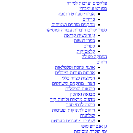
פלקטים וערכות למידה
ספורט וג'ימבורי
אביזרי ספורט ותנועה
כדורים
מתקנים מזרנים ושטיחים
ספרי ילדים חוברות עבודה ומוסיקה
גן וראשית קריאה
ספרי רגשות
ספרים
קלאסיקות
הפסקה פעילה
ריהוט
ארגזי אחסון וסלסלאות
ארונות מגירות ומיכלים
המלצות לציוד כללי
חצר - מתקנים ומשחקים
כיסאות וספסלים
מבואה ואחסון
מדפים מראות ולוחות קיר
ריהוט לבתי ספר
ריהוט לתינוקות ופעוטות
שולחנות
שערים מעוצבים וחציצות
גן אנטרופוסופי
ימי הולדת ומסיבות