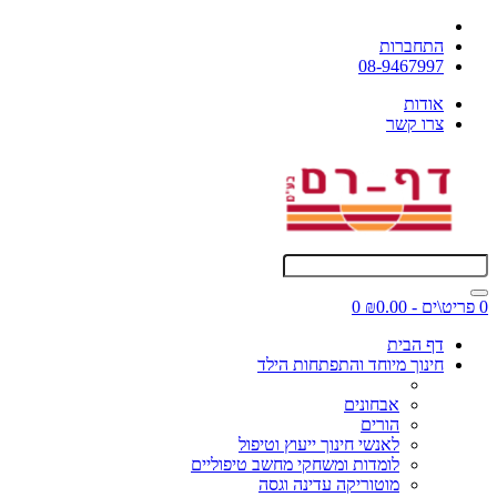
התחברות
08-9467997
אודות
צרו קשר
0 פריט\ים - ₪0.00
0
דף הבית
חינוך מיוחד והתפתחות הילד
אבחונים
הורים
לאנשי חינוך ייעוץ וטיפול
לומדות ומשחקי מחשב טיפוליים
מוטוריקה עדינה וגסה