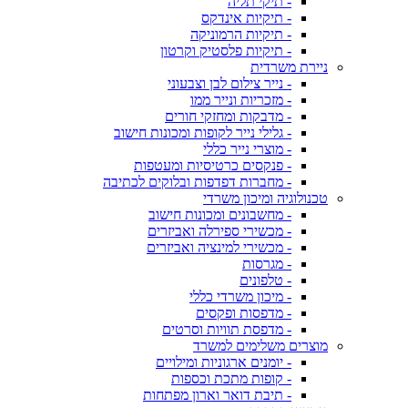
- תיקי תליה
- תיקיות אינדקס
- תיקיות הרמוניקה
- תיקיות פלסטיק וקרטון
ניירת משרדית
- נייר צילום לבן וצבעוני
- מזכריות ונייר ממו
- מדבקות ומחזקי חורים
- גלילי נייר לקופות ומכונות חישוב
- מוצרי נייר כללי
- פנקסים כרטיסיות ומעטפות
- מחברות דפדפות ובלוקים לכתיבה
טכנולוגיה ומיכון משרדי
- מחשבונים ומכונות חישוב
- מכשירי ספירלה ואביזרים
- מכשירי למינציה ואביזרים
- מגרסות
- טלפונים
- מיכון משרדי כללי
- מדפסות ופקסים
- מדפסת תוויות וסרטים
מוצרים משלימים למשרד
- יומנים ארגוניות ומילויים
- קופות מתכת וכספות
- תיבת דואר וארון מפתחות