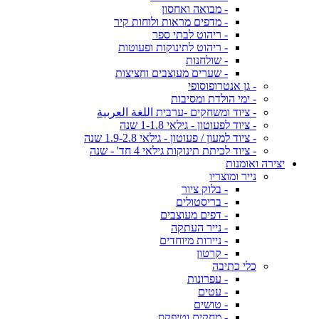
- מבואה ואחסון
- מדפים מראות ולוחות קיר
- ריהוט לבתי ספר
- ריהוט לתינוקות ופעוטות
- שולחנות
- שערים מעוצבים וחציצות
- גן אנטרופוסופי
- ימי הולדת ומסיבות
- ציוד ומשחקים -ערבית اللغة العربية
- ציוד לפעוטון - גילאי 1-1.8 שנה
- ציוד למעון / פעוטון - גילאי 1.9-2.8 שנה
- ציוד לכיתת תינוקות גילאי 4 חד' - שנה
יצירה ואומנות
נייר ומוצריו
- בלוק ציור
- בריסטולים
- דפים מעוצבים
- נייר העתקה
- ניירות מיוחדים
- קרטון
כלי כתיבה
- עפרונות
- עטים
- טושים
- מחקים וטיפקס