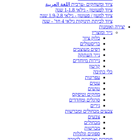
ציוד ומשחקים -ערבית اللغة العربية
ציוד לפעוטון - גילאי 1-1.8 שנה
ציוד למעון / פעוטון - גילאי 1.9-2.8 שנה
ציוד לכיתת תינוקות גילאי 4 חד' - שנה
יצירה ואומנות
נייר ומוצריו
בלוק ציור
בריסטולים
דפים מעוצבים
נייר העתקה
ניירות מיוחדים
קרטון
כלי כתיבה
עפרונות
עטים
טושים
מחקים וטיפקס
סרגלים ומחדדים
גירים
צבעים מכחולים ומברשות
צבעים
מכחולים
מברשות
ספוגים וגלגלות
חומרים ואביזרים ליצירה