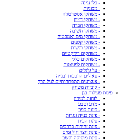
- כלי נגינה
- מכוניות
- משחקי אסטרטגיה
- משחקי דמיון
- משחקי חברה
- משחקי חשיבה
- משחקי מים ואמבטיה
- משחקי קלפים
- משחקי רגשות
- משחקים דידקטיים
- משחקים כללי
- משחקים לפעוטות
- על גלגלים
- פאזלים הרכבות ובנייה
- צעצועים התפתחותיים לגיל הרך
- קוביות משחק
פינות פעילות בגן
- לוחות למידה
- מדע וטבע
- פינות ספר
- פינת בנייה ונגרות
- פינת הבית
- פינת זהירות בדרכים
- פינת חצר חול ומים
- פינת מוסיקה וקשב