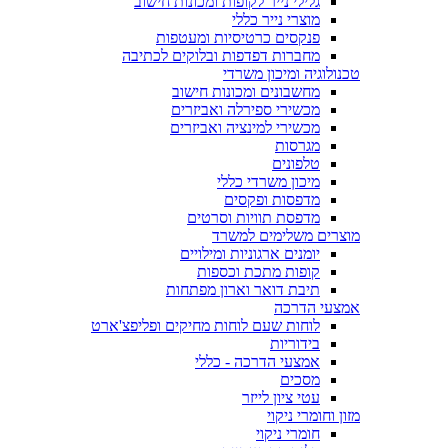
גלילי נייר לקופות ומכונות חישוב
מוצרי נייר כללי
פנקסים כרטיסיות ומעטפות
מחברות דפדפות ובלוקים לכתיבה
טכנולוגיה ומיכון משרדי
מחשבונים ומכונות חישוב
מכשירי ספירלה ואביזרים
מכשירי למינציה ואביזרים
מגרסות
טלפונים
מיכון משרדי כללי
מדפסות ופקסים
מדפסת תוויות וסרטים
מוצרים משלימים למשרד
יומנים ארגוניות ומילויים
קופות מתכת וכספות
תיבת דואר וארון מפתחות
אמצעי הדרכה
לוחות שעם לוחות מחיקים ופליפצ'ארט
בידוריות
אמצעי הדרכה - כללי
מסכים
עטי ציון לייזר
מזון וחומרי ניקוי
חומרי ניקוי