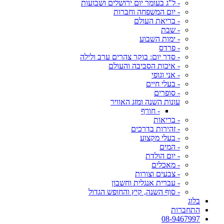
- ל"ג בעומר יום ירושלים ושבועות
- יום המשפחה וחברות
- בריאת העולם
- שבת
- ימות השבוע
- פרדס
- סדר יום: בוקר צהרים ערב ולילה
- איכות הסביבה והעולם
- אני וגופי
- בעלי חיים
- סופרים
עונות השנה ומזג האוויר
- חורף
- בריאות
- זהירות בדרכים
- בעלי מקצוע
- המים
- יום הולדת
- מאכלים
- צבעים וצורות
- עברית אנגלית וחשבון
- סוף השנה, קיץ והחופש הגדול
בלוג
התחברות
08-9467997