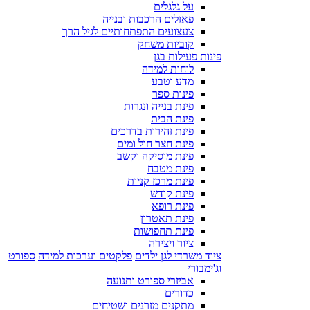
על גלגלים
פאזלים הרכבות ובנייה
צעצועים התפתחותיים לגיל הרך
קוביות משחק
פינות פעילות בגן
לוחות למידה
מדע וטבע
פינות ספר
פינת בנייה ונגרות
פינת הבית
פינת זהירות בדרכים
פינת חצר חול ומים
פינת מוסיקה וקשב
פינת מטבח
פינת מרכז קניות
פינת קודש
פינת רופא
פינת תאטרון
פינת תחפושות
ציור ויצירה
ציוד משרדי לגן ילדים
פלקטים וערכות למידה
ספורט
וג'ימבורי
אביזרי ספורט ותנועה
כדורים
מתקנים מזרנים ושטיחים