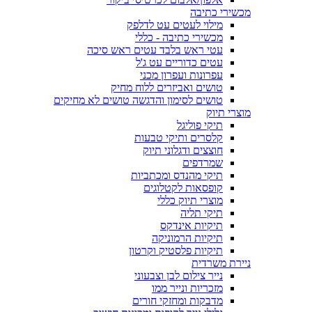
מכשירי כתיבה
מילוי לעטים עט לדלפק
מכשירי כתיבה - כללי
עטי ראש בלבד עטים ראש סיכה
עטים כדוריים עט ג'ל
עפרונות ועפרון מכני
טושים ואביזרים ללוח מחיק
טושים לסימון והדגשה טושים לא מחיקים
מוצרי תיוק
תיקי פוליגל
קלסרים ותיקי טבעות
חוצצים ודגלוני תיוק
שמרדפים
תיקי מהנדס ומכתביות
קופסאות לקטלוגים
מוצרי תיוק כללי
תיקי תליה
תיקיות אינדקס
תיקיות הרמוניקה
תיקיות פלסטיק וקרטון
ניירת משרדית
נייר צילום לבן וצבעוני
מזכריות ונייר ממו
מדבקות ומחזקי חורים