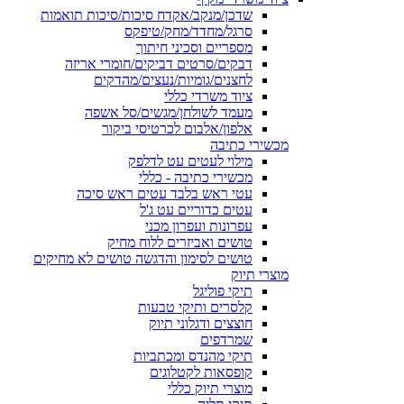
שדכן/מנקב/אקדח סיכות/סיכות תואמות
סרגל/מחדד/מחק/טיפקס
מספריים וסכיני חיתוך
דבקים/סרטים דביקים/חומרי אריזה
לחצנים/גומיות/נעצים/מהדקים
ציוד משרדי כללי
מעמד לשולחן/מגשים/סל אשפה
אלפון/אלבום לכרטיסי ביקור
מכשירי כתיבה
מילוי לעטים עט לדלפק
מכשירי כתיבה - כללי
עטי ראש בלבד עטים ראש סיכה
עטים כדוריים עט ג'ל
עפרונות ועפרון מכני
טושים ואביזרים ללוח מחיק
טושים לסימון והדגשה טושים לא מחיקים
מוצרי תיוק
תיקי פוליגל
קלסרים ותיקי טבעות
חוצצים ודגלוני תיוק
שמרדפים
תיקי מהנדס ומכתביות
קופסאות לקטלוגים
מוצרי תיוק כללי