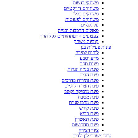
משחקי רגשות
משחקים דידקטיים
משחקים כללי
משחקים לפעוטות
על גלגלים
פאזלים הרכבות ובנייה
צעצועים התפתחותיים לגיל הרך
קוביות משחק
פינות פעילות בגן
לוחות למידה
מדע וטבע
פינות ספר
פינת בנייה ונגרות
פינת הבית
פינת זהירות בדרכים
פינת חצר חול ומים
פינת מוסיקה וקשב
פינת מטבח
פינת מרכז קניות
פינת קודש
פינת רופא
פינת תאטרון
פינת תחפושות
ציור ויצירה
ציוד משרדי לגן ילדים