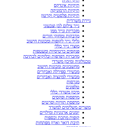
תיקי תליה
תיקיות אינדקס
תיקיות הרמוניקה
תיקיות פלסטיק וקרטון
ניירת משרדית
נייר צילום לבן וצבעוני
מזכריות ונייר ממו
מדבקות ומחזקי חורים
גלילי נייר לקופות ומכונות חישוב
מוצרי נייר כללי
פנקסים כרטיסיות ומעטפות
מחברות דפדפות ובלוקים לכתיבה
טכנולוגיה ומיכון משרדי
מחשבונים ומכונות חישוב
מכשירי ספירלה ואביזרים
מכשירי למינציה ואביזרים
מגרסות
טלפונים
מיכון משרדי כללי
מדפסות ופקסים
מדפסת תוויות וסרטים
מוצרים משלימים למשרד
יומנים ארגוניות ומילויים
קופות מתכת וכספות
תיבת דואר וארון מפתחות