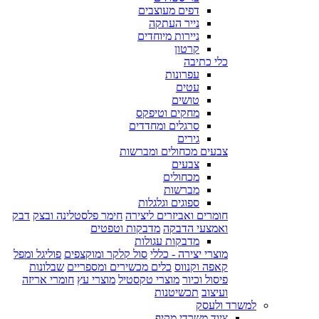
דפים מעוצבים
נייר העתקה
ניירות מיוחדים
קרטון
כלי כתיבה
עפרונות
עטים
טושים
מחקים וטיפקס
סרגלים ומחדדים
גירים
צבעים מכחולים ומברשות
צבעים
מכחולים
מברשות
ספוגים וגלגלות
חומרים ואביזרים ליצירה
חימר פלסטלינה ובצק
דבק
ואמצעי הדבקה
מדבקות וטפטים
מדבקות עגולות
מוצרי יצירה - כללי
סול קלקר ומוקצפים
פוליגל ומפל
קאפה וקנווס
כלים מכשירים ומספריים
שבלונות
פיסול וכיור
מוצרי טקסטיל
מוצרי עץ
חומרי אריזה
ועיצוב
תכשיטנות
למשרד ולעסק
ציוד משרדי מקיף