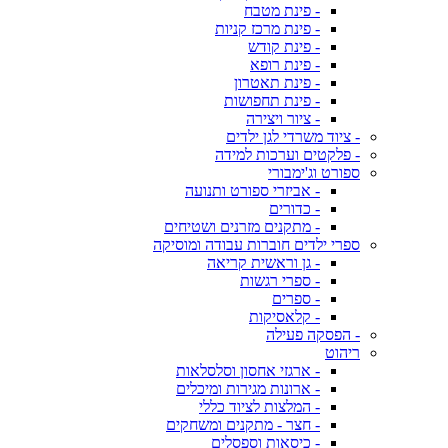
- פינת מטבח
- פינת מרכז קניות
- פינת קודש
- פינת רופא
- פינת תאטרון
- פינת תחפושות
- ציור ויצירה
- ציוד משרדי לגן ילדים
- פלקטים וערכות למידה
ספורט וג'ימבורי
- אביזרי ספורט ותנועה
- כדורים
- מתקנים מזרנים ושטיחים
ספרי ילדים חוברות עבודה ומוסיקה
- גן וראשית קריאה
- ספרי רגשות
- ספרים
- קלאסיקות
- הפסקה פעילה
ריהוט
- ארגזי אחסון וסלסלאות
- ארונות מגירות ומיכלים
- המלצות לציוד כללי
- חצר - מתקנים ומשחקים
- כיסאות וספסלים