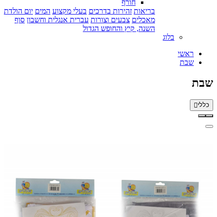
חורף
בריאות
זהירות בדרכים
בעלי מקצוע
המים
יום הולדת
מאכלים
צבעים וצורות
עברית אנגלית וחשבון
סוף
השנה, קיץ והחופש הגדול
בלוג
ראשי
שבת
שבת
כללי