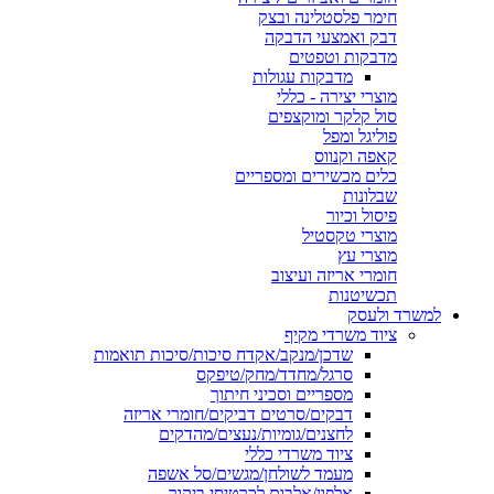
חימר פלסטלינה ובצק
דבק ואמצעי הדבקה
מדבקות וטפטים
מדבקות עגולות
מוצרי יצירה - כללי
סול קלקר ומוקצפים
פוליגל ומפל
קאפה וקנווס
כלים מכשירים ומספריים
שבלונות
פיסול וכיור
מוצרי טקסטיל
מוצרי עץ
חומרי אריזה ועיצוב
תכשיטנות
למשרד ולעסק
ציוד משרדי מקיף
שדכן/מנקב/אקדח סיכות/סיכות תואמות
סרגל/מחדד/מחק/טיפקס
מספריים וסכיני חיתוך
דבקים/סרטים דביקים/חומרי אריזה
לחצנים/גומיות/נעצים/מהדקים
ציוד משרדי כללי
מעמד לשולחן/מגשים/סל אשפה
אלפון/אלבום לכרטיסי ביקור