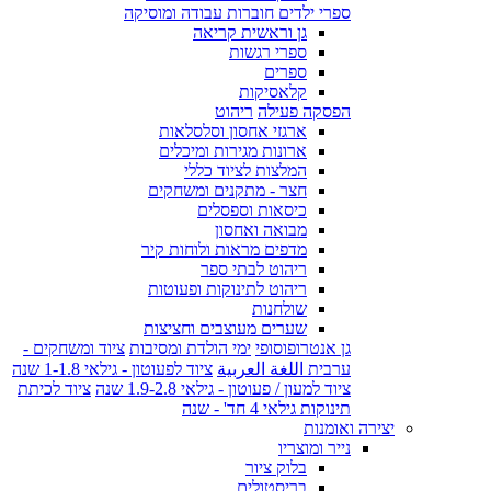
ספרי ילדים חוברות עבודה ומוסיקה
גן וראשית קריאה
ספרי רגשות
ספרים
קלאסיקות
הפסקה פעילה
ריהוט
ארגזי אחסון וסלסלאות
ארונות מגירות ומיכלים
המלצות לציוד כללי
חצר - מתקנים ומשחקים
כיסאות וספסלים
מבואה ואחסון
מדפים מראות ולוחות קיר
ריהוט לבתי ספר
ריהוט לתינוקות ופעוטות
שולחנות
שערים מעוצבים וחציצות
גן אנטרופוסופי
ימי הולדת ומסיבות
ציוד ומשחקים -
ערבית اللغة العربية
ציוד לפעוטון - גילאי 1-1.8 שנה
ציוד למעון / פעוטון - גילאי 1.9-2.8 שנה
ציוד לכיתת
תינוקות גילאי 4 חד' - שנה
יצירה ואומנות
נייר ומוצריו
בלוק ציור
בריסטולים