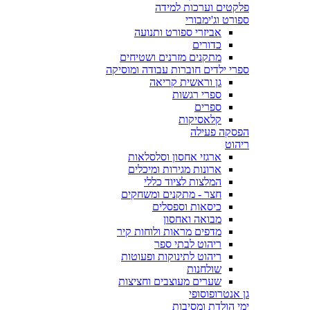
פלקטים וערכות למידה
ספורט וג'ימבורי
אביזרי ספורט ותנועה
כדורים
מתקנים מזרנים ושטיחים
ספרי ילדים חוברות עבודה ומוסיקה
גן וראשית קריאה
ספרי רגשות
ספרים
קלאסיקות
הפסקה פעילה
ריהוט
ארגזי אחסון וסלסלאות
ארונות מגירות ומיכלים
המלצות לציוד כללי
חצר - מתקנים ומשחקים
כיסאות וספסלים
מבואה ואחסון
מדפים מראות ולוחות קיר
ריהוט לבתי ספר
ריהוט לתינוקות ופעוטות
שולחנות
שערים מעוצבים וחציצות
גן אנטרופוסופי
ימי הולדת ומסיבות