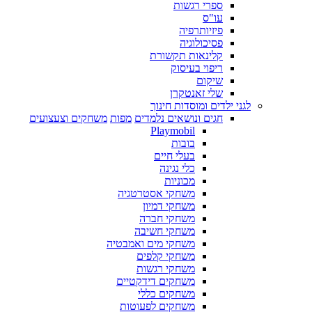
ספרי רגשות
עו"ס
פיזיותרפיה
פסיכולוגיה
קלינאות תקשורת
ריפוי בעיסוק
שיקום
שלי זאנטקרן
לגני ילדים ומוסדות חינוך
חגים ונושאים נלמדים
מפות
משחקים וצעצועים
Playmobil
בובות
בעלי חיים
כלי נגינה
מכוניות
משחקי אסטרטגיה
משחקי דמיון
משחקי חברה
משחקי חשיבה
משחקי מים ואמבטיה
משחקי קלפים
משחקי רגשות
משחקים דידקטיים
משחקים כללי
משחקים לפעוטות