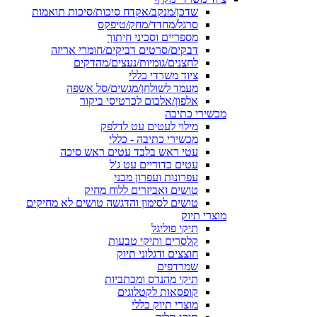
שדכן/מנקב/אקדח סיכות/סיכות תואמות
סרגל/מחדד/מחק/טיפקס
מספריים וסכיני חיתוך
דבקים/סרטים דביקים/חומרי אריזה
לחצנים/גומיות/נעצים/מהדקים
ציוד משרדי כללי
מעמד לשולחן/מגשים/סל אשפה
אלפון/אלבום לכרטיסי ביקור
מכשירי כתיבה
מילוי לעטים עט לדלפק
מכשירי כתיבה - כללי
עטי ראש בלבד עטים ראש סיכה
עטים כדוריים עט ג'ל
עפרונות ועפרון מכני
טושים ואביזרים ללוח מחיק
טושים לסימון והדגשה טושים לא מחיקים
מוצרי תיוק
תיקי פוליגל
קלסרים ותיקי טבעות
חוצצים ודגלוני תיוק
שמרדפים
תיקי מהנדס ומכתביות
קופסאות לקטלוגים
מוצרי תיוק כללי