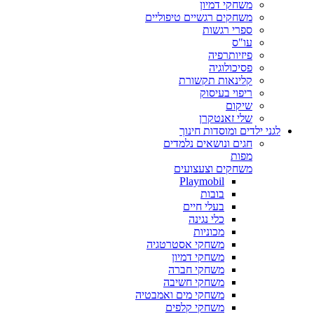
משחקי דמיון
משחקים רגשיים טיפוליים
ספרי רגשות
עו"ס
פיזיותרפיה
פסיכולוגיה
קלינאות תקשורת
ריפוי בעיסוק
שיקום
שלי זאנטקרן
לגני ילדים ומוסדות חינוך
חגים ונושאים נלמדים
מפות
משחקים וצעצועים
Playmobil
בובות
בעלי חיים
כלי נגינה
מכוניות
משחקי אסטרטגיה
משחקי דמיון
משחקי חברה
משחקי חשיבה
משחקי מים ואמבטיה
משחקי קלפים