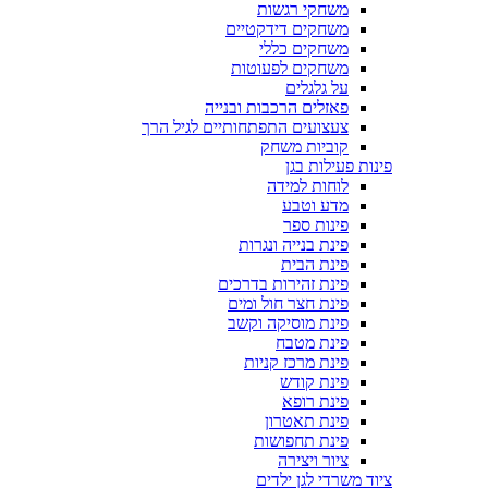
משחקי רגשות
משחקים דידקטיים
משחקים כללי
משחקים לפעוטות
על גלגלים
פאזלים הרכבות ובנייה
צעצועים התפתחותיים לגיל הרך
קוביות משחק
פינות פעילות בגן
לוחות למידה
מדע וטבע
פינות ספר
פינת בנייה ונגרות
פינת הבית
פינת זהירות בדרכים
פינת חצר חול ומים
פינת מוסיקה וקשב
פינת מטבח
פינת מרכז קניות
פינת קודש
פינת רופא
פינת תאטרון
פינת תחפושות
ציור ויצירה
ציוד משרדי לגן ילדים