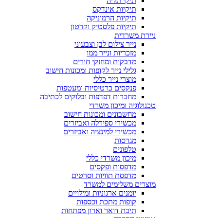
תיקי תליה
תיקיות אינדקס
תיקיות הרמוניקה
תיקיות פלסטיק וקרטון
ניירת משרדית
נייר צילום לבן וצבעוני
מזכריות ונייר ממו
מדבקות ומחזקי חורים
גלילי נייר לקופות ומכונות חישוב
מוצרי נייר כללי
פנקסים כרטיסיות ומעטפות
מחברות דפדפות ובלוקים לכתיבה
טכנולוגיה ומיכון משרדי
מחשבונים ומכונות חישוב
מכשירי ספירלה ואביזרים
מכשירי למינציה ואביזרים
מגרסות
טלפונים
מיכון משרדי כללי
מדפסות ופקסים
מדפסת תוויות וסרטים
מוצרים משלימים למשרד
יומנים ארגוניות ומילויים
קופות מתכת וכספות
תיבת דואר וארון מפתחות