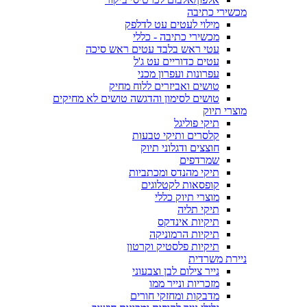
מכשירי כתיבה
מילוי לעטים עט לדלפק
מכשירי כתיבה - כללי
עטי ראש בלבד עטים ראש סיכה
עטים כדוריים עט ג'ל
עפרונות ועפרון מכני
טושים ואביזרים ללוח מחיק
טושים לסימון והדגשה טושים לא מחיקים
מוצרי תיוק
תיקי פוליגל
קלסרים ותיקי טבעות
חוצצים ודגלוני תיוק
שמרדפים
תיקי מהנדס ומכתביות
קופסאות לקטלוגים
מוצרי תיוק כללי
תיקי תליה
תיקיות אינדקס
תיקיות הרמוניקה
תיקיות פלסטיק וקרטון
ניירת משרדית
נייר צילום לבן וצבעוני
מזכריות ונייר ממו
מדבקות ומחזקי חורים