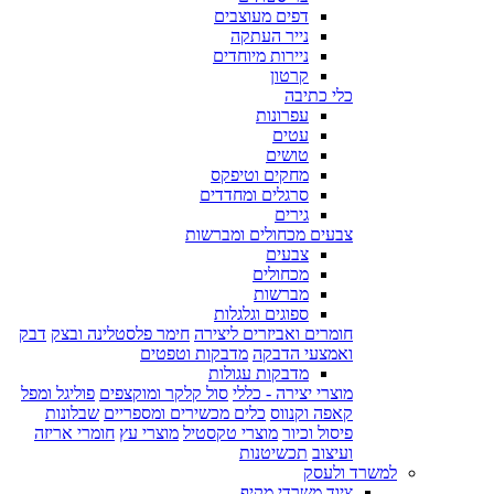
דפים מעוצבים
נייר העתקה
ניירות מיוחדים
קרטון
כלי כתיבה
עפרונות
עטים
טושים
מחקים וטיפקס
סרגלים ומחדדים
גירים
צבעים מכחולים ומברשות
צבעים
מכחולים
מברשות
ספוגים וגלגלות
חומרים ואביזרים ליצירה
חימר פלסטלינה ובצק
דבק
ואמצעי הדבקה
מדבקות וטפטים
מדבקות עגולות
מוצרי יצירה - כללי
סול קלקר ומוקצפים
פוליגל ומפל
קאפה וקנווס
כלים מכשירים ומספריים
שבלונות
פיסול וכיור
מוצרי טקסטיל
מוצרי עץ
חומרי אריזה
ועיצוב
תכשיטנות
למשרד ולעסק
ציוד משרדי מקיף