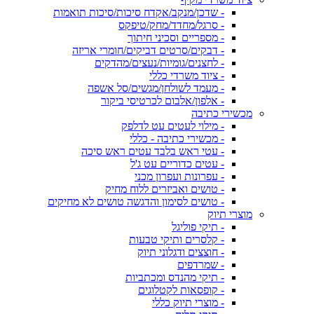
- שדכן/מנקב/אקדח סיכות/סיכות תואמות
- סרגל/מחדד/מחק/טיפקס
- מספריים וסכיני חיתוך
- דבקים/סרטים דביקים/חומרי אריזה
- לחצנים/גומיות/נעצים/מהדקים
- ציוד משרדי כללי
- מעמד לשולחן/מגשים/סל אשפה
- אלפון/אלבום לכרטיסי ביקור
מכשירי כתיבה
- מילוי לעטים עט לדלפק
- מכשירי כתיבה - כללי
- עטי ראש בלבד עטים ראש סיכה
- עטים כדוריים עט ג'ל
- עפרונות ועפרון מכני
- טושים ואביזרים ללוח מחיק
- טושים לסימון והדגשה טושים לא מחיקים
מוצרי תיוק
- תיקי פוליגל
- קלסרים ותיקי טבעות
- חוצצים ודגלוני תיוק
- שמרדפים
- תיקי מהנדס ומכתביות
- קופסאות לקטלוגים
- מוצרי תיוק כללי