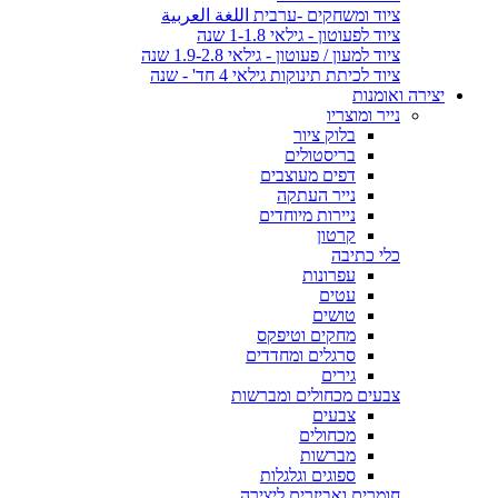
ציוד ומשחקים -ערבית اللغة العربية
ציוד לפעוטון - גילאי 1-1.8 שנה
ציוד למעון / פעוטון - גילאי 1.9-2.8 שנה
ציוד לכיתת תינוקות גילאי 4 חד' - שנה
יצירה ואומנות
נייר ומוצריו
בלוק ציור
בריסטולים
דפים מעוצבים
נייר העתקה
ניירות מיוחדים
קרטון
כלי כתיבה
עפרונות
עטים
טושים
מחקים וטיפקס
סרגלים ומחדדים
גירים
צבעים מכחולים ומברשות
צבעים
מכחולים
מברשות
ספוגים וגלגלות
חומרים ואביזרים ליצירה