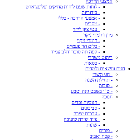
אמצעי הדרכה
- לוחות שעם לוחות מחיקים ופליפצ'ארט
- בידוריות
- אמצעי הדרכה - כללי
- מסכים
- עטי ציון לייזר
מזון וחומרי ניקוי
- חומרי ניקוי
- כלים חד פעמיים
- קפה תה סוכר וחלב עמיד
ריהוט משרדי
- כסאות
חגים ונושאים נלמדים
- חגי תשרי
- תחילת השנה
- סוכות
- ט"ו בשבט גינה וטבע
חנוכה
- חנוכיות וכדים
- סביבונים
- ערכות יצירה
- ציוד יצירה לחנוכה
- שונות
- פורים
- פסח ואביב