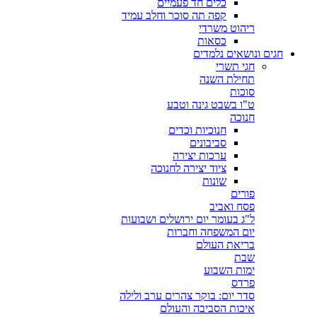
כלים חד פעמיים
קפה תה סוכר וחלב עמיד
ריהוט משרדי
כסאות
חגים ונושאים נלמדים
חגי תשרי
תחילת השנה
סוכות
ט"ו בשבט גינה וטבע
חנוכה
חנוכיות וכדים
סביבונים
ערכות יצירה
ציוד יצירה לחנוכה
שונות
פורים
פסח ואביב
ל"ג בעומר יום ירושלים ושבועות
יום המשפחה וחברות
בריאת העולם
שבת
ימות השבוע
פרדס
סדר יום: בוקר צהרים ערב ולילה
איכות הסביבה והעולם