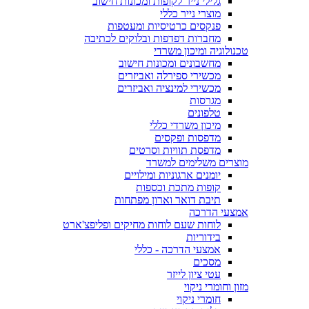
גלילי נייר לקופות ומכונות חישוב
מוצרי נייר כללי
פנקסים כרטיסיות ומעטפות
מחברות דפדפות ובלוקים לכתיבה
טכנולוגיה ומיכון משרדי
מחשבונים ומכונות חישוב
מכשירי ספירלה ואביזרים
מכשירי למינציה ואביזרים
מגרסות
טלפונים
מיכון משרדי כללי
מדפסות ופקסים
מדפסת תוויות וסרטים
מוצרים משלימים למשרד
יומנים ארגוניות ומילויים
קופות מתכת וכספות
תיבת דואר וארון מפתחות
אמצעי הדרכה
לוחות שעם לוחות מחיקים ופליפצ'ארט
בידוריות
אמצעי הדרכה - כללי
מסכים
עטי ציון לייזר
מזון וחומרי ניקוי
חומרי ניקוי