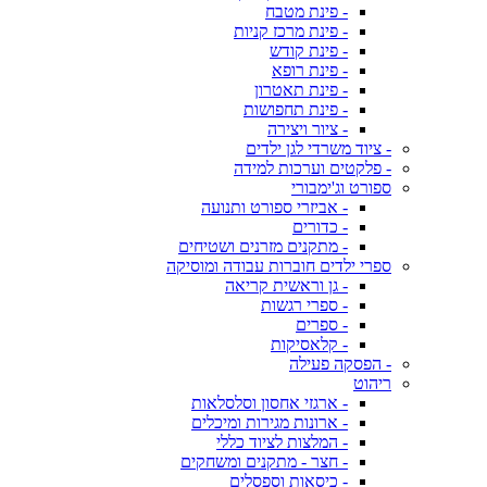
- פינת מטבח
- פינת מרכז קניות
- פינת קודש
- פינת רופא
- פינת תאטרון
- פינת תחפושות
- ציור ויצירה
- ציוד משרדי לגן ילדים
- פלקטים וערכות למידה
ספורט וג'ימבורי
- אביזרי ספורט ותנועה
- כדורים
- מתקנים מזרנים ושטיחים
ספרי ילדים חוברות עבודה ומוסיקה
- גן וראשית קריאה
- ספרי רגשות
- ספרים
- קלאסיקות
- הפסקה פעילה
ריהוט
- ארגזי אחסון וסלסלאות
- ארונות מגירות ומיכלים
- המלצות לציוד כללי
- חצר - מתקנים ומשחקים
- כיסאות וספסלים