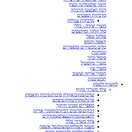
חימר פלסטלינה ובצק
דבק ואמצעי הדבקה
מדבקות וטפטים
מדבקות עגולות
מוצרי יצירה - כללי
סול קלקר ומוקצפים
פוליגל ומפל
קאפה וקנווס
כלים מכשירים ומספריים
שבלונות
פיסול וכיור
מוצרי טקסטיל
מוצרי עץ
חומרי אריזה ועיצוב
תכשיטנות
למשרד ולעסק
ציוד משרדי מקיף
שדכן/מנקב/אקדח סיכות/סיכות תואמות
סרגל/מחדד/מחק/טיפקס
מספריים וסכיני חיתוך
דבקים/סרטים דביקים/חומרי אריזה
לחצנים/גומיות/נעצים/מהדקים
ציוד משרדי כללי
מעמד לשולחן/מגשים/סל אשפה
אלפון/אלבום לכרטיסי ביקור