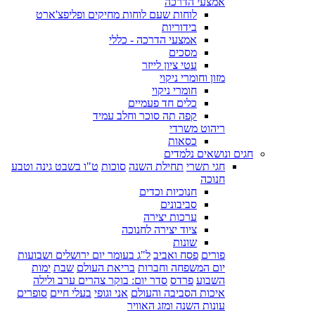
אמצעי הדרכה
לוחות שעם לוחות מחיקים ופליפצ'ארט
בידוריות
אמצעי הדרכה - כללי
מסכים
עטי ציון לייזר
מזון וחומרי ניקוי
חומרי ניקוי
כלים חד פעמיים
קפה תה סוכר וחלב עמיד
ריהוט משרדי
כסאות
חגים ונושאים נלמדים
חגי תשרי
תחילת השנה
סוכות
ט"ו בשבט גינה וטבע
חנוכה
חנוכיות וכדים
סביבונים
ערכות יצירה
ציוד יצירה לחנוכה
שונות
פורים
פסח ואביב
ל"ג בעומר יום ירושלים ושבועות
יום המשפחה וחברות
בריאת העולם
שבת
ימות
השבוע
פרדס
סדר יום: בוקר צהרים ערב ולילה
איכות הסביבה והעולם
אני וגופי
בעלי חיים
סופרים
עונות השנה ומזג האוויר