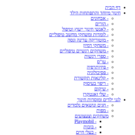
דף הבית
חינוך מיוחד והתפתחות הילד
- אבחונים
- הורים
- לאנשי חינוך ייעוץ וטיפול
- לומדות ומשחקי מחשב טיפוליים
- מוטוריקה עדינה וגסה
- משחקי דמיון
- משחקים רגשיים טיפוליים
- ספרי רגשות
- עו"ס
- פיזיותרפיה
- פסיכולוגיה
- קלינאות תקשורת
- ריפוי בעיסוק
- שיקום
- שלי זאנטקרן
לגני ילדים ומוסדות חינוך
- חגים ונושאים נלמדים
- מפות
משחקים וצעצועים
- Playmobil
- בובות
- בעלי חיים