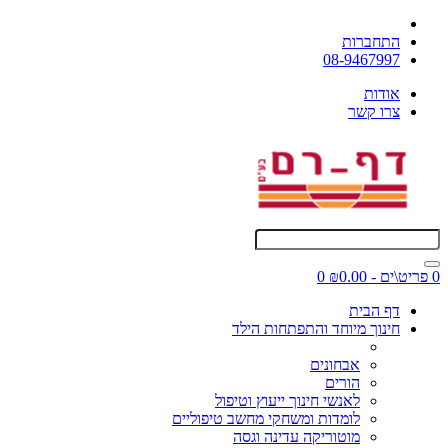
התחברות
08-9467997
אודות
צרו קשר
0 פריט\ים - ₪0.00
0
דף הבית
חינוך מיוחד והתפתחות הילד
אבחונים
הורים
לאנשי חינוך ייעוץ וטיפול
לומדות ומשחקי מחשב טיפוליים
מוטוריקה עדינה וגסה