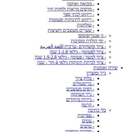
- מבואה ואחסון
- מדפים מראות ולוחות קיר
- ריהוט לבתי ספר
- ריהוט לתינוקות ופעוטות
- שולחנות
- שערים מעוצבים וחציצות
- גן אנטרופוסופי
- ימי הולדת ומסיבות
- ציוד ומשחקים -ערבית اللغة العربية
- ציוד לפעוטון - גילאי 1-1.8 שנה
- ציוד למעון / פעוטון - גילאי 1.9-2.8 שנה
- ציוד לכיתת תינוקות גילאי 4 חד' - שנה
יצירה ואומנות
נייר ומוצריו
- בלוק ציור
- בריסטולים
- דפים מעוצבים
- נייר העתקה
- ניירות מיוחדים
- קרטון
כלי כתיבה
- עפרונות
- עטים
- טושים
- מחקים וטיפקס