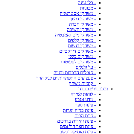
- כלי נגינה
- מכוניות
- משחקי אסטרטגיה
- משחקי דמיון
- משחקי חברה
- משחקי חשיבה
- משחקי מים ואמבטיה
- משחקי קלפים
- משחקי רגשות
- משחקים דידקטיים
- משחקים כללי
- משחקים לפעוטות
- על גלגלים
- פאזלים הרכבות ובנייה
- צעצועים התפתחותיים לגיל הרך
- קוביות משחק
פינות פעילות בגן
- לוחות למידה
- מדע וטבע
- פינות ספר
- פינת בנייה ונגרות
- פינת הבית
- פינת זהירות בדרכים
- פינת חצר חול ומים
- פינת מוסיקה וקשב