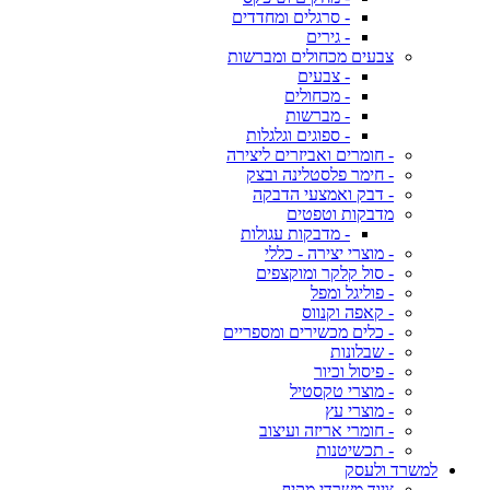
- סרגלים ומחדדים
- גירים
צבעים מכחולים ומברשות
- צבעים
- מכחולים
- מברשות
- ספוגים וגלגלות
- חומרים ואביזרים ליצירה
- חימר פלסטלינה ובצק
- דבק ואמצעי הדבקה
מדבקות וטפטים
- מדבקות עגולות
- מוצרי יצירה - כללי
- סול קלקר ומוקצפים
- פוליגל ומפל
- קאפה וקנווס
- כלים מכשירים ומספריים
- שבלונות
- פיסול וכיור
- מוצרי טקסטיל
- מוצרי עץ
- חומרי אריזה ועיצוב
- תכשיטנות
למשרד ולעסק
ציוד משרדי מקיף