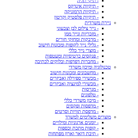
- תיקי תליה
- תיקיות אינדקס
- תיקיות הרמוניקה
- תיקיות פלסטיק וקרטון
ניירת משרדית
- נייר צילום לבן וצבעוני
- מזכריות ונייר ממו
- מדבקות ומחזקי חורים
- גלילי נייר לקופות ומכונות חישוב
- מוצרי נייר כללי
- פנקסים כרטיסיות ומעטפות
- מחברות דפדפות ובלוקים לכתיבה
טכנולוגיה ומיכון משרדי
- מחשבונים ומכונות חישוב
- מכשירי ספירלה ואביזרים
- מכשירי למינציה ואביזרים
- מגרסות
- טלפונים
- מיכון משרדי כללי
- מדפסות ופקסים
- מדפסת תוויות וסרטים
מוצרים משלימים למשרד
- יומנים ארגוניות ומילויים
- קופות מתכת וכספות
- תיבת דואר וארון מפתחות