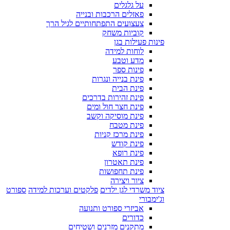
על גלגלים
פאזלים הרכבות ובנייה
צעצועים התפתחותיים לגיל הרך
קוביות משחק
פינות פעילות בגן
לוחות למידה
מדע וטבע
פינות ספר
פינת בנייה ונגרות
פינת הבית
פינת זהירות בדרכים
פינת חצר חול ומים
פינת מוסיקה וקשב
פינת מטבח
פינת מרכז קניות
פינת קודש
פינת רופא
פינת תאטרון
פינת תחפושות
ציור ויצירה
ציוד משרדי לגן ילדים
פלקטים וערכות למידה
ספורט
וג'ימבורי
אביזרי ספורט ותנועה
כדורים
מתקנים מזרנים ושטיחים