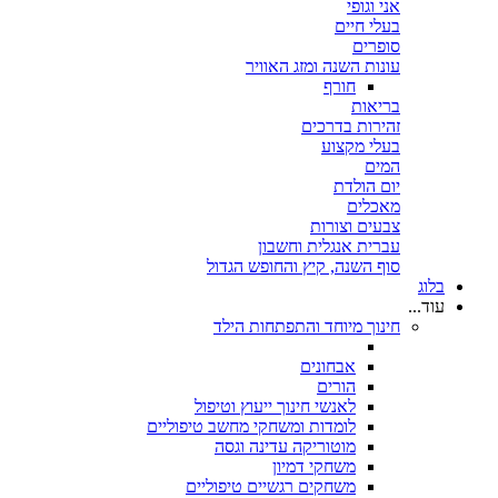
אני וגופי
בעלי חיים
סופרים
עונות השנה ומזג האוויר
חורף
בריאות
זהירות בדרכים
בעלי מקצוע
המים
יום הולדת
מאכלים
צבעים וצורות
עברית אנגלית וחשבון
סוף השנה, קיץ והחופש הגדול
בלוג
עוד...
חינוך מיוחד והתפתחות הילד
אבחונים
הורים
לאנשי חינוך ייעוץ וטיפול
לומדות ומשחקי מחשב טיפוליים
מוטוריקה עדינה וגסה
משחקי דמיון
משחקים רגשיים טיפוליים