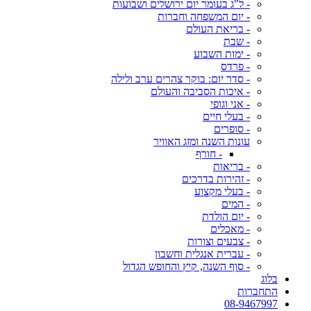
- ל"ג בעומר יום ירושלים ושבועות
- יום המשפחה וחברות
- בריאת העולם
- שבת
- ימות השבוע
- פרדס
- סדר יום: בוקר צהרים ערב ולילה
- איכות הסביבה והעולם
- אני וגופי
- בעלי חיים
- סופרים
עונות השנה ומזג האוויר
- חורף
- בריאות
- זהירות בדרכים
- בעלי מקצוע
- המים
- יום הולדת
- מאכלים
- צבעים וצורות
- עברית אנגלית וחשבון
- סוף השנה, קיץ והחופש הגדול
בלוג
התחברות
08-9467997