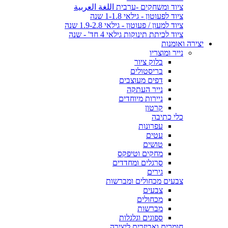
ציוד ומשחקים -ערבית اللغة العربية
ציוד לפעוטון - גילאי 1-1.8 שנה
ציוד למעון / פעוטון - גילאי 1.9-2.8 שנה
ציוד לכיתת תינוקות גילאי 4 חד' - שנה
יצירה ואומנות
נייר ומוצריו
בלוק ציור
בריסטולים
דפים מעוצבים
נייר העתקה
ניירות מיוחדים
קרטון
כלי כתיבה
עפרונות
עטים
טושים
מחקים וטיפקס
סרגלים ומחדדים
גירים
צבעים מכחולים ומברשות
צבעים
מכחולים
מברשות
ספוגים וגלגלות
חומרים ואביזרים ליצירה