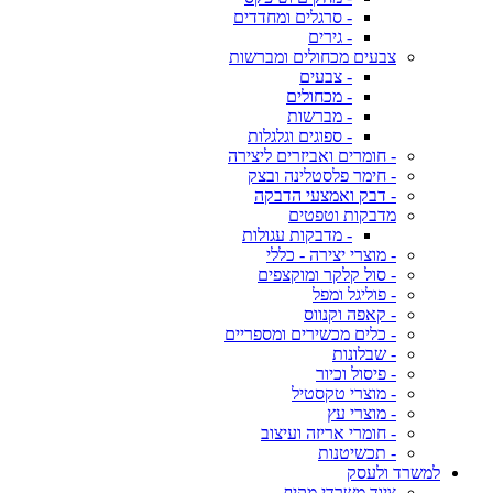
- סרגלים ומחדדים
- גירים
צבעים מכחולים ומברשות
- צבעים
- מכחולים
- מברשות
- ספוגים וגלגלות
- חומרים ואביזרים ליצירה
- חימר פלסטלינה ובצק
- דבק ואמצעי הדבקה
מדבקות וטפטים
- מדבקות עגולות
- מוצרי יצירה - כללי
- סול קלקר ומוקצפים
- פוליגל ומפל
- קאפה וקנווס
- כלים מכשירים ומספריים
- שבלונות
- פיסול וכיור
- מוצרי טקסטיל
- מוצרי עץ
- חומרי אריזה ועיצוב
- תכשיטנות
למשרד ולעסק
ציוד משרדי מקיף