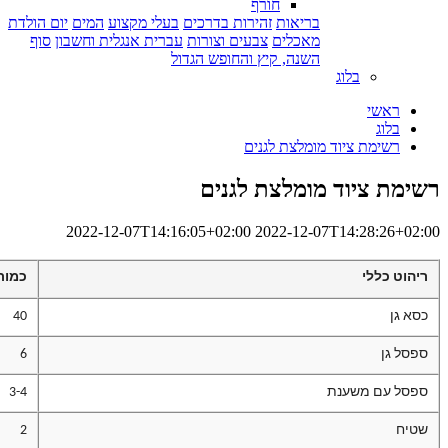
חורף
בריאות
זהירות בדרכים
בעלי מקצוע
המים
יום הולדת
מאכלים
צבעים וצורות
עברית אנגלית וחשבון
סוף
השנה, קיץ והחופש הגדול
בלוג
ראשי
בלוג
רשימת ציוד מומלצת לגנים
רשימת ציוד מומלצת לגנים
2022-12-07T14:16:05+02:00
2022-12-07T14:28:26+02:00
ריהוט כללי
כמות
כסא גן
40
ספסל גן
6
ספסל עם משענת
3-4
שטיח
2