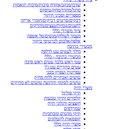
שדכן/מנקב/אקדח סיכות/סיכות תואמות
סרגל/מחדד/מחק/טיפקס
מספריים וסכיני חיתוך
דבקים/סרטים דביקים/חומרי אריזה
לחצנים/גומיות/נעצים/מהדקים
ציוד משרדי כללי
מעמד לשולחן/מגשים/סל אשפה
אלפון/אלבום לכרטיסי ביקור
מכשירי כתיבה
מילוי לעטים עט לדלפק
מכשירי כתיבה - כללי
עטי ראש בלבד עטים ראש סיכה
עטים כדוריים עט ג'ל
עפרונות ועפרון מכני
טושים ואביזרים ללוח מחיק
טושים לסימון והדגשה טושים לא מחיקים
מוצרי תיוק
תיקי פוליגל
קלסרים ותיקי טבעות
חוצצים ודגלוני תיוק
שמרדפים
תיקי מהנדס ומכתביות
קופסאות לקטלוגים
מוצרי תיוק כללי