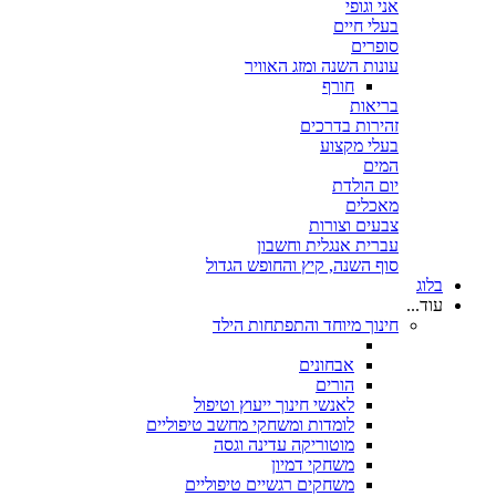
אני וגופי
בעלי חיים
סופרים
עונות השנה ומזג האוויר
חורף
בריאות
זהירות בדרכים
בעלי מקצוע
המים
יום הולדת
מאכלים
צבעים וצורות
עברית אנגלית וחשבון
סוף השנה, קיץ והחופש הגדול
בלוג
עוד...
חינוך מיוחד והתפתחות הילד
אבחונים
הורים
לאנשי חינוך ייעוץ וטיפול
לומדות ומשחקי מחשב טיפוליים
מוטוריקה עדינה וגסה
משחקי דמיון
משחקים רגשיים טיפוליים