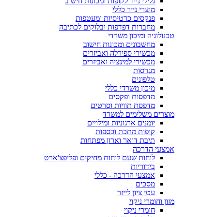
גלילי נייר לקופות ומכונות חישוב
מוצרי נייר כללי
פנקסים כרטיסיות ומעטפות
מחברות דפדפות ובלוקים לכתיבה
טכנולוגיה ומיכון משרדי
מחשבונים ומכונות חישוב
מכשירי ספירלה ואביזרים
מכשירי למינציה ואביזרים
מגרסות
טלפונים
מיכון משרדי כללי
מדפסות ופקסים
מדפסת תוויות וסרטים
מוצרים משלימים למשרד
יומנים ארגוניות ומילויים
קופות מתכת וכספות
תיבת דואר וארון מפתחות
אמצעי הדרכה
לוחות שעם לוחות מחיקים ופליפצ'ארט
בידוריות
אמצעי הדרכה - כללי
מסכים
עטי ציון לייזר
מזון וחומרי ניקוי
חומרי ניקוי