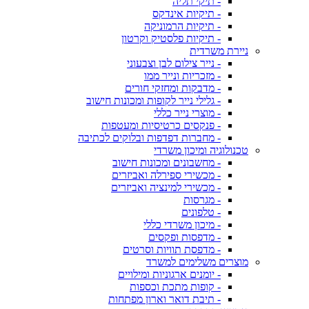
- תיקי תליה
- תיקיות אינדקס
- תיקיות הרמוניקה
- תיקיות פלסטיק וקרטון
ניירת משרדית
- נייר צילום לבן וצבעוני
- מזכריות ונייר ממו
- מדבקות ומחזקי חורים
- גלילי נייר לקופות ומכונות חישוב
- מוצרי נייר כללי
- פנקסים כרטיסיות ומעטפות
- מחברות דפדפות ובלוקים לכתיבה
טכנולוגיה ומיכון משרדי
- מחשבונים ומכונות חישוב
- מכשירי ספירלה ואביזרים
- מכשירי למינציה ואביזרים
- מגרסות
- טלפונים
- מיכון משרדי כללי
- מדפסות ופקסים
- מדפסת תוויות וסרטים
מוצרים משלימים למשרד
- יומנים ארגוניות ומילויים
- קופות מתכת וכספות
- תיבת דואר וארון מפתחות