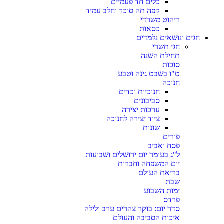
כלים חד פעמיים
קפה תה סוכר וחלב עמיד
ריהוט משרדי
כסאות
חגים ונושאים נלמדים
חגי תשרי
תחילת השנה
סוכות
ט"ו בשבט גינה וטבע
חנוכה
חנוכיות וכדים
סביבונים
ערכות יצירה
ציוד יצירה לחנוכה
שונות
פורים
פסח ואביב
ל"ג בעומר יום ירושלים ושבועות
יום המשפחה וחברות
בריאת העולם
שבת
ימות השבוע
פרדס
סדר יום: בוקר צהרים ערב ולילה
איכות הסביבה והעולם