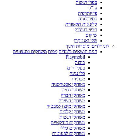
ספרי רגשות
עו"ס
פיזיותרפיה
פסיכולוגיה
קלינאות תקשורת
ריפוי בעיסוק
שיקום
שלי זאנטקרן
לגני ילדים ומוסדות חינוך
חגים ונושאים נלמדים
מפות
משחקים וצעצועים
Playmobil
בובות
בעלי חיים
כלי נגינה
מכוניות
משחקי אסטרטגיה
משחקי דמיון
משחקי חברה
משחקי חשיבה
משחקי מים ואמבטיה
משחקי קלפים
משחקי רגשות
משחקים דידקטיים
משחקים כללי
משחקים לפעוטות