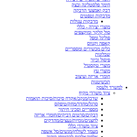
חימר פלסטלינה ובצק
דבק ואמצעי הדבקה
מדבקות וטפטים
מדבקות עגולות
מוצרי יצירה - כללי
סול קלקר ומוקצפים
פוליגל ומפל
קאפה וקנווס
כלים מכשירים ומספריים
שבלונות
פיסול וכיור
מוצרי טקסטיל
מוצרי עץ
חומרי אריזה ועיצוב
תכשיטנות
למשרד ולעסק
ציוד משרדי מקיף
שדכן/מנקב/אקדח סיכות/סיכות תואמות
סרגל/מחדד/מחק/טיפקס
מספריים וסכיני חיתוך
דבקים/סרטים דביקים/חומרי אריזה
לחצנים/גומיות/נעצים/מהדקים
ציוד משרדי כללי
מעמד לשולחן/מגשים/סל אשפה
אלפון/אלבום לכרטיסי ביקור