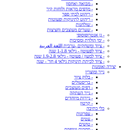
- מבואה ואחסון
- מדפים מראות ולוחות קיר
- ריהוט לבתי ספר
- ריהוט לתינוקות ופעוטות
- שולחנות
- שערים מעוצבים וחציצות
- גן אנטרופוסופי
- ימי הולדת ומסיבות
- ציוד ומשחקים -ערבית اللغة العربية
- ציוד לפעוטון - גילאי 1-1.8 שנה
- ציוד למעון / פעוטון - גילאי 1.9-2.8 שנה
- ציוד לכיתת תינוקות גילאי 4 חד' - שנה
יצירה ואומנות
נייר ומוצריו
- בלוק ציור
- בריסטולים
- דפים מעוצבים
- נייר העתקה
- ניירות מיוחדים
- קרטון
כלי כתיבה
- עפרונות
- עטים
- טושים
- מחקים וטיפקס