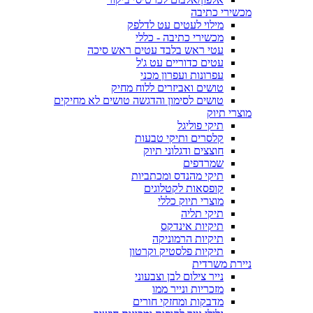
מכשירי כתיבה
מילוי לעטים עט לדלפק
מכשירי כתיבה - כללי
עטי ראש בלבד עטים ראש סיכה
עטים כדוריים עט ג'ל
עפרונות ועפרון מכני
טושים ואביזרים ללוח מחיק
טושים לסימון והדגשה טושים לא מחיקים
מוצרי תיוק
תיקי פוליגל
קלסרים ותיקי טבעות
חוצצים ודגלוני תיוק
שמרדפים
תיקי מהנדס ומכתביות
קופסאות לקטלוגים
מוצרי תיוק כללי
תיקי תליה
תיקיות אינדקס
תיקיות הרמוניקה
תיקיות פלסטיק וקרטון
ניירת משרדית
נייר צילום לבן וצבעוני
מזכריות ונייר ממו
מדבקות ומחזקי חורים