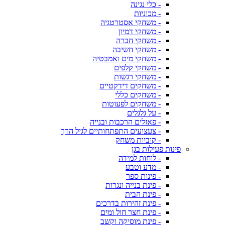
- כלי נגינה
- מכוניות
- משחקי אסטרטגיה
- משחקי דמיון
- משחקי חברה
- משחקי חשיבה
- משחקי מים ואמבטיה
- משחקי קלפים
- משחקי רגשות
- משחקים דידקטיים
- משחקים כללי
- משחקים לפעוטות
- על גלגלים
- פאזלים הרכבות ובנייה
- צעצועים התפתחותיים לגיל הרך
- קוביות משחק
פינות פעילות בגן
- לוחות למידה
- מדע וטבע
- פינות ספר
- פינת בנייה ונגרות
- פינת הבית
- פינת זהירות בדרכים
- פינת חצר חול ומים
- פינת מוסיקה וקשב