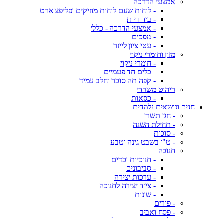
אמצעי הדרכה
- לוחות שעם לוחות מחיקים ופליפצ'ארט
- בידוריות
- אמצעי הדרכה - כללי
- מסכים
- עטי ציון לייזר
מזון וחומרי ניקוי
- חומרי ניקוי
- כלים חד פעמיים
- קפה תה סוכר וחלב עמיד
ריהוט משרדי
- כסאות
חגים ונושאים נלמדים
- חגי תשרי
- תחילת השנה
- סוכות
- ט"ו בשבט גינה וטבע
חנוכה
- חנוכיות וכדים
- סביבונים
- ערכות יצירה
- ציוד יצירה לחנוכה
- שונות
- פורים
- פסח ואביב