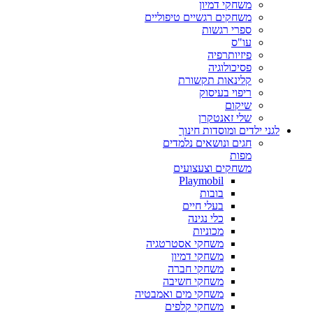
משחקי דמיון
משחקים רגשיים טיפוליים
ספרי רגשות
עו"ס
פיזיותרפיה
פסיכולוגיה
קלינאות תקשורת
ריפוי בעיסוק
שיקום
שלי זאנטקרן
לגני ילדים ומוסדות חינוך
חגים ונושאים נלמדים
מפות
משחקים וצעצועים
Playmobil
בובות
בעלי חיים
כלי נגינה
מכוניות
משחקי אסטרטגיה
משחקי דמיון
משחקי חברה
משחקי חשיבה
משחקי מים ואמבטיה
משחקי קלפים