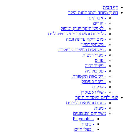
דף הבית
חינוך מיוחד והתפתחות הילד
- אבחונים
- הורים
- לאנשי חינוך ייעוץ וטיפול
- לומדות ומשחקי מחשב טיפוליים
- מוטוריקה עדינה וגסה
- משחקי דמיון
- משחקים רגשיים טיפוליים
- ספרי רגשות
- עו"ס
- פיזיותרפיה
- פסיכולוגיה
- קלינאות תקשורת
- ריפוי בעיסוק
- שיקום
- שלי זאנטקרן
לגני ילדים ומוסדות חינוך
- חגים ונושאים נלמדים
- מפות
משחקים וצעצועים
- Playmobil
- בובות
- בעלי חיים