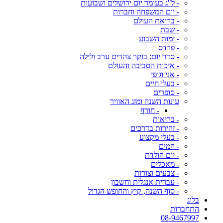
- ל"ג בעומר יום ירושלים ושבועות
- יום המשפחה וחברות
- בריאת העולם
- שבת
- ימות השבוע
- פרדס
- סדר יום: בוקר צהרים ערב ולילה
- איכות הסביבה והעולם
- אני וגופי
- בעלי חיים
- סופרים
עונות השנה ומזג האוויר
- חורף
- בריאות
- זהירות בדרכים
- בעלי מקצוע
- המים
- יום הולדת
- מאכלים
- צבעים וצורות
- עברית אנגלית וחשבון
- סוף השנה, קיץ והחופש הגדול
בלוג
התחברות
08-9467997