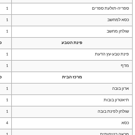
ספריה-תולעת ספרים
1
כסא למחשב
1
שולחן מחשב
1
פינת הטבע
כ
פינת טבע-עץ הדעת
1
מדף
1
מרכז הבית
כ
ארון בובה
1
תיאטרון בובות
1
שולחן לפינת בובה
1
כסא
4
מראה בטיחותית
1