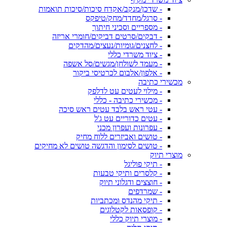
- שדכן/מנקב/אקדח סיכות/סיכות תואמות
- סרגל/מחדד/מחק/טיפקס
- מספריים וסכיני חיתוך
- דבקים/סרטים דביקים/חומרי אריזה
- לחצנים/גומיות/נעצים/מהדקים
- ציוד משרדי כללי
- מעמד לשולחן/מגשים/סל אשפה
- אלפון/אלבום לכרטיסי ביקור
מכשירי כתיבה
- מילוי לעטים עט לדלפק
- מכשירי כתיבה - כללי
- עטי ראש בלבד עטים ראש סיכה
- עטים כדוריים עט ג'ל
- עפרונות ועפרון מכני
- טושים ואביזרים ללוח מחיק
- טושים לסימון והדגשה טושים לא מחיקים
מוצרי תיוק
- תיקי פוליגל
- קלסרים ותיקי טבעות
- חוצצים ודגלוני תיוק
- שמרדפים
- תיקי מהנדס ומכתביות
- קופסאות לקטלוגים
- מוצרי תיוק כללי