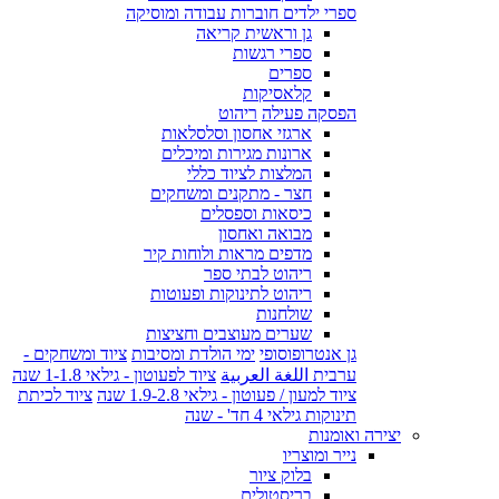
ספרי ילדים חוברות עבודה ומוסיקה
גן וראשית קריאה
ספרי רגשות
ספרים
קלאסיקות
הפסקה פעילה
ריהוט
ארגזי אחסון וסלסלאות
ארונות מגירות ומיכלים
המלצות לציוד כללי
חצר - מתקנים ומשחקים
כיסאות וספסלים
מבואה ואחסון
מדפים מראות ולוחות קיר
ריהוט לבתי ספר
ריהוט לתינוקות ופעוטות
שולחנות
שערים מעוצבים וחציצות
גן אנטרופוסופי
ימי הולדת ומסיבות
ציוד ומשחקים -
ערבית اللغة العربية
ציוד לפעוטון - גילאי 1-1.8 שנה
ציוד למעון / פעוטון - גילאי 1.9-2.8 שנה
ציוד לכיתת
תינוקות גילאי 4 חד' - שנה
יצירה ואומנות
נייר ומוצריו
בלוק ציור
בריסטולים