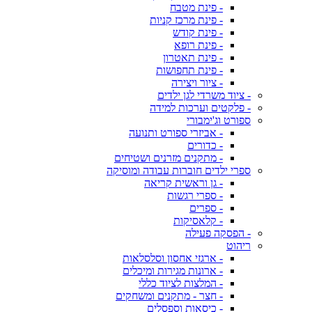
- פינת מטבח
- פינת מרכז קניות
- פינת קודש
- פינת רופא
- פינת תאטרון
- פינת תחפושות
- ציור ויצירה
- ציוד משרדי לגן ילדים
- פלקטים וערכות למידה
ספורט וג'ימבורי
- אביזרי ספורט ותנועה
- כדורים
- מתקנים מזרנים ושטיחים
ספרי ילדים חוברות עבודה ומוסיקה
- גן וראשית קריאה
- ספרי רגשות
- ספרים
- קלאסיקות
- הפסקה פעילה
ריהוט
- ארגזי אחסון וסלסלאות
- ארונות מגירות ומיכלים
- המלצות לציוד כללי
- חצר - מתקנים ומשחקים
- כיסאות וספסלים