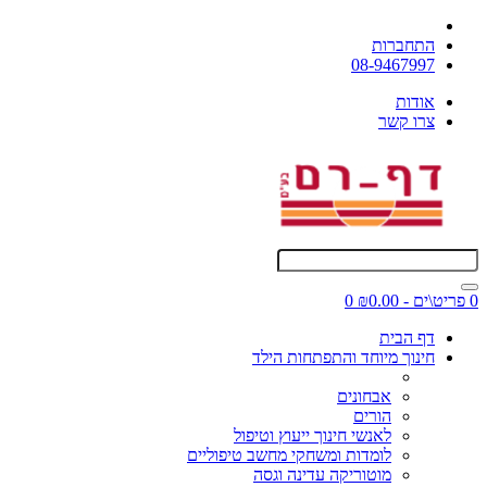
התחברות
08-9467997
אודות
צרו קשר
0 פריט\ים - ₪0.00
0
דף הבית
חינוך מיוחד והתפתחות הילד
אבחונים
הורים
לאנשי חינוך ייעוץ וטיפול
לומדות ומשחקי מחשב טיפוליים
מוטוריקה עדינה וגסה