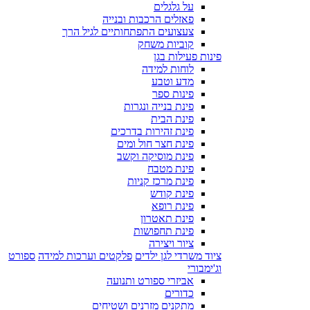
על גלגלים
פאזלים הרכבות ובנייה
צעצועים התפתחותיים לגיל הרך
קוביות משחק
פינות פעילות בגן
לוחות למידה
מדע וטבע
פינות ספר
פינת בנייה ונגרות
פינת הבית
פינת זהירות בדרכים
פינת חצר חול ומים
פינת מוסיקה וקשב
פינת מטבח
פינת מרכז קניות
פינת קודש
פינת רופא
פינת תאטרון
פינת תחפושות
ציור ויצירה
ציוד משרדי לגן ילדים
פלקטים וערכות למידה
ספורט
וג'ימבורי
אביזרי ספורט ותנועה
כדורים
מתקנים מזרנים ושטיחים