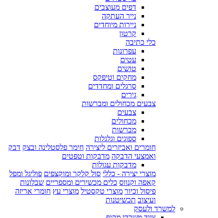
דפים מעוצבים
נייר העתקה
ניירות מיוחדים
קרטון
כלי כתיבה
עפרונות
עטים
טושים
מחקים וטיפקס
סרגלים ומחדדים
גירים
צבעים מכחולים ומברשות
צבעים
מכחולים
מברשות
ספוגים וגלגלות
חומרים ואביזרים ליצירה
חימר פלסטלינה ובצק
דבק
ואמצעי הדבקה
מדבקות וטפטים
מדבקות עגולות
מוצרי יצירה - כללי
סול קלקר ומוקצפים
פוליגל ומפל
קאפה וקנווס
כלים מכשירים ומספריים
שבלונות
פיסול וכיור
מוצרי טקסטיל
מוצרי עץ
חומרי אריזה
ועיצוב
תכשיטנות
למשרד ולעסק
ציוד משרדי מקיף