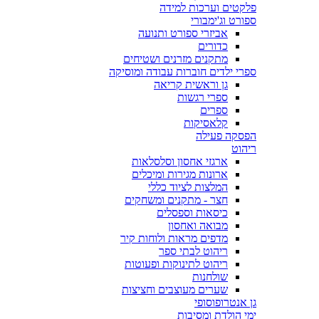
פלקטים וערכות למידה
ספורט וג'ימבורי
אביזרי ספורט ותנועה
כדורים
מתקנים מזרנים ושטיחים
ספרי ילדים חוברות עבודה ומוסיקה
גן וראשית קריאה
ספרי רגשות
ספרים
קלאסיקות
הפסקה פעילה
ריהוט
ארגזי אחסון וסלסלאות
ארונות מגירות ומיכלים
המלצות לציוד כללי
חצר - מתקנים ומשחקים
כיסאות וספסלים
מבואה ואחסון
מדפים מראות ולוחות קיר
ריהוט לבתי ספר
ריהוט לתינוקות ופעוטות
שולחנות
שערים מעוצבים וחציצות
גן אנטרופוסופי
ימי הולדת ומסיבות