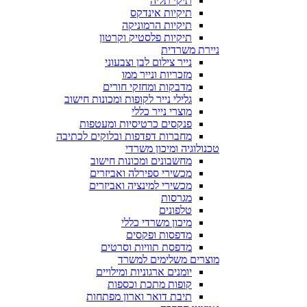
תיקי תליה
תיקיות אינדקס
תיקיות הרמוניקה
תיקיות פלסטיק וקרטון
ניירת משרדית
נייר צילום לבן וצבעוני
מזכריות ונייר ממו
מדבקות ומחזקי חורים
גלילי נייר לקופות ומכונות חישוב
מוצרי נייר כללי
פנקסים כרטיסיות ומעטפות
מחברות דפדפות ובלוקים לכתיבה
טכנולוגיה ומיכון משרדי
מחשבונים ומכונות חישוב
מכשירי ספירלה ואביזרים
מכשירי למינציה ואביזרים
מגרסות
טלפונים
מיכון משרדי כללי
מדפסות ופקסים
מדפסת תוויות וסרטים
מוצרים משלימים למשרד
יומנים ארגוניות ומילויים
קופות מתכת וכספות
תיבת דואר וארון מפתחות