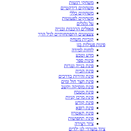
משחקי רגשות
משחקים דידקטיים
משחקים כללי
משחקים לפעוטות
על גלגלים
פאזלים הרכבות ובנייה
צעצועים התפתחותיים לגיל הרך
קוביות משחק
פינות פעילות בגן
לוחות למידה
מדע וטבע
פינות ספר
פינת בנייה ונגרות
פינת הבית
פינת זהירות בדרכים
פינת חצר חול ומים
פינת מוסיקה וקשב
פינת מטבח
פינת מרכז קניות
פינת קודש
פינת רופא
פינת תאטרון
פינת תחפושות
ציור ויצירה
ציוד משרדי לגן ילדים