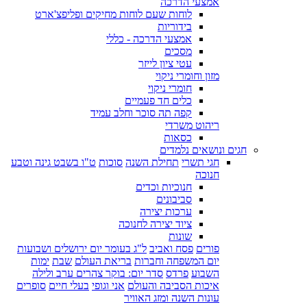
אמצעי הדרכה
לוחות שעם לוחות מחיקים ופליפצ'ארט
בידוריות
אמצעי הדרכה - כללי
מסכים
עטי ציון לייזר
מזון וחומרי ניקוי
חומרי ניקוי
כלים חד פעמיים
קפה תה סוכר וחלב עמיד
ריהוט משרדי
כסאות
חגים ונושאים נלמדים
חגי תשרי
תחילת השנה
סוכות
ט"ו בשבט גינה וטבע
חנוכה
חנוכיות וכדים
סביבונים
ערכות יצירה
ציוד יצירה לחנוכה
שונות
פורים
פסח ואביב
ל"ג בעומר יום ירושלים ושבועות
יום המשפחה וחברות
בריאת העולם
שבת
ימות
השבוע
פרדס
סדר יום: בוקר צהרים ערב ולילה
איכות הסביבה והעולם
אני וגופי
בעלי חיים
סופרים
עונות השנה ומזג האוויר