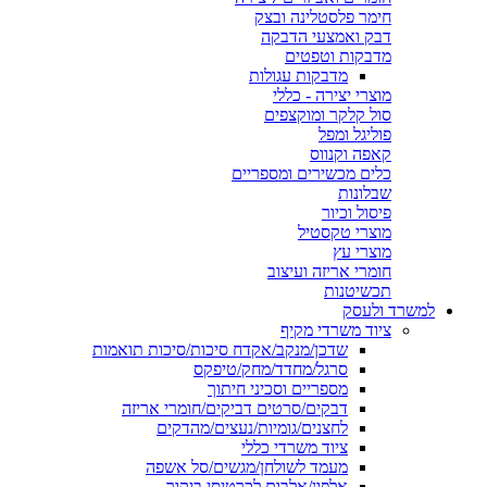
חימר פלסטלינה ובצק
דבק ואמצעי הדבקה
מדבקות וטפטים
מדבקות עגולות
מוצרי יצירה - כללי
סול קלקר ומוקצפים
פוליגל ומפל
קאפה וקנווס
כלים מכשירים ומספריים
שבלונות
פיסול וכיור
מוצרי טקסטיל
מוצרי עץ
חומרי אריזה ועיצוב
תכשיטנות
למשרד ולעסק
ציוד משרדי מקיף
שדכן/מנקב/אקדח סיכות/סיכות תואמות
סרגל/מחדד/מחק/טיפקס
מספריים וסכיני חיתוך
דבקים/סרטים דביקים/חומרי אריזה
לחצנים/גומיות/נעצים/מהדקים
ציוד משרדי כללי
מעמד לשולחן/מגשים/סל אשפה
אלפון/אלבום לכרטיסי ביקור