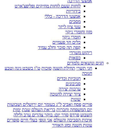
אמצעי הדרכה
לוחות שעם לוחות מחיקים ופליפצ'ארט
בידוריות
אמצעי הדרכה - כללי
מסכים
עטי ציון לייזר
מזון וחומרי ניקוי
חומרי ניקוי
כלים חד פעמיים
קפה תה סוכר וחלב עמיד
ריהוט משרדי
כסאות
חגים ונושאים נלמדים
חגי תשרי
תחילת השנה
סוכות
ט"ו בשבט גינה וטבע
חנוכה
חנוכיות וכדים
סביבונים
ערכות יצירה
ציוד יצירה לחנוכה
שונות
פורים
פסח ואביב
ל"ג בעומר יום ירושלים ושבועות
יום המשפחה וחברות
בריאת העולם
שבת
ימות
השבוע
פרדס
סדר יום: בוקר צהרים ערב ולילה
איכות הסביבה והעולם
אני וגופי
בעלי חיים
סופרים
עונות השנה ומזג האוויר