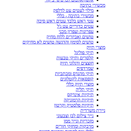
מכשירי כתיבה
מילוי לעטים עט לדלפק
מכשירי כתיבה - כללי
עטי ראש בלבד עטים ראש סיכה
עטים כדוריים עט ג'ל
עפרונות ועפרון מכני
טושים ואביזרים ללוח מחיק
טושים לסימון והדגשה טושים לא מחיקים
מוצרי תיוק
תיקי פוליגל
קלסרים ותיקי טבעות
חוצצים ודגלוני תיוק
שמרדפים
תיקי מהנדס ומכתביות
קופסאות לקטלוגים
מוצרי תיוק כללי
תיקי תליה
תיקיות אינדקס
תיקיות הרמוניקה
תיקיות פלסטיק וקרטון
ניירת משרדית
נייר צילום לבן וצבעוני
מזכריות ונייר ממו
מדבקות ומחזקי חורים