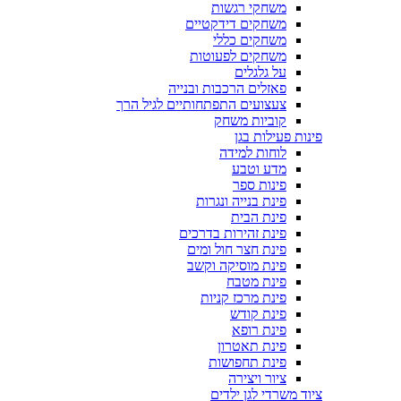
משחקי רגשות
משחקים דידקטיים
משחקים כללי
משחקים לפעוטות
על גלגלים
פאזלים הרכבות ובנייה
צעצועים התפתחותיים לגיל הרך
קוביות משחק
פינות פעילות בגן
לוחות למידה
מדע וטבע
פינות ספר
פינת בנייה ונגרות
פינת הבית
פינת זהירות בדרכים
פינת חצר חול ומים
פינת מוסיקה וקשב
פינת מטבח
פינת מרכז קניות
פינת קודש
פינת רופא
פינת תאטרון
פינת תחפושות
ציור ויצירה
ציוד משרדי לגן ילדים