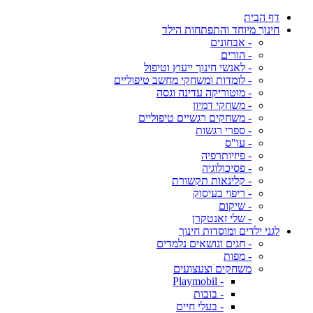
דף הבית
חינוך מיוחד והתפתחות הילד
- אבחונים
- הורים
- לאנשי חינוך ייעוץ וטיפול
- לומדות ומשחקי מחשב טיפוליים
- מוטוריקה עדינה וגסה
- משחקי דמיון
- משחקים רגשיים טיפוליים
- ספרי רגשות
- עו"ס
- פיזיותרפיה
- פסיכולוגיה
- קלינאות תקשורת
- ריפוי בעיסוק
- שיקום
- שלי זאנטקרן
לגני ילדים ומוסדות חינוך
- חגים ונושאים נלמדים
- מפות
משחקים וצעצועים
- Playmobil
- בובות
- בעלי חיים