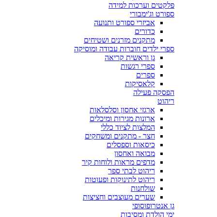
פלקטים וערכות למידה
ספורט וג'ימבורי
אביזרי ספורט ותנועה
כדורים
מתקנים מזרנים ושטיחים
ספרי ילדים חוברות עבודה ומוסיקה
גן וראשית קריאה
ספרי רגשות
ספרים
קלאסיקות
הפסקה פעילה
ריהוט
ארגזי אחסון וסלסלאות
ארונות מגירות ומיכלים
המלצות לציוד כללי
חצר - מתקנים ומשחקים
כיסאות וספסלים
מבואה ואחסון
מדפים מראות ולוחות קיר
ריהוט לבתי ספר
ריהוט לתינוקות ופעוטות
שולחנות
שערים מעוצבים וחציצות
גן אנטרופוסופי
ימי הולדת ומסיבות