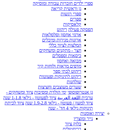
ספרי ילדים חוברות עבודה ומוסיקה
גן וראשית קריאה
ספרי רגשות
ספרים
קלאסיקות
הפסקה פעילה
ריהוט
ארגזי אחסון וסלסלאות
ארונות מגירות ומיכלים
המלצות לציוד כללי
חצר - מתקנים ומשחקים
כיסאות וספסלים
מבואה ואחסון
מדפים מראות ולוחות קיר
ריהוט לבתי ספר
ריהוט לתינוקות ופעוטות
שולחנות
שערים מעוצבים וחציצות
גן אנטרופוסופי
ימי הולדת ומסיבות
ציוד ומשחקים -
ערבית اللغة العربية
ציוד לפעוטון - גילאי 1-1.8 שנה
ציוד למעון / פעוטון - גילאי 1.9-2.8 שנה
ציוד לכיתת
תינוקות גילאי 4 חד' - שנה
יצירה ואומנות
נייר ומוצריו
בלוק ציור
בריסטולים