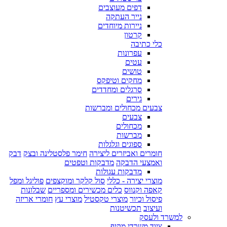
דפים מעוצבים
נייר העתקה
ניירות מיוחדים
קרטון
כלי כתיבה
עפרונות
עטים
טושים
מחקים וטיפקס
סרגלים ומחדדים
גירים
צבעים מכחולים ומברשות
צבעים
מכחולים
מברשות
ספוגים וגלגלות
חומרים ואביזרים ליצירה
חימר פלסטלינה ובצק
דבק
ואמצעי הדבקה
מדבקות וטפטים
מדבקות עגולות
מוצרי יצירה - כללי
סול קלקר ומוקצפים
פוליגל ומפל
קאפה וקנווס
כלים מכשירים ומספריים
שבלונות
פיסול וכיור
מוצרי טקסטיל
מוצרי עץ
חומרי אריזה
ועיצוב
תכשיטנות
למשרד ולעסק
ציוד משרדי מקיף