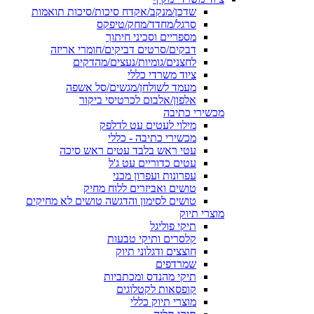
שדכן/מנקב/אקדח סיכות/סיכות תואמות
סרגל/מחדד/מחק/טיפקס
מספריים וסכיני חיתוך
דבקים/סרטים דביקים/חומרי אריזה
לחצנים/גומיות/נעצים/מהדקים
ציוד משרדי כללי
מעמד לשולחן/מגשים/סל אשפה
אלפון/אלבום לכרטיסי ביקור
מכשירי כתיבה
מילוי לעטים עט לדלפק
מכשירי כתיבה - כללי
עטי ראש בלבד עטים ראש סיכה
עטים כדוריים עט ג'ל
עפרונות ועפרון מכני
טושים ואביזרים ללוח מחיק
טושים לסימון והדגשה טושים לא מחיקים
מוצרי תיוק
תיקי פוליגל
קלסרים ותיקי טבעות
חוצצים ודגלוני תיוק
שמרדפים
תיקי מהנדס ומכתביות
קופסאות לקטלוגים
מוצרי תיוק כללי