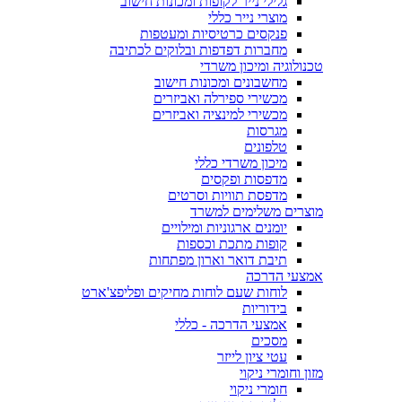
גלילי נייר לקופות ומכונות חישוב
מוצרי נייר כללי
פנקסים כרטיסיות ומעטפות
מחברות דפדפות ובלוקים לכתיבה
טכנולוגיה ומיכון משרדי
מחשבונים ומכונות חישוב
מכשירי ספירלה ואביזרים
מכשירי למינציה ואביזרים
מגרסות
טלפונים
מיכון משרדי כללי
מדפסות ופקסים
מדפסת תוויות וסרטים
מוצרים משלימים למשרד
יומנים ארגוניות ומילויים
קופות מתכת וכספות
תיבת דואר וארון מפתחות
אמצעי הדרכה
לוחות שעם לוחות מחיקים ופליפצ'ארט
בידוריות
אמצעי הדרכה - כללי
מסכים
עטי ציון לייזר
מזון וחומרי ניקוי
חומרי ניקוי