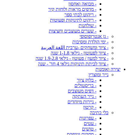
- מבואה ואחסון
- מדפים מראות ולוחות קיר
- ריהוט לבתי ספר
- ריהוט לתינוקות ופעוטות
- שולחנות
- שערים מעוצבים וחציצות
- גן אנטרופוסופי
- ימי הולדת ומסיבות
- ציוד ומשחקים -ערבית اللغة العربية
- ציוד לפעוטון - גילאי 1-1.8 שנה
- ציוד למעון / פעוטון - גילאי 1.9-2.8 שנה
- ציוד לכיתת תינוקות גילאי 4 חד' - שנה
יצירה ואומנות
נייר ומוצריו
- בלוק ציור
- בריסטולים
- דפים מעוצבים
- נייר העתקה
- ניירות מיוחדים
- קרטון
כלי כתיבה
- עפרונות
- עטים
- טושים
- מחקים וטיפקס