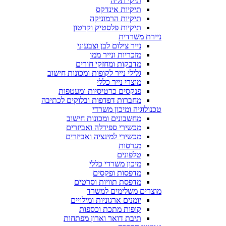
תיקי תליה
תיקיות אינדקס
תיקיות הרמוניקה
תיקיות פלסטיק וקרטון
ניירת משרדית
נייר צילום לבן וצבעוני
מזכריות ונייר ממו
מדבקות ומחזקי חורים
גלילי נייר לקופות ומכונות חישוב
מוצרי נייר כללי
פנקסים כרטיסיות ומעטפות
מחברות דפדפות ובלוקים לכתיבה
טכנולוגיה ומיכון משרדי
מחשבונים ומכונות חישוב
מכשירי ספירלה ואביזרים
מכשירי למינציה ואביזרים
מגרסות
טלפונים
מיכון משרדי כללי
מדפסות ופקסים
מדפסת תוויות וסרטים
מוצרים משלימים למשרד
יומנים ארגוניות ומילויים
קופות מתכת וכספות
תיבת דואר וארון מפתחות