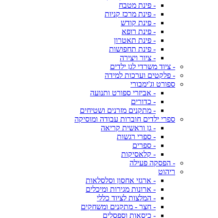
- פינת מטבח
- פינת מרכז קניות
- פינת קודש
- פינת רופא
- פינת תאטרון
- פינת תחפושות
- ציור ויצירה
- ציוד משרדי לגן ילדים
- פלקטים וערכות למידה
ספורט וג'ימבורי
- אביזרי ספורט ותנועה
- כדורים
- מתקנים מזרנים ושטיחים
ספרי ילדים חוברות עבודה ומוסיקה
- גן וראשית קריאה
- ספרי רגשות
- ספרים
- קלאסיקות
- הפסקה פעילה
ריהוט
- ארגזי אחסון וסלסלאות
- ארונות מגירות ומיכלים
- המלצות לציוד כללי
- חצר - מתקנים ומשחקים
- כיסאות וספסלים