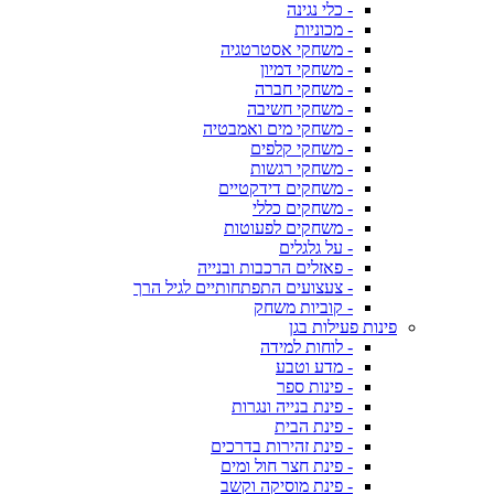
- כלי נגינה
- מכוניות
- משחקי אסטרטגיה
- משחקי דמיון
- משחקי חברה
- משחקי חשיבה
- משחקי מים ואמבטיה
- משחקי קלפים
- משחקי רגשות
- משחקים דידקטיים
- משחקים כללי
- משחקים לפעוטות
- על גלגלים
- פאזלים הרכבות ובנייה
- צעצועים התפתחותיים לגיל הרך
- קוביות משחק
פינות פעילות בגן
- לוחות למידה
- מדע וטבע
- פינות ספר
- פינת בנייה ונגרות
- פינת הבית
- פינת זהירות בדרכים
- פינת חצר חול ומים
- פינת מוסיקה וקשב