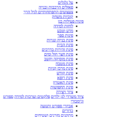
על גלגלים
פאזלים הרכבות ובנייה
צעצועים התפתחותיים לגיל הרך
קוביות משחק
פינות פעילות בגן
לוחות למידה
מדע וטבע
פינות ספר
פינת בנייה ונגרות
פינת הבית
פינת זהירות בדרכים
פינת חצר חול ומים
פינת מוסיקה וקשב
פינת מטבח
פינת מרכז קניות
פינת קודש
פינת רופא
פינת תאטרון
פינת תחפושות
ציור ויצירה
ציוד משרדי לגן ילדים
פלקטים וערכות למידה
ספורט
וג'ימבורי
אביזרי ספורט ותנועה
כדורים
מתקנים מזרנים ושטיחים