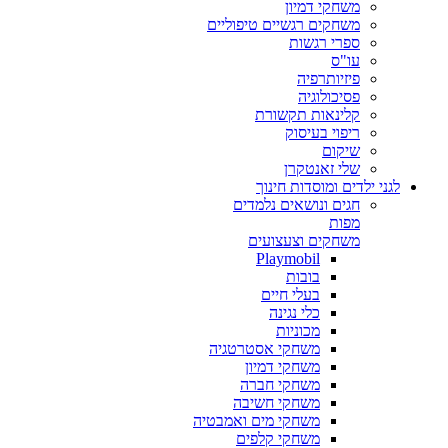
משחקי דמיון
משחקים רגשיים טיפוליים
ספרי רגשות
עו"ס
פיזיותרפיה
פסיכולוגיה
קלינאות תקשורת
ריפוי בעיסוק
שיקום
שלי זאנטקרן
לגני ילדים ומוסדות חינוך
חגים ונושאים נלמדים
מפות
משחקים וצעצועים
Playmobil
בובות
בעלי חיים
כלי נגינה
מכוניות
משחקי אסטרטגיה
משחקי דמיון
משחקי חברה
משחקי חשיבה
משחקי מים ואמבטיה
משחקי קלפים