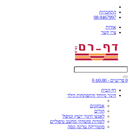
התחברות
08-9467997
אודות
צרו קשר
0 פריט\ים - ₪0.00
0
דף הבית
חינוך מיוחד והתפתחות הילד
אבחונים
הורים
לאנשי חינוך ייעוץ וטיפול
לומדות ומשחקי מחשב טיפוליים
מוטוריקה עדינה וגסה