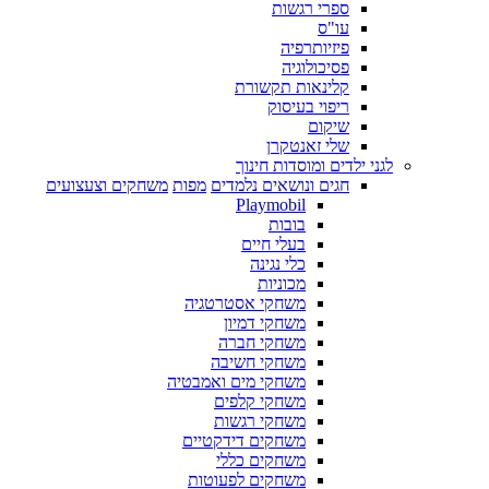
ספרי רגשות
עו"ס
פיזיותרפיה
פסיכולוגיה
קלינאות תקשורת
ריפוי בעיסוק
שיקום
שלי זאנטקרן
לגני ילדים ומוסדות חינוך
חגים ונושאים נלמדים
מפות
משחקים וצעצועים
Playmobil
בובות
בעלי חיים
כלי נגינה
מכוניות
משחקי אסטרטגיה
משחקי דמיון
משחקי חברה
משחקי חשיבה
משחקי מים ואמבטיה
משחקי קלפים
משחקי רגשות
משחקים דידקטיים
משחקים כללי
משחקים לפעוטות