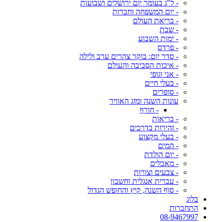
- ל"ג בעומר יום ירושלים ושבועות
- יום המשפחה וחברות
- בריאת העולם
- שבת
- ימות השבוע
- פרדס
- סדר יום: בוקר צהרים ערב ולילה
- איכות הסביבה והעולם
- אני וגופי
- בעלי חיים
- סופרים
עונות השנה ומזג האוויר
- חורף
- בריאות
- זהירות בדרכים
- בעלי מקצוע
- המים
- יום הולדת
- מאכלים
- צבעים וצורות
- עברית אנגלית וחשבון
- סוף השנה, קיץ והחופש הגדול
בלוג
התחברות
08-9467997