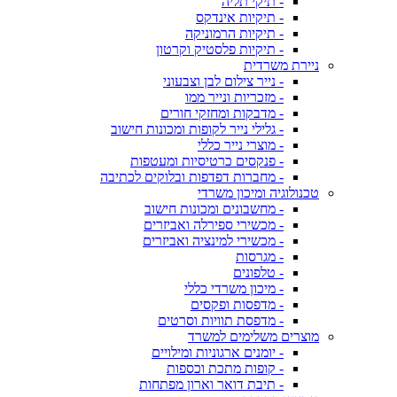
- תיקי תליה
- תיקיות אינדקס
- תיקיות הרמוניקה
- תיקיות פלסטיק וקרטון
ניירת משרדית
- נייר צילום לבן וצבעוני
- מזכריות ונייר ממו
- מדבקות ומחזקי חורים
- גלילי נייר לקופות ומכונות חישוב
- מוצרי נייר כללי
- פנקסים כרטיסיות ומעטפות
- מחברות דפדפות ובלוקים לכתיבה
טכנולוגיה ומיכון משרדי
- מחשבונים ומכונות חישוב
- מכשירי ספירלה ואביזרים
- מכשירי למינציה ואביזרים
- מגרסות
- טלפונים
- מיכון משרדי כללי
- מדפסות ופקסים
- מדפסת תוויות וסרטים
מוצרים משלימים למשרד
- יומנים ארגוניות ומילויים
- קופות מתכת וכספות
- תיבת דואר וארון מפתחות