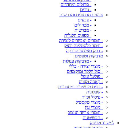
- סרגלים ומחדדים
- גירים
צבעים מכחולים ומברשות
- צבעים
- מכחולים
- מברשות
- ספוגים וגלגלות
- חומרים ואביזרים ליצירה
- חימר פלסטלינה ובצק
- דבק ואמצעי הדבקה
מדבקות וטפטים
- מדבקות עגולות
- מוצרי יצירה - כללי
- סול קלקר ומוקצפים
- פוליגל ומפל
- קאפה וקנווס
- כלים מכשירים ומספריים
- שבלונות
- פיסול וכיור
- מוצרי טקסטיל
- מוצרי עץ
- חומרי אריזה ועיצוב
- תכשיטנות
למשרד ולעסק
ציוד משרדי מקיף