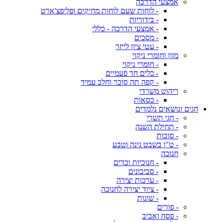
אמצעי הדרכה
- לוחות שעם לוחות מחיקים ופליפצ'ארט
- בידוריות
- אמצעי הדרכה - כללי
- מסכים
- עטי ציון לייזר
מזון וחומרי ניקוי
- חומרי ניקוי
- כלים חד פעמיים
- קפה תה סוכר וחלב עמיד
ריהוט משרדי
- כסאות
חגים ונושאים נלמדים
- חגי תשרי
- תחילת השנה
- סוכות
- ט"ו בשבט גינה וטבע
חנוכה
- חנוכיות וכדים
- סביבונים
- ערכות יצירה
- ציוד יצירה לחנוכה
- שונות
- פורים
- פסח ואביב