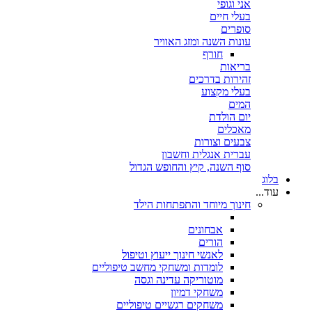
אני וגופי
בעלי חיים
סופרים
עונות השנה ומזג האוויר
חורף
בריאות
זהירות בדרכים
בעלי מקצוע
המים
יום הולדת
מאכלים
צבעים וצורות
עברית אנגלית וחשבון
סוף השנה, קיץ והחופש הגדול
בלוג
עוד...
חינוך מיוחד והתפתחות הילד
אבחונים
הורים
לאנשי חינוך ייעוץ וטיפול
לומדות ומשחקי מחשב טיפוליים
מוטוריקה עדינה וגסה
משחקי דמיון
משחקים רגשיים טיפוליים