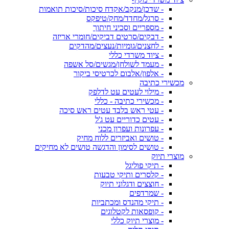
- שדכן/מנקב/אקדח סיכות/סיכות תואמות
- סרגל/מחדד/מחק/טיפקס
- מספריים וסכיני חיתוך
- דבקים/סרטים דביקים/חומרי אריזה
- לחצנים/גומיות/נעצים/מהדקים
- ציוד משרדי כללי
- מעמד לשולחן/מגשים/סל אשפה
- אלפון/אלבום לכרטיסי ביקור
מכשירי כתיבה
- מילוי לעטים עט לדלפק
- מכשירי כתיבה - כללי
- עטי ראש בלבד עטים ראש סיכה
- עטים כדוריים עט ג'ל
- עפרונות ועפרון מכני
- טושים ואביזרים ללוח מחיק
- טושים לסימון והדגשה טושים לא מחיקים
מוצרי תיוק
- תיקי פוליגל
- קלסרים ותיקי טבעות
- חוצצים ודגלוני תיוק
- שמרדפים
- תיקי מהנדס ומכתביות
- קופסאות לקטלוגים
- מוצרי תיוק כללי