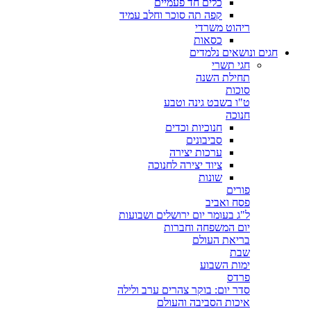
כלים חד פעמיים
קפה תה סוכר וחלב עמיד
ריהוט משרדי
כסאות
חגים ונושאים נלמדים
חגי תשרי
תחילת השנה
סוכות
ט"ו בשבט גינה וטבע
חנוכה
חנוכיות וכדים
סביבונים
ערכות יצירה
ציוד יצירה לחנוכה
שונות
פורים
פסח ואביב
ל"ג בעומר יום ירושלים ושבועות
יום המשפחה וחברות
בריאת העולם
שבת
ימות השבוע
פרדס
סדר יום: בוקר צהרים ערב ולילה
איכות הסביבה והעולם