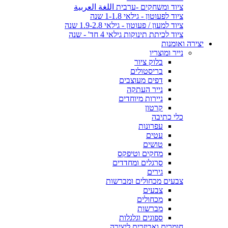
ציוד ומשחקים -ערבית اللغة العربية
ציוד לפעוטון - גילאי 1-1.8 שנה
ציוד למעון / פעוטון - גילאי 1.9-2.8 שנה
ציוד לכיתת תינוקות גילאי 4 חד' - שנה
יצירה ואומנות
נייר ומוצריו
בלוק ציור
בריסטולים
דפים מעוצבים
נייר העתקה
ניירות מיוחדים
קרטון
כלי כתיבה
עפרונות
עטים
טושים
מחקים וטיפקס
סרגלים ומחדדים
גירים
צבעים מכחולים ומברשות
צבעים
מכחולים
מברשות
ספוגים וגלגלות
חומרים ואביזרים ליצירה