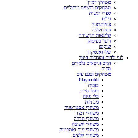
משחקי דמיון
משחקים רגשיים טיפוליים
ספרי רגשות
עו"ס
פיזיותרפיה
פסיכולוגיה
קלינאות תקשורת
ריפוי בעיסוק
שיקום
שלי זאנטקרן
לגני ילדים ומוסדות חינוך
חגים ונושאים נלמדים
מפות
משחקים וצעצועים
Playmobil
בובות
בעלי חיים
כלי נגינה
מכוניות
משחקי אסטרטגיה
משחקי דמיון
משחקי חברה
משחקי חשיבה
משחקי מים ואמבטיה
משחקי קלפים