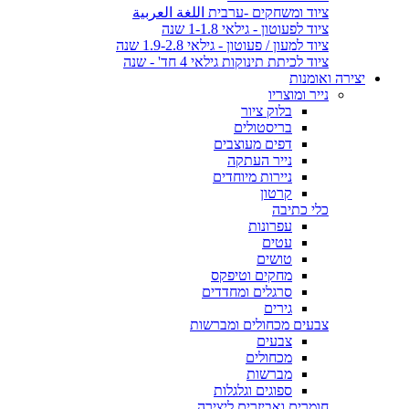
ציוד ומשחקים -ערבית اللغة العربية
ציוד לפעוטון - גילאי 1-1.8 שנה
ציוד למעון / פעוטון - גילאי 1.9-2.8 שנה
ציוד לכיתת תינוקות גילאי 4 חד' - שנה
יצירה ואומנות
נייר ומוצריו
בלוק ציור
בריסטולים
דפים מעוצבים
נייר העתקה
ניירות מיוחדים
קרטון
כלי כתיבה
עפרונות
עטים
טושים
מחקים וטיפקס
סרגלים ומחדדים
גירים
צבעים מכחולים ומברשות
צבעים
מכחולים
מברשות
ספוגים וגלגלות
חומרים ואביזרים ליצירה