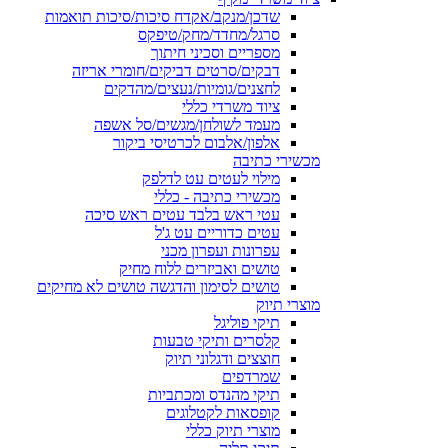
שדכן/מנקב/אקדח סיכות/סיכות תואמות
סרגל/מחדד/מחק/טיפקס
מספריים וסכיני חיתוך
דבקים/סרטים דביקים/חומרי אריזה
לחצנים/גומיות/נעצים/מהדקים
ציוד משרדי כללי
מעמד לשולחן/מגשים/סל אשפה
אלפון/אלבום לכרטיסי ביקור
מכשירי כתיבה
מילוי לעטים עט לדלפק
מכשירי כתיבה - כללי
עטי ראש בלבד עטים ראש סיכה
עטים כדוריים עט ג'ל
עפרונות ועפרון מכני
טושים ואביזרים ללוח מחיק
טושים לסימון והדגשה טושים לא מחיקים
מוצרי תיוק
תיקי פוליגל
קלסרים ותיקי טבעות
חוצצים ודגלוני תיוק
שמרדפים
תיקי מהנדס ומכתביות
קופסאות לקטלוגים
מוצרי תיוק כללי