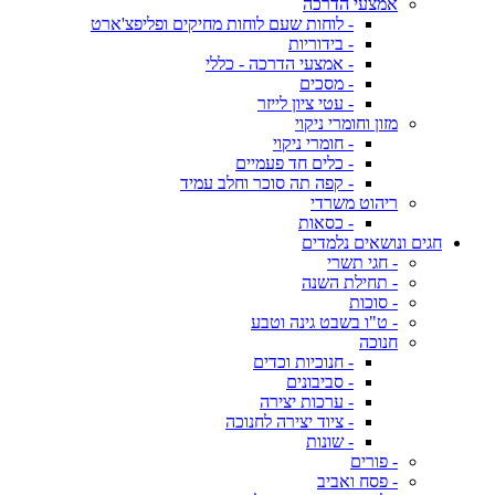
אמצעי הדרכה
- לוחות שעם לוחות מחיקים ופליפצ'ארט
- בידוריות
- אמצעי הדרכה - כללי
- מסכים
- עטי ציון לייזר
מזון וחומרי ניקוי
- חומרי ניקוי
- כלים חד פעמיים
- קפה תה סוכר וחלב עמיד
ריהוט משרדי
- כסאות
חגים ונושאים נלמדים
- חגי תשרי
- תחילת השנה
- סוכות
- ט"ו בשבט גינה וטבע
חנוכה
- חנוכיות וכדים
- סביבונים
- ערכות יצירה
- ציוד יצירה לחנוכה
- שונות
- פורים
- פסח ואביב