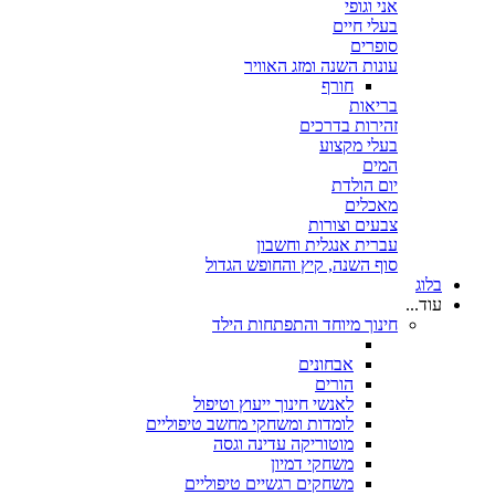
אני וגופי
בעלי חיים
סופרים
עונות השנה ומזג האוויר
חורף
בריאות
זהירות בדרכים
בעלי מקצוע
המים
יום הולדת
מאכלים
צבעים וצורות
עברית אנגלית וחשבון
סוף השנה, קיץ והחופש הגדול
בלוג
עוד...
חינוך מיוחד והתפתחות הילד
אבחונים
הורים
לאנשי חינוך ייעוץ וטיפול
לומדות ומשחקי מחשב טיפוליים
מוטוריקה עדינה וגסה
משחקי דמיון
משחקים רגשיים טיפוליים