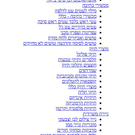
מכשירי כתיבה
מילוי לעטים עט לדלפק
מכשירי כתיבה - כללי
עטי ראש בלבד עטים ראש סיכה
עטים כדוריים עט ג'ל
עפרונות ועפרון מכני
טושים ואביזרים ללוח מחיק
טושים לסימון והדגשה טושים לא מחיקים
מוצרי תיוק
תיקי פוליגל
קלסרים ותיקי טבעות
חוצצים ודגלוני תיוק
שמרדפים
תיקי מהנדס ומכתביות
קופסאות לקטלוגים
מוצרי תיוק כללי
תיקי תליה
תיקיות אינדקס
תיקיות הרמוניקה
תיקיות פלסטיק וקרטון
ניירת משרדית
נייר צילום לבן וצבעוני
מזכריות ונייר ממו
מדבקות ומחזקי חורים