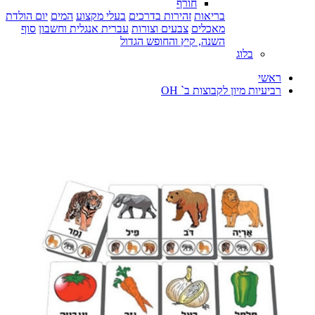
חורף
בריאות
זהירות בדרכים
בעלי מקצוע
המים
יום הולדת
מאכלים
צבעים וצורות
עברית אנגלית וחשבון
סוף
השנה, קיץ והחופש הגדול
בלוג
ראשי
רביעיות מיון לקבוצות ב` OH