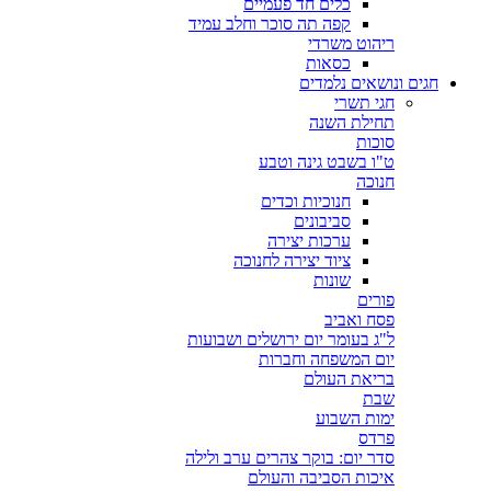
כלים חד פעמיים
קפה תה סוכר וחלב עמיד
ריהוט משרדי
כסאות
חגים ונושאים נלמדים
חגי תשרי
תחילת השנה
סוכות
ט"ו בשבט גינה וטבע
חנוכה
חנוכיות וכדים
סביבונים
ערכות יצירה
ציוד יצירה לחנוכה
שונות
פורים
פסח ואביב
ל"ג בעומר יום ירושלים ושבועות
יום המשפחה וחברות
בריאת העולם
שבת
ימות השבוע
פרדס
סדר יום: בוקר צהרים ערב ולילה
איכות הסביבה והעולם