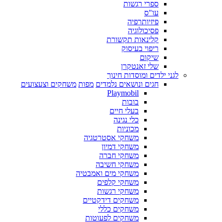
ספרי רגשות
עו"ס
פיזיותרפיה
פסיכולוגיה
קלינאות תקשורת
ריפוי בעיסוק
שיקום
שלי זאנטקרן
לגני ילדים ומוסדות חינוך
חגים ונושאים נלמדים
מפות
משחקים וצעצועים
Playmobil
בובות
בעלי חיים
כלי נגינה
מכוניות
משחקי אסטרטגיה
משחקי דמיון
משחקי חברה
משחקי חשיבה
משחקי מים ואמבטיה
משחקי קלפים
משחקי רגשות
משחקים דידקטיים
משחקים כללי
משחקים לפעוטות