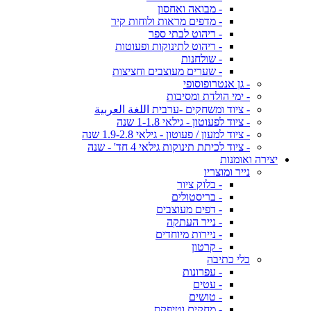
- מבואה ואחסון
- מדפים מראות ולוחות קיר
- ריהוט לבתי ספר
- ריהוט לתינוקות ופעוטות
- שולחנות
- שערים מעוצבים וחציצות
- גן אנטרופוסופי
- ימי הולדת ומסיבות
- ציוד ומשחקים -ערבית اللغة العربية
- ציוד לפעוטון - גילאי 1-1.8 שנה
- ציוד למעון / פעוטון - גילאי 1.9-2.8 שנה
- ציוד לכיתת תינוקות גילאי 4 חד' - שנה
יצירה ואומנות
נייר ומוצריו
- בלוק ציור
- בריסטולים
- דפים מעוצבים
- נייר העתקה
- ניירות מיוחדים
- קרטון
כלי כתיבה
- עפרונות
- עטים
- טושים
- מחקים וטיפקס