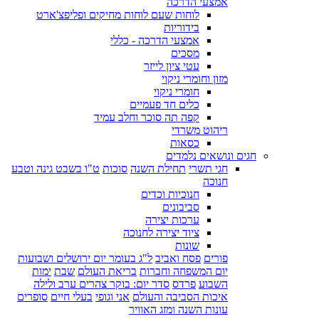
אמצעי הדרכה
לוחות שעם לוחות מחיקים ופליפצ'ארט
בידוריות
אמצעי הדרכה - כללי
מסכים
עטי ציון לייזר
מזון וחומרי ניקוי
חומרי ניקוי
כלים חד פעמיים
קפה תה סוכר וחלב עמיד
ריהוט משרדי
כסאות
חגים ונושאים נלמדים
חגי תשרי
תחילת השנה
סוכות
ט"ו בשבט גינה וטבע
חנוכה
חנוכיות וכדים
סביבונים
ערכות יצירה
ציוד יצירה לחנוכה
שונות
פורים
פסח ואביב
ל"ג בעומר יום ירושלים ושבועות
יום המשפחה וחברות
בריאת העולם
שבת
ימות
השבוע
פרדס
סדר יום: בוקר צהרים ערב ולילה
איכות הסביבה והעולם
אני וגופי
בעלי חיים
סופרים
עונות השנה ומזג האוויר