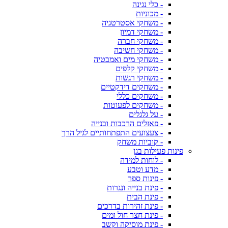
- כלי נגינה
- מכוניות
- משחקי אסטרטגיה
- משחקי דמיון
- משחקי חברה
- משחקי חשיבה
- משחקי מים ואמבטיה
- משחקי קלפים
- משחקי רגשות
- משחקים דידקטיים
- משחקים כללי
- משחקים לפעוטות
- על גלגלים
- פאזלים הרכבות ובנייה
- צעצועים התפתחותיים לגיל הרך
- קוביות משחק
פינות פעילות בגן
- לוחות למידה
- מדע וטבע
- פינות ספר
- פינת בנייה ונגרות
- פינת הבית
- פינת זהירות בדרכים
- פינת חצר חול ומים
- פינת מוסיקה וקשב