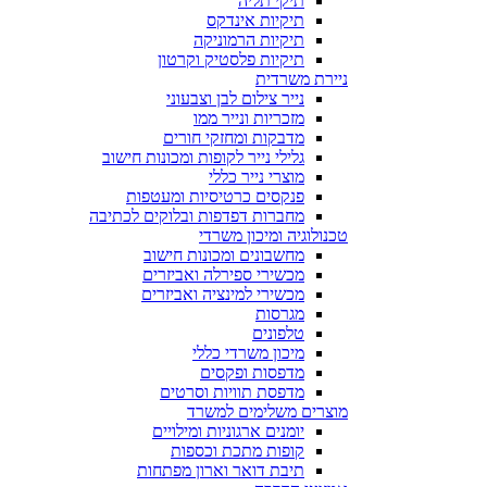
תיקי תליה
תיקיות אינדקס
תיקיות הרמוניקה
תיקיות פלסטיק וקרטון
ניירת משרדית
נייר צילום לבן וצבעוני
מזכריות ונייר ממו
מדבקות ומחזקי חורים
גלילי נייר לקופות ומכונות חישוב
מוצרי נייר כללי
פנקסים כרטיסיות ומעטפות
מחברות דפדפות ובלוקים לכתיבה
טכנולוגיה ומיכון משרדי
מחשבונים ומכונות חישוב
מכשירי ספירלה ואביזרים
מכשירי למינציה ואביזרים
מגרסות
טלפונים
מיכון משרדי כללי
מדפסות ופקסים
מדפסת תוויות וסרטים
מוצרים משלימים למשרד
יומנים ארגוניות ומילויים
קופות מתכת וכספות
תיבת דואר וארון מפתחות