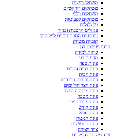
משחקי רגשות
משחקים דידקטיים
משחקים כללי
משחקים לפעוטות
על גלגלים
פאזלים הרכבות ובנייה
צעצועים התפתחותיים לגיל הרך
קוביות משחק
פינות פעילות בגן
לוחות למידה
מדע וטבע
פינות ספר
פינת בנייה ונגרות
פינת הבית
פינת זהירות בדרכים
פינת חצר חול ומים
פינת מוסיקה וקשב
פינת מטבח
פינת מרכז קניות
פינת קודש
פינת רופא
פינת תאטרון
פינת תחפושות
ציור ויצירה
ציוד משרדי לגן ילדים