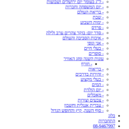
- ל"ג בעומר יום ירושלים ושבועות
- יום המשפחה וחברות
- בריאת העולם
- שבת
- ימות השבוע
- פרדס
- סדר יום: בוקר צהרים ערב ולילה
- איכות הסביבה והעולם
- אני וגופי
- בעלי חיים
- סופרים
עונות השנה ומזג האוויר
- חורף
- בריאות
- זהירות בדרכים
- בעלי מקצוע
- המים
- יום הולדת
- מאכלים
- צבעים וצורות
- עברית אנגלית וחשבון
- סוף השנה, קיץ והחופש הגדול
בלוג
התחברות
08-9467997