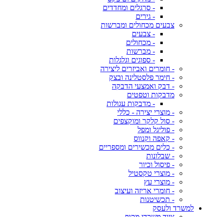
- סרגלים ומחדדים
- גירים
צבעים מכחולים ומברשות
- צבעים
- מכחולים
- מברשות
- ספוגים וגלגלות
- חומרים ואביזרים ליצירה
- חימר פלסטלינה ובצק
- דבק ואמצעי הדבקה
מדבקות וטפטים
- מדבקות עגולות
- מוצרי יצירה - כללי
- סול קלקר ומוקצפים
- פוליגל ומפל
- קאפה וקנווס
- כלים מכשירים ומספריים
- שבלונות
- פיסול וכיור
- מוצרי טקסטיל
- מוצרי עץ
- חומרי אריזה ועיצוב
- תכשיטנות
למשרד ולעסק
ציוד משרדי מקיף