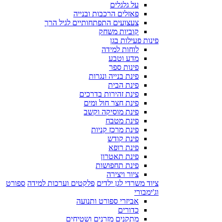
על גלגלים
פאזלים הרכבות ובנייה
צעצועים התפתחותיים לגיל הרך
קוביות משחק
פינות פעילות בגן
לוחות למידה
מדע וטבע
פינות ספר
פינת בנייה ונגרות
פינת הבית
פינת זהירות בדרכים
פינת חצר חול ומים
פינת מוסיקה וקשב
פינת מטבח
פינת מרכז קניות
פינת קודש
פינת רופא
פינת תאטרון
פינת תחפושות
ציור ויצירה
ציוד משרדי לגן ילדים
פלקטים וערכות למידה
ספורט
וג'ימבורי
אביזרי ספורט ותנועה
כדורים
מתקנים מזרנים ושטיחים