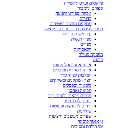
פלקטים וערכות למידה
ספורט וג'ימבורי
אביזרי ספורט ותנועה
כדורים
מתקנים מזרנים ושטיחים
ספרי ילדים חוברות עבודה ומוסיקה
גן וראשית קריאה
ספרי רגשות
ספרים
קלאסיקות
הפסקה פעילה
ריהוט
ארגזי אחסון וסלסלאות
ארונות מגירות ומיכלים
המלצות לציוד כללי
חצר - מתקנים ומשחקים
כיסאות וספסלים
מבואה ואחסון
מדפים מראות ולוחות קיר
ריהוט לבתי ספר
ריהוט לתינוקות ופעוטות
שולחנות
שערים מעוצבים וחציצות
גן אנטרופוסופי
ימי הולדת ומסיבות