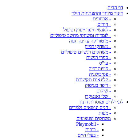
דף הבית
חינוך מיוחד והתפתחות הילד
- אבחונים
- הורים
- לאנשי חינוך ייעוץ וטיפול
- לומדות ומשחקי מחשב טיפוליים
- מוטוריקה עדינה וגסה
- משחקי דמיון
- משחקים רגשיים טיפוליים
- ספרי רגשות
- עו"ס
- פיזיותרפיה
- פסיכולוגיה
- קלינאות תקשורת
- ריפוי בעיסוק
- שיקום
- שלי זאנטקרן
לגני ילדים ומוסדות חינוך
- חגים ונושאים נלמדים
- מפות
משחקים וצעצועים
- Playmobil
- בובות
- בעלי חיים