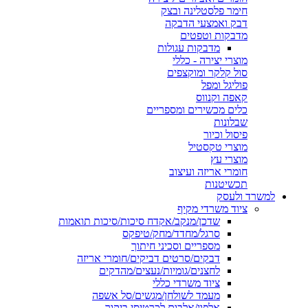
חימר פלסטלינה ובצק
דבק ואמצעי הדבקה
מדבקות וטפטים
מדבקות עגולות
מוצרי יצירה - כללי
סול קלקר ומוקצפים
פוליגל ומפל
קאפה וקנווס
כלים מכשירים ומספריים
שבלונות
פיסול וכיור
מוצרי טקסטיל
מוצרי עץ
חומרי אריזה ועיצוב
תכשיטנות
למשרד ולעסק
ציוד משרדי מקיף
שדכן/מנקב/אקדח סיכות/סיכות תואמות
סרגל/מחדד/מחק/טיפקס
מספריים וסכיני חיתוך
דבקים/סרטים דביקים/חומרי אריזה
לחצנים/גומיות/נעצים/מהדקים
ציוד משרדי כללי
מעמד לשולחן/מגשים/סל אשפה
אלפון/אלבום לכרטיסי ביקור