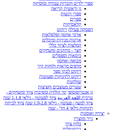
ספרי ילדים חוברות עבודה ומוסיקה
גן וראשית קריאה
ספרי רגשות
ספרים
קלאסיקות
הפסקה פעילה
ריהוט
ארגזי אחסון וסלסלאות
ארונות מגירות ומיכלים
המלצות לציוד כללי
חצר - מתקנים ומשחקים
כיסאות וספסלים
מבואה ואחסון
מדפים מראות ולוחות קיר
ריהוט לבתי ספר
ריהוט לתינוקות ופעוטות
שולחנות
שערים מעוצבים וחציצות
גן אנטרופוסופי
ימי הולדת ומסיבות
ציוד ומשחקים -
ערבית اللغة العربية
ציוד לפעוטון - גילאי 1-1.8 שנה
ציוד למעון / פעוטון - גילאי 1.9-2.8 שנה
ציוד לכיתת
תינוקות גילאי 4 חד' - שנה
יצירה ואומנות
נייר ומוצריו
בלוק ציור
בריסטולים