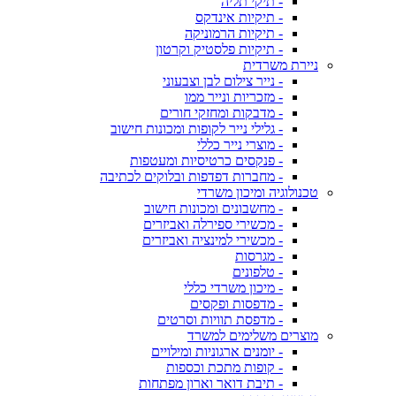
- תיקי תליה
- תיקיות אינדקס
- תיקיות הרמוניקה
- תיקיות פלסטיק וקרטון
ניירת משרדית
- נייר צילום לבן וצבעוני
- מזכריות ונייר ממו
- מדבקות ומחזקי חורים
- גלילי נייר לקופות ומכונות חישוב
- מוצרי נייר כללי
- פנקסים כרטיסיות ומעטפות
- מחברות דפדפות ובלוקים לכתיבה
טכנולוגיה ומיכון משרדי
- מחשבונים ומכונות חישוב
- מכשירי ספירלה ואביזרים
- מכשירי למינציה ואביזרים
- מגרסות
- טלפונים
- מיכון משרדי כללי
- מדפסות ופקסים
- מדפסת תוויות וסרטים
מוצרים משלימים למשרד
- יומנים ארגוניות ומילויים
- קופות מתכת וכספות
- תיבת דואר וארון מפתחות