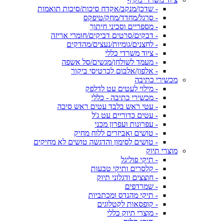
- שדכן/מנקב/אקדח סיכות/סיכות תואמות
- סרגל/מחדד/מחק/טיפקס
- מספריים וסכיני חיתוך
- דבקים/סרטים דביקים/חומרי אריזה
- לחצנים/גומיות/נעצים/מהדקים
- ציוד משרדי כללי
- מעמד לשולחן/מגשים/סל אשפה
- אלפון/אלבום לכרטיסי ביקור
מכשירי כתיבה
- מילוי לעטים עט לדלפק
- מכשירי כתיבה - כללי
- עטי ראש בלבד עטים ראש סיכה
- עטים כדוריים עט ג'ל
- עפרונות ועפרון מכני
- טושים ואביזרים ללוח מחיק
- טושים לסימון והדגשה טושים לא מחיקים
מוצרי תיוק
- תיקי פוליגל
- קלסרים ותיקי טבעות
- חוצצים ודגלוני תיוק
- שמרדפים
- תיקי מהנדס ומכתביות
- קופסאות לקטלוגים
- מוצרי תיוק כללי