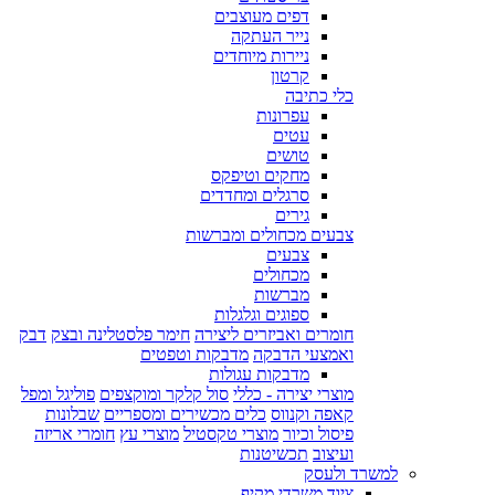
דפים מעוצבים
נייר העתקה
ניירות מיוחדים
קרטון
כלי כתיבה
עפרונות
עטים
טושים
מחקים וטיפקס
סרגלים ומחדדים
גירים
צבעים מכחולים ומברשות
צבעים
מכחולים
מברשות
ספוגים וגלגלות
חומרים ואביזרים ליצירה
חימר פלסטלינה ובצק
דבק
ואמצעי הדבקה
מדבקות וטפטים
מדבקות עגולות
מוצרי יצירה - כללי
סול קלקר ומוקצפים
פוליגל ומפל
קאפה וקנווס
כלים מכשירים ומספריים
שבלונות
פיסול וכיור
מוצרי טקסטיל
מוצרי עץ
חומרי אריזה
ועיצוב
תכשיטנות
למשרד ולעסק
ציוד משרדי מקיף