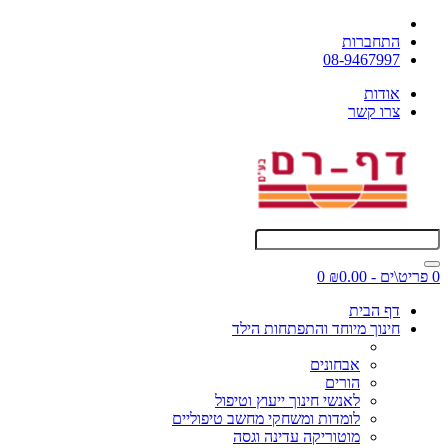
התחברות
08-9467997
אודות
צרו קשר
0 פריט\ים - ₪0.00
0
דף הבית
חינוך מיוחד והתפתחות הילד
אבחונים
הורים
לאנשי חינוך ייעוץ וטיפול
לומדות ומשחקי מחשב טיפוליים
מוטוריקה עדינה וגסה