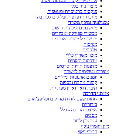
גלילי נייר לקופות ומכונות חישוב
מוצרי נייר כללי
פנקסים כרטיסיות ומעטפות
מחברות דפדפות ובלוקים לכתיבה
טכנולוגיה ומיכון משרדי
מחשבונים ומכונות חישוב
מכשירי ספירלה ואביזרים
מכשירי למינציה ואביזרים
מגרסות
טלפונים
מיכון משרדי כללי
מדפסות ופקסים
מדפסת תוויות וסרטים
מוצרים משלימים למשרד
יומנים ארגוניות ומילויים
קופות מתכת וכספות
תיבת דואר וארון מפתחות
אמצעי הדרכה
לוחות שעם לוחות מחיקים ופליפצ'ארט
בידוריות
אמצעי הדרכה - כללי
מסכים
עטי ציון לייזר
מזון וחומרי ניקוי
חומרי ניקוי