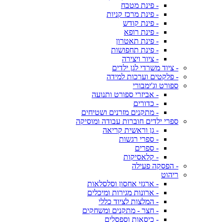
- פינת מטבח
- פינת מרכז קניות
- פינת קודש
- פינת רופא
- פינת תאטרון
- פינת תחפושות
- ציור ויצירה
- ציוד משרדי לגן ילדים
- פלקטים וערכות למידה
ספורט וג'ימבורי
- אביזרי ספורט ותנועה
- כדורים
- מתקנים מזרנים ושטיחים
ספרי ילדים חוברות עבודה ומוסיקה
- גן וראשית קריאה
- ספרי רגשות
- ספרים
- קלאסיקות
- הפסקה פעילה
ריהוט
- ארגזי אחסון וסלסלאות
- ארונות מגירות ומיכלים
- המלצות לציוד כללי
- חצר - מתקנים ומשחקים
- כיסאות וספסלים