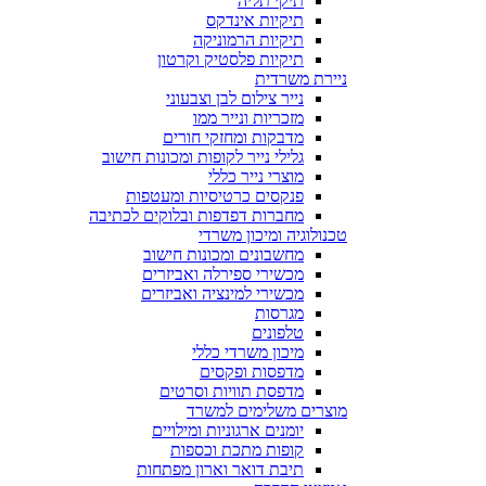
תיקי תליה
תיקיות אינדקס
תיקיות הרמוניקה
תיקיות פלסטיק וקרטון
ניירת משרדית
נייר צילום לבן וצבעוני
מזכריות ונייר ממו
מדבקות ומחזקי חורים
גלילי נייר לקופות ומכונות חישוב
מוצרי נייר כללי
פנקסים כרטיסיות ומעטפות
מחברות דפדפות ובלוקים לכתיבה
טכנולוגיה ומיכון משרדי
מחשבונים ומכונות חישוב
מכשירי ספירלה ואביזרים
מכשירי למינציה ואביזרים
מגרסות
טלפונים
מיכון משרדי כללי
מדפסות ופקסים
מדפסת תוויות וסרטים
מוצרים משלימים למשרד
יומנים ארגוניות ומילויים
קופות מתכת וכספות
תיבת דואר וארון מפתחות