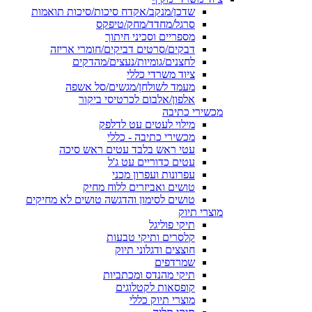
שדכן/מנקב/אקדח סיכות/סיכות תואמות
סרגל/מחדד/מחק/טיפקס
מספריים וסכיני חיתוך
דבקים/סרטים דביקים/חומרי אריזה
לחצנים/גומיות/נעצים/מהדקים
ציוד משרדי כללי
מעמד לשולחן/מגשים/סל אשפה
אלפון/אלבום לכרטיסי ביקור
מכשירי כתיבה
מילוי לעטים עט לדלפק
מכשירי כתיבה - כללי
עטי ראש בלבד עטים ראש סיכה
עטים כדוריים עט ג'ל
עפרונות ועפרון מכני
טושים ואביזרים ללוח מחיק
טושים לסימון והדגשה טושים לא מחיקים
מוצרי תיוק
תיקי פוליגל
קלסרים ותיקי טבעות
חוצצים ודגלוני תיוק
שמרדפים
תיקי מהנדס ומכתביות
קופסאות לקטלוגים
מוצרי תיוק כללי