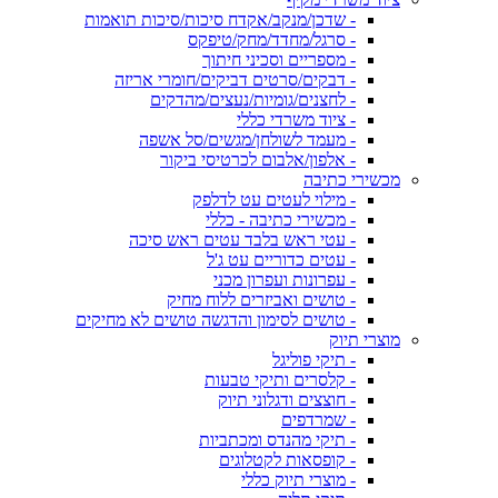
- שדכן/מנקב/אקדח סיכות/סיכות תואמות
- סרגל/מחדד/מחק/טיפקס
- מספריים וסכיני חיתוך
- דבקים/סרטים דביקים/חומרי אריזה
- לחצנים/גומיות/נעצים/מהדקים
- ציוד משרדי כללי
- מעמד לשולחן/מגשים/סל אשפה
- אלפון/אלבום לכרטיסי ביקור
מכשירי כתיבה
- מילוי לעטים עט לדלפק
- מכשירי כתיבה - כללי
- עטי ראש בלבד עטים ראש סיכה
- עטים כדוריים עט ג'ל
- עפרונות ועפרון מכני
- טושים ואביזרים ללוח מחיק
- טושים לסימון והדגשה טושים לא מחיקים
מוצרי תיוק
- תיקי פוליגל
- קלסרים ותיקי טבעות
- חוצצים ודגלוני תיוק
- שמרדפים
- תיקי מהנדס ומכתביות
- קופסאות לקטלוגים
- מוצרי תיוק כללי