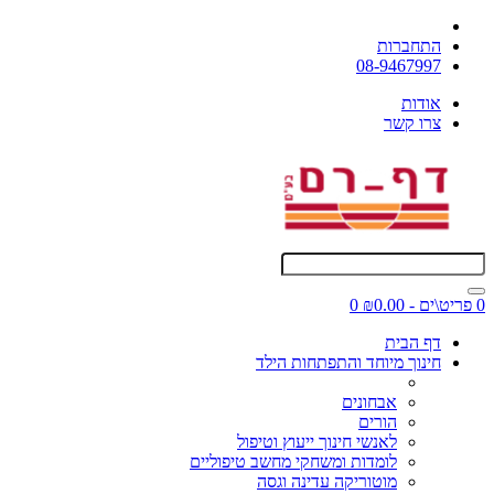
התחברות
08-9467997
אודות
צרו קשר
0 פריט\ים - ₪0.00
0
דף הבית
חינוך מיוחד והתפתחות הילד
אבחונים
הורים
לאנשי חינוך ייעוץ וטיפול
לומדות ומשחקי מחשב טיפוליים
מוטוריקה עדינה וגסה