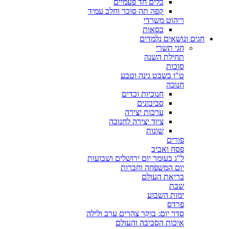
כלים חד פעמיים
קפה תה סוכר וחלב עמיד
ריהוט משרדי
כסאות
חגים ונושאים נלמדים
חגי תשרי
תחילת השנה
סוכות
ט"ו בשבט גינה וטבע
חנוכה
חנוכיות וכדים
סביבונים
ערכות יצירה
ציוד יצירה לחנוכה
שונות
פורים
פסח ואביב
ל"ג בעומר יום ירושלים ושבועות
יום המשפחה וחברות
בריאת העולם
שבת
ימות השבוע
פרדס
סדר יום: בוקר צהרים ערב ולילה
איכות הסביבה והעולם