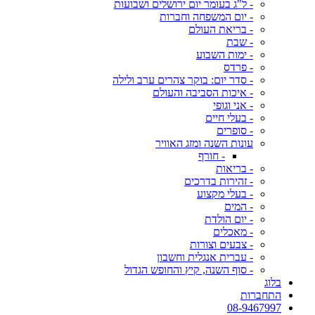
- ל"ג בעומר יום ירושלים ושבועות
- יום המשפחה וחברות
- בריאת העולם
- שבת
- ימות השבוע
- פרדס
- סדר יום: בוקר צהרים ערב ולילה
- איכות הסביבה והעולם
- אני וגופי
- בעלי חיים
- סופרים
עונות השנה ומזג האוויר
- חורף
- בריאות
- זהירות בדרכים
- בעלי מקצוע
- המים
- יום הולדת
- מאכלים
- צבעים וצורות
- עברית אנגלית וחשבון
- סוף השנה, קיץ והחופש הגדול
בלוג
התחברות
08-9467997