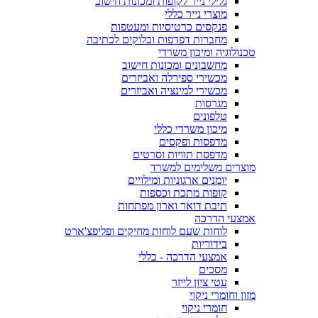
גלילי נייר לקופות ומכונות חישוב
מוצרי נייר כללי
פנקסים כרטיסיות ומעטפות
מחברות דפדפות ובלוקים לכתיבה
טכנולוגיה ומיכון משרדי
מחשבונים ומכונות חישוב
מכשירי ספירלה ואביזרים
מכשירי למינציה ואביזרים
מגרסות
טלפונים
מיכון משרדי כללי
מדפסות ופקסים
מדפסת תוויות וסרטים
מוצרים משלימים למשרד
יומנים ארגוניות ומילויים
קופות מתכת וכספות
תיבת דואר וארון מפתחות
אמצעי הדרכה
לוחות שעם לוחות מחיקים ופליפצ'ארט
בידוריות
אמצעי הדרכה - כללי
מסכים
עטי ציון לייזר
מזון וחומרי ניקוי
חומרי ניקוי