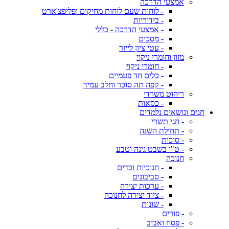
אמצעי הדרכה
- לוחות שעם לוחות מחיקים ופליפצ'ארט
- בידוריות
- אמצעי הדרכה - כללי
- מסכים
- עטי ציון לייזר
מזון וחומרי ניקוי
- חומרי ניקוי
- כלים חד פעמיים
- קפה תה סוכר וחלב עמיד
ריהוט משרדי
- כסאות
חגים ונושאים נלמדים
- חגי תשרי
- תחילת השנה
- סוכות
- ט"ו בשבט גינה וטבע
חנוכה
- חנוכיות וכדים
- סביבונים
- ערכות יצירה
- ציוד יצירה לחנוכה
- שונות
- פורים
- פסח ואביב