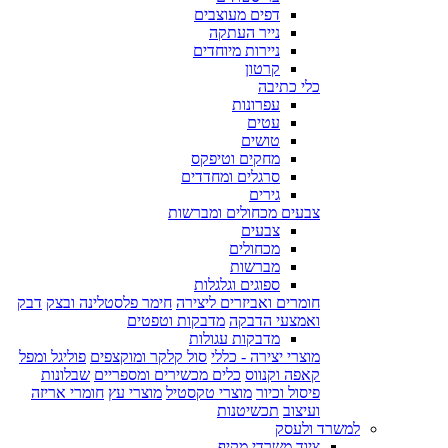
דפים מעוצבים
נייר העתקה
ניירות מיוחדים
קרטון
כלי כתיבה
עפרונות
עטים
טושים
מחקים וטיפקס
סרגלים ומחדדים
גירים
צבעים מכחולים ומברשות
צבעים
מכחולים
מברשות
ספוגים וגלגלות
חומרים ואביזרים ליצירה
חימר פלסטלינה ובצק
דבק
ואמצעי הדבקה
מדבקות וטפטים
מדבקות עגולות
מוצרי יצירה - כללי
סול קלקר ומוקצפים
פוליגל ומפל
קאפה וקנווס
כלים מכשירים ומספריים
שבלונות
פיסול וכיור
מוצרי טקסטיל
מוצרי עץ
חומרי אריזה
ועיצוב
תכשיטנות
למשרד ולעסק
ציוד משרדי מקיף