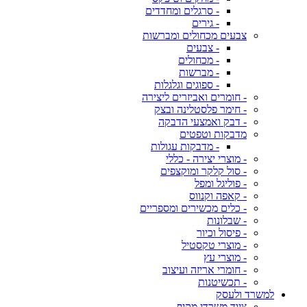
- סרגלים ומחדדים
- גירים
צבעים מכחולים ומברשות
- צבעים
- מכחולים
- מברשות
- ספוגים וגלגלות
- חומרים ואביזרים ליצירה
- חימר פלסטלינה ובצק
- דבק ואמצעי הדבקה
מדבקות וטפטים
- מדבקות עגולות
- מוצרי יצירה - כללי
- סול קלקר ומוקצפים
- פוליגל ומפל
- קאפה וקנווס
- כלים מכשירים ומספריים
- שבלונות
- פיסול וכיור
- מוצרי טקסטיל
- מוצרי עץ
- חומרי אריזה ועיצוב
- תכשיטנות
למשרד ולעסק
ציוד משרדי מקיף