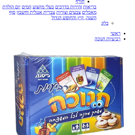
חורף
בריאות
זהירות בדרכים
בעלי מקצוע
המים
יום הולדת
מאכלים
צבעים וצורות
עברית אנגלית וחשבון
סוף
השנה, קיץ והחופש הגדול
בלוג
ראשי
רביעיות חנוכה