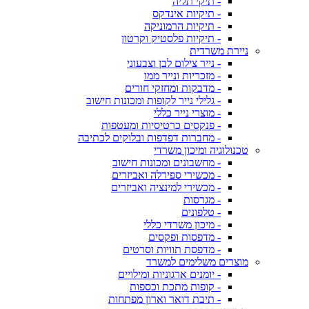
- תיקי תליה
- תיקיות אינדקס
- תיקיות הרמוניקה
- תיקיות פלסטיק וקרטון
ניירת משרדית
- נייר צילום לבן וצבעוני
- מזכריות ונייר ממו
- מדבקות ומחזקי חורים
- גלילי נייר לקופות ומכונות חישוב
- מוצרי נייר כללי
- פנקסים כרטיסיות ומעטפות
- מחברות דפדפות ובלוקים לכתיבה
טכנולוגיה ומיכון משרדי
- מחשבונים ומכונות חישוב
- מכשירי ספירלה ואביזרים
- מכשירי למינציה ואביזרים
- מגרסות
- טלפונים
- מיכון משרדי כללי
- מדפסות ופקסים
- מדפסת תוויות וסרטים
מוצרים משלימים למשרד
- יומנים ארגוניות ומילויים
- קופות מתכת וכספות
- תיבת דואר וארון מפתחות