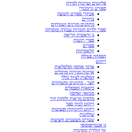
פלקטים וערכות למידה
ספורט וג'ימבורי
אביזרי ספורט ותנועה
כדורים
מתקנים מזרנים ושטיחים
ספרי ילדים חוברות עבודה ומוסיקה
גן וראשית קריאה
ספרי רגשות
ספרים
קלאסיקות
הפסקה פעילה
ריהוט
ארגזי אחסון וסלסלאות
ארונות מגירות ומיכלים
המלצות לציוד כללי
חצר - מתקנים ומשחקים
כיסאות וספסלים
מבואה ואחסון
מדפים מראות ולוחות קיר
ריהוט לבתי ספר
ריהוט לתינוקות ופעוטות
שולחנות
שערים מעוצבים וחציצות
גן אנטרופוסופי
ימי הולדת ומסיבות