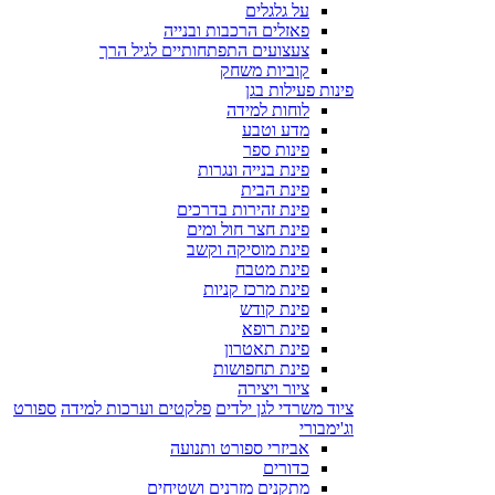
על גלגלים
פאזלים הרכבות ובנייה
צעצועים התפתחותיים לגיל הרך
קוביות משחק
פינות פעילות בגן
לוחות למידה
מדע וטבע
פינות ספר
פינת בנייה ונגרות
פינת הבית
פינת זהירות בדרכים
פינת חצר חול ומים
פינת מוסיקה וקשב
פינת מטבח
פינת מרכז קניות
פינת קודש
פינת רופא
פינת תאטרון
פינת תחפושות
ציור ויצירה
ציוד משרדי לגן ילדים
פלקטים וערכות למידה
ספורט
וג'ימבורי
אביזרי ספורט ותנועה
כדורים
מתקנים מזרנים ושטיחים