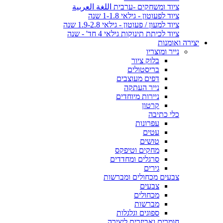
ציוד ומשחקים -ערבית اللغة العربية
ציוד לפעוטון - גילאי 1-1.8 שנה
ציוד למעון / פעוטון - גילאי 1.9-2.8 שנה
ציוד לכיתת תינוקות גילאי 4 חד' - שנה
יצירה ואומנות
נייר ומוצריו
בלוק ציור
בריסטולים
דפים מעוצבים
נייר העתקה
ניירות מיוחדים
קרטון
כלי כתיבה
עפרונות
עטים
טושים
מחקים וטיפקס
סרגלים ומחדדים
גירים
צבעים מכחולים ומברשות
צבעים
מכחולים
מברשות
ספוגים וגלגלות
חומרים ואביזרים ליצירה