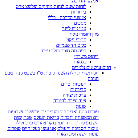
אמצעי הדרכה
לוחות שעם לוחות מחיקים ופליפצ'ארט
בידוריות
אמצעי הדרכה - כללי
מסכים
עטי ציון לייזר
מזון וחומרי ניקוי
חומרי ניקוי
כלים חד פעמיים
קפה תה סוכר וחלב עמיד
ריהוט משרדי
כסאות
חגים ונושאים נלמדים
חגי תשרי
תחילת השנה
סוכות
ט"ו בשבט גינה וטבע
חנוכה
חנוכיות וכדים
סביבונים
ערכות יצירה
ציוד יצירה לחנוכה
שונות
פורים
פסח ואביב
ל"ג בעומר יום ירושלים ושבועות
יום המשפחה וחברות
בריאת העולם
שבת
ימות
השבוע
פרדס
סדר יום: בוקר צהרים ערב ולילה
איכות הסביבה והעולם
אני וגופי
בעלי חיים
סופרים
עונות השנה ומזג האוויר