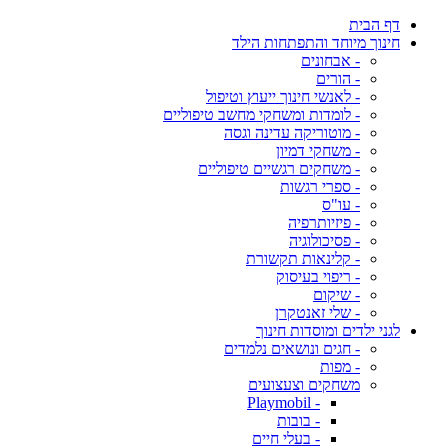
דף הבית
חינוך מיוחד והתפתחות הילד
- אבחונים
- הורים
- לאנשי חינוך ייעוץ וטיפול
- לומדות ומשחקי מחשב טיפוליים
- מוטוריקה עדינה וגסה
- משחקי דמיון
- משחקים רגשיים טיפוליים
- ספרי רגשות
- עו"ס
- פיזיותרפיה
- פסיכולוגיה
- קלינאות תקשורת
- ריפוי בעיסוק
- שיקום
- שלי זאנטקרן
לגני ילדים ומוסדות חינוך
- חגים ונושאים נלמדים
- מפות
משחקים וצעצועים
- Playmobil
- בובות
- בעלי חיים