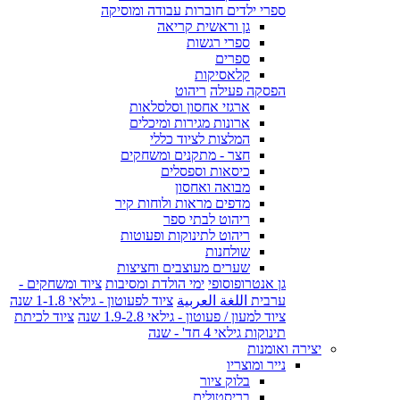
ספרי ילדים חוברות עבודה ומוסיקה
גן וראשית קריאה
ספרי רגשות
ספרים
קלאסיקות
הפסקה פעילה
ריהוט
ארגזי אחסון וסלסלאות
ארונות מגירות ומיכלים
המלצות לציוד כללי
חצר - מתקנים ומשחקים
כיסאות וספסלים
מבואה ואחסון
מדפים מראות ולוחות קיר
ריהוט לבתי ספר
ריהוט לתינוקות ופעוטות
שולחנות
שערים מעוצבים וחציצות
גן אנטרופוסופי
ימי הולדת ומסיבות
ציוד ומשחקים -
ערבית اللغة العربية
ציוד לפעוטון - גילאי 1-1.8 שנה
ציוד למעון / פעוטון - גילאי 1.9-2.8 שנה
ציוד לכיתת
תינוקות גילאי 4 חד' - שנה
יצירה ואומנות
נייר ומוצריו
בלוק ציור
בריסטולים