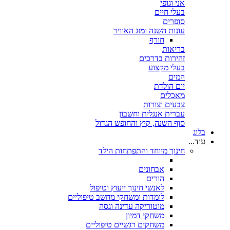
אני וגופי
בעלי חיים
סופרים
עונות השנה ומזג האוויר
חורף
בריאות
זהירות בדרכים
בעלי מקצוע
המים
יום הולדת
מאכלים
צבעים וצורות
עברית אנגלית וחשבון
סוף השנה, קיץ והחופש הגדול
בלוג
עוד...
חינוך מיוחד והתפתחות הילד
אבחונים
הורים
לאנשי חינוך ייעוץ וטיפול
לומדות ומשחקי מחשב טיפוליים
מוטוריקה עדינה וגסה
משחקי דמיון
משחקים רגשיים טיפוליים