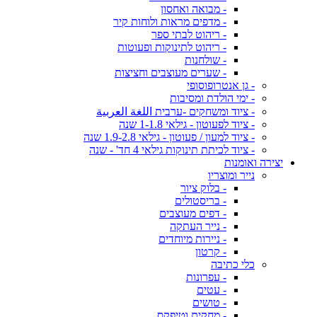
- מבואה ואחסון
- מדפים מראות ולוחות קיר
- ריהוט לבתי ספר
- ריהוט לתינוקות ופעוטות
- שולחנות
- שערים מעוצבים וחציצות
- גן אנטרופוסופי
- ימי הולדת ומסיבות
- ציוד ומשחקים -ערבית اللغة العربية
- ציוד לפעוטון - גילאי 1-1.8 שנה
- ציוד למעון / פעוטון - גילאי 1.9-2.8 שנה
- ציוד לכיתת תינוקות גילאי 4 חד' - שנה
יצירה ואומנות
נייר ומוצריו
- בלוק ציור
- בריסטולים
- דפים מעוצבים
- נייר העתקה
- ניירות מיוחדים
- קרטון
כלי כתיבה
- עפרונות
- עטים
- טושים
- מחקים וטיפקס