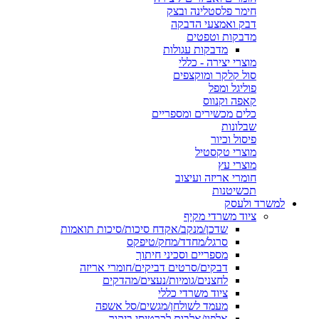
חימר פלסטלינה ובצק
דבק ואמצעי הדבקה
מדבקות וטפטים
מדבקות עגולות
מוצרי יצירה - כללי
סול קלקר ומוקצפים
פוליגל ומפל
קאפה וקנווס
כלים מכשירים ומספריים
שבלונות
פיסול וכיור
מוצרי טקסטיל
מוצרי עץ
חומרי אריזה ועיצוב
תכשיטנות
למשרד ולעסק
ציוד משרדי מקיף
שדכן/מנקב/אקדח סיכות/סיכות תואמות
סרגל/מחדד/מחק/טיפקס
מספריים וסכיני חיתוך
דבקים/סרטים דביקים/חומרי אריזה
לחצנים/גומיות/נעצים/מהדקים
ציוד משרדי כללי
מעמד לשולחן/מגשים/סל אשפה
אלפון/אלבום לכרטיסי ביקור