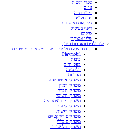
ספרי רגשות
עו"ס
פיזיותרפיה
פסיכולוגיה
קלינאות תקשורת
ריפוי בעיסוק
שיקום
שלי זאנטקרן
לגני ילדים ומוסדות חינוך
חגים ונושאים נלמדים
מפות
משחקים וצעצועים
Playmobil
בובות
בעלי חיים
כלי נגינה
מכוניות
משחקי אסטרטגיה
משחקי דמיון
משחקי חברה
משחקי חשיבה
משחקי מים ואמבטיה
משחקי קלפים
משחקי רגשות
משחקים דידקטיים
משחקים כללי
משחקים לפעוטות