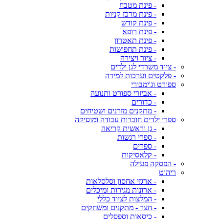
- פינת מטבח
- פינת מרכז קניות
- פינת קודש
- פינת רופא
- פינת תאטרון
- פינת תחפושות
- ציור ויצירה
- ציוד משרדי לגן ילדים
- פלקטים וערכות למידה
ספורט וג'ימבורי
- אביזרי ספורט ותנועה
- כדורים
- מתקנים מזרנים ושטיחים
ספרי ילדים חוברות עבודה ומוסיקה
- גן וראשית קריאה
- ספרי רגשות
- ספרים
- קלאסיקות
- הפסקה פעילה
ריהוט
- ארגזי אחסון וסלסלאות
- ארונות מגירות ומיכלים
- המלצות לציוד כללי
- חצר - מתקנים ומשחקים
- כיסאות וספסלים