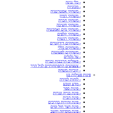
- כלי נגינה
- מכוניות
- משחקי אסטרטגיה
- משחקי דמיון
- משחקי חברה
- משחקי חשיבה
- משחקי מים ואמבטיה
- משחקי קלפים
- משחקי רגשות
- משחקים דידקטיים
- משחקים כללי
- משחקים לפעוטות
- על גלגלים
- פאזלים הרכבות ובנייה
- צעצועים התפתחותיים לגיל הרך
- קוביות משחק
פינות פעילות בגן
- לוחות למידה
- מדע וטבע
- פינות ספר
- פינת בנייה ונגרות
- פינת הבית
- פינת זהירות בדרכים
- פינת חצר חול ומים
- פינת מוסיקה וקשב