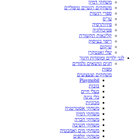
משחקי דמיון
משחקים רגשיים טיפוליים
ספרי רגשות
עו"ס
פיזיותרפיה
פסיכולוגיה
קלינאות תקשורת
ריפוי בעיסוק
שיקום
שלי זאנטקרן
לגני ילדים ומוסדות חינוך
חגים ונושאים נלמדים
מפות
משחקים וצעצועים
Playmobil
בובות
בעלי חיים
כלי נגינה
מכוניות
משחקי אסטרטגיה
משחקי דמיון
משחקי חברה
משחקי חשיבה
משחקי מים ואמבטיה
משחקי קלפים