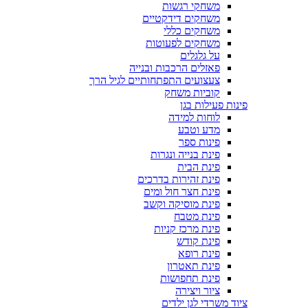
משחקי רגשות
משחקים דידקטיים
משחקים כללי
משחקים לפעוטות
על גלגלים
פאזלים הרכבות ובנייה
צעצועים התפתחותיים לגיל הרך
קוביות משחק
פינות פעילות בגן
לוחות למידה
מדע וטבע
פינות ספר
פינת בנייה ונגרות
פינת הבית
פינת זהירות בדרכים
פינת חצר חול ומים
פינת מוסיקה וקשב
פינת מטבח
פינת מרכז קניות
פינת קודש
פינת רופא
פינת תאטרון
פינת תחפושות
ציור ויצירה
ציוד משרדי לגן ילדים