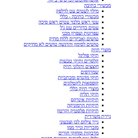
מכשירי כתיבה
מילוי לעטים עט לדלפק
מכשירי כתיבה - כללי
עטי ראש בלבד עטים ראש סיכה
עטים כדוריים עט ג'ל
עפרונות ועפרון מכני
טושים ואביזרים ללוח מחיק
טושים לסימון והדגשה טושים לא מחיקים
מוצרי תיוק
תיקי פוליגל
קלסרים ותיקי טבעות
חוצצים ודגלוני תיוק
שמרדפים
תיקי מהנדס ומכתביות
קופסאות לקטלוגים
מוצרי תיוק כללי
תיקי תליה
תיקיות אינדקס
תיקיות הרמוניקה
תיקיות פלסטיק וקרטון
ניירת משרדית
נייר צילום לבן וצבעוני
מזכריות ונייר ממו
מדבקות ומחזקי חורים