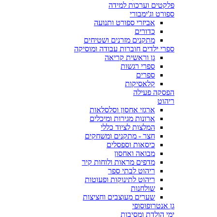
פלקטים וערכות למידה
ספורט וג'ימבורי
אביזרי ספורט ותנועה
כדורים
מתקנים מזרנים ושטיחים
ספרי ילדים חוברות עבודה ומוסיקה
גן וראשית קריאה
ספרי רגשות
ספרים
קלאסיקות
הפסקה פעילה
ריהוט
ארגזי אחסון וסלסלאות
ארונות מגירות ומיכלים
המלצות לציוד כללי
חצר - מתקנים ומשחקים
כיסאות וספסלים
מבואה ואחסון
מדפים מראות ולוחות קיר
ריהוט לבתי ספר
ריהוט לתינוקות ופעוטות
שולחנות
שערים מעוצבים וחציצות
גן אנטרופוסופי
ימי הולדת ומסיבות