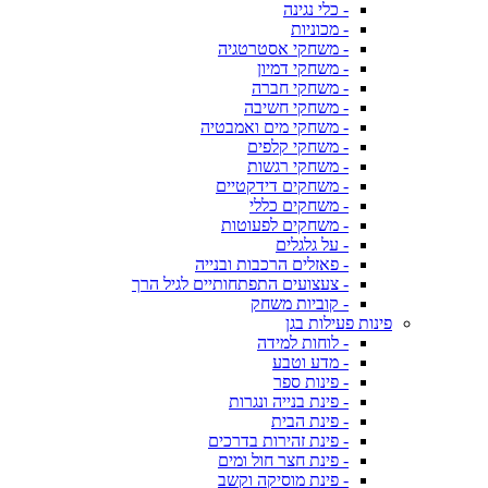
- כלי נגינה
- מכוניות
- משחקי אסטרטגיה
- משחקי דמיון
- משחקי חברה
- משחקי חשיבה
- משחקי מים ואמבטיה
- משחקי קלפים
- משחקי רגשות
- משחקים דידקטיים
- משחקים כללי
- משחקים לפעוטות
- על גלגלים
- פאזלים הרכבות ובנייה
- צעצועים התפתחותיים לגיל הרך
- קוביות משחק
פינות פעילות בגן
- לוחות למידה
- מדע וטבע
- פינות ספר
- פינת בנייה ונגרות
- פינת הבית
- פינת זהירות בדרכים
- פינת חצר חול ומים
- פינת מוסיקה וקשב