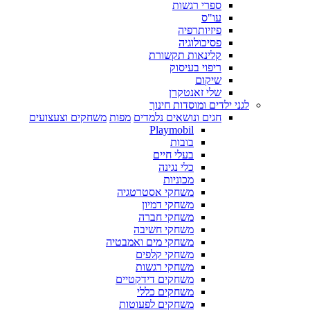
ספרי רגשות
עו"ס
פיזיותרפיה
פסיכולוגיה
קלינאות תקשורת
ריפוי בעיסוק
שיקום
שלי זאנטקרן
לגני ילדים ומוסדות חינוך
חגים ונושאים נלמדים
מפות
משחקים וצעצועים
Playmobil
בובות
בעלי חיים
כלי נגינה
מכוניות
משחקי אסטרטגיה
משחקי דמיון
משחקי חברה
משחקי חשיבה
משחקי מים ואמבטיה
משחקי קלפים
משחקי רגשות
משחקים דידקטיים
משחקים כללי
משחקים לפעוטות