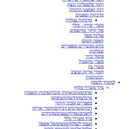
חימר פלסטלינה ובצק
דבק ואמצעי הדבקה
מדבקות וטפטים
מדבקות עגולות
מוצרי יצירה - כללי
סול קלקר ומוקצפים
פוליגל ומפל
קאפה וקנווס
כלים מכשירים ומספריים
שבלונות
פיסול וכיור
מוצרי טקסטיל
מוצרי עץ
חומרי אריזה ועיצוב
תכשיטנות
למשרד ולעסק
ציוד משרדי מקיף
שדכן/מנקב/אקדח סיכות/סיכות תואמות
סרגל/מחדד/מחק/טיפקס
מספריים וסכיני חיתוך
דבקים/סרטים דביקים/חומרי אריזה
לחצנים/גומיות/נעצים/מהדקים
ציוד משרדי כללי
מעמד לשולחן/מגשים/סל אשפה
אלפון/אלבום לכרטיסי ביקור