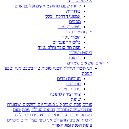
אמצעי הדרכה
לוחות שעם לוחות מחיקים ופליפצ'ארט
בידוריות
אמצעי הדרכה - כללי
מסכים
עטי ציון לייזר
מזון וחומרי ניקוי
חומרי ניקוי
כלים חד פעמיים
קפה תה סוכר וחלב עמיד
ריהוט משרדי
כסאות
חגים ונושאים נלמדים
חגי תשרי
תחילת השנה
סוכות
ט"ו בשבט גינה וטבע
חנוכה
חנוכיות וכדים
סביבונים
ערכות יצירה
ציוד יצירה לחנוכה
שונות
פורים
פסח ואביב
ל"ג בעומר יום ירושלים ושבועות
יום המשפחה וחברות
בריאת העולם
שבת
ימות
השבוע
פרדס
סדר יום: בוקר צהרים ערב ולילה
איכות הסביבה והעולם
אני וגופי
בעלי חיים
סופרים
עונות השנה ומזג האוויר