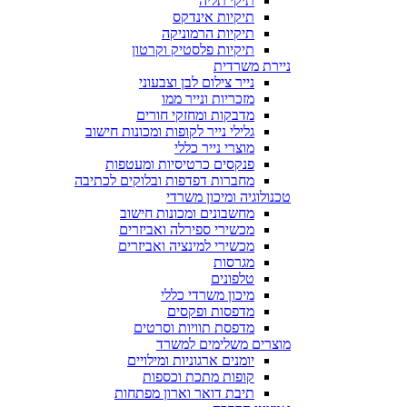
תיקי תליה
תיקיות אינדקס
תיקיות הרמוניקה
תיקיות פלסטיק וקרטון
ניירת משרדית
נייר צילום לבן וצבעוני
מזכריות ונייר ממו
מדבקות ומחזקי חורים
גלילי נייר לקופות ומכונות חישוב
מוצרי נייר כללי
פנקסים כרטיסיות ומעטפות
מחברות דפדפות ובלוקים לכתיבה
טכנולוגיה ומיכון משרדי
מחשבונים ומכונות חישוב
מכשירי ספירלה ואביזרים
מכשירי למינציה ואביזרים
מגרסות
טלפונים
מיכון משרדי כללי
מדפסות ופקסים
מדפסת תוויות וסרטים
מוצרים משלימים למשרד
יומנים ארגוניות ומילויים
קופות מתכת וכספות
תיבת דואר וארון מפתחות