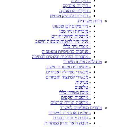
- תיקי תליה
- תיקיות אינדקס
- תיקיות הרמוניקה
- תיקיות פלסטיק וקרטון
ניירת משרדית
- נייר צילום לבן וצבעוני
- מזכריות ונייר ממו
- מדבקות ומחזקי חורים
- גלילי נייר לקופות ומכונות חישוב
- מוצרי נייר כללי
- פנקסים כרטיסיות ומעטפות
- מחברות דפדפות ובלוקים לכתיבה
טכנולוגיה ומיכון משרדי
- מחשבונים ומכונות חישוב
- מכשירי ספירלה ואביזרים
- מכשירי למינציה ואביזרים
- מגרסות
- טלפונים
- מיכון משרדי כללי
- מדפסות ופקסים
- מדפסת תוויות וסרטים
מוצרים משלימים למשרד
- יומנים ארגוניות ומילויים
- קופות מתכת וכספות
- תיבת דואר וארון מפתחות