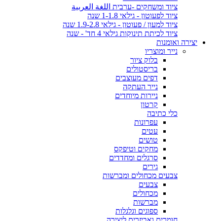
ציוד ומשחקים -ערבית اللغة العربية
ציוד לפעוטון - גילאי 1-1.8 שנה
ציוד למעון / פעוטון - גילאי 1.9-2.8 שנה
ציוד לכיתת תינוקות גילאי 4 חד' - שנה
יצירה ואומנות
נייר ומוצריו
בלוק ציור
בריסטולים
דפים מעוצבים
נייר העתקה
ניירות מיוחדים
קרטון
כלי כתיבה
עפרונות
עטים
טושים
מחקים וטיפקס
סרגלים ומחדדים
גירים
צבעים מכחולים ומברשות
צבעים
מכחולים
מברשות
ספוגים וגלגלות
חומרים ואביזרים ליצירה