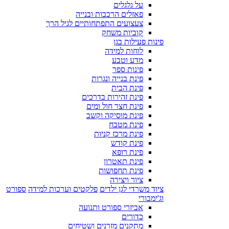
על גלגלים
פאזלים הרכבות ובנייה
צעצועים התפתחותיים לגיל הרך
קוביות משחק
פינות פעילות בגן
לוחות למידה
מדע וטבע
פינות ספר
פינת בנייה ונגרות
פינת הבית
פינת זהירות בדרכים
פינת חצר חול ומים
פינת מוסיקה וקשב
פינת מטבח
פינת מרכז קניות
פינת קודש
פינת רופא
פינת תאטרון
פינת תחפושות
ציור ויצירה
ציוד משרדי לגן ילדים
פלקטים וערכות למידה
ספורט
וג'ימבורי
אביזרי ספורט ותנועה
כדורים
מתקנים מזרנים ושטיחים