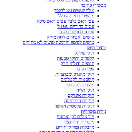
מכשירי כתיבה
מילוי לעטים עט לדלפק
מכשירי כתיבה - כללי
עטי ראש בלבד עטים ראש סיכה
עטים כדוריים עט ג'ל
עפרונות ועפרון מכני
טושים ואביזרים ללוח מחיק
טושים לסימון והדגשה טושים לא מחיקים
מוצרי תיוק
תיקי פוליגל
קלסרים ותיקי טבעות
חוצצים ודגלוני תיוק
שמרדפים
תיקי מהנדס ומכתביות
קופסאות לקטלוגים
מוצרי תיוק כללי
תיקי תליה
תיקיות אינדקס
תיקיות הרמוניקה
תיקיות פלסטיק וקרטון
ניירת משרדית
נייר צילום לבן וצבעוני
מזכריות ונייר ממו
מדבקות ומחזקי חורים