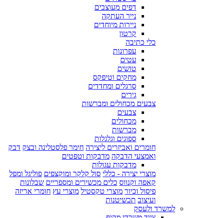
דפים מעוצבים
נייר העתקה
ניירות מיוחדים
קרטון
כלי כתיבה
עפרונות
עטים
טושים
מחקים וטיפקס
סרגלים ומחדדים
גירים
צבעים מכחולים ומברשות
צבעים
מכחולים
מברשות
ספוגים וגלגלות
חומרים ואביזרים ליצירה
חימר פלסטלינה ובצק
דבק
ואמצעי הדבקה
מדבקות וטפטים
מדבקות עגולות
מוצרי יצירה - כללי
סול קלקר ומוקצפים
פוליגל ומפל
קאפה וקנווס
כלים מכשירים ומספריים
שבלונות
פיסול וכיור
מוצרי טקסטיל
מוצרי עץ
חומרי אריזה
ועיצוב
תכשיטנות
למשרד ולעסק
ציוד משרדי מקיף