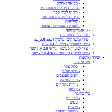
- מבואה ואחסון
- מדפים מראות ולוחות קיר
- ריהוט לבתי ספר
- ריהוט לתינוקות ופעוטות
- שולחנות
- שערים מעוצבים וחציצות
- גן אנטרופוסופי
- ימי הולדת ומסיבות
- ציוד ומשחקים -ערבית اللغة العربية
- ציוד לפעוטון - גילאי 1-1.8 שנה
- ציוד למעון / פעוטון - גילאי 1.9-2.8 שנה
- ציוד לכיתת תינוקות גילאי 4 חד' - שנה
יצירה ואומנות
נייר ומוצריו
- בלוק ציור
- בריסטולים
- דפים מעוצבים
- נייר העתקה
- ניירות מיוחדים
- קרטון
כלי כתיבה
- עפרונות
- עטים
- טושים
- מחקים וטיפקס