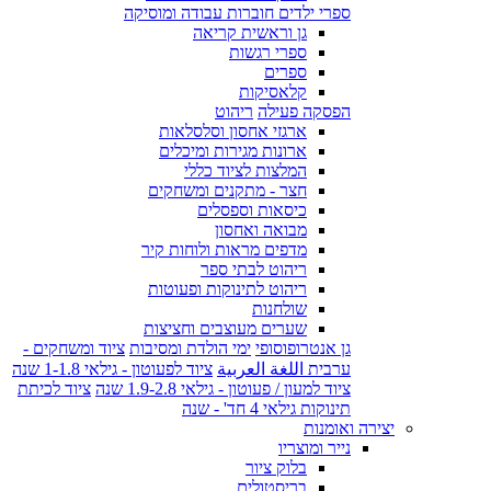
ספרי ילדים חוברות עבודה ומוסיקה
גן וראשית קריאה
ספרי רגשות
ספרים
קלאסיקות
הפסקה פעילה
ריהוט
ארגזי אחסון וסלסלאות
ארונות מגירות ומיכלים
המלצות לציוד כללי
חצר - מתקנים ומשחקים
כיסאות וספסלים
מבואה ואחסון
מדפים מראות ולוחות קיר
ריהוט לבתי ספר
ריהוט לתינוקות ופעוטות
שולחנות
שערים מעוצבים וחציצות
גן אנטרופוסופי
ימי הולדת ומסיבות
ציוד ומשחקים -
ערבית اللغة العربية
ציוד לפעוטון - גילאי 1-1.8 שנה
ציוד למעון / פעוטון - גילאי 1.9-2.8 שנה
ציוד לכיתת
תינוקות גילאי 4 חד' - שנה
יצירה ואומנות
נייר ומוצריו
בלוק ציור
בריסטולים