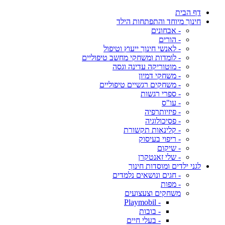
דף הבית
חינוך מיוחד והתפתחות הילד
- אבחונים
- הורים
- לאנשי חינוך ייעוץ וטיפול
- לומדות ומשחקי מחשב טיפוליים
- מוטוריקה עדינה וגסה
- משחקי דמיון
- משחקים רגשיים טיפוליים
- ספרי רגשות
- עו"ס
- פיזיותרפיה
- פסיכולוגיה
- קלינאות תקשורת
- ריפוי בעיסוק
- שיקום
- שלי זאנטקרן
לגני ילדים ומוסדות חינוך
- חגים ונושאים נלמדים
- מפות
משחקים וצעצועים
- Playmobil
- בובות
- בעלי חיים