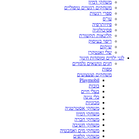
משחקי דמיון
משחקים רגשיים טיפוליים
ספרי רגשות
עו"ס
פיזיותרפיה
פסיכולוגיה
קלינאות תקשורת
ריפוי בעיסוק
שיקום
שלי זאנטקרן
לגני ילדים ומוסדות חינוך
חגים ונושאים נלמדים
מפות
משחקים וצעצועים
Playmobil
בובות
בעלי חיים
כלי נגינה
מכוניות
משחקי אסטרטגיה
משחקי דמיון
משחקי חברה
משחקי חשיבה
משחקי מים ואמבטיה
משחקי קלפים