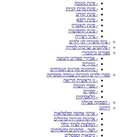
- פינת מטבח
- פינת מרכז קניות
- פינת קודש
- פינת רופא
- פינת תאטרון
- פינת תחפושות
- ציור ויצירה
- ציוד משרדי לגן ילדים
- פלקטים וערכות למידה
ספורט וג'ימבורי
- אביזרי ספורט ותנועה
- כדורים
- מתקנים מזרנים ושטיחים
ספרי ילדים חוברות עבודה ומוסיקה
- גן וראשית קריאה
- ספרי רגשות
- ספרים
- קלאסיקות
- הפסקה פעילה
ריהוט
- ארגזי אחסון וסלסלאות
- ארונות מגירות ומיכלים
- המלצות לציוד כללי
- חצר - מתקנים ומשחקים
- כיסאות וספסלים