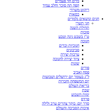
כלים חד פעמיים
קפה תה סוכר וחלב עמיד
ריהוט משרדי
כסאות
חגים ונושאים נלמדים
חגי תשרי
תחילת השנה
סוכות
ט"ו בשבט גינה וטבע
חנוכה
חנוכיות וכדים
סביבונים
ערכות יצירה
ציוד יצירה לחנוכה
שונות
פורים
פסח ואביב
ל"ג בעומר יום ירושלים ושבועות
יום המשפחה וחברות
בריאת העולם
שבת
ימות השבוע
פרדס
סדר יום: בוקר צהרים ערב ולילה
איכות הסביבה והעולם