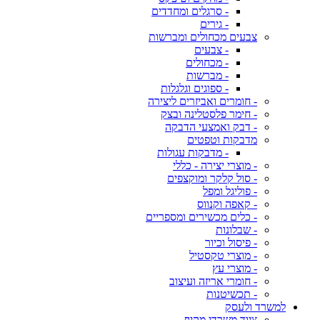
- סרגלים ומחדדים
- גירים
צבעים מכחולים ומברשות
- צבעים
- מכחולים
- מברשות
- ספוגים וגלגלות
- חומרים ואביזרים ליצירה
- חימר פלסטלינה ובצק
- דבק ואמצעי הדבקה
מדבקות וטפטים
- מדבקות עגולות
- מוצרי יצירה - כללי
- סול קלקר ומוקצפים
- פוליגל ומפל
- קאפה וקנווס
- כלים מכשירים ומספריים
- שבלונות
- פיסול וכיור
- מוצרי טקסטיל
- מוצרי עץ
- חומרי אריזה ועיצוב
- תכשיטנות
למשרד ולעסק
ציוד משרדי מקיף