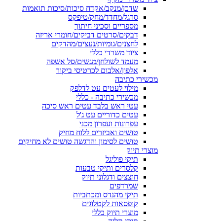
שדכן/מנקב/אקדח סיכות/סיכות תואמות
סרגל/מחדד/מחק/טיפקס
מספריים וסכיני חיתוך
דבקים/סרטים דביקים/חומרי אריזה
לחצנים/גומיות/נעצים/מהדקים
ציוד משרדי כללי
מעמד לשולחן/מגשים/סל אשפה
אלפון/אלבום לכרטיסי ביקור
מכשירי כתיבה
מילוי לעטים עט לדלפק
מכשירי כתיבה - כללי
עטי ראש בלבד עטים ראש סיכה
עטים כדוריים עט ג'ל
עפרונות ועפרון מכני
טושים ואביזרים ללוח מחיק
טושים לסימון והדגשה טושים לא מחיקים
מוצרי תיוק
תיקי פוליגל
קלסרים ותיקי טבעות
חוצצים ודגלוני תיוק
שמרדפים
תיקי מהנדס ומכתביות
קופסאות לקטלוגים
מוצרי תיוק כללי