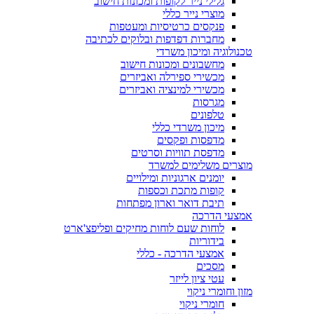
גלילי נייר לקופות ומכונות חישוב
מוצרי נייר כללי
פנקסים כרטיסיות ומעטפות
מחברות דפדפות ובלוקים לכתיבה
טכנולוגיה ומיכון משרדי
מחשבונים ומכונות חישוב
מכשירי ספירלה ואביזרים
מכשירי למינציה ואביזרים
מגרסות
טלפונים
מיכון משרדי כללי
מדפסות ופקסים
מדפסת תוויות וסרטים
מוצרים משלימים למשרד
יומנים ארגוניות ומילויים
קופות מתכת וכספות
תיבת דואר וארון מפתחות
אמצעי הדרכה
לוחות שעם לוחות מחיקים ופליפצ'ארט
בידוריות
אמצעי הדרכה - כללי
מסכים
עטי ציון לייזר
מזון וחומרי ניקוי
חומרי ניקוי