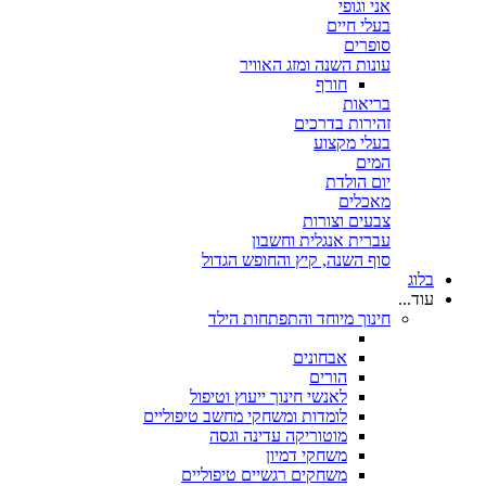
אני וגופי
בעלי חיים
סופרים
עונות השנה ומזג האוויר
חורף
בריאות
זהירות בדרכים
בעלי מקצוע
המים
יום הולדת
מאכלים
צבעים וצורות
עברית אנגלית וחשבון
סוף השנה, קיץ והחופש הגדול
בלוג
עוד...
חינוך מיוחד והתפתחות הילד
אבחונים
הורים
לאנשי חינוך ייעוץ וטיפול
לומדות ומשחקי מחשב טיפוליים
מוטוריקה עדינה וגסה
משחקי דמיון
משחקים רגשיים טיפוליים