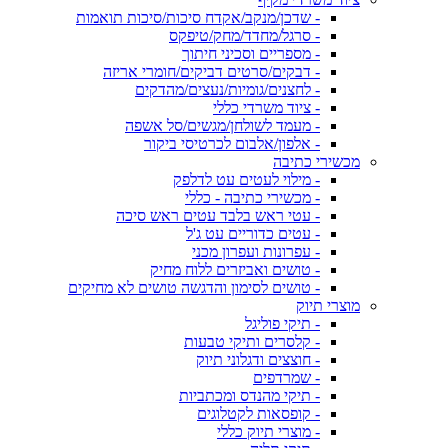
- שדכן/מנקב/אקדח סיכות/סיכות תואמות
- סרגל/מחדד/מחק/טיפקס
- מספריים וסכיני חיתוך
- דבקים/סרטים דביקים/חומרי אריזה
- לחצנים/גומיות/נעצים/מהדקים
- ציוד משרדי כללי
- מעמד לשולחן/מגשים/סל אשפה
- אלפון/אלבום לכרטיסי ביקור
מכשירי כתיבה
- מילוי לעטים עט לדלפק
- מכשירי כתיבה - כללי
- עטי ראש בלבד עטים ראש סיכה
- עטים כדוריים עט ג'ל
- עפרונות ועפרון מכני
- טושים ואביזרים ללוח מחיק
- טושים לסימון והדגשה טושים לא מחיקים
מוצרי תיוק
- תיקי פוליגל
- קלסרים ותיקי טבעות
- חוצצים ודגלוני תיוק
- שמרדפים
- תיקי מהנדס ומכתביות
- קופסאות לקטלוגים
- מוצרי תיוק כללי