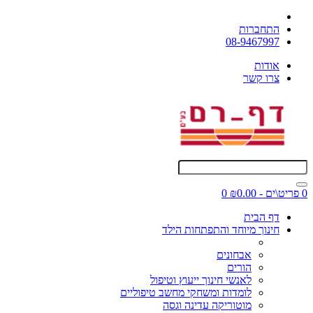
התחברות
08-9467997
אודות
צרו קשר
0 פריט\ים - ₪0.00
0
דף הבית
חינוך מיוחד והתפתחות הילד
אבחונים
הורים
לאנשי חינוך ייעוץ וטיפול
לומדות ומשחקי מחשב טיפוליים
מוטוריקה עדינה וגסה