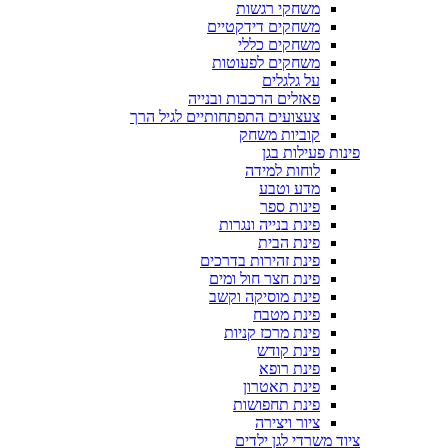
משחקי רגשות
משחקים דידקטיים
משחקים כללי
משחקים לפעוטות
על גלגלים
פאזלים הרכבות ובנייה
צעצועים התפתחותיים לגיל הרך
קוביות משחק
פינות פעילות בגן
לוחות למידה
מדע וטבע
פינות ספר
פינת בנייה ונגרות
פינת הבית
פינת זהירות בדרכים
פינת חצר חול ומים
פינת מוסיקה וקשב
פינת מטבח
פינת מרכז קניות
פינת קודש
פינת רופא
פינת תאטרון
פינת תחפושות
ציור ויצירה
ציוד משרדי לגן ילדים