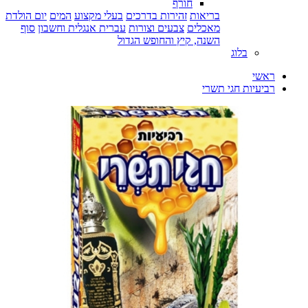
חורף
בריאות
זהירות בדרכים
בעלי מקצוע
המים
יום הולדת
מאכלים
צבעים וצורות
עברית אנגלית וחשבון
סוף
השנה, קיץ והחופש הגדול
בלוג
ראשי
רביעיות חגי תשרי