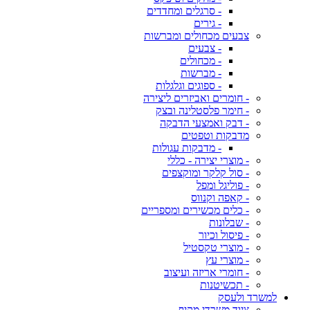
- סרגלים ומחדדים
- גירים
צבעים מכחולים ומברשות
- צבעים
- מכחולים
- מברשות
- ספוגים וגלגלות
- חומרים ואביזרים ליצירה
- חימר פלסטלינה ובצק
- דבק ואמצעי הדבקה
מדבקות וטפטים
- מדבקות עגולות
- מוצרי יצירה - כללי
- סול קלקר ומוקצפים
- פוליגל ומפל
- קאפה וקנווס
- כלים מכשירים ומספריים
- שבלונות
- פיסול וכיור
- מוצרי טקסטיל
- מוצרי עץ
- חומרי אריזה ועיצוב
- תכשיטנות
למשרד ולעסק
ציוד משרדי מקיף