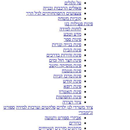
על גלגלים
פאזלים הרכבות ובנייה
צעצועים התפתחותיים לגיל הרך
קוביות משחק
פינות פעילות בגן
לוחות למידה
מדע וטבע
פינות ספר
פינת בנייה ונגרות
פינת הבית
פינת זהירות בדרכים
פינת חצר חול ומים
פינת מוסיקה וקשב
פינת מטבח
פינת מרכז קניות
פינת קודש
פינת רופא
פינת תאטרון
פינת תחפושות
ציור ויצירה
ציוד משרדי לגן ילדים
פלקטים וערכות למידה
ספורט
וג'ימבורי
אביזרי ספורט ותנועה
כדורים
מתקנים מזרנים ושטיחים