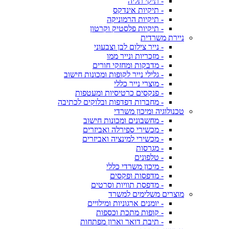
- תיקי תליה
- תיקיות אינדקס
- תיקיות הרמוניקה
- תיקיות פלסטיק וקרטון
ניירת משרדית
- נייר צילום לבן וצבעוני
- מזכריות ונייר ממו
- מדבקות ומחזקי חורים
- גלילי נייר לקופות ומכונות חישוב
- מוצרי נייר כללי
- פנקסים כרטיסיות ומעטפות
- מחברות דפדפות ובלוקים לכתיבה
טכנולוגיה ומיכון משרדי
- מחשבונים ומכונות חישוב
- מכשירי ספירלה ואביזרים
- מכשירי למינציה ואביזרים
- מגרסות
- טלפונים
- מיכון משרדי כללי
- מדפסות ופקסים
- מדפסת תוויות וסרטים
מוצרים משלימים למשרד
- יומנים ארגוניות ומילויים
- קופות מתכת וכספות
- תיבת דואר וארון מפתחות