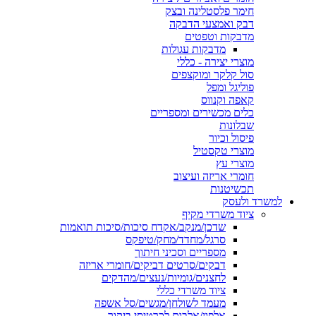
חימר פלסטלינה ובצק
דבק ואמצעי הדבקה
מדבקות וטפטים
מדבקות עגולות
מוצרי יצירה - כללי
סול קלקר ומוקצפים
פוליגל ומפל
קאפה וקנווס
כלים מכשירים ומספריים
שבלונות
פיסול וכיור
מוצרי טקסטיל
מוצרי עץ
חומרי אריזה ועיצוב
תכשיטנות
למשרד ולעסק
ציוד משרדי מקיף
שדכן/מנקב/אקדח סיכות/סיכות תואמות
סרגל/מחדד/מחק/טיפקס
מספריים וסכיני חיתוך
דבקים/סרטים דביקים/חומרי אריזה
לחצנים/גומיות/נעצים/מהדקים
ציוד משרדי כללי
מעמד לשולחן/מגשים/סל אשפה
אלפון/אלבום לכרטיסי ביקור