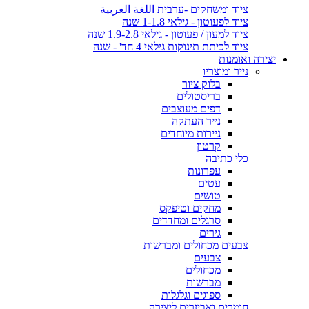
ציוד ומשחקים -ערבית اللغة العربية
ציוד לפעוטון - גילאי 1-1.8 שנה
ציוד למעון / פעוטון - גילאי 1.9-2.8 שנה
ציוד לכיתת תינוקות גילאי 4 חד' - שנה
יצירה ואומנות
נייר ומוצריו
בלוק ציור
בריסטולים
דפים מעוצבים
נייר העתקה
ניירות מיוחדים
קרטון
כלי כתיבה
עפרונות
עטים
טושים
מחקים וטיפקס
סרגלים ומחדדים
גירים
צבעים מכחולים ומברשות
צבעים
מכחולים
מברשות
ספוגים וגלגלות
חומרים ואביזרים ליצירה