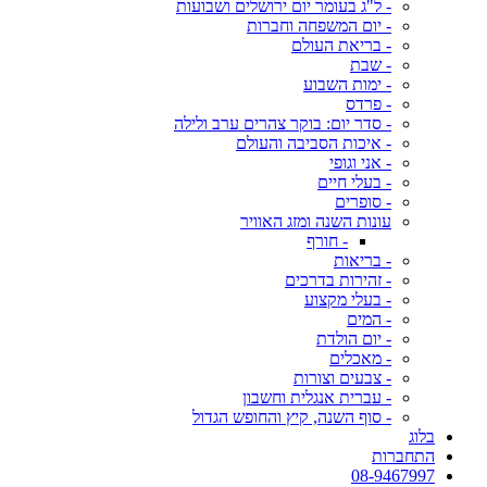
- ל"ג בעומר יום ירושלים ושבועות
- יום המשפחה וחברות
- בריאת העולם
- שבת
- ימות השבוע
- פרדס
- סדר יום: בוקר צהרים ערב ולילה
- איכות הסביבה והעולם
- אני וגופי
- בעלי חיים
- סופרים
עונות השנה ומזג האוויר
- חורף
- בריאות
- זהירות בדרכים
- בעלי מקצוע
- המים
- יום הולדת
- מאכלים
- צבעים וצורות
- עברית אנגלית וחשבון
- סוף השנה, קיץ והחופש הגדול
בלוג
התחברות
08-9467997