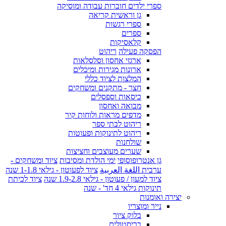
ספרי ילדים חוברות עבודה ומוסיקה
גן וראשית קריאה
ספרי רגשות
ספרים
קלאסיקות
הפסקה פעילה
ריהוט
ארגזי אחסון וסלסלאות
ארונות מגירות ומיכלים
המלצות לציוד כללי
חצר - מתקנים ומשחקים
כיסאות וספסלים
מבואה ואחסון
מדפים מראות ולוחות קיר
ריהוט לבתי ספר
ריהוט לתינוקות ופעוטות
שולחנות
שערים מעוצבים וחציצות
גן אנטרופוסופי
ימי הולדת ומסיבות
ציוד ומשחקים -
ערבית اللغة العربية
ציוד לפעוטון - גילאי 1-1.8 שנה
ציוד למעון / פעוטון - גילאי 1.9-2.8 שנה
ציוד לכיתת
תינוקות גילאי 4 חד' - שנה
יצירה ואומנות
נייר ומוצריו
בלוק ציור
בריסטולים