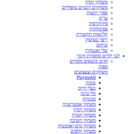
משחקי דמיון
משחקים רגשיים טיפוליים
ספרי רגשות
עו"ס
פיזיותרפיה
פסיכולוגיה
קלינאות תקשורת
ריפוי בעיסוק
שיקום
שלי זאנטקרן
לגני ילדים ומוסדות חינוך
חגים ונושאים נלמדים
מפות
משחקים וצעצועים
Playmobil
בובות
בעלי חיים
כלי נגינה
מכוניות
משחקי אסטרטגיה
משחקי דמיון
משחקי חברה
משחקי חשיבה
משחקי מים ואמבטיה
משחקי קלפים