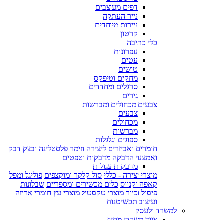
דפים מעוצבים
נייר העתקה
ניירות מיוחדים
קרטון
כלי כתיבה
עפרונות
עטים
טושים
מחקים וטיפקס
סרגלים ומחדדים
גירים
צבעים מכחולים ומברשות
צבעים
מכחולים
מברשות
ספוגים וגלגלות
חומרים ואביזרים ליצירה
חימר פלסטלינה ובצק
דבק
ואמצעי הדבקה
מדבקות וטפטים
מדבקות עגולות
מוצרי יצירה - כללי
סול קלקר ומוקצפים
פוליגל ומפל
קאפה וקנווס
כלים מכשירים ומספריים
שבלונות
פיסול וכיור
מוצרי טקסטיל
מוצרי עץ
חומרי אריזה
ועיצוב
תכשיטנות
למשרד ולעסק
ציוד משרדי מקיף