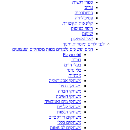
ספרי רגשות
עו"ס
פיזיותרפיה
פסיכולוגיה
קלינאות תקשורת
ריפוי בעיסוק
שיקום
שלי זאנטקרן
לגני ילדים ומוסדות חינוך
חגים ונושאים נלמדים
מפות
משחקים וצעצועים
Playmobil
בובות
בעלי חיים
כלי נגינה
מכוניות
משחקי אסטרטגיה
משחקי דמיון
משחקי חברה
משחקי חשיבה
משחקי מים ואמבטיה
משחקי קלפים
משחקי רגשות
משחקים דידקטיים
משחקים כללי
משחקים לפעוטות