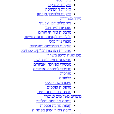
תיקי תליה
תיקיות אינדקס
תיקיות הרמוניקה
תיקיות פלסטיק וקרטון
ניירת משרדית
נייר צילום לבן וצבעוני
מזכריות ונייר ממו
מדבקות ומחזקי חורים
גלילי נייר לקופות ומכונות חישוב
מוצרי נייר כללי
פנקסים כרטיסיות ומעטפות
מחברות דפדפות ובלוקים לכתיבה
טכנולוגיה ומיכון משרדי
מחשבונים ומכונות חישוב
מכשירי ספירלה ואביזרים
מכשירי למינציה ואביזרים
מגרסות
טלפונים
מיכון משרדי כללי
מדפסות ופקסים
מדפסת תוויות וסרטים
מוצרים משלימים למשרד
יומנים ארגוניות ומילויים
קופות מתכת וכספות
תיבת דואר וארון מפתחות