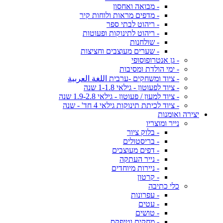
- מבואה ואחסון
- מדפים מראות ולוחות קיר
- ריהוט לבתי ספר
- ריהוט לתינוקות ופעוטות
- שולחנות
- שערים מעוצבים וחציצות
- גן אנטרופוסופי
- ימי הולדת ומסיבות
- ציוד ומשחקים -ערבית اللغة العربية
- ציוד לפעוטון - גילאי 1-1.8 שנה
- ציוד למעון / פעוטון - גילאי 1.9-2.8 שנה
- ציוד לכיתת תינוקות גילאי 4 חד' - שנה
יצירה ואומנות
נייר ומוצריו
- בלוק ציור
- בריסטולים
- דפים מעוצבים
- נייר העתקה
- ניירות מיוחדים
- קרטון
כלי כתיבה
- עפרונות
- עטים
- טושים
- מחקים וטיפקס