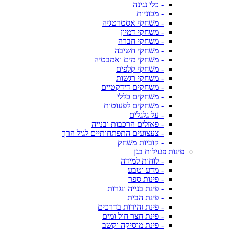
- כלי נגינה
- מכוניות
- משחקי אסטרטגיה
- משחקי דמיון
- משחקי חברה
- משחקי חשיבה
- משחקי מים ואמבטיה
- משחקי קלפים
- משחקי רגשות
- משחקים דידקטיים
- משחקים כללי
- משחקים לפעוטות
- על גלגלים
- פאזלים הרכבות ובנייה
- צעצועים התפתחותיים לגיל הרך
- קוביות משחק
פינות פעילות בגן
- לוחות למידה
- מדע וטבע
- פינות ספר
- פינת בנייה ונגרות
- פינת הבית
- פינת זהירות בדרכים
- פינת חצר חול ומים
- פינת מוסיקה וקשב