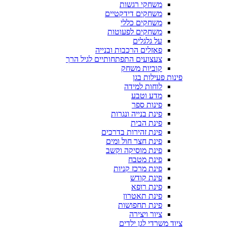
משחקי רגשות
משחקים דידקטיים
משחקים כללי
משחקים לפעוטות
על גלגלים
פאזלים הרכבות ובנייה
צעצועים התפתחותיים לגיל הרך
קוביות משחק
פינות פעילות בגן
לוחות למידה
מדע וטבע
פינות ספר
פינת בנייה ונגרות
פינת הבית
פינת זהירות בדרכים
פינת חצר חול ומים
פינת מוסיקה וקשב
פינת מטבח
פינת מרכז קניות
פינת קודש
פינת רופא
פינת תאטרון
פינת תחפושות
ציור ויצירה
ציוד משרדי לגן ילדים