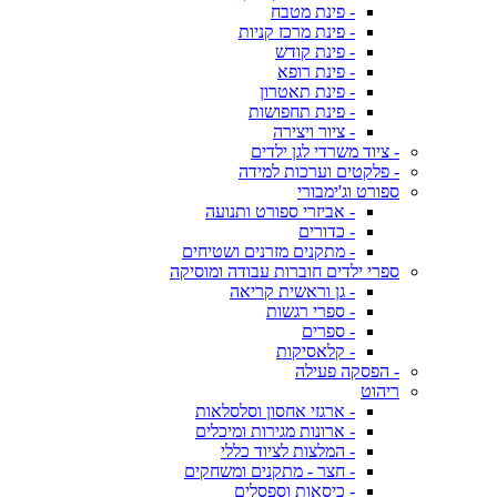
- פינת מטבח
- פינת מרכז קניות
- פינת קודש
- פינת רופא
- פינת תאטרון
- פינת תחפושות
- ציור ויצירה
- ציוד משרדי לגן ילדים
- פלקטים וערכות למידה
ספורט וג'ימבורי
- אביזרי ספורט ותנועה
- כדורים
- מתקנים מזרנים ושטיחים
ספרי ילדים חוברות עבודה ומוסיקה
- גן וראשית קריאה
- ספרי רגשות
- ספרים
- קלאסיקות
- הפסקה פעילה
ריהוט
- ארגזי אחסון וסלסלאות
- ארונות מגירות ומיכלים
- המלצות לציוד כללי
- חצר - מתקנים ומשחקים
- כיסאות וספסלים