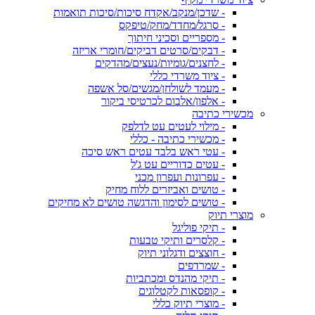
- שדכן/מנקב/אקדח סיכות/סיכות תואמות
- סרגל/מחדד/מחק/טיפקס
- מספריים וסכיני חיתוך
- דבקים/סרטים דביקים/חומרי אריזה
- לחצנים/גומיות/נעצים/מהדקים
- ציוד משרדי כללי
- מעמד לשולחן/מגשים/סל אשפה
- אלפון/אלבום לכרטיסי ביקור
מכשירי כתיבה
- מילוי לעטים עט לדלפק
- מכשירי כתיבה - כללי
- עטי ראש בלבד עטים ראש סיכה
- עטים כדוריים עט ג'ל
- עפרונות ועפרון מכני
- טושים ואביזרים ללוח מחיק
- טושים לסימון והדגשה טושים לא מחיקים
מוצרי תיוק
- תיקי פוליגל
- קלסרים ותיקי טבעות
- חוצצים ודגלוני תיוק
- שמרדפים
- תיקי מהנדס ומכתביות
- קופסאות לקטלוגים
- מוצרי תיוק כללי