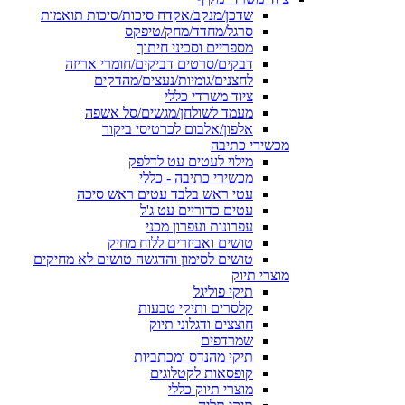
שדכן/מנקב/אקדח סיכות/סיכות תואמות
סרגל/מחדד/מחק/טיפקס
מספריים וסכיני חיתוך
דבקים/סרטים דביקים/חומרי אריזה
לחצנים/גומיות/נעצים/מהדקים
ציוד משרדי כללי
מעמד לשולחן/מגשים/סל אשפה
אלפון/אלבום לכרטיסי ביקור
מכשירי כתיבה
מילוי לעטים עט לדלפק
מכשירי כתיבה - כללי
עטי ראש בלבד עטים ראש סיכה
עטים כדוריים עט ג'ל
עפרונות ועפרון מכני
טושים ואביזרים ללוח מחיק
טושים לסימון והדגשה טושים לא מחיקים
מוצרי תיוק
תיקי פוליגל
קלסרים ותיקי טבעות
חוצצים ודגלוני תיוק
שמרדפים
תיקי מהנדס ומכתביות
קופסאות לקטלוגים
מוצרי תיוק כללי