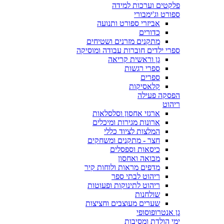
פלקטים וערכות למידה
ספורט וג'ימבורי
אביזרי ספורט ותנועה
כדורים
מתקנים מזרנים ושטיחים
ספרי ילדים חוברות עבודה ומוסיקה
גן וראשית קריאה
ספרי רגשות
ספרים
קלאסיקות
הפסקה פעילה
ריהוט
ארגזי אחסון וסלסלאות
ארונות מגירות ומיכלים
המלצות לציוד כללי
חצר - מתקנים ומשחקים
כיסאות וספסלים
מבואה ואחסון
מדפים מראות ולוחות קיר
ריהוט לבתי ספר
ריהוט לתינוקות ופעוטות
שולחנות
שערים מעוצבים וחציצות
גן אנטרופוסופי
ימי הולדת ומסיבות