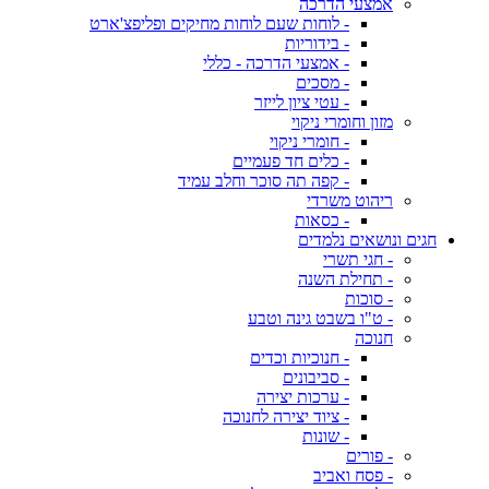
אמצעי הדרכה
- לוחות שעם לוחות מחיקים ופליפצ'ארט
- בידוריות
- אמצעי הדרכה - כללי
- מסכים
- עטי ציון לייזר
מזון וחומרי ניקוי
- חומרי ניקוי
- כלים חד פעמיים
- קפה תה סוכר וחלב עמיד
ריהוט משרדי
- כסאות
חגים ונושאים נלמדים
- חגי תשרי
- תחילת השנה
- סוכות
- ט"ו בשבט גינה וטבע
חנוכה
- חנוכיות וכדים
- סביבונים
- ערכות יצירה
- ציוד יצירה לחנוכה
- שונות
- פורים
- פסח ואביב