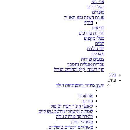
אני וגופי
בעלי חיים
סופרים
עונות השנה ומזג האוויר
חורף
בריאות
זהירות בדרכים
בעלי מקצוע
המים
יום הולדת
מאכלים
צבעים וצורות
עברית אנגלית וחשבון
סוף השנה, קיץ והחופש הגדול
בלוג
עוד...
חינוך מיוחד והתפתחות הילד
אבחונים
הורים
לאנשי חינוך ייעוץ וטיפול
לומדות ומשחקי מחשב טיפוליים
מוטוריקה עדינה וגסה
משחקי דמיון
משחקים רגשיים טיפוליים