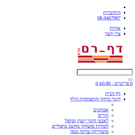
התחברות
08-9467997
אודות
צרו קשר
0 פריט\ים - ₪0.00
0
דף הבית
חינוך מיוחד והתפתחות הילד
אבחונים
הורים
לאנשי חינוך ייעוץ וטיפול
לומדות ומשחקי מחשב טיפוליים
מוטוריקה עדינה וגסה