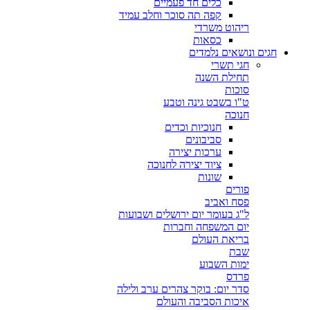
כלים חד פעמיים
קפה תה סוכר וחלב עמיד
ריהוט משרדי
כסאות
חגים ונושאים נלמדים
חגי תשרי
תחילת השנה
סוכות
ט"ו בשבט גינה וטבע
חנוכה
חנוכיות וכדים
סביבונים
ערכות יצירה
ציוד יצירה לחנוכה
שונות
פורים
פסח ואביב
ל"ג בעומר יום ירושלים ושבועות
יום המשפחה וחברות
בריאת העולם
שבת
ימות השבוע
פרדס
סדר יום: בוקר צהרים ערב ולילה
איכות הסביבה והעולם