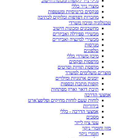
גלילי נייר לקופות ומכונות חישוב
מוצרי נייר כללי
פנקסים כרטיסיות ומעטפות
מחברות דפדפות ובלוקים לכתיבה
טכנולוגיה ומיכון משרדי
מחשבונים ומכונות חישוב
מכשירי ספירלה ואביזרים
מכשירי למינציה ואביזרים
מגרסות
טלפונים
מיכון משרדי כללי
מדפסות ופקסים
מדפסת תוויות וסרטים
מוצרים משלימים למשרד
יומנים ארגוניות ומילויים
קופות מתכת וכספות
תיבת דואר וארון מפתחות
אמצעי הדרכה
לוחות שעם לוחות מחיקים ופליפצ'ארט
בידוריות
אמצעי הדרכה - כללי
מסכים
עטי ציון לייזר
מזון וחומרי ניקוי
חומרי ניקוי