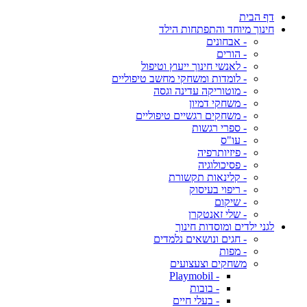
דף הבית
חינוך מיוחד והתפתחות הילד
- אבחונים
- הורים
- לאנשי חינוך ייעוץ וטיפול
- לומדות ומשחקי מחשב טיפוליים
- מוטוריקה עדינה וגסה
- משחקי דמיון
- משחקים רגשיים טיפוליים
- ספרי רגשות
- עו"ס
- פיזיותרפיה
- פסיכולוגיה
- קלינאות תקשורת
- ריפוי בעיסוק
- שיקום
- שלי זאנטקרן
לגני ילדים ומוסדות חינוך
- חגים ונושאים נלמדים
- מפות
משחקים וצעצועים
- Playmobil
- בובות
- בעלי חיים