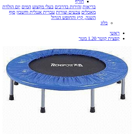
חורף
בריאות
זהירות בדרכים
בעלי מקצוע
המים
יום הולדת
מאכלים
צבעים וצורות
עברית אנגלית וחשבון
סוף
השנה, קיץ והחופש הגדול
בלוג
ראשי
קפצית קוטר 1.20 מטר