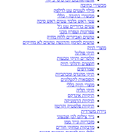
מכשירי כתיבה
מילוי לעטים עט לדלפק
מכשירי כתיבה - כללי
עטי ראש בלבד עטים ראש סיכה
עטים כדוריים עט ג'ל
עפרונות ועפרון מכני
טושים ואביזרים ללוח מחיק
טושים לסימון והדגשה טושים לא מחיקים
מוצרי תיוק
תיקי פוליגל
קלסרים ותיקי טבעות
חוצצים ודגלוני תיוק
שמרדפים
תיקי מהנדס ומכתביות
קופסאות לקטלוגים
מוצרי תיוק כללי
תיקי תליה
תיקיות אינדקס
תיקיות הרמוניקה
תיקיות פלסטיק וקרטון
ניירת משרדית
נייר צילום לבן וצבעוני
מזכריות ונייר ממו
מדבקות ומחזקי חורים