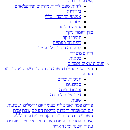
אמצעי הדרכה
לוחות שעם לוחות מחיקים ופליפצ'ארט
בידוריות
אמצעי הדרכה - כללי
מסכים
עטי ציון לייזר
מזון וחומרי ניקוי
חומרי ניקוי
כלים חד פעמיים
קפה תה סוכר וחלב עמיד
ריהוט משרדי
כסאות
חגים ונושאים נלמדים
חגי תשרי
תחילת השנה
סוכות
ט"ו בשבט גינה וטבע
חנוכה
חנוכיות וכדים
סביבונים
ערכות יצירה
ציוד יצירה לחנוכה
שונות
פורים
פסח ואביב
ל"ג בעומר יום ירושלים ושבועות
יום המשפחה וחברות
בריאת העולם
שבת
ימות
השבוע
פרדס
סדר יום: בוקר צהרים ערב ולילה
איכות הסביבה והעולם
אני וגופי
בעלי חיים
סופרים
עונות השנה ומזג האוויר