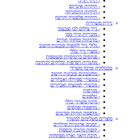
- תיקי תליה
- תיקיות אינדקס
- תיקיות הרמוניקה
- תיקיות פלסטיק וקרטון
ניירת משרדית
- נייר צילום לבן וצבעוני
- מזכריות ונייר ממו
- מדבקות ומחזקי חורים
- גלילי נייר לקופות ומכונות חישוב
- מוצרי נייר כללי
- פנקסים כרטיסיות ומעטפות
- מחברות דפדפות ובלוקים לכתיבה
טכנולוגיה ומיכון משרדי
- מחשבונים ומכונות חישוב
- מכשירי ספירלה ואביזרים
- מכשירי למינציה ואביזרים
- מגרסות
- טלפונים
- מיכון משרדי כללי
- מדפסות ופקסים
- מדפסת תוויות וסרטים
מוצרים משלימים למשרד
- יומנים ארגוניות ומילויים
- קופות מתכת וכספות
- תיבת דואר וארון מפתחות