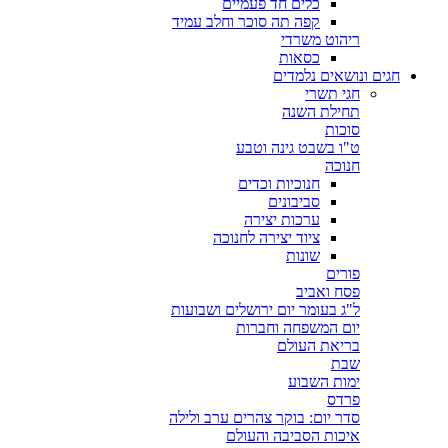
כלים חד פעמיים
קפה תה סוכר וחלב עמיד
ריהוט משרדי
כסאות
חגים ונושאים נלמדים
חגי תשרי
תחילת השנה
סוכות
ט"ו בשבט גינה וטבע
חנוכה
חנוכיות וכדים
סביבונים
ערכות יצירה
ציוד יצירה לחנוכה
שונות
פורים
פסח ואביב
ל"ג בעומר יום ירושלים ושבועות
יום המשפחה וחברות
בריאת העולם
שבת
ימות השבוע
פרדס
סדר יום: בוקר צהרים ערב ולילה
איכות הסביבה והעולם