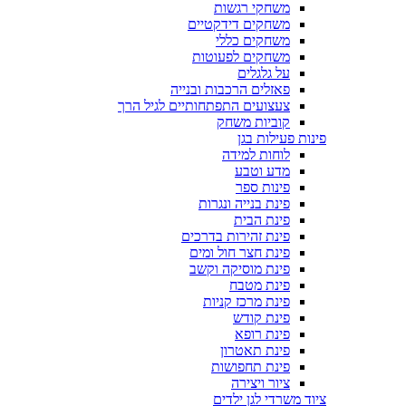
משחקי רגשות
משחקים דידקטיים
משחקים כללי
משחקים לפעוטות
על גלגלים
פאזלים הרכבות ובנייה
צעצועים התפתחותיים לגיל הרך
קוביות משחק
פינות פעילות בגן
לוחות למידה
מדע וטבע
פינות ספר
פינת בנייה ונגרות
פינת הבית
פינת זהירות בדרכים
פינת חצר חול ומים
פינת מוסיקה וקשב
פינת מטבח
פינת מרכז קניות
פינת קודש
פינת רופא
פינת תאטרון
פינת תחפושות
ציור ויצירה
ציוד משרדי לגן ילדים