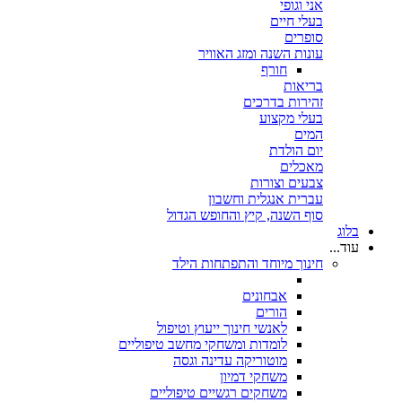
אני וגופי
בעלי חיים
סופרים
עונות השנה ומזג האוויר
חורף
בריאות
זהירות בדרכים
בעלי מקצוע
המים
יום הולדת
מאכלים
צבעים וצורות
עברית אנגלית וחשבון
סוף השנה, קיץ והחופש הגדול
בלוג
עוד...
חינוך מיוחד והתפתחות הילד
אבחונים
הורים
לאנשי חינוך ייעוץ וטיפול
לומדות ומשחקי מחשב טיפוליים
מוטוריקה עדינה וגסה
משחקי דמיון
משחקים רגשיים טיפוליים