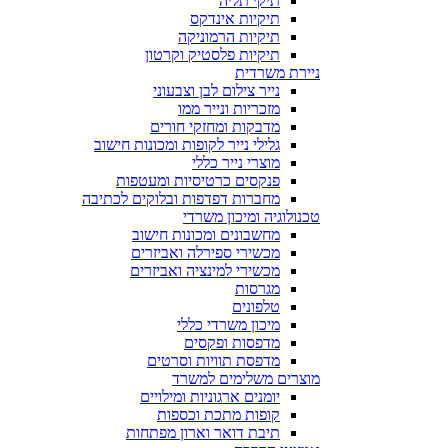
תיקי תליה
תיקיות אינדקס
תיקיות הרמוניקה
תיקיות פלסטיק וקרטון
ניירת משרדית
נייר צילום לבן וצבעוני
מזכריות ונייר ממו
מדבקות ומחזקי חורים
גלילי נייר לקופות ומכונות חישוב
מוצרי נייר כללי
פנקסים כרטיסיות ומעטפות
מחברות דפדפות ובלוקים לכתיבה
טכנולוגיה ומיכון משרדי
מחשבונים ומכונות חישוב
מכשירי ספירלה ואביזרים
מכשירי למינציה ואביזרים
מגרסות
טלפונים
מיכון משרדי כללי
מדפסות ופקסים
מדפסת תוויות וסרטים
מוצרים משלימים למשרד
יומנים ארגוניות ומילויים
קופות מתכת וכספות
תיבת דואר וארון מפתחות