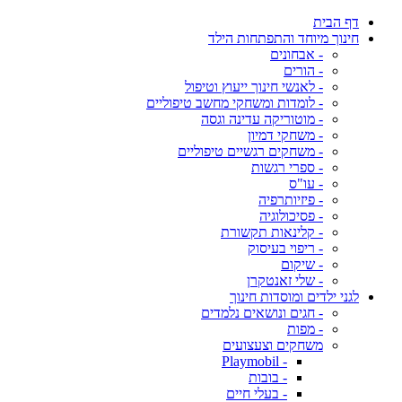
דף הבית
חינוך מיוחד והתפתחות הילד
- אבחונים
- הורים
- לאנשי חינוך ייעוץ וטיפול
- לומדות ומשחקי מחשב טיפוליים
- מוטוריקה עדינה וגסה
- משחקי דמיון
- משחקים רגשיים טיפוליים
- ספרי רגשות
- עו"ס
- פיזיותרפיה
- פסיכולוגיה
- קלינאות תקשורת
- ריפוי בעיסוק
- שיקום
- שלי זאנטקרן
לגני ילדים ומוסדות חינוך
- חגים ונושאים נלמדים
- מפות
משחקים וצעצועים
- Playmobil
- בובות
- בעלי חיים