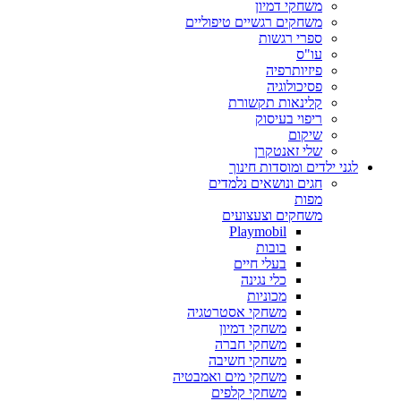
משחקי דמיון
משחקים רגשיים טיפוליים
ספרי רגשות
עו"ס
פיזיותרפיה
פסיכולוגיה
קלינאות תקשורת
ריפוי בעיסוק
שיקום
שלי זאנטקרן
לגני ילדים ומוסדות חינוך
חגים ונושאים נלמדים
מפות
משחקים וצעצועים
Playmobil
בובות
בעלי חיים
כלי נגינה
מכוניות
משחקי אסטרטגיה
משחקי דמיון
משחקי חברה
משחקי חשיבה
משחקי מים ואמבטיה
משחקי קלפים