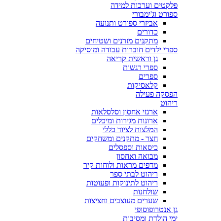
פלקטים וערכות למידה
ספורט וג'ימבורי
אביזרי ספורט ותנועה
כדורים
מתקנים מזרנים ושטיחים
ספרי ילדים חוברות עבודה ומוסיקה
גן וראשית קריאה
ספרי רגשות
ספרים
קלאסיקות
הפסקה פעילה
ריהוט
ארגזי אחסון וסלסלאות
ארונות מגירות ומיכלים
המלצות לציוד כללי
חצר - מתקנים ומשחקים
כיסאות וספסלים
מבואה ואחסון
מדפים מראות ולוחות קיר
ריהוט לבתי ספר
ריהוט לתינוקות ופעוטות
שולחנות
שערים מעוצבים וחציצות
גן אנטרופוסופי
ימי הולדת ומסיבות