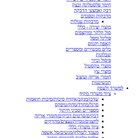
חימר פלסטלינה ובצק
דבק ואמצעי הדבקה
מדבקות וטפטים
מדבקות עגולות
מוצרי יצירה - כללי
סול קלקר ומוקצפים
פוליגל ומפל
קאפה וקנווס
כלים מכשירים ומספריים
שבלונות
פיסול וכיור
מוצרי טקסטיל
מוצרי עץ
חומרי אריזה ועיצוב
תכשיטנות
למשרד ולעסק
ציוד משרדי מקיף
שדכן/מנקב/אקדח סיכות/סיכות תואמות
סרגל/מחדד/מחק/טיפקס
מספריים וסכיני חיתוך
דבקים/סרטים דביקים/חומרי אריזה
לחצנים/גומיות/נעצים/מהדקים
ציוד משרדי כללי
מעמד לשולחן/מגשים/סל אשפה
אלפון/אלבום לכרטיסי ביקור