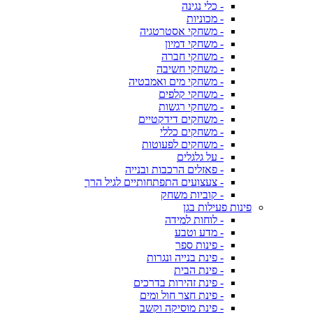
- כלי נגינה
- מכוניות
- משחקי אסטרטגיה
- משחקי דמיון
- משחקי חברה
- משחקי חשיבה
- משחקי מים ואמבטיה
- משחקי קלפים
- משחקי רגשות
- משחקים דידקטיים
- משחקים כללי
- משחקים לפעוטות
- על גלגלים
- פאזלים הרכבות ובנייה
- צעצועים התפתחותיים לגיל הרך
- קוביות משחק
פינות פעילות בגן
- לוחות למידה
- מדע וטבע
- פינות ספר
- פינת בנייה ונגרות
- פינת הבית
- פינת זהירות בדרכים
- פינת חצר חול ומים
- פינת מוסיקה וקשב