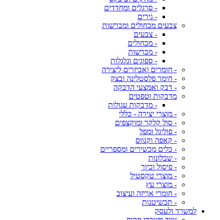
- סרגלים ומחדדים
- גירים
צבעים מכחולים ומברשות
- צבעים
- מכחולים
- מברשות
- ספוגים וגלגלות
- חומרים ואביזרים ליצירה
- חימר פלסטלינה ובצק
- דבק ואמצעי הדבקה
מדבקות וטפטים
- מדבקות עגולות
- מוצרי יצירה - כללי
- סול קלקר ומוקצפים
- פוליגל ומפל
- קאפה וקנווס
- כלים מכשירים ומספריים
- שבלונות
- פיסול וכיור
- מוצרי טקסטיל
- מוצרי עץ
- חומרי אריזה ועיצוב
- תכשיטנות
למשרד ולעסק
ציוד משרדי מקיף