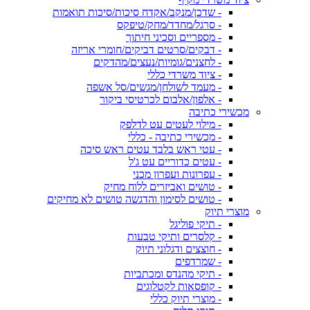
- שדכן/מנקב/אקדח סיכות/סיכות תואמות
- סרגל/מחדד/מחק/טיפקס
- מספריים וסכיני חיתוך
- דבקים/סרטים דביקים/חומרי אריזה
- לחצנים/גומיות/נעצים/מהדקים
- ציוד משרדי כללי
- מעמד לשולחן/מגשים/סל אשפה
- אלפון/אלבום לכרטיסי ביקור
מכשירי כתיבה
- מילוי לעטים עט לדלפק
- מכשירי כתיבה - כללי
- עטי ראש בלבד עטים ראש סיכה
- עטים כדוריים עט ג'ל
- עפרונות ועפרון מכני
- טושים ואביזרים ללוח מחיק
- טושים לסימון והדגשה טושים לא מחיקים
מוצרי תיוק
- תיקי פוליגל
- קלסרים ותיקי טבעות
- חוצצים ודגלוני תיוק
- שמרדפים
- תיקי מהנדס ומכתביות
- קופסאות לקטלוגים
- מוצרי תיוק כללי