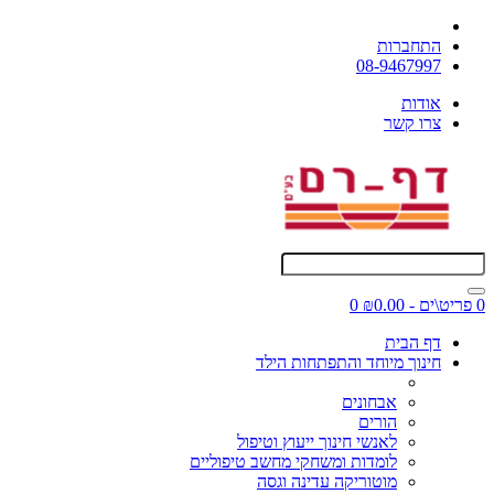
התחברות
08-9467997
אודות
צרו קשר
0 פריט\ים - ₪0.00
0
דף הבית
חינוך מיוחד והתפתחות הילד
אבחונים
הורים
לאנשי חינוך ייעוץ וטיפול
לומדות ומשחקי מחשב טיפוליים
מוטוריקה עדינה וגסה