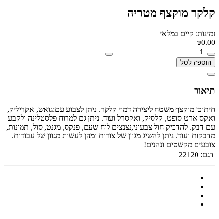
קלקר מוקצף מטריה
זמינות: קיים במלאי
₪0.00
הוספה לסל
תיאור
חיתוכי מוקצף משטח ליצירה דמוי קלקר. ניתן לצבוע עם:גואש, אקריליק,
ואקס ארט סופט, קלסיק, ואקסרל ועוד. ניתן גם למרוח פלסטלינה ולקבע
עם דבק. להדביק חול צבעוני,נצנצים לוח שעם, פנקס, מגנט, סול, תמונות,
מדבקות ועוד. ניתן להשיג מגוון של צורות ומהן לעשות מגוון של עבודות.
צובעים מקשטים ונהנים!
דגם:
22120