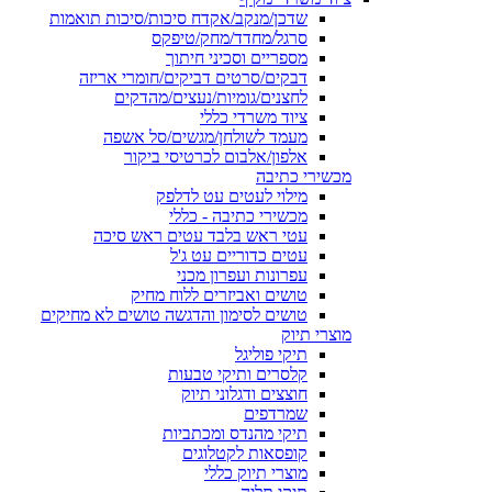
שדכן/מנקב/אקדח סיכות/סיכות תואמות
סרגל/מחדד/מחק/טיפקס
מספריים וסכיני חיתוך
דבקים/סרטים דביקים/חומרי אריזה
לחצנים/גומיות/נעצים/מהדקים
ציוד משרדי כללי
מעמד לשולחן/מגשים/סל אשפה
אלפון/אלבום לכרטיסי ביקור
מכשירי כתיבה
מילוי לעטים עט לדלפק
מכשירי כתיבה - כללי
עטי ראש בלבד עטים ראש סיכה
עטים כדוריים עט ג'ל
עפרונות ועפרון מכני
טושים ואביזרים ללוח מחיק
טושים לסימון והדגשה טושים לא מחיקים
מוצרי תיוק
תיקי פוליגל
קלסרים ותיקי טבעות
חוצצים ודגלוני תיוק
שמרדפים
תיקי מהנדס ומכתביות
קופסאות לקטלוגים
מוצרי תיוק כללי