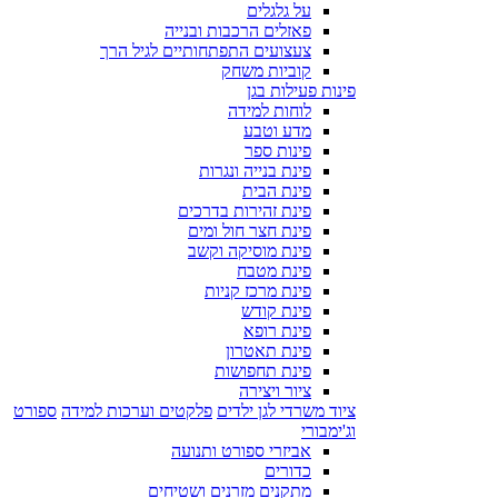
על גלגלים
פאזלים הרכבות ובנייה
צעצועים התפתחותיים לגיל הרך
קוביות משחק
פינות פעילות בגן
לוחות למידה
מדע וטבע
פינות ספר
פינת בנייה ונגרות
פינת הבית
פינת זהירות בדרכים
פינת חצר חול ומים
פינת מוסיקה וקשב
פינת מטבח
פינת מרכז קניות
פינת קודש
פינת רופא
פינת תאטרון
פינת תחפושות
ציור ויצירה
ציוד משרדי לגן ילדים
פלקטים וערכות למידה
ספורט
וג'ימבורי
אביזרי ספורט ותנועה
כדורים
מתקנים מזרנים ושטיחים