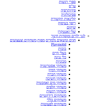
ספרי רגשות
עו"ס
פיזיותרפיה
פסיכולוגיה
קלינאות תקשורת
ריפוי בעיסוק
שיקום
שלי זאנטקרן
לגני ילדים ומוסדות חינוך
חגים ונושאים נלמדים
מפות
משחקים וצעצועים
Playmobil
בובות
בעלי חיים
כלי נגינה
מכוניות
משחקי אסטרטגיה
משחקי דמיון
משחקי חברה
משחקי חשיבה
משחקי מים ואמבטיה
משחקי קלפים
משחקי רגשות
משחקים דידקטיים
משחקים כללי
משחקים לפעוטות