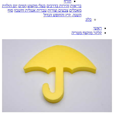
חורף
בריאות
זהירות בדרכים
בעלי מקצוע
המים
יום הולדת
מאכלים
צבעים וצורות
עברית אנגלית וחשבון
סוף
השנה, קיץ והחופש הגדול
בלוג
ראשי
קלקר מוקצף מטריה