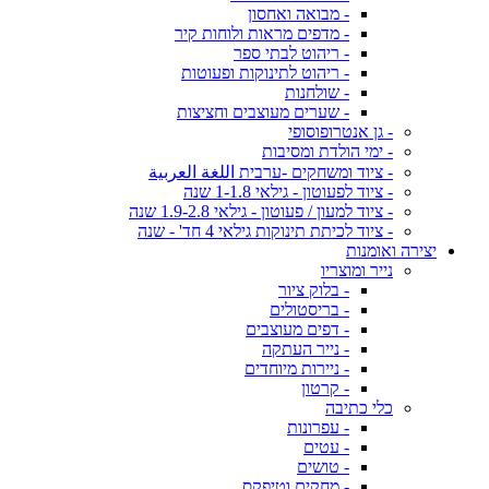
- מבואה ואחסון
- מדפים מראות ולוחות קיר
- ריהוט לבתי ספר
- ריהוט לתינוקות ופעוטות
- שולחנות
- שערים מעוצבים וחציצות
- גן אנטרופוסופי
- ימי הולדת ומסיבות
- ציוד ומשחקים -ערבית اللغة العربية
- ציוד לפעוטון - גילאי 1-1.8 שנה
- ציוד למעון / פעוטון - גילאי 1.9-2.8 שנה
- ציוד לכיתת תינוקות גילאי 4 חד' - שנה
יצירה ואומנות
נייר ומוצריו
- בלוק ציור
- בריסטולים
- דפים מעוצבים
- נייר העתקה
- ניירות מיוחדים
- קרטון
כלי כתיבה
- עפרונות
- עטים
- טושים
- מחקים וטיפקס