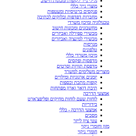
גלילי נייר לקופות ומכונות חישוב
מוצרי נייר כללי
פנקסים כרטיסיות ומעטפות
מחברות דפדפות ובלוקים לכתיבה
טכנולוגיה ומיכון משרדי
מחשבונים ומכונות חישוב
מכשירי ספירלה ואביזרים
מכשירי למינציה ואביזרים
מגרסות
טלפונים
מיכון משרדי כללי
מדפסות ופקסים
מדפסת תוויות וסרטים
מוצרים משלימים למשרד
יומנים ארגוניות ומילויים
קופות מתכת וכספות
תיבת דואר וארון מפתחות
אמצעי הדרכה
לוחות שעם לוחות מחיקים ופליפצ'ארט
בידוריות
אמצעי הדרכה - כללי
מסכים
עטי ציון לייזר
מזון וחומרי ניקוי
חומרי ניקוי