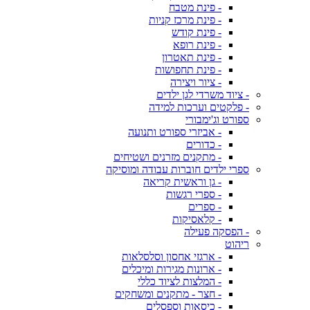
- פינת מטבח
- פינת מרכז קניות
- פינת קודש
- פינת רופא
- פינת תאטרון
- פינת תחפושות
- ציור ויצירה
- ציוד משרדי לגן ילדים
- פלקטים וערכות למידה
ספורט וג'ימבורי
- אביזרי ספורט ותנועה
- כדורים
- מתקנים מזרנים ושטיחים
ספרי ילדים חוברות עבודה ומוסיקה
- גן וראשית קריאה
- ספרי רגשות
- ספרים
- קלאסיקות
- הפסקה פעילה
ריהוט
- ארגזי אחסון וסלסלאות
- ארונות מגירות ומיכלים
- המלצות לציוד כללי
- חצר - מתקנים ומשחקים
- כיסאות וספסלים