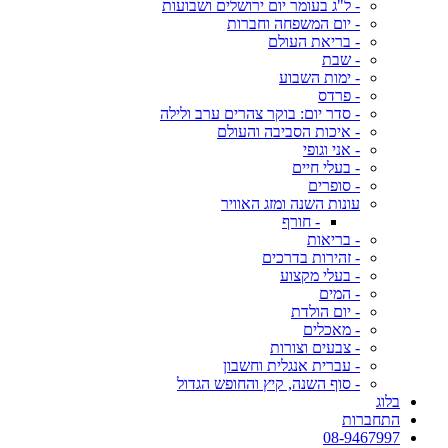
- ל"ג בעומר יום ירושלים ושבועות
- יום המשפחה וחברות
- בריאת העולם
- שבת
- ימות השבוע
- פרדס
- סדר יום: בוקר צהרים ערב ולילה
- איכות הסביבה והעולם
- אני וגופי
- בעלי חיים
- סופרים
עונות השנה ומזג האוויר
- חורף
- בריאות
- זהירות בדרכים
- בעלי מקצוע
- המים
- יום הולדת
- מאכלים
- צבעים וצורות
- עברית אנגלית וחשבון
- סוף השנה, קיץ והחופש הגדול
בלוג
התחברות
08-9467997