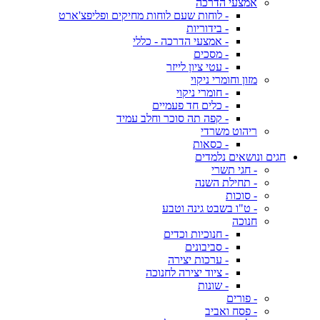
אמצעי הדרכה
- לוחות שעם לוחות מחיקים ופליפצ'ארט
- בידוריות
- אמצעי הדרכה - כללי
- מסכים
- עטי ציון לייזר
מזון וחומרי ניקוי
- חומרי ניקוי
- כלים חד פעמיים
- קפה תה סוכר וחלב עמיד
ריהוט משרדי
- כסאות
חגים ונושאים נלמדים
- חגי תשרי
- תחילת השנה
- סוכות
- ט"ו בשבט גינה וטבע
חנוכה
- חנוכיות וכדים
- סביבונים
- ערכות יצירה
- ציוד יצירה לחנוכה
- שונות
- פורים
- פסח ואביב