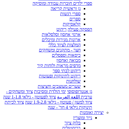
ספרי ילדים חוברות עבודה ומוסיקה
גן וראשית קריאה
ספרי רגשות
ספרים
קלאסיקות
הפסקה פעילה
ריהוט
ארגזי אחסון וסלסלאות
ארונות מגירות ומיכלים
המלצות לציוד כללי
חצר - מתקנים ומשחקים
כיסאות וספסלים
מבואה ואחסון
מדפים מראות ולוחות קיר
ריהוט לבתי ספר
ריהוט לתינוקות ופעוטות
שולחנות
שערים מעוצבים וחציצות
גן אנטרופוסופי
ימי הולדת ומסיבות
ציוד ומשחקים -
ערבית اللغة العربية
ציוד לפעוטון - גילאי 1-1.8 שנה
ציוד למעון / פעוטון - גילאי 1.9-2.8 שנה
ציוד לכיתת
תינוקות גילאי 4 חד' - שנה
יצירה ואומנות
נייר ומוצריו
בלוק ציור
בריסטולים