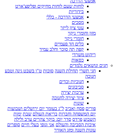
אמצעי הדרכה
לוחות שעם לוחות מחיקים ופליפצ'ארט
בידוריות
אמצעי הדרכה - כללי
מסכים
עטי ציון לייזר
מזון וחומרי ניקוי
חומרי ניקוי
כלים חד פעמיים
קפה תה סוכר וחלב עמיד
ריהוט משרדי
כסאות
חגים ונושאים נלמדים
חגי תשרי
תחילת השנה
סוכות
ט"ו בשבט גינה וטבע
חנוכה
חנוכיות וכדים
סביבונים
ערכות יצירה
ציוד יצירה לחנוכה
שונות
פורים
פסח ואביב
ל"ג בעומר יום ירושלים ושבועות
יום המשפחה וחברות
בריאת העולם
שבת
ימות
השבוע
פרדס
סדר יום: בוקר צהרים ערב ולילה
איכות הסביבה והעולם
אני וגופי
בעלי חיים
סופרים
עונות השנה ומזג האוויר