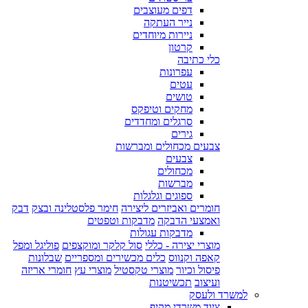
דפים מעוצבים
נייר העתקה
ניירות מיוחדים
קרטון
כלי כתיבה
עפרונות
עטים
טושים
מחקים וטיפקס
סרגלים ומחדדים
גירים
צבעים מכחולים ומברשות
צבעים
מכחולים
מברשות
ספוגים וגלגלות
חומרים ואביזרים ליצירה
חימר פלסטלינה ובצק
דבק
ואמצעי הדבקה
מדבקות וטפטים
מדבקות עגולות
מוצרי יצירה - כללי
סול קלקר ומוקצפים
פוליגל ומפל
קאפה וקנווס
כלים מכשירים ומספריים
שבלונות
פיסול וכיור
מוצרי טקסטיל
מוצרי עץ
חומרי אריזה
ועיצוב
תכשיטנות
למשרד ולעסק
ציוד משרדי מקיף