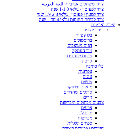
ציוד ומשחקים -ערבית اللغة العربية
ציוד לפעוטון - גילאי 1-1.8 שנה
ציוד למעון / פעוטון - גילאי 1.9-2.8 שנה
ציוד לכיתת תינוקות גילאי 4 חד' - שנה
יצירה ואומנות
נייר ומוצריו
בלוק ציור
בריסטולים
דפים מעוצבים
נייר העתקה
ניירות מיוחדים
קרטון
כלי כתיבה
עפרונות
עטים
טושים
מחקים וטיפקס
סרגלים ומחדדים
גירים
צבעים מכחולים ומברשות
צבעים
מכחולים
מברשות
ספוגים וגלגלות
חומרים ואביזרים ליצירה