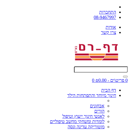
התחברות
08-9467997
אודות
צרו קשר
0 פריט\ים - ₪0.00
0
דף הבית
חינוך מיוחד והתפתחות הילד
אבחונים
הורים
לאנשי חינוך ייעוץ וטיפול
לומדות ומשחקי מחשב טיפוליים
מוטוריקה עדינה וגסה