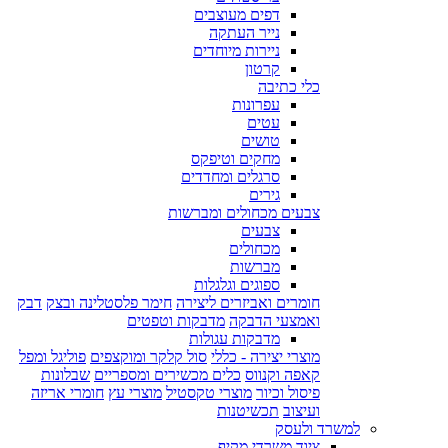
דפים מעוצבים
נייר העתקה
ניירות מיוחדים
קרטון
כלי כתיבה
עפרונות
עטים
טושים
מחקים וטיפקס
סרגלים ומחדדים
גירים
צבעים מכחולים ומברשות
צבעים
מכחולים
מברשות
ספוגים וגלגלות
חומרים ואביזרים ליצירה
חימר פלסטלינה ובצק
דבק
ואמצעי הדבקה
מדבקות וטפטים
מדבקות עגולות
מוצרי יצירה - כללי
סול קלקר ומוקצפים
פוליגל ומפל
קאפה וקנווס
כלים מכשירים ומספריים
שבלונות
פיסול וכיור
מוצרי טקסטיל
מוצרי עץ
חומרי אריזה
ועיצוב
תכשיטנות
למשרד ולעסק
ציוד משרדי מקיף