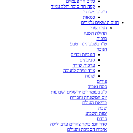
כלים חד פעמיים
קפה תה סוכר וחלב עמיד
ריהוט משרדי
כסאות
חגים ונושאים נלמדים
חגי תשרי
תחילת השנה
סוכות
ט"ו בשבט גינה וטבע
חנוכה
חנוכיות וכדים
סביבונים
ערכות יצירה
ציוד יצירה לחנוכה
שונות
פורים
פסח ואביב
ל"ג בעומר יום ירושלים ושבועות
יום המשפחה וחברות
בריאת העולם
שבת
ימות השבוע
פרדס
סדר יום: בוקר צהרים ערב ולילה
איכות הסביבה והעולם