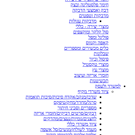
חימר פלסטלינה ובצק
דבק ואמצעי הדבקה
מדבקות וטפטים
מדבקות עגולות
מוצרי יצירה - כללי
סול קלקר ומוקצפים
פוליגל ומפל
קאפה וקנווס
כלים מכשירים ומספריים
שבלונות
פיסול וכיור
מוצרי טקסטיל
מוצרי עץ
חומרי אריזה ועיצוב
תכשיטנות
למשרד ולעסק
ציוד משרדי מקיף
שדכן/מנקב/אקדח סיכות/סיכות תואמות
סרגל/מחדד/מחק/טיפקס
מספריים וסכיני חיתוך
דבקים/סרטים דביקים/חומרי אריזה
לחצנים/גומיות/נעצים/מהדקים
ציוד משרדי כללי
מעמד לשולחן/מגשים/סל אשפה
אלפון/אלבום לכרטיסי ביקור