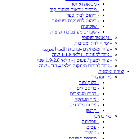
- מבואה ואחסון
- מדפים מראות ולוחות קיר
- ריהוט לבתי ספר
- ריהוט לתינוקות ופעוטות
- שולחנות
- שערים מעוצבים וחציצות
- גן אנטרופוסופי
- ימי הולדת ומסיבות
- ציוד ומשחקים -ערבית اللغة العربية
- ציוד לפעוטון - גילאי 1-1.8 שנה
- ציוד למעון / פעוטון - גילאי 1.9-2.8 שנה
- ציוד לכיתת תינוקות גילאי 4 חד' - שנה
יצירה ואומנות
נייר ומוצריו
- בלוק ציור
- בריסטולים
- דפים מעוצבים
- נייר העתקה
- ניירות מיוחדים
- קרטון
כלי כתיבה
- עפרונות
- עטים
- טושים
- מחקים וטיפקס