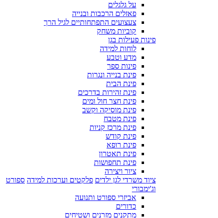
על גלגלים
פאזלים הרכבות ובנייה
צעצועים התפתחותיים לגיל הרך
קוביות משחק
פינות פעילות בגן
לוחות למידה
מדע וטבע
פינות ספר
פינת בנייה ונגרות
פינת הבית
פינת זהירות בדרכים
פינת חצר חול ומים
פינת מוסיקה וקשב
פינת מטבח
פינת מרכז קניות
פינת קודש
פינת רופא
פינת תאטרון
פינת תחפושות
ציור ויצירה
ציוד משרדי לגן ילדים
פלקטים וערכות למידה
ספורט
וג'ימבורי
אביזרי ספורט ותנועה
כדורים
מתקנים מזרנים ושטיחים