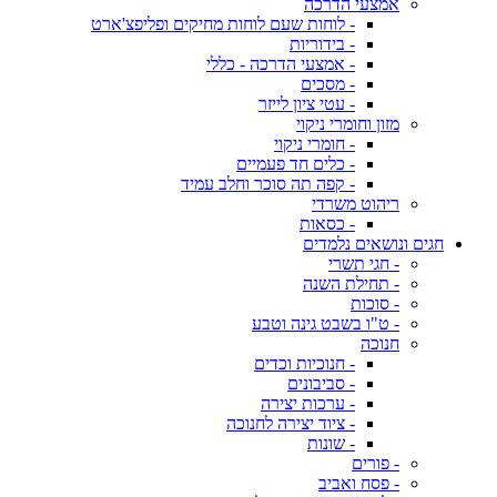
אמצעי הדרכה
- לוחות שעם לוחות מחיקים ופליפצ'ארט
- בידוריות
- אמצעי הדרכה - כללי
- מסכים
- עטי ציון לייזר
מזון וחומרי ניקוי
- חומרי ניקוי
- כלים חד פעמיים
- קפה תה סוכר וחלב עמיד
ריהוט משרדי
- כסאות
חגים ונושאים נלמדים
- חגי תשרי
- תחילת השנה
- סוכות
- ט"ו בשבט גינה וטבע
חנוכה
- חנוכיות וכדים
- סביבונים
- ערכות יצירה
- ציוד יצירה לחנוכה
- שונות
- פורים
- פסח ואביב