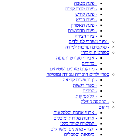
- פינת מטבח
- פינת מרכז קניות
- פינת קודש
- פינת רופא
- פינת תאטרון
- פינת תחפושות
- ציור ויצירה
- ציוד משרדי לגן ילדים
- פלקטים וערכות למידה
ספורט וג'ימבורי
- אביזרי ספורט ותנועה
- כדורים
- מתקנים מזרנים ושטיחים
ספרי ילדים חוברות עבודה ומוסיקה
- גן וראשית קריאה
- ספרי רגשות
- ספרים
- קלאסיקות
- הפסקה פעילה
ריהוט
- ארגזי אחסון וסלסלאות
- ארונות מגירות ומיכלים
- המלצות לציוד כללי
- חצר - מתקנים ומשחקים
- כיסאות וספסלים