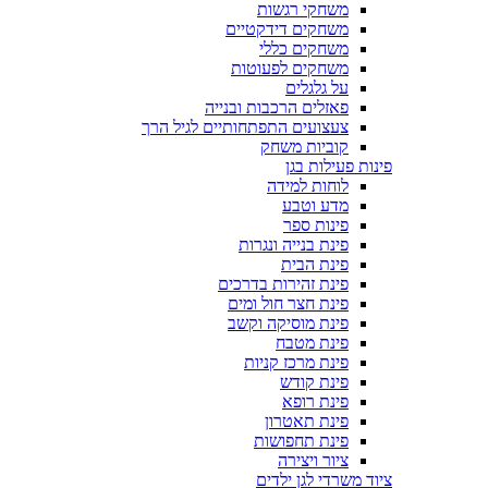
משחקי רגשות
משחקים דידקטיים
משחקים כללי
משחקים לפעוטות
על גלגלים
פאזלים הרכבות ובנייה
צעצועים התפתחותיים לגיל הרך
קוביות משחק
פינות פעילות בגן
לוחות למידה
מדע וטבע
פינות ספר
פינת בנייה ונגרות
פינת הבית
פינת זהירות בדרכים
פינת חצר חול ומים
פינת מוסיקה וקשב
פינת מטבח
פינת מרכז קניות
פינת קודש
פינת רופא
פינת תאטרון
פינת תחפושות
ציור ויצירה
ציוד משרדי לגן ילדים