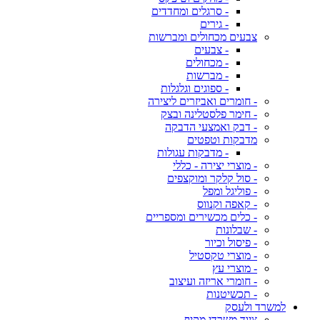
- סרגלים ומחדדים
- גירים
צבעים מכחולים ומברשות
- צבעים
- מכחולים
- מברשות
- ספוגים וגלגלות
- חומרים ואביזרים ליצירה
- חימר פלסטלינה ובצק
- דבק ואמצעי הדבקה
מדבקות וטפטים
- מדבקות עגולות
- מוצרי יצירה - כללי
- סול קלקר ומוקצפים
- פוליגל ומפל
- קאפה וקנווס
- כלים מכשירים ומספריים
- שבלונות
- פיסול וכיור
- מוצרי טקסטיל
- מוצרי עץ
- חומרי אריזה ועיצוב
- תכשיטנות
למשרד ולעסק
ציוד משרדי מקיף