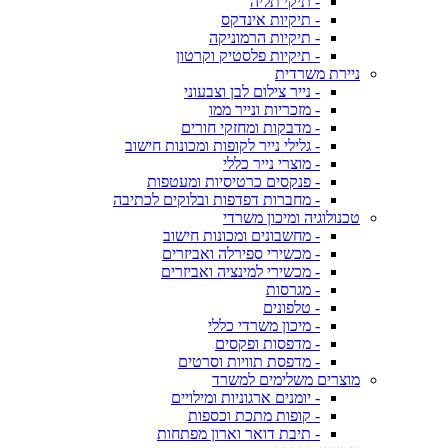
- תיקי תליה
- תיקיות אינדקס
- תיקיות הרמוניקה
- תיקיות פלסטיק וקרטון
ניירת משרדית
- נייר צילום לבן וצבעוני
- מזכריות ונייר ממו
- מדבקות ומחזקי חורים
- גלילי נייר לקופות ומכונות חישוב
- מוצרי נייר כללי
- פנקסים כרטיסיות ומעטפות
- מחברות דפדפות ובלוקים לכתיבה
טכנולוגיה ומיכון משרדי
- מחשבונים ומכונות חישוב
- מכשירי ספירלה ואביזרים
- מכשירי למינציה ואביזרים
- מגרסות
- טלפונים
- מיכון משרדי כללי
- מדפסות ופקסים
- מדפסת תוויות וסרטים
מוצרים משלימים למשרד
- יומנים ארגוניות ומילויים
- קופות מתכת וכספות
- תיבת דואר וארון מפתחות