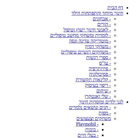
דף הבית
חינוך מיוחד והתפתחות הילד
- אבחונים
- הורים
- לאנשי חינוך ייעוץ וטיפול
- לומדות ומשחקי מחשב טיפוליים
- מוטוריקה עדינה וגסה
- משחקי דמיון
- משחקים רגשיים טיפוליים
- ספרי רגשות
- עו"ס
- פיזיותרפיה
- פסיכולוגיה
- קלינאות תקשורת
- ריפוי בעיסוק
- שיקום
- שלי זאנטקרן
לגני ילדים ומוסדות חינוך
- חגים ונושאים נלמדים
- מפות
משחקים וצעצועים
- Playmobil
- בובות
- בעלי חיים