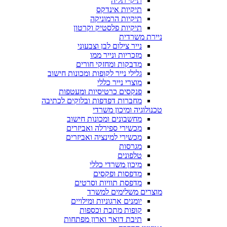
תיקי תליה
תיקיות אינדקס
תיקיות הרמוניקה
תיקיות פלסטיק וקרטון
ניירת משרדית
נייר צילום לבן וצבעוני
מזכריות ונייר ממו
מדבקות ומחזקי חורים
גלילי נייר לקופות ומכונות חישוב
מוצרי נייר כללי
פנקסים כרטיסיות ומעטפות
מחברות דפדפות ובלוקים לכתיבה
טכנולוגיה ומיכון משרדי
מחשבונים ומכונות חישוב
מכשירי ספירלה ואביזרים
מכשירי למינציה ואביזרים
מגרסות
טלפונים
מיכון משרדי כללי
מדפסות ופקסים
מדפסת תוויות וסרטים
מוצרים משלימים למשרד
יומנים ארגוניות ומילויים
קופות מתכת וכספות
תיבת דואר וארון מפתחות