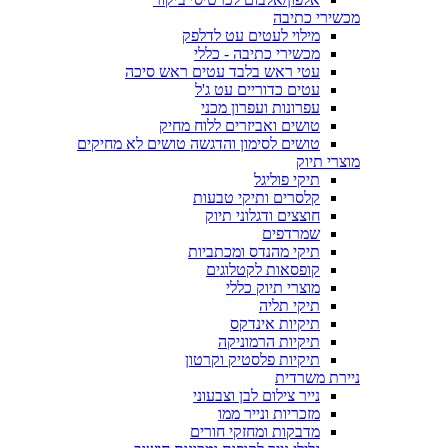
מכשירי כתיבה
מילוי לעטים עט לדלפק
מכשירי כתיבה - כללי
עטי ראש בלבד עטים ראש סיכה
עטים כדוריים עט ג'ל
עפרונות ועפרון מכני
טושים ואביזרים ללוח מחיק
טושים לסימון והדגשה טושים לא מחיקים
מוצרי תיוק
תיקי פוליגל
קלסרים ותיקי טבעות
חוצצים ודגלוני תיוק
שמרדפים
תיקי מהנדס ומכתביות
קופסאות לקטלוגים
מוצרי תיוק כללי
תיקי תליה
תיקיות אינדקס
תיקיות הרמוניקה
תיקיות פלסטיק וקרטון
ניירת משרדית
נייר צילום לבן וצבעוני
מזכריות ונייר ממו
מדבקות ומחזקי חורים