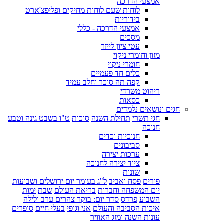
אמצעי הדרכה
לוחות שעם לוחות מחיקים ופליפצ'ארט
בידוריות
אמצעי הדרכה - כללי
מסכים
עטי ציון לייזר
מזון וחומרי ניקוי
חומרי ניקוי
כלים חד פעמיים
קפה תה סוכר וחלב עמיד
ריהוט משרדי
כסאות
חגים ונושאים נלמדים
חגי תשרי
תחילת השנה
סוכות
ט"ו בשבט גינה וטבע
חנוכה
חנוכיות וכדים
סביבונים
ערכות יצירה
ציוד יצירה לחנוכה
שונות
פורים
פסח ואביב
ל"ג בעומר יום ירושלים ושבועות
יום המשפחה וחברות
בריאת העולם
שבת
ימות
השבוע
פרדס
סדר יום: בוקר צהרים ערב ולילה
איכות הסביבה והעולם
אני וגופי
בעלי חיים
סופרים
עונות השנה ומזג האוויר