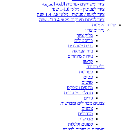
ציוד ומשחקים -ערבית اللغة العربية
ציוד לפעוטון - גילאי 1-1.8 שנה
ציוד למעון / פעוטון - גילאי 1.9-2.8 שנה
ציוד לכיתת תינוקות גילאי 4 חד' - שנה
יצירה ואומנות
נייר ומוצריו
בלוק ציור
בריסטולים
דפים מעוצבים
נייר העתקה
ניירות מיוחדים
קרטון
כלי כתיבה
עפרונות
עטים
טושים
מחקים וטיפקס
סרגלים ומחדדים
גירים
צבעים מכחולים ומברשות
צבעים
מכחולים
מברשות
ספוגים וגלגלות
חומרים ואביזרים ליצירה