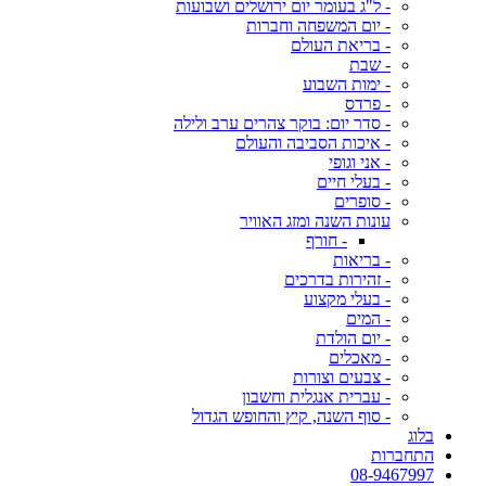
- ל"ג בעומר יום ירושלים ושבועות
- יום המשפחה וחברות
- בריאת העולם
- שבת
- ימות השבוע
- פרדס
- סדר יום: בוקר צהרים ערב ולילה
- איכות הסביבה והעולם
- אני וגופי
- בעלי חיים
- סופרים
עונות השנה ומזג האוויר
- חורף
- בריאות
- זהירות בדרכים
- בעלי מקצוע
- המים
- יום הולדת
- מאכלים
- צבעים וצורות
- עברית אנגלית וחשבון
- סוף השנה, קיץ והחופש הגדול
בלוג
התחברות
08-9467997