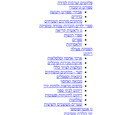
פלקטים וערכות למידה
ספורט וג'ימבורי
אביזרי ספורט ותנועה
כדורים
מתקנים מזרנים ושטיחים
ספרי ילדים חוברות עבודה ומוסיקה
גן וראשית קריאה
ספרי רגשות
ספרים
קלאסיקות
הפסקה פעילה
ריהוט
ארגזי אחסון וסלסלאות
ארונות מגירות ומיכלים
המלצות לציוד כללי
חצר - מתקנים ומשחקים
כיסאות וספסלים
מבואה ואחסון
מדפים מראות ולוחות קיר
ריהוט לבתי ספר
ריהוט לתינוקות ופעוטות
שולחנות
שערים מעוצבים וחציצות
גן אנטרופוסופי
ימי הולדת ומסיבות