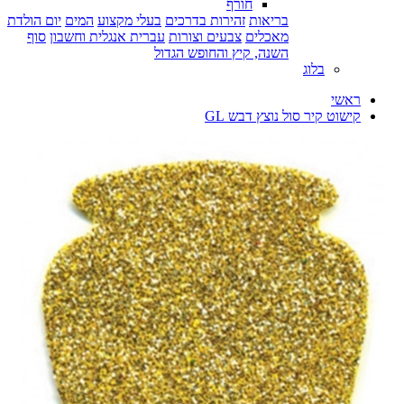
חורף
בריאות
זהירות בדרכים
בעלי מקצוע
המים
יום הולדת
מאכלים
צבעים וצורות
עברית אנגלית וחשבון
סוף
השנה, קיץ והחופש הגדול
בלוג
ראשי
קישוט קיר סול נוצץ דבש GL