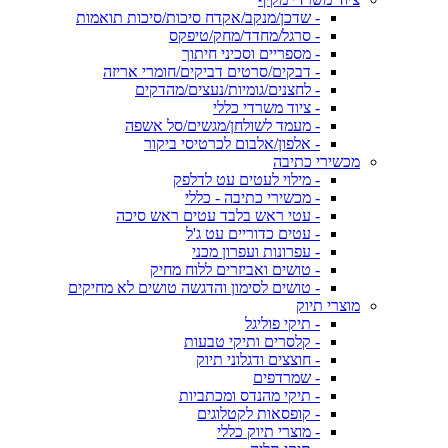
- שדכן/מנקב/אקדח סיכות/סיכות תואמות
- סרגל/מחדד/מחק/טיפקס
- מספריים וסכיני חיתוך
- דבקים/סרטים דביקים/חומרי אריזה
- לחצנים/גומיות/נעצים/מהדקים
- ציוד משרדי כללי
- מעמד לשולחן/מגשים/סל אשפה
- אלפון/אלבום לכרטיסי ביקור
מכשירי כתיבה
- מילוי לעטים עט לדלפק
- מכשירי כתיבה - כללי
- עטי ראש בלבד עטים ראש סיכה
- עטים כדוריים עט ג'ל
- עפרונות ועפרון מכני
- טושים ואביזרים ללוח מחיק
- טושים לסימון והדגשה טושים לא מחיקים
מוצרי תיוק
- תיקי פוליגל
- קלסרים ותיקי טבעות
- חוצצים ודגלוני תיוק
- שמרדפים
- תיקי מהנדס ומכתביות
- קופסאות לקטלוגים
- מוצרי תיוק כללי