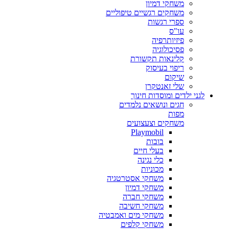
משחקי דמיון
משחקים רגשיים טיפוליים
ספרי רגשות
עו"ס
פיזיותרפיה
פסיכולוגיה
קלינאות תקשורת
ריפוי בעיסוק
שיקום
שלי זאנטקרן
לגני ילדים ומוסדות חינוך
חגים ונושאים נלמדים
מפות
משחקים וצעצועים
Playmobil
בובות
בעלי חיים
כלי נגינה
מכוניות
משחקי אסטרטגיה
משחקי דמיון
משחקי חברה
משחקי חשיבה
משחקי מים ואמבטיה
משחקי קלפים