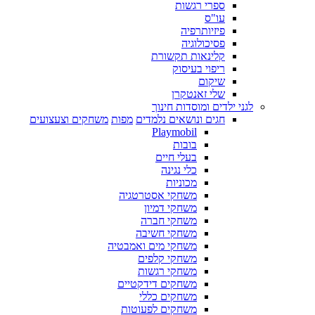
ספרי רגשות
עו"ס
פיזיותרפיה
פסיכולוגיה
קלינאות תקשורת
ריפוי בעיסוק
שיקום
שלי זאנטקרן
לגני ילדים ומוסדות חינוך
חגים ונושאים נלמדים
מפות
משחקים וצעצועים
Playmobil
בובות
בעלי חיים
כלי נגינה
מכוניות
משחקי אסטרטגיה
משחקי דמיון
משחקי חברה
משחקי חשיבה
משחקי מים ואמבטיה
משחקי קלפים
משחקי רגשות
משחקים דידקטיים
משחקים כללי
משחקים לפעוטות