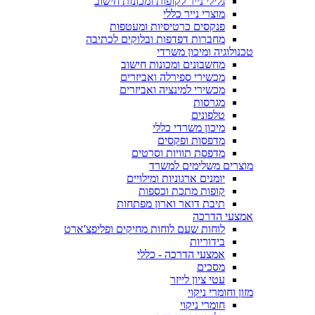
גלילי נייר לקופות ומכונות חישוב
מוצרי נייר כללי
פנקסים כרטיסיות ומעטפות
מחברות דפדפות ובלוקים לכתיבה
טכנולוגיה ומיכון משרדי
מחשבונים ומכונות חישוב
מכשירי ספירלה ואביזרים
מכשירי למינציה ואביזרים
מגרסות
טלפונים
מיכון משרדי כללי
מדפסות ופקסים
מדפסת תוויות וסרטים
מוצרים משלימים למשרד
יומנים ארגוניות ומילויים
קופות מתכת וכספות
תיבת דואר וארון מפתחות
אמצעי הדרכה
לוחות שעם לוחות מחיקים ופליפצ'ארט
בידוריות
אמצעי הדרכה - כללי
מסכים
עטי ציון לייזר
מזון וחומרי ניקוי
חומרי ניקוי