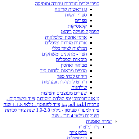
ספרי ילדים חוברות עבודה ומוסיקה
גן וראשית קריאה
ספרי רגשות
ספרים
קלאסיקות
הפסקה פעילה
ריהוט
ארגזי אחסון וסלסלאות
ארונות מגירות ומיכלים
המלצות לציוד כללי
חצר - מתקנים ומשחקים
כיסאות וספסלים
מבואה ואחסון
מדפים מראות ולוחות קיר
ריהוט לבתי ספר
ריהוט לתינוקות ופעוטות
שולחנות
שערים מעוצבים וחציצות
גן אנטרופוסופי
ימי הולדת ומסיבות
ציוד ומשחקים -
ערבית اللغة العربية
ציוד לפעוטון - גילאי 1-1.8 שנה
ציוד למעון / פעוטון - גילאי 1.9-2.8 שנה
ציוד לכיתת
תינוקות גילאי 4 חד' - שנה
יצירה ואומנות
נייר ומוצריו
בלוק ציור
בריסטולים