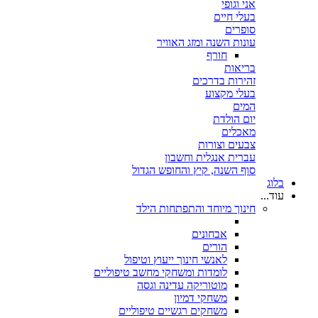
אני וגופי
בעלי חיים
סופרים
עונות השנה ומזג האוויר
חורף
בריאות
זהירות בדרכים
בעלי מקצוע
המים
יום הולדת
מאכלים
צבעים וצורות
עברית אנגלית וחשבון
סוף השנה, קיץ והחופש הגדול
בלוג
עוד...
חינוך מיוחד והתפתחות הילד
אבחונים
הורים
לאנשי חינוך ייעוץ וטיפול
לומדות ומשחקי מחשב טיפוליים
מוטוריקה עדינה וגסה
משחקי דמיון
משחקים רגשיים טיפוליים