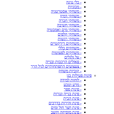
- כלי נגינה
- מכוניות
- משחקי אסטרטגיה
- משחקי דמיון
- משחקי חברה
- משחקי חשיבה
- משחקי מים ואמבטיה
- משחקי קלפים
- משחקי רגשות
- משחקים דידקטיים
- משחקים כללי
- משחקים לפעוטות
- על גלגלים
- פאזלים הרכבות ובנייה
- צעצועים התפתחותיים לגיל הרך
- קוביות משחק
פינות פעילות בגן
- לוחות למידה
- מדע וטבע
- פינות ספר
- פינת בנייה ונגרות
- פינת הבית
- פינת זהירות בדרכים
- פינת חצר חול ומים
- פינת מוסיקה וקשב