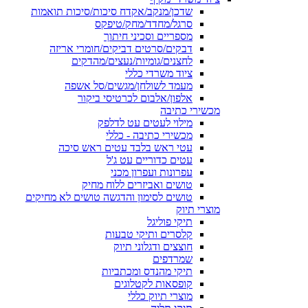
שדכן/מנקב/אקדח סיכות/סיכות תואמות
סרגל/מחדד/מחק/טיפקס
מספריים וסכיני חיתוך
דבקים/סרטים דביקים/חומרי אריזה
לחצנים/גומיות/נעצים/מהדקים
ציוד משרדי כללי
מעמד לשולחן/מגשים/סל אשפה
אלפון/אלבום לכרטיסי ביקור
מכשירי כתיבה
מילוי לעטים עט לדלפק
מכשירי כתיבה - כללי
עטי ראש בלבד עטים ראש סיכה
עטים כדוריים עט ג'ל
עפרונות ועפרון מכני
טושים ואביזרים ללוח מחיק
טושים לסימון והדגשה טושים לא מחיקים
מוצרי תיוק
תיקי פוליגל
קלסרים ותיקי טבעות
חוצצים ודגלוני תיוק
שמרדפים
תיקי מהנדס ומכתביות
קופסאות לקטלוגים
מוצרי תיוק כללי