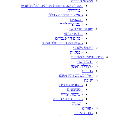
אמצעי הדרכה
- לוחות שעם לוחות מחיקים ופליפצ'ארט
- בידוריות
- אמצעי הדרכה - כללי
- מסכים
- עטי ציון לייזר
מזון וחומרי ניקוי
- חומרי ניקוי
- כלים חד פעמיים
- קפה תה סוכר וחלב עמיד
ריהוט משרדי
- כסאות
חגים ונושאים נלמדים
- חגי תשרי
- תחילת השנה
- סוכות
- ט"ו בשבט גינה וטבע
חנוכה
- חנוכיות וכדים
- סביבונים
- ערכות יצירה
- ציוד יצירה לחנוכה
- שונות
- פורים
- פסח ואביב