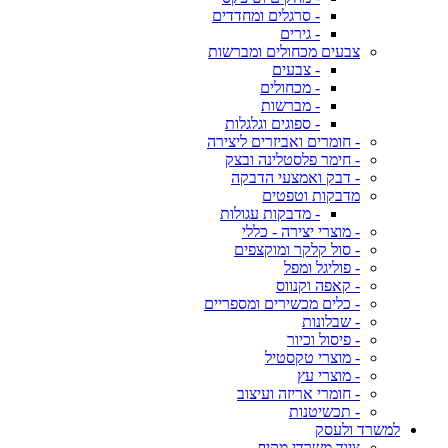
- סרגלים ומחדדים
- גירים
צבעים מכחולים ומברשות
- צבעים
- מכחולים
- מברשות
- ספוגים וגלגלות
- חומרים ואביזרים ליצירה
- חימר פלסטלינה ובצק
- דבק ואמצעי הדבקה
מדבקות וטפטים
- מדבקות עגולות
- מוצרי יצירה - כללי
- סול קלקר ומוקצפים
- פוליגל ומפל
- קאפה וקנווס
- כלים מכשירים ומספריים
- שבלונות
- פיסול וכיור
- מוצרי טקסטיל
- מוצרי עץ
- חומרי אריזה ועיצוב
- תכשיטנות
למשרד ולעסק
ציוד משרדי מקיף