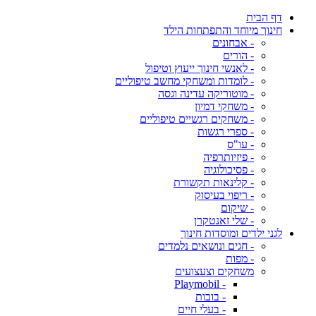
דף הבית
חינוך מיוחד והתפתחות הילד
- אבחונים
- הורים
- לאנשי חינוך ייעוץ וטיפול
- לומדות ומשחקי מחשב טיפוליים
- מוטוריקה עדינה וגסה
- משחקי דמיון
- משחקים רגשיים טיפוליים
- ספרי רגשות
- עו"ס
- פיזיותרפיה
- פסיכולוגיה
- קלינאות תקשורת
- ריפוי בעיסוק
- שיקום
- שלי זאנטקרן
לגני ילדים ומוסדות חינוך
- חגים ונושאים נלמדים
- מפות
משחקים וצעצועים
- Playmobil
- בובות
- בעלי חיים