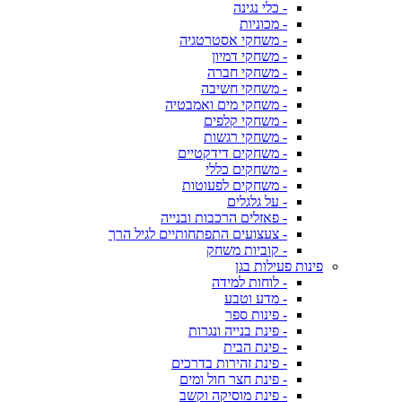
- כלי נגינה
- מכוניות
- משחקי אסטרטגיה
- משחקי דמיון
- משחקי חברה
- משחקי חשיבה
- משחקי מים ואמבטיה
- משחקי קלפים
- משחקי רגשות
- משחקים דידקטיים
- משחקים כללי
- משחקים לפעוטות
- על גלגלים
- פאזלים הרכבות ובנייה
- צעצועים התפתחותיים לגיל הרך
- קוביות משחק
פינות פעילות בגן
- לוחות למידה
- מדע וטבע
- פינות ספר
- פינת בנייה ונגרות
- פינת הבית
- פינת זהירות בדרכים
- פינת חצר חול ומים
- פינת מוסיקה וקשב