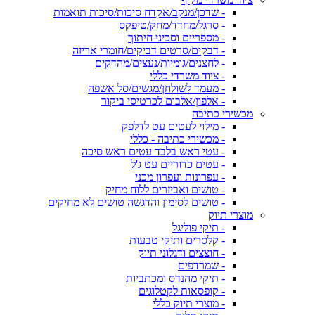
- שדכן/מנקב/אקדח סיכות/סיכות תואמות
- סרגל/מחדד/מחק/טיפקס
- מספריים וסכיני חיתוך
- דבקים/סרטים דביקים/חומרי אריזה
- לחצנים/גומיות/נעצים/מהדקים
- ציוד משרדי כללי
- מעמד לשולחן/מגשים/סל אשפה
- אלפון/אלבום לכרטיסי ביקור
מכשירי כתיבה
- מילוי לעטים עט לדלפק
- מכשירי כתיבה - כללי
- עטי ראש בלבד עטים ראש סיכה
- עטים כדוריים עט ג'ל
- עפרונות ועפרון מכני
- טושים ואביזרים ללוח מחיק
- טושים לסימון והדגשה טושים לא מחיקים
מוצרי תיוק
- תיקי פוליגל
- קלסרים ותיקי טבעות
- חוצצים ודגלוני תיוק
- שמרדפים
- תיקי מהנדס ומכתביות
- קופסאות לקטלוגים
- מוצרי תיוק כללי