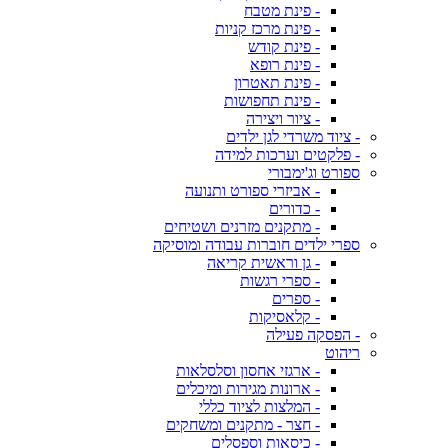
- פינת מטבח
- פינת מרכז קניות
- פינת קודש
- פינת רופא
- פינת תאטרון
- פינת תחפושות
- ציור ויצירה
- ציוד משרדי לגן ילדים
- פלקטים וערכות למידה
ספורט וג'ימבורי
- אביזרי ספורט ותנועה
- כדורים
- מתקנים מזרנים ושטיחים
ספרי ילדים חוברות עבודה ומוסיקה
- גן וראשית קריאה
- ספרי רגשות
- ספרים
- קלאסיקות
- הפסקה פעילה
ריהוט
- ארגזי אחסון וסלסלאות
- ארונות מגירות ומיכלים
- המלצות לציוד כללי
- חצר - מתקנים ומשחקים
- כיסאות וספסלים