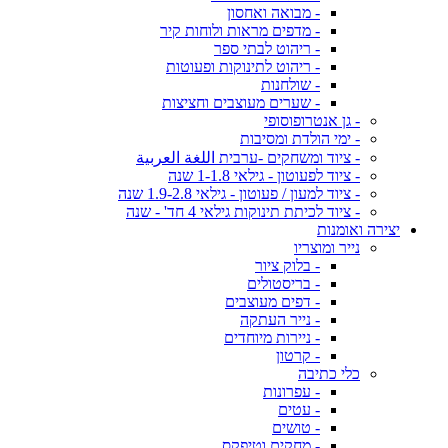
- מבואה ואחסון
- מדפים מראות ולוחות קיר
- ריהוט לבתי ספר
- ריהוט לתינוקות ופעוטות
- שולחנות
- שערים מעוצבים וחציצות
- גן אנטרופוסופי
- ימי הולדת ומסיבות
- ציוד ומשחקים -ערבית اللغة العربية
- ציוד לפעוטון - גילאי 1-1.8 שנה
- ציוד למעון / פעוטון - גילאי 1.9-2.8 שנה
- ציוד לכיתת תינוקות גילאי 4 חד' - שנה
יצירה ואומנות
נייר ומוצריו
- בלוק ציור
- בריסטולים
- דפים מעוצבים
- נייר העתקה
- ניירות מיוחדים
- קרטון
כלי כתיבה
- עפרונות
- עטים
- טושים
- מחקים וטיפקס