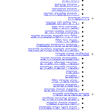
- תיקי תליה
- תיקיות אינדקס
- תיקיות הרמוניקה
- תיקיות פלסטיק וקרטון
ניירת משרדית
- נייר צילום לבן וצבעוני
- מזכריות ונייר ממו
- מדבקות ומחזקי חורים
- גלילי נייר לקופות ומכונות חישוב
- מוצרי נייר כללי
- פנקסים כרטיסיות ומעטפות
- מחברות דפדפות ובלוקים לכתיבה
טכנולוגיה ומיכון משרדי
- מחשבונים ומכונות חישוב
- מכשירי ספירלה ואביזרים
- מכשירי למינציה ואביזרים
- מגרסות
- טלפונים
- מיכון משרדי כללי
- מדפסות ופקסים
- מדפסת תוויות וסרטים
מוצרים משלימים למשרד
- יומנים ארגוניות ומילויים
- קופות מתכת וכספות
- תיבת דואר וארון מפתחות