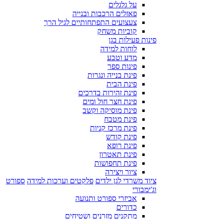
על גלגלים
פאזלים הרכבות ובנייה
צעצועים התפתחותיים לגיל הרך
קוביות משחק
פינות פעילות בגן
לוחות למידה
מדע וטבע
פינות ספר
פינת בנייה ונגרות
פינת הבית
פינת זהירות בדרכים
פינת חצר חול ומים
פינת מוסיקה וקשב
פינת מטבח
פינת מרכז קניות
פינת קודש
פינת רופא
פינת תאטרון
פינת תחפושות
ציור ויצירה
ציוד משרדי לגן ילדים
פלקטים וערכות למידה
ספורט
וג'ימבורי
אביזרי ספורט ותנועה
כדורים
מתקנים מזרנים ושטיחים