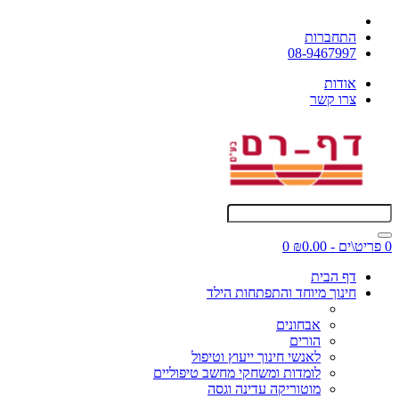
התחברות
08-9467997
אודות
צרו קשר
0 פריט\ים - ₪0.00
0
דף הבית
חינוך מיוחד והתפתחות הילד
אבחונים
הורים
לאנשי חינוך ייעוץ וטיפול
לומדות ומשחקי מחשב טיפוליים
מוטוריקה עדינה וגסה