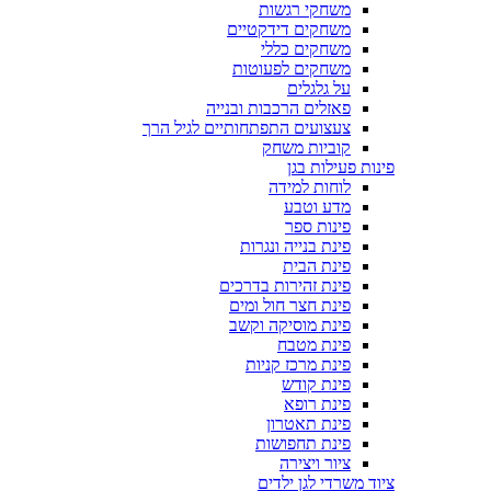
משחקי רגשות
משחקים דידקטיים
משחקים כללי
משחקים לפעוטות
על גלגלים
פאזלים הרכבות ובנייה
צעצועים התפתחותיים לגיל הרך
קוביות משחק
פינות פעילות בגן
לוחות למידה
מדע וטבע
פינות ספר
פינת בנייה ונגרות
פינת הבית
פינת זהירות בדרכים
פינת חצר חול ומים
פינת מוסיקה וקשב
פינת מטבח
פינת מרכז קניות
פינת קודש
פינת רופא
פינת תאטרון
פינת תחפושות
ציור ויצירה
ציוד משרדי לגן ילדים