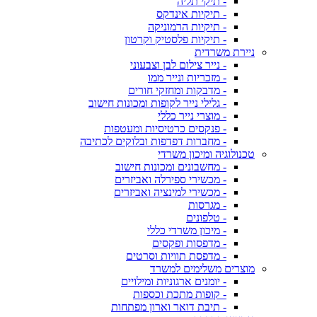
- תיקי תליה
- תיקיות אינדקס
- תיקיות הרמוניקה
- תיקיות פלסטיק וקרטון
ניירת משרדית
- נייר צילום לבן וצבעוני
- מזכריות ונייר ממו
- מדבקות ומחזקי חורים
- גלילי נייר לקופות ומכונות חישוב
- מוצרי נייר כללי
- פנקסים כרטיסיות ומעטפות
- מחברות דפדפות ובלוקים לכתיבה
טכנולוגיה ומיכון משרדי
- מחשבונים ומכונות חישוב
- מכשירי ספירלה ואביזרים
- מכשירי למינציה ואביזרים
- מגרסות
- טלפונים
- מיכון משרדי כללי
- מדפסות ופקסים
- מדפסת תוויות וסרטים
מוצרים משלימים למשרד
- יומנים ארגוניות ומילויים
- קופות מתכת וכספות
- תיבת דואר וארון מפתחות