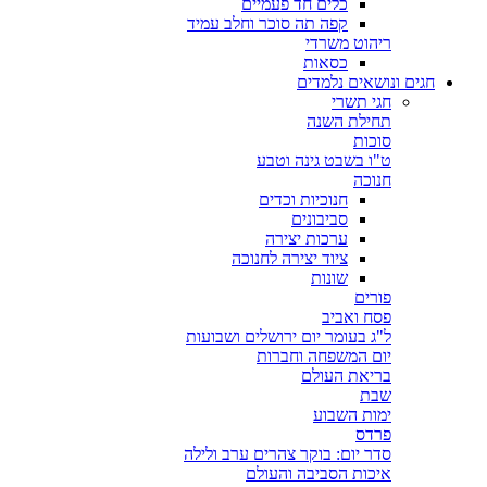
כלים חד פעמיים
קפה תה סוכר וחלב עמיד
ריהוט משרדי
כסאות
חגים ונושאים נלמדים
חגי תשרי
תחילת השנה
סוכות
ט"ו בשבט גינה וטבע
חנוכה
חנוכיות וכדים
סביבונים
ערכות יצירה
ציוד יצירה לחנוכה
שונות
פורים
פסח ואביב
ל"ג בעומר יום ירושלים ושבועות
יום המשפחה וחברות
בריאת העולם
שבת
ימות השבוע
פרדס
סדר יום: בוקר צהרים ערב ולילה
איכות הסביבה והעולם