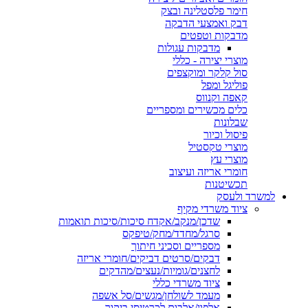
חימר פלסטלינה ובצק
דבק ואמצעי הדבקה
מדבקות וטפטים
מדבקות עגולות
מוצרי יצירה - כללי
סול קלקר ומוקצפים
פוליגל ומפל
קאפה וקנווס
כלים מכשירים ומספריים
שבלונות
פיסול וכיור
מוצרי טקסטיל
מוצרי עץ
חומרי אריזה ועיצוב
תכשיטנות
למשרד ולעסק
ציוד משרדי מקיף
שדכן/מנקב/אקדח סיכות/סיכות תואמות
סרגל/מחדד/מחק/טיפקס
מספריים וסכיני חיתוך
דבקים/סרטים דביקים/חומרי אריזה
לחצנים/גומיות/נעצים/מהדקים
ציוד משרדי כללי
מעמד לשולחן/מגשים/סל אשפה
אלפון/אלבום לכרטיסי ביקור