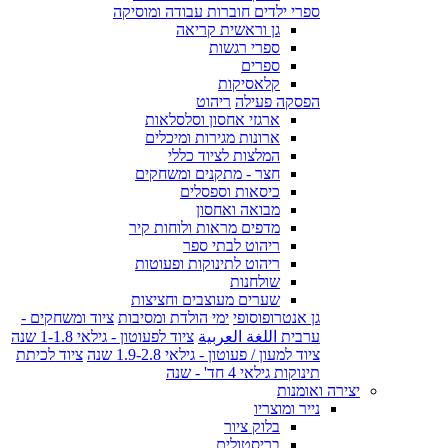
ספרי ילדים חוברות עבודה ומוסיקה
גן וראשית קריאה
ספרי רגשות
ספרים
קלאסיקות
הפסקה פעילה
ריהוט
ארגזי אחסון וסלסלאות
ארונות מגירות ומיכלים
המלצות לציוד כללי
חצר - מתקנים ומשחקים
כיסאות וספסלים
מבואה ואחסון
מדפים מראות ולוחות קיר
ריהוט לבתי ספר
ריהוט לתינוקות ופעוטות
שולחנות
שערים מעוצבים וחציצות
גן אנטרופוסופי
ימי הולדת ומסיבות
ציוד ומשחקים -
ערבית اللغة العربية
ציוד לפעוטון - גילאי 1-1.8 שנה
ציוד למעון / פעוטון - גילאי 1.9-2.8 שנה
ציוד לכיתת
תינוקות גילאי 4 חד' - שנה
יצירה ואומנות
נייר ומוצריו
בלוק ציור
בריסטולים