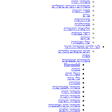
משחקי דמיון
משחקים רגשיים טיפוליים
ספרי רגשות
עו"ס
פיזיותרפיה
פסיכולוגיה
קלינאות תקשורת
ריפוי בעיסוק
שיקום
שלי זאנטקרן
לגני ילדים ומוסדות חינוך
חגים ונושאים נלמדים
מפות
משחקים וצעצועים
Playmobil
בובות
בעלי חיים
כלי נגינה
מכוניות
משחקי אסטרטגיה
משחקי דמיון
משחקי חברה
משחקי חשיבה
משחקי מים ואמבטיה
משחקי קלפים