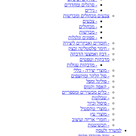
- סרגלים ומחדדים
- גירים
צבעים מכחולים ומברשות
- צבעים
- מכחולים
- מברשות
- ספוגים וגלגלות
- חומרים ואביזרים ליצירה
- חימר פלסטלינה ובצק
- דבק ואמצעי הדבקה
מדבקות וטפטים
- מדבקות עגולות
- מוצרי יצירה - כללי
- סול קלקר ומוקצפים
- פוליגל ומפל
- קאפה וקנווס
- כלים מכשירים ומספריים
- שבלונות
- פיסול וכיור
- מוצרי טקסטיל
- מוצרי עץ
- חומרי אריזה ועיצוב
- תכשיטנות
למשרד ולעסק
ציוד משרדי מקיף