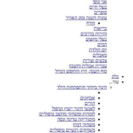
אני וגופי
בעלי חיים
סופרים
עונות השנה ומזג האוויר
חורף
בריאות
זהירות בדרכים
בעלי מקצוע
המים
יום הולדת
מאכלים
צבעים וצורות
עברית אנגלית וחשבון
סוף השנה, קיץ והחופש הגדול
בלוג
עוד...
חינוך מיוחד והתפתחות הילד
אבחונים
הורים
לאנשי חינוך ייעוץ וטיפול
לומדות ומשחקי מחשב טיפוליים
מוטוריקה עדינה וגסה
משחקי דמיון
משחקים רגשיים טיפוליים