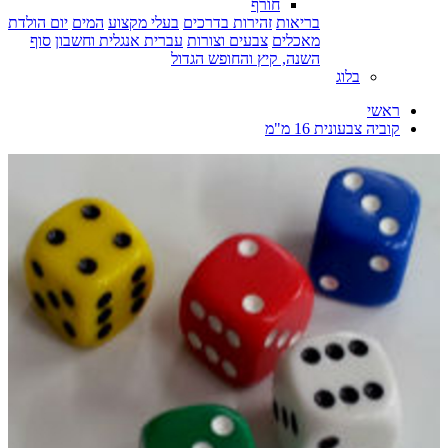
חורף
בריאות
זהירות בדרכים
בעלי מקצוע
המים
יום הולדת
מאכלים
צבעים וצורות
עברית אנגלית וחשבון
סוף
השנה, קיץ והחופש הגדול
בלוג
ראשי
קוביה צבעונית 16 מ"מ