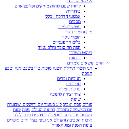
אמצעי הדרכה
לוחות שעם לוחות מחיקים ופליפצ'ארט
בידוריות
אמצעי הדרכה - כללי
מסכים
עטי ציון לייזר
מזון וחומרי ניקוי
חומרי ניקוי
כלים חד פעמיים
קפה תה סוכר וחלב עמיד
ריהוט משרדי
כסאות
חגים ונושאים נלמדים
חגי תשרי
תחילת השנה
סוכות
ט"ו בשבט גינה וטבע
חנוכה
חנוכיות וכדים
סביבונים
ערכות יצירה
ציוד יצירה לחנוכה
שונות
פורים
פסח ואביב
ל"ג בעומר יום ירושלים ושבועות
יום המשפחה וחברות
בריאת העולם
שבת
ימות
השבוע
פרדס
סדר יום: בוקר צהרים ערב ולילה
איכות הסביבה והעולם
אני וגופי
בעלי חיים
סופרים
עונות השנה ומזג האוויר