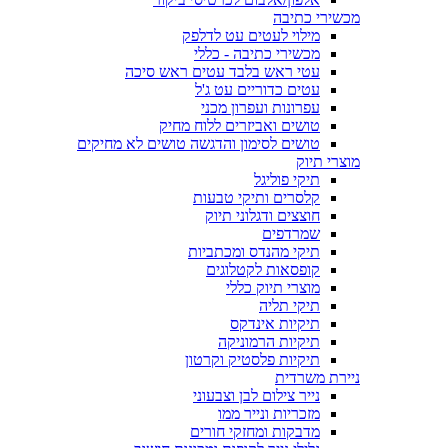
מכשירי כתיבה
מילוי לעטים עט לדלפק
מכשירי כתיבה - כללי
עטי ראש בלבד עטים ראש סיכה
עטים כדוריים עט ג'ל
עפרונות ועפרון מכני
טושים ואביזרים ללוח מחיק
טושים לסימון והדגשה טושים לא מחיקים
מוצרי תיוק
תיקי פוליגל
קלסרים ותיקי טבעות
חוצצים ודגלוני תיוק
שמרדפים
תיקי מהנדס ומכתביות
קופסאות לקטלוגים
מוצרי תיוק כללי
תיקי תליה
תיקיות אינדקס
תיקיות הרמוניקה
תיקיות פלסטיק וקרטון
ניירת משרדית
נייר צילום לבן וצבעוני
מזכריות ונייר ממו
מדבקות ומחזקי חורים