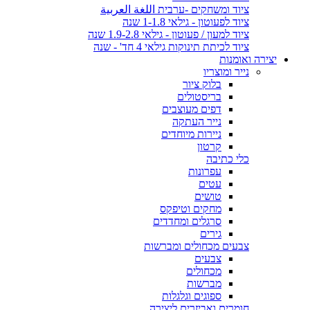
ציוד ומשחקים -ערבית اللغة العربية
ציוד לפעוטון - גילאי 1-1.8 שנה
ציוד למעון / פעוטון - גילאי 1.9-2.8 שנה
ציוד לכיתת תינוקות גילאי 4 חד' - שנה
יצירה ואומנות
נייר ומוצריו
בלוק ציור
בריסטולים
דפים מעוצבים
נייר העתקה
ניירות מיוחדים
קרטון
כלי כתיבה
עפרונות
עטים
טושים
מחקים וטיפקס
סרגלים ומחדדים
גירים
צבעים מכחולים ומברשות
צבעים
מכחולים
מברשות
ספוגים וגלגלות
חומרים ואביזרים ליצירה