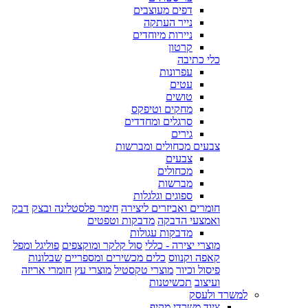
דפים מעוצבים
נייר העתקה
ניירות מיוחדים
קרטון
כלי כתיבה
עפרונות
עטים
טושים
מחקים וטיפקס
סרגלים ומחדדים
גירים
צבעים מכחולים ומברשות
צבעים
מכחולים
מברשות
ספוגים וגלגלות
חומרים ואביזרים ליצירה
חימר פלסטלינה ובצק
דבק
ואמצעי הדבקה
מדבקות וטפטים
מדבקות עגולות
מוצרי יצירה - כללי
סול קלקר ומוקצפים
פוליגל ומפל
קאפה וקנווס
כלים מכשירים ומספריים
שבלונות
פיסול וכיור
מוצרי טקסטיל
מוצרי עץ
חומרי אריזה
ועיצוב
תכשיטנות
למשרד ולעסק
ציוד משרדי מקיף