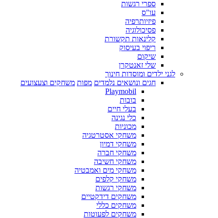
ספרי רגשות
עו"ס
פיזיותרפיה
פסיכולוגיה
קלינאות תקשורת
ריפוי בעיסוק
שיקום
שלי זאנטקרן
לגני ילדים ומוסדות חינוך
חגים ונושאים נלמדים
מפות
משחקים וצעצועים
Playmobil
בובות
בעלי חיים
כלי נגינה
מכוניות
משחקי אסטרטגיה
משחקי דמיון
משחקי חברה
משחקי חשיבה
משחקי מים ואמבטיה
משחקי קלפים
משחקי רגשות
משחקים דידקטיים
משחקים כללי
משחקים לפעוטות