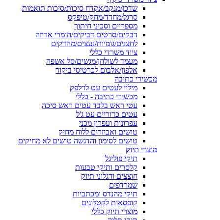
שדכן/מנקב/אקדח סיכות/סיכות תואמות
סרגל/מחדד/מחק/טיפקס
מספריים וסכיני חיתוך
דבקים/סרטים דביקים/חומרי אריזה
לחצנים/גומיות/נעצים/מהדקים
ציוד משרדי כללי
מעמד לשולחן/מגשים/סל אשפה
אלפון/אלבום לכרטיסי ביקור
מכשירי כתיבה
מילוי לעטים עט לדלפק
מכשירי כתיבה - כללי
עטי ראש בלבד עטים ראש סיכה
עטים כדוריים עט ג'ל
עפרונות ועפרון מכני
טושים ואביזרים ללוח מחיק
טושים לסימון והדגשה טושים לא מחיקים
מוצרי תיוק
תיקי פוליגל
קלסרים ותיקי טבעות
חוצצים ודגלוני תיוק
שמרדפים
תיקי מהנדס ומכתביות
קופסאות לקטלוגים
מוצרי תיוק כללי