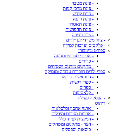
- פינת מטבח
- פינת מרכז קניות
- פינת קודש
- פינת רופא
- פינת תאטרון
- פינת תחפושות
- ציור ויצירה
- ציוד משרדי לגן ילדים
- פלקטים וערכות למידה
ספורט וג'ימבורי
- אביזרי ספורט ותנועה
- כדורים
- מתקנים מזרנים ושטיחים
ספרי ילדים חוברות עבודה ומוסיקה
- גן וראשית קריאה
- ספרי רגשות
- ספרים
- קלאסיקות
- הפסקה פעילה
ריהוט
- ארגזי אחסון וסלסלאות
- ארונות מגירות ומיכלים
- המלצות לציוד כללי
- חצר - מתקנים ומשחקים
- כיסאות וספסלים