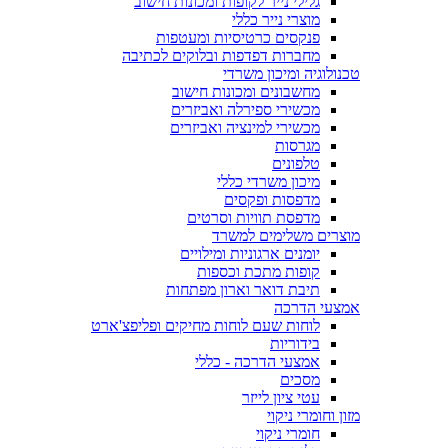
גלילי נייר לקופות ומכונות חישוב
מוצרי נייר כללי
פנקסים כרטיסיות ומעטפות
מחברות דפדפות ובלוקים לכתיבה
טכנולוגיה ומיכון משרדי
מחשבונים ומכונות חישוב
מכשירי ספירלה ואביזרים
מכשירי למינציה ואביזרים
מגרסות
טלפונים
מיכון משרדי כללי
מדפסות ופקסים
מדפסת תוויות וסרטים
מוצרים משלימים למשרד
יומנים ארגוניות ומילויים
קופות מתכת וכספות
תיבת דואר וארון מפתחות
אמצעי הדרכה
לוחות שעם לוחות מחיקים ופליפצ'ארט
בידוריות
אמצעי הדרכה - כללי
מסכים
עטי ציון לייזר
מזון וחומרי ניקוי
חומרי ניקוי