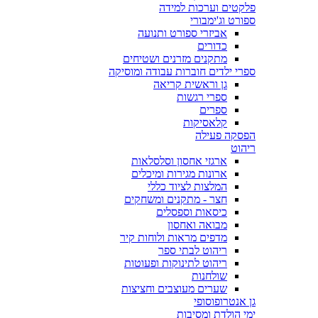
פלקטים וערכות למידה
ספורט וג'ימבורי
אביזרי ספורט ותנועה
כדורים
מתקנים מזרנים ושטיחים
ספרי ילדים חוברות עבודה ומוסיקה
גן וראשית קריאה
ספרי רגשות
ספרים
קלאסיקות
הפסקה פעילה
ריהוט
ארגזי אחסון וסלסלאות
ארונות מגירות ומיכלים
המלצות לציוד כללי
חצר - מתקנים ומשחקים
כיסאות וספסלים
מבואה ואחסון
מדפים מראות ולוחות קיר
ריהוט לבתי ספר
ריהוט לתינוקות ופעוטות
שולחנות
שערים מעוצבים וחציצות
גן אנטרופוסופי
ימי הולדת ומסיבות