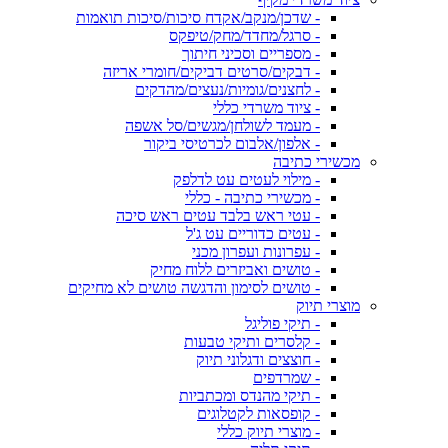
- שדכן/מנקב/אקדח סיכות/סיכות תואמות
- סרגל/מחדד/מחק/טיפקס
- מספריים וסכיני חיתוך
- דבקים/סרטים דביקים/חומרי אריזה
- לחצנים/גומיות/נעצים/מהדקים
- ציוד משרדי כללי
- מעמד לשולחן/מגשים/סל אשפה
- אלפון/אלבום לכרטיסי ביקור
מכשירי כתיבה
- מילוי לעטים עט לדלפק
- מכשירי כתיבה - כללי
- עטי ראש בלבד עטים ראש סיכה
- עטים כדוריים עט ג'ל
- עפרונות ועפרון מכני
- טושים ואביזרים ללוח מחיק
- טושים לסימון והדגשה טושים לא מחיקים
מוצרי תיוק
- תיקי פוליגל
- קלסרים ותיקי טבעות
- חוצצים ודגלוני תיוק
- שמרדפים
- תיקי מהנדס ומכתביות
- קופסאות לקטלוגים
- מוצרי תיוק כללי