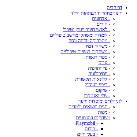
דף הבית
חינוך מיוחד והתפתחות הילד
- אבחונים
- הורים
- לאנשי חינוך ייעוץ וטיפול
- לומדות ומשחקי מחשב טיפוליים
- מוטוריקה עדינה וגסה
- משחקי דמיון
- משחקים רגשיים טיפוליים
- ספרי רגשות
- עו"ס
- פיזיותרפיה
- פסיכולוגיה
- קלינאות תקשורת
- ריפוי בעיסוק
- שיקום
- שלי זאנטקרן
לגני ילדים ומוסדות חינוך
- חגים ונושאים נלמדים
- מפות
משחקים וצעצועים
- Playmobil
- בובות
- בעלי חיים