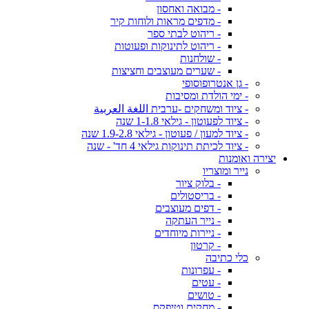
- מבואה ואחסון
- מדפים מראות ולוחות קיר
- ריהוט לבתי ספר
- ריהוט לתינוקות ופעוטות
- שולחנות
- שערים מעוצבים וחציצות
- גן אנטרופוסופי
- ימי הולדת ומסיבות
- ציוד ומשחקים -ערבית اللغة العربية
- ציוד לפעוטון - גילאי 1-1.8 שנה
- ציוד למעון / פעוטון - גילאי 1.9-2.8 שנה
- ציוד לכיתת תינוקות גילאי 4 חד' - שנה
יצירה ואומנות
נייר ומוצריו
- בלוק ציור
- בריסטולים
- דפים מעוצבים
- נייר העתקה
- ניירות מיוחדים
- קרטון
כלי כתיבה
- עפרונות
- עטים
- טושים
- מחקים וטיפקס