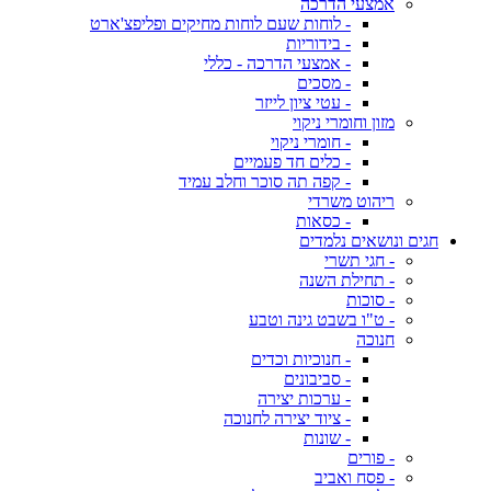
אמצעי הדרכה
- לוחות שעם לוחות מחיקים ופליפצ'ארט
- בידוריות
- אמצעי הדרכה - כללי
- מסכים
- עטי ציון לייזר
מזון וחומרי ניקוי
- חומרי ניקוי
- כלים חד פעמיים
- קפה תה סוכר וחלב עמיד
ריהוט משרדי
- כסאות
חגים ונושאים נלמדים
- חגי תשרי
- תחילת השנה
- סוכות
- ט"ו בשבט גינה וטבע
חנוכה
- חנוכיות וכדים
- סביבונים
- ערכות יצירה
- ציוד יצירה לחנוכה
- שונות
- פורים
- פסח ואביב