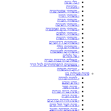
- כלי נגינה
- מכוניות
- משחקי אסטרטגיה
- משחקי דמיון
- משחקי חברה
- משחקי חשיבה
- משחקי מים ואמבטיה
- משחקי קלפים
- משחקי רגשות
- משחקים דידקטיים
- משחקים כללי
- משחקים לפעוטות
- על גלגלים
- פאזלים הרכבות ובנייה
- צעצועים התפתחותיים לגיל הרך
- קוביות משחק
פינות פעילות בגן
- לוחות למידה
- מדע וטבע
- פינות ספר
- פינת בנייה ונגרות
- פינת הבית
- פינת זהירות בדרכים
- פינת חצר חול ומים
- פינת מוסיקה וקשב