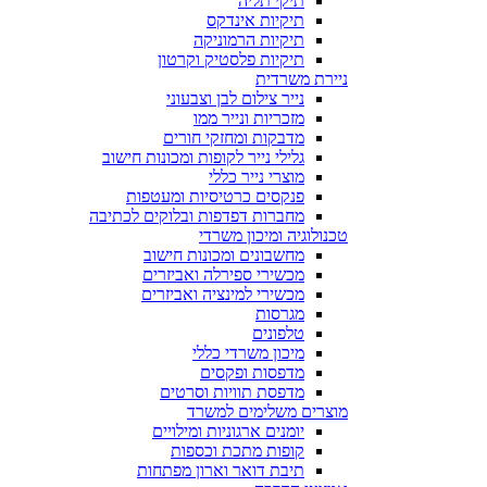
תיקי תליה
תיקיות אינדקס
תיקיות הרמוניקה
תיקיות פלסטיק וקרטון
ניירת משרדית
נייר צילום לבן וצבעוני
מזכריות ונייר ממו
מדבקות ומחזקי חורים
גלילי נייר לקופות ומכונות חישוב
מוצרי נייר כללי
פנקסים כרטיסיות ומעטפות
מחברות דפדפות ובלוקים לכתיבה
טכנולוגיה ומיכון משרדי
מחשבונים ומכונות חישוב
מכשירי ספירלה ואביזרים
מכשירי למינציה ואביזרים
מגרסות
טלפונים
מיכון משרדי כללי
מדפסות ופקסים
מדפסת תוויות וסרטים
מוצרים משלימים למשרד
יומנים ארגוניות ומילויים
קופות מתכת וכספות
תיבת דואר וארון מפתחות