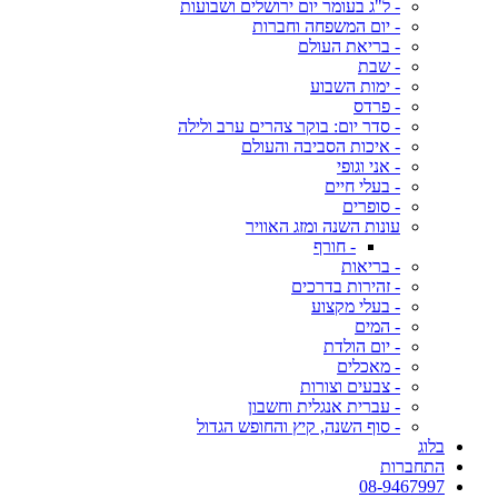
- ל"ג בעומר יום ירושלים ושבועות
- יום המשפחה וחברות
- בריאת העולם
- שבת
- ימות השבוע
- פרדס
- סדר יום: בוקר צהרים ערב ולילה
- איכות הסביבה והעולם
- אני וגופי
- בעלי חיים
- סופרים
עונות השנה ומזג האוויר
- חורף
- בריאות
- זהירות בדרכים
- בעלי מקצוע
- המים
- יום הולדת
- מאכלים
- צבעים וצורות
- עברית אנגלית וחשבון
- סוף השנה, קיץ והחופש הגדול
בלוג
התחברות
08-9467997