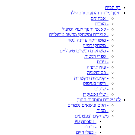
דף הבית
חינוך מיוחד והתפתחות הילד
- אבחונים
- הורים
- לאנשי חינוך ייעוץ וטיפול
- לומדות ומשחקי מחשב טיפוליים
- מוטוריקה עדינה וגסה
- משחקי דמיון
- משחקים רגשיים טיפוליים
- ספרי רגשות
- עו"ס
- פיזיותרפיה
- פסיכולוגיה
- קלינאות תקשורת
- ריפוי בעיסוק
- שיקום
- שלי זאנטקרן
לגני ילדים ומוסדות חינוך
- חגים ונושאים נלמדים
- מפות
משחקים וצעצועים
- Playmobil
- בובות
- בעלי חיים