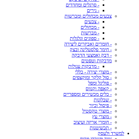
- סרגלים ומחדדים
- גירים
צבעים מכחולים ומברשות
- צבעים
- מכחולים
- מברשות
- ספוגים וגלגלות
- חומרים ואביזרים ליצירה
- חימר פלסטלינה ובצק
- דבק ואמצעי הדבקה
מדבקות וטפטים
- מדבקות עגולות
- מוצרי יצירה - כללי
- סול קלקר ומוקצפים
- פוליגל ומפל
- קאפה וקנווס
- כלים מכשירים ומספריים
- שבלונות
- פיסול וכיור
- מוצרי טקסטיל
- מוצרי עץ
- חומרי אריזה ועיצוב
- תכשיטנות
למשרד ולעסק
ציוד משרדי מקיף