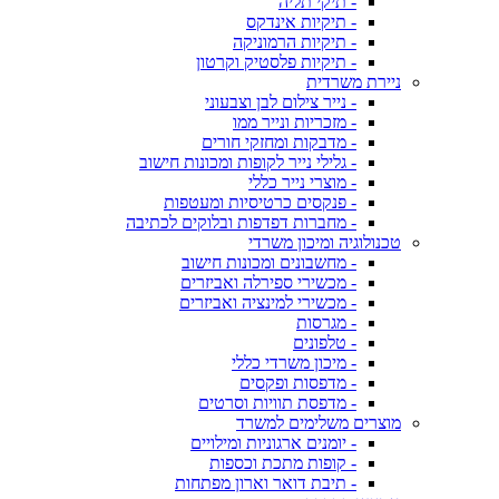
- תיקי תליה
- תיקיות אינדקס
- תיקיות הרמוניקה
- תיקיות פלסטיק וקרטון
ניירת משרדית
- נייר צילום לבן וצבעוני
- מזכריות ונייר ממו
- מדבקות ומחזקי חורים
- גלילי נייר לקופות ומכונות חישוב
- מוצרי נייר כללי
- פנקסים כרטיסיות ומעטפות
- מחברות דפדפות ובלוקים לכתיבה
טכנולוגיה ומיכון משרדי
- מחשבונים ומכונות חישוב
- מכשירי ספירלה ואביזרים
- מכשירי למינציה ואביזרים
- מגרסות
- טלפונים
- מיכון משרדי כללי
- מדפסות ופקסים
- מדפסת תוויות וסרטים
מוצרים משלימים למשרד
- יומנים ארגוניות ומילויים
- קופות מתכת וכספות
- תיבת דואר וארון מפתחות