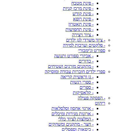
- פינת מטבח
- פינת מרכז קניות
- פינת קודש
- פינת רופא
- פינת תאטרון
- פינת תחפושות
- ציור ויצירה
- ציוד משרדי לגן ילדים
- פלקטים וערכות למידה
ספורט וג'ימבורי
- אביזרי ספורט ותנועה
- כדורים
- מתקנים מזרנים ושטיחים
ספרי ילדים חוברות עבודה ומוסיקה
- גן וראשית קריאה
- ספרי רגשות
- ספרים
- קלאסיקות
- הפסקה פעילה
ריהוט
- ארגזי אחסון וסלסלאות
- ארונות מגירות ומיכלים
- המלצות לציוד כללי
- חצר - מתקנים ומשחקים
- כיסאות וספסלים