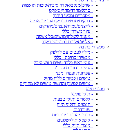
- שדכן/מנקב/אקדח סיכות/סיכות תואמות
- סרגל/מחדד/מחק/טיפקס
- מספריים וסכיני חיתוך
- דבקים/סרטים דביקים/חומרי אריזה
- לחצנים/גומיות/נעצים/מהדקים
- ציוד משרדי כללי
- מעמד לשולחן/מגשים/סל אשפה
- אלפון/אלבום לכרטיסי ביקור
מכשירי כתיבה
- מילוי לעטים עט לדלפק
- מכשירי כתיבה - כללי
- עטי ראש בלבד עטים ראש סיכה
- עטים כדוריים עט ג'ל
- עפרונות ועפרון מכני
- טושים ואביזרים ללוח מחיק
- טושים לסימון והדגשה טושים לא מחיקים
מוצרי תיוק
- תיקי פוליגל
- קלסרים ותיקי טבעות
- חוצצים ודגלוני תיוק
- שמרדפים
- תיקי מהנדס ומכתביות
- קופסאות לקטלוגים
- מוצרי תיוק כללי