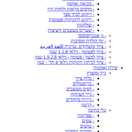
- מבואה ואחסון
- מדפים מראות ולוחות קיר
- ריהוט לבתי ספר
- ריהוט לתינוקות ופעוטות
- שולחנות
- שערים מעוצבים וחציצות
- גן אנטרופוסופי
- ימי הולדת ומסיבות
- ציוד ומשחקים -ערבית اللغة العربية
- ציוד לפעוטון - גילאי 1-1.8 שנה
- ציוד למעון / פעוטון - גילאי 1.9-2.8 שנה
- ציוד לכיתת תינוקות גילאי 4 חד' - שנה
יצירה ואומנות
נייר ומוצריו
- בלוק ציור
- בריסטולים
- דפים מעוצבים
- נייר העתקה
- ניירות מיוחדים
- קרטון
כלי כתיבה
- עפרונות
- עטים
- טושים
- מחקים וטיפקס