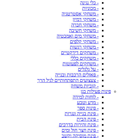
- כלי נגינה
- מכוניות
- משחקי אסטרטגיה
- משחקי דמיון
- משחקי חברה
- משחקי חשיבה
- משחקי מים ואמבטיה
- משחקי קלפים
- משחקי רגשות
- משחקים דידקטיים
- משחקים כללי
- משחקים לפעוטות
- על גלגלים
- פאזלים הרכבות ובנייה
- צעצועים התפתחותיים לגיל הרך
- קוביות משחק
פינות פעילות בגן
- לוחות למידה
- מדע וטבע
- פינות ספר
- פינת בנייה ונגרות
- פינת הבית
- פינת זהירות בדרכים
- פינת חצר חול ומים
- פינת מוסיקה וקשב