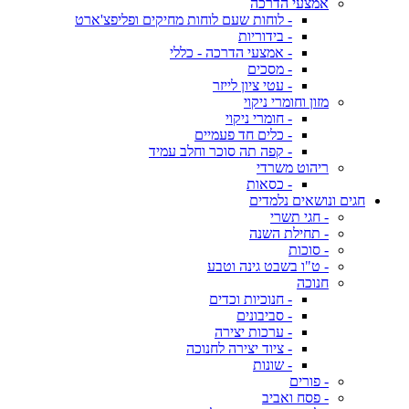
אמצעי הדרכה
- לוחות שעם לוחות מחיקים ופליפצ'ארט
- בידוריות
- אמצעי הדרכה - כללי
- מסכים
- עטי ציון לייזר
מזון וחומרי ניקוי
- חומרי ניקוי
- כלים חד פעמיים
- קפה תה סוכר וחלב עמיד
ריהוט משרדי
- כסאות
חגים ונושאים נלמדים
- חגי תשרי
- תחילת השנה
- סוכות
- ט"ו בשבט גינה וטבע
חנוכה
- חנוכיות וכדים
- סביבונים
- ערכות יצירה
- ציוד יצירה לחנוכה
- שונות
- פורים
- פסח ואביב