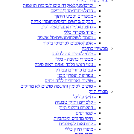
- שדכן/מנקב/אקדח סיכות/סיכות תואמות
- סרגל/מחדד/מחק/טיפקס
- מספריים וסכיני חיתוך
- דבקים/סרטים דביקים/חומרי אריזה
- לחצנים/גומיות/נעצים/מהדקים
- ציוד משרדי כללי
- מעמד לשולחן/מגשים/סל אשפה
- אלפון/אלבום לכרטיסי ביקור
מכשירי כתיבה
- מילוי לעטים עט לדלפק
- מכשירי כתיבה - כללי
- עטי ראש בלבד עטים ראש סיכה
- עטים כדוריים עט ג'ל
- עפרונות ועפרון מכני
- טושים ואביזרים ללוח מחיק
- טושים לסימון והדגשה טושים לא מחיקים
מוצרי תיוק
- תיקי פוליגל
- קלסרים ותיקי טבעות
- חוצצים ודגלוני תיוק
- שמרדפים
- תיקי מהנדס ומכתביות
- קופסאות לקטלוגים
- מוצרי תיוק כללי