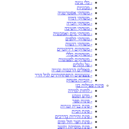
- כלי נגינה
- מכוניות
- משחקי אסטרטגיה
- משחקי דמיון
- משחקי חברה
- משחקי חשיבה
- משחקי מים ואמבטיה
- משחקי קלפים
- משחקי רגשות
- משחקים דידקטיים
- משחקים כללי
- משחקים לפעוטות
- על גלגלים
- פאזלים הרכבות ובנייה
- צעצועים התפתחותיים לגיל הרך
- קוביות משחק
פינות פעילות בגן
- לוחות למידה
- מדע וטבע
- פינות ספר
- פינת בנייה ונגרות
- פינת הבית
- פינת זהירות בדרכים
- פינת חצר חול ומים
- פינת מוסיקה וקשב