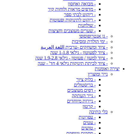
- מבואה ואחסון
- מדפים מראות ולוחות קיר
- ריהוט לבתי ספר
- ריהוט לתינוקות ופעוטות
- שולחנות
- שערים מעוצבים וחציצות
- גן אנטרופוסופי
- ימי הולדת ומסיבות
- ציוד ומשחקים -ערבית اللغة العربية
- ציוד לפעוטון - גילאי 1-1.8 שנה
- ציוד למעון / פעוטון - גילאי 1.9-2.8 שנה
- ציוד לכיתת תינוקות גילאי 4 חד' - שנה
יצירה ואומנות
נייר ומוצריו
- בלוק ציור
- בריסטולים
- דפים מעוצבים
- נייר העתקה
- ניירות מיוחדים
- קרטון
כלי כתיבה
- עפרונות
- עטים
- טושים
- מחקים וטיפקס