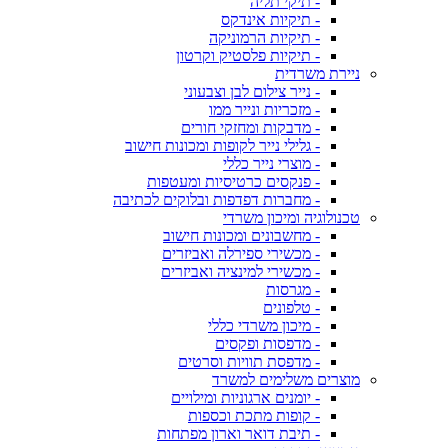
- תיקי תליה
- תיקיות אינדקס
- תיקיות הרמוניקה
- תיקיות פלסטיק וקרטון
ניירת משרדית
- נייר צילום לבן וצבעוני
- מזכריות ונייר ממו
- מדבקות ומחזקי חורים
- גלילי נייר לקופות ומכונות חישוב
- מוצרי נייר כללי
- פנקסים כרטיסיות ומעטפות
- מחברות דפדפות ובלוקים לכתיבה
טכנולוגיה ומיכון משרדי
- מחשבונים ומכונות חישוב
- מכשירי ספירלה ואביזרים
- מכשירי למינציה ואביזרים
- מגרסות
- טלפונים
- מיכון משרדי כללי
- מדפסות ופקסים
- מדפסת תוויות וסרטים
מוצרים משלימים למשרד
- יומנים ארגוניות ומילויים
- קופות מתכת וכספות
- תיבת דואר וארון מפתחות