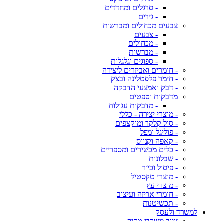
- סרגלים ומחדדים
- גירים
צבעים מכחולים ומברשות
- צבעים
- מכחולים
- מברשות
- ספוגים וגלגלות
- חומרים ואביזרים ליצירה
- חימר פלסטלינה ובצק
- דבק ואמצעי הדבקה
מדבקות וטפטים
- מדבקות עגולות
- מוצרי יצירה - כללי
- סול קלקר ומוקצפים
- פוליגל ומפל
- קאפה וקנווס
- כלים מכשירים ומספריים
- שבלונות
- פיסול וכיור
- מוצרי טקסטיל
- מוצרי עץ
- חומרי אריזה ועיצוב
- תכשיטנות
למשרד ולעסק
ציוד משרדי מקיף