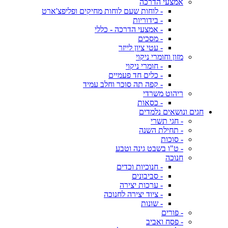
אמצעי הדרכה
- לוחות שעם לוחות מחיקים ופליפצ'ארט
- בידוריות
- אמצעי הדרכה - כללי
- מסכים
- עטי ציון לייזר
מזון וחומרי ניקוי
- חומרי ניקוי
- כלים חד פעמיים
- קפה תה סוכר וחלב עמיד
ריהוט משרדי
- כסאות
חגים ונושאים נלמדים
- חגי תשרי
- תחילת השנה
- סוכות
- ט"ו בשבט גינה וטבע
חנוכה
- חנוכיות וכדים
- סביבונים
- ערכות יצירה
- ציוד יצירה לחנוכה
- שונות
- פורים
- פסח ואביב