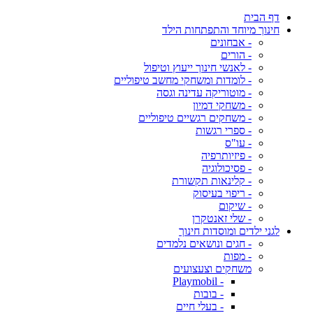
דף הבית
חינוך מיוחד והתפתחות הילד
- אבחונים
- הורים
- לאנשי חינוך ייעוץ וטיפול
- לומדות ומשחקי מחשב טיפוליים
- מוטוריקה עדינה וגסה
- משחקי דמיון
- משחקים רגשיים טיפוליים
- ספרי רגשות
- עו"ס
- פיזיותרפיה
- פסיכולוגיה
- קלינאות תקשורת
- ריפוי בעיסוק
- שיקום
- שלי זאנטקרן
לגני ילדים ומוסדות חינוך
- חגים ונושאים נלמדים
- מפות
משחקים וצעצועים
- Playmobil
- בובות
- בעלי חיים