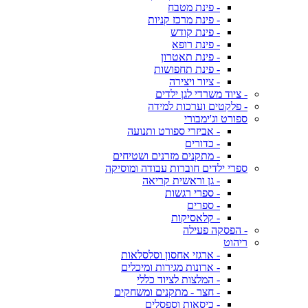
- פינת מטבח
- פינת מרכז קניות
- פינת קודש
- פינת רופא
- פינת תאטרון
- פינת תחפושות
- ציור ויצירה
- ציוד משרדי לגן ילדים
- פלקטים וערכות למידה
ספורט וג'ימבורי
- אביזרי ספורט ותנועה
- כדורים
- מתקנים מזרנים ושטיחים
ספרי ילדים חוברות עבודה ומוסיקה
- גן וראשית קריאה
- ספרי רגשות
- ספרים
- קלאסיקות
- הפסקה פעילה
ריהוט
- ארגזי אחסון וסלסלאות
- ארונות מגירות ומיכלים
- המלצות לציוד כללי
- חצר - מתקנים ומשחקים
- כיסאות וספסלים