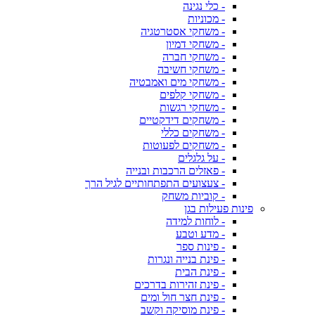
- כלי נגינה
- מכוניות
- משחקי אסטרטגיה
- משחקי דמיון
- משחקי חברה
- משחקי חשיבה
- משחקי מים ואמבטיה
- משחקי קלפים
- משחקי רגשות
- משחקים דידקטיים
- משחקים כללי
- משחקים לפעוטות
- על גלגלים
- פאזלים הרכבות ובנייה
- צעצועים התפתחותיים לגיל הרך
- קוביות משחק
פינות פעילות בגן
- לוחות למידה
- מדע וטבע
- פינות ספר
- פינת בנייה ונגרות
- פינת הבית
- פינת זהירות בדרכים
- פינת חצר חול ומים
- פינת מוסיקה וקשב