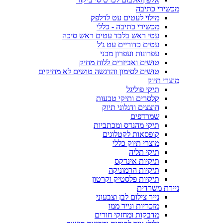
מכשירי כתיבה
מילוי לעטים עט לדלפק
מכשירי כתיבה - כללי
עטי ראש בלבד עטים ראש סיכה
עטים כדוריים עט ג'ל
עפרונות ועפרון מכני
טושים ואביזרים ללוח מחיק
טושים לסימון והדגשה טושים לא מחיקים
מוצרי תיוק
תיקי פוליגל
קלסרים ותיקי טבעות
חוצצים ודגלוני תיוק
שמרדפים
תיקי מהנדס ומכתביות
קופסאות לקטלוגים
מוצרי תיוק כללי
תיקי תליה
תיקיות אינדקס
תיקיות הרמוניקה
תיקיות פלסטיק וקרטון
ניירת משרדית
נייר צילום לבן וצבעוני
מזכריות ונייר ממו
מדבקות ומחזקי חורים