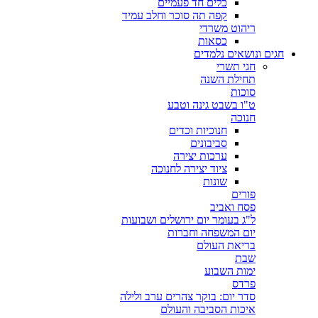
כלים חד פעמיים
קפה תה סוכר וחלב עמיד
ריהוט משרדי
כסאות
חגים ונושאים נלמדים
חגי תשרי
תחילת השנה
סוכות
ט"ו בשבט גינה וטבע
חנוכה
חנוכיות וכדים
סביבונים
ערכות יצירה
ציוד יצירה לחנוכה
שונות
פורים
פסח ואביב
ל"ג בעומר יום ירושלים ושבועות
יום המשפחה וחברות
בריאת העולם
שבת
ימות השבוע
פרדס
סדר יום: בוקר צהרים ערב ולילה
איכות הסביבה והעולם