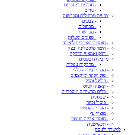
- סרגלים ומחדדים
- גירים
צבעים מכחולים ומברשות
- צבעים
- מכחולים
- מברשות
- ספוגים וגלגלות
- חומרים ואביזרים ליצירה
- חימר פלסטלינה ובצק
- דבק ואמצעי הדבקה
מדבקות וטפטים
- מדבקות עגולות
- מוצרי יצירה - כללי
- סול קלקר ומוקצפים
- פוליגל ומפל
- קאפה וקנווס
- כלים מכשירים ומספריים
- שבלונות
- פיסול וכיור
- מוצרי טקסטיל
- מוצרי עץ
- חומרי אריזה ועיצוב
- תכשיטנות
למשרד ולעסק
ציוד משרדי מקיף