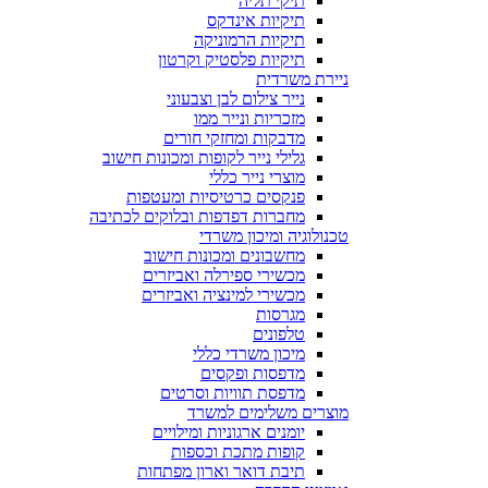
תיקי תליה
תיקיות אינדקס
תיקיות הרמוניקה
תיקיות פלסטיק וקרטון
ניירת משרדית
נייר צילום לבן וצבעוני
מזכריות ונייר ממו
מדבקות ומחזקי חורים
גלילי נייר לקופות ומכונות חישוב
מוצרי נייר כללי
פנקסים כרטיסיות ומעטפות
מחברות דפדפות ובלוקים לכתיבה
טכנולוגיה ומיכון משרדי
מחשבונים ומכונות חישוב
מכשירי ספירלה ואביזרים
מכשירי למינציה ואביזרים
מגרסות
טלפונים
מיכון משרדי כללי
מדפסות ופקסים
מדפסת תוויות וסרטים
מוצרים משלימים למשרד
יומנים ארגוניות ומילויים
קופות מתכת וכספות
תיבת דואר וארון מפתחות