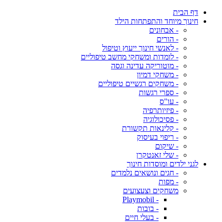
דף הבית
חינוך מיוחד והתפתחות הילד
- אבחונים
- הורים
- לאנשי חינוך ייעוץ וטיפול
- לומדות ומשחקי מחשב טיפוליים
- מוטוריקה עדינה וגסה
- משחקי דמיון
- משחקים רגשיים טיפוליים
- ספרי רגשות
- עו"ס
- פיזיותרפיה
- פסיכולוגיה
- קלינאות תקשורת
- ריפוי בעיסוק
- שיקום
- שלי זאנטקרן
לגני ילדים ומוסדות חינוך
- חגים ונושאים נלמדים
- מפות
משחקים וצעצועים
- Playmobil
- בובות
- בעלי חיים