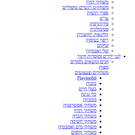
משחקי דמיון
משחקים רגשיים טיפוליים
ספרי רגשות
עו"ס
פיזיותרפיה
פסיכולוגיה
קלינאות תקשורת
ריפוי בעיסוק
שיקום
שלי זאנטקרן
לגני ילדים ומוסדות חינוך
חגים ונושאים נלמדים
מפות
משחקים וצעצועים
Playmobil
בובות
בעלי חיים
כלי נגינה
מכוניות
משחקי אסטרטגיה
משחקי דמיון
משחקי חברה
משחקי חשיבה
משחקי מים ואמבטיה
משחקי קלפים