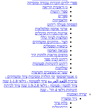
ספרי ילדים חוברות עבודה ומוסיקה
גן וראשית קריאה
ספרי רגשות
ספרים
קלאסיקות
הפסקה פעילה
ריהוט
ארגזי אחסון וסלסלאות
ארונות מגירות ומיכלים
המלצות לציוד כללי
חצר - מתקנים ומשחקים
כיסאות וספסלים
מבואה ואחסון
מדפים מראות ולוחות קיר
ריהוט לבתי ספר
ריהוט לתינוקות ופעוטות
שולחנות
שערים מעוצבים וחציצות
גן אנטרופוסופי
ימי הולדת ומסיבות
ציוד ומשחקים -
ערבית اللغة العربية
ציוד לפעוטון - גילאי 1-1.8 שנה
ציוד למעון / פעוטון - גילאי 1.9-2.8 שנה
ציוד לכיתת
תינוקות גילאי 4 חד' - שנה
יצירה ואומנות
נייר ומוצריו
בלוק ציור
בריסטולים