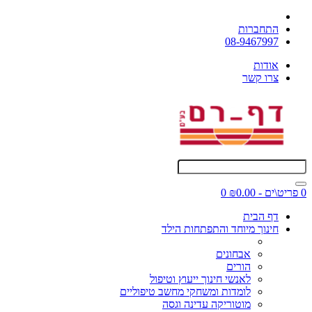
התחברות
08-9467997
אודות
צרו קשר
0 פריט\ים - ₪0.00
0
דף הבית
חינוך מיוחד והתפתחות הילד
אבחונים
הורים
לאנשי חינוך ייעוץ וטיפול
לומדות ומשחקי מחשב טיפוליים
מוטוריקה עדינה וגסה