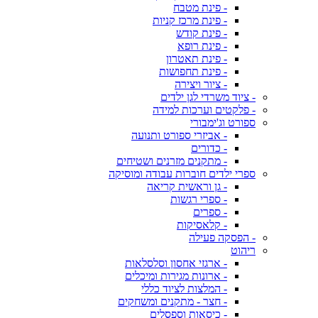
- פינת מטבח
- פינת מרכז קניות
- פינת קודש
- פינת רופא
- פינת תאטרון
- פינת תחפושות
- ציור ויצירה
- ציוד משרדי לגן ילדים
- פלקטים וערכות למידה
ספורט וג'ימבורי
- אביזרי ספורט ותנועה
- כדורים
- מתקנים מזרנים ושטיחים
ספרי ילדים חוברות עבודה ומוסיקה
- גן וראשית קריאה
- ספרי רגשות
- ספרים
- קלאסיקות
- הפסקה פעילה
ריהוט
- ארגזי אחסון וסלסלאות
- ארונות מגירות ומיכלים
- המלצות לציוד כללי
- חצר - מתקנים ומשחקים
- כיסאות וספסלים