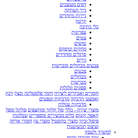
דפים מעוצבים
נייר העתקה
ניירות מיוחדים
קרטון
כלי כתיבה
עפרונות
עטים
טושים
מחקים וטיפקס
סרגלים ומחדדים
גירים
צבעים מכחולים ומברשות
צבעים
מכחולים
מברשות
ספוגים וגלגלות
חומרים ואביזרים ליצירה
חימר פלסטלינה ובצק
דבק
ואמצעי הדבקה
מדבקות וטפטים
מדבקות עגולות
מוצרי יצירה - כללי
סול קלקר ומוקצפים
פוליגל ומפל
קאפה וקנווס
כלים מכשירים ומספריים
שבלונות
פיסול וכיור
מוצרי טקסטיל
מוצרי עץ
חומרי אריזה
ועיצוב
תכשיטנות
למשרד ולעסק
ציוד משרדי מקיף