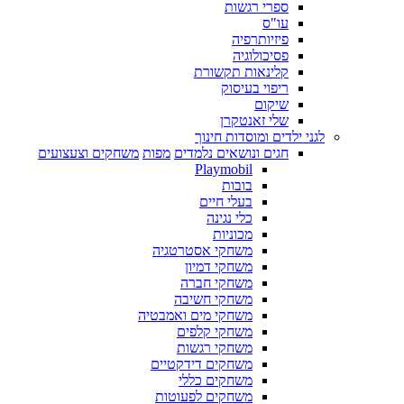
ספרי רגשות
עו"ס
פיזיותרפיה
פסיכולוגיה
קלינאות תקשורת
ריפוי בעיסוק
שיקום
שלי זאנטקרן
לגני ילדים ומוסדות חינוך
חגים ונושאים נלמדים
מפות
משחקים וצעצועים
Playmobil
בובות
בעלי חיים
כלי נגינה
מכוניות
משחקי אסטרטגיה
משחקי דמיון
משחקי חברה
משחקי חשיבה
משחקי מים ואמבטיה
משחקי קלפים
משחקי רגשות
משחקים דידקטיים
משחקים כללי
משחקים לפעוטות