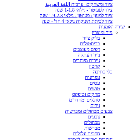
ציוד ומשחקים -ערבית اللغة العربية
ציוד לפעוטון - גילאי 1-1.8 שנה
ציוד למעון / פעוטון - גילאי 1.9-2.8 שנה
ציוד לכיתת תינוקות גילאי 4 חד' - שנה
יצירה ואומנות
נייר ומוצריו
בלוק ציור
בריסטולים
דפים מעוצבים
נייר העתקה
ניירות מיוחדים
קרטון
כלי כתיבה
עפרונות
עטים
טושים
מחקים וטיפקס
סרגלים ומחדדים
גירים
צבעים מכחולים ומברשות
צבעים
מכחולים
מברשות
ספוגים וגלגלות
חומרים ואביזרים ליצירה