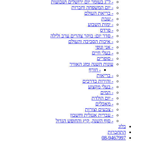
- ל"ג בעומר יום ירושלים ושבועות
- יום המשפחה וחברות
- בריאת העולם
- שבת
- ימות השבוע
- פרדס
- סדר יום: בוקר צהרים ערב ולילה
- איכות הסביבה והעולם
- אני וגופי
- בעלי חיים
- סופרים
עונות השנה ומזג האוויר
- חורף
- בריאות
- זהירות בדרכים
- בעלי מקצוע
- המים
- יום הולדת
- מאכלים
- צבעים וצורות
- עברית אנגלית וחשבון
- סוף השנה, קיץ והחופש הגדול
בלוג
התחברות
08-9467997