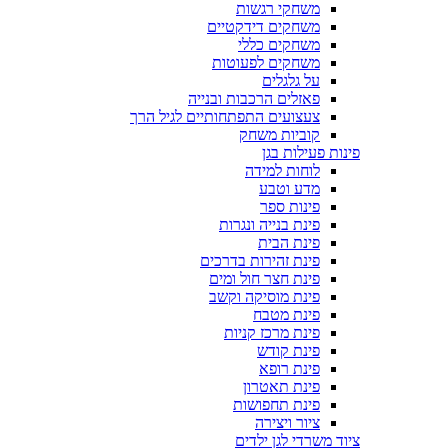
משחקי רגשות
משחקים דידקטיים
משחקים כללי
משחקים לפעוטות
על גלגלים
פאזלים הרכבות ובנייה
צעצועים התפתחותיים לגיל הרך
קוביות משחק
פינות פעילות בגן
לוחות למידה
מדע וטבע
פינות ספר
פינת בנייה ונגרות
פינת הבית
פינת זהירות בדרכים
פינת חצר חול ומים
פינת מוסיקה וקשב
פינת מטבח
פינת מרכז קניות
פינת קודש
פינת רופא
פינת תאטרון
פינת תחפושות
ציור ויצירה
ציוד משרדי לגן ילדים