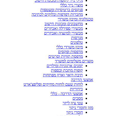
גלילי נייר לקופות ומכונות חישוב
מוצרי נייר כללי
פנקסים כרטיסיות ומעטפות
מחברות דפדפות ובלוקים לכתיבה
טכנולוגיה ומיכון משרדי
מחשבונים ומכונות חישוב
מכשירי ספירלה ואביזרים
מכשירי למינציה ואביזרים
מגרסות
טלפונים
מיכון משרדי כללי
מדפסות ופקסים
מדפסת תוויות וסרטים
מוצרים משלימים למשרד
יומנים ארגוניות ומילויים
קופות מתכת וכספות
תיבת דואר וארון מפתחות
אמצעי הדרכה
לוחות שעם לוחות מחיקים ופליפצ'ארט
בידוריות
אמצעי הדרכה - כללי
מסכים
עטי ציון לייזר
מזון וחומרי ניקוי
חומרי ניקוי