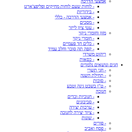
אמצעי הדרכה
- לוחות שעם לוחות מחיקים ופליפצ'ארט
- בידוריות
- אמצעי הדרכה - כללי
- מסכים
- עטי ציון לייזר
מזון וחומרי ניקוי
- חומרי ניקוי
- כלים חד פעמיים
- קפה תה סוכר וחלב עמיד
ריהוט משרדי
- כסאות
חגים ונושאים נלמדים
- חגי תשרי
- תחילת השנה
- סוכות
- ט"ו בשבט גינה וטבע
חנוכה
- חנוכיות וכדים
- סביבונים
- ערכות יצירה
- ציוד יצירה לחנוכה
- שונות
- פורים
- פסח ואביב