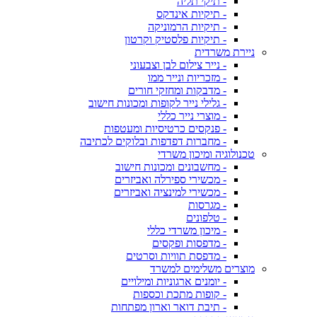
- תיקי תליה
- תיקיות אינדקס
- תיקיות הרמוניקה
- תיקיות פלסטיק וקרטון
ניירת משרדית
- נייר צילום לבן וצבעוני
- מזכריות ונייר ממו
- מדבקות ומחזקי חורים
- גלילי נייר לקופות ומכונות חישוב
- מוצרי נייר כללי
- פנקסים כרטיסיות ומעטפות
- מחברות דפדפות ובלוקים לכתיבה
טכנולוגיה ומיכון משרדי
- מחשבונים ומכונות חישוב
- מכשירי ספירלה ואביזרים
- מכשירי למינציה ואביזרים
- מגרסות
- טלפונים
- מיכון משרדי כללי
- מדפסות ופקסים
- מדפסת תוויות וסרטים
מוצרים משלימים למשרד
- יומנים ארגוניות ומילויים
- קופות מתכת וכספות
- תיבת דואר וארון מפתחות