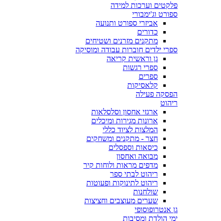
פלקטים וערכות למידה
ספורט וג'ימבורי
אביזרי ספורט ותנועה
כדורים
מתקנים מזרנים ושטיחים
ספרי ילדים חוברות עבודה ומוסיקה
גן וראשית קריאה
ספרי רגשות
ספרים
קלאסיקות
הפסקה פעילה
ריהוט
ארגזי אחסון וסלסלאות
ארונות מגירות ומיכלים
המלצות לציוד כללי
חצר - מתקנים ומשחקים
כיסאות וספסלים
מבואה ואחסון
מדפים מראות ולוחות קיר
ריהוט לבתי ספר
ריהוט לתינוקות ופעוטות
שולחנות
שערים מעוצבים וחציצות
גן אנטרופוסופי
ימי הולדת ומסיבות