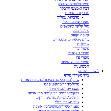
חימר פלסטלינה ובצק
דבק ואמצעי הדבקה
מדבקות וטפטים
מדבקות עגולות
מוצרי יצירה - כללי
סול קלקר ומוקצפים
פוליגל ומפל
קאפה וקנווס
כלים מכשירים ומספריים
שבלונות
פיסול וכיור
מוצרי טקסטיל
מוצרי עץ
חומרי אריזה ועיצוב
תכשיטנות
למשרד ולעסק
ציוד משרדי מקיף
שדכן/מנקב/אקדח סיכות/סיכות תואמות
סרגל/מחדד/מחק/טיפקס
מספריים וסכיני חיתוך
דבקים/סרטים דביקים/חומרי אריזה
לחצנים/גומיות/נעצים/מהדקים
ציוד משרדי כללי
מעמד לשולחן/מגשים/סל אשפה
אלפון/אלבום לכרטיסי ביקור