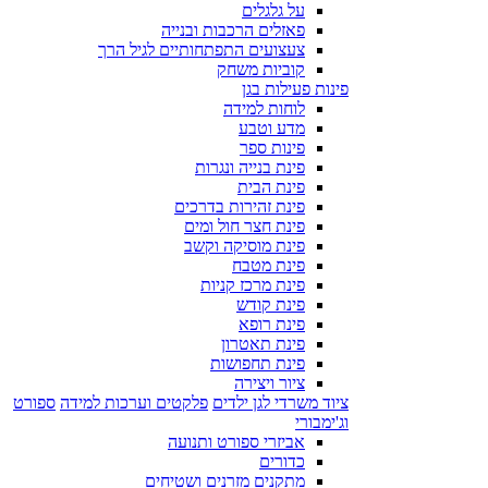
על גלגלים
פאזלים הרכבות ובנייה
צעצועים התפתחותיים לגיל הרך
קוביות משחק
פינות פעילות בגן
לוחות למידה
מדע וטבע
פינות ספר
פינת בנייה ונגרות
פינת הבית
פינת זהירות בדרכים
פינת חצר חול ומים
פינת מוסיקה וקשב
פינת מטבח
פינת מרכז קניות
פינת קודש
פינת רופא
פינת תאטרון
פינת תחפושות
ציור ויצירה
ציוד משרדי לגן ילדים
פלקטים וערכות למידה
ספורט
וג'ימבורי
אביזרי ספורט ותנועה
כדורים
מתקנים מזרנים ושטיחים