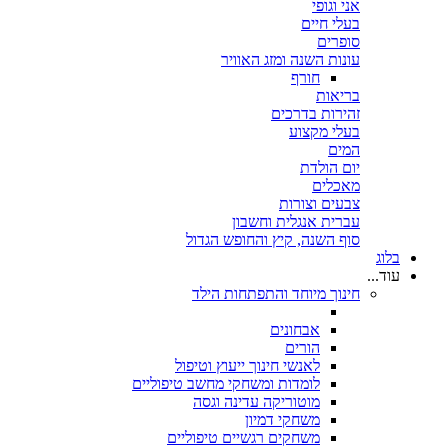
אני וגופי
בעלי חיים
סופרים
עונות השנה ומזג האוויר
חורף
בריאות
זהירות בדרכים
בעלי מקצוע
המים
יום הולדת
מאכלים
צבעים וצורות
עברית אנגלית וחשבון
סוף השנה, קיץ והחופש הגדול
בלוג
עוד...
חינוך מיוחד והתפתחות הילד
אבחונים
הורים
לאנשי חינוך ייעוץ וטיפול
לומדות ומשחקי מחשב טיפוליים
מוטוריקה עדינה וגסה
משחקי דמיון
משחקים רגשיים טיפוליים