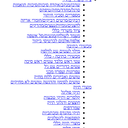
שדכן/מנקב/אקדח סיכות/סיכות תואמות
סרגל/מחדד/מחק/טיפקס
מספריים וסכיני חיתוך
דבקים/סרטים דביקים/חומרי אריזה
לחצנים/גומיות/נעצים/מהדקים
ציוד משרדי כללי
מעמד לשולחן/מגשים/סל אשפה
אלפון/אלבום לכרטיסי ביקור
מכשירי כתיבה
מילוי לעטים עט לדלפק
מכשירי כתיבה - כללי
עטי ראש בלבד עטים ראש סיכה
עטים כדוריים עט ג'ל
עפרונות ועפרון מכני
טושים ואביזרים ללוח מחיק
טושים לסימון והדגשה טושים לא מחיקים
מוצרי תיוק
תיקי פוליגל
קלסרים ותיקי טבעות
חוצצים ודגלוני תיוק
שמרדפים
תיקי מהנדס ומכתביות
קופסאות לקטלוגים
מוצרי תיוק כללי