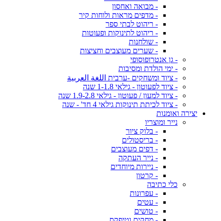
- מבואה ואחסון
- מדפים מראות ולוחות קיר
- ריהוט לבתי ספר
- ריהוט לתינוקות ופעוטות
- שולחנות
- שערים מעוצבים וחציצות
- גן אנטרופוסופי
- ימי הולדת ומסיבות
- ציוד ומשחקים -ערבית اللغة العربية
- ציוד לפעוטון - גילאי 1-1.8 שנה
- ציוד למעון / פעוטון - גילאי 1.9-2.8 שנה
- ציוד לכיתת תינוקות גילאי 4 חד' - שנה
יצירה ואומנות
נייר ומוצריו
- בלוק ציור
- בריסטולים
- דפים מעוצבים
- נייר העתקה
- ניירות מיוחדים
- קרטון
כלי כתיבה
- עפרונות
- עטים
- טושים
- מחקים וטיפקס