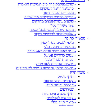
- שדכן/מנקב/אקדח סיכות/סיכות תואמות
- סרגל/מחדד/מחק/טיפקס
- מספריים וסכיני חיתוך
- דבקים/סרטים דביקים/חומרי אריזה
- לחצנים/גומיות/נעצים/מהדקים
- ציוד משרדי כללי
- מעמד לשולחן/מגשים/סל אשפה
- אלפון/אלבום לכרטיסי ביקור
מכשירי כתיבה
- מילוי לעטים עט לדלפק
- מכשירי כתיבה - כללי
- עטי ראש בלבד עטים ראש סיכה
- עטים כדוריים עט ג'ל
- עפרונות ועפרון מכני
- טושים ואביזרים ללוח מחיק
- טושים לסימון והדגשה טושים לא מחיקים
מוצרי תיוק
- תיקי פוליגל
- קלסרים ותיקי טבעות
- חוצצים ודגלוני תיוק
- שמרדפים
- תיקי מהנדס ומכתביות
- קופסאות לקטלוגים
- מוצרי תיוק כללי