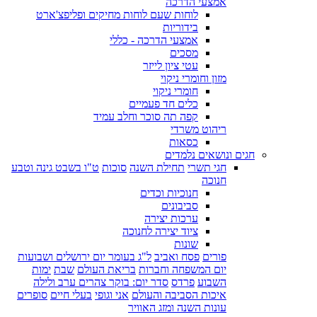
אמצעי הדרכה
לוחות שעם לוחות מחיקים ופליפצ'ארט
בידוריות
אמצעי הדרכה - כללי
מסכים
עטי ציון לייזר
מזון וחומרי ניקוי
חומרי ניקוי
כלים חד פעמיים
קפה תה סוכר וחלב עמיד
ריהוט משרדי
כסאות
חגים ונושאים נלמדים
חגי תשרי
תחילת השנה
סוכות
ט"ו בשבט גינה וטבע
חנוכה
חנוכיות וכדים
סביבונים
ערכות יצירה
ציוד יצירה לחנוכה
שונות
פורים
פסח ואביב
ל"ג בעומר יום ירושלים ושבועות
יום המשפחה וחברות
בריאת העולם
שבת
ימות
השבוע
פרדס
סדר יום: בוקר צהרים ערב ולילה
איכות הסביבה והעולם
אני וגופי
בעלי חיים
סופרים
עונות השנה ומזג האוויר