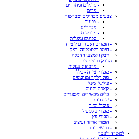
- סרגלים ומחדדים
- גירים
צבעים מכחולים ומברשות
- צבעים
- מכחולים
- מברשות
- ספוגים וגלגלות
- חומרים ואביזרים ליצירה
- חימר פלסטלינה ובצק
- דבק ואמצעי הדבקה
מדבקות וטפטים
- מדבקות עגולות
- מוצרי יצירה - כללי
- סול קלקר ומוקצפים
- פוליגל ומפל
- קאפה וקנווס
- כלים מכשירים ומספריים
- שבלונות
- פיסול וכיור
- מוצרי טקסטיל
- מוצרי עץ
- חומרי אריזה ועיצוב
- תכשיטנות
למשרד ולעסק
ציוד משרדי מקיף