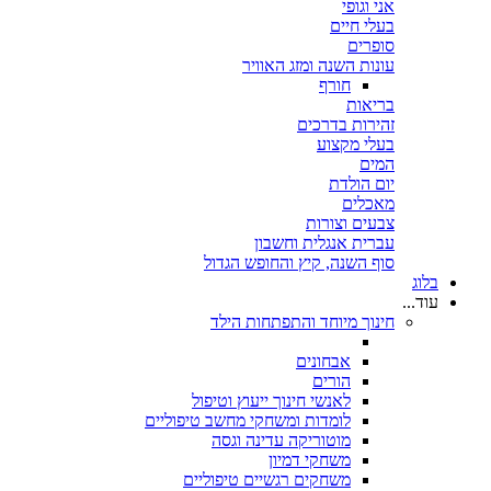
אני וגופי
בעלי חיים
סופרים
עונות השנה ומזג האוויר
חורף
בריאות
זהירות בדרכים
בעלי מקצוע
המים
יום הולדת
מאכלים
צבעים וצורות
עברית אנגלית וחשבון
סוף השנה, קיץ והחופש הגדול
בלוג
עוד...
חינוך מיוחד והתפתחות הילד
אבחונים
הורים
לאנשי חינוך ייעוץ וטיפול
לומדות ומשחקי מחשב טיפוליים
מוטוריקה עדינה וגסה
משחקי דמיון
משחקים רגשיים טיפוליים