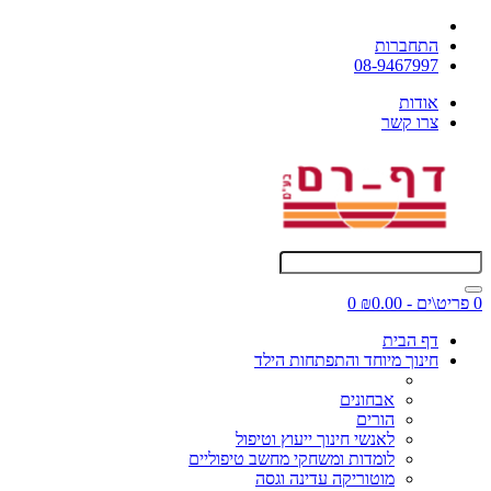
התחברות
08-9467997
אודות
צרו קשר
0 פריט\ים - ₪0.00
0
דף הבית
חינוך מיוחד והתפתחות הילד
אבחונים
הורים
לאנשי חינוך ייעוץ וטיפול
לומדות ומשחקי מחשב טיפוליים
מוטוריקה עדינה וגסה