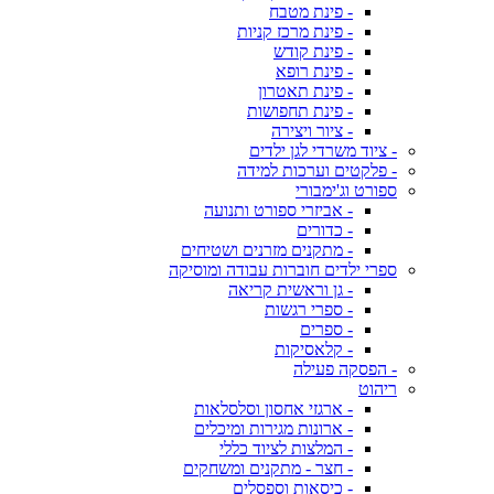
- פינת מטבח
- פינת מרכז קניות
- פינת קודש
- פינת רופא
- פינת תאטרון
- פינת תחפושות
- ציור ויצירה
- ציוד משרדי לגן ילדים
- פלקטים וערכות למידה
ספורט וג'ימבורי
- אביזרי ספורט ותנועה
- כדורים
- מתקנים מזרנים ושטיחים
ספרי ילדים חוברות עבודה ומוסיקה
- גן וראשית קריאה
- ספרי רגשות
- ספרים
- קלאסיקות
- הפסקה פעילה
ריהוט
- ארגזי אחסון וסלסלאות
- ארונות מגירות ומיכלים
- המלצות לציוד כללי
- חצר - מתקנים ומשחקים
- כיסאות וספסלים