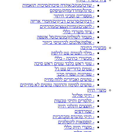
- שדכן/מנקב/אקדח סיכות/סיכות תואמות
- סרגל/מחדד/מחק/טיפקס
- מספריים וסכיני חיתוך
- דבקים/סרטים דביקים/חומרי אריזה
- לחצנים/גומיות/נעצים/מהדקים
- ציוד משרדי כללי
- מעמד לשולחן/מגשים/סל אשפה
- אלפון/אלבום לכרטיסי ביקור
מכשירי כתיבה
- מילוי לעטים עט לדלפק
- מכשירי כתיבה - כללי
- עטי ראש בלבד עטים ראש סיכה
- עטים כדוריים עט ג'ל
- עפרונות ועפרון מכני
- טושים ואביזרים ללוח מחיק
- טושים לסימון והדגשה טושים לא מחיקים
מוצרי תיוק
- תיקי פוליגל
- קלסרים ותיקי טבעות
- חוצצים ודגלוני תיוק
- שמרדפים
- תיקי מהנדס ומכתביות
- קופסאות לקטלוגים
- מוצרי תיוק כללי