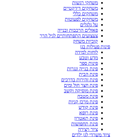
משחקי רגשות
משחקים דידקטיים
משחקים כללי
משחקים לפעוטות
על גלגלים
פאזלים הרכבות ובנייה
צעצועים התפתחותיים לגיל הרך
קוביות משחק
פינות פעילות בגן
לוחות למידה
מדע וטבע
פינות ספר
פינת בנייה ונגרות
פינת הבית
פינת זהירות בדרכים
פינת חצר חול ומים
פינת מוסיקה וקשב
פינת מטבח
פינת מרכז קניות
פינת קודש
פינת רופא
פינת תאטרון
פינת תחפושות
ציור ויצירה
ציוד משרדי לגן ילדים