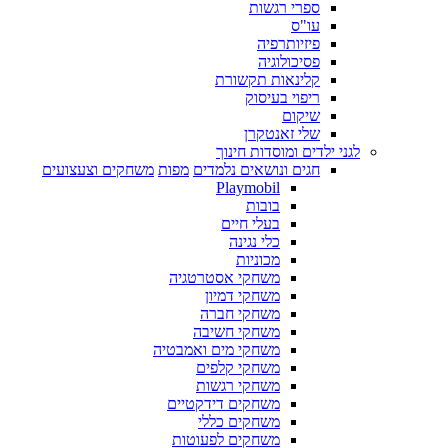
ספרי רגשות
עו"ס
פיזיותרפיה
פסיכולוגיה
קלינאות תקשורת
ריפוי בעיסוק
שיקום
שלי זאנטקרן
לגני ילדים ומוסדות חינוך
חגים ונושאים נלמדים
מפות
משחקים וצעצועים
Playmobil
בובות
בעלי חיים
כלי נגינה
מכוניות
משחקי אסטרטגיה
משחקי דמיון
משחקי חברה
משחקי חשיבה
משחקי מים ואמבטיה
משחקי קלפים
משחקי רגשות
משחקים דידקטיים
משחקים כללי
משחקים לפעוטות