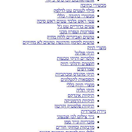
מכשירי כתיבה
מילוי לעטים עט לדלפק
מכשירי כתיבה - כללי
עטי ראש בלבד עטים ראש סיכה
עטים כדוריים עט ג'ל
עפרונות ועפרון מכני
טושים ואביזרים ללוח מחיק
טושים לסימון והדגשה טושים לא מחיקים
מוצרי תיוק
תיקי פוליגל
קלסרים ותיקי טבעות
חוצצים ודגלוני תיוק
שמרדפים
תיקי מהנדס ומכתביות
קופסאות לקטלוגים
מוצרי תיוק כללי
תיקי תליה
תיקיות אינדקס
תיקיות הרמוניקה
תיקיות פלסטיק וקרטון
ניירת משרדית
נייר צילום לבן וצבעוני
מזכריות ונייר ממו
מדבקות ומחזקי חורים