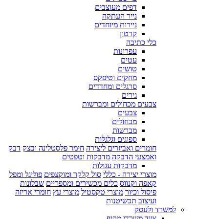
דפים מעוצבים
נייר העתקה
ניירות מיוחדים
קרטון
כלי כתיבה
עפרונות
עטים
טושים
מחקים וטיפקס
סרגלים ומחדדים
גירים
צבעים מכחולים ומברשות
צבעים
מכחולים
מברשות
ספוגים וגלגלות
חומרים ואביזרים ליצירה
חימר פלסטלינה ובצק
דבק
ואמצעי הדבקה
מדבקות וטפטים
מדבקות עגולות
מוצרי יצירה - כללי
סול קלקר ומוקצפים
פוליגל ומפל
קאפה וקנווס
כלים מכשירים ומספריים
שבלונות
פיסול וכיור
מוצרי טקסטיל
מוצרי עץ
חומרי אריזה
ועיצוב
תכשיטנות
למשרד ולעסק
ציוד משרדי מקיף