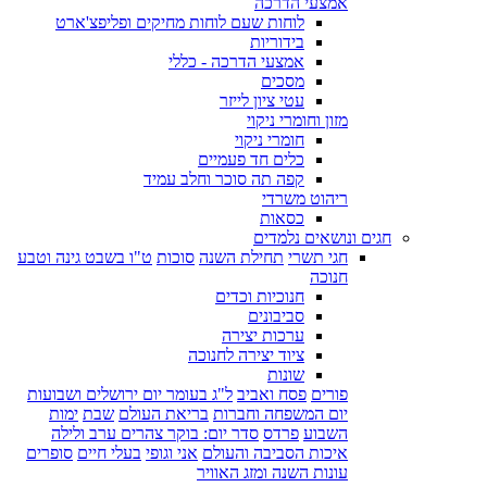
אמצעי הדרכה
לוחות שעם לוחות מחיקים ופליפצ'ארט
בידוריות
אמצעי הדרכה - כללי
מסכים
עטי ציון לייזר
מזון וחומרי ניקוי
חומרי ניקוי
כלים חד פעמיים
קפה תה סוכר וחלב עמיד
ריהוט משרדי
כסאות
חגים ונושאים נלמדים
חגי תשרי
תחילת השנה
סוכות
ט"ו בשבט גינה וטבע
חנוכה
חנוכיות וכדים
סביבונים
ערכות יצירה
ציוד יצירה לחנוכה
שונות
פורים
פסח ואביב
ל"ג בעומר יום ירושלים ושבועות
יום המשפחה וחברות
בריאת העולם
שבת
ימות
השבוע
פרדס
סדר יום: בוקר צהרים ערב ולילה
איכות הסביבה והעולם
אני וגופי
בעלי חיים
סופרים
עונות השנה ומזג האוויר