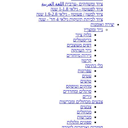
ציוד ומשחקים -ערבית اللغة العربية
ציוד לפעוטון - גילאי 1-1.8 שנה
ציוד למעון / פעוטון - גילאי 1.9-2.8 שנה
ציוד לכיתת תינוקות גילאי 4 חד' - שנה
יצירה ואומנות
נייר ומוצריו
בלוק ציור
בריסטולים
דפים מעוצבים
נייר העתקה
ניירות מיוחדים
קרטון
כלי כתיבה
עפרונות
עטים
טושים
מחקים וטיפקס
סרגלים ומחדדים
גירים
צבעים מכחולים ומברשות
צבעים
מכחולים
מברשות
ספוגים וגלגלות
חומרים ואביזרים ליצירה