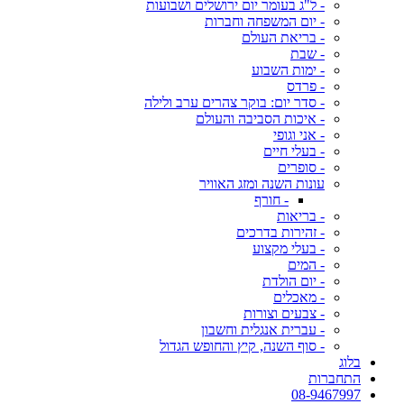
- ל"ג בעומר יום ירושלים ושבועות
- יום המשפחה וחברות
- בריאת העולם
- שבת
- ימות השבוע
- פרדס
- סדר יום: בוקר צהרים ערב ולילה
- איכות הסביבה והעולם
- אני וגופי
- בעלי חיים
- סופרים
עונות השנה ומזג האוויר
- חורף
- בריאות
- זהירות בדרכים
- בעלי מקצוע
- המים
- יום הולדת
- מאכלים
- צבעים וצורות
- עברית אנגלית וחשבון
- סוף השנה, קיץ והחופש הגדול
בלוג
התחברות
08-9467997