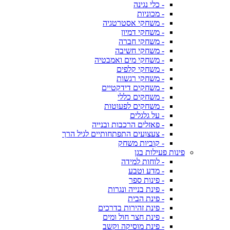
- כלי נגינה
- מכוניות
- משחקי אסטרטגיה
- משחקי דמיון
- משחקי חברה
- משחקי חשיבה
- משחקי מים ואמבטיה
- משחקי קלפים
- משחקי רגשות
- משחקים דידקטיים
- משחקים כללי
- משחקים לפעוטות
- על גלגלים
- פאזלים הרכבות ובנייה
- צעצועים התפתחותיים לגיל הרך
- קוביות משחק
פינות פעילות בגן
- לוחות למידה
- מדע וטבע
- פינות ספר
- פינת בנייה ונגרות
- פינת הבית
- פינת זהירות בדרכים
- פינת חצר חול ומים
- פינת מוסיקה וקשב