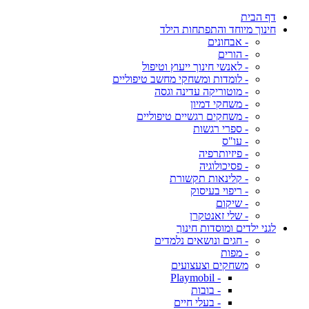
דף הבית
חינוך מיוחד והתפתחות הילד
- אבחונים
- הורים
- לאנשי חינוך ייעוץ וטיפול
- לומדות ומשחקי מחשב טיפוליים
- מוטוריקה עדינה וגסה
- משחקי דמיון
- משחקים רגשיים טיפוליים
- ספרי רגשות
- עו"ס
- פיזיותרפיה
- פסיכולוגיה
- קלינאות תקשורת
- ריפוי בעיסוק
- שיקום
- שלי זאנטקרן
לגני ילדים ומוסדות חינוך
- חגים ונושאים נלמדים
- מפות
משחקים וצעצועים
- Playmobil
- בובות
- בעלי חיים