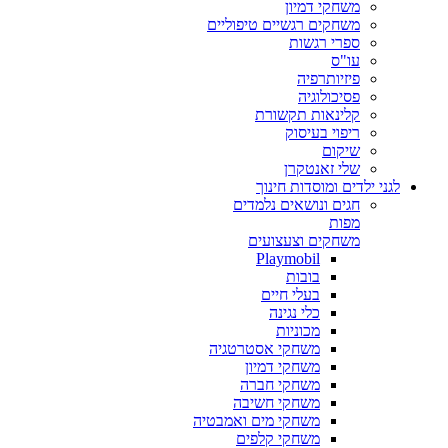
משחקי דמיון
משחקים רגשיים טיפוליים
ספרי רגשות
עו"ס
פיזיותרפיה
פסיכולוגיה
קלינאות תקשורת
ריפוי בעיסוק
שיקום
שלי זאנטקרן
לגני ילדים ומוסדות חינוך
חגים ונושאים נלמדים
מפות
משחקים וצעצועים
Playmobil
בובות
בעלי חיים
כלי נגינה
מכוניות
משחקי אסטרטגיה
משחקי דמיון
משחקי חברה
משחקי חשיבה
משחקי מים ואמבטיה
משחקי קלפים