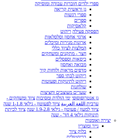
ספרי ילדים חוברות עבודה ומוסיקה
גן וראשית קריאה
ספרי רגשות
ספרים
קלאסיקות
הפסקה פעילה
ריהוט
ארגזי אחסון וסלסלאות
ארונות מגירות ומיכלים
המלצות לציוד כללי
חצר - מתקנים ומשחקים
כיסאות וספסלים
מבואה ואחסון
מדפים מראות ולוחות קיר
ריהוט לבתי ספר
ריהוט לתינוקות ופעוטות
שולחנות
שערים מעוצבים וחציצות
גן אנטרופוסופי
ימי הולדת ומסיבות
ציוד ומשחקים -
ערבית اللغة العربية
ציוד לפעוטון - גילאי 1-1.8 שנה
ציוד למעון / פעוטון - גילאי 1.9-2.8 שנה
ציוד לכיתת
תינוקות גילאי 4 חד' - שנה
יצירה ואומנות
נייר ומוצריו
בלוק ציור
בריסטולים