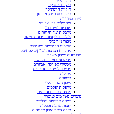
תיקי תליה
תיקיות אינדקס
תיקיות הרמוניקה
תיקיות פלסטיק וקרטון
ניירת משרדית
נייר צילום לבן וצבעוני
מזכריות ונייר ממו
מדבקות ומחזקי חורים
גלילי נייר לקופות ומכונות חישוב
מוצרי נייר כללי
פנקסים כרטיסיות ומעטפות
מחברות דפדפות ובלוקים לכתיבה
טכנולוגיה ומיכון משרדי
מחשבונים ומכונות חישוב
מכשירי ספירלה ואביזרים
מכשירי למינציה ואביזרים
מגרסות
טלפונים
מיכון משרדי כללי
מדפסות ופקסים
מדפסת תוויות וסרטים
מוצרים משלימים למשרד
יומנים ארגוניות ומילויים
קופות מתכת וכספות
תיבת דואר וארון מפתחות