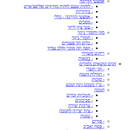
אמצעי הדרכה
- לוחות שעם לוחות מחיקים ופליפצ'ארט
- בידוריות
- אמצעי הדרכה - כללי
- מסכים
- עטי ציון לייזר
מזון וחומרי ניקוי
- חומרי ניקוי
- כלים חד פעמיים
- קפה תה סוכר וחלב עמיד
ריהוט משרדי
- כסאות
חגים ונושאים נלמדים
- חגי תשרי
- תחילת השנה
- סוכות
- ט"ו בשבט גינה וטבע
חנוכה
- חנוכיות וכדים
- סביבונים
- ערכות יצירה
- ציוד יצירה לחנוכה
- שונות
- פורים
- פסח ואביב