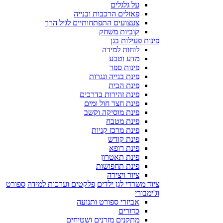
על גלגלים
פאזלים הרכבות ובנייה
צעצועים התפתחותיים לגיל הרך
קוביות משחק
פינות פעילות בגן
לוחות למידה
מדע וטבע
פינות ספר
פינת בנייה ונגרות
פינת הבית
פינת זהירות בדרכים
פינת חצר חול ומים
פינת מוסיקה וקשב
פינת מטבח
פינת מרכז קניות
פינת קודש
פינת רופא
פינת תאטרון
פינת תחפושות
ציור ויצירה
ציוד משרדי לגן ילדים
פלקטים וערכות למידה
ספורט
וג'ימבורי
אביזרי ספורט ותנועה
כדורים
מתקנים מזרנים ושטיחים