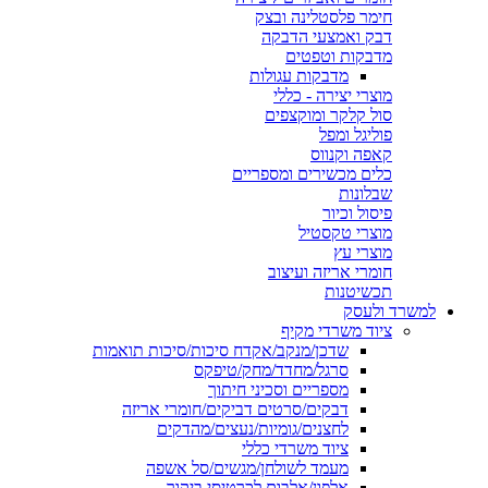
חימר פלסטלינה ובצק
דבק ואמצעי הדבקה
מדבקות וטפטים
מדבקות עגולות
מוצרי יצירה - כללי
סול קלקר ומוקצפים
פוליגל ומפל
קאפה וקנווס
כלים מכשירים ומספריים
שבלונות
פיסול וכיור
מוצרי טקסטיל
מוצרי עץ
חומרי אריזה ועיצוב
תכשיטנות
למשרד ולעסק
ציוד משרדי מקיף
שדכן/מנקב/אקדח סיכות/סיכות תואמות
סרגל/מחדד/מחק/טיפקס
מספריים וסכיני חיתוך
דבקים/סרטים דביקים/חומרי אריזה
לחצנים/גומיות/נעצים/מהדקים
ציוד משרדי כללי
מעמד לשולחן/מגשים/סל אשפה
אלפון/אלבום לכרטיסי ביקור