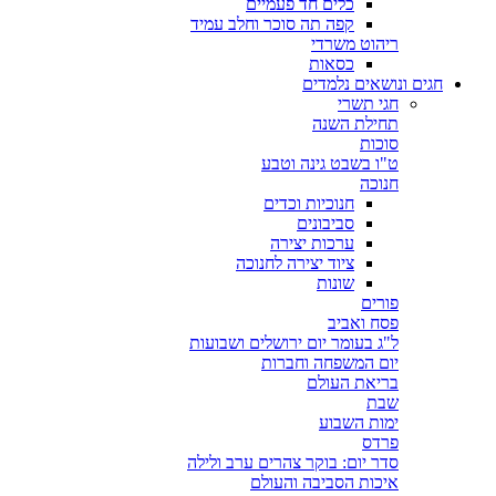
כלים חד פעמיים
קפה תה סוכר וחלב עמיד
ריהוט משרדי
כסאות
חגים ונושאים נלמדים
חגי תשרי
תחילת השנה
סוכות
ט"ו בשבט גינה וטבע
חנוכה
חנוכיות וכדים
סביבונים
ערכות יצירה
ציוד יצירה לחנוכה
שונות
פורים
פסח ואביב
ל"ג בעומר יום ירושלים ושבועות
יום המשפחה וחברות
בריאת העולם
שבת
ימות השבוע
פרדס
סדר יום: בוקר צהרים ערב ולילה
איכות הסביבה והעולם