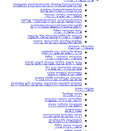
שדכן/מנקב/אקדח סיכות/סיכות תואמות
סרגל/מחדד/מחק/טיפקס
מספריים וסכיני חיתוך
דבקים/סרטים דביקים/חומרי אריזה
לחצנים/גומיות/נעצים/מהדקים
ציוד משרדי כללי
מעמד לשולחן/מגשים/סל אשפה
אלפון/אלבום לכרטיסי ביקור
מכשירי כתיבה
מילוי לעטים עט לדלפק
מכשירי כתיבה - כללי
עטי ראש בלבד עטים ראש סיכה
עטים כדוריים עט ג'ל
עפרונות ועפרון מכני
טושים ואביזרים ללוח מחיק
טושים לסימון והדגשה טושים לא מחיקים
מוצרי תיוק
תיקי פוליגל
קלסרים ותיקי טבעות
חוצצים ודגלוני תיוק
שמרדפים
תיקי מהנדס ומכתביות
קופסאות לקטלוגים
מוצרי תיוק כללי