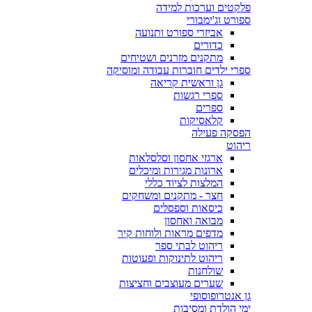
פלקטים וערכות למידה
ספורט וג'ימבורי
אביזרי ספורט ותנועה
כדורים
מתקנים מזרנים ושטיחים
ספרי ילדים חוברות עבודה ומוסיקה
גן וראשית קריאה
ספרי רגשות
ספרים
קלאסיקות
הפסקה פעילה
ריהוט
ארגזי אחסון וסלסלאות
ארונות מגירות ומיכלים
המלצות לציוד כללי
חצר - מתקנים ומשחקים
כיסאות וספסלים
מבואה ואחסון
מדפים מראות ולוחות קיר
ריהוט לבתי ספר
ריהוט לתינוקות ופעוטות
שולחנות
שערים מעוצבים וחציצות
גן אנטרופוסופי
ימי הולדת ומסיבות