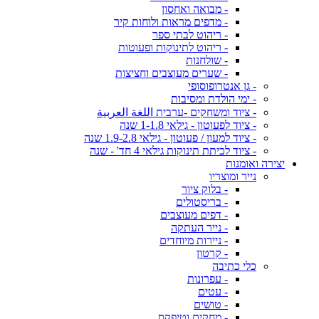
- מבואה ואחסון
- מדפים מראות ולוחות קיר
- ריהוט לבתי ספר
- ריהוט לתינוקות ופעוטות
- שולחנות
- שערים מעוצבים וחציצות
- גן אנטרופוסופי
- ימי הולדת ומסיבות
- ציוד ומשחקים -ערבית اللغة العربية
- ציוד לפעוטון - גילאי 1-1.8 שנה
- ציוד למעון / פעוטון - גילאי 1.9-2.8 שנה
- ציוד לכיתת תינוקות גילאי 4 חד' - שנה
יצירה ואומנות
נייר ומוצריו
- בלוק ציור
- בריסטולים
- דפים מעוצבים
- נייר העתקה
- ניירות מיוחדים
- קרטון
כלי כתיבה
- עפרונות
- עטים
- טושים
- מחקים וטיפקס