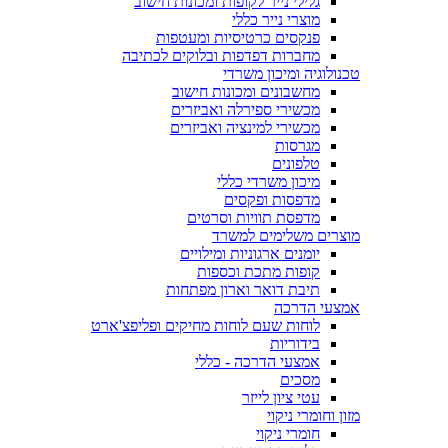
גלילי נייר לקופות ומכונות חישוב
מוצרי נייר כללי
פנקסים כרטיסיות ומעטפות
מחברות דפדפות ובלוקים לכתיבה
טכנולוגיה ומיכון משרדי
מחשבונים ומכונות חישוב
מכשירי ספירלה ואביזרים
מכשירי למינציה ואביזרים
מגרסות
טלפונים
מיכון משרדי כללי
מדפסות ופקסים
מדפסת תוויות וסרטים
מוצרים משלימים למשרד
יומנים ארגוניות ומילויים
קופות מתכת וכספות
תיבת דואר וארון מפתחות
אמצעי הדרכה
לוחות שעם לוחות מחיקים ופליפצ'ארט
בידוריות
אמצעי הדרכה - כללי
מסכים
עטי ציון לייזר
מזון וחומרי ניקוי
חומרי ניקוי