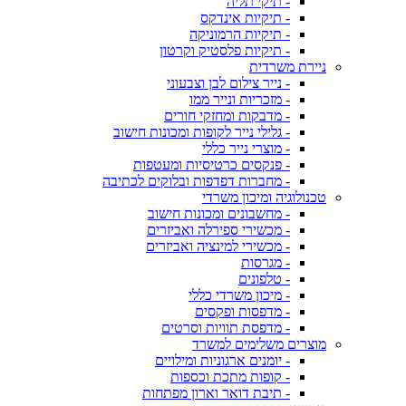
- תיקי תליה
- תיקיות אינדקס
- תיקיות הרמוניקה
- תיקיות פלסטיק וקרטון
ניירת משרדית
- נייר צילום לבן וצבעוני
- מזכריות ונייר ממו
- מדבקות ומחזקי חורים
- גלילי נייר לקופות ומכונות חישוב
- מוצרי נייר כללי
- פנקסים כרטיסיות ומעטפות
- מחברות דפדפות ובלוקים לכתיבה
טכנולוגיה ומיכון משרדי
- מחשבונים ומכונות חישוב
- מכשירי ספירלה ואביזרים
- מכשירי למינציה ואביזרים
- מגרסות
- טלפונים
- מיכון משרדי כללי
- מדפסות ופקסים
- מדפסת תוויות וסרטים
מוצרים משלימים למשרד
- יומנים ארגוניות ומילויים
- קופות מתכת וכספות
- תיבת דואר וארון מפתחות