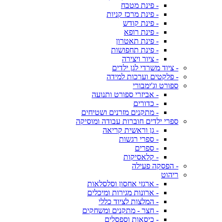
- פינת מטבח
- פינת מרכז קניות
- פינת קודש
- פינת רופא
- פינת תאטרון
- פינת תחפושות
- ציור ויצירה
- ציוד משרדי לגן ילדים
- פלקטים וערכות למידה
ספורט וג'ימבורי
- אביזרי ספורט ותנועה
- כדורים
- מתקנים מזרנים ושטיחים
ספרי ילדים חוברות עבודה ומוסיקה
- גן וראשית קריאה
- ספרי רגשות
- ספרים
- קלאסיקות
- הפסקה פעילה
ריהוט
- ארגזי אחסון וסלסלאות
- ארונות מגירות ומיכלים
- המלצות לציוד כללי
- חצר - מתקנים ומשחקים
- כיסאות וספסלים