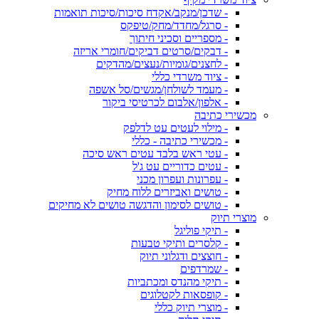
- שדכן/מנקב/אקדח סיכות/סיכות תואמות
- סרגל/מחדד/מחק/טיפקס
- מספריים וסכיני חיתוך
- דבקים/סרטים דביקים/חומרי אריזה
- לחצנים/גומיות/נעצים/מהדקים
- ציוד משרדי כללי
- מעמד לשולחן/מגשים/סל אשפה
- אלפון/אלבום לכרטיסי ביקור
מכשירי כתיבה
- מילוי לעטים עט לדלפק
- מכשירי כתיבה - כללי
- עטי ראש בלבד עטים ראש סיכה
- עטים כדוריים עט ג'ל
- עפרונות ועפרון מכני
- טושים ואביזרים ללוח מחיק
- טושים לסימון והדגשה טושים לא מחיקים
מוצרי תיוק
- תיקי פוליגל
- קלסרים ותיקי טבעות
- חוצצים ודגלוני תיוק
- שמרדפים
- תיקי מהנדס ומכתביות
- קופסאות לקטלוגים
- מוצרי תיוק כללי