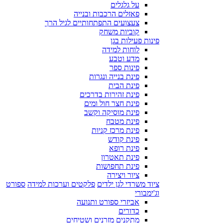
על גלגלים
פאזלים הרכבות ובנייה
צעצועים התפתחותיים לגיל הרך
קוביות משחק
פינות פעילות בגן
לוחות למידה
מדע וטבע
פינות ספר
פינת בנייה ונגרות
פינת הבית
פינת זהירות בדרכים
פינת חצר חול ומים
פינת מוסיקה וקשב
פינת מטבח
פינת מרכז קניות
פינת קודש
פינת רופא
פינת תאטרון
פינת תחפושות
ציור ויצירה
ציוד משרדי לגן ילדים
פלקטים וערכות למידה
ספורט
וג'ימבורי
אביזרי ספורט ותנועה
כדורים
מתקנים מזרנים ושטיחים