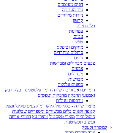
דפים מעוצבים
נייר העתקה
ניירות מיוחדים
קרטון
כלי כתיבה
עפרונות
עטים
טושים
מחקים וטיפקס
סרגלים ומחדדים
גירים
צבעים מכחולים ומברשות
צבעים
מכחולים
מברשות
ספוגים וגלגלות
חומרים ואביזרים ליצירה
חימר פלסטלינה ובצק
דבק
ואמצעי הדבקה
מדבקות וטפטים
מדבקות עגולות
מוצרי יצירה - כללי
סול קלקר ומוקצפים
פוליגל ומפל
קאפה וקנווס
כלים מכשירים ומספריים
שבלונות
פיסול וכיור
מוצרי טקסטיל
מוצרי עץ
חומרי אריזה
ועיצוב
תכשיטנות
למשרד ולעסק
ציוד משרדי מקיף