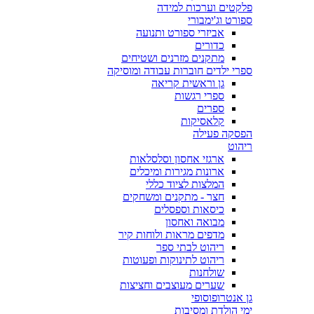
פלקטים וערכות למידה
ספורט וג'ימבורי
אביזרי ספורט ותנועה
כדורים
מתקנים מזרנים ושטיחים
ספרי ילדים חוברות עבודה ומוסיקה
גן וראשית קריאה
ספרי רגשות
ספרים
קלאסיקות
הפסקה פעילה
ריהוט
ארגזי אחסון וסלסלאות
ארונות מגירות ומיכלים
המלצות לציוד כללי
חצר - מתקנים ומשחקים
כיסאות וספסלים
מבואה ואחסון
מדפים מראות ולוחות קיר
ריהוט לבתי ספר
ריהוט לתינוקות ופעוטות
שולחנות
שערים מעוצבים וחציצות
גן אנטרופוסופי
ימי הולדת ומסיבות