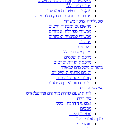
גלילי נייר לקופות ומכונות חישוב
מוצרי נייר כללי
פנקסים כרטיסיות ומעטפות
מחברות דפדפות ובלוקים לכתיבה
טכנולוגיה ומיכון משרדי
מחשבונים ומכונות חישוב
מכשירי ספירלה ואביזרים
מכשירי למינציה ואביזרים
מגרסות
טלפונים
מיכון משרדי כללי
מדפסות ופקסים
מדפסת תוויות וסרטים
מוצרים משלימים למשרד
יומנים ארגוניות ומילויים
קופות מתכת וכספות
תיבת דואר וארון מפתחות
אמצעי הדרכה
לוחות שעם לוחות מחיקים ופליפצ'ארט
בידוריות
אמצעי הדרכה - כללי
מסכים
עטי ציון לייזר
מזון וחומרי ניקוי
חומרי ניקוי