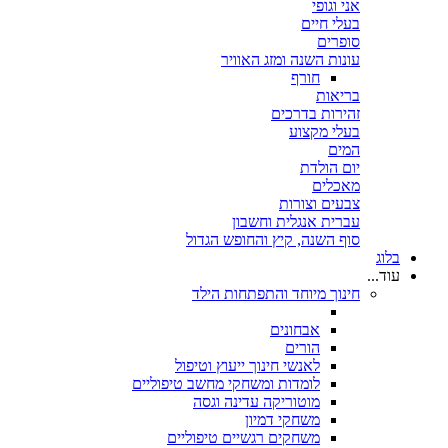
אני וגופי
בעלי חיים
סופרים
עונות השנה ומזג האוויר
חורף
בריאות
זהירות בדרכים
בעלי מקצוע
המים
יום הולדת
מאכלים
צבעים וצורות
עברית אנגלית וחשבון
סוף השנה, קיץ והחופש הגדול
בלוג
עוד...
חינוך מיוחד והתפתחות הילד
אבחונים
הורים
לאנשי חינוך ייעוץ וטיפול
לומדות ומשחקי מחשב טיפוליים
מוטוריקה עדינה וגסה
משחקי דמיון
משחקים רגשיים טיפוליים