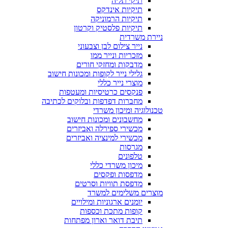
תיקי תליה
תיקיות אינדקס
תיקיות הרמוניקה
תיקיות פלסטיק וקרטון
ניירת משרדית
נייר צילום לבן וצבעוני
מזכריות ונייר ממו
מדבקות ומחזקי חורים
גלילי נייר לקופות ומכונות חישוב
מוצרי נייר כללי
פנקסים כרטיסיות ומעטפות
מחברות דפדפות ובלוקים לכתיבה
טכנולוגיה ומיכון משרדי
מחשבונים ומכונות חישוב
מכשירי ספירלה ואביזרים
מכשירי למינציה ואביזרים
מגרסות
טלפונים
מיכון משרדי כללי
מדפסות ופקסים
מדפסת תוויות וסרטים
מוצרים משלימים למשרד
יומנים ארגוניות ומילויים
קופות מתכת וכספות
תיבת דואר וארון מפתחות