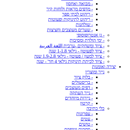
- מבואה ואחסון
- מדפים מראות ולוחות קיר
- ריהוט לבתי ספר
- ריהוט לתינוקות ופעוטות
- שולחנות
- שערים מעוצבים וחציצות
- גן אנטרופוסופי
- ימי הולדת ומסיבות
- ציוד ומשחקים -ערבית اللغة العربية
- ציוד לפעוטון - גילאי 1-1.8 שנה
- ציוד למעון / פעוטון - גילאי 1.9-2.8 שנה
- ציוד לכיתת תינוקות גילאי 4 חד' - שנה
יצירה ואומנות
נייר ומוצריו
- בלוק ציור
- בריסטולים
- דפים מעוצבים
- נייר העתקה
- ניירות מיוחדים
- קרטון
כלי כתיבה
- עפרונות
- עטים
- טושים
- מחקים וטיפקס