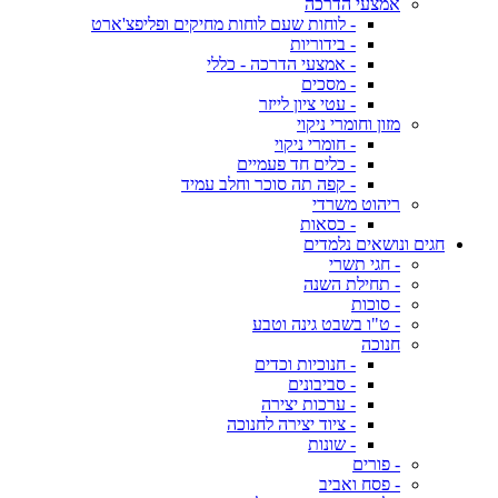
אמצעי הדרכה
- לוחות שעם לוחות מחיקים ופליפצ'ארט
- בידוריות
- אמצעי הדרכה - כללי
- מסכים
- עטי ציון לייזר
מזון וחומרי ניקוי
- חומרי ניקוי
- כלים חד פעמיים
- קפה תה סוכר וחלב עמיד
ריהוט משרדי
- כסאות
חגים ונושאים נלמדים
- חגי תשרי
- תחילת השנה
- סוכות
- ט"ו בשבט גינה וטבע
חנוכה
- חנוכיות וכדים
- סביבונים
- ערכות יצירה
- ציוד יצירה לחנוכה
- שונות
- פורים
- פסח ואביב