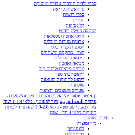
ספרי ילדים חוברות עבודה ומוסיקה
גן וראשית קריאה
ספרי רגשות
ספרים
קלאסיקות
הפסקה פעילה
ריהוט
ארגזי אחסון וסלסלאות
ארונות מגירות ומיכלים
המלצות לציוד כללי
חצר - מתקנים ומשחקים
כיסאות וספסלים
מבואה ואחסון
מדפים מראות ולוחות קיר
ריהוט לבתי ספר
ריהוט לתינוקות ופעוטות
שולחנות
שערים מעוצבים וחציצות
גן אנטרופוסופי
ימי הולדת ומסיבות
ציוד ומשחקים -
ערבית اللغة العربية
ציוד לפעוטון - גילאי 1-1.8 שנה
ציוד למעון / פעוטון - גילאי 1.9-2.8 שנה
ציוד לכיתת
תינוקות גילאי 4 חד' - שנה
יצירה ואומנות
נייר ומוצריו
בלוק ציור
בריסטולים