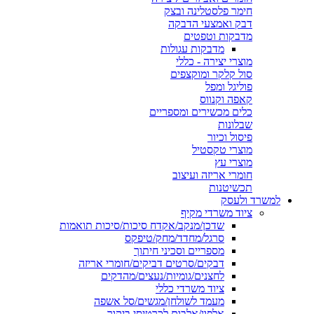
חימר פלסטלינה ובצק
דבק ואמצעי הדבקה
מדבקות וטפטים
מדבקות עגולות
מוצרי יצירה - כללי
סול קלקר ומוקצפים
פוליגל ומפל
קאפה וקנווס
כלים מכשירים ומספריים
שבלונות
פיסול וכיור
מוצרי טקסטיל
מוצרי עץ
חומרי אריזה ועיצוב
תכשיטנות
למשרד ולעסק
ציוד משרדי מקיף
שדכן/מנקב/אקדח סיכות/סיכות תואמות
סרגל/מחדד/מחק/טיפקס
מספריים וסכיני חיתוך
דבקים/סרטים דביקים/חומרי אריזה
לחצנים/גומיות/נעצים/מהדקים
ציוד משרדי כללי
מעמד לשולחן/מגשים/סל אשפה
אלפון/אלבום לכרטיסי ביקור