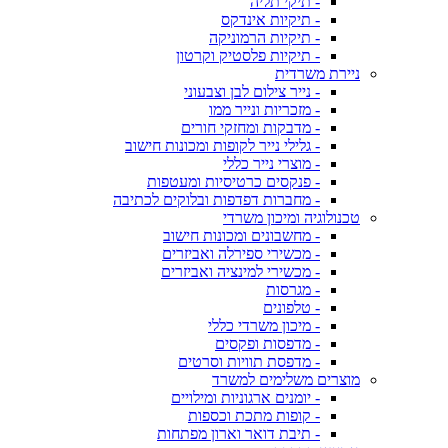
- תיקי תליה
- תיקיות אינדקס
- תיקיות הרמוניקה
- תיקיות פלסטיק וקרטון
ניירת משרדית
- נייר צילום לבן וצבעוני
- מזכריות ונייר ממו
- מדבקות ומחזקי חורים
- גלילי נייר לקופות ומכונות חישוב
- מוצרי נייר כללי
- פנקסים כרטיסיות ומעטפות
- מחברות דפדפות ובלוקים לכתיבה
טכנולוגיה ומיכון משרדי
- מחשבונים ומכונות חישוב
- מכשירי ספירלה ואביזרים
- מכשירי למינציה ואביזרים
- מגרסות
- טלפונים
- מיכון משרדי כללי
- מדפסות ופקסים
- מדפסת תוויות וסרטים
מוצרים משלימים למשרד
- יומנים ארגוניות ומילויים
- קופות מתכת וכספות
- תיבת דואר וארון מפתחות