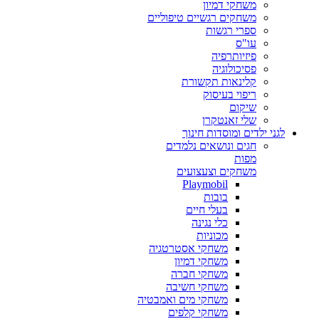
משחקי דמיון
משחקים רגשיים טיפוליים
ספרי רגשות
עו"ס
פיזיותרפיה
פסיכולוגיה
קלינאות תקשורת
ריפוי בעיסוק
שיקום
שלי זאנטקרן
לגני ילדים ומוסדות חינוך
חגים ונושאים נלמדים
מפות
משחקים וצעצועים
Playmobil
בובות
בעלי חיים
כלי נגינה
מכוניות
משחקי אסטרטגיה
משחקי דמיון
משחקי חברה
משחקי חשיבה
משחקי מים ואמבטיה
משחקי קלפים