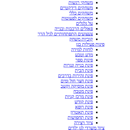
משחקי רגשות
משחקים דידקטיים
משחקים כללי
משחקים לפעוטות
על גלגלים
פאזלים הרכבות ובנייה
צעצועים התפתחותיים לגיל הרך
קוביות משחק
פינות פעילות בגן
לוחות למידה
מדע וטבע
פינות ספר
פינת בנייה ונגרות
פינת הבית
פינת זהירות בדרכים
פינת חצר חול ומים
פינת מוסיקה וקשב
פינת מטבח
פינת מרכז קניות
פינת קודש
פינת רופא
פינת תאטרון
פינת תחפושות
ציור ויצירה
ציוד משרדי לגן ילדים