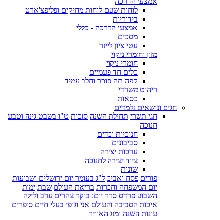
אמצעי הדרכה
לוחות שעם לוחות מחיקים ופליפצ'ארט
בידוריות
אמצעי הדרכה - כללי
מסכים
עטי ציון לייזר
מזון וחומרי ניקוי
חומרי ניקוי
כלים חד פעמיים
קפה תה סוכר וחלב עמיד
ריהוט משרדי
כסאות
חגים ונושאים נלמדים
חגי תשרי
תחילת השנה
סוכות
ט"ו בשבט גינה וטבע
חנוכה
חנוכיות וכדים
סביבונים
ערכות יצירה
ציוד יצירה לחנוכה
שונות
פורים
פסח ואביב
ל"ג בעומר יום ירושלים ושבועות
יום המשפחה וחברות
בריאת העולם
שבת
ימות
השבוע
פרדס
סדר יום: בוקר צהרים ערב ולילה
איכות הסביבה והעולם
אני וגופי
בעלי חיים
סופרים
עונות השנה ומזג האוויר