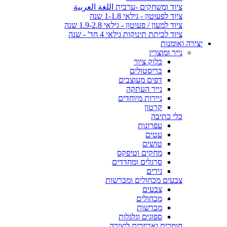
ציוד ומשחקים -ערבית اللغة العربية
ציוד לפעוטון - גילאי 1-1.8 שנה
ציוד למעון / פעוטון - גילאי 1.9-2.8 שנה
ציוד לכיתת תינוקות גילאי 4 חד' - שנה
יצירה ואומנות
נייר ומוצריו
בלוק ציור
בריסטולים
דפים מעוצבים
נייר העתקה
ניירות מיוחדים
קרטון
כלי כתיבה
עפרונות
עטים
טושים
מחקים וטיפקס
סרגלים ומחדדים
גירים
צבעים מכחולים ומברשות
צבעים
מכחולים
מברשות
ספוגים וגלגלות
חומרים ואביזרים ליצירה