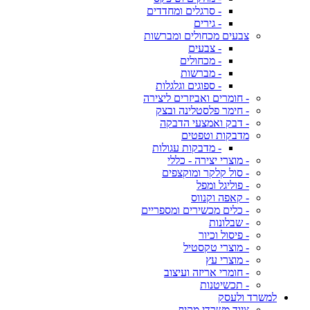
- סרגלים ומחדדים
- גירים
צבעים מכחולים ומברשות
- צבעים
- מכחולים
- מברשות
- ספוגים וגלגלות
- חומרים ואביזרים ליצירה
- חימר פלסטלינה ובצק
- דבק ואמצעי הדבקה
מדבקות וטפטים
- מדבקות עגולות
- מוצרי יצירה - כללי
- סול קלקר ומוקצפים
- פוליגל ומפל
- קאפה וקנווס
- כלים מכשירים ומספריים
- שבלונות
- פיסול וכיור
- מוצרי טקסטיל
- מוצרי עץ
- חומרי אריזה ועיצוב
- תכשיטנות
למשרד ולעסק
ציוד משרדי מקיף