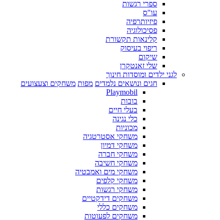
ספרי רגשות
עו"ס
פיזיותרפיה
פסיכולוגיה
קלינאות תקשורת
ריפוי בעיסוק
שיקום
שלי זאנטקרן
לגני ילדים ומוסדות חינוך
חגים ונושאים נלמדים
מפות
משחקים וצעצועים
Playmobil
בובות
בעלי חיים
כלי נגינה
מכוניות
משחקי אסטרטגיה
משחקי דמיון
משחקי חברה
משחקי חשיבה
משחקי מים ואמבטיה
משחקי קלפים
משחקי רגשות
משחקים דידקטיים
משחקים כללי
משחקים לפעוטות