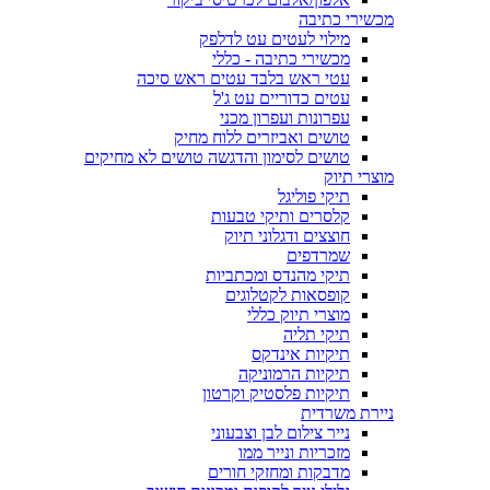
מכשירי כתיבה
מילוי לעטים עט לדלפק
מכשירי כתיבה - כללי
עטי ראש בלבד עטים ראש סיכה
עטים כדוריים עט ג'ל
עפרונות ועפרון מכני
טושים ואביזרים ללוח מחיק
טושים לסימון והדגשה טושים לא מחיקים
מוצרי תיוק
תיקי פוליגל
קלסרים ותיקי טבעות
חוצצים ודגלוני תיוק
שמרדפים
תיקי מהנדס ומכתביות
קופסאות לקטלוגים
מוצרי תיוק כללי
תיקי תליה
תיקיות אינדקס
תיקיות הרמוניקה
תיקיות פלסטיק וקרטון
ניירת משרדית
נייר צילום לבן וצבעוני
מזכריות ונייר ממו
מדבקות ומחזקי חורים