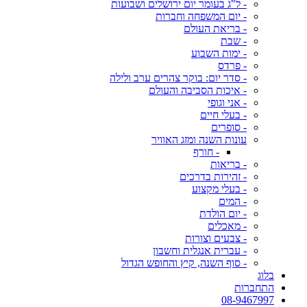
- ל"ג בעומר יום ירושלים ושבועות
- יום המשפחה וחברות
- בריאת העולם
- שבת
- ימות השבוע
- פרדס
- סדר יום: בוקר צהרים ערב ולילה
- איכות הסביבה והעולם
- אני וגופי
- בעלי חיים
- סופרים
עונות השנה ומזג האוויר
- חורף
- בריאות
- זהירות בדרכים
- בעלי מקצוע
- המים
- יום הולדת
- מאכלים
- צבעים וצורות
- עברית אנגלית וחשבון
- סוף השנה, קיץ והחופש הגדול
בלוג
התחברות
08-9467997