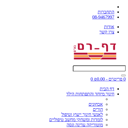
התחברות
08-9467997
אודות
צרו קשר
0 פריט\ים - ₪0.00
0
דף הבית
חינוך מיוחד והתפתחות הילד
אבחונים
הורים
לאנשי חינוך ייעוץ וטיפול
לומדות ומשחקי מחשב טיפוליים
מוטוריקה עדינה וגסה