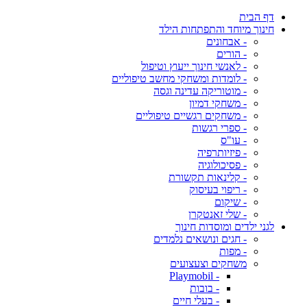
דף הבית
חינוך מיוחד והתפתחות הילד
- אבחונים
- הורים
- לאנשי חינוך ייעוץ וטיפול
- לומדות ומשחקי מחשב טיפוליים
- מוטוריקה עדינה וגסה
- משחקי דמיון
- משחקים רגשיים טיפוליים
- ספרי רגשות
- עו"ס
- פיזיותרפיה
- פסיכולוגיה
- קלינאות תקשורת
- ריפוי בעיסוק
- שיקום
- שלי זאנטקרן
לגני ילדים ומוסדות חינוך
- חגים ונושאים נלמדים
- מפות
משחקים וצעצועים
- Playmobil
- בובות
- בעלי חיים