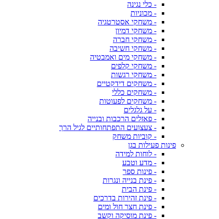
- כלי נגינה
- מכוניות
- משחקי אסטרטגיה
- משחקי דמיון
- משחקי חברה
- משחקי חשיבה
- משחקי מים ואמבטיה
- משחקי קלפים
- משחקי רגשות
- משחקים דידקטיים
- משחקים כללי
- משחקים לפעוטות
- על גלגלים
- פאזלים הרכבות ובנייה
- צעצועים התפתחותיים לגיל הרך
- קוביות משחק
פינות פעילות בגן
- לוחות למידה
- מדע וטבע
- פינות ספר
- פינת בנייה ונגרות
- פינת הבית
- פינת זהירות בדרכים
- פינת חצר חול ומים
- פינת מוסיקה וקשב