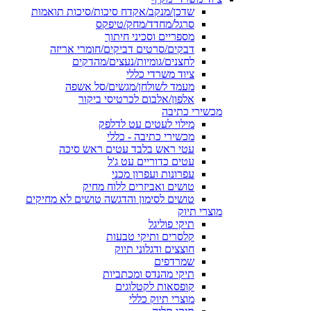
שדכן/מנקב/אקדח סיכות/סיכות תואמות
סרגל/מחדד/מחק/טיפקס
מספריים וסכיני חיתוך
דבקים/סרטים דביקים/חומרי אריזה
לחצנים/גומיות/נעצים/מהדקים
ציוד משרדי כללי
מעמד לשולחן/מגשים/סל אשפה
אלפון/אלבום לכרטיסי ביקור
מכשירי כתיבה
מילוי לעטים עט לדלפק
מכשירי כתיבה - כללי
עטי ראש בלבד עטים ראש סיכה
עטים כדוריים עט ג'ל
עפרונות ועפרון מכני
טושים ואביזרים ללוח מחיק
טושים לסימון והדגשה טושים לא מחיקים
מוצרי תיוק
תיקי פוליגל
קלסרים ותיקי טבעות
חוצצים ודגלוני תיוק
שמרדפים
תיקי מהנדס ומכתביות
קופסאות לקטלוגים
מוצרי תיוק כללי