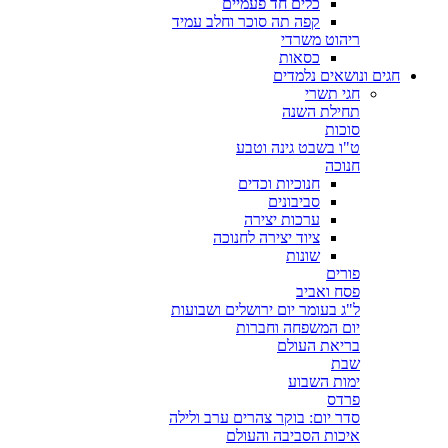
כלים חד פעמיים
קפה תה סוכר וחלב עמיד
ריהוט משרדי
כסאות
חגים ונושאים נלמדים
חגי תשרי
תחילת השנה
סוכות
ט"ו בשבט גינה וטבע
חנוכה
חנוכיות וכדים
סביבונים
ערכות יצירה
ציוד יצירה לחנוכה
שונות
פורים
פסח ואביב
ל"ג בעומר יום ירושלים ושבועות
יום המשפחה וחברות
בריאת העולם
שבת
ימות השבוע
פרדס
סדר יום: בוקר צהרים ערב ולילה
איכות הסביבה והעולם