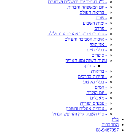
- ל"ג בעומר יום ירושלים ושבועות
- יום המשפחה וחברות
- בריאת העולם
- שבת
- ימות השבוע
- פרדס
- סדר יום: בוקר צהרים ערב ולילה
- איכות הסביבה והעולם
- אני וגופי
- בעלי חיים
- סופרים
עונות השנה ומזג האוויר
- חורף
- בריאות
- זהירות בדרכים
- בעלי מקצוע
- המים
- יום הולדת
- מאכלים
- צבעים וצורות
- עברית אנגלית וחשבון
- סוף השנה, קיץ והחופש הגדול
בלוג
התחברות
08-9467997