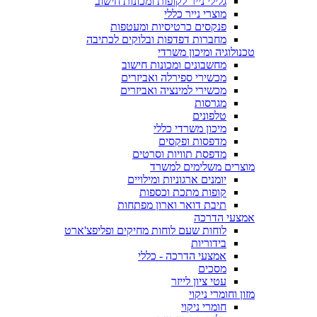
גלילי נייר לקופות ומכונות חישוב
מוצרי נייר כללי
פנקסים כרטיסיות ומעטפות
מחברות דפדפות ובלוקים לכתיבה
טכנולוגיה ומיכון משרדי
מחשבונים ומכונות חישוב
מכשירי ספירלה ואביזרים
מכשירי למינציה ואביזרים
מגרסות
טלפונים
מיכון משרדי כללי
מדפסות ופקסים
מדפסת תוויות וסרטים
מוצרים משלימים למשרד
יומנים ארגוניות ומילויים
קופות מתכת וכספות
תיבת דואר וארון מפתחות
אמצעי הדרכה
לוחות שעם לוחות מחיקים ופליפצ'ארט
בידוריות
אמצעי הדרכה - כללי
מסכים
עטי ציון לייזר
מזון וחומרי ניקוי
חומרי ניקוי