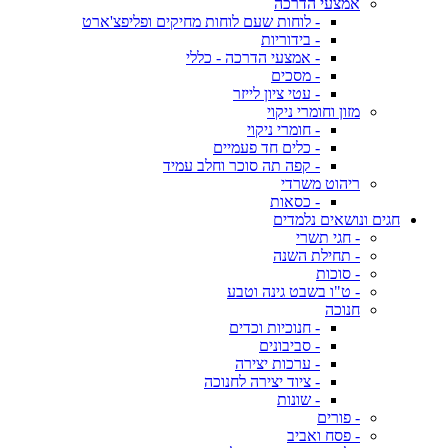
אמצעי הדרכה
- לוחות שעם לוחות מחיקים ופליפצ'ארט
- בידוריות
- אמצעי הדרכה - כללי
- מסכים
- עטי ציון לייזר
מזון וחומרי ניקוי
- חומרי ניקוי
- כלים חד פעמיים
- קפה תה סוכר וחלב עמיד
ריהוט משרדי
- כסאות
חגים ונושאים נלמדים
- חגי תשרי
- תחילת השנה
- סוכות
- ט"ו בשבט גינה וטבע
חנוכה
- חנוכיות וכדים
- סביבונים
- ערכות יצירה
- ציוד יצירה לחנוכה
- שונות
- פורים
- פסח ואביב