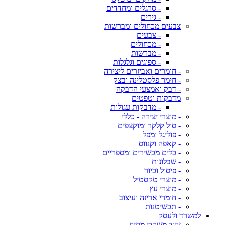
- סרגלים ומחדדים
- גירים
צבעים מכחולים ומברשות
- צבעים
- מכחולים
- מברשות
- ספוגים וגלגלות
- חומרים ואביזרים ליצירה
- חימר פלסטלינה ובצק
- דבק ואמצעי הדבקה
מדבקות וטפטים
- מדבקות עגולות
- מוצרי יצירה - כללי
- סול קלקר ומוקצפים
- פוליגל ומפל
- קאפה וקנווס
- כלים מכשירים ומספריים
- שבלונות
- פיסול וכיור
- מוצרי טקסטיל
- מוצרי עץ
- חומרי אריזה ועיצוב
- תכשיטנות
למשרד ולעסק
ציוד משרדי מקיף