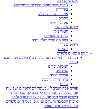
אמצעי הדרכה
לוחות שעם לוחות מחיקים ופליפצ'ארט
בידוריות
אמצעי הדרכה - כללי
מסכים
עטי ציון לייזר
מזון וחומרי ניקוי
חומרי ניקוי
כלים חד פעמיים
קפה תה סוכר וחלב עמיד
ריהוט משרדי
כסאות
חגים ונושאים נלמדים
חגי תשרי
תחילת השנה
סוכות
ט"ו בשבט גינה וטבע
חנוכה
חנוכיות וכדים
סביבונים
ערכות יצירה
ציוד יצירה לחנוכה
שונות
פורים
פסח ואביב
ל"ג בעומר יום ירושלים ושבועות
יום המשפחה וחברות
בריאת העולם
שבת
ימות
השבוע
פרדס
סדר יום: בוקר צהרים ערב ולילה
איכות הסביבה והעולם
אני וגופי
בעלי חיים
סופרים
עונות השנה ומזג האוויר