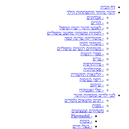
דף הבית
חינוך מיוחד והתפתחות הילד
- אבחונים
- הורים
- לאנשי חינוך ייעוץ וטיפול
- לומדות ומשחקי מחשב טיפוליים
- מוטוריקה עדינה וגסה
- משחקי דמיון
- משחקים רגשיים טיפוליים
- ספרי רגשות
- עו"ס
- פיזיותרפיה
- פסיכולוגיה
- קלינאות תקשורת
- ריפוי בעיסוק
- שיקום
- שלי זאנטקרן
לגני ילדים ומוסדות חינוך
- חגים ונושאים נלמדים
- מפות
משחקים וצעצועים
- Playmobil
- בובות
- בעלי חיים