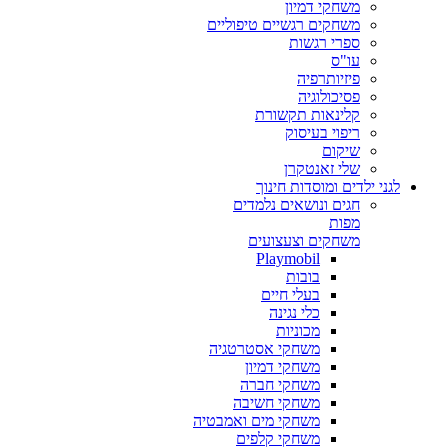
משחקי דמיון
משחקים רגשיים טיפוליים
ספרי רגשות
עו"ס
פיזיותרפיה
פסיכולוגיה
קלינאות תקשורת
ריפוי בעיסוק
שיקום
שלי זאנטקרן
לגני ילדים ומוסדות חינוך
חגים ונושאים נלמדים
מפות
משחקים וצעצועים
Playmobil
בובות
בעלי חיים
כלי נגינה
מכוניות
משחקי אסטרטגיה
משחקי דמיון
משחקי חברה
משחקי חשיבה
משחקי מים ואמבטיה
משחקי קלפים