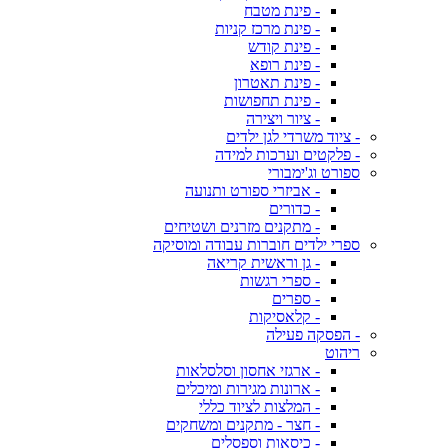
- פינת מטבח
- פינת מרכז קניות
- פינת קודש
- פינת רופא
- פינת תאטרון
- פינת תחפושות
- ציור ויצירה
- ציוד משרדי לגן ילדים
- פלקטים וערכות למידה
ספורט וג'ימבורי
- אביזרי ספורט ותנועה
- כדורים
- מתקנים מזרנים ושטיחים
ספרי ילדים חוברות עבודה ומוסיקה
- גן וראשית קריאה
- ספרי רגשות
- ספרים
- קלאסיקות
- הפסקה פעילה
ריהוט
- ארגזי אחסון וסלסלאות
- ארונות מגירות ומיכלים
- המלצות לציוד כללי
- חצר - מתקנים ומשחקים
- כיסאות וספסלים