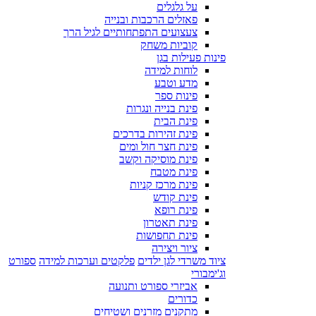
על גלגלים
פאזלים הרכבות ובנייה
צעצועים התפתחותיים לגיל הרך
קוביות משחק
פינות פעילות בגן
לוחות למידה
מדע וטבע
פינות ספר
פינת בנייה ונגרות
פינת הבית
פינת זהירות בדרכים
פינת חצר חול ומים
פינת מוסיקה וקשב
פינת מטבח
פינת מרכז קניות
פינת קודש
פינת רופא
פינת תאטרון
פינת תחפושות
ציור ויצירה
ציוד משרדי לגן ילדים
פלקטים וערכות למידה
ספורט
וג'ימבורי
אביזרי ספורט ותנועה
כדורים
מתקנים מזרנים ושטיחים