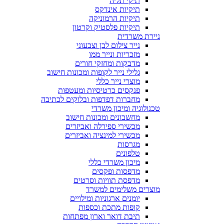
תיקי תליה
תיקיות אינדקס
תיקיות הרמוניקה
תיקיות פלסטיק וקרטון
ניירת משרדית
נייר צילום לבן וצבעוני
מזכריות ונייר ממו
מדבקות ומחזקי חורים
גלילי נייר לקופות ומכונות חישוב
מוצרי נייר כללי
פנקסים כרטיסיות ומעטפות
מחברות דפדפות ובלוקים לכתיבה
טכנולוגיה ומיכון משרדי
מחשבונים ומכונות חישוב
מכשירי ספירלה ואביזרים
מכשירי למינציה ואביזרים
מגרסות
טלפונים
מיכון משרדי כללי
מדפסות ופקסים
מדפסת תוויות וסרטים
מוצרים משלימים למשרד
יומנים ארגוניות ומילויים
קופות מתכת וכספות
תיבת דואר וארון מפתחות