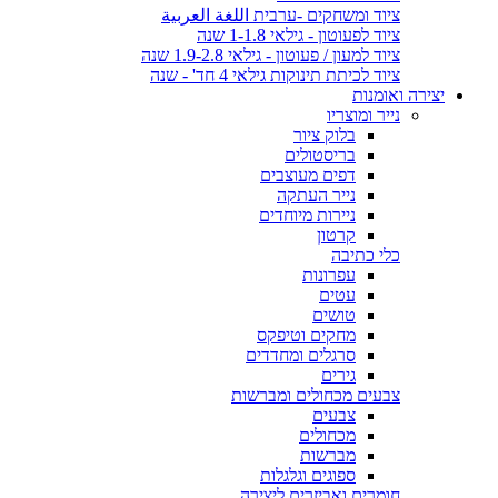
ציוד ומשחקים -ערבית اللغة العربية
ציוד לפעוטון - גילאי 1-1.8 שנה
ציוד למעון / פעוטון - גילאי 1.9-2.8 שנה
ציוד לכיתת תינוקות גילאי 4 חד' - שנה
יצירה ואומנות
נייר ומוצריו
בלוק ציור
בריסטולים
דפים מעוצבים
נייר העתקה
ניירות מיוחדים
קרטון
כלי כתיבה
עפרונות
עטים
טושים
מחקים וטיפקס
סרגלים ומחדדים
גירים
צבעים מכחולים ומברשות
צבעים
מכחולים
מברשות
ספוגים וגלגלות
חומרים ואביזרים ליצירה