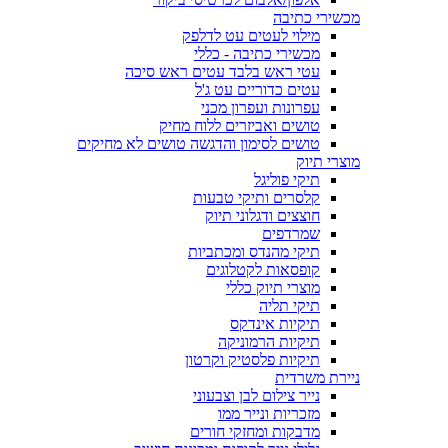
מכשירי כתיבה
מילוי לעטים עט לדלפק
מכשירי כתיבה - כללי
עטי ראש בלבד עטים ראש סיכה
עטים כדוריים עט ג'ל
עפרונות ועפרון מכני
טושים ואביזרים ללוח מחיק
טושים לסימון והדגשה טושים לא מחיקים
מוצרי תיוק
תיקי פוליגל
קלסרים ותיקי טבעות
חוצצים ודגלוני תיוק
שמרדפים
תיקי מהנדס ומכתביות
קופסאות לקטלוגים
מוצרי תיוק כללי
תיקי תליה
תיקיות אינדקס
תיקיות הרמוניקה
תיקיות פלסטיק וקרטון
ניירת משרדית
נייר צילום לבן וצבעוני
מזכריות ונייר ממו
מדבקות ומחזקי חורים