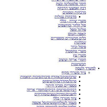
חימר פלסטלינה ובצק
דבק ואמצעי הדבקה
מדבקות וטפטים
מדבקות עגולות
מוצרי יצירה - כללי
סול קלקר ומוקצפים
פוליגל ומפל
קאפה וקנווס
כלים מכשירים ומספריים
שבלונות
פיסול וכיור
מוצרי טקסטיל
מוצרי עץ
חומרי אריזה ועיצוב
תכשיטנות
למשרד ולעסק
ציוד משרדי מקיף
שדכן/מנקב/אקדח סיכות/סיכות תואמות
סרגל/מחדד/מחק/טיפקס
מספריים וסכיני חיתוך
דבקים/סרטים דביקים/חומרי אריזה
לחצנים/גומיות/נעצים/מהדקים
ציוד משרדי כללי
מעמד לשולחן/מגשים/סל אשפה
אלפון/אלבום לכרטיסי ביקור