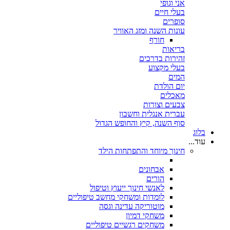
אני וגופי
בעלי חיים
סופרים
עונות השנה ומזג האוויר
חורף
בריאות
זהירות בדרכים
בעלי מקצוע
המים
יום הולדת
מאכלים
צבעים וצורות
עברית אנגלית וחשבון
סוף השנה, קיץ והחופש הגדול
בלוג
עוד...
חינוך מיוחד והתפתחות הילד
אבחונים
הורים
לאנשי חינוך ייעוץ וטיפול
לומדות ומשחקי מחשב טיפוליים
מוטוריקה עדינה וגסה
משחקי דמיון
משחקים רגשיים טיפוליים