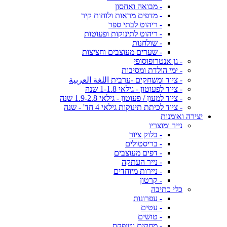
- מבואה ואחסון
- מדפים מראות ולוחות קיר
- ריהוט לבתי ספר
- ריהוט לתינוקות ופעוטות
- שולחנות
- שערים מעוצבים וחציצות
- גן אנטרופוסופי
- ימי הולדת ומסיבות
- ציוד ומשחקים -ערבית اللغة العربية
- ציוד לפעוטון - גילאי 1-1.8 שנה
- ציוד למעון / פעוטון - גילאי 1.9-2.8 שנה
- ציוד לכיתת תינוקות גילאי 4 חד' - שנה
יצירה ואומנות
נייר ומוצריו
- בלוק ציור
- בריסטולים
- דפים מעוצבים
- נייר העתקה
- ניירות מיוחדים
- קרטון
כלי כתיבה
- עפרונות
- עטים
- טושים
- מחקים וטיפקס