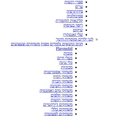
ספרי רגשות
עו"ס
פיזיותרפיה
פסיכולוגיה
קלינאות תקשורת
ריפוי בעיסוק
שיקום
שלי זאנטקרן
לגני ילדים ומוסדות חינוך
חגים ונושאים נלמדים
מפות
משחקים וצעצועים
Playmobil
בובות
בעלי חיים
כלי נגינה
מכוניות
משחקי אסטרטגיה
משחקי דמיון
משחקי חברה
משחקי חשיבה
משחקי מים ואמבטיה
משחקי קלפים
משחקי רגשות
משחקים דידקטיים
משחקים כללי
משחקים לפעוטות