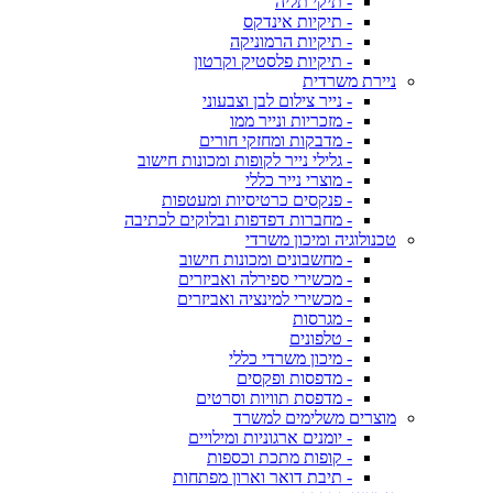
- תיקי תליה
- תיקיות אינדקס
- תיקיות הרמוניקה
- תיקיות פלסטיק וקרטון
ניירת משרדית
- נייר צילום לבן וצבעוני
- מזכריות ונייר ממו
- מדבקות ומחזקי חורים
- גלילי נייר לקופות ומכונות חישוב
- מוצרי נייר כללי
- פנקסים כרטיסיות ומעטפות
- מחברות דפדפות ובלוקים לכתיבה
טכנולוגיה ומיכון משרדי
- מחשבונים ומכונות חישוב
- מכשירי ספירלה ואביזרים
- מכשירי למינציה ואביזרים
- מגרסות
- טלפונים
- מיכון משרדי כללי
- מדפסות ופקסים
- מדפסת תוויות וסרטים
מוצרים משלימים למשרד
- יומנים ארגוניות ומילויים
- קופות מתכת וכספות
- תיבת דואר וארון מפתחות