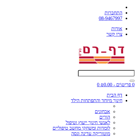
התחברות
08-9467997
אודות
צרו קשר
0 פריט\ים - ₪0.00
0
דף הבית
חינוך מיוחד והתפתחות הילד
אבחונים
הורים
לאנשי חינוך ייעוץ וטיפול
לומדות ומשחקי מחשב טיפוליים
מוטוריקה עדינה וגסה