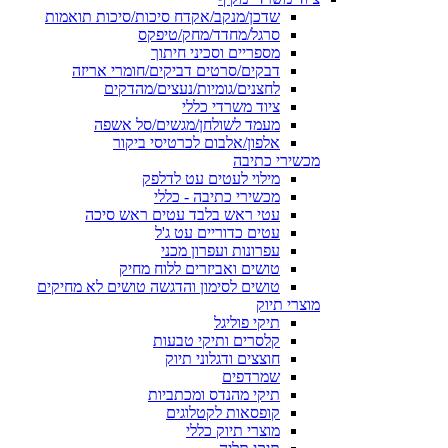
שדכן/מנקב/אקדח סיכות/סיכות תואמות
סרגל/מחדד/מחק/טיפקס
מספריים וסכיני חיתוך
דבקים/סרטים דביקים/חומרי אריזה
לחצנים/גומיות/נעצים/מהדקים
ציוד משרדי כללי
מעמד לשולחן/מגשים/סל אשפה
אלפון/אלבום לכרטיסי ביקור
מכשירי כתיבה
מילוי לעטים עט לדלפק
מכשירי כתיבה - כללי
עטי ראש בלבד עטים ראש סיכה
עטים כדוריים עט ג'ל
עפרונות ועפרון מכני
טושים ואביזרים ללוח מחיק
טושים לסימון והדגשה טושים לא מחיקים
מוצרי תיוק
תיקי פוליגל
קלסרים ותיקי טבעות
חוצצים ודגלוני תיוק
שמרדפים
תיקי מהנדס ומכתביות
קופסאות לקטלוגים
מוצרי תיוק כללי