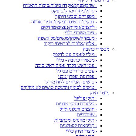
- שדכן/מנקב/אקדח סיכות/סיכות תואמות
- סרגל/מחדד/מחק/טיפקס
- מספריים וסכיני חיתוך
- דבקים/סרטים דביקים/חומרי אריזה
- לחצנים/גומיות/נעצים/מהדקים
- ציוד משרדי כללי
- מעמד לשולחן/מגשים/סל אשפה
- אלפון/אלבום לכרטיסי ביקור
מכשירי כתיבה
- מילוי לעטים עט לדלפק
- מכשירי כתיבה - כללי
- עטי ראש בלבד עטים ראש סיכה
- עטים כדוריים עט ג'ל
- עפרונות ועפרון מכני
- טושים ואביזרים ללוח מחיק
- טושים לסימון והדגשה טושים לא מחיקים
מוצרי תיוק
- תיקי פוליגל
- קלסרים ותיקי טבעות
- חוצצים ודגלוני תיוק
- שמרדפים
- תיקי מהנדס ומכתביות
- קופסאות לקטלוגים
- מוצרי תיוק כללי