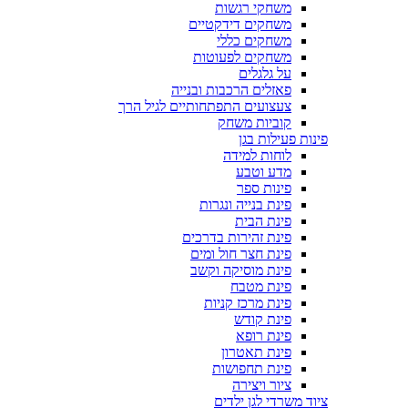
משחקי רגשות
משחקים דידקטיים
משחקים כללי
משחקים לפעוטות
על גלגלים
פאזלים הרכבות ובנייה
צעצועים התפתחותיים לגיל הרך
קוביות משחק
פינות פעילות בגן
לוחות למידה
מדע וטבע
פינות ספר
פינת בנייה ונגרות
פינת הבית
פינת זהירות בדרכים
פינת חצר חול ומים
פינת מוסיקה וקשב
פינת מטבח
פינת מרכז קניות
פינת קודש
פינת רופא
פינת תאטרון
פינת תחפושות
ציור ויצירה
ציוד משרדי לגן ילדים