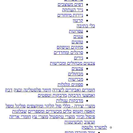
דפים מעוצבים
נייר העתקה
ניירות מיוחדים
קרטון
כלי כתיבה
עפרונות
עטים
טושים
מחקים וטיפקס
סרגלים ומחדדים
גירים
צבעים מכחולים ומברשות
צבעים
מכחולים
מברשות
ספוגים וגלגלות
חומרים ואביזרים ליצירה
חימר פלסטלינה ובצק
דבק
ואמצעי הדבקה
מדבקות וטפטים
מדבקות עגולות
מוצרי יצירה - כללי
סול קלקר ומוקצפים
פוליגל ומפל
קאפה וקנווס
כלים מכשירים ומספריים
שבלונות
פיסול וכיור
מוצרי טקסטיל
מוצרי עץ
חומרי אריזה
ועיצוב
תכשיטנות
למשרד ולעסק
ציוד משרדי מקיף