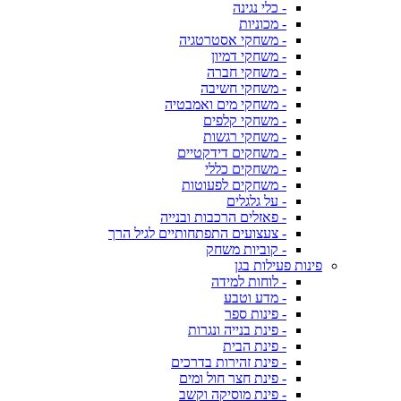
- כלי נגינה
- מכוניות
- משחקי אסטרטגיה
- משחקי דמיון
- משחקי חברה
- משחקי חשיבה
- משחקי מים ואמבטיה
- משחקי קלפים
- משחקי רגשות
- משחקים דידקטיים
- משחקים כללי
- משחקים לפעוטות
- על גלגלים
- פאזלים הרכבות ובנייה
- צעצועים התפתחותיים לגיל הרך
- קוביות משחק
פינות פעילות בגן
- לוחות למידה
- מדע וטבע
- פינות ספר
- פינת בנייה ונגרות
- פינת הבית
- פינת זהירות בדרכים
- פינת חצר חול ומים
- פינת מוסיקה וקשב