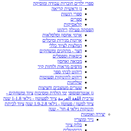
ספרי ילדים חוברות עבודה ומוסיקה
גן וראשית קריאה
ספרי רגשות
ספרים
קלאסיקות
הפסקה פעילה
ריהוט
ארגזי אחסון וסלסלאות
ארונות מגירות ומיכלים
המלצות לציוד כללי
חצר - מתקנים ומשחקים
כיסאות וספסלים
מבואה ואחסון
מדפים מראות ולוחות קיר
ריהוט לבתי ספר
ריהוט לתינוקות ופעוטות
שולחנות
שערים מעוצבים וחציצות
גן אנטרופוסופי
ימי הולדת ומסיבות
ציוד ומשחקים -
ערבית اللغة العربية
ציוד לפעוטון - גילאי 1-1.8 שנה
ציוד למעון / פעוטון - גילאי 1.9-2.8 שנה
ציוד לכיתת
תינוקות גילאי 4 חד' - שנה
יצירה ואומנות
נייר ומוצריו
בלוק ציור
בריסטולים