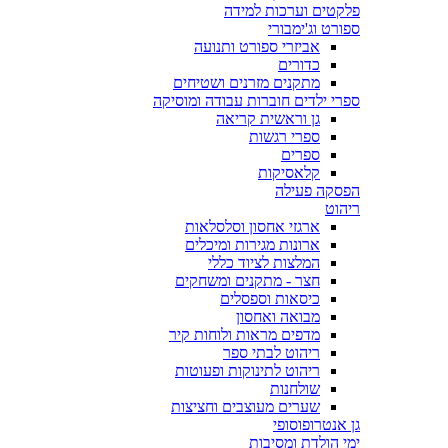
פלקטים וערכות למידה
ספורט וג'ימבורי
אביזרי ספורט ותנועה
כדורים
מתקנים מזרנים ושטיחים
ספרי ילדים חוברות עבודה ומוסיקה
גן וראשית קריאה
ספרי רגשות
ספרים
קלאסיקות
הפסקה פעילה
ריהוט
ארגזי אחסון וסלסלאות
ארונות מגירות ומיכלים
המלצות לציוד כללי
חצר - מתקנים ומשחקים
כיסאות וספסלים
מבואה ואחסון
מדפים מראות ולוחות קיר
ריהוט לבתי ספר
ריהוט לתינוקות ופעוטות
שולחנות
שערים מעוצבים וחציצות
גן אנטרופוסופי
ימי הולדת ומסיבות