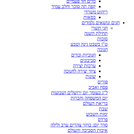
כלים חד פעמיים
קפה תה סוכר וחלב עמיד
ריהוט משרדי
כסאות
חגים ונושאים נלמדים
חגי תשרי
תחילת השנה
סוכות
ט"ו בשבט גינה וטבע
חנוכה
חנוכיות וכדים
סביבונים
ערכות יצירה
ציוד יצירה לחנוכה
שונות
פורים
פסח ואביב
ל"ג בעומר יום ירושלים ושבועות
יום המשפחה וחברות
בריאת העולם
שבת
ימות השבוע
פרדס
סדר יום: בוקר צהרים ערב ולילה
איכות הסביבה והעולם