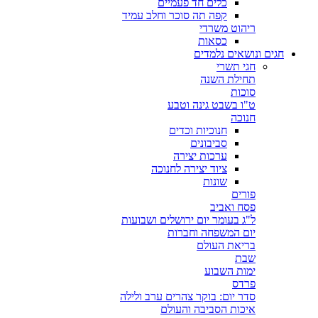
כלים חד פעמיים
קפה תה סוכר וחלב עמיד
ריהוט משרדי
כסאות
חגים ונושאים נלמדים
חגי תשרי
תחילת השנה
סוכות
ט"ו בשבט גינה וטבע
חנוכה
חנוכיות וכדים
סביבונים
ערכות יצירה
ציוד יצירה לחנוכה
שונות
פורים
פסח ואביב
ל"ג בעומר יום ירושלים ושבועות
יום המשפחה וחברות
בריאת העולם
שבת
ימות השבוע
פרדס
סדר יום: בוקר צהרים ערב ולילה
איכות הסביבה והעולם