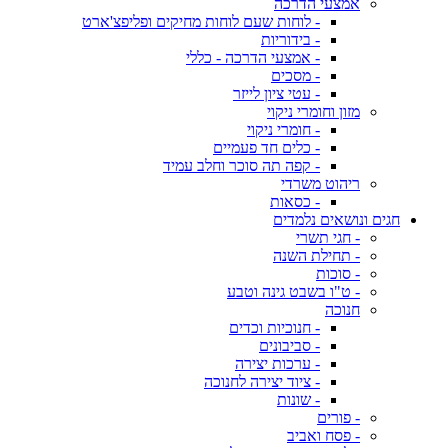
אמצעי הדרכה
- לוחות שעם לוחות מחיקים ופליפצ'ארט
- בידוריות
- אמצעי הדרכה - כללי
- מסכים
- עטי ציון לייזר
מזון וחומרי ניקוי
- חומרי ניקוי
- כלים חד פעמיים
- קפה תה סוכר וחלב עמיד
ריהוט משרדי
- כסאות
חגים ונושאים נלמדים
- חגי תשרי
- תחילת השנה
- סוכות
- ט"ו בשבט גינה וטבע
חנוכה
- חנוכיות וכדים
- סביבונים
- ערכות יצירה
- ציוד יצירה לחנוכה
- שונות
- פורים
- פסח ואביב