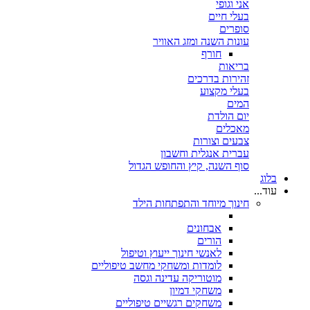
אני וגופי
בעלי חיים
סופרים
עונות השנה ומזג האוויר
חורף
בריאות
זהירות בדרכים
בעלי מקצוע
המים
יום הולדת
מאכלים
צבעים וצורות
עברית אנגלית וחשבון
סוף השנה, קיץ והחופש הגדול
בלוג
עוד...
חינוך מיוחד והתפתחות הילד
אבחונים
הורים
לאנשי חינוך ייעוץ וטיפול
לומדות ומשחקי מחשב טיפוליים
מוטוריקה עדינה וגסה
משחקי דמיון
משחקים רגשיים טיפוליים