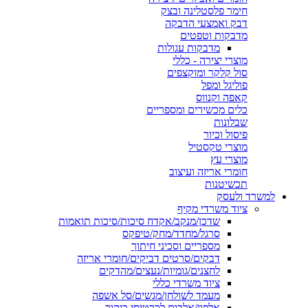
חימר פלסטלינה ובצק
דבק ואמצעי הדבקה
מדבקות וטפטים
מדבקות עגולות
מוצרי יצירה - כללי
סול קלקר ומוקצפים
פוליגל ומפל
קאפה וקנווס
כלים מכשירים ומספריים
שבלונות
פיסול וכיור
מוצרי טקסטיל
מוצרי עץ
חומרי אריזה ועיצוב
תכשיטנות
למשרד ולעסק
ציוד משרדי מקיף
שדכן/מנקב/אקדח סיכות/סיכות תואמות
סרגל/מחדד/מחק/טיפקס
מספריים וסכיני חיתוך
דבקים/סרטים דביקים/חומרי אריזה
לחצנים/גומיות/נעצים/מהדקים
ציוד משרדי כללי
מעמד לשולחן/מגשים/סל אשפה
אלפון/אלבום לכרטיסי ביקור