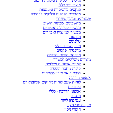
גלילי נייר לקופות ומכונות חישוב
מוצרי נייר כללי
פנקסים כרטיסיות ומעטפות
מחברות דפדפות ובלוקים לכתיבה
טכנולוגיה ומיכון משרדי
מחשבונים ומכונות חישוב
מכשירי ספירלה ואביזרים
מכשירי למינציה ואביזרים
מגרסות
טלפונים
מיכון משרדי כללי
מדפסות ופקסים
מדפסת תוויות וסרטים
מוצרים משלימים למשרד
יומנים ארגוניות ומילויים
קופות מתכת וכספות
תיבת דואר וארון מפתחות
אמצעי הדרכה
לוחות שעם לוחות מחיקים ופליפצ'ארט
בידוריות
אמצעי הדרכה - כללי
מסכים
עטי ציון לייזר
מזון וחומרי ניקוי
חומרי ניקוי