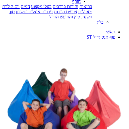
חורף
בריאות
זהירות בדרכים
בעלי מקצוע
המים
יום הולדת
מאכלים
צבעים וצורות
עברית אנגלית וחשבון
סוף
השנה, קיץ והחופש הגדול
בלוג
ראשי
פוף אגס גדול ST