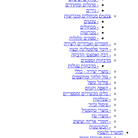
- סרגלים ומחדדים
- גירים
צבעים מכחולים ומברשות
- צבעים
- מכחולים
- מברשות
- ספוגים וגלגלות
- חומרים ואביזרים ליצירה
- חימר פלסטלינה ובצק
- דבק ואמצעי הדבקה
מדבקות וטפטים
- מדבקות עגולות
- מוצרי יצירה - כללי
- סול קלקר ומוקצפים
- פוליגל ומפל
- קאפה וקנווס
- כלים מכשירים ומספריים
- שבלונות
- פיסול וכיור
- מוצרי טקסטיל
- מוצרי עץ
- חומרי אריזה ועיצוב
- תכשיטנות
למשרד ולעסק
ציוד משרדי מקיף