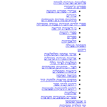
פלקטים וערכות למידה
ספורט וג'ימבורי
אביזרי ספורט ותנועה
כדורים
מתקנים מזרנים ושטיחים
ספרי ילדים חוברות עבודה ומוסיקה
גן וראשית קריאה
ספרי רגשות
ספרים
קלאסיקות
הפסקה פעילה
ריהוט
ארגזי אחסון וסלסלאות
ארונות מגירות ומיכלים
המלצות לציוד כללי
חצר - מתקנים ומשחקים
כיסאות וספסלים
מבואה ואחסון
מדפים מראות ולוחות קיר
ריהוט לבתי ספר
ריהוט לתינוקות ופעוטות
שולחנות
שערים מעוצבים וחציצות
גן אנטרופוסופי
ימי הולדת ומסיבות