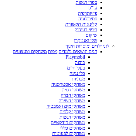
ספרי רגשות
עו"ס
פיזיותרפיה
פסיכולוגיה
קלינאות תקשורת
ריפוי בעיסוק
שיקום
שלי זאנטקרן
לגני ילדים ומוסדות חינוך
חגים ונושאים נלמדים
מפות
משחקים וצעצועים
Playmobil
בובות
בעלי חיים
כלי נגינה
מכוניות
משחקי אסטרטגיה
משחקי דמיון
משחקי חברה
משחקי חשיבה
משחקי מים ואמבטיה
משחקי קלפים
משחקי רגשות
משחקים דידקטיים
משחקים כללי
משחקים לפעוטות