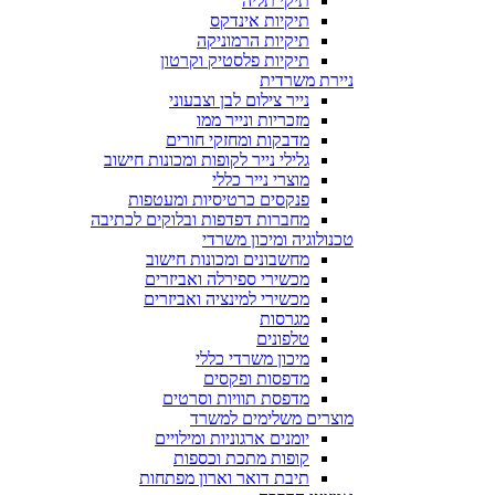
תיקי תליה
תיקיות אינדקס
תיקיות הרמוניקה
תיקיות פלסטיק וקרטון
ניירת משרדית
נייר צילום לבן וצבעוני
מזכריות ונייר ממו
מדבקות ומחזקי חורים
גלילי נייר לקופות ומכונות חישוב
מוצרי נייר כללי
פנקסים כרטיסיות ומעטפות
מחברות דפדפות ובלוקים לכתיבה
טכנולוגיה ומיכון משרדי
מחשבונים ומכונות חישוב
מכשירי ספירלה ואביזרים
מכשירי למינציה ואביזרים
מגרסות
טלפונים
מיכון משרדי כללי
מדפסות ופקסים
מדפסת תוויות וסרטים
מוצרים משלימים למשרד
יומנים ארגוניות ומילויים
קופות מתכת וכספות
תיבת דואר וארון מפתחות