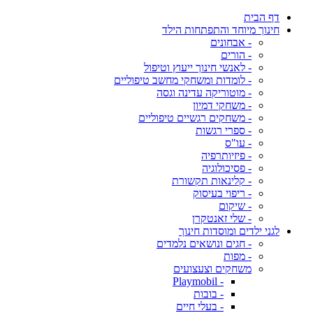
דף הבית
חינוך מיוחד והתפתחות הילד
- אבחונים
- הורים
- לאנשי חינוך ייעוץ וטיפול
- לומדות ומשחקי מחשב טיפוליים
- מוטוריקה עדינה וגסה
- משחקי דמיון
- משחקים רגשיים טיפוליים
- ספרי רגשות
- עו"ס
- פיזיותרפיה
- פסיכולוגיה
- קלינאות תקשורת
- ריפוי בעיסוק
- שיקום
- שלי זאנטקרן
לגני ילדים ומוסדות חינוך
- חגים ונושאים נלמדים
- מפות
משחקים וצעצועים
- Playmobil
- בובות
- בעלי חיים