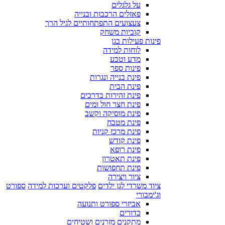
על גלגלים
פאזלים הרכבות ובנייה
צעצועים התפתחותיים לגיל הרך
קוביות משחק
פינות פעילות בגן
לוחות למידה
מדע וטבע
פינות ספר
פינת בנייה ונגרות
פינת הבית
פינת זהירות בדרכים
פינת חצר חול ומים
פינת מוסיקה וקשב
פינת מטבח
פינת מרכז קניות
פינת קודש
פינת רופא
פינת תאטרון
פינת תחפושות
ציור ויצירה
ציוד משרדי לגן ילדים
פלקטים וערכות למידה
ספורט
וג'ימבורי
אביזרי ספורט ותנועה
כדורים
מתקנים מזרנים ושטיחים