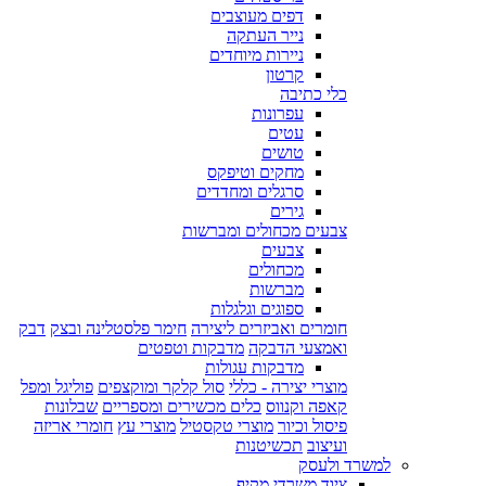
דפים מעוצבים
נייר העתקה
ניירות מיוחדים
קרטון
כלי כתיבה
עפרונות
עטים
טושים
מחקים וטיפקס
סרגלים ומחדדים
גירים
צבעים מכחולים ומברשות
צבעים
מכחולים
מברשות
ספוגים וגלגלות
חומרים ואביזרים ליצירה
חימר פלסטלינה ובצק
דבק
ואמצעי הדבקה
מדבקות וטפטים
מדבקות עגולות
מוצרי יצירה - כללי
סול קלקר ומוקצפים
פוליגל ומפל
קאפה וקנווס
כלים מכשירים ומספריים
שבלונות
פיסול וכיור
מוצרי טקסטיל
מוצרי עץ
חומרי אריזה
ועיצוב
תכשיטנות
למשרד ולעסק
ציוד משרדי מקיף