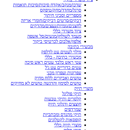
שדכן/מנקב/אקדח סיכות/סיכות תואמות
סרגל/מחדד/מחק/טיפקס
מספריים וסכיני חיתוך
דבקים/סרטים דביקים/חומרי אריזה
לחצנים/גומיות/נעצים/מהדקים
ציוד משרדי כללי
מעמד לשולחן/מגשים/סל אשפה
אלפון/אלבום לכרטיסי ביקור
מכשירי כתיבה
מילוי לעטים עט לדלפק
מכשירי כתיבה - כללי
עטי ראש בלבד עטים ראש סיכה
עטים כדוריים עט ג'ל
עפרונות ועפרון מכני
טושים ואביזרים ללוח מחיק
טושים לסימון והדגשה טושים לא מחיקים
מוצרי תיוק
תיקי פוליגל
קלסרים ותיקי טבעות
חוצצים ודגלוני תיוק
שמרדפים
תיקי מהנדס ומכתביות
קופסאות לקטלוגים
מוצרי תיוק כללי