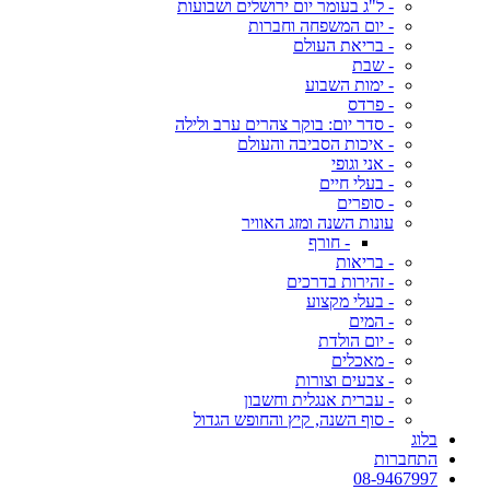
- ל"ג בעומר יום ירושלים ושבועות
- יום המשפחה וחברות
- בריאת העולם
- שבת
- ימות השבוע
- פרדס
- סדר יום: בוקר צהרים ערב ולילה
- איכות הסביבה והעולם
- אני וגופי
- בעלי חיים
- סופרים
עונות השנה ומזג האוויר
- חורף
- בריאות
- זהירות בדרכים
- בעלי מקצוע
- המים
- יום הולדת
- מאכלים
- צבעים וצורות
- עברית אנגלית וחשבון
- סוף השנה, קיץ והחופש הגדול
בלוג
התחברות
08-9467997