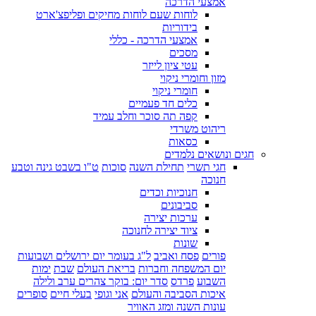
אמצעי הדרכה
לוחות שעם לוחות מחיקים ופליפצ'ארט
בידוריות
אמצעי הדרכה - כללי
מסכים
עטי ציון לייזר
מזון וחומרי ניקוי
חומרי ניקוי
כלים חד פעמיים
קפה תה סוכר וחלב עמיד
ריהוט משרדי
כסאות
חגים ונושאים נלמדים
חגי תשרי
תחילת השנה
סוכות
ט"ו בשבט גינה וטבע
חנוכה
חנוכיות וכדים
סביבונים
ערכות יצירה
ציוד יצירה לחנוכה
שונות
פורים
פסח ואביב
ל"ג בעומר יום ירושלים ושבועות
יום המשפחה וחברות
בריאת העולם
שבת
ימות
השבוע
פרדס
סדר יום: בוקר צהרים ערב ולילה
איכות הסביבה והעולם
אני וגופי
בעלי חיים
סופרים
עונות השנה ומזג האוויר