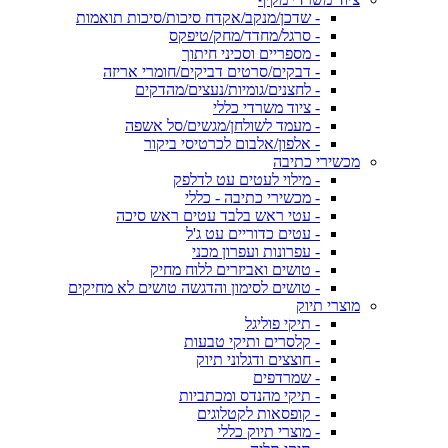
- שדכן/מנקב/אקדח סיכות/סיכות תואמות
- סרגל/מחדד/מחק/טיפקס
- מספריים וסכיני חיתוך
- דבקים/סרטים דביקים/חומרי אריזה
- לחצנים/גומיות/נעצים/מהדקים
- ציוד משרדי כללי
- מעמד לשולחן/מגשים/סל אשפה
- אלפון/אלבום לכרטיסי ביקור
מכשירי כתיבה
- מילוי לעטים עט לדלפק
- מכשירי כתיבה - כללי
- עטי ראש בלבד עטים ראש סיכה
- עטים כדוריים עט ג'ל
- עפרונות ועפרון מכני
- טושים ואביזרים ללוח מחיק
- טושים לסימון והדגשה טושים לא מחיקים
מוצרי תיוק
- תיקי פוליגל
- קלסרים ותיקי טבעות
- חוצצים ודגלוני תיוק
- שמרדפים
- תיקי מהנדס ומכתביות
- קופסאות לקטלוגים
- מוצרי תיוק כללי