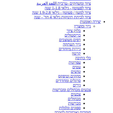
ציוד ומשחקים -ערבית اللغة العربية
ציוד לפעוטון - גילאי 1-1.8 שנה
ציוד למעון / פעוטון - גילאי 1.9-2.8 שנה
ציוד לכיתת תינוקות גילאי 4 חד' - שנה
יצירה ואומנות
נייר ומוצריו
בלוק ציור
בריסטולים
דפים מעוצבים
נייר העתקה
ניירות מיוחדים
קרטון
כלי כתיבה
עפרונות
עטים
טושים
מחקים וטיפקס
סרגלים ומחדדים
גירים
צבעים מכחולים ומברשות
צבעים
מכחולים
מברשות
ספוגים וגלגלות
חומרים ואביזרים ליצירה