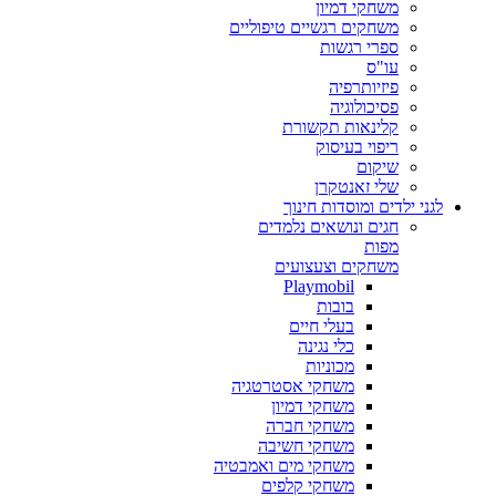
משחקי דמיון
משחקים רגשיים טיפוליים
ספרי רגשות
עו"ס
פיזיותרפיה
פסיכולוגיה
קלינאות תקשורת
ריפוי בעיסוק
שיקום
שלי זאנטקרן
לגני ילדים ומוסדות חינוך
חגים ונושאים נלמדים
מפות
משחקים וצעצועים
Playmobil
בובות
בעלי חיים
כלי נגינה
מכוניות
משחקי אסטרטגיה
משחקי דמיון
משחקי חברה
משחקי חשיבה
משחקי מים ואמבטיה
משחקי קלפים