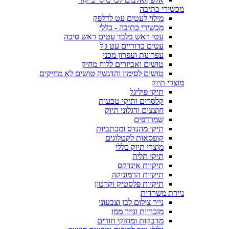
מכשירי כתיבה
מילוי לעטים עט לדלפק
מכשירי כתיבה - כללי
עטי ראש בלבד עטים ראש סיכה
עטים כדוריים עט ג'ל
עפרונות ועפרון מכני
טושים ואביזרים ללוח מחיק
טושים לסימון והדגשה טושים לא מחיקים
מוצרי תיוק
תיקי פוליגל
קלסרים ותיקי טבעות
חוצצים ודגלוני תיוק
שמרדפים
תיקי מהנדס ומכתביות
קופסאות לקטלוגים
מוצרי תיוק כללי
תיקי תליה
תיקיות אינדקס
תיקיות הרמוניקה
תיקיות פלסטיק וקרטון
ניירת משרדית
נייר צילום לבן וצבעוני
מזכריות ונייר ממו
מדבקות ומחזקי חורים