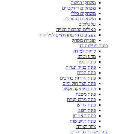
משחקי רגשות
משחקים דידקטיים
משחקים כללי
משחקים לפעוטות
על גלגלים
פאזלים הרכבות ובנייה
צעצועים התפתחותיים לגיל הרך
קוביות משחק
פינות פעילות בגן
לוחות למידה
מדע וטבע
פינות ספר
פינת בנייה ונגרות
פינת הבית
פינת זהירות בדרכים
פינת חצר חול ומים
פינת מוסיקה וקשב
פינת מטבח
פינת מרכז קניות
פינת קודש
פינת רופא
פינת תאטרון
פינת תחפושות
ציור ויצירה
ציוד משרדי לגן ילדים