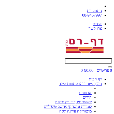
התחברות
08-9467997
אודות
צרו קשר
0 פריט\ים - ₪0.00
0
דף הבית
חינוך מיוחד והתפתחות הילד
אבחונים
הורים
לאנשי חינוך ייעוץ וטיפול
לומדות ומשחקי מחשב טיפוליים
מוטוריקה עדינה וגסה