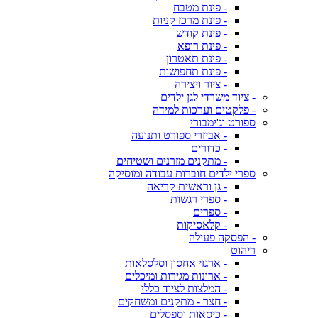
- פינת מטבח
- פינת מרכז קניות
- פינת קודש
- פינת רופא
- פינת תאטרון
- פינת תחפושות
- ציור ויצירה
- ציוד משרדי לגן ילדים
- פלקטים וערכות למידה
ספורט וג'ימבורי
- אביזרי ספורט ותנועה
- כדורים
- מתקנים מזרנים ושטיחים
ספרי ילדים חוברות עבודה ומוסיקה
- גן וראשית קריאה
- ספרי רגשות
- ספרים
- קלאסיקות
- הפסקה פעילה
ריהוט
- ארגזי אחסון וסלסלאות
- ארונות מגירות ומיכלים
- המלצות לציוד כללי
- חצר - מתקנים ומשחקים
- כיסאות וספסלים