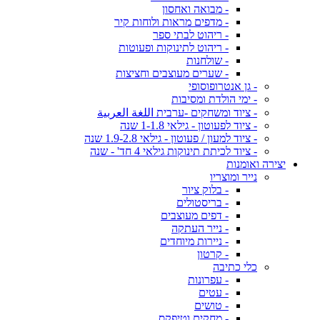
- מבואה ואחסון
- מדפים מראות ולוחות קיר
- ריהוט לבתי ספר
- ריהוט לתינוקות ופעוטות
- שולחנות
- שערים מעוצבים וחציצות
- גן אנטרופוסופי
- ימי הולדת ומסיבות
- ציוד ומשחקים -ערבית اللغة العربية
- ציוד לפעוטון - גילאי 1-1.8 שנה
- ציוד למעון / פעוטון - גילאי 1.9-2.8 שנה
- ציוד לכיתת תינוקות גילאי 4 חד' - שנה
יצירה ואומנות
נייר ומוצריו
- בלוק ציור
- בריסטולים
- דפים מעוצבים
- נייר העתקה
- ניירות מיוחדים
- קרטון
כלי כתיבה
- עפרונות
- עטים
- טושים
- מחקים וטיפקס