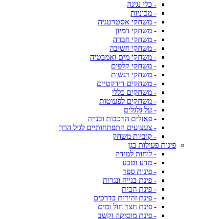
- כלי נגינה
- מכוניות
- משחקי אסטרטגיה
- משחקי דמיון
- משחקי חברה
- משחקי חשיבה
- משחקי מים ואמבטיה
- משחקי קלפים
- משחקי רגשות
- משחקים דידקטיים
- משחקים כללי
- משחקים לפעוטות
- על גלגלים
- פאזלים הרכבות ובנייה
- צעצועים התפתחותיים לגיל הרך
- קוביות משחק
פינות פעילות בגן
- לוחות למידה
- מדע וטבע
- פינות ספר
- פינת בנייה ונגרות
- פינת הבית
- פינת זהירות בדרכים
- פינת חצר חול ומים
- פינת מוסיקה וקשב