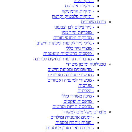
- תיקי תליה
- תיקיות אינדקס
- תיקיות הרמוניקה
- תיקיות פלסטיק וקרטון
ניירת משרדית
- נייר צילום לבן וצבעוני
- מזכריות ונייר ממו
- מדבקות ומחזקי חורים
- גלילי נייר לקופות ומכונות חישוב
- מוצרי נייר כללי
- פנקסים כרטיסיות ומעטפות
- מחברות דפדפות ובלוקים לכתיבה
טכנולוגיה ומיכון משרדי
- מחשבונים ומכונות חישוב
- מכשירי ספירלה ואביזרים
- מכשירי למינציה ואביזרים
- מגרסות
- טלפונים
- מיכון משרדי כללי
- מדפסות ופקסים
- מדפסת תוויות וסרטים
מוצרים משלימים למשרד
- יומנים ארגוניות ומילויים
- קופות מתכת וכספות
- תיבת דואר וארון מפתחות