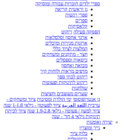
ספרי ילדים חוברות עבודה ומוסיקה
גן וראשית קריאה
ספרי רגשות
ספרים
קלאסיקות
הפסקה פעילה
ריהוט
ארגזי אחסון וסלסלאות
ארונות מגירות ומיכלים
המלצות לציוד כללי
חצר - מתקנים ומשחקים
כיסאות וספסלים
מבואה ואחסון
מדפים מראות ולוחות קיר
ריהוט לבתי ספר
ריהוט לתינוקות ופעוטות
שולחנות
שערים מעוצבים וחציצות
גן אנטרופוסופי
ימי הולדת ומסיבות
ציוד ומשחקים -
ערבית اللغة العربية
ציוד לפעוטון - גילאי 1-1.8 שנה
ציוד למעון / פעוטון - גילאי 1.9-2.8 שנה
ציוד לכיתת
תינוקות גילאי 4 חד' - שנה
יצירה ואומנות
נייר ומוצריו
בלוק ציור
בריסטולים