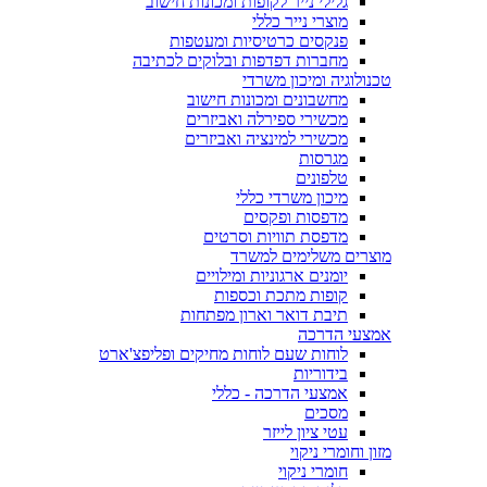
גלילי נייר לקופות ומכונות חישוב
מוצרי נייר כללי
פנקסים כרטיסיות ומעטפות
מחברות דפדפות ובלוקים לכתיבה
טכנולוגיה ומיכון משרדי
מחשבונים ומכונות חישוב
מכשירי ספירלה ואביזרים
מכשירי למינציה ואביזרים
מגרסות
טלפונים
מיכון משרדי כללי
מדפסות ופקסים
מדפסת תוויות וסרטים
מוצרים משלימים למשרד
יומנים ארגוניות ומילויים
קופות מתכת וכספות
תיבת דואר וארון מפתחות
אמצעי הדרכה
לוחות שעם לוחות מחיקים ופליפצ'ארט
בידוריות
אמצעי הדרכה - כללי
מסכים
עטי ציון לייזר
מזון וחומרי ניקוי
חומרי ניקוי