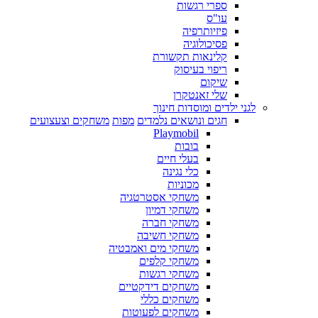
ספרי רגשות
עו"ס
פיזיותרפיה
פסיכולוגיה
קלינאות תקשורת
ריפוי בעיסוק
שיקום
שלי זאנטקרן
לגני ילדים ומוסדות חינוך
חגים ונושאים נלמדים
מפות
משחקים וצעצועים
Playmobil
בובות
בעלי חיים
כלי נגינה
מכוניות
משחקי אסטרטגיה
משחקי דמיון
משחקי חברה
משחקי חשיבה
משחקי מים ואמבטיה
משחקי קלפים
משחקי רגשות
משחקים דידקטיים
משחקים כללי
משחקים לפעוטות