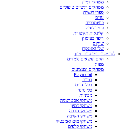
משחקי דמיון
משחקים רגשיים טיפוליים
ספרי רגשות
עו"ס
פיזיותרפיה
פסיכולוגיה
קלינאות תקשורת
ריפוי בעיסוק
שיקום
שלי זאנטקרן
לגני ילדים ומוסדות חינוך
חגים ונושאים נלמדים
מפות
משחקים וצעצועים
Playmobil
בובות
בעלי חיים
כלי נגינה
מכוניות
משחקי אסטרטגיה
משחקי דמיון
משחקי חברה
משחקי חשיבה
משחקי מים ואמבטיה
משחקי קלפים