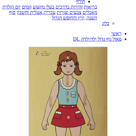
חורף
בריאות
זהירות בדרכים
בעלי מקצוע
המים
יום הולדת
מאכלים
צבעים וצורות
עברית אנגלית וחשבון
סוף
השנה, קיץ והחופש הגדול
בלוג
ראשי
פאזל גוף גדול ילד/ילדה DL