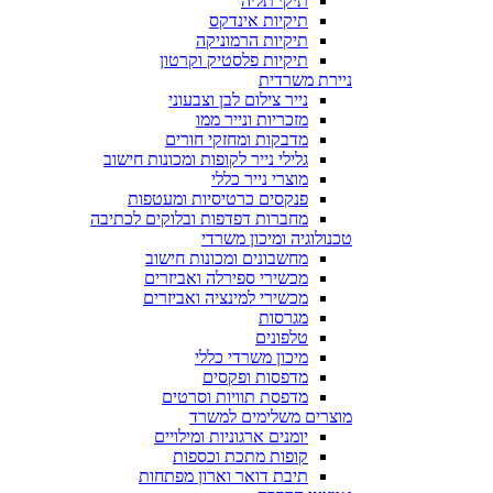
תיקי תליה
תיקיות אינדקס
תיקיות הרמוניקה
תיקיות פלסטיק וקרטון
ניירת משרדית
נייר צילום לבן וצבעוני
מזכריות ונייר ממו
מדבקות ומחזקי חורים
גלילי נייר לקופות ומכונות חישוב
מוצרי נייר כללי
פנקסים כרטיסיות ומעטפות
מחברות דפדפות ובלוקים לכתיבה
טכנולוגיה ומיכון משרדי
מחשבונים ומכונות חישוב
מכשירי ספירלה ואביזרים
מכשירי למינציה ואביזרים
מגרסות
טלפונים
מיכון משרדי כללי
מדפסות ופקסים
מדפסת תוויות וסרטים
מוצרים משלימים למשרד
יומנים ארגוניות ומילויים
קופות מתכת וכספות
תיבת דואר וארון מפתחות