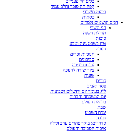
כלים חד פעמיים
קפה תה סוכר וחלב עמיד
ריהוט משרדי
כסאות
חגים ונושאים נלמדים
חגי תשרי
תחילת השנה
סוכות
ט"ו בשבט גינה וטבע
חנוכה
חנוכיות וכדים
סביבונים
ערכות יצירה
ציוד יצירה לחנוכה
שונות
פורים
פסח ואביב
ל"ג בעומר יום ירושלים ושבועות
יום המשפחה וחברות
בריאת העולם
שבת
ימות השבוע
פרדס
סדר יום: בוקר צהרים ערב ולילה
איכות הסביבה והעולם