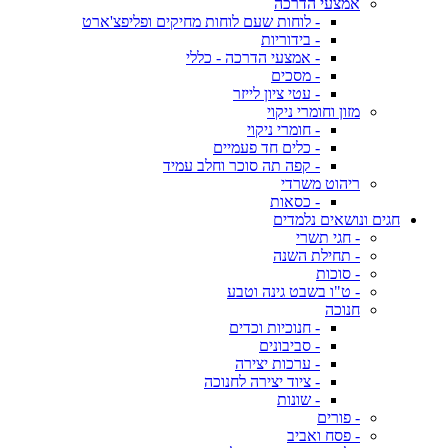
אמצעי הדרכה
- לוחות שעם לוחות מחיקים ופליפצ'ארט
- בידוריות
- אמצעי הדרכה - כללי
- מסכים
- עטי ציון לייזר
מזון וחומרי ניקוי
- חומרי ניקוי
- כלים חד פעמיים
- קפה תה סוכר וחלב עמיד
ריהוט משרדי
- כסאות
חגים ונושאים נלמדים
- חגי תשרי
- תחילת השנה
- סוכות
- ט"ו בשבט גינה וטבע
חנוכה
- חנוכיות וכדים
- סביבונים
- ערכות יצירה
- ציוד יצירה לחנוכה
- שונות
- פורים
- פסח ואביב