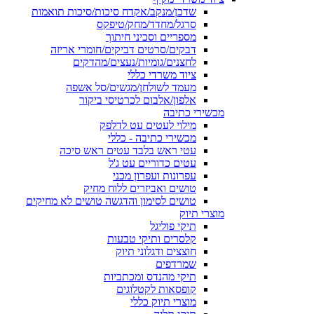
שדכן/מנקב/אקדח סיכות/סיכות תואמות
סרגל/מחדד/מחק/טיפקס
מספריים וסכיני חיתוך
דבקים/סרטים דביקים/חומרי אריזה
לחצנים/גומיות/נעצים/מהדקים
ציוד משרדי כללי
מעמד לשולחן/מגשים/סל אשפה
אלפון/אלבום לכרטיסי ביקור
מכשירי כתיבה
מילוי לעטים עט לדלפק
מכשירי כתיבה - כללי
עטי ראש בלבד עטים ראש סיכה
עטים כדוריים עט ג'ל
עפרונות ועפרון מכני
טושים ואביזרים ללוח מחיק
טושים לסימון והדגשה טושים לא מחיקים
מוצרי תיוק
תיקי פוליגל
קלסרים ותיקי טבעות
חוצצים ודגלוני תיוק
שמרדפים
תיקי מהנדס ומכתביות
קופסאות לקטלוגים
מוצרי תיוק כללי