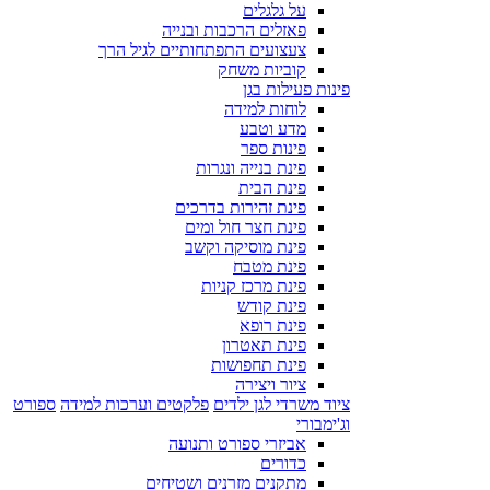
על גלגלים
פאזלים הרכבות ובנייה
צעצועים התפתחותיים לגיל הרך
קוביות משחק
פינות פעילות בגן
לוחות למידה
מדע וטבע
פינות ספר
פינת בנייה ונגרות
פינת הבית
פינת זהירות בדרכים
פינת חצר חול ומים
פינת מוסיקה וקשב
פינת מטבח
פינת מרכז קניות
פינת קודש
פינת רופא
פינת תאטרון
פינת תחפושות
ציור ויצירה
ציוד משרדי לגן ילדים
פלקטים וערכות למידה
ספורט
וג'ימבורי
אביזרי ספורט ותנועה
כדורים
מתקנים מזרנים ושטיחים