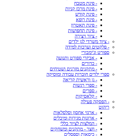
- פינת מטבח
- פינת מרכז קניות
- פינת קודש
- פינת רופא
- פינת תאטרון
- פינת תחפושות
- ציור ויצירה
- ציוד משרדי לגן ילדים
- פלקטים וערכות למידה
ספורט וג'ימבורי
- אביזרי ספורט ותנועה
- כדורים
- מתקנים מזרנים ושטיחים
ספרי ילדים חוברות עבודה ומוסיקה
- גן וראשית קריאה
- ספרי רגשות
- ספרים
- קלאסיקות
- הפסקה פעילה
ריהוט
- ארגזי אחסון וסלסלאות
- ארונות מגירות ומיכלים
- המלצות לציוד כללי
- חצר - מתקנים ומשחקים
- כיסאות וספסלים