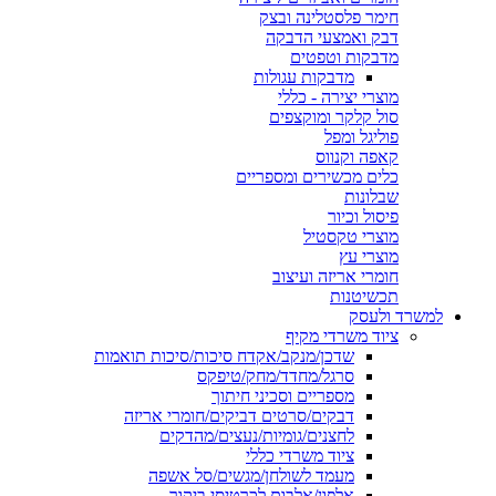
חימר פלסטלינה ובצק
דבק ואמצעי הדבקה
מדבקות וטפטים
מדבקות עגולות
מוצרי יצירה - כללי
סול קלקר ומוקצפים
פוליגל ומפל
קאפה וקנווס
כלים מכשירים ומספריים
שבלונות
פיסול וכיור
מוצרי טקסטיל
מוצרי עץ
חומרי אריזה ועיצוב
תכשיטנות
למשרד ולעסק
ציוד משרדי מקיף
שדכן/מנקב/אקדח סיכות/סיכות תואמות
סרגל/מחדד/מחק/טיפקס
מספריים וסכיני חיתוך
דבקים/סרטים דביקים/חומרי אריזה
לחצנים/גומיות/נעצים/מהדקים
ציוד משרדי כללי
מעמד לשולחן/מגשים/סל אשפה
אלפון/אלבום לכרטיסי ביקור