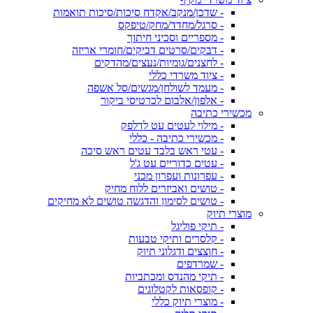
- שדכן/מנקב/אקדח סיכות/סיכות תואמות
- סרגל/מחדד/מחק/טיפקס
- מספריים וסכיני חיתוך
- דבקים/סרטים דביקים/חומרי אריזה
- לחצנים/גומיות/נעצים/מהדקים
- ציוד משרדי כללי
- מעמד לשולחן/מגשים/סל אשפה
- אלפון/אלבום לכרטיסי ביקור
מכשירי כתיבה
- מילוי לעטים עט לדלפק
- מכשירי כתיבה - כללי
- עטי ראש בלבד עטים ראש סיכה
- עטים כדוריים עט ג'ל
- עפרונות ועפרון מכני
- טושים ואביזרים ללוח מחיק
- טושים לסימון והדגשה טושים לא מחיקים
מוצרי תיוק
- תיקי פוליגל
- קלסרים ותיקי טבעות
- חוצצים ודגלוני תיוק
- שמרדפים
- תיקי מהנדס ומכתביות
- קופסאות לקטלוגים
- מוצרי תיוק כללי