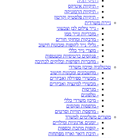
- תיקי תליה
- תיקיות אינדקס
- תיקיות הרמוניקה
- תיקיות פלסטיק וקרטון
ניירת משרדית
- נייר צילום לבן וצבעוני
- מזכריות ונייר ממו
- מדבקות ומחזקי חורים
- גלילי נייר לקופות ומכונות חישוב
- מוצרי נייר כללי
- פנקסים כרטיסיות ומעטפות
- מחברות דפדפות ובלוקים לכתיבה
טכנולוגיה ומיכון משרדי
- מחשבונים ומכונות חישוב
- מכשירי ספירלה ואביזרים
- מכשירי למינציה ואביזרים
- מגרסות
- טלפונים
- מיכון משרדי כללי
- מדפסות ופקסים
- מדפסת תוויות וסרטים
מוצרים משלימים למשרד
- יומנים ארגוניות ומילויים
- קופות מתכת וכספות
- תיבת דואר וארון מפתחות