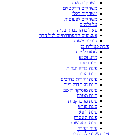
משחקי רגשות
משחקים דידקטיים
משחקים כללי
משחקים לפעוטות
על גלגלים
פאזלים הרכבות ובנייה
צעצועים התפתחותיים לגיל הרך
קוביות משחק
פינות פעילות בגן
לוחות למידה
מדע וטבע
פינות ספר
פינת בנייה ונגרות
פינת הבית
פינת זהירות בדרכים
פינת חצר חול ומים
פינת מוסיקה וקשב
פינת מטבח
פינת מרכז קניות
פינת קודש
פינת רופא
פינת תאטרון
פינת תחפושות
ציור ויצירה
ציוד משרדי לגן ילדים