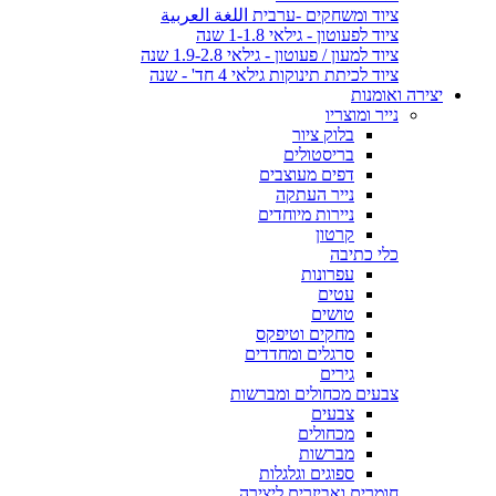
ציוד ומשחקים -ערבית اللغة العربية
ציוד לפעוטון - גילאי 1-1.8 שנה
ציוד למעון / פעוטון - גילאי 1.9-2.8 שנה
ציוד לכיתת תינוקות גילאי 4 חד' - שנה
יצירה ואומנות
נייר ומוצריו
בלוק ציור
בריסטולים
דפים מעוצבים
נייר העתקה
ניירות מיוחדים
קרטון
כלי כתיבה
עפרונות
עטים
טושים
מחקים וטיפקס
סרגלים ומחדדים
גירים
צבעים מכחולים ומברשות
צבעים
מכחולים
מברשות
ספוגים וגלגלות
חומרים ואביזרים ליצירה