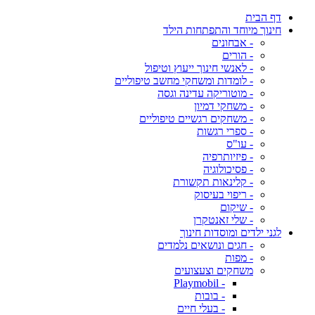
דף הבית
חינוך מיוחד והתפתחות הילד
- אבחונים
- הורים
- לאנשי חינוך ייעוץ וטיפול
- לומדות ומשחקי מחשב טיפוליים
- מוטוריקה עדינה וגסה
- משחקי דמיון
- משחקים רגשיים טיפוליים
- ספרי רגשות
- עו"ס
- פיזיותרפיה
- פסיכולוגיה
- קלינאות תקשורת
- ריפוי בעיסוק
- שיקום
- שלי זאנטקרן
לגני ילדים ומוסדות חינוך
- חגים ונושאים נלמדים
- מפות
משחקים וצעצועים
- Playmobil
- בובות
- בעלי חיים