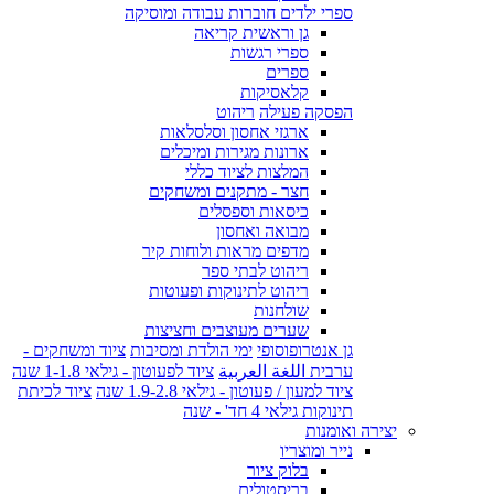
ספרי ילדים חוברות עבודה ומוסיקה
גן וראשית קריאה
ספרי רגשות
ספרים
קלאסיקות
הפסקה פעילה
ריהוט
ארגזי אחסון וסלסלאות
ארונות מגירות ומיכלים
המלצות לציוד כללי
חצר - מתקנים ומשחקים
כיסאות וספסלים
מבואה ואחסון
מדפים מראות ולוחות קיר
ריהוט לבתי ספר
ריהוט לתינוקות ופעוטות
שולחנות
שערים מעוצבים וחציצות
גן אנטרופוסופי
ימי הולדת ומסיבות
ציוד ומשחקים -
ערבית اللغة العربية
ציוד לפעוטון - גילאי 1-1.8 שנה
ציוד למעון / פעוטון - גילאי 1.9-2.8 שנה
ציוד לכיתת
תינוקות גילאי 4 חד' - שנה
יצירה ואומנות
נייר ומוצריו
בלוק ציור
בריסטולים