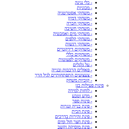
- כלי נגינה
- מכוניות
- משחקי אסטרטגיה
- משחקי דמיון
- משחקי חברה
- משחקי חשיבה
- משחקי מים ואמבטיה
- משחקי קלפים
- משחקי רגשות
- משחקים דידקטיים
- משחקים כללי
- משחקים לפעוטות
- על גלגלים
- פאזלים הרכבות ובנייה
- צעצועים התפתחותיים לגיל הרך
- קוביות משחק
פינות פעילות בגן
- לוחות למידה
- מדע וטבע
- פינות ספר
- פינת בנייה ונגרות
- פינת הבית
- פינת זהירות בדרכים
- פינת חצר חול ומים
- פינת מוסיקה וקשב