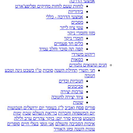
אמצעי הדרכה
לוחות שעם לוחות מחיקים ופליפצ'ארט
בידוריות
אמצעי הדרכה - כללי
מסכים
עטי ציון לייזר
מזון וחומרי ניקוי
חומרי ניקוי
כלים חד פעמיים
קפה תה סוכר וחלב עמיד
ריהוט משרדי
כסאות
חגים ונושאים נלמדים
חגי תשרי
תחילת השנה
סוכות
ט"ו בשבט גינה וטבע
חנוכה
חנוכיות וכדים
סביבונים
ערכות יצירה
ציוד יצירה לחנוכה
שונות
פורים
פסח ואביב
ל"ג בעומר יום ירושלים ושבועות
יום המשפחה וחברות
בריאת העולם
שבת
ימות
השבוע
פרדס
סדר יום: בוקר צהרים ערב ולילה
איכות הסביבה והעולם
אני וגופי
בעלי חיים
סופרים
עונות השנה ומזג האוויר