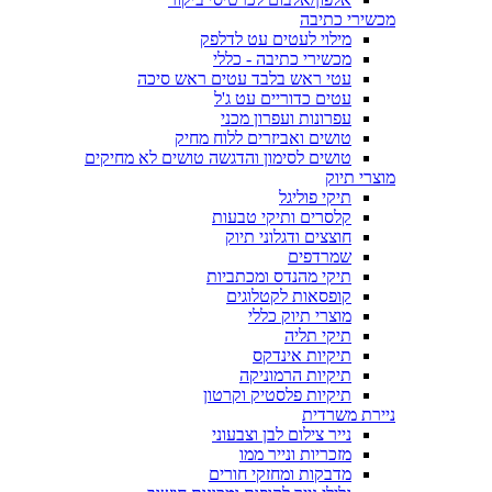
מכשירי כתיבה
מילוי לעטים עט לדלפק
מכשירי כתיבה - כללי
עטי ראש בלבד עטים ראש סיכה
עטים כדוריים עט ג'ל
עפרונות ועפרון מכני
טושים ואביזרים ללוח מחיק
טושים לסימון והדגשה טושים לא מחיקים
מוצרי תיוק
תיקי פוליגל
קלסרים ותיקי טבעות
חוצצים ודגלוני תיוק
שמרדפים
תיקי מהנדס ומכתביות
קופסאות לקטלוגים
מוצרי תיוק כללי
תיקי תליה
תיקיות אינדקס
תיקיות הרמוניקה
תיקיות פלסטיק וקרטון
ניירת משרדית
נייר צילום לבן וצבעוני
מזכריות ונייר ממו
מדבקות ומחזקי חורים