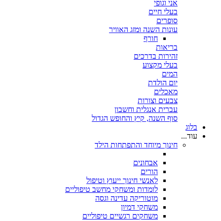
אני וגופי
בעלי חיים
סופרים
עונות השנה ומזג האוויר
חורף
בריאות
זהירות בדרכים
בעלי מקצוע
המים
יום הולדת
מאכלים
צבעים וצורות
עברית אנגלית וחשבון
סוף השנה, קיץ והחופש הגדול
בלוג
עוד...
חינוך מיוחד והתפתחות הילד
אבחונים
הורים
לאנשי חינוך ייעוץ וטיפול
לומדות ומשחקי מחשב טיפוליים
מוטוריקה עדינה וגסה
משחקי דמיון
משחקים רגשיים טיפוליים