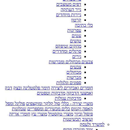
דפים מעוצבים
נייר העתקה
ניירות מיוחדים
קרטון
כלי כתיבה
עפרונות
עטים
טושים
מחקים וטיפקס
סרגלים ומחדדים
גירים
צבעים מכחולים ומברשות
צבעים
מכחולים
מברשות
ספוגים וגלגלות
חומרים ואביזרים ליצירה
חימר פלסטלינה ובצק
דבק
ואמצעי הדבקה
מדבקות וטפטים
מדבקות עגולות
מוצרי יצירה - כללי
סול קלקר ומוקצפים
פוליגל ומפל
קאפה וקנווס
כלים מכשירים ומספריים
שבלונות
פיסול וכיור
מוצרי טקסטיל
מוצרי עץ
חומרי אריזה
ועיצוב
תכשיטנות
למשרד ולעסק
ציוד משרדי מקיף