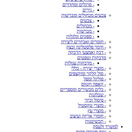
- סרגלים ומחדדים
- גירים
צבעים מכחולים ומברשות
- צבעים
- מכחולים
- מברשות
- ספוגים וגלגלות
- חומרים ואביזרים ליצירה
- חימר פלסטלינה ובצק
- דבק ואמצעי הדבקה
מדבקות וטפטים
- מדבקות עגולות
- מוצרי יצירה - כללי
- סול קלקר ומוקצפים
- פוליגל ומפל
- קאפה וקנווס
- כלים מכשירים ומספריים
- שבלונות
- פיסול וכיור
- מוצרי טקסטיל
- מוצרי עץ
- חומרי אריזה ועיצוב
- תכשיטנות
למשרד ולעסק
ציוד משרדי מקיף