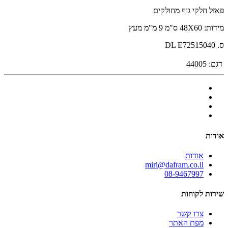
פאזל חלקי גוף מחולקים
מידות: 48X60 ס"מ 9 מ"מ מעץ
ס. DL E72515040
דגם:
44005
אודות
אודות
miri@dafram.co.il
08-9467997
שירות לקוחות
צרו קשר
מפת האתר