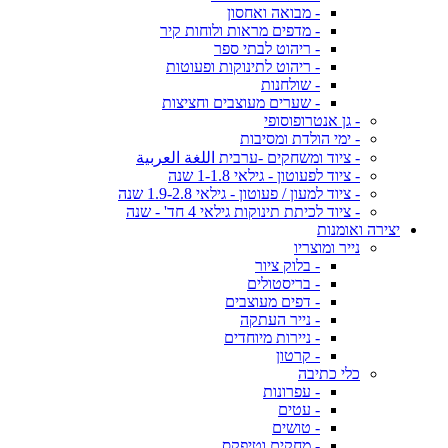
- מבואה ואחסון
- מדפים מראות ולוחות קיר
- ריהוט לבתי ספר
- ריהוט לתינוקות ופעוטות
- שולחנות
- שערים מעוצבים וחציצות
- גן אנטרופוסופי
- ימי הולדת ומסיבות
- ציוד ומשחקים -ערבית اللغة العربية
- ציוד לפעוטון - גילאי 1-1.8 שנה
- ציוד למעון / פעוטון - גילאי 1.9-2.8 שנה
- ציוד לכיתת תינוקות גילאי 4 חד' - שנה
יצירה ואומנות
נייר ומוצריו
- בלוק ציור
- בריסטולים
- דפים מעוצבים
- נייר העתקה
- ניירות מיוחדים
- קרטון
כלי כתיבה
- עפרונות
- עטים
- טושים
- מחקים וטיפקס