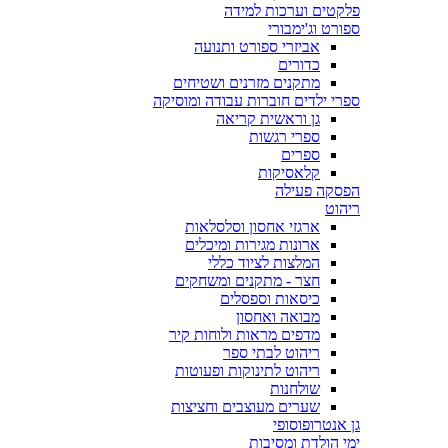
פלקטים וערכות למידה
ספורט וג'ימבורי
אביזרי ספורט ותנועה
כדורים
מתקנים מזרנים ושטיחים
ספרי ילדים חוברות עבודה ומוסיקה
גן וראשית קריאה
ספרי רגשות
ספרים
קלאסיקות
הפסקה פעילה
ריהוט
ארגזי אחסון וסלסלאות
ארונות מגירות ומיכלים
המלצות לציוד כללי
חצר - מתקנים ומשחקים
כיסאות וספסלים
מבואה ואחסון
מדפים מראות ולוחות קיר
ריהוט לבתי ספר
ריהוט לתינוקות ופעוטות
שולחנות
שערים מעוצבים וחציצות
גן אנטרופוסופי
ימי הולדת ומסיבות