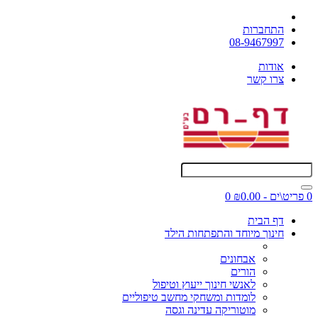
התחברות
08-9467997
אודות
צרו קשר
0 פריט\ים - ₪0.00
0
דף הבית
חינוך מיוחד והתפתחות הילד
אבחונים
הורים
לאנשי חינוך ייעוץ וטיפול
לומדות ומשחקי מחשב טיפוליים
מוטוריקה עדינה וגסה