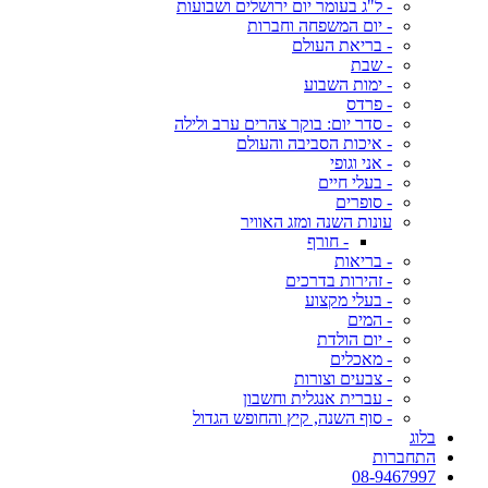
- ל"ג בעומר יום ירושלים ושבועות
- יום המשפחה וחברות
- בריאת העולם
- שבת
- ימות השבוע
- פרדס
- סדר יום: בוקר צהרים ערב ולילה
- איכות הסביבה והעולם
- אני וגופי
- בעלי חיים
- סופרים
עונות השנה ומזג האוויר
- חורף
- בריאות
- זהירות בדרכים
- בעלי מקצוע
- המים
- יום הולדת
- מאכלים
- צבעים וצורות
- עברית אנגלית וחשבון
- סוף השנה, קיץ והחופש הגדול
בלוג
התחברות
08-9467997