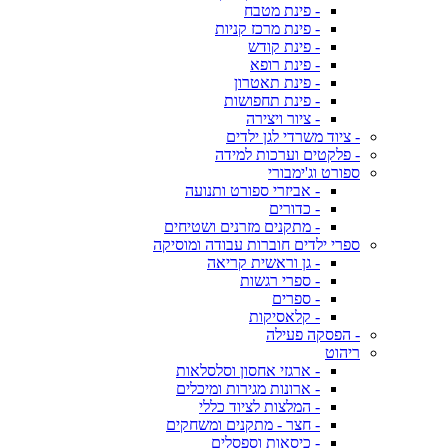
- פינת מטבח
- פינת מרכז קניות
- פינת קודש
- פינת רופא
- פינת תאטרון
- פינת תחפושות
- ציור ויצירה
- ציוד משרדי לגן ילדים
- פלקטים וערכות למידה
ספורט וג'ימבורי
- אביזרי ספורט ותנועה
- כדורים
- מתקנים מזרנים ושטיחים
ספרי ילדים חוברות עבודה ומוסיקה
- גן וראשית קריאה
- ספרי רגשות
- ספרים
- קלאסיקות
- הפסקה פעילה
ריהוט
- ארגזי אחסון וסלסלאות
- ארונות מגירות ומיכלים
- המלצות לציוד כללי
- חצר - מתקנים ומשחקים
- כיסאות וספסלים