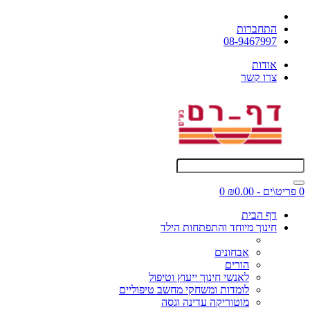
התחברות
08-9467997
אודות
צרו קשר
0 פריט\ים - ₪0.00
0
דף הבית
חינוך מיוחד והתפתחות הילד
אבחונים
הורים
לאנשי חינוך ייעוץ וטיפול
לומדות ומשחקי מחשב טיפוליים
מוטוריקה עדינה וגסה