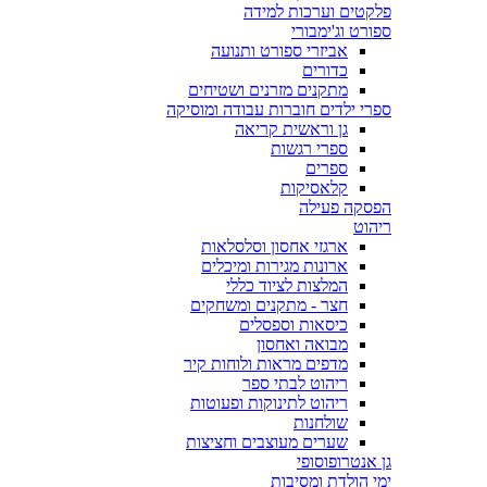
פלקטים וערכות למידה
ספורט וג'ימבורי
אביזרי ספורט ותנועה
כדורים
מתקנים מזרנים ושטיחים
ספרי ילדים חוברות עבודה ומוסיקה
גן וראשית קריאה
ספרי רגשות
ספרים
קלאסיקות
הפסקה פעילה
ריהוט
ארגזי אחסון וסלסלאות
ארונות מגירות ומיכלים
המלצות לציוד כללי
חצר - מתקנים ומשחקים
כיסאות וספסלים
מבואה ואחסון
מדפים מראות ולוחות קיר
ריהוט לבתי ספר
ריהוט לתינוקות ופעוטות
שולחנות
שערים מעוצבים וחציצות
גן אנטרופוסופי
ימי הולדת ומסיבות