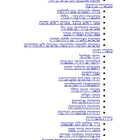
מכשירי כתיבה
מילוי לעטים עט לדלפק
מכשירי כתיבה - כללי
עטי ראש בלבד עטים ראש סיכה
עטים כדוריים עט ג'ל
עפרונות ועפרון מכני
טושים ואביזרים ללוח מחיק
טושים לסימון והדגשה טושים לא מחיקים
מוצרי תיוק
תיקי פוליגל
קלסרים ותיקי טבעות
חוצצים ודגלוני תיוק
שמרדפים
תיקי מהנדס ומכתביות
קופסאות לקטלוגים
מוצרי תיוק כללי
תיקי תליה
תיקיות אינדקס
תיקיות הרמוניקה
תיקיות פלסטיק וקרטון
ניירת משרדית
נייר צילום לבן וצבעוני
מזכריות ונייר ממו
מדבקות ומחזקי חורים