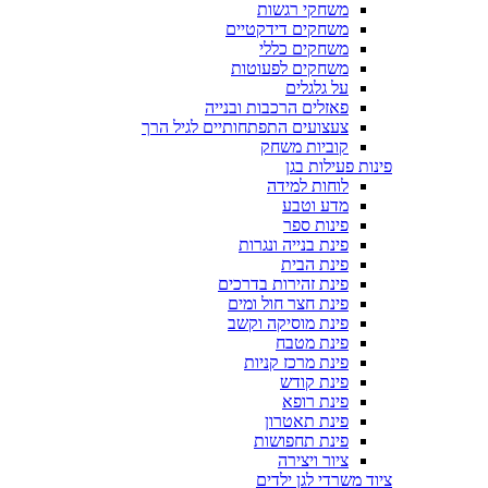
משחקי רגשות
משחקים דידקטיים
משחקים כללי
משחקים לפעוטות
על גלגלים
פאזלים הרכבות ובנייה
צעצועים התפתחותיים לגיל הרך
קוביות משחק
פינות פעילות בגן
לוחות למידה
מדע וטבע
פינות ספר
פינת בנייה ונגרות
פינת הבית
פינת זהירות בדרכים
פינת חצר חול ומים
פינת מוסיקה וקשב
פינת מטבח
פינת מרכז קניות
פינת קודש
פינת רופא
פינת תאטרון
פינת תחפושות
ציור ויצירה
ציוד משרדי לגן ילדים