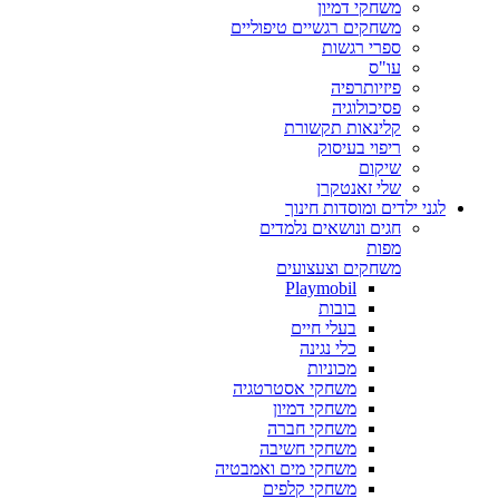
משחקי דמיון
משחקים רגשיים טיפוליים
ספרי רגשות
עו"ס
פיזיותרפיה
פסיכולוגיה
קלינאות תקשורת
ריפוי בעיסוק
שיקום
שלי זאנטקרן
לגני ילדים ומוסדות חינוך
חגים ונושאים נלמדים
מפות
משחקים וצעצועים
Playmobil
בובות
בעלי חיים
כלי נגינה
מכוניות
משחקי אסטרטגיה
משחקי דמיון
משחקי חברה
משחקי חשיבה
משחקי מים ואמבטיה
משחקי קלפים