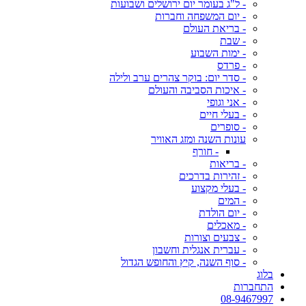
- ל"ג בעומר יום ירושלים ושבועות
- יום המשפחה וחברות
- בריאת העולם
- שבת
- ימות השבוע
- פרדס
- סדר יום: בוקר צהרים ערב ולילה
- איכות הסביבה והעולם
- אני וגופי
- בעלי חיים
- סופרים
עונות השנה ומזג האוויר
- חורף
- בריאות
- זהירות בדרכים
- בעלי מקצוע
- המים
- יום הולדת
- מאכלים
- צבעים וצורות
- עברית אנגלית וחשבון
- סוף השנה, קיץ והחופש הגדול
בלוג
התחברות
08-9467997