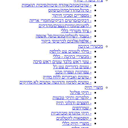
- שדכן/מנקב/אקדח סיכות/סיכות תואמות
- סרגל/מחדד/מחק/טיפקס
- מספריים וסכיני חיתוך
- דבקים/סרטים דביקים/חומרי אריזה
- לחצנים/גומיות/נעצים/מהדקים
- ציוד משרדי כללי
- מעמד לשולחן/מגשים/סל אשפה
- אלפון/אלבום לכרטיסי ביקור
מכשירי כתיבה
- מילוי לעטים עט לדלפק
- מכשירי כתיבה - כללי
- עטי ראש בלבד עטים ראש סיכה
- עטים כדוריים עט ג'ל
- עפרונות ועפרון מכני
- טושים ואביזרים ללוח מחיק
- טושים לסימון והדגשה טושים לא מחיקים
מוצרי תיוק
- תיקי פוליגל
- קלסרים ותיקי טבעות
- חוצצים ודגלוני תיוק
- שמרדפים
- תיקי מהנדס ומכתביות
- קופסאות לקטלוגים
- מוצרי תיוק כללי