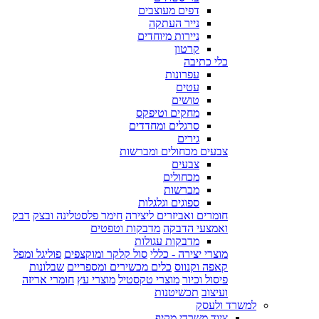
דפים מעוצבים
נייר העתקה
ניירות מיוחדים
קרטון
כלי כתיבה
עפרונות
עטים
טושים
מחקים וטיפקס
סרגלים ומחדדים
גירים
צבעים מכחולים ומברשות
צבעים
מכחולים
מברשות
ספוגים וגלגלות
חומרים ואביזרים ליצירה
חימר פלסטלינה ובצק
דבק
ואמצעי הדבקה
מדבקות וטפטים
מדבקות עגולות
מוצרי יצירה - כללי
סול קלקר ומוקצפים
פוליגל ומפל
קאפה וקנווס
כלים מכשירים ומספריים
שבלונות
פיסול וכיור
מוצרי טקסטיל
מוצרי עץ
חומרי אריזה
ועיצוב
תכשיטנות
למשרד ולעסק
ציוד משרדי מקיף