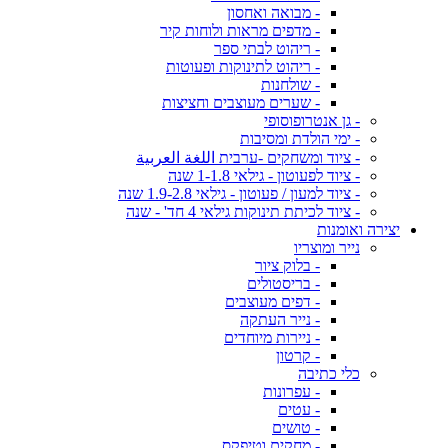
- מבואה ואחסון
- מדפים מראות ולוחות קיר
- ריהוט לבתי ספר
- ריהוט לתינוקות ופעוטות
- שולחנות
- שערים מעוצבים וחציצות
- גן אנטרופוסופי
- ימי הולדת ומסיבות
- ציוד ומשחקים -ערבית اللغة العربية
- ציוד לפעוטון - גילאי 1-1.8 שנה
- ציוד למעון / פעוטון - גילאי 1.9-2.8 שנה
- ציוד לכיתת תינוקות גילאי 4 חד' - שנה
יצירה ואומנות
נייר ומוצריו
- בלוק ציור
- בריסטולים
- דפים מעוצבים
- נייר העתקה
- ניירות מיוחדים
- קרטון
כלי כתיבה
- עפרונות
- עטים
- טושים
- מחקים וטיפקס