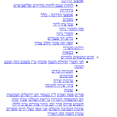
אמצעי הדרכה
לוחות שעם לוחות מחיקים ופליפצ'ארט
בידוריות
אמצעי הדרכה - כללי
מסכים
עטי ציון לייזר
מזון וחומרי ניקוי
חומרי ניקוי
כלים חד פעמיים
קפה תה סוכר וחלב עמיד
ריהוט משרדי
כסאות
חגים ונושאים נלמדים
חגי תשרי
תחילת השנה
סוכות
ט"ו בשבט גינה וטבע
חנוכה
חנוכיות וכדים
סביבונים
ערכות יצירה
ציוד יצירה לחנוכה
שונות
פורים
פסח ואביב
ל"ג בעומר יום ירושלים ושבועות
יום המשפחה וחברות
בריאת העולם
שבת
ימות
השבוע
פרדס
סדר יום: בוקר צהרים ערב ולילה
איכות הסביבה והעולם
אני וגופי
בעלי חיים
סופרים
עונות השנה ומזג האוויר