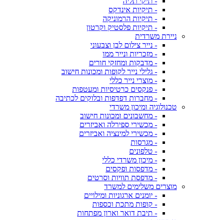
- תיקי תליה
- תיקיות אינדקס
- תיקיות הרמוניקה
- תיקיות פלסטיק וקרטון
ניירת משרדית
- נייר צילום לבן וצבעוני
- מזכריות ונייר ממו
- מדבקות ומחזקי חורים
- גלילי נייר לקופות ומכונות חישוב
- מוצרי נייר כללי
- פנקסים כרטיסיות ומעטפות
- מחברות דפדפות ובלוקים לכתיבה
טכנולוגיה ומיכון משרדי
- מחשבונים ומכונות חישוב
- מכשירי ספירלה ואביזרים
- מכשירי למינציה ואביזרים
- מגרסות
- טלפונים
- מיכון משרדי כללי
- מדפסות ופקסים
- מדפסת תוויות וסרטים
מוצרים משלימים למשרד
- יומנים ארגוניות ומילויים
- קופות מתכת וכספות
- תיבת דואר וארון מפתחות