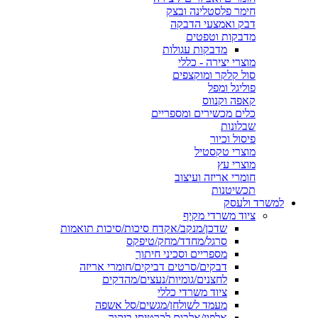
חימר פלסטלינה ובצק
דבק ואמצעי הדבקה
מדבקות וטפטים
מדבקות עגולות
מוצרי יצירה - כללי
סול קלקר ומוקצפים
פוליגל ומפל
קאפה וקנווס
כלים מכשירים ומספריים
שבלונות
פיסול וכיור
מוצרי טקסטיל
מוצרי עץ
חומרי אריזה ועיצוב
תכשיטנות
למשרד ולעסק
ציוד משרדי מקיף
שדכן/מנקב/אקדח סיכות/סיכות תואמות
סרגל/מחדד/מחק/טיפקס
מספריים וסכיני חיתוך
דבקים/סרטים דביקים/חומרי אריזה
לחצנים/גומיות/נעצים/מהדקים
ציוד משרדי כללי
מעמד לשולחן/מגשים/סל אשפה
אלפון/אלבום לכרטיסי ביקור