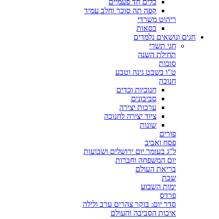
כלים חד פעמיים
קפה תה סוכר וחלב עמיד
ריהוט משרדי
כסאות
חגים ונושאים נלמדים
חגי תשרי
תחילת השנה
סוכות
ט"ו בשבט גינה וטבע
חנוכה
חנוכיות וכדים
סביבונים
ערכות יצירה
ציוד יצירה לחנוכה
שונות
פורים
פסח ואביב
ל"ג בעומר יום ירושלים ושבועות
יום המשפחה וחברות
בריאת העולם
שבת
ימות השבוע
פרדס
סדר יום: בוקר צהרים ערב ולילה
איכות הסביבה והעולם