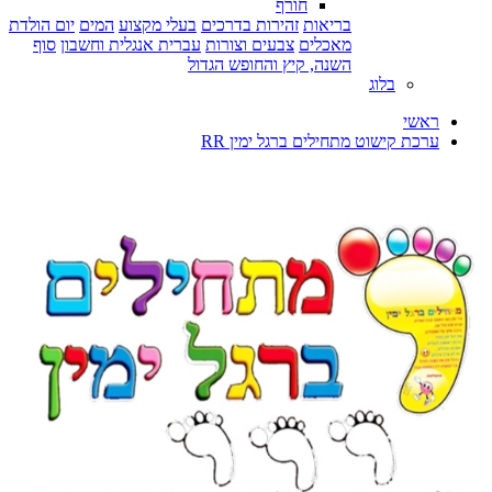
חורף
בריאות
זהירות בדרכים
בעלי מקצוע
המים
יום הולדת
מאכלים
צבעים וצורות
עברית אנגלית וחשבון
סוף
השנה, קיץ והחופש הגדול
בלוג
ראשי
ערכת קישוט מתחילים ברגל ימין RR