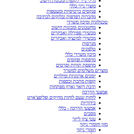
גלילי נייר לקופות ומכונות חישוב
מוצרי נייר כללי
פנקסים כרטיסיות ומעטפות
מחברות דפדפות ובלוקים לכתיבה
טכנולוגיה ומיכון משרדי
מחשבונים ומכונות חישוב
מכשירי ספירלה ואביזרים
מכשירי למינציה ואביזרים
מגרסות
טלפונים
מיכון משרדי כללי
מדפסות ופקסים
מדפסת תוויות וסרטים
מוצרים משלימים למשרד
יומנים ארגוניות ומילויים
קופות מתכת וכספות
תיבת דואר וארון מפתחות
אמצעי הדרכה
לוחות שעם לוחות מחיקים ופליפצ'ארט
בידוריות
אמצעי הדרכה - כללי
מסכים
עטי ציון לייזר
מזון וחומרי ניקוי
חומרי ניקוי