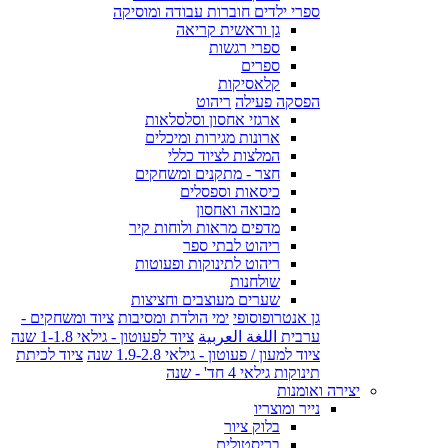
ספרי ילדים חוברות עבודה ומוסיקה
גן וראשית קריאה
ספרי רגשות
ספרים
קלאסיקות
הפסקה פעילה
ריהוט
ארגזי אחסון וסלסלאות
ארונות מגירות ומיכלים
המלצות לציוד כללי
חצר - מתקנים ומשחקים
כיסאות וספסלים
מבואה ואחסון
מדפים מראות ולוחות קיר
ריהוט לבתי ספר
ריהוט לתינוקות ופעוטות
שולחנות
שערים מעוצבים וחציצות
גן אנטרופוסופי
ימי הולדת ומסיבות
ציוד ומשחקים -
ערבית اللغة العربية
ציוד לפעוטון - גילאי 1-1.8 שנה
ציוד למעון / פעוטון - גילאי 1.9-2.8 שנה
ציוד לכיתת
תינוקות גילאי 4 חד' - שנה
יצירה ואומנות
נייר ומוצריו
בלוק ציור
בריסטולים