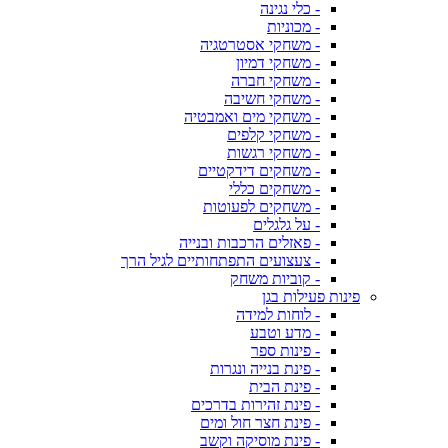
- כלי נגינה
- מכוניות
- משחקי אסטרטגיה
- משחקי דמיון
- משחקי חברה
- משחקי חשיבה
- משחקי מים ואמבטיה
- משחקי קלפים
- משחקי רגשות
- משחקים דידקטיים
- משחקים כללי
- משחקים לפעוטות
- על גלגלים
- פאזלים הרכבות ובנייה
- צעצועים התפתחותיים לגיל הרך
- קוביות משחק
פינות פעילות בגן
- לוחות למידה
- מדע וטבע
- פינות ספר
- פינת בנייה ונגרות
- פינת הבית
- פינת זהירות בדרכים
- פינת חצר חול ומים
- פינת מוסיקה וקשב