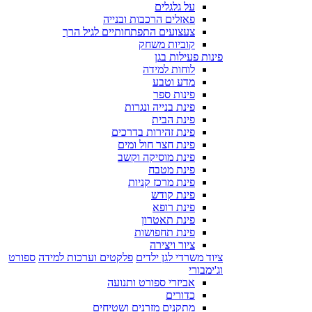
על גלגלים
פאזלים הרכבות ובנייה
צעצועים התפתחותיים לגיל הרך
קוביות משחק
פינות פעילות בגן
לוחות למידה
מדע וטבע
פינות ספר
פינת בנייה ונגרות
פינת הבית
פינת זהירות בדרכים
פינת חצר חול ומים
פינת מוסיקה וקשב
פינת מטבח
פינת מרכז קניות
פינת קודש
פינת רופא
פינת תאטרון
פינת תחפושות
ציור ויצירה
ציוד משרדי לגן ילדים
פלקטים וערכות למידה
ספורט
וג'ימבורי
אביזרי ספורט ותנועה
כדורים
מתקנים מזרנים ושטיחים