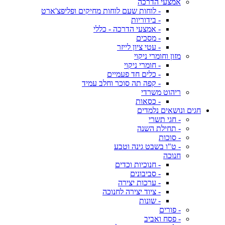
אמצעי הדרכה
- לוחות שעם לוחות מחיקים ופליפצ'ארט
- בידוריות
- אמצעי הדרכה - כללי
- מסכים
- עטי ציון לייזר
מזון וחומרי ניקוי
- חומרי ניקוי
- כלים חד פעמיים
- קפה תה סוכר וחלב עמיד
ריהוט משרדי
- כסאות
חגים ונושאים נלמדים
- חגי תשרי
- תחילת השנה
- סוכות
- ט"ו בשבט גינה וטבע
חנוכה
- חנוכיות וכדים
- סביבונים
- ערכות יצירה
- ציוד יצירה לחנוכה
- שונות
- פורים
- פסח ואביב