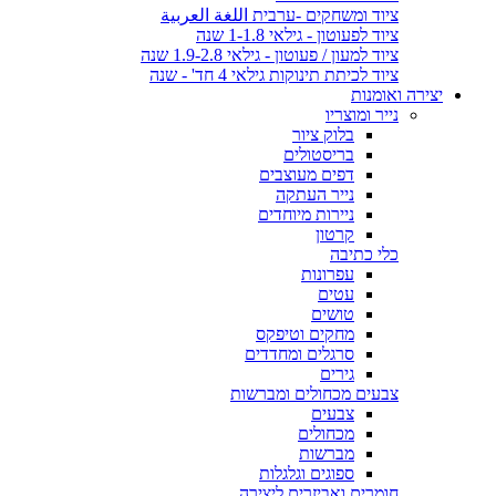
ציוד ומשחקים -ערבית اللغة العربية
ציוד לפעוטון - גילאי 1-1.8 שנה
ציוד למעון / פעוטון - גילאי 1.9-2.8 שנה
ציוד לכיתת תינוקות גילאי 4 חד' - שנה
יצירה ואומנות
נייר ומוצריו
בלוק ציור
בריסטולים
דפים מעוצבים
נייר העתקה
ניירות מיוחדים
קרטון
כלי כתיבה
עפרונות
עטים
טושים
מחקים וטיפקס
סרגלים ומחדדים
גירים
צבעים מכחולים ומברשות
צבעים
מכחולים
מברשות
ספוגים וגלגלות
חומרים ואביזרים ליצירה