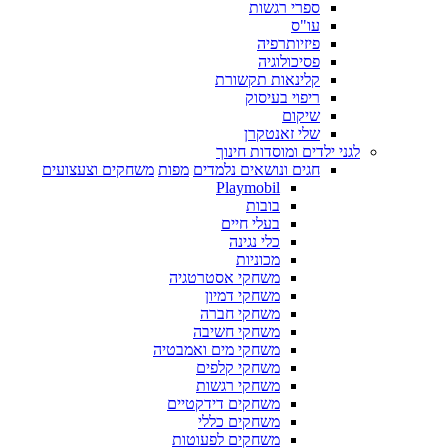
ספרי רגשות
עו"ס
פיזיותרפיה
פסיכולוגיה
קלינאות תקשורת
ריפוי בעיסוק
שיקום
שלי זאנטקרן
לגני ילדים ומוסדות חינוך
חגים ונושאים נלמדים
מפות
משחקים וצעצועים
Playmobil
בובות
בעלי חיים
כלי נגינה
מכוניות
משחקי אסטרטגיה
משחקי דמיון
משחקי חברה
משחקי חשיבה
משחקי מים ואמבטיה
משחקי קלפים
משחקי רגשות
משחקים דידקטיים
משחקים כללי
משחקים לפעוטות