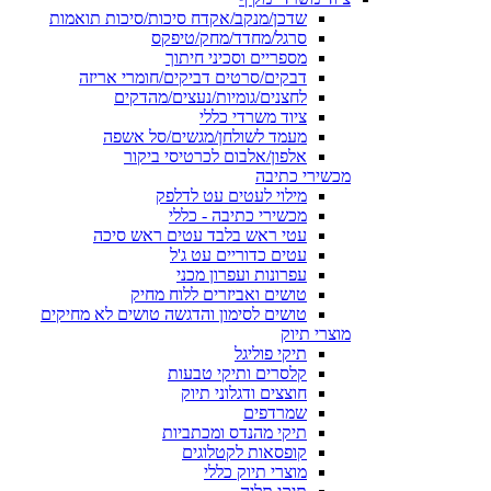
שדכן/מנקב/אקדח סיכות/סיכות תואמות
סרגל/מחדד/מחק/טיפקס
מספריים וסכיני חיתוך
דבקים/סרטים דביקים/חומרי אריזה
לחצנים/גומיות/נעצים/מהדקים
ציוד משרדי כללי
מעמד לשולחן/מגשים/סל אשפה
אלפון/אלבום לכרטיסי ביקור
מכשירי כתיבה
מילוי לעטים עט לדלפק
מכשירי כתיבה - כללי
עטי ראש בלבד עטים ראש סיכה
עטים כדוריים עט ג'ל
עפרונות ועפרון מכני
טושים ואביזרים ללוח מחיק
טושים לסימון והדגשה טושים לא מחיקים
מוצרי תיוק
תיקי פוליגל
קלסרים ותיקי טבעות
חוצצים ודגלוני תיוק
שמרדפים
תיקי מהנדס ומכתביות
קופסאות לקטלוגים
מוצרי תיוק כללי