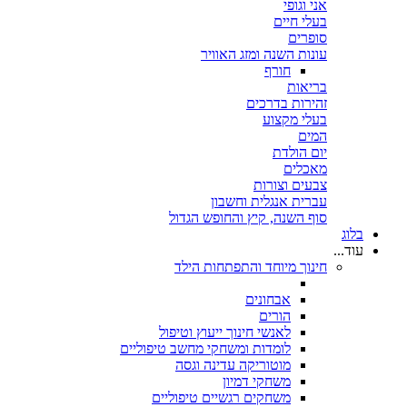
אני וגופי
בעלי חיים
סופרים
עונות השנה ומזג האוויר
חורף
בריאות
זהירות בדרכים
בעלי מקצוע
המים
יום הולדת
מאכלים
צבעים וצורות
עברית אנגלית וחשבון
סוף השנה, קיץ והחופש הגדול
בלוג
עוד...
חינוך מיוחד והתפתחות הילד
אבחונים
הורים
לאנשי חינוך ייעוץ וטיפול
לומדות ומשחקי מחשב טיפוליים
מוטוריקה עדינה וגסה
משחקי דמיון
משחקים רגשיים טיפוליים