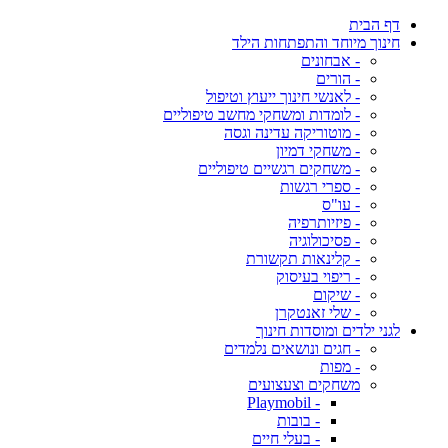
דף הבית
חינוך מיוחד והתפתחות הילד
- אבחונים
- הורים
- לאנשי חינוך ייעוץ וטיפול
- לומדות ומשחקי מחשב טיפוליים
- מוטוריקה עדינה וגסה
- משחקי דמיון
- משחקים רגשיים טיפוליים
- ספרי רגשות
- עו"ס
- פיזיותרפיה
- פסיכולוגיה
- קלינאות תקשורת
- ריפוי בעיסוק
- שיקום
- שלי זאנטקרן
לגני ילדים ומוסדות חינוך
- חגים ונושאים נלמדים
- מפות
משחקים וצעצועים
- Playmobil
- בובות
- בעלי חיים