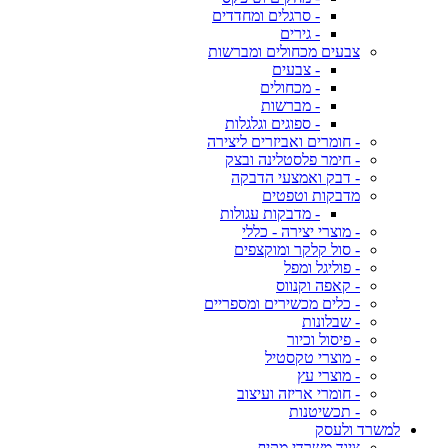
- סרגלים ומחדדים
- גירים
צבעים מכחולים ומברשות
- צבעים
- מכחולים
- מברשות
- ספוגים וגלגלות
- חומרים ואביזרים ליצירה
- חימר פלסטלינה ובצק
- דבק ואמצעי הדבקה
מדבקות וטפטים
- מדבקות עגולות
- מוצרי יצירה - כללי
- סול קלקר ומוקצפים
- פוליגל ומפל
- קאפה וקנווס
- כלים מכשירים ומספריים
- שבלונות
- פיסול וכיור
- מוצרי טקסטיל
- מוצרי עץ
- חומרי אריזה ועיצוב
- תכשיטנות
למשרד ולעסק
ציוד משרדי מקיף