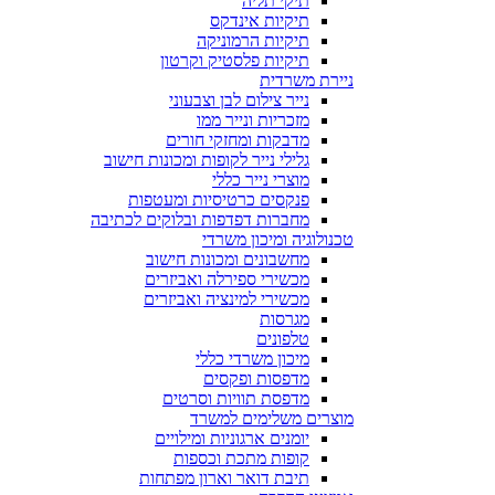
תיקי תליה
תיקיות אינדקס
תיקיות הרמוניקה
תיקיות פלסטיק וקרטון
ניירת משרדית
נייר צילום לבן וצבעוני
מזכריות ונייר ממו
מדבקות ומחזקי חורים
גלילי נייר לקופות ומכונות חישוב
מוצרי נייר כללי
פנקסים כרטיסיות ומעטפות
מחברות דפדפות ובלוקים לכתיבה
טכנולוגיה ומיכון משרדי
מחשבונים ומכונות חישוב
מכשירי ספירלה ואביזרים
מכשירי למינציה ואביזרים
מגרסות
טלפונים
מיכון משרדי כללי
מדפסות ופקסים
מדפסת תוויות וסרטים
מוצרים משלימים למשרד
יומנים ארגוניות ומילויים
קופות מתכת וכספות
תיבת דואר וארון מפתחות