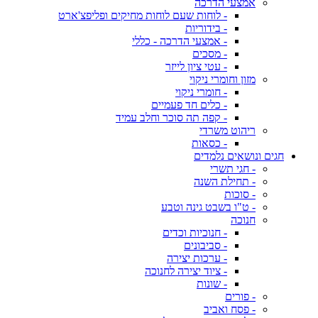
אמצעי הדרכה
- לוחות שעם לוחות מחיקים ופליפצ'ארט
- בידוריות
- אמצעי הדרכה - כללי
- מסכים
- עטי ציון לייזר
מזון וחומרי ניקוי
- חומרי ניקוי
- כלים חד פעמיים
- קפה תה סוכר וחלב עמיד
ריהוט משרדי
- כסאות
חגים ונושאים נלמדים
- חגי תשרי
- תחילת השנה
- סוכות
- ט"ו בשבט גינה וטבע
חנוכה
- חנוכיות וכדים
- סביבונים
- ערכות יצירה
- ציוד יצירה לחנוכה
- שונות
- פורים
- פסח ואביב