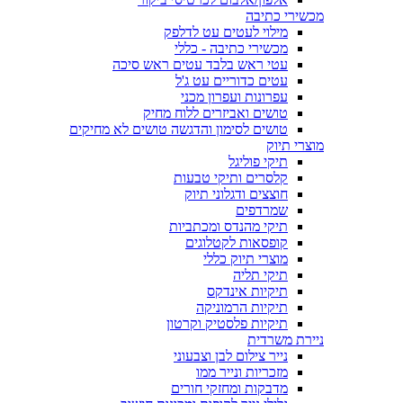
מכשירי כתיבה
מילוי לעטים עט לדלפק
מכשירי כתיבה - כללי
עטי ראש בלבד עטים ראש סיכה
עטים כדוריים עט ג'ל
עפרונות ועפרון מכני
טושים ואביזרים ללוח מחיק
טושים לסימון והדגשה טושים לא מחיקים
מוצרי תיוק
תיקי פוליגל
קלסרים ותיקי טבעות
חוצצים ודגלוני תיוק
שמרדפים
תיקי מהנדס ומכתביות
קופסאות לקטלוגים
מוצרי תיוק כללי
תיקי תליה
תיקיות אינדקס
תיקיות הרמוניקה
תיקיות פלסטיק וקרטון
ניירת משרדית
נייר צילום לבן וצבעוני
מזכריות ונייר ממו
מדבקות ומחזקי חורים