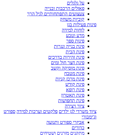
על גלגלים
פאזלים הרכבות ובנייה
צעצועים התפתחותיים לגיל הרך
קוביות משחק
פינות פעילות בגן
לוחות למידה
מדע וטבע
פינות ספר
פינת בנייה ונגרות
פינת הבית
פינת זהירות בדרכים
פינת חצר חול ומים
פינת מוסיקה וקשב
פינת מטבח
פינת מרכז קניות
פינת קודש
פינת רופא
פינת תאטרון
פינת תחפושות
ציור ויצירה
ציוד משרדי לגן ילדים
פלקטים וערכות למידה
ספורט
וג'ימבורי
אביזרי ספורט ותנועה
כדורים
מתקנים מזרנים ושטיחים