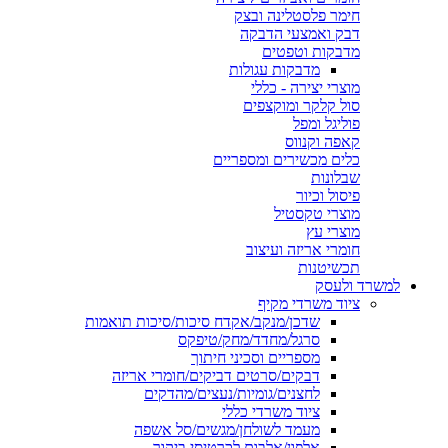
חימר פלסטלינה ובצק
דבק ואמצעי הדבקה
מדבקות וטפטים
מדבקות עגולות
מוצרי יצירה - כללי
סול קלקר ומוקצפים
פוליגל ומפל
קאפה וקנווס
כלים מכשירים ומספריים
שבלונות
פיסול וכיור
מוצרי טקסטיל
מוצרי עץ
חומרי אריזה ועיצוב
תכשיטנות
למשרד ולעסק
ציוד משרדי מקיף
שדכן/מנקב/אקדח סיכות/סיכות תואמות
סרגל/מחדד/מחק/טיפקס
מספריים וסכיני חיתוך
דבקים/סרטים דביקים/חומרי אריזה
לחצנים/גומיות/נעצים/מהדקים
ציוד משרדי כללי
מעמד לשולחן/מגשים/סל אשפה
אלפון/אלבום לכרטיסי ביקור