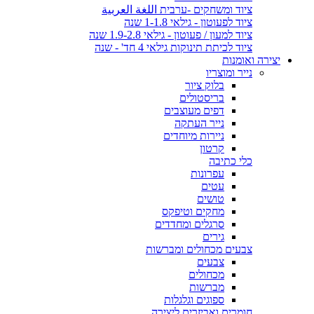
ציוד ומשחקים -ערבית اللغة العربية
ציוד לפעוטון - גילאי 1-1.8 שנה
ציוד למעון / פעוטון - גילאי 1.9-2.8 שנה
ציוד לכיתת תינוקות גילאי 4 חד' - שנה
יצירה ואומנות
נייר ומוצריו
בלוק ציור
בריסטולים
דפים מעוצבים
נייר העתקה
ניירות מיוחדים
קרטון
כלי כתיבה
עפרונות
עטים
טושים
מחקים וטיפקס
סרגלים ומחדדים
גירים
צבעים מכחולים ומברשות
צבעים
מכחולים
מברשות
ספוגים וגלגלות
חומרים ואביזרים ליצירה