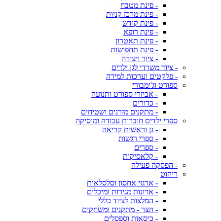
- פינת מטבח
- פינת מרכז קניות
- פינת קודש
- פינת רופא
- פינת תאטרון
- פינת תחפושות
- ציור ויצירה
- ציוד משרדי לגן ילדים
- פלקטים וערכות למידה
ספורט וג'ימבורי
- אביזרי ספורט ותנועה
- כדורים
- מתקנים מזרנים ושטיחים
ספרי ילדים חוברות עבודה ומוסיקה
- גן וראשית קריאה
- ספרי רגשות
- ספרים
- קלאסיקות
- הפסקה פעילה
ריהוט
- ארגזי אחסון וסלסלאות
- ארונות מגירות ומיכלים
- המלצות לציוד כללי
- חצר - מתקנים ומשחקים
- כיסאות וספסלים