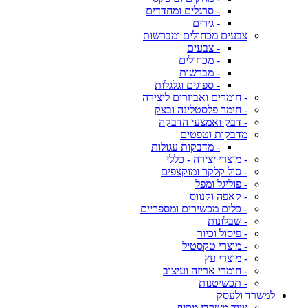
- סרגלים ומחדדים
- גירים
צבעים מכחולים ומברשות
- צבעים
- מכחולים
- מברשות
- ספוגים וגלגלות
- חומרים ואביזרים ליצירה
- חימר פלסטלינה ובצק
- דבק ואמצעי הדבקה
מדבקות וטפטים
- מדבקות עגולות
- מוצרי יצירה - כללי
- סול קלקר ומוקצפים
- פוליגל ומפל
- קאפה וקנווס
- כלים מכשירים ומספריים
- שבלונות
- פיסול וכיור
- מוצרי טקסטיל
- מוצרי עץ
- חומרי אריזה ועיצוב
- תכשיטנות
למשרד ולעסק
ציוד משרדי מקיף