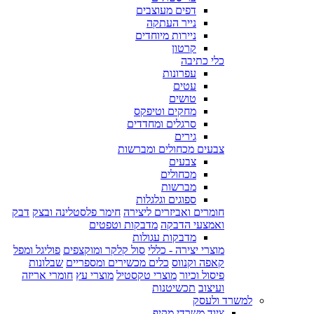
דפים מעוצבים
נייר העתקה
ניירות מיוחדים
קרטון
כלי כתיבה
עפרונות
עטים
טושים
מחקים וטיפקס
סרגלים ומחדדים
גירים
צבעים מכחולים ומברשות
צבעים
מכחולים
מברשות
ספוגים וגלגלות
חומרים ואביזרים ליצירה
חימר פלסטלינה ובצק
דבק
ואמצעי הדבקה
מדבקות וטפטים
מדבקות עגולות
מוצרי יצירה - כללי
סול קלקר ומוקצפים
פוליגל ומפל
קאפה וקנווס
כלים מכשירים ומספריים
שבלונות
פיסול וכיור
מוצרי טקסטיל
מוצרי עץ
חומרי אריזה
ועיצוב
תכשיטנות
למשרד ולעסק
ציוד משרדי מקיף