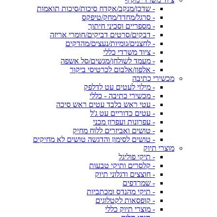
- שדכן/מנקב/אקדח סיכות/סיכות תואמות
- סרגל/מחדד/מחק/טיפקס
- מספריים וסכיני חיתוך
- דבקים/סרטים דביקים/חומרי אריזה
- לחצנים/גומיות/נעצים/מהדקים
- ציוד משרדי כללי
- מעמד לשולחן/מגשים/סל אשפה
- אלפון/אלבום לכרטיסי ביקור
מכשירי כתיבה
- מילוי לעטים עט לדלפק
- מכשירי כתיבה - כללי
- עטי ראש בלבד עטים ראש סיכה
- עטים כדוריים עט ג'ל
- עפרונות ועפרון מכני
- טושים ואביזרים ללוח מחיק
- טושים לסימון והדגשה טושים לא מחיקים
מוצרי תיוק
- תיקי פוליגל
- קלסרים ותיקי טבעות
- חוצצים ודגלוני תיוק
- שמרדפים
- תיקי מהנדס ומכתביות
- קופסאות לקטלוגים
- מוצרי תיוק כללי