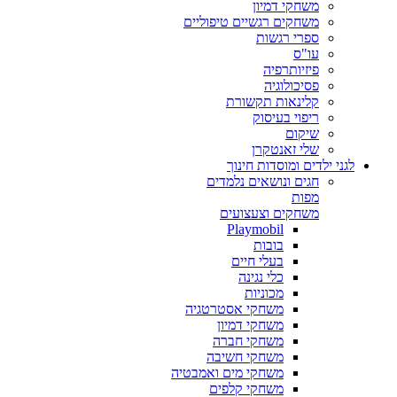
משחקי דמיון
משחקים רגשיים טיפוליים
ספרי רגשות
עו"ס
פיזיותרפיה
פסיכולוגיה
קלינאות תקשורת
ריפוי בעיסוק
שיקום
שלי זאנטקרן
לגני ילדים ומוסדות חינוך
חגים ונושאים נלמדים
מפות
משחקים וצעצועים
Playmobil
בובות
בעלי חיים
כלי נגינה
מכוניות
משחקי אסטרטגיה
משחקי דמיון
משחקי חברה
משחקי חשיבה
משחקי מים ואמבטיה
משחקי קלפים