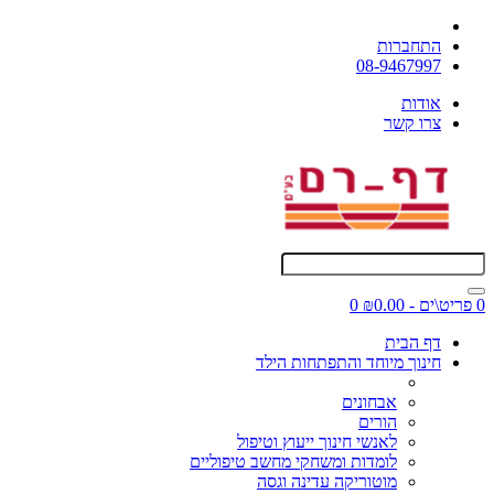
התחברות
08-9467997
אודות
צרו קשר
0 פריט\ים - ₪0.00
0
דף הבית
חינוך מיוחד והתפתחות הילד
אבחונים
הורים
לאנשי חינוך ייעוץ וטיפול
לומדות ומשחקי מחשב טיפוליים
מוטוריקה עדינה וגסה