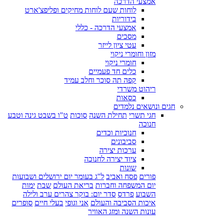
אמצעי הדרכה
לוחות שעם לוחות מחיקים ופליפצ'ארט
בידוריות
אמצעי הדרכה - כללי
מסכים
עטי ציון לייזר
מזון וחומרי ניקוי
חומרי ניקוי
כלים חד פעמיים
קפה תה סוכר וחלב עמיד
ריהוט משרדי
כסאות
חגים ונושאים נלמדים
חגי תשרי
תחילת השנה
סוכות
ט"ו בשבט גינה וטבע
חנוכה
חנוכיות וכדים
סביבונים
ערכות יצירה
ציוד יצירה לחנוכה
שונות
פורים
פסח ואביב
ל"ג בעומר יום ירושלים ושבועות
יום המשפחה וחברות
בריאת העולם
שבת
ימות
השבוע
פרדס
סדר יום: בוקר צהרים ערב ולילה
איכות הסביבה והעולם
אני וגופי
בעלי חיים
סופרים
עונות השנה ומזג האוויר