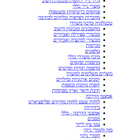
גלילי נייר לקופות ומכונות חישוב
מוצרי נייר כללי
פנקסים כרטיסיות ומעטפות
מחברות דפדפות ובלוקים לכתיבה
טכנולוגיה ומיכון משרדי
מחשבונים ומכונות חישוב
מכשירי ספירלה ואביזרים
מכשירי למינציה ואביזרים
מגרסות
טלפונים
מיכון משרדי כללי
מדפסות ופקסים
מדפסת תוויות וסרטים
מוצרים משלימים למשרד
יומנים ארגוניות ומילויים
קופות מתכת וכספות
תיבת דואר וארון מפתחות
אמצעי הדרכה
לוחות שעם לוחות מחיקים ופליפצ'ארט
בידוריות
אמצעי הדרכה - כללי
מסכים
עטי ציון לייזר
מזון וחומרי ניקוי
חומרי ניקוי