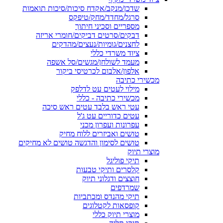
שדכן/מנקב/אקדח סיכות/סיכות תואמות
סרגל/מחדד/מחק/טיפקס
מספריים וסכיני חיתוך
דבקים/סרטים דביקים/חומרי אריזה
לחצנים/גומיות/נעצים/מהדקים
ציוד משרדי כללי
מעמד לשולחן/מגשים/סל אשפה
אלפון/אלבום לכרטיסי ביקור
מכשירי כתיבה
מילוי לעטים עט לדלפק
מכשירי כתיבה - כללי
עטי ראש בלבד עטים ראש סיכה
עטים כדוריים עט ג'ל
עפרונות ועפרון מכני
טושים ואביזרים ללוח מחיק
טושים לסימון והדגשה טושים לא מחיקים
מוצרי תיוק
תיקי פוליגל
קלסרים ותיקי טבעות
חוצצים ודגלוני תיוק
שמרדפים
תיקי מהנדס ומכתביות
קופסאות לקטלוגים
מוצרי תיוק כללי