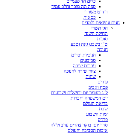
כלים חד פעמיים
קפה תה סוכר וחלב עמיד
ריהוט משרדי
כסאות
חגים ונושאים נלמדים
חגי תשרי
תחילת השנה
סוכות
ט"ו בשבט גינה וטבע
חנוכה
חנוכיות וכדים
סביבונים
ערכות יצירה
ציוד יצירה לחנוכה
שונות
פורים
פסח ואביב
ל"ג בעומר יום ירושלים ושבועות
יום המשפחה וחברות
בריאת העולם
שבת
ימות השבוע
פרדס
סדר יום: בוקר צהרים ערב ולילה
איכות הסביבה והעולם