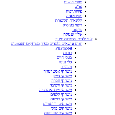
ספרי רגשות
עו"ס
פיזיותרפיה
פסיכולוגיה
קלינאות תקשורת
ריפוי בעיסוק
שיקום
שלי זאנטקרן
לגני ילדים ומוסדות חינוך
חגים ונושאים נלמדים
מפות
משחקים וצעצועים
Playmobil
בובות
בעלי חיים
כלי נגינה
מכוניות
משחקי אסטרטגיה
משחקי דמיון
משחקי חברה
משחקי חשיבה
משחקי מים ואמבטיה
משחקי קלפים
משחקי רגשות
משחקים דידקטיים
משחקים כללי
משחקים לפעוטות