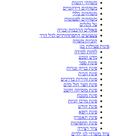
משחקי רגשות
משחקים דידקטיים
משחקים כללי
משחקים לפעוטות
על גלגלים
פאזלים הרכבות ובנייה
צעצועים התפתחותיים לגיל הרך
קוביות משחק
פינות פעילות בגן
לוחות למידה
מדע וטבע
פינות ספר
פינת בנייה ונגרות
פינת הבית
פינת זהירות בדרכים
פינת חצר חול ומים
פינת מוסיקה וקשב
פינת מטבח
פינת מרכז קניות
פינת קודש
פינת רופא
פינת תאטרון
פינת תחפושות
ציור ויצירה
ציוד משרדי לגן ילדים