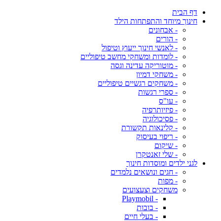
דף הבית
חינוך מיוחד והתפתחות הילד
- אבחונים
- הורים
- לאנשי חינוך ייעוץ וטיפול
- לומדות ומשחקי מחשב טיפוליים
- מוטוריקה עדינה וגסה
- משחקי דמיון
- משחקים רגשיים טיפוליים
- ספרי רגשות
- עו"ס
- פיזיותרפיה
- פסיכולוגיה
- קלינאות תקשורת
- ריפוי בעיסוק
- שיקום
- שלי זאנטקרן
לגני ילדים ומוסדות חינוך
- חגים ונושאים נלמדים
- מפות
משחקים וצעצועים
- Playmobil
- בובות
- בעלי חיים