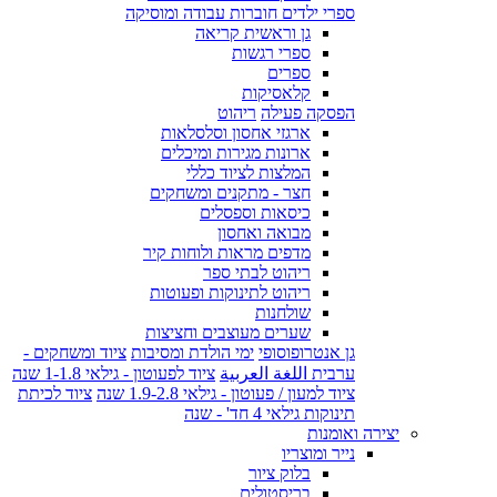
ספרי ילדים חוברות עבודה ומוסיקה
גן וראשית קריאה
ספרי רגשות
ספרים
קלאסיקות
הפסקה פעילה
ריהוט
ארגזי אחסון וסלסלאות
ארונות מגירות ומיכלים
המלצות לציוד כללי
חצר - מתקנים ומשחקים
כיסאות וספסלים
מבואה ואחסון
מדפים מראות ולוחות קיר
ריהוט לבתי ספר
ריהוט לתינוקות ופעוטות
שולחנות
שערים מעוצבים וחציצות
גן אנטרופוסופי
ימי הולדת ומסיבות
ציוד ומשחקים -
ערבית اللغة العربية
ציוד לפעוטון - גילאי 1-1.8 שנה
ציוד למעון / פעוטון - גילאי 1.9-2.8 שנה
ציוד לכיתת
תינוקות גילאי 4 חד' - שנה
יצירה ואומנות
נייר ומוצריו
בלוק ציור
בריסטולים