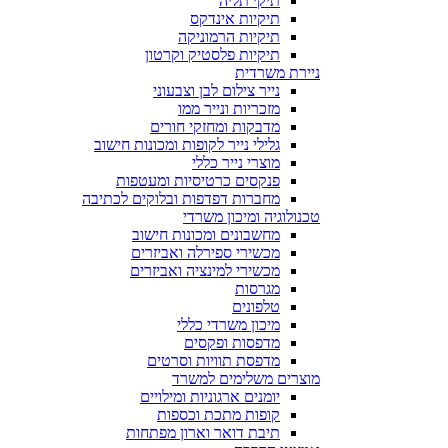
תיקי תליה
תיקיות אינדקס
תיקיות הרמוניקה
תיקיות פלסטיק וקרטון
ניירת משרדית
נייר צילום לבן וצבעוני
מזכריות ונייר ממו
מדבקות ומחזקי חורים
גלילי נייר לקופות ומכונות חישוב
מוצרי נייר כללי
פנקסים כרטיסיות ומעטפות
מחברות דפדפות ובלוקים לכתיבה
טכנולוגיה ומיכון משרדי
מחשבונים ומכונות חישוב
מכשירי ספירלה ואביזרים
מכשירי למינציה ואביזרים
מגרסות
טלפונים
מיכון משרדי כללי
מדפסות ופקסים
מדפסת תוויות וסרטים
מוצרים משלימים למשרד
יומנים ארגוניות ומילויים
קופות מתכת וכספות
תיבת דואר וארון מפתחות