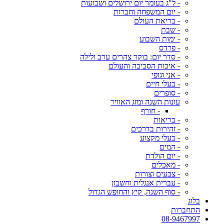
- ל"ג בעומר יום ירושלים ושבועות
- יום המשפחה וחברות
- בריאת העולם
- שבת
- ימות השבוע
- פרדס
- סדר יום: בוקר צהרים ערב ולילה
- איכות הסביבה והעולם
- אני וגופי
- בעלי חיים
- סופרים
עונות השנה ומזג האוויר
- חורף
- בריאות
- זהירות בדרכים
- בעלי מקצוע
- המים
- יום הולדת
- מאכלים
- צבעים וצורות
- עברית אנגלית וחשבון
- סוף השנה, קיץ והחופש הגדול
בלוג
התחברות
08-9467997