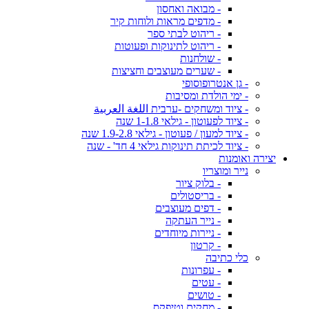
- מבואה ואחסון
- מדפים מראות ולוחות קיר
- ריהוט לבתי ספר
- ריהוט לתינוקות ופעוטות
- שולחנות
- שערים מעוצבים וחציצות
- גן אנטרופוסופי
- ימי הולדת ומסיבות
- ציוד ומשחקים -ערבית اللغة العربية
- ציוד לפעוטון - גילאי 1-1.8 שנה
- ציוד למעון / פעוטון - גילאי 1.9-2.8 שנה
- ציוד לכיתת תינוקות גילאי 4 חד' - שנה
יצירה ואומנות
נייר ומוצריו
- בלוק ציור
- בריסטולים
- דפים מעוצבים
- נייר העתקה
- ניירות מיוחדים
- קרטון
כלי כתיבה
- עפרונות
- עטים
- טושים
- מחקים וטיפקס