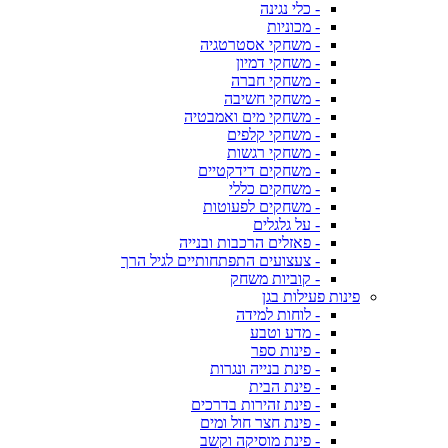
- כלי נגינה
- מכוניות
- משחקי אסטרטגיה
- משחקי דמיון
- משחקי חברה
- משחקי חשיבה
- משחקי מים ואמבטיה
- משחקי קלפים
- משחקי רגשות
- משחקים דידקטיים
- משחקים כללי
- משחקים לפעוטות
- על גלגלים
- פאזלים הרכבות ובנייה
- צעצועים התפתחותיים לגיל הרך
- קוביות משחק
פינות פעילות בגן
- לוחות למידה
- מדע וטבע
- פינות ספר
- פינת בנייה ונגרות
- פינת הבית
- פינת זהירות בדרכים
- פינת חצר חול ומים
- פינת מוסיקה וקשב