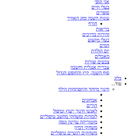
אני וגופי
בעלי חיים
סופרים
עונות השנה ומזג האוויר
חורף
בריאות
זהירות בדרכים
בעלי מקצוע
המים
יום הולדת
מאכלים
צבעים וצורות
עברית אנגלית וחשבון
סוף השנה, קיץ והחופש הגדול
בלוג
עוד...
חינוך מיוחד והתפתחות הילד
אבחונים
הורים
לאנשי חינוך ייעוץ וטיפול
לומדות ומשחקי מחשב טיפוליים
מוטוריקה עדינה וגסה
משחקי דמיון
משחקים רגשיים טיפוליים