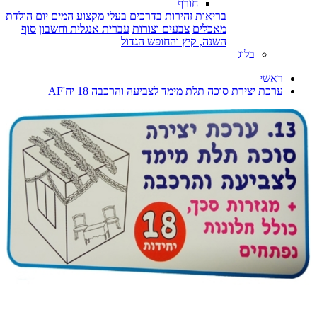
חורף
בריאות
זהירות בדרכים
בעלי מקצוע
המים
יום הולדת
מאכלים
צבעים וצורות
עברית אנגלית וחשבון
סוף
השנה, קיץ והחופש הגדול
בלוג
ראשי
ערכת יצירת סוכה תלת מימד לצביעה והרכבה 18 יח'AF