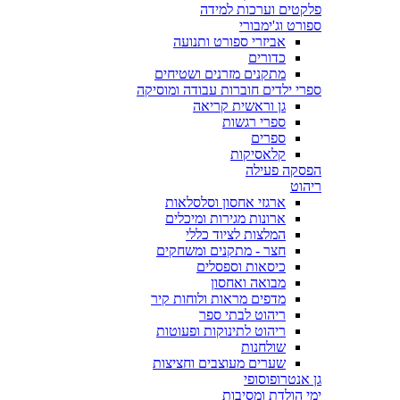
פלקטים וערכות למידה
ספורט וג'ימבורי
אביזרי ספורט ותנועה
כדורים
מתקנים מזרנים ושטיחים
ספרי ילדים חוברות עבודה ומוסיקה
גן וראשית קריאה
ספרי רגשות
ספרים
קלאסיקות
הפסקה פעילה
ריהוט
ארגזי אחסון וסלסלאות
ארונות מגירות ומיכלים
המלצות לציוד כללי
חצר - מתקנים ומשחקים
כיסאות וספסלים
מבואה ואחסון
מדפים מראות ולוחות קיר
ריהוט לבתי ספר
ריהוט לתינוקות ופעוטות
שולחנות
שערים מעוצבים וחציצות
גן אנטרופוסופי
ימי הולדת ומסיבות