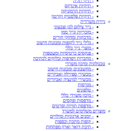
- תיקי תליה
- תיקיות אינדקס
- תיקיות הרמוניקה
- תיקיות פלסטיק וקרטון
ניירת משרדית
- נייר צילום לבן וצבעוני
- מזכריות ונייר ממו
- מדבקות ומחזקי חורים
- גלילי נייר לקופות ומכונות חישוב
- מוצרי נייר כללי
- פנקסים כרטיסיות ומעטפות
- מחברות דפדפות ובלוקים לכתיבה
טכנולוגיה ומיכון משרדי
- מחשבונים ומכונות חישוב
- מכשירי ספירלה ואביזרים
- מכשירי למינציה ואביזרים
- מגרסות
- טלפונים
- מיכון משרדי כללי
- מדפסות ופקסים
- מדפסת תוויות וסרטים
מוצרים משלימים למשרד
- יומנים ארגוניות ומילויים
- קופות מתכת וכספות
- תיבת דואר וארון מפתחות